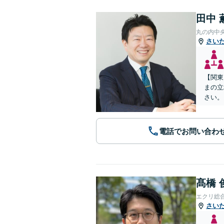
田中 
丸の内中
さい
【関東
まの立
さい。
電話でお問い合わ
髙橋 
エクリ総
さい