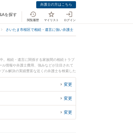
弁護士の方はこちら
&Aを探す
閲覧履歴
マイリスト
ログイン
さいたま市桜区で相続・遺言に強い弁護士
さいたま市桜区で口座凍結解除
載中。相続・遺言に関係する家族間の相続トラブ
ール情報や弁護士費用、強みなどが注目されて
ラブル解決の実績豊富な近くの弁護士を検索した
おすすめです。
変更
変更
変更