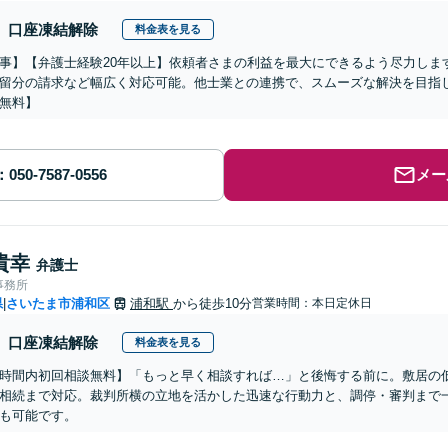
口座凍結解除
料金表を見る
事】【弁護士経験20年以上】依頼者さまの利益を最大にできるよう尽力しま
留分の請求など幅広く対応可能。他士業との連携で、スムーズな解決を目指
無料】
メー
貴幸
弁護士
事務所
県
さいたま市浦和区
浦和駅
から徒歩10分
営業時間：本日定休日
|
口座凍結解除
料金表を見る
時間内初回相談無料】「もっと早く相談すれば…」と後悔する前に。敷居の
相続まで対応。裁判所横の立地を活かした迅速な行動力と、調停・審判まで
も可能です。