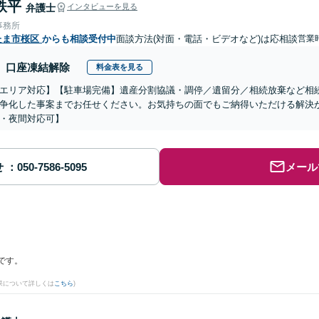
鉄平
弁護士
インタビューを見る
事務所
たま市桜区
からも相談受付中
面談方法(対面・電話・ビデオなど)は応相談
営業
口座凍結解除
料金表を見る
エリア対応】【駐車場完備】遺産分割協議・調停／遺留分／相続放棄など相
争化した事案までお任せください。お気持ちの面でもご納得いただける解決
・夜間対応可】
せ
メール
です。
果について詳しくは
こちら
)