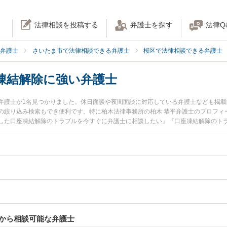
法律相談を投稿する
弁護士を探す
法律Q
弁護士
さいたま市で法律相談できる弁護士
桜区で法律相談できる弁護士
凍結解除に強い弁護士
弁護士が1名見つかりました。休日面談や夜間面談に対応している弁護士なども掲
の絞り込み検索もでき便利です。特に柏木法律事務所の柏木 恭平弁護士のプロフィ
した口座凍結解除のトラブルを今すぐに弁護士に相談したい』『口座凍結解除のト
できるさいたま市桜区内の弁護士に相談予約したい』などでお困りの相談者さんに
から相談可能な弁護士