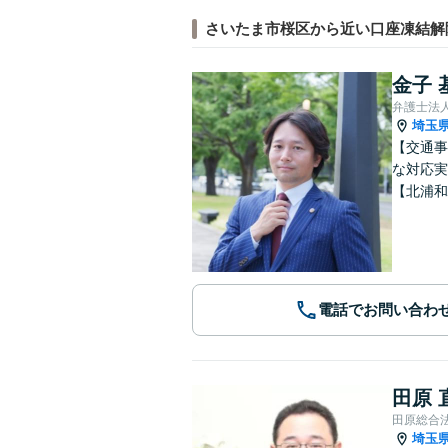
さいたま市桜区から近い口座凍結解
金子 
弁護士法
埼玉
【交通事
な対応実
【北浦和
電話でお問い合わ
田原 
田原総合
埼玉