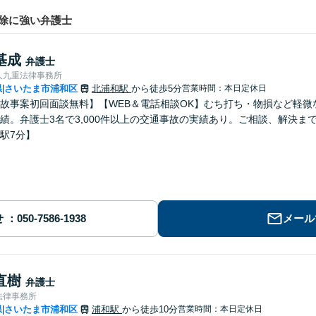
除に強い弁護士
基成
弁護士
人九重法律事務所
県
さいたま市浦和区
北浦和駅
から徒歩5分
営業時間：本日定休日
|
故事案初回面談無料】【WEB＆電話相談OK】むち打ち・物損など軽
績。弁護士3名で3,000件以上の交通事故の実績あり。ご相談、解決
駅7分】
せ
メール
直樹
弁護士
法律事務所
県
さいたま市浦和区
浦和駅
から徒歩10分
営業時間：本日定休日
|