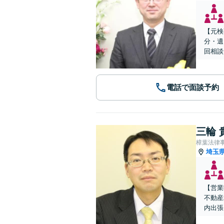
【元検
分・遺
回相談
電話で面談予約
三輪 
樟葉法律
埼玉
【営業
不動産
内出張