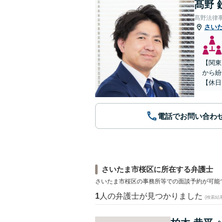
髙野 
髙野法律
さい
【関東
から紛
【休日
電話でお問い合わ
さいたま市桜区に所在する弁護士
さいたま市桜区の事務所等での面談予約が可能
1
人の弁護士が見つかりました
(検索結