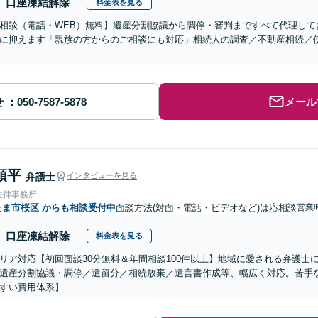
口座凍結解除
料金表を見る
相談（電話・WEB）無料】遺産分割協議から調停・審判まですべて代理して
に抑えます「親族の方からのご相談にも対応」相続人の調査／不動産相続／
せ
メール
頌平
弁護士
インタビューを見る
法律事務所
たま市桜区
からも相談受付中
面談方法(対面・電話・ビデオなど)は応相談
営業
口座凍結解除
料金表を見る
リア対応【初回面談30分無料＆年間相談100件以上】地域に愛される弁護士
遺産分割協議・調停／遺留分／相続放棄／遺言書作成等、幅広く対応。苦手
すい費用体系】