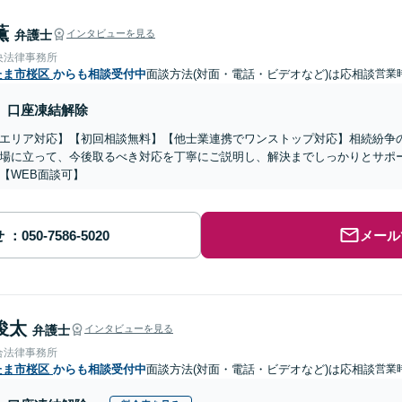
薫
弁護士
インタビューを見る
央法律事務所
たま市桜区
からも相談受付中
面談方法(対面・電話・ビデオなど)は応相談
営業
口座凍結解除
エリア対応】【初回相談無料】【他士業連携でワンストップ対応】相続紛争
場に立って、今後取るべき対応を丁寧にご説明し、解決までしっかりとサポ
【WEB面談可】
せ
メール
俊太
弁護士
インタビューを見る
合法律事務所
たま市桜区
からも相談受付中
面談方法(対面・電話・ビデオなど)は応相談
営業