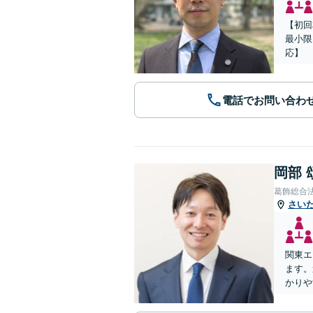
【初回
最小限
応】
電話でお問い合わ
岡部 
葛飾総合
さい
関東エ
ます。
かりや