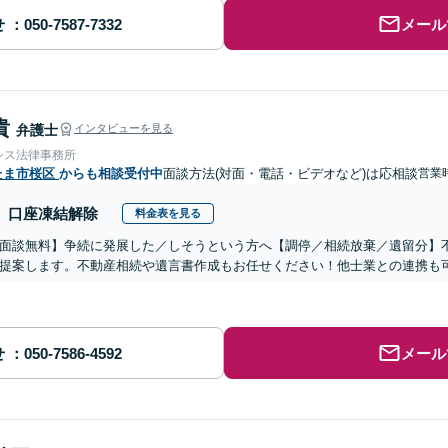
せ
メール
貴
弁護士
インタビューを見る
シス法律事務所
たま市桜区
からも相談受付中
面談方法(対面・電話・ビデオなど)は応相談
営業時
口座凍結解除
料金表を見る
面談無料】争続に発展した／しそうという方へ【調停／相続放棄／遺留分】
提案します。不動産相続や遺言書作成もお任せください！他士業との連携も
せ
メール