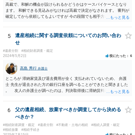
報酬基準を踏まえて価格設定している弁護士は一定数いると思います
高裁で、和解の機会が設けられるかどうかはケースバイケースとなり
ので、それが一応の目安となるでしょう。
ます。 和解できる見込みがなければ高裁で決定がなされます。 審判が
確定してから依頼してもよいですが 今の段階でも相手方の連絡が迷惑
であれば 弁護士に依頼してもよいと思います。
5
遺産相続に関する調査依頼についてのお問い合わ
せ
#遺産分割
#相続財産調査・鑑定
2024年5月2日
役にたった
6
高島 秀行
弁護士
ところが 滞納家賃及び退去費用が全く 支払われていないため、 弁護
士 先生が退去された方の銀行口座を調べることができたと聞きました
。 友人の弁護士が調べたのは、判決取得後に滞納賃料回収のため
に、預金の有無及び残高の開示を求めたもので 判決を取るために、
預金の入出金履歴を調べたわけではありません。 残念ながら、事案
や目的も異なりますし、開示の内容も異なります。
6
父の遺産相続、放棄すべきか調査してから決める
べきか？
#相続財産調査・鑑定
#遺産分割
#不動産・土地の相続
#相続人調査・確定
#相続放棄
#相続手続き
2025年7月15日
役にたった
5