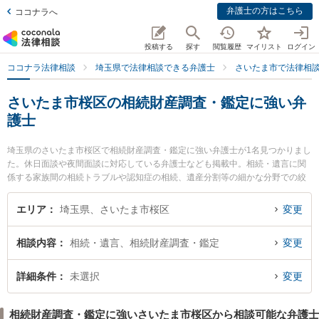
弁護士の方はこちら
ココナラへ
投稿する
探す
閲覧履歴
マイリスト
ログイン
ココナラ法律相談
埼玉県で法律相談できる弁護士
さいたま市で法律相
さいたま市桜区の相続財産調査・鑑定に強い弁
護士
埼玉県のさいたま市桜区で相続財産調査・鑑定に強い弁護士が1名見つかりまし
た。休日面談や夜間面談に対応している弁護士なども掲載中。相続・遺言に関
係する家族間の相続トラブルや認知症の相続、遺産分割等の細かな分野での絞
り込み検索もでき便利です。特に柏木法律事務所の柏木 恭平弁護士のプロフィ
ール情報や弁護士費用、強みなどが注目されています。『さいたま市桜区で土
エリア
埼玉県、さいたま市桜区
変更
日や夜間に発生した相続財産調査・鑑定のトラブルを今すぐに弁護士に相談し
たい』『相続財産調査・鑑定のトラブル解決の実績豊富な近くの弁護士を検索
相談内容
相続・遺言、相続財産調査・鑑定
変更
したい』『初回相談無料で相続財産調査・鑑定を法律相談できるさいたま市桜
区内の弁護士に相談予約したい』などでお困りの相談者さんにおすすめです。
詳細条件
未選択
変更
相続財産調査・鑑定に強いさいたま市桜区から相談可能な弁護士