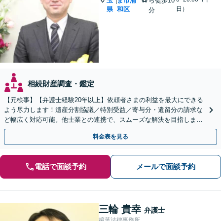
玉
ま市浦
ら徒歩10
|
県
和区
日）
分
相続財産調査・鑑定
【元検事】【弁護士経験20年以上】依頼者さまの利益を最大にできる
よう尽力します！遺産分割協議／特別受益／寄与分・遺留分の請求な
ど幅広く対応可能。他士業との連携で、スムーズな解決を目指しま
す。お早めにご相談ください【初回相談無料】
料金表を見る
電話で面談予約
メールで面談予約
三輪 貴幸
弁護士
樟葉法律事務所