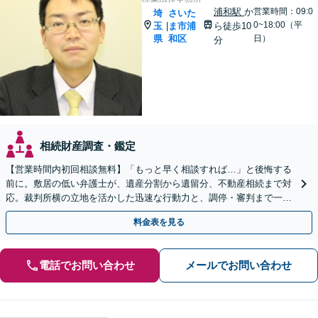
浦和駅
か
営業時間：09:0
埼
さいた
0~18:00（平
玉
ま市浦
ら徒歩10
|
県
和区
日）
分
相続財産調査・鑑定
【営業時間内初回相談無料】「もっと早く相談すれば…」と後悔する
前に。敷居の低い弁護士が、遺産分割から遺留分、不動産相続まで対
応。裁判所横の立地を活かした迅速な行動力と、調停・審判まで一貫
対応できるのが強みです。埼玉県内出張も可能です。
料金表を見る
電話でお問い合わせ
メールでお問い合わせ