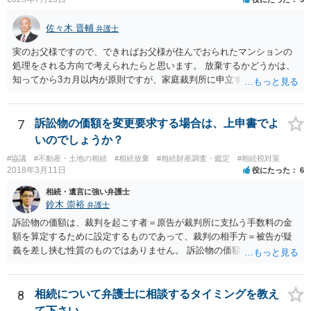
佐々木 晋輔
弁護士
実のお父様ですので、できればお父様が住んでおられたマンションの
処理をされる方向で考えられたらと思います。 放棄するかどうかは、
知ってから3カ月以内が原則ですが、家庭裁判所に申立すれば3カ月の
期間を伸長することができます。 その間に、財産の状況を調査して、
放棄するかどうか決めることができます。 銀行やサラ金が数年も放置
することはありませんので、数年後に借金が発見される可能性はほぼ
7
訴訟物の価額を変更要求する場合は、上申書でよ
ありません。 なお、私が扱った相続放棄を検討していた案件で、期間
いのでしょうか？
伸長して調査したところ、サラ金に対する過払金など相当な財産が見
#協議
#不動産・土地の相続
#相続放棄
#相続財産調査・鑑定
#相続税対策
つかったため相続したという事例がありました。
2018年3月11日
役にたった
6
相続・遺言に強い弁護士
鈴木 崇裕
弁護士
訴訟物の価額は、裁判を起こす者＝原告が裁判所に支払う手数料の金
額を算定するために設定するものであって、裁判の相手方＝被告が疑
義を差し挟む性質のものではありません。 訴訟物の価額自体が裁判の
目的（審理の対象）となることもありませんので、上申書や証拠を出
したとしても、変更されることはありません。
8
相続について弁護士に相談するタイミングを教え
て下さい