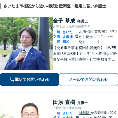
さいたま市桜区から近い相続財産調査・鑑定に強い弁護士
金子 基成
弁護士
弁護士法人九重法律事務所
北浦和駅
営業時間：09:0
埼
さいた
0~17:00（平
玉
ま市浦
から徒歩
|
県
和区
日）
5分
【交通事故事案初回面談無料】【WEB
＆電話相談OK】むち打ち・物損など軽
微な事故〜重い障害・死亡事故まで、
豊富な対応実績。弁護士3名で3,000件
以上の交通事故の実績あり。ご相談、
解決まで全て弁護士が対応し、負担を
電話でお問い合わせ
メールでお問い合わせ
軽減します【北浦和駅7分】
田原 直樹
弁護士
田原総合法律事務所
浦和駅
か
営業時間：09:0
埼
さいた
0~20:00（平