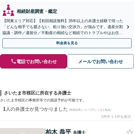
相続財産調査・鑑定
【関東エリア対応】【初回相談無料】35年以上の弁護士経験で培った
「どんな相手でも臆さない、粘り強い交渉力」が強みです。遺産分割
協議・調停／遺留分／不動産の相続など相続でのトラブルやはお任せ
ください。遺言書や生前贈与など生前対策にも注力
料金表を見る
電話でお問い合わせ
メールでお問い合わせ
さいたま市桜区に所在する弁護士
さいたま市桜区の事務所等での面談予約が可能です。
1
人の弁護士が見つかりました
(検索結果について詳しくは
こちら
)
1件中 1-1件を表示
柏木 恭平
弁護士