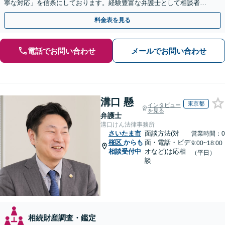
寧な対応」を信条にしております。経験豊富な弁護士として相談者様
のため全力を尽くします。お気軽にご相談ください。
料金表を見る
電話でお問い合わせ
メールでお問い合わせ
溝口 懸
東京都
インタビュー
を見る
弁護士
溝口けん法律事務所
さいたま市
面談方法(対
営業時間：0
桜区
からも
面・電話・ビデ
9:00~18:00
相談受付中
オなど)は応相
（平日）
談
相続財産調査・鑑定