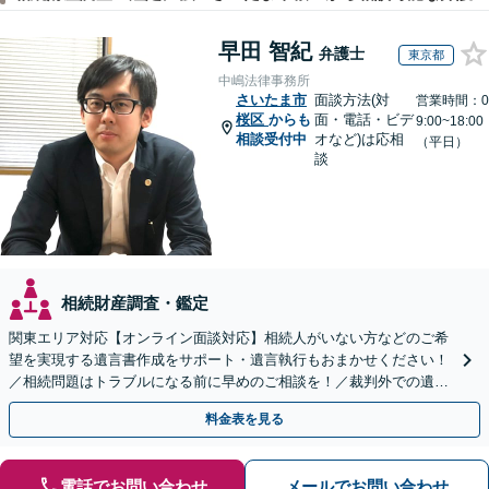
早田 智紀
弁護士
東京都
中嶋法律事務所
さいたま市
面談方法(対
営業時間：0
桜区
からも
面・電話・ビデ
9:00~18:00
相談受付中
オなど)は応相
（平日）
談
相続財産調査・鑑定
関東エリア対応【オンライン面談対応】相続人がいない方などのご希
望を実現する遺言書作成をサポート・遺言執行もおまかせください！
／相続問題はトラブルになる前に早めのご相談を！／裁判外での遺産
分割協議の経験多数【完全個室】
料金表を見る
電話でお問い合わせ
メールでお問い合わせ