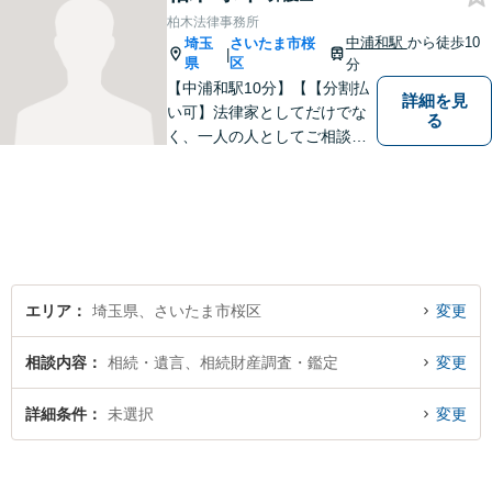
柏木法律事務所
中浦和駅
から徒歩10
埼玉
さいたま市桜
|
県
区
分
【中浦和駅10分】【【分割払
詳細を見
い可】法律家としてだけでな
る
く、一人の人としてご相談者
様に向き合い、解決策を提案
することを心がけています。
ご依頼いただいた際には、解
決まで責任を持ってサポート
させていただきます。 ぜひご
相談ください。
エリア
埼玉県、さいたま市桜区
変更
相談内容
相続・遺言、相続財産調査・鑑定
変更
詳細条件
未選択
変更