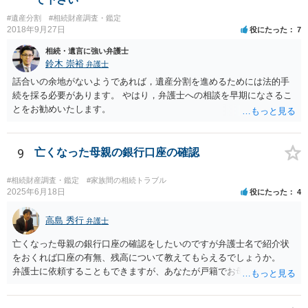
#遺産分割
#相続財産調査・鑑定
2018年9月27日
役にたった
7
相続・遺言に強い弁護士
鈴木 崇裕
弁護士
話合いの余地がないようであれば，遺産分割を進めるためには法的手
続を採る必要があります。 やはり，弁護士への相談を早期になさるこ
とをお勧めいたします。
9
亡くなった母親の銀行口座の確認
#相続財産調査・鑑定
#家族間の相続トラブル
2025年6月18日
役にたった
4
高島 秀行
弁護士
亡くなった母親の銀行口座の確認をしたいのですが弁護士名で紹介状
をおくれば口座の有無、残高について教えてもらえるでしょうか。
弁護士に依頼することもできますが、あなたが戸籍でお母さんの相続
人であり、相続人本人であることなどを証明すれば、口座の有無や残
高は教えてくれると思います。 自分ではよくわからないということ