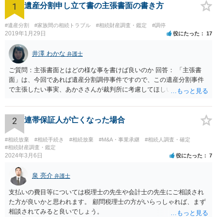
1
遺産分割申し立て書の主張書面の書き方
#遺産分割
#家族間の相続トラブル
#相続財産調査・鑑定
#調停
2019年1月29日
役にたった
17
井澤 わかな
弁護士
ご質問：主張書面とはどの様な事を書けば良いのか 回答： 「主張書
面」は、今回であれば遺産分割調停事件ですので、この遺産分割事件
で主張したい事実、あかささんが裁判所に考慮してほしいと思う、亡
くなった方・あかささん・お姉さん間の事情などを記入することにな
ります。 もし、主張したい事実や考慮してほしい事情に関連して
資料を持っているようであれば、主張書面とは別で提出できます。も
2
連帯保証人が亡くなった場合
し、お姉さんに見られたくないような資料がある場合、「非開示の希
望に関する申出書」と共に提出することも考えられます。 ご質問：書
#相続放棄
#相続手続き
#相続放棄
#M&A・事業承継
#相続人調査・確定
いた方が良い事と書かない方が良い事 回答： お姉さんが申立書の「申
#相続財産調査・鑑定
2024年3月6日
役にたった
7
立ての趣旨」のところに書いている遺産の分け方に対して意見があれ
ば、まずそれを書くとよいです。 次に「申立ての理由」のところに、
泉 亮介
なぜ調停を申し立てたのか(例えば、あかささんと話合いが出来ない／
弁護士
決裂した、など)や亡くなった方・あかささん・お姉さん間の事情やい
支払いの費目等については税理士の先生や会計士の先生にご相談され
きさつなどが書かれていると思うので、あかささんから見てそれは違
た方が良いかと思われます。 顧問税理士の方がいらっしゃれば、まず
うと感じるところは、どのように違うのか、など書くとよいです。 そ
相談されてみると良いでしょう。
の他、お姉さんの申立書には書かれていないけど、どのように遺産を