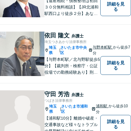
【遺産相続・債務整理は初回
詳細を見
３０分無料相談】【JR北浦和
る
駅西口より徒歩２分】あなた
の悩み、法律事務所イマイズ
ミがお預かりします。あなた
の代わりに悩み、考え、解決
依田 隆文
弁護士
策をご提案します。
埼玉つきあかり法律事務所
与野本町駅
から徒歩7
埼玉
さいたま市中央
|
県
区
分
【与野本町駅／北与野駅徒歩5
詳細を見
分】【裁判所・検察庁・公証
る
役場での勤務経験あり】刑事
事件・交通事故・離婚など、
お困りごとはなんでもご相談
ください。一人一人に真摯に
守田 芳浩
弁護士
向き合い、納得のいく解決へ
つばき法律事務所
と導いてまいります。【休
浦和駅
から徒歩10
埼玉
さいたま市浦和
|
日・夜間対応】
県
区
分
【浦和駅10分】離婚や破産・
詳細を見
交通事故など様々なトラブル
る
の早期解決に向けてサポート