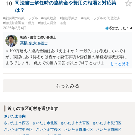
であれば、弁護士に相談し依頼されたら良いと思います。
10
司法書士解任時の違約金や費用の相場と対応策
は？
#家族間の相続トラブル
#相続放棄
#相続手続き
#相続トラブルの代理交渉
#相続財産調査・鑑定
#相続人調査・確定
2025年2月4日
役にたった
4
相続・遺言に強い弁護士
髙橋 俊太
弁護士
＞100万超えの違約金額はありえますか？ 一般的には考えにくいです
が、実際にあり得るかは否かは委任事項や委任後の業務処理状況等に
よるでしょう。 此方での当方回答は以上で終了となりますが、参考に
なりましたら幸いです。
もっとみる
近くの市区町村を選び直す
さいたま市内
さいたま市西区
さいたま市北区
さいたま市大宮区
さいたま市見沼区
さいたま市中央区
さいたま市桜区
さいたま市浦和区
さいたま市南区