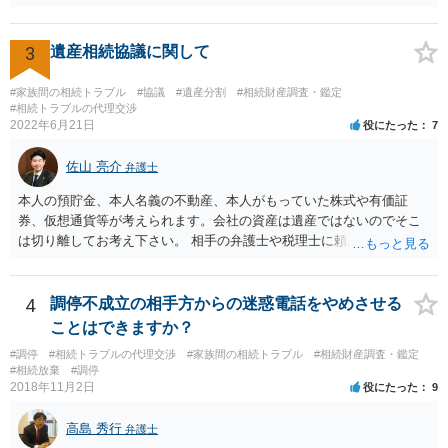
分けるかを決めるについてあかささんが重要だと考える事情があれば
(例えば、○○のときにお姉さんは亡くなった方からお金を援助してもら
3
遺産相続協議に関して
った等)、それも書くとよいです。 書かない方が良いと思うことは、遺
産分割に関係ない(と思われる)いきさつを沢山盛り込むことだと考えま
#家族間の相続トラブル
#協議
#遺産分割
#相続財産調査・鑑定
す(あくまで遺産分割に関係することに留める方が、裁判所や調停委員
#相続トラブルの代理交渉
の方に事情を理解してもらいやすいと思います)。
2022年6月21日
役にたった
7
佐山 亮介
弁護士
本人の預貯金、本人名義の不動産、本人がもっていた株式や有価証
券、仮想通貨等が考えられます。会社の資産は遺産ではないのでそこ
は切り離してお考え下さい。 相手の弁護士や税理士に頼んでも守秘義
務を理由に断られる可能性が高いです。 資料は調停を起こしてから任
意に開示を求め、応じなければ「調査嘱託」という手続きを使って銀
行等に照会をかけることになるでしょう。 不動産は、相続登記が済ん
4
調停不成立の相手方からの迷惑電話をやめさせる
でいなければ市役所ないし区役所に、お子様と義父様のつながりがわ
ことはできますか？
かる戸籍一式を揃えてもちこみ、「名寄せ」という手続きをすると、
#調停
#相続トラブルの代理交渉
#家族間の相続トラブル
#相続財産調査・鑑定
分かると思います。遺産分割協議書の偽造等により既に相続登記され
#相続放棄
#調停
てしまっている場合は、住所などに当たりをつけて登記名義を調べて
2018年11月2日
役にたった
9
探すことになるでしょう。 代理人弁護士を立てられるのはおすすめで
すが、現代では、各々が自由に価格設定をしていますので、特に相場
高島 秀行
弁護士
はお示しできません。ただし、かつて日本弁護士連合会が設けていた