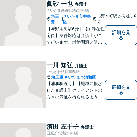
眞砂 一也
弁護士
さいたま新都心法律事務所
与野本町駅
から徒歩6
埼玉
さいたま市中央
|
県
区
分
【与野本町駅6分】【閑静な住
詳細を見
宅街】案件対応は弁護士が全
る
て行います。離婚問題／借
金・債務整理／交通事故など
幅広く対応しております。迅
速かつ丁寧な対応を心がけて
一川 知弘
弁護士
おりますので、お気軽にご相
いちかわ法律事務所
談ください。【弁護士歴10年
埼玉県
さいたま市浦和区
|
以上】【初回相談30分無料】
【浦和駅近く】【地域に根ざ
詳細を見
した弁護士】クライアントの
る
方々の満足を得られるよう最
善を尽くします。交通事故／
離婚問題／刑事事件／労働問
題／企業法務など、幅広く対
応可能。【明確な料金体系】
濱田 左千子
弁護士
法律トラブルでお悩みの方
田原総合法律事務所