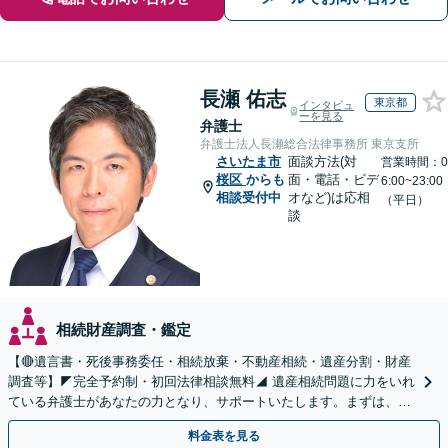
長瀬 佑志
東京都
インタビュ
ーを見る
弁護士
弁護士法人長瀬総合法律事務所 東京支所
さいたま市
面談方法(対
営業時間：0
桜区
からも
面・電話・ビデ
6:00~23:00
相談受付中
オなど)は応相
（平日）
談
相続財産調査・鑑定
【🔴遺言書・死後事務委任・相続放棄・不動産相続・遺産分割・財産
調査等】◤完全予約制・初回法律相談無料◢ 遺産相続問題に力をいれ
ている弁護士があなたの力となり、サポートいたします。まずは、お
気軽にお問い合わせください。
料金表を見る