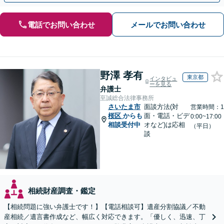
電話でお問い合わせ
メールでお問い合わせ
野澤 孝有
東京都
インタビュ
ーを見る
弁護士
至誠総合法律事務所
さいたま市
面談方法(対
営業時間：1
桜区
からも
面・電話・ビデ
0:00~17:00
相談受付中
オなど)は応相
（平日）
談
相続財産調査・鑑定
【相続問題に強い弁護士です！】【電話相談可】遺産分割協議／不動
産相続／遺言書作成など、幅広く対応できます。「優しく、迅速、丁