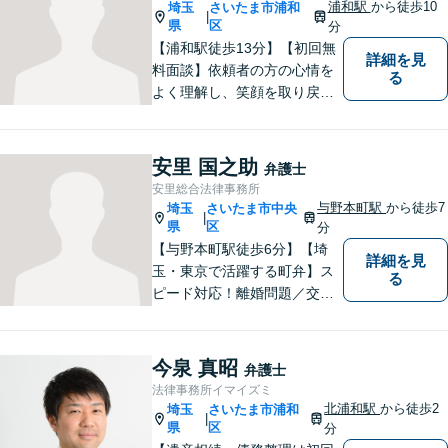
は、どうぞお気軽にご相談く
浦和駅
から徒歩10
埼玉
さいたま市浦和
|
ださい。
県
区
分
【浦和駅徒歩13分】【初回無
詳細を見
料面談】依頼者の方の心情を
る
よく理解し、笑顔を取り戻す
ための弁護を行います。離
婚・男女問題／親権／遺産・
相続／交通事故のお困りごと
安里 国之助
弁護士
はお任せください！休日・夜
安里総合法律事務所
間にも対応可能◎【駐車場あ
与野本町駅
から徒歩7
埼玉
さいたま市中央
|
り】
県
区
分
【与野本町駅徒歩6分】【埼
詳細を見
玉・東京で活躍する町弁】ス
る
ピード対応！離婚問題／交通
事故／借金・債務整理／相続
など、お困りごとがあればお
気軽にご相談ください！皆様
今泉 真昭
弁護士
が平穏な日々を取り戻せるよ
法律事務所イマイズミ
う、尽力してまいります。
北浦和駅
から徒歩2
埼玉
さいたま市浦和
|
【土日祝・夜間対応◎】
県
区
分