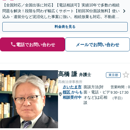
【全国対応／全国出張に対応】【電話相談可】実績10年で多数の相続
問題を解決！段階を問わず幅広くサポート【初回30分面談無料】使い
込み・遺留分など泥沼化した事案に強い。相続放棄も対応。不動産相
続は次世代を見据えたご提案。生前対策もお任せを
料金表を見る
電話でお問い合わせ
メールでお問い合わせ
髙橋 謙
弁護士
東京都
髙橋法律事務所
さいたま市
面談方法(対
営業時間：0
桜区
からも
面・電話・ビデ
9:30~17:30
相談受付中
オなど)は応相
（平日）
談