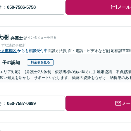
せ
メール
大樹
弁護士
インタビューを見る
きずな法律事務所
たま市桜区
からも相談受付中
面談方法(対面・電話・ビデオなど)は応相談
営業時
子の認知
料金表を見る
エリア対応】【弁護士2人体制！依頼者様の強い味方に】離婚協議、不貞慰
広い知見を活かし、サポートいたします。傾聴の姿勢を心がけ、納得感のあ
せ
メー