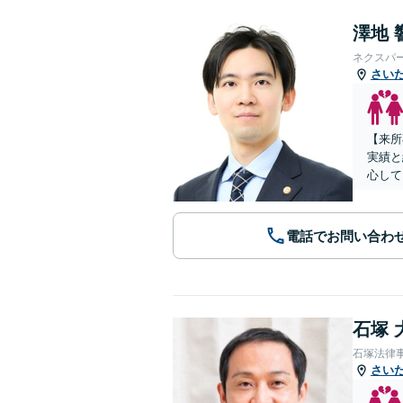
澤地 
ネクスパ
さい
【来所
実績と
心して
電話でお問い合わ
石塚 
石塚法律
さい