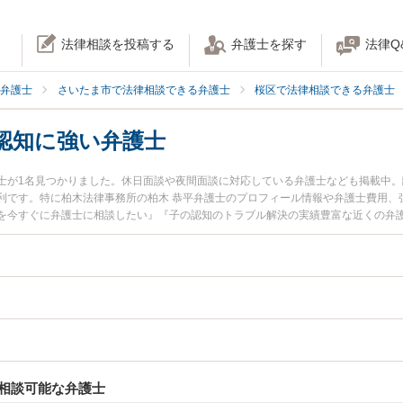
法律相談を投稿する
弁護士を探す
法律Q
弁護士
さいたま市で法律相談できる弁護士
桜区で法律相談できる弁護士
認知に強い弁護士
士が1名見つかりました。休日面談や夜間面談に対応している弁護士なども掲載中
利です。特に柏木法律事務所の柏木 恭平弁護士のプロフィール情報や弁護士費用、
を今すぐに弁護士に相談したい』『子の認知のトラブル解決の実績豊富な近くの弁
談予約したい』などでお困りの相談者さんにおすすめです。
相談可能な弁護士