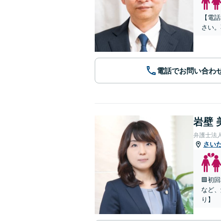
【電話
さい。
電話でお問い合わ
岩壁 
弁護士法
さい
🟩初
など、
り】