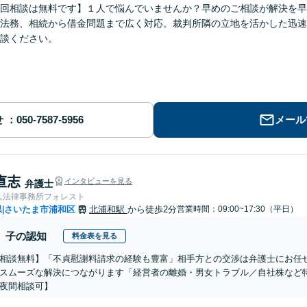
回相談は無料です】１人で悩んでいませんか？早めのご相談が解決を早
法務、相続から借金問題まで広く対応。裁判所隣の立地を活かした迅速
談ください。
せ
メール
 直志
インタビューを見る
弁護士
人法律事務所フォレスト
県
さいたま市浦和区
北浦和駅
から徒歩2分
営業時間：09:00~17:30（平日）
|
子の認知
料金表を見る
相談無料】「不貞慰謝料請求の経験も豊富」相手方との交渉は弁護士にお任
スムーズな解決につながります「経営者の離婚・男女トラブル／自社株など
夜間相談可】