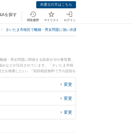
弁護士の方はこちら
&Aを探す
閲覧履歴
マイリスト
ログイン
さいたま市桜区で離婚・男女問題に強い弁護士
さいたま市桜区で子の認知
。離婚・男女問題に関係する財産分与や養育費、
強みなどが注目されています。『さいたま市桜
護士を検索したい』『初回相談無料で子の認知を
変更
変更
変更