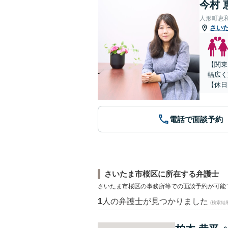
今村 
人形町恵
さい
【関東
幅広く
【休日
電話で面談予約
さいたま市桜区に所在する弁護士
さいたま市桜区の事務所等での面談予約が可能
1
人の弁護士が見つかりました
(検索結