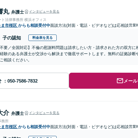
響丸
弁護士
インタビューを見る
ート法律事務所 横浜オフィス
たま市桜区
からも相談受付中
面談方法(対面・電話・ビデオなど)は応相談
営業時
子の認知
料金表を見る
不要／全国対応】不倫の慰謝料問題は請求したい方・請求された方の双方に
経験のある弁護士が交渉から解決まで徹底サポートします。無料の証拠診断
ご相談ください。
せ
メール
大介
弁護士
インタビューを見る
事務所
たま市桜区
からも相談受付中
面談方法(対面・電話・ビデオなど)は応相談
営業時