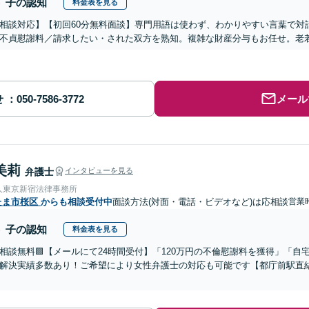
子の認知
料金表を見る
相談対応】【初回60分無料面談】専門用語は使わず、わかりやすい言葉で対
不貞慰謝料／請求したい・された双方を熟知。複雑な財産分与もお任せ。老
せ
メール
美莉
弁護士
インタビューを見る
人東京新宿法律事務所
たま市桜区
からも相談受付中
面談方法(対面・電話・ビデオなど)は応相談
営業時
子の認知
料金表を見る
回相談無料🟩【メールにて24時間受付】「120万円の不倫慰謝料を獲得」「
解決実績多数あり！ご希望により女性弁護士の対応も可能です【都庁前駅直