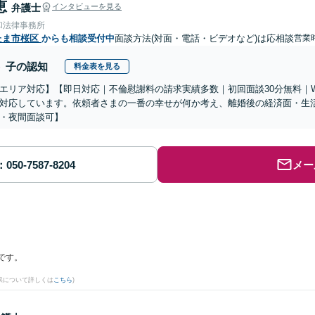
恵
弁護士
インタビューを見る
和法律事務所
たま市桜区
からも相談受付中
面談方法(対面・電話・ビデオなど)は応相談
営業時
子の認知
料金表を見る
エリア対応】【即日対応｜不倫慰謝料の請求実績多数｜初回面談30分無料｜
対応しています。依頼者さまの一番の幸せが何か考え、離婚後の経済面・生
・夜間面談可】
メー
です。
果について詳しくは
こちら
)