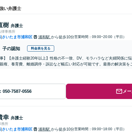
強い弁護士
直樹
弁護士
法律事務所
県
さいたま市浦和区
浦和駅
から徒歩10分
営業時間：09:00~20:00（平日）
|
子の認知
料金表を見る
事】【弁護士経験20年以上】性格の不一致、DV、モラハラなど夫婦関係に
親権、養育費、離婚調停・訴訟など幅広い対応が可能です。最善の解決策を
メー
貴幸
弁護士
事務所
県
さいたま市浦和区
浦和駅
から徒歩10分
営業時間：09:00~18:00（平日）
|