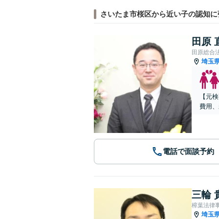
さいたま市桜区から近い子の認知に
田原 
田原総合
埼玉
【元検
費用、
電話で面談予約
三輪 
樟葉法律
埼玉