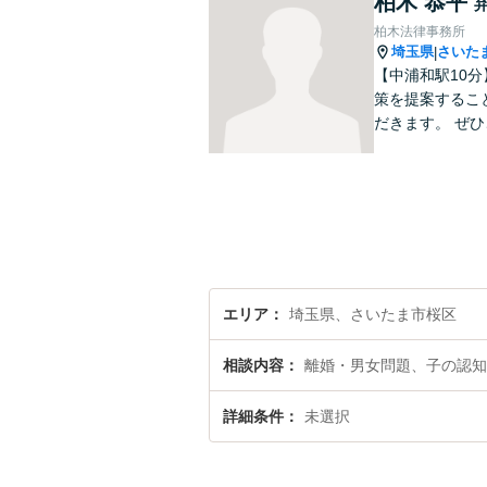
柏木 恭平
柏木法律事務所
埼玉県
さいた
|
【中浦和駅10
策を提案するこ
だきます。 ぜ
エリア
埼玉県、さいたま市桜区
相談内容
離婚・男女問題、子の認知
詳細条件
未選択