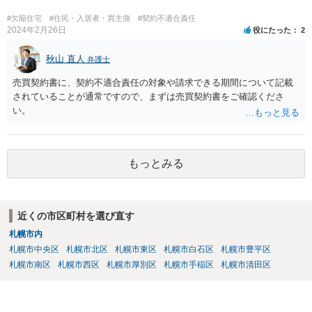
#欠陥住宅
#住民・入居者・買主側
#契約不適合責任
2024年2月26日
役にたった
2
秋山 直人
弁護士
売買契約書に、契約不適合責任の対象や請求できる期間について記載
されていることが通常ですので、まずは売買契約書をご確認くださ
い。
もっとみる
近くの市区町村を選び直す
札幌市内
札幌市中央区
札幌市北区
札幌市東区
札幌市白石区
札幌市豊平区
札幌市南区
札幌市西区
札幌市厚別区
札幌市手稲区
札幌市清田区