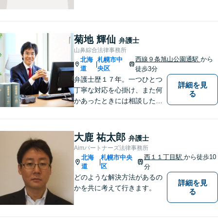
力を尽くします。お気軽にお
相談ください。
菊地 輝仙
弁護士
山鼻綜合法律事務所
西線９条旭山公園通駅
から
北海
札幌市中
|
道
央区
徒歩3分
弁護士歴１７年。一つひとつ
詳細を見
丁寧な対応を心掛け、また何
る
かあったときには相談したい
と思っていただける関係性を
大事にしています。相続、民
事事件、中小企業の支援など
大鹿 祐太郎
弁護士
Aimパートナーズ法律事務所
西１１丁目駅
から徒歩10
北海
札幌市中央
|
道
区
分
どのような解決方法があるの
詳細を見
かを共に考えて行きます。
る