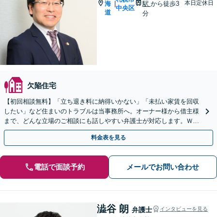
本日定休日
海
駅
から徒歩3
|
中央区
道
分
欠陥住宅
【初回相談無料】「立ち退き料に納得いかない」「未払い家賃を回収
したい」など住まいのトラブルは当事務所へ。オーナー様から借主様
まで、どんな立場のご相談にも話しやすい弁護士が対応します。ＷＥ
Ｂ面談可。まずはご相談ください。
料金表を見る
電話で面談予約
メールでお問い合わせ
澁谷 朗
弁護士
インタビューを見る