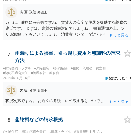
内藤 政信
弁護士
カビは、健康にも有害ですね。 賃貸人の安全な住居を提供する義務の
違反です。 まずは、家賃の減額対応でしょうね。 書面通知の上、５
０％減額してもいいでしょう。 消費者センターか近くの弁護士に相談
してもいいでしょう。
7
雨漏りによる損害、引っ越し費用と慰謝料の請求
方法
#賃貸契約トラブル
#欠陥住宅
#契約解除
#住民・入居者・買主側
#契約不適合責任
#管理会社・組合側
2019年10月14日
役にたった
3
内藤 政信
弁護士
状況次第ですね。 お近くの弁護士に相談するといいでしょう。
8
慰謝料などの請求根拠
#欠陥住宅
#契約不適合責任
#建築トラブル
#賃貸契約トラブル