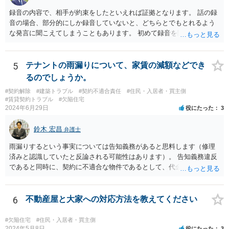
録音の内容で、相手が約束をしたといえれば証拠となります。 話の録
音の場合、部分的にしか録音していないと、どちらとでもとれるよう
な発言に聞こえてしまうこともあります。 初めて録音を聞いた第三者
から見て、相手が約束したといえるかどうかが重要です。
5
テナントの雨漏りについて、家賃の減額などでき
るのでしょうか。
#契約解除
#建築トラブル
#契約不適合責任
#住民・入居者・買主側
#賃貸契約トラブル
#欠陥住宅
2024年6月29日
役にたった
3
鈴木 宏昌
弁護士
雨漏りするという事実については告知義務があると思料します（修理
済みと認識していたと反論される可能性はあります）。 告知義務違反
であると同時に、契約に不適合な物件であるとして、代金（賃料）減
額・損害賠償・契約解除権が発生する可能性はあります（民法562～56
4条）。 お店の営業内容や雨漏りの程度も関係するため、具体的事情
を把握できる資料等を以て弁護士に相談することをお勧めいたしま
6
不動産屋と大家への対応方法を教えてください
す。
#欠陥住宅
#住民・入居者・買主側
2024年5月8日
役にたった
3