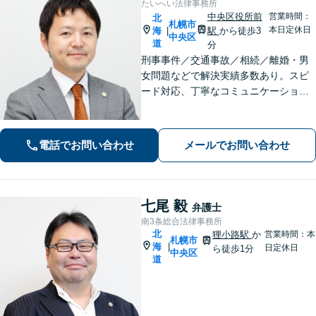
たいへい法律事務所
中央区役所前
営業時間：
北
札幌市
本日定休日
海
駅
から徒歩3
|
中央区
道
分
刑事事件／交通事故／相続／離婚・男
女問題などで解決実績多数あり。スピ
ード対応、丁寧なコミュニケーション
で、納得感の高い解決を目指します
【初回無料相談】【速やかな対応】
【夜間土日祝日の相談可】
電話でお問い合わせ
メールでお問い合わせ
七尾 毅
弁護士
南3条総合法律事務所
北
狸小路駅
か
営業時間：本
札幌市
海
|
日定休日
ら徒歩1分
中央区
道