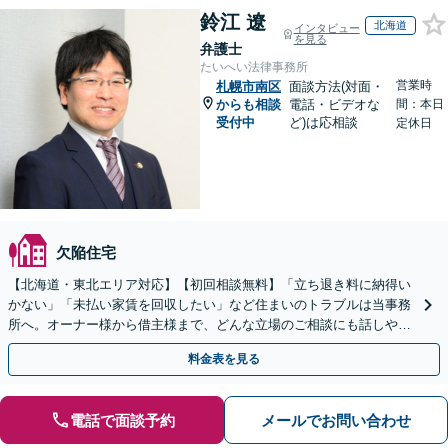
鈴江 遼
北海道
インタビュー
を見る
弁護士
たいへい法律事務所
営業時
札幌市南区
面談方法(対面・
からも相談
電話・ビデオな
間：本日
受付中
ど)は応相談
定休日
欠陥住宅
【北海道・東北エリア対応】【初回相談無料】「立ち退き料に納得い
かない」「未払い家賃を回収したい」など住まいのトラブルは当事務
所へ。オーナー様から借主様まで、どんな立場のご相談にも話しやす
い弁護士が対応します。ＷＥＢ面談可。
料金表を見る
電話で面談予約
メールでお問い合わせ