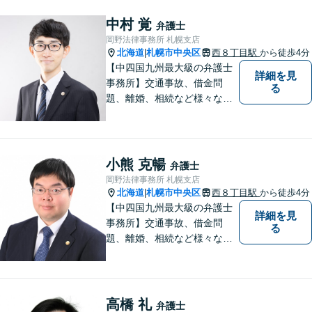
中村 覚
弁護士
岡野法律事務所 札幌支店
北海道
札幌市中央区
西８丁目駅
から徒歩4分
|
【中四国九州最大級の弁護士
詳細を見
事務所】交通事故、借金問
る
題、離婚、相続など様々な問
題について、「何度でも無
料」の相談を行っています！
まずはお気軽にご相談くださ
い！
小熊 克暢
弁護士
岡野法律事務所 札幌支店
北海道
札幌市中央区
西８丁目駅
から徒歩4分
|
【中四国九州最大級の弁護士
詳細を見
事務所】交通事故、借金問
る
題、離婚、相続など様々な問
題について、「何度でも無
料」の相談を行っています！
まずはお気軽にご相談くださ
い！
高橋 礼
弁護士