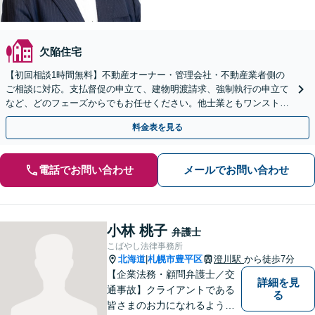
欠陥住宅
【初回相談1時間無料】不動産オーナー・管理会社・不動産業者側の
ご相談に対応。支払督促の申立て、建物明渡請求、強制執行の申立て
など、どのフェーズからでもお任せください。他士業ともワンストッ
プで対応可能【休日・夜間面談OK】【すすきの駅2分】
料金表を見る
電話でお問い合わせ
メールでお問い合わせ
小林 桃子
弁護士
こばやし法律事務所
北海道
札幌市豊平区
澄川駅
から徒歩7分
|
【企業法務・顧問弁護士／交
詳細を見
通事故】クライアントである
る
皆さまのお力になれるよう全