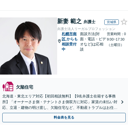
新妻 範之
弁護士
宮城県
弁護士法人リーガルプロフェッション
札幌市南
面談方法(対
営業時間：0
区
からも
面・電話・ビデ
9:00~17:30
相談受付
オなど)は応相
（土曜日）
中
談
欠陥住宅
北海道・東北エリア対応【初回相談無料】【9名弁護士在籍する事務
所】「オーナーさま側・テナントさま側双方に対応」家賃の未払い対
応、立退・建物の明け渡し、欠陥住宅など、不動産トラブルはお任せ
ください「早期相談で損失を最小限に」
料金表を見る