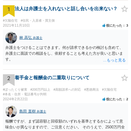
1
法人は弁護士を入れないと話し合いを出来ない？
#欠陥住宅
#住民・入居者・買主側
2021年11月10日
役にたった
3
林 高弘
弁護士
弁護士をつけることはできます。何が請求できるかの検討も含めて、
弁護士に面談での相談をし、依頼することも考えた方が良いと思いま
す。
2
着手金と報酬金の二重取りについて
#ぼったくり被害
#200万円以上
#高額請求への対応
#悪徳商法
#欠陥住宅
#本名・住所・電話番号が判明
2024年2月22日
役にたった
2
島田 直樹
弁護士
報酬ですが、まず認容額と回収額のいずれを基準とするかによって意
味合いが異なりますので、ご注意ください。 そのうえで、2500万円全