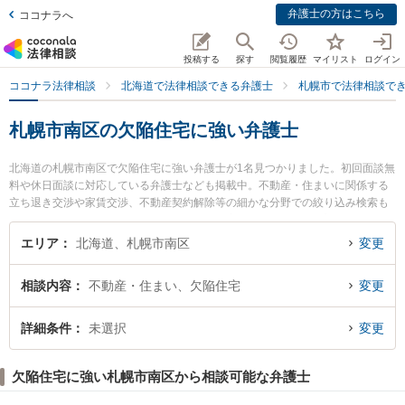
弁護士の方はこちら
ココナラへ
投稿する
探す
閲覧履歴
マイリスト
ログイン
ココナラ法律相談
北海道で法律相談できる弁護士
札幌市で法律相談で
札幌市南区の欠陥住宅に強い弁護士
北海道の札幌市南区で欠陥住宅に強い弁護士が1名見つかりました。初回面談無
料や休日面談に対応している弁護士なども掲載中。不動産・住まいに関係する
立ち退き交渉や家賃交渉、不動産契約解除等の細かな分野での絞り込み検索も
でき便利です。特にまこまない法律事務所の宮下 尚也弁護士のプロフィール情
報や弁護士費用、強みなどが注目されています。『札幌市南区で土日や夜間に
エリア
北海道、札幌市南区
変更
発生した欠陥住宅のトラブルを今すぐに弁護士に相談したい』『欠陥住宅のト
ラブル解決の実績豊富な近くの弁護士を検索したい』『初回相談無料で欠陥住
相談内容
不動産・住まい、欠陥住宅
変更
宅を法律相談できる札幌市南区内の弁護士に相談予約したい』などでお困りの
相談者さんにおすすめです。
詳細条件
未選択
変更
欠陥住宅に強い札幌市南区から相談可能な弁護士