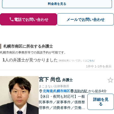
他士業ともワンストップで対応可能【休日・夜間面談OK】
料金表を見る
電話でお問い合わせ
メールでお問い合わせ
札幌市南区に所在する弁護士
札幌市南区の事務所等での面談予約が可能です。
1
人の弁護士が見つかりました
(検索結果について詳しくは
こちら
)
1件中 1-1件を表示
宮下 尚也
弁護士
まこまない法律事務所
北海道
札幌市南区
真駒内駅
から徒歩4分
|
【休日・夜間も対応可】一般
詳細を見
民事事件／家事事件／債務整
る
理事件／消費者事件／労働事
件／刑事事件／会社関係など