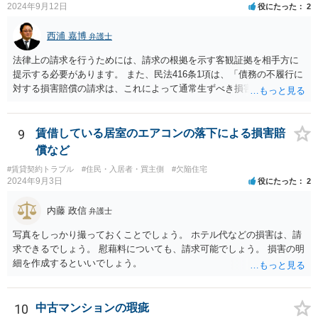
2024年9月12日
役にたった
2
西浦 嘉博
弁護士
法律上の請求を行うためには、請求の根拠を示す客観証拠を相手方に
提示する必要があります。 また、民法416条1項は、「債務の不履行に
対する損害賠償の請求は、これによって通常生ずべき損害の賠償をさ
せることをその目的とする」と規定していますので、相談者さんの請
求が「通常生ずべき損害」の範囲に該当することを主張・疎明してい
く必要があります。 まず行うべきは、領収書などの損害を直接的に証
9
賃借している居室のエアコンの落下による損害賠
明する資料の準備。 次に該当の損害項目が、法律上の損害賠償請求の
償など
範囲に該当することを疎明する前例（判例等）を調査するという形に
#賃貸契約トラブル
#住民・入居者・買主側
#欠陥住宅
なると思われます。 相談者さんが自身で行うことが困難であれば、最
2024年9月3日
役にたった
2
寄りの法律事務所に相談に行かれることをお勧めします。
内藤 政信
弁護士
写真をしっかり撮っておくことでしょう。 ホテル代などの損害は、請
求できるでしょう。 慰藉料についても、請求可能でしょう。 損害の明
細を作成するといいでしょう。
10
中古マンションの瑕疵