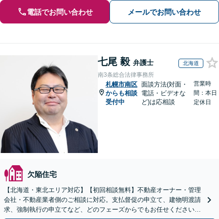
電話でお問い合わせ
メールでお問い合わせ
七尾 毅
弁護士
北海道
南3条総合法律事務所
営業時
札幌市南区
面談方法(対面・
からも相談
電話・ビデオな
間：本日
受付中
ど)は応相談
定休日
欠陥住宅
【北海道・東北エリア対応】【初回相談無料】不動産オーナー・管理
会社・不動産業者側のご相談に対応。支払督促の申立て、建物明渡請
求、強制執行の申立てなど、どのフェーズからでもお任せください。