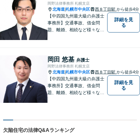
岡野法律事務所 札幌支店
北海道
札幌市中央区
西８丁目駅
から徒歩4分
|
【中四国九州最大級の弁護士
詳細を見
事務所】交通事故、借金問
る
題、離婚、相続など様々な問
題について、「何度でも無
料」の相談を行っています！
まずはお気軽にご相談くださ
い！
岡田 悠基
弁護士
岡野法律事務所 札幌支店
北海道
札幌市中央区
西８丁目駅
から徒歩4分
|
【中四国九州最大級の弁護士
詳細を見
事務所】交通事故、借金問
る
題、離婚、相続など様々な問
題について、「何度でも無
料」の相談を行っています！
まずはお気軽にご相談くださ
い！
欠陥住宅の法律Q&Aランキング