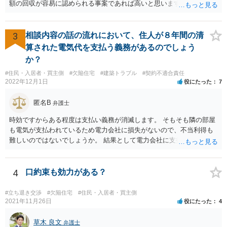
額の回収が容易に認められる事案であれば高いと思います。 他方、回
収が容易に認められない事案であれば、回収額の20％の報酬は決して
高いとは思えません。
3
相談内容の話の流れにおいて、住人が８年間の清
算された電気代を支払う義務があるのでしょう
か？
#住民・入居者・買主側
#欠陥住宅
#建築トラブル
#契約不適合責任
2022年12月1日
役にたった
7
匿名B
弁護士
時効ですからある程度は支払い義務が消滅します。 そもそも隣の部屋
も電気が支払われているため電力会社に損失がないので、不当利得も
難しいのではないでしょうか。 結果として電力会社に支払拒絶をする
と回答してもいいと思います。
4
口約束も効力がある？
#立ち退き交渉
#欠陥住宅
#住民・入居者・買主側
2021年11月26日
役にたった
4
草木 良文
弁護士