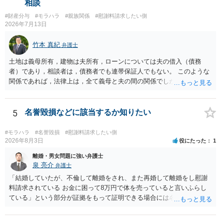
相談
#財産分与
#モラハラ
#親族関係
#慰謝料請求したい側
2026年7月13日
竹本 真紀
弁護士
土地は義母所有，建物は夫所有，ローンについては夫の借入（債務
者）であり，相談者は，債務者でも連帯保証人でもない。 このような
関係であれば，法律上は，全て義母と夫の間の関係でしかありませ
ん。 夫と義母の間で，建物建築目的での使用貸借契約（無償で使用さ
せる）がされていたのでしょうかね。 いずれにしても，使用貸借では
なくて賃貸借にするというのであれば，夫と義母の関係でしかありま
5
名誉毀損などに該当するか知りたい
せん。 これが法律上の話です。 「夫にこうなったのはお前のせいなん
だからお前が払えよ！と怒鳴られました。」 こうなった経緯は不明で
#モラハラ
#名誉毀損
#慰謝料請求したい側
すが，法律上は，夫と義母の間の話ですから，二人で賃料等の合意を
2026年8月3日
役にたった
1
するか否かを決め，夫が義母に支払をするだけのことです。この合意
離婚・男女問題に強い弁護士
をしない場合に，義母がどのような選択をするかは，義母の判断でし
泉 亮介
弁護士
かありません（抵当権の解除の話をしているようですが）。 夫が賃料
「結婚していたが、不倫して離婚をされ、また再婚して離婚をし慰謝
の支払を相談者に請求したとしても，法律上の支払義務は生じませ
料請求されている お金に困って8万円で体を売っていると言いふらし
ん。変な賃貸借契約書（なぜか，賃借人が相談者になっているなど）
ている」という部分が証拠をもって証明できる場合には名誉権侵害や
が作成されない限り，相談者に負担は生じないのです。にもかかわら
プライバシー権侵害等を主張し慰謝料請求ができる可能性はあるでし
ず，請求してくるのだとすれば，そのような請求を押し付けてくる夫
ょう。 既に弁護士にご依頼されているとのことですので，依頼中の弁
について，どのように評価するかの話になると思います。 抵当権の解