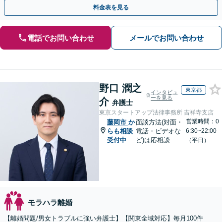
談ください。子の連れ去りや婚姻費用の請求も直ちに対応。
料金表を見る
電話でお問い合わせ
メールでお問い合わせ
野口 潤之
東京都
インタビュ
ーを見る
介
弁護士
東京スタートアップ法律事務所 吉祥寺支店
営業時間：0
藤岡市
か
面談方法(対面・
らも相談
電話・ビデオな
6:30~22:00
受付中
ど)は応相談
（平日）
モラハラ離婚
【離婚問題/男女トラブルに強い弁護士】【関東全域対応】毎月100件