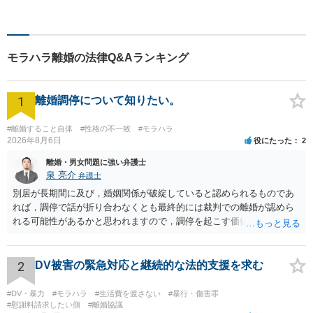
礎として、地域社会に貢献し
て参りたいと考えておりま
す。お気軽にご相談くださ
い。
モラハラ離婚の法律Q&Aランキング
1
離婚調停について知りたい。
#離婚すること自体
#性格の不一致
#モラハラ
2026年8月6日
役にたった
2
離婚・男女問題に強い弁護士
泉 亮介
弁護士
別居が長期間に及び，婚姻関係が破綻していると認められるものであ
れば，調停で話が折り合わなくとも最終的には裁判での離婚が認めら
れる可能性があるかと思われますので，調停を起こす価値はあるよう
に思われます。 もっとも，調停については，お互いの合意がない限り
は調停が成立するということはないため，相手が合意するメリットを
だしてでも調停で終わらせるよう努めるのか，裁判離婚を見据えて調
2
DV被害の緊急対応と継続的な法的支援を求む
停での離婚に固執しないかいずれかの対応は必要となるかと思われま
す。 お一人で対応するのは難しい側面もありますので弁護士を立てる
#DV・暴力
#モラハラ
#生活費を渡さない
#暴行・傷害罪
ことを検討されると良いかと思われます。
#慰謝料請求したい側
#離婚協議