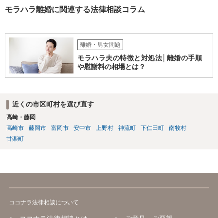
し、婚姻費用は年収が高い方が低いほうに支払う義務ですから婚姻費
モラハラ離婚に関連する法律相談コラム
用をいただける可能性もあります。 不明点が多々あると思います。弁
護士でなくともよいので、警察などにも相談をしてみてください。
離婚・男女問題
モラハラ夫の特徴と対処法│離婚の手順
や慰謝料の相場とは？
近くの市区町村を選び直す
高崎・藤岡
高崎市
藤岡市
富岡市
安中市
上野村
神流町
下仁田町
南牧村
甘楽町
ココナラ法律相談について