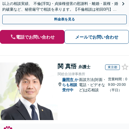
以上の相談実績、 不倫(浮気)・貞操権侵害の慰謝料・離婚・親権・婚
約破棄など、秘密厳守で相談を承ります。【不倫相談は初回0円】
【電話相談でご契約まで対応可/来所不要】
料金表を見る
電話でお問い合わせ
メールでお問い合わせ
関 真悟
弁護士
東京都
関総合法律事務所
営業時間：0
藤岡市
か
面談方法(対面・
らも相談
電話・ビデオな
9:00~20:00
受付中
ど)は応相談
（平日）