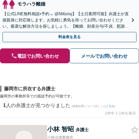
モラハラ離婚
【公式LINE無料相談•予約→ @566ziisj】【土日夜間可能】弁護士が直
接親身に対応致します。お気軽に勇気を持ってお問い合わせくださ
い。最適な解決方法を探しましょう。【離婚、財産分与/不貞、慰謝
料/復縁/愛人契約】
料金表を見る
電話でお問い合わせ
メールでお問い合わせ
藤岡市に所在する弁護士
藤岡市の事務所等での面談予約が可能です。
1
人の弁護士が見つかりました
(検索結果について詳しくは
こちら
)
1件中 1-1件を表示
小林 智昭
弁護士
小林法律事務所