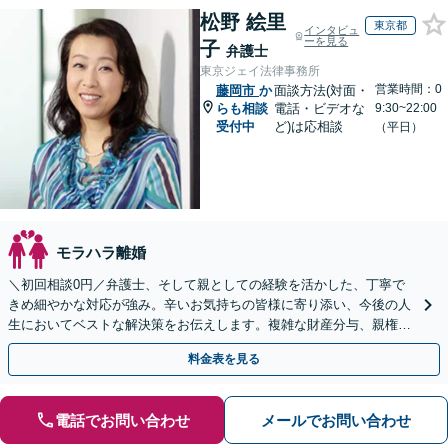
松野 絵里
東京都
インタビュ
ーを見る
子
弁護士
東京ジェイ法律事務所
営業時間：0
藤岡市
か
面談方法(対面・
らも相談
電話・ビデオな
9:30~22:00
受付中
ど)は応相談
（平日）
モラハラ離婚
＼初回相談0円／弁護士、そして親としての経験を活かした、丁寧で
きめ細やかな対応が強み。辛いお気持ちの皆様に寄り添い、今後の人
生においてベストな解決策をお伝えします。複雑な財産分与、親権問
題、養育費の交渉、国際離婚などが得意です【日英対応◎】
料金表を見る
電話でお問い合わせ
メールでお問い合わせ