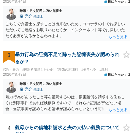
2026年8月4日
役にたった
2
離婚・男女問題に強い弁護士
泉 亮介
弁護士
こちらで弁護士を探すことは出来ないため，ココナラの中でお探しい
ただいてご連絡をお取りいただくか，インターネット等でお探しいた
だく必要があるかと思われます。
3
暴力行為の証拠不足で酔った記憶喪失が認められ
るか？
#DV・暴力
#慰謝料請求したい側
#離婚の慰謝料
#モラハラ
#裁判
2026年8月3日
役にたった
2
離婚・男女問題に強い弁護士
泉 亮介
弁護士
暴力行為があったこと等を証明するのは，損害賠償を請求する側もし
くは刑事事件であれば検察側ですので，それらの証拠が殆どない場
合，当該事実が認められる請求が認められないという可能性はあるで
しょう。
4
義母からの借地料請求と夫の支払い義務について