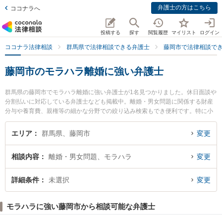
弁護士の方はこちら
ココナラへ
投稿する
探す
閲覧履歴
マイリスト
ログイン
ココナラ法律相談
群馬県で法律相談できる弁護士
藤岡市で法律相談で
藤岡市のモラハラ離婚に強い弁護士
群馬県の藤岡市でモラハラ離婚に強い弁護士が1名見つかりました。休日面談や
分割払いに対応している弁護士なども掲載中。離婚・男女問題に関係する財産
分与や養育費、親権等の細かな分野での絞り込み検索もでき便利です。特に小
林法律事務所の小林 智昭弁護士のプロフィール情報や弁護士費用、強みなどが
注目されています。『藤岡市で土日や夜間に発生したモラハラ離婚のトラブル
エリア
群馬県、藤岡市
変更
を今すぐに弁護士に相談したい』『モラハラ離婚のトラブル解決の実績豊富な
近くの弁護士を検索したい』『初回相談無料でモラハラ離婚を法律相談できる
相談内容
離婚・男女問題、モラハラ
変更
藤岡市内の弁護士に相談予約したい』などでお困りの相談者さんにおすすめで
す。
詳細条件
未選択
変更
モラハラに強い藤岡市から相談可能な弁護士