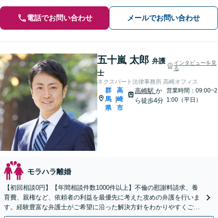
電話でお問い合わせ
メールでお問い合わせ
五十嵐 太郎
弁護
インタビューを見
る
士
ネクスパート法律事務所 高崎オフィス
群
高
高崎駅
か
営業時間：09:00~2
馬
崎
|
1:00（平日）
ら徒歩4分
県
市
モラハラ離婚
【初回相談0円】【年間相談件数1000件以上】不倫の慰謝料請求、養
育費、親権など、依頼者の利益を最優先に考えた攻めの弁護を行いま
す。経験豊富な弁護士がご希望に沿った解決方針をわかりやすくご提
案します。お気軽にお問合せ下さい。