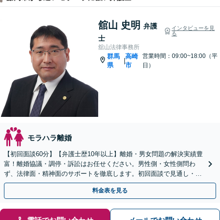
舘山 史明
弁護
インタビューを見
る
士
舘山法律事務所
群馬
高崎
営業時間：09:00~18:00（平
|
県
市
日）
モラハラ離婚
【初回面談60分】【弁護士歴10年以上】離婚・男女問題の解決実績豊
富！離婚協議・調停・訴訟はお任せください。男性側・女性側問わ
ず、法律面・精神面のサポートを徹底します。初回面談で見通し・費
用を明確化【高崎駅徒歩15分】
料金表を見る