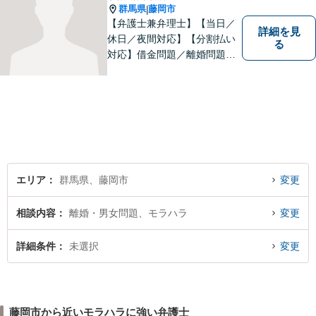
群馬県
藤岡市
|
【弁護士兼弁理士】【当日／
詳細を見
休日／夜間対応】【分割払い
る
対応】借金問題／離婚問題／
相続問題／企業法務など弁護
士業務も、特許／商標登録／
意匠登録など弁理士業務も、
幅広く対応。地域に根ざした
法律事務所／特許事務所を目
指しています。お気軽にご相
談ください。
エリア
群馬県、藤岡市
変更
相談内容
離婚・男女問題、モラハラ
変更
詳細条件
未選択
変更
藤岡市から近いモラハラに強い弁護士