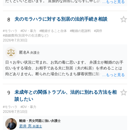
だくといいと思います。 直接的な回答にならずに申し訳ございません
が、ご参考にしていただけますと幸いです。
8
夫のモラハラに対する別居の法的手続き相談
#モラハラ
#DV・暴力
#離婚すること自体
#離婚の慰謝料
#調停
#婚姻費用(別居中の生活費など)
2026年7月30日
匿名A
弁護士
日々お辛い状況に苛まれ、お気の毒に思います。 弁護士が離婚のお手
伝いをする場合、お相手である夫に別居（夫の転居）を求めることは
殆どありません。断られた場合にたちまち膠着状態に陥ってしまうの
と、同居中の依頼者ご本人をますます窮地に陥らせてしまう可能性が
高いためです。 実務的には、ご相談者さまが転居する形で離婚協議等
を進める選択を採らざるを得ないことが圧倒的多数です。
9
未成年との関係トラブル、法的に別れる方法を相
談したい
#モラハラ
#DV・暴力
2026年7月10日
離婚・男女問題に強い弁護士
若井 亮
弁護士