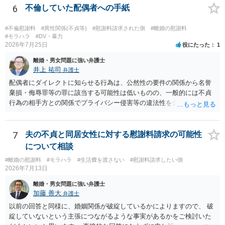
護士と打ち合わせの末どのように対応するかを決められると良いでし
6
不倫していた配偶者への手紙
除は，金融機関（担保権者）の方が応じることがないと思います。ロ
ょう。
ーンの支払いもしなければ，抵当権が実行されて土地が売却されて
（おそらく，建物も共同担保に入っていると思うので，競売自体はさ
#不倫慰謝料
#異性関係(不貞等)
#慰謝料請求された側
#離婚の慰謝料
#モラハラ
#DV・暴力
ほど問題ありません。）売却代金が建物のローンに充当され，残額は
2026年7月25日
役にたった
1
名義人である夫に請求されることになります。相談者は，債務に関係
なく，連帯保証人でもありませんので，負担する理由がありません。
離婚・男女問題に強い弁護士
離婚については，相手方が離婚したいようですから，離婚自体はこち
井上 祐司
弁護士
らの意思次第だと思います。慰謝料を請求する際に，この不動産の経
配偶者にダイレクトに知らせる行為は、公然性の要件の関係から名誉
過も含めて，どのように相談者が精神的苦痛を受けたかの際に述べて
棄損・侮辱罪等の罪に該当する可能性は低いものの、一般的には不貞
いく事情になると思います。 法律問題より，夫婦間の問題（離婚の問
行為の相手方との関係でプライバシー侵害等の違法性を含む行為で
題）の方がウェイトが大きいような問題のような印象を受けました。
す。 そのため、そのことを知った相手方の夫婦関係への影響が大きい
だからこそ，夫に対する話ではなく，全て相談者に向いているように
ため、弁護士としては推奨しないことが一般的かと思います。
思うのです。
7
夫の不貞と同居女性に対する慰謝料請求の可能性
について相談
#離婚の慰謝料
#モラハラ
#生活費を渡さない
#慰謝料請求したい側
2026年7月13日
離婚・男女問題に強い弁護士
加藤 善大
弁護士
以前の回答と同様に、婚姻関係が破綻しているかによりますので、 破
綻していないという主張につながるような事実があるかをご検討いた