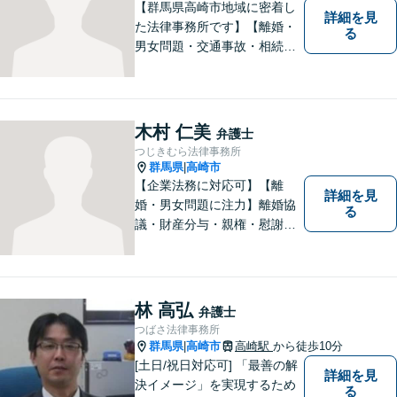
せください。
【群馬県高崎市地域に密着し
詳細を見
た法律事務所です】【離婚・
る
男女問題・交通事故・相続問
題・借金・債務整理など】
【駐車場２台無料】深刻な悩
みを抱えていらっしゃる皆様
に、何とか笑顔を取り戻して
木村 仁美
弁護士
いただきたいというのをモッ
つじきむら法律事務所
トーにしております。
群馬県
高崎市
|
【企業法務に対応可】【離
詳細を見
婚・男女問題に注力】離婚協
る
議・財産分与・親権・慰謝料
請求ならお任せください。女
性ならではの視点から皆様の
お気持ちに寄り添い、納得の
いく解決を目指します。まず
林 高弘
弁護士
はお気軽にご相談を！【駐車
つばさ法律事務所
場完備】
群馬県
高崎市
高崎駅
から徒歩10分
|
[土日/祝日対応可] 「最善の解
詳細を見
決イメージ」を実現するため
る