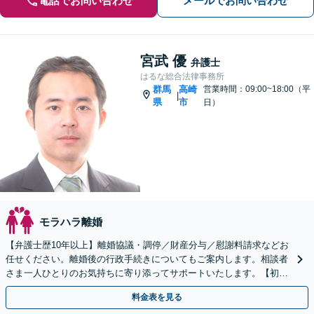
電話でお問い合わせ
メールでお問い合わせ
宮武 優
弁護士
はるな総合法律事務所
群馬
高崎
営業時間：09:00~18:00（平
|
県
市
日）
モラハラ離婚
【弁護士歴10年以上】離婚協議・調停／財産分与／慰謝料請求などお
任せください。離婚後の行政手続きについてもご案内します。相談者
さま一人ひとりのお気持ちに寄り添ってサポートいたします。【初回
相談無料】【電話相談可】
料金表を見る