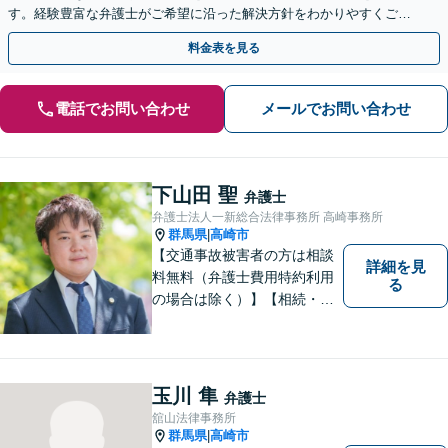
す。経験豊富な弁護士がご希望に沿った解決方針をわかりやすくご提
案します。お気軽にお問合せ下さい。
料金表を見る
電話でお問い合わせ
メールでお問い合わせ
下山田 聖
弁護士
弁護士法人一新総合法律事務所 高崎事務所
群馬県
高崎市
|
【交通事故被害者の方は相談
詳細を見
料無料（弁護士費用特約利用
る
の場合は除く）】【相続・債
務整理・不貞慰謝料請求・労
災は相談料初回無料】＼20名
以上の弁護士が所属／チーム
で連携し、問題解決に向けて
玉川 隼
弁護士
取り組みます。おひとりで悩
舘山法律事務所
まずに、お気軽にお問い合わ
群馬県
高崎市
|