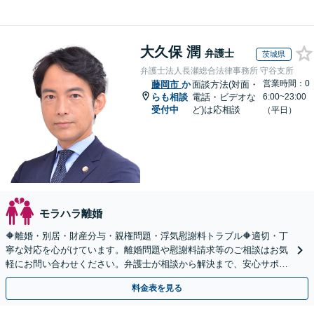
大久保 潤
弁護士
茨城県
弁護士法人長瀬総合法律事務所 守谷支所
営業時間：0
藤岡市
か
面談方法(対面・
らも相談
電話・ビデオな
6:00~23:00
受付中
ど)は応相談
（平日）
モラハラ離婚
🔶離婚・別居・財産分与・親権問題・浮気慰謝料トラブル🔶適切・丁
寧な対応を心がけています。離婚問題や慰謝料請求等のご相談はお気
軽にお問い合わせください。弁護士が相談から解決まで、安心サポー
トいたします。◤完全予約制・初回法律相談無料◢
料金表を見る