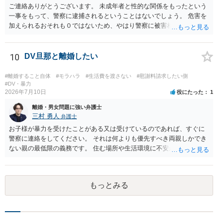
ご連絡ありがとうございます。 未成年者と性的な関係をもったという
一事をもって、警察に逮捕されるということはないでしょう。 危害を
加えられるおそれも０ではないため、やはり警察に被害相談するべき
かと思います。
10
DV旦那と離婚したい
#離婚すること自体
#モラハラ
#生活費を渡さない
#慰謝料請求したい側
#DV・暴力
2026年7月10日
役にたった
1
離婚・男女問題に強い弁護士
三村 勇人
弁護士
お子様が暴力を受けたことがある又は受けているのであれば、すぐに
警察に連絡をしてください。 それは何よりも優先すべき両親しかでき
ない親の最低限の義務です。 住む場所や生活環境に不安があるようで
あれば、 警察、市区町村からシェルターを案内していただけますし、
場所を特定されないような措置も行っていただけます。 また、日本で
は離婚が認められにくいですが、暴力がある場合には、すぐに認めら
もっとみる
れます。 暴力を受けた際に、警察を呼んでください。その証拠だけで
十分です。それ以外は必要ありません。 なお、現在暴力を受けていな
いのであれば、暴力を待つ必要はありません。 夜逃げが可能なのであ
れば、すぐにしてください。 別居期間が２年を超えれば離婚できます