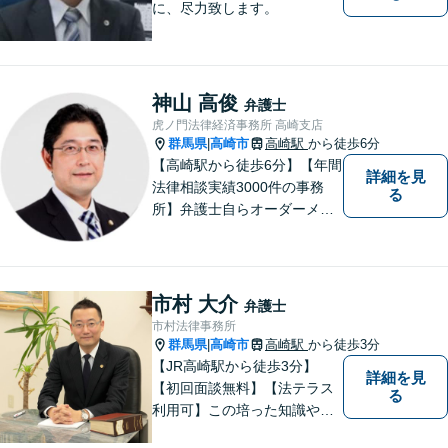
に、尽力致します。
神山 高俊
弁護士
虎ノ門法律経済事務所 高崎支店
群馬県
高崎市
高崎駅
から徒歩6分
|
【高崎駅から徒歩6分】【年間
詳細を見
法律相談実績3000件の事務
る
所】弁護士自らオーダーメイ
ドで対応！相続問題、交通事
故、企業法務など幅広い分野
での解決実績多数。お困りご
とまずはご相談ください！
市村 大介
弁護士
【土日祝日・夜間も対応可
市村法律事務所
能】
群馬県
高崎市
高崎駅
から徒歩3分
|
【JR高崎駅から徒歩3分】
詳細を見
【初回面談無料】【法テラス
る
利用可】この培った知識や経
験と、迅速かつ誠実な対応を