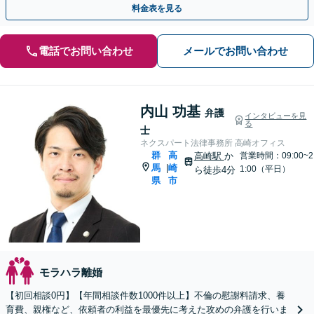
料金表を見る
電話でお問い合わせ
メールでお問い合わせ
内山 功基
弁護
インタビューを見
る
士
ネクスパート法律事務所 高崎オフィス
群
高
高崎駅
か
営業時間：09:00~2
馬
崎
|
1:00（平日）
ら徒歩4分
県
市
モラハラ離婚
【初回相談0円】【年間相談件数1000件以上】不倫の慰謝料請求、養
育費、親権など、依頼者の利益を最優先に考えた攻めの弁護を行いま