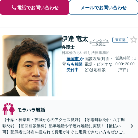
電話でお問い合わせ
メールでお問い合わせ
伊達 竜太
東京都
インタビュ
ーを見る
弁護士
日本橋みらい通り法律事務所
営業時間：1
藤岡市
か
面談方法(対面・
らも相談
電話・ビデオな
0:00~20:00
受付中
ど)は応相談
（平日）
モラハラ離婚
【千葉・神奈川・茨城からのアクセス良好】【茅場町駅3分・八丁堀
駅5分】【初回相談無料】熟年離婚や子連れ離婚に実績！【後払い
可】配偶者に財布を握られて費用がすぐに用意できない方もぜひご相