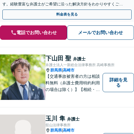
す。経験豊富な弁護士がご希望に沿った解決方針をわかりやすくご提
案します。お気軽にお問合せ下さい。
料金表を見る
電話でお問い合わせ
メールでお問い合わせ
下山田 聖
弁護士
弁護士法人一新総合法律事務所 高崎事務所
群馬県
高崎市
|
【交通事故被害者の方は相談
詳細を見
料無料（弁護士費用特約利用
る
の場合は除く）】【相続・債
務整理・不貞慰謝料請求・労
災は相談料初回無料】＼20名
以上の弁護士が所属／チーム
で連携し、問題解決に向けて
玉川 隼
弁護士
取り組みます。おひとりで悩
舘山法律事務所
まずに、お気軽にお問い合わ
群馬県
高崎市
|