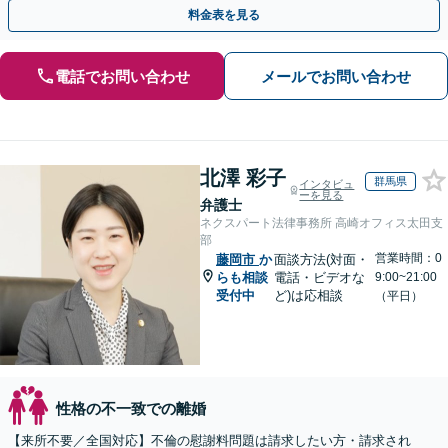
抱え込まずお話しください。
料金表を見る
電話でお問い合わせ
メールでお問い合わせ
北澤 彩子
群馬県
インタビュ
ーを見る
弁護士
ネクスパート法律事務所 高崎オフィス太田支
部
営業時間：0
藤岡市
か
面談方法(対面・
らも相談
電話・ビデオな
9:00~21:00
受付中
ど)は応相談
（平日）
性格の不一致での離婚
【来所不要／全国対応】不倫の慰謝料問題は請求したい方・請求され