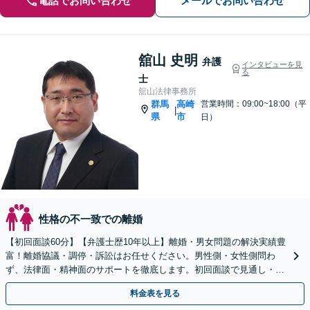
電話でお問い合わせ
メールでお問い合わせ
舘山 史明
弁護
インタビューを見
る
士
舘山法律事務所
群馬
高崎
営業時間：09:00~18:00（平
|
県
市
日）
性格の不一致での離婚
【初回面談60分】【弁護士歴10年以上】離婚・男女問題の解決実績豊
富！離婚協議・調停・訴訟はお任せください。男性側・女性側問わ
ず、法律面・精神面のサポートを徹底します。初回面談で見通し・費
用を明確化【高崎駅徒歩15分】
料金表を見る