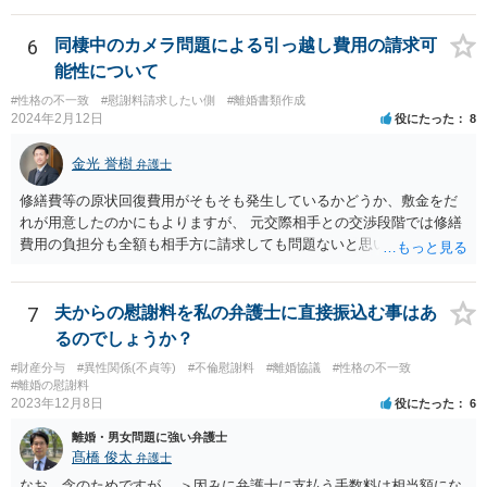
収入にもよりますが、弁護士費用を拠出することが困難でも法テラス
の利用等もございますので全体的な方針の相談をされることをおすす
6
同棲中のカメラ問題による引っ越し費用の請求可
めします。
能性について
#性格の不一致
#慰謝料請求したい側
#離婚書類作成
2024年2月12日
役にたった
8
金光 誉樹
弁護士
修繕費等の原状回復費用がそもそも発生しているかどうか、敷金をだ
れが用意したのかにもよりますが、 元交際相手との交渉段階では修繕
費用の負担分も全額も相手方に請求しても問題ないと思います。 少な
くとも相手も半年住んでいたわけですし、契約の名義上からも修繕費
用は相手方がその危険を引き受けたと捉えることもできます。修繕費
用が争われる場合も、最低でも折半で対応するのが公平と考えます。
7
夫からの慰謝料を私の弁護士に直接振込む事はあ
るのでしょうか？
#財産分与
#異性関係(不貞等)
#不倫慰謝料
#離婚協議
#性格の不一致
#離婚の慰謝料
2023年12月8日
役にたった
6
離婚・男女問題に強い弁護士
髙橋 俊太
弁護士
なお、念のためですが、 ＞因みに弁護士に支払う手数料は相当額にな