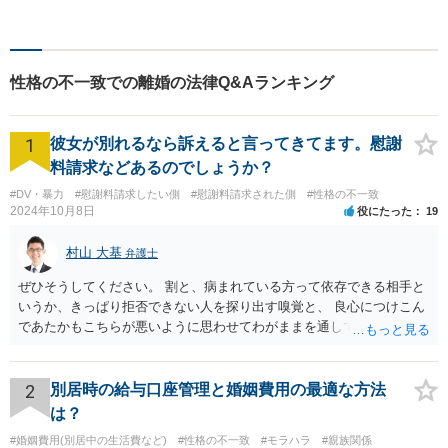
礎として、地域社会に貢献し
て参りたいと考えておりま
す。お気軽にご相談くださ
い。
性格の不一致での離婚の法律Q&Aランキング
1
彼女が別れるなら訴えると言ってきてます。慰謝
料請求などあるのでしょうか？
#DV・暴力
#慰謝料請求したい側
#慰謝料請求された側
#性格の不一致
2024年10月8日
役にたった
19
村山 大基
弁護士
ぜひそうしてください。 割と、病まれている方って依存できる相手と
いうか、きっぱり拒否できない人を探り出す嗅覚と、 良心につけこん
であたかもこちらが悪いように思わせてわがままを通してくる力がす
ごいので、 第三者にも関与してもらい、二人だけで解決しようとしな
いのがおすすめです。 二人だけの密室で好き勝手していても、割と弁
護士とか警察が関与すると しゅんとする人が多いです。
2
別居時の給与口座管理と婚姻費用の最適な方法
は？
#婚姻費用(別居中の生活費など)
#性格の不一致
#モラハラ
#親族関係