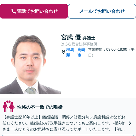
電話でお問い合わせ
メールでお問い合わせ
宮武 優
弁護士
はるな総合法律事務所
群馬
高崎
営業時間：09:00~18:00（平
|
県
市
日）
性格の不一致での離婚
【弁護士歴10年以上】離婚協議・調停／財産分与／慰謝料請求などお
任せください。離婚後の行政手続きについてもご案内します。相談者
さま一人ひとりのお気持ちに寄り添ってサポートいたします。【初回
相談無料】【電話相談可】