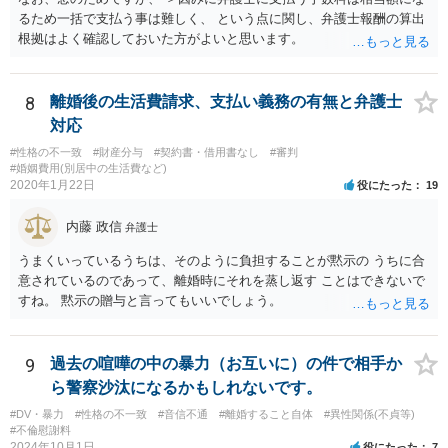
るため一括で支払う事は難しく、 という点に関し、弁護士報酬の算出
根拠はよく確認しておいた方がよいと思います。
8
離婚後の生活費請求、支払い義務の有無と弁護士
対応
#性格の不一致
#財産分与
#契約書・借用書なし
#審判
#婚姻費用(別居中の生活費など)
2020年1月22日
役にたった
19
内藤 政信
弁護士
うまくいっているうちは、そのように負担することが黙示の うちに合
意されているのであって、離婚時にそれを蒸し返す ことはできないで
すね。 黙示の贈与と言ってもいいでしょう。
9
過去の喧嘩の中の暴力（お互いに）の件で相手か
ら警察沙汰になるかもしれないです。
#DV・暴力
#性格の不一致
#音信不通
#離婚すること自体
#異性関係(不貞等)
#不倫慰謝料
2024年10月1日
役にたった
7