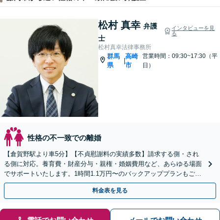
松村 真幸
弁護
インタビューを見
る
士
松村真幸法律事務所
群馬
高崎
営業時間：09:30~17:30（平
|
県
市
日）
性格の不一致での離婚
【倉賀野駅より車5分】【不貞慰謝料の実績多数】請求する側・され
る側に対応。養育費・財産分与・親権・婚姻費用など、あらゆる場面
でサポートいたします。1時間1.1万円〜のバックアッププランもご用
意【ビデオ面談や事前予約で時間外面談可】
料金表を見る