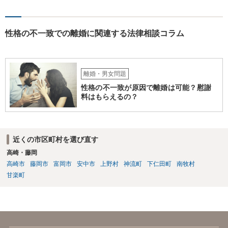
や取消しとなるような事情はないと思われます。 ③ 公正証書を作成
するには、公正証書を作成すること自体の双方の合意と相互の協力
（作成のためには双方日程を調整して公証役場に同時に赴く必要があ
ります）と、合意内容について双方の了承が必要です。 現状では相
性格の不一致での離婚に関連する法律相談コラム
手方と合意を経るのは、難しいのではないでしょうか。 作成済みの
協議書に記載された養育費の金額が法的にみて低すぎる場合は、養育
費増額を求める調停を提起するのがお勧めです。 調停で話し合いが
まとまらなければ、審判といって、それぞれの収入をもとに裁判所が
離婚・男女問題
適切な金額を判断しますので、一応の決着はつきます。 調停や審判
性格の不一致が原因で離婚は可能？慰謝
で決定された養育費を支払わない場合は、強制執行（例えば給与の差
料はもらえるの？
押えが考えられます。）することが可能です。 作成済みの協議書
が、公正証書ではないのであれば、現状では約束違反に対して強制執
行することができないという状況です。 ④ まず、現状からすれば公
正証書の作成の依頼ではなく、依頼を受けるとすれば養育費増額の調
近くの市区町村を選び直す
停だと思います。 弁護士費用は自由化されており、弁護士ごとに
高崎・藤岡
異なりますが、依頼時に２０～３０万円程度、増額が実現できた場合
には増額できた金額の●％という形で報酬を設定している場合が多いと
高崎市
藤岡市
富岡市
安中市
上野村
神流町
下仁田町
南牧村
思います。 調停や審判によって、養育費が現状と比べて増減額し
甘楽町
得るのは③で説明したとおりです。 ⑤ 養育費の増額を求めることが
できる可能性があるのは③で説明したとおりです。 違反の内容次
第ではありますが、迷惑行為の停止を求めたり、賠償を求める訴訟と
いうものも、一応考えられないではありません。 ただし、訴訟を
起こすにも相応の費用と時間がかかります。 たとえば養育費の増