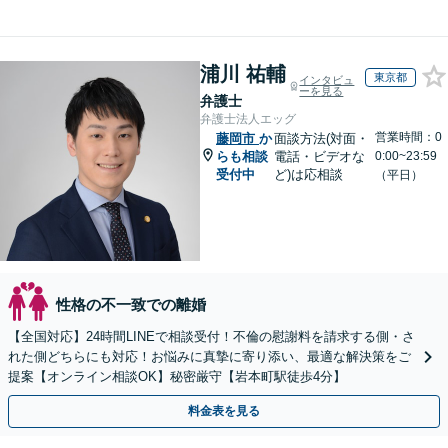
浦川 祐輔
東京都
インタビュ
ーを見る
弁護士
弁護士法人エッグ
営業時間：0
藤岡市
か
面談方法(対面・
らも相談
電話・ビデオな
0:00~23:59
受付中
ど)は応相談
（平日）
性格の不一致での離婚
【全国対応】24時間LINEで相談受付！不倫の慰謝料を請求する側・さ
れた側どちらにも対応！お悩みに真摯に寄り添い、最適な解決策をご
提案【オンライン相談OK】秘密厳守【岩本町駅徒歩4分】
料金表を見る