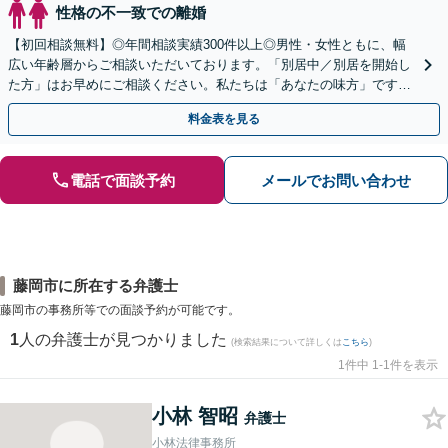
性格の不一致での離婚
【初回相談無料】◎年間相談実績300件以上◎男性・女性ともに、幅
広い年齢層からご相談いただいております。「別居中／別居を開始し
た方」はお早めにご相談ください。私たちは「あなたの味方」です。
経験豊富な私たちが最後まで丁寧にサポートします。
料金表を見る
電話で面談予約
メールでお問い合わせ
藤岡市に所在する弁護士
藤岡市の事務所等での面談予約が可能です。
1
人の弁護士が見つかりました
(検索結果について詳しくは
こちら
)
1件中 1-1件を表示
小林 智昭
弁護士
小林法律事務所