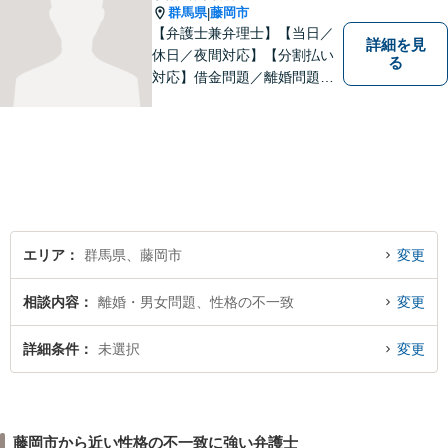
群馬県
藤岡市
|
【弁護士兼弁理士】【当日／
詳細を見
休日／夜間対応】【分割払い
る
対応】借金問題／離婚問題／
相続問題／企業法務など弁護
士業務も、特許／商標登録／
意匠登録など弁理士業務も、
幅広く対応。地域に根ざした
法律事務所／特許事務所を目
指しています。お気軽にご相
談ください。
エリア
群馬県、藤岡市
変更
相談内容
離婚・男女問題、性格の不一致
変更
詳細条件
未選択
変更
藤岡市から近い性格の不一致に強い弁護士