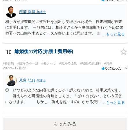
西浦 嘉博
弁護士
相手方が捜査機関に被害届を提出し受理された場合、捜査機関が捜査
に着手します。 一般的には、相談者さんから事情聴取を行うために警
察署への出頭を求めるケースが多いように思います。 加えて、相手方
から診断書の提出を求めたり、相手方から事情を聴取したり、怪我の
具合などを実況見分調書で保存したりなど証拠を収集し、立件する方
針を決めた場合は検察庁に事件を送致する流れとなることが見込まれ
10
離婚後の対応(弁護士費用等)
ます。
#養育費
#性格の不一致
#モラハラ
#悪意の遺棄
#離婚の慰謝料
#調停
2022年12月22日
役にたった
5
尾畠 弘典
弁護士
① いつどのような内容で訴えるか・訴えないかは、相手次第です。
訴えられる可能性の有無としては、「ゼロではない」という回答
になります。 しかし、訴えを起こすのにかかる費用や手間を考え
れば、その可能性は、高くはないと思います。 ② 脅迫や錯誤、意思
能力がない状況で作成した場合などは、無効になったり取り消された
りする可能性があります。しかし、法的には無効や取消しを主張する
もっとみる
ハードルはとても高いです。お聞きする限り、今回のケースでは無効