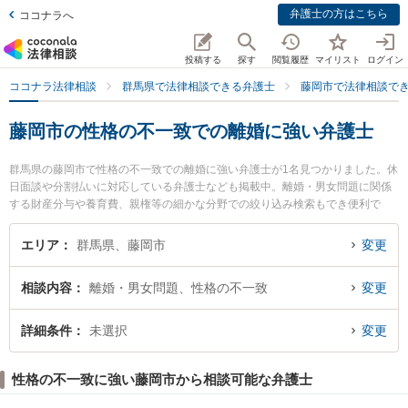
弁護士の方はこちら
ココナラへ
投稿する
探す
閲覧履歴
マイリスト
ログイン
ココナラ法律相談
群馬県で法律相談できる弁護士
藤岡市で法律相談で
藤岡市の性格の不一致での離婚に強い弁護士
群馬県の藤岡市で性格の不一致での離婚に強い弁護士が1名見つかりました。休
日面談や分割払いに対応している弁護士なども掲載中。離婚・男女問題に関係
する財産分与や養育費、親権等の細かな分野での絞り込み検索もでき便利で
す。特に小林法律事務所の小林 智昭弁護士のプロフィール情報や弁護士費用、
強みなどが注目されています。『藤岡市で土日や夜間に発生した性格の不一致
エリア
群馬県、藤岡市
変更
での離婚のトラブルを今すぐに弁護士に相談したい』『性格の不一致での離婚
のトラブル解決の実績豊富な近くの弁護士を検索したい』『初回相談無料で性
相談内容
離婚・男女問題、性格の不一致
変更
格の不一致での離婚を法律相談できる藤岡市内の弁護士に相談予約したい』な
どでお困りの相談者さんにおすすめです。
詳細条件
未選択
変更
性格の不一致に強い藤岡市から相談可能な弁護士