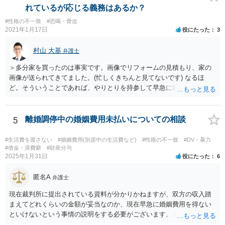
はないはずです。（というより、返礼義務履行のような意味合いだと
れているが応じる義務はあるか？
したら、出産祝いを受け取る側も気持ちの問題として嫌なのではない
#性格の不一致
#恐喝・脅迫
でしょうか。） いずれにしましても、貴方に返還義務はないので応じ
2021年1月17日
役にたった
3
る必要はありません。あまりにしつこいようであれば、弁護士から内
容証明などで通知すれば止まるのではないかと思います。
村山 大基
弁護士
＞多分家を買ったのは事実です。画像でリフォームの見積もり、家の
画像が送られてきてました。(忙しくきちんと見てないです) なるほ
ど。そういうことであれば、やりとりを持参して早急に面談相談に行
きましょう。 当面、電話には出なくていいと思います。
5
離婚調停中の婚姻費用未払いについての相談
#生活費を渡さない
#婚姻費用(別居中の生活費など)
#性格の不一致
#DV・暴力
#借金・浪費癖
#財産分与
2025年1月31日
役にたった
6
匿名A
弁護士
現在裁判所に提出されている資料が分かりかねますが、双方の収入踏
まえてどれくらいの金額が妥当なのか、現在早急に婚姻費用を得ない
といけないという事情の説明をする必要がございます。 出来なくはな
いのでしょうが、就けていただいた方がいいかとは思います。 現在の