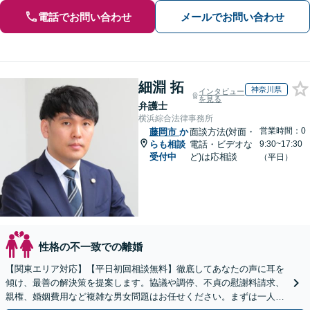
電話でお問い合わせ
メールでお問い合わせ
細淵 拓
神奈川県
インタビュー
を見る
弁護士
横浜綜合法律事務所
営業時間：0
藤岡市
か
面談方法(対面・
らも相談
電話・ビデオな
9:30~17:30
受付中
ど)は応相談
（平日）
性格の不一致での離婚
【関東エリア対応】【平日初回相談無料】徹底してあなたの声に耳を
傾け、最善の解決策を提案します。協議や調停、不貞の慰謝料請求、
親権、婚姻費用など複雑な男女問題はお任せください。まずは一人で