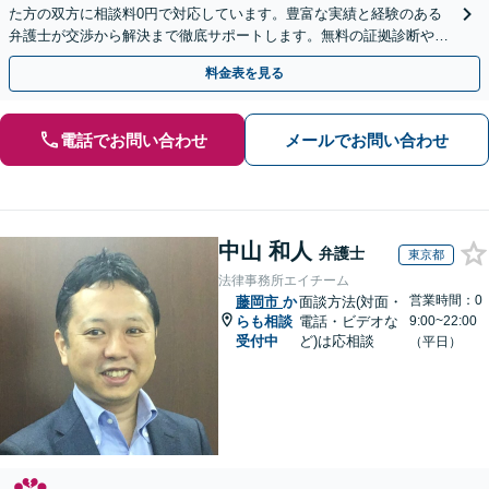
た方の双方に相談料0円で対応しています。豊富な実績と経験のある
弁護士が交渉から解決まで徹底サポートします。無料の証拠診断や着
手金の返還保証もありますので安心してご相談ください。
料金表を見る
電話でお問い合わせ
メールでお問い合わせ
中山 和人
弁護士
東京都
法律事務所エイチーム
営業時間：0
藤岡市
か
面談方法(対面・
らも相談
電話・ビデオな
9:00~22:00
受付中
ど)は応相談
（平日）