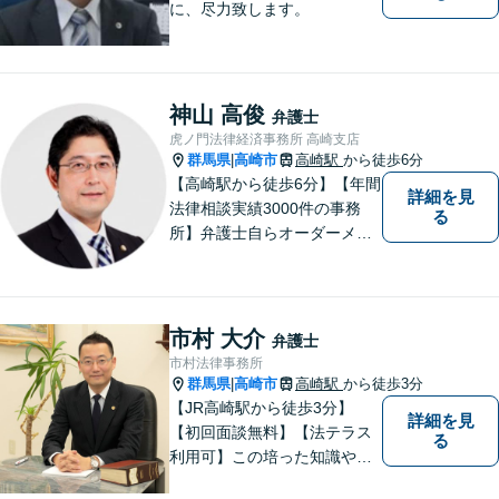
に、尽力致します。
神山 高俊
弁護士
虎ノ門法律経済事務所 高崎支店
群馬県
高崎市
高崎駅
から徒歩6分
|
【高崎駅から徒歩6分】【年間
詳細を見
法律相談実績3000件の事務
る
所】弁護士自らオーダーメイ
ドで対応！相続問題、交通事
故、企業法務など幅広い分野
での解決実績多数。お困りご
とまずはご相談ください！
市村 大介
弁護士
【土日祝日・夜間も対応可
市村法律事務所
能】
群馬県
高崎市
高崎駅
から徒歩3分
|
【JR高崎駅から徒歩3分】
詳細を見
【初回面談無料】【法テラス
る
利用可】この培った知識や経
験と、迅速かつ誠実な対応を