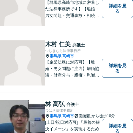
せください。
【群馬県高崎市地域に密着し
詳細を見
た法律事務所です】【離婚・
る
男女問題・交通事故・相続問
題・借金・債務整理など】
【駐車場２台無料】深刻な悩
みを抱えていらっしゃる皆様
に、何とか笑顔を取り戻して
木村 仁美
弁護士
いただきたいというのをモッ
つじきむら法律事務所
トーにしております。
群馬県
高崎市
|
【企業法務に対応可】【離
詳細を見
婚・男女問題に注力】離婚協
る
議・財産分与・親権・慰謝料
請求ならお任せください。女
性ならではの視点から皆様の
お気持ちに寄り添い、納得の
いく解決を目指します。まず
林 高弘
弁護士
はお気軽にご相談を！【駐車
つばさ法律事務所
場完備】
群馬県
高崎市
高崎駅
から徒歩10分
|
[土日/祝日対応可] 「最善の解
詳細を見
決イメージ」を実現するため
る