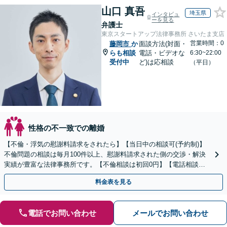
山口 真吾
埼玉県
インタビュ
ーを見る
弁護士
東京スタートアップ法律事務所 さいたま支店
営業時間：0
藤岡市
か
面談方法(対面・
らも相談
電話・ビデオな
6:30~22:00
受付中
ど)は応相談
（平日）
性格の不一致での離婚
【不倫・浮気の慰謝料請求をされたら】【当日中の相談可(予約制)】
不倫問題の相談は毎月100件以上、慰謝料請求された側の交渉・解決
実績が豊富な法律事務所です。【不倫相談は初回0円】【電話相談で
ご契約まで対応可/来所不要】
料金表を見る
電話でお問い合わせ
メールでお問い合わせ