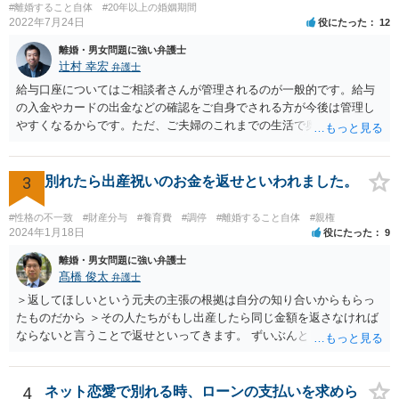
#離婚すること自体
#20年以上の婚姻期間
2022年7月24日
役にたった
12
離婚・男女問題に強い弁護士
辻村 幸宏
弁護士
給与口座についてはご相談者さんが管理されるのが一般的です。給与
の入金やカードの出金などの確認をご自身でされる方が今後は管理し
やすくなるからです。ただ、ご夫婦のこれまでの生活で奥様が管理さ
れており不当な出金をしないというのであれば、それはそのまま維持
しても構わないとは思います。 隠し財産といっても、収入は給与だけ
で隠しようがないでしょうし、今わかっていない財産がないのであれ
3
別れたら出産祝いのお金を返せといわれました。
ば別居後に新たな財産ができてもお互いに分与を主張できないことに
はなりますので杞憂ということになろうかと思います。 婚姻費用を渡
#性格の不一致
#財産分与
#養育費
#調停
#離婚すること自体
#親権
さないというおそれを奥様が抱くのはやむない面もあるとは思います
2024年1月18日
役にたった
9
が、ここは信じていただくしかないですし、婚姻費用の金額の合意が
離婚・男女問題に強い弁護士
できるかどうかの方が重要だと思います（合意できなれば納得した金
髙橋 俊太
弁護士
額をもらえないという意味では、奥様の不満は残るからです）。 特別
＞返してほしいという元夫の主張の根拠は自分の知り合いからもらっ
経費という問題はあるのですが、一般には、収入から婚姻費用は定め
たものだから ＞その人たちがもし出産したら同じ金額を返さなければ
られ、全ての生活費が入っていると見ます。奥様の利益のために支払
ならないと言うことで返せといってきます。 ずいぶんとトリッキーな
っている費用については、婚姻費用から引くことも相当だと思いま
主張だと感じられます。【その人たちがもし出産したら同じ金額を返
す。
さなければならない】ということですが、元夫がご友人に出産祝いを
贈る場合、その意味合いは贈与・お祝いであって返礼（≒内祝い）で
4
ネット恋愛で別れる時、ローンの支払いを求めら