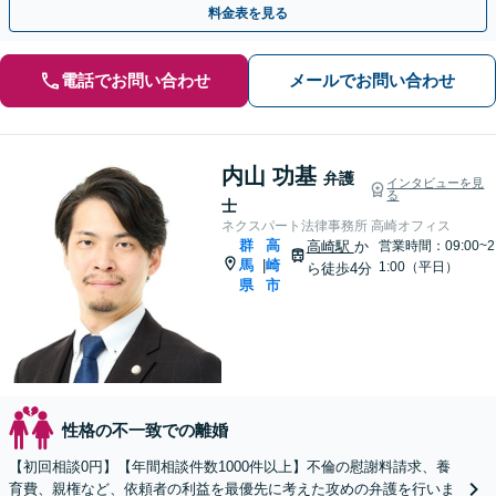
料金表を見る
電話でお問い合わせ
メールでお問い合わせ
内山 功基
弁護
インタビューを見
る
士
ネクスパート法律事務所 高崎オフィス
群
高
高崎駅
か
営業時間：09:00~2
馬
崎
|
1:00（平日）
ら徒歩4分
県
市
性格の不一致での離婚
【初回相談0円】【年間相談件数1000件以上】不倫の慰謝料請求、養
育費、親権など、依頼者の利益を最優先に考えた攻めの弁護を行いま