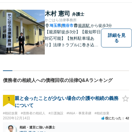
を行います。 「弁護士は敷居
が高い」と感じる方も、まず
木村 憲司
弁護士
はお気持ちをお聞かせくださ
かごはら法律事務所
い。
埼玉県
熊谷市
籠原駅
から徒歩3分
|
【籠原駅徒歩3分】【最短即日
詳細を見
対応可能】【無料駐車場あ
る
り】法律トラブルに巻き込ま
れた場合は、どのようなもの
であっても早めの相談が重要
です。早めの相談がより良い
解決の鍵です。お困りごとが
ございましたら、お気軽にご
債務者の相続人への債権回収の法律Q&Aランキング
相談ください。
1
親と会ったことが少ない場合の介護や相続の義務
について
#相続放棄
#債務者の相続人
#介護施設
#M&A・事業承継
#相続放棄
2020年12月14日
役にたった
42
相続・遺言に強い弁護士