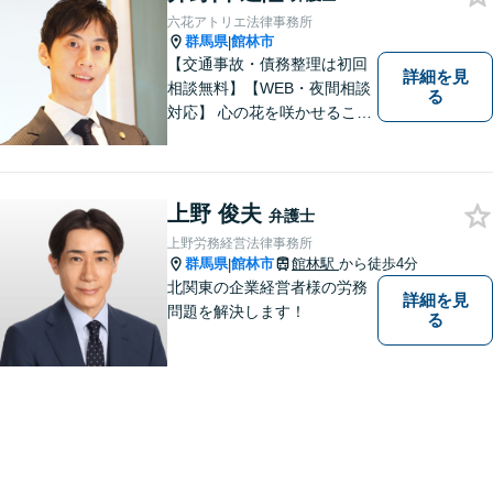
六花アトリエ法律事務所
群馬県
館林市
|
【交通事故・債務整理は初回
詳細を見
相談無料】【WEB・夜間相談
る
対応】 心の花を咲かせること
ができるように、全身全霊を
かけてサポートします。 一期
一会を大事にし、あなたとの
縁を心からお待ちしていま
上野 俊夫
弁護士
す。
上野労務経営法律事務所
群馬県
館林市
館林駅
から徒歩4分
|
北関東の企業経営者様の労務
詳細を見
問題を解決します！
る