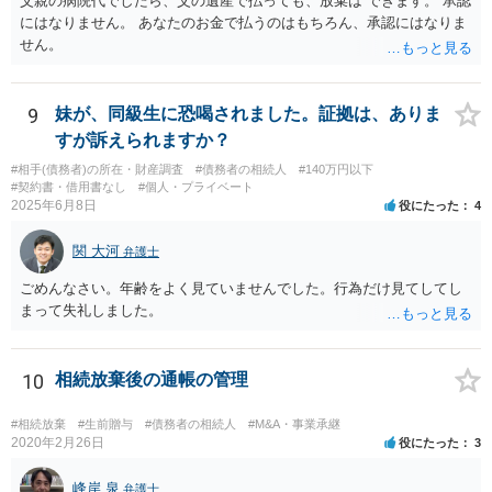
父親の病院代でしたら、父の遺産で払っても、放棄は できます。 承認
にはなりません。 あなたのお金で払うのはもちろん、承認にはなりま
せん。
9
妹が、同級生に恐喝されました。証拠は、ありま
すが訴えられますか？
#相手(債務者)の所在・財産調査
#債務者の相続人
#140万円以下
#契約書・借用書なし
#個人・プライベート
2025年6月8日
役にたった
4
関 大河
弁護士
ごめんなさい。年齢をよく見ていませんでした。行為だけ見てしてし
まって失礼しました。
10
相続放棄後の通帳の管理
#相続放棄
#生前贈与
#債務者の相続人
#M&A・事業承継
2020年2月26日
役にたった
3
峰岸 泉
弁護士