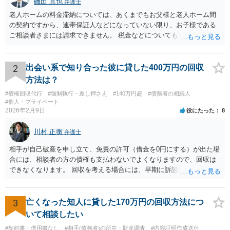
磯田 直也
弁護士
老人ホームの料金滞納については、あくまでもお父様と老人ホーム間
の契約ですから、連帯保証人などになっていない限り、お子様である
ご相談者さまには請求できません。 税金などについても滞納している
のはお父様ですから、お子様に請求が来ることはありません。 生活保
護受給の際に扶養できないかという連絡が役所から来ますが、できな
い旨回答すればそれまでです。 相続が開始した場合については先述の
2
出会い系で知り合った彼に貸した400万円の回収
通りです。 民法上の扶養義務はご相談者さまがお考えのほど強いもの
方法は？
ではありません。 あくまでも、余力の範囲で認められるものです。 親
#債権回収代行
#強制執行・差し押さえ
#140万円超
#債務者の相続人
の介護は子供がみるという民法の条文はありません。 また、親に対す
#個人・プライベート
る扶養義務は配偶者や子に対する扶養義務に比べて弱いものです。 生
2026年2月9日
役にたった
8
まれてすぐ両親が離婚し、その後会っていなかったという事情も、扶
養義務の順位を下げる一つの理由になります。
川村 正衡
弁護士
相手が自己破産を申し立て、免責の許可（借金を0円にする）が出た場
合には、相談者の方の債権も支払わないでよくなりますので、回収は
できなくなります。 回収を考える場合には、早期に訴訟提起などを進
めた方が良いと思います。
3
亡くなった知人に貸した170万円の回収方法につ
いて相談したい
#契約書・借用書なし
#相手(債務者)の所在・財産調査
#内容証明作成送付