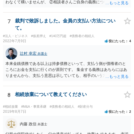
わなくて構いませんが、 ②相談者さんご自身の義務については、契約
書そのもの（サインした推定相続人はどんな義務を負うのか）を見て
いないので何とも言えません。 そもそも、何の義務も負わないなら、
印鑑証明まで用意して推定相続人にサインさせる意味もないような気
7
裁判で敗訴しました。金員の支払い方法につい
がします。 もし何らかの義務を相続放棄しても負う内容だと困ります
て。
ので、契約書の文面を持って、弁護士に相談に行かれることをお勧め
#法人・ビジネス
#仮差押え
#140万円超
#債務者の相続人
します。
2022年7月9日
役にたった
4
辻村 幸宏
弁護士
本来金銭債務である以上は持参債務といって、支払う側が債権者のと
ころにお金を支払に行くのが原則です。 集金する義務はあちらにはあ
りませんから、支払う意思は示していても、相手のいう方法で支払わ
なければ現に支払が履行されない以上、差押はされてしまうことにな
るかと思います。
8
相続放棄について教えてください
#相続放棄
#M&A・事業承継
#債務者の相続人
#財産分与
2019年8月7日
役にたった
2
内藤 政信
弁護士