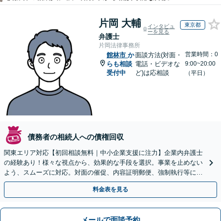
片岡 大輔
東京都
インタビュ
ーを見る
弁護士
片岡法律事務所
営業時間：0
館林市
か
面談方法(対面・
らも相談
電話・ビデオな
9:00~20:00
受付中
ど)は応相談
（平日）
債務者の相続人への債権回収
関東エリア対応【初回相談無料｜中小企業支援に注力】企業内弁護士
の経験あり！様々な視点から、効果的な手段を選択。事業を止めない
よう、スムーズに対応。対面の催促、内容証明郵便、強制執行等に精
通。お困りの方はすぐにご相談を【オンライン面談◎】
料金表を見る
メールで面談予約