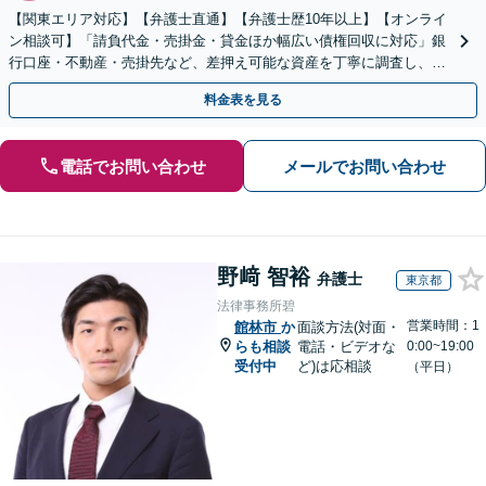
【関東エリア対応】【弁護士直通】【弁護士歴10年以上】【オンライ
ン相談可】「請負代金・売掛金・貸金ほか幅広い債権回収に対応」銀
行口座・不動産・売掛先など、差押え可能な資産を丁寧に調査し、効
果的な手続きを選択します【休日・夜間相談可】
料金表を見る
電話でお問い合わせ
メールでお問い合わせ
野﨑 智裕
弁護士
東京都
法律事務所碧
営業時間：1
館林市
か
面談方法(対面・
らも相談
電話・ビデオな
0:00~19:00
受付中
ど)は応相談
（平日）