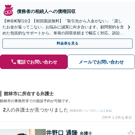
債務者の相続人への債権回収
【神谷町駅1分】【初回面談無料】「取引先から入金がない」「貸し
たお金が返ってこない」お悩みに誠実に向き合います。顧問契約を含
めた包括的なサポートから、単発の回収依頼まで幅広く対応。訴訟や
交渉で、権利を守るために尽力【夜間相談可】
料金表を見る
電話でお問い合わせ
メールでお問い合わせ
館林市に所在する弁護士
館林市の事務所等での面談予約が可能です。
2
人の弁護士が見つかりました
(検索結果について詳しくは
こちら
)
2件中 1-2件を表示
井野口 通隆
弁護士