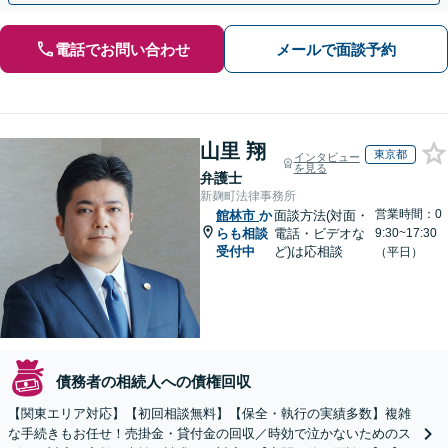
電話でお問い合わせ
メールで面談予約
山里 翔
東京都
インタビュー
を見る
弁護士
新麹町法律事務所
営業時間：0
館林市
か
面談方法(対面・
らも相談
電話・ビデオな
9:30~17:30
受付中
ど)は応相談
（平日）
債務者の相続人への債権回収
【関東エリア対応】【初回相談無料】【保全・執行の実績多数】複雑
な手続きもお任せ！売掛金・貸付金の回収／時効で泣かないためのス