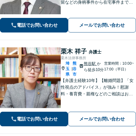
留などの身柄事件から在宅事件まで、
捜査段階から迅速に対応し、接見・示
談交渉・不起訴に向けた弁護活動を行
います。」
電話でお問い合わせ
メールでお問い合わせ
栗木 祥子
弁護士
栗木法律事務所
埼
熊
熊谷駅
か
営業時間：10:00~
玉
谷
|
17:00（平日）
ら徒歩10分
県
市
【弁護士経験10年】【離婚問題】「女
性視点のアドバイス」が強み！慰謝
料・養育費・親権などのご相談はお任
せください【相続・遺言】丁寧なヒア
リングと話しやすい雰囲気を大切にし
ます。その他、交通事故、借金・債務
電話でお問い合わせ
メールでお問い合わせ
整理にも対応。