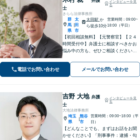
弁護
インタビューを見
る
士
きらら法律事務所
群
太
太田駅
か
営業時間：09:00~
馬
田
|
18:00（平日）
ら徒歩10分
県
市
【初回相談無料】【元警察官】【２４
時間受付中】弁護士に相談すべきかお
悩み中の方も、ぜひご相談ください
【刑事・離婚・相続・交通事故・企業
法務など】ご相談者さまに寄り添い、
電話でお問い合わせ
メールでお問い合わせ
きめ細やかな対応で、スピーディーに
最良の解決を目指します【土日・夜間
相談可能】。
吉野 大地
弁護
インタビューを見
る
士
大地法律事務所
埼玉
熊谷
営業時間：09:00~18:00（平
|
県
市
日）
【どんなことでも、まずはお話をお聞
かせください】「刑事事件：逮捕・勾