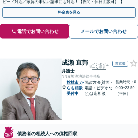
ピード対応／家賃の未払い請求にも対応！【夜間・休日面談可】【完
全個室】
料金表を見る
電話でお問い合わせ
メールでお問い合わせ
成瀬 直邦
東京都
インタビュ
ーを見る
弁護士
NN赤坂溜池法律事務所
営業時間：0
館林市
か
面談方法(対面・
らも相談
電話・ビデオな
0:00~23:59
受付中
ど)は応相談
（平日）
債務者の相続人への債権回収