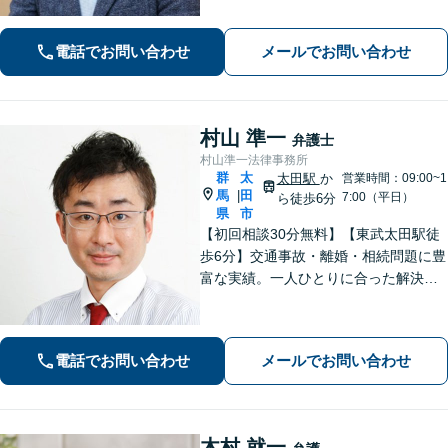
せください【相続遺言】穏便な解決を
心がけています。交通事故、刑事事
電話でお問い合わせ
メールでお問い合わせ
件、医療問題などにも対応【休日の対
応可】
村山 準一
弁護士
村山準一法律事務所
群
太
太田駅
か
営業時間：09:00~1
馬
田
|
7:00（平日）
ら徒歩6分
県
市
【初回相談30分無料】【東武太田駅徒
歩6分】交通事故・離婚・相続問題に豊
富な実績。一人ひとりに合った解決方
法で納得できる解決を目指します。依
頼者ファーストで迅速対応。企業法務
もご相談ください。
電話でお問い合わせ
メールでお問い合わせ
木村 就一