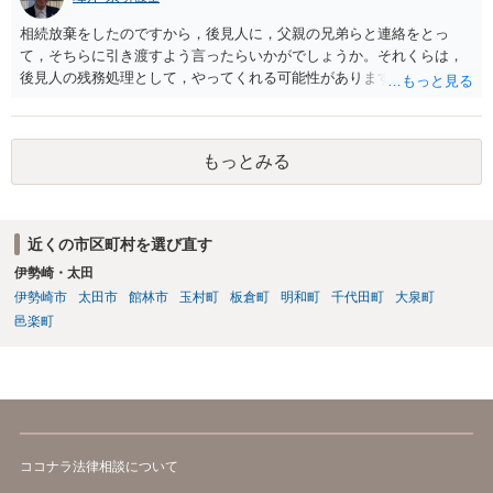
相続放棄をしたのですから，後見人に，父親の兄弟らと連絡をとっ
て，そちらに引き渡すよう言ったらいかがでしょうか。それくらは，
後見人の残務処理として，やってくれる可能性があります。 ただ，通
帳を預かっていたからといって，何か不利になることもありません。
もっとみる
近くの市区町村を選び直す
伊勢崎・太田
伊勢崎市
太田市
館林市
玉村町
板倉町
明和町
千代田町
大泉町
邑楽町
ココナラ法律相談について