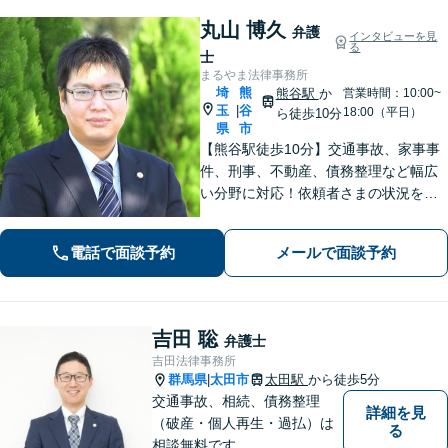
丸山 博久
弁護
インタビューを見
る
士
まるやま法律事務所
埼
熊
熊谷駅
か
営業時間：10:00~
玉
谷
|
18:00（平日）
ら徒歩10分
県
市
【熊谷駅徒歩10分】交通事故、家事事
件、刑事、不動産、債務整理など幅広
い分野に対応！依頼者さまの状況を十
分にヒアリングし、あらゆる観点から
解決策をご提案いたします。お気軽に
電話で面談予約
メールで面談予約
ご相談ください。【法テラス利用可】
【駐車場あり】
吉田 聡
弁護士
吉田法律事務所
群馬県
太田市
太田駅
から徒歩5分
|
交通事故、相続、債務整理
詳細を見
（破産・個人再生・過払）は
る
相談無料です。