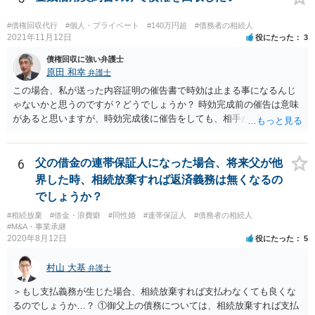
#債権回収代行
#個人・プライベート
#140万円超
#債務者の相続人
2021年11月12日
役にたった
3
債権回収に強い弁護士
原田 和幸
弁護士
この場合、私が送った内容証明の催告書で時効は止まる事になるんじ
ゃないかと思うのですが？どうでしょうか？ 時効完成前の催告は意味
があると思いますが、時効完成後に催告をしても、相手が時効の援用
をすれば、相手は支払わなくてよくなります。
6
父の借金の連帯保証人になった場合、将来父が他
界した時、相続放棄すれば返済義務は無くなるの
でしょうか？
#相続放棄
#借金・浪費癖
#同性婚
#連帯保証人
#債務者の相続人
#M&A・事業承継
2020年8月12日
役にたった
5
村山 大基
弁護士
＞もし支払義務が生じた場合、相続放棄すれば支払わなくても良くな
るのでしょうか…？ ①御父上の債務については、相続放棄すれば支払