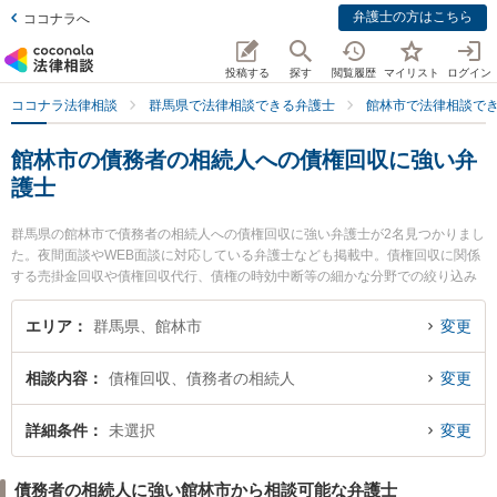
弁護士の方はこちら
ココナラへ
投稿する
探す
閲覧履歴
マイリスト
ログイン
ココナラ法律相談
群馬県で法律相談できる弁護士
館林市で法律相談で
館林市の債務者の相続人への債権回収に強い弁
護士
群馬県の館林市で債務者の相続人への債権回収に強い弁護士が2名見つかりまし
た。夜間面談やWEB面談に対応している弁護士なども掲載中。債権回収に関係
する売掛金回収や債権回収代行、債権の時効中断等の細かな分野での絞り込み
検索もでき便利です。特に六花アトリエ法律事務所の井野口 通隆弁護士や上野
労務経営法律事務所の上野 俊夫弁護士のプロフィール情報や弁護士費用、強み
エリア
群馬県、館林市
変更
などが注目されています。『館林市で土日や夜間に発生した債務者の相続人へ
の債権回収のトラブルを今すぐに弁護士に相談したい』『債務者の相続人への
相談内容
債権回収、債務者の相続人
変更
債権回収のトラブル解決の実績豊富な近くの弁護士を検索したい』『初回相談
無料で債務者の相続人への債権回収を法律相談できる館林市内の弁護士に相談
予約したい』などでお困りの相談者さんにおすすめです。
詳細条件
未選択
変更
債務者の相続人に強い館林市から相談可能な弁護士