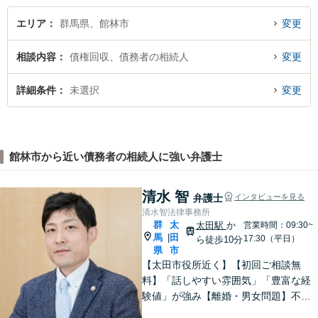
エリア
群馬県、館林市
変更
相談内容
債権回収、債務者の相続人
変更
詳細条件
未選択
変更
館林市から近い債務者の相続人に強い弁護士
清水 智
弁護士
インタビューを見る
清水智法律事務所
群
太
太田駅
か
営業時間：09:30~
馬
田
|
17:30（平日）
ら徒歩10分
県
市
【太田市役所近く】【初回ご相談無
料】「話しやすい雰囲気」「豊富な経
験値」が強み【離婚・男女問題】不
貞・精神的苦痛に関する慰謝料はお任