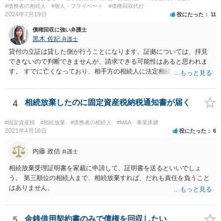
#債務者の相続人
#個人・プライベート
#債権回収代行
2024年7月19日
役にたった
11
債権回収に強い弁護士
黒木 佐紀
弁護士
貸付の立証は貸した側が行うことになります。証拠については、拝見
できないので判断できませんが、請求できる可能性はあると思われま
す。 すでに亡くなっており、相手方の相続人に法定相続分に応じて請
求していくことになりますが、相続人が相続放棄すると請求すること
が難しくなります。 お早めに相続人に請求していくか、それが難しい
場合は、弁護士に相談されるのがよろしいかと思います。
4
相続放棄したのに固定資産税納税通知書が届く
#固定資産税
#相続放棄
#債務者の相続人
#M&A・事業承継
2021年4月16日
役にたった
6
内藤 政信
弁護士
相続放棄受理証明書を家裁に申請して、証明書を送るといいでしょ
う。 第三順位の相続人まで、相続放棄すれば、だれも責任を負うこと
はありません。
5
金銭借用契約書のみで債権を回収したい