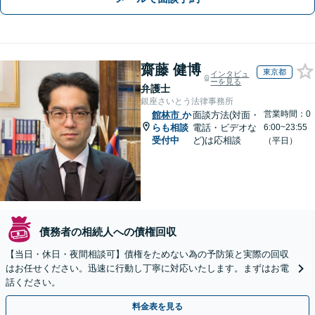
齋藤 健博
東京都
インタビュ
ーを見る
弁護士
銀座さいとう法律事務所
営業時間：0
館林市
か
面談方法(対面・
らも相談
電話・ビデオな
6:00~23:55
受付中
ど)は応相談
（平日）
債務者の相続人への債権回収
【当日・休日・夜間相談可】債権をためない為の予防策と実際の回収
はお任せください。迅速に行動し丁寧に対応いたします。まずはお電
話ください。
料金表を見る