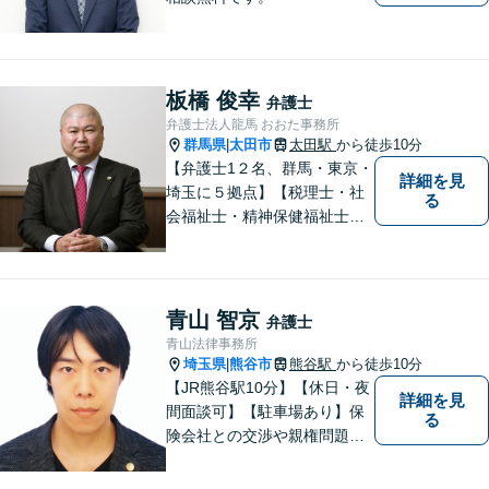
板橋 俊幸
弁護士
弁護士法人龍馬 おおた事務所
群馬県
太田市
太田駅
から徒歩10分
|
【弁護士1２名、群馬・東京・
詳細を見
埼玉に５拠点】【税理士・社
る
会福祉士・精神保健福祉士が
所属】 【介護・福祉事業者の
サポートに注力】【土曜・夜
間相談可能】【出張相談可
能】
青山 智京
弁護士
青山法律事務所
埼玉県
熊谷市
熊谷駅
から徒歩10分
|
【JR熊谷駅10分】【休日・夜
詳細を見
間面談可】【駐車場あり】保
る
険会社との交渉や親権問題、
逮捕直後の対応など、それぞ
れの事情に応じた柔軟な支援