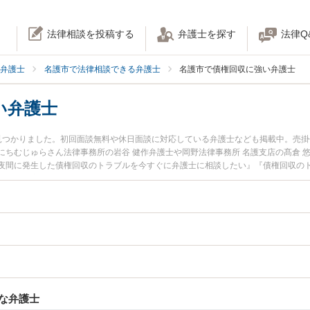
法律相談を投稿する
弁護士を探す
法律Q
弁護士
名護市で法律相談できる弁護士
名護市で債権回収に強い弁護士
い弁護士
見つかりました。初回面談無料や休日面談に対応している弁護士なども掲載中。売
にちむじゅらさん法律事務所の岩谷 健作弁護士や岡野法律事務所 名護支店の髙倉 
夜間に発生した債権回収のトラブルを今すぐに弁護士に相談したい』『債権回収の
きる名護市内の弁護士に相談予約したい』などでお困りの相談者さんにおすすめで
な弁護士