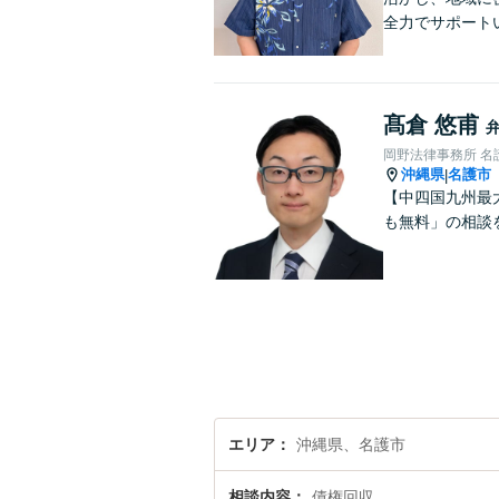
全力でサポート
髙倉 悠甫
岡野法律事務所 名
沖縄県
名護市
|
【中四国九州最
も無料」の相談
エリア
沖縄県、名護市
相談内容
債権回収