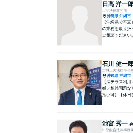
日高 洋一
コザ法律事務所
沖縄県
沖縄市
|
【沖縄県で率直
の業務を取り扱
ご相談ください
石川 健一
吉村正夫法律事務
沖縄県
沖縄市
|
【法テラス利用
婚／相続問題な
払い可】【休日
池宮 秀一
中部総合法律事務