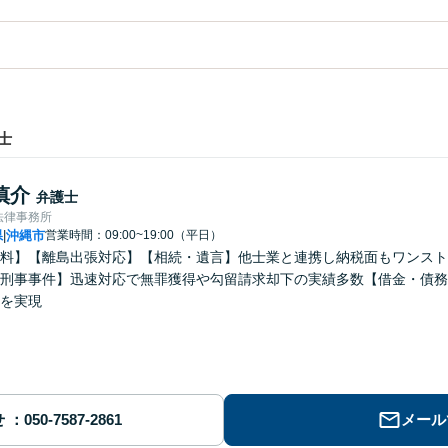
士
慎介
弁護士
法律事務所
県
沖縄市
営業時間：09:00~19:00（平日）
|
料】【離島出張対応】【相続・遺言】他士業と連携し納税面もワンスト
刑事事件】迅速対応で無罪獲得や勾留請求却下の実績多数【借金・債務
を実現
せ
メール