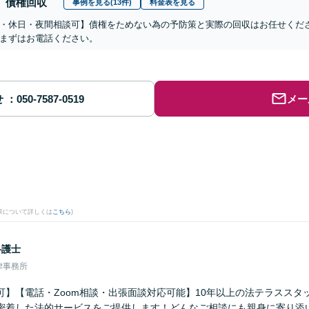
債権回収
事例を見る(13件)
料金表を見る
・休日・夜間相談可】債権をためない為の予防策と実際の回収はお任せくだ
まずはお電話ください。
せ
メー
果について詳しくは
こちら
)
弁護士
律事務所
可】【電話・Zoom相談・出張面談対応可能】10年以上の法テラススタ
密着した法的サービスをご提供します！どんなご相談にも親身に寄り添