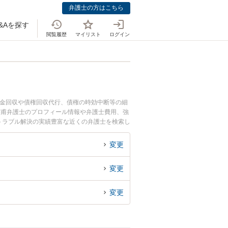
弁護士の方はこちら
&Aを探す
閲覧履歴
マイリスト
ログイン
掛金回収や債権回収代行、債権の時効中断等の細
悠甫弁護士のプロフィール情報や弁護士費用、強
トラブル解決の実績豊富な近くの弁護士を検索し
す。
変更
変更
変更