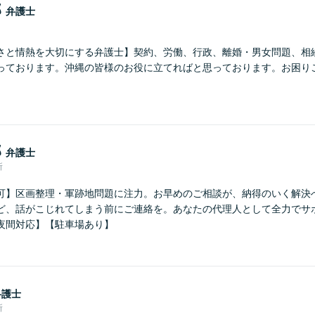
郎
弁護士
さと情熱を大切にする弁護士】契約、労働、行政、離婚・男女問題、相
っております。沖縄の皆様のお役に立てればと思っております。お困り
。
郎
弁護士
所
可】区画整理・軍跡地問題に注力。お早めのご相談が、納得のいく解決
ど、話がこじれてしまう前にご連絡を。あなたの代理人として全力でサ
夜間対応】【駐車場あり】
弁護士
所