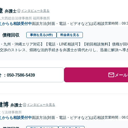
遼
弁護士
インタビューを見る
人大西総合法律事務所 福岡事務所
市
からも相談受付中
面談方法(対面・電話・ビデオなど)は応相談
営業時間：09:3
債権回収
事例を見る(4件)
料金表を見る
・九州・沖縄エリア対応】【電話・LINE相談可】【初回相談無料】債権が
交渉のストレス、煩雑な法的手続きを弁護士が肩代わりし、迅速に解決へ導
せ
メール
健博
弁護士
インタビューを見る
とう法律事務所
市
からも相談受付中
面談方法(対面・電話・ビデオなど)は応相談
営業時間：06:0