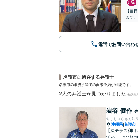
【当日
ます。
電話でお問い合わ
名護市に所在する弁護士
名護市の事務所等での面談予約が可能です。
2
人の弁護士が見つかりました
(検索結
岩谷 健作
ちむじゅらさん法
沖縄県
名護市
|
【法テラス利用
活かし、地域に