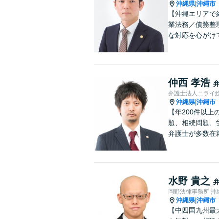
沖縄県
沖縄市
|
【沖縄エリアで
業法務／債務整
な対応を心がけ
仲西 孝浩
弁護士法人ニライ
沖縄県
沖縄市
|
【年200件以
題、相続問題、
弁護士が多数在
水野 貴之
岡野法律事務所 沖
沖縄県
沖縄市
|
【中四国九州最