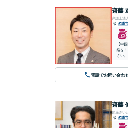
齋藤 
弁護士法
名護
【中国
絡を！
さい。
電話でお問い合わ
齋藤 
銀座さい
名護