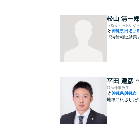
松山 清一
うるま・あおいそ
沖縄県
うるま
|
『法律相談結果
平田 達彦
醇法律事務所
沖縄県
沖縄市
|
地域に根ざした