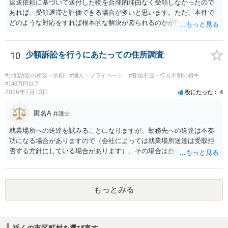
返送依頼に基づいて送付した物を合理的理由なく受領しなかったので
あれば、受領遅滞と評価できる場合が多いと思います。ただ、本件で
どのような対応をすれば根本的な解決が図られるのかが問題になるた
め、詳しい事情が必要です。弁護士へ直接相談した方がよい事案と思
料します。
10
少額訴訟を行うにあたっての住所調査
#少額訴訟の相談・依頼
#個人・プライベート
#音信不通・行方不明の相手
#140万円以下
2026年7月13日
役にたった
4
匿名A
弁護士
就業場所への送達を試みることになりますが、勤務先への送達は不奏
功になる場合がありますので（会社によっては就業場所送達は受取拒
否する方針にしている場合があります）、その場合は自宅の住所調査
が必要になるでしょう。
もっとみる
近くの市区町村を選び直す