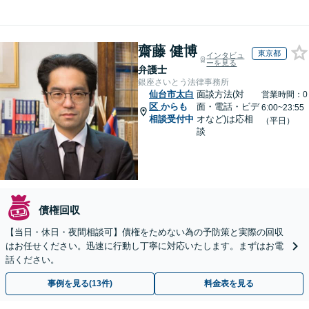
齋藤 健博
東京都
インタビュ
ーを見る
弁護士
銀座さいとう法律事務所
仙台市太白
面談方法(対
営業時間：0
区
からも
面・電話・ビデ
6:00~23:55
相談受付中
オなど)は応相
（平日）
談
債権回収
【当日・休日・夜間相談可】債権をためない為の予防策と実際の回収
はお任せください。迅速に行動し丁寧に対応いたします。まずはお電
話ください。
事例を見る(13件)
料金表を見る