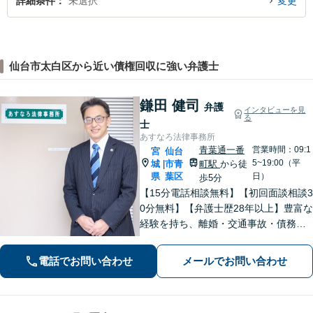
詳細条件
未選択
変更
仙台市太白区から近い債権回収に強い弁護士
鎌田 健司
弁護
インタビューを見
る
士
あすなろ法律事務所
青葉通一番
営業時間：09:1
宮
仙台
5~19:00（平
城
市青
町駅
から徒
|
県
葉区
日）
歩5分
【15分電話相談無料】【初回面談相談3
0分無料】【弁護士歴28年以上】豊富な
経験を持ち、離婚・交通事故・債務整
理・相続・消費者被害など、幅広く対
応。司法書士や税理士と連携。【青葉
電話でお問い合わせ
メールでお問い合わせ
通一番町駅5分】