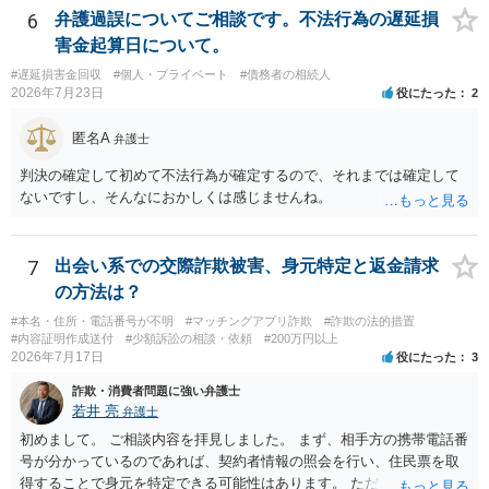
も付随していたことを無視することができません。こちらを重視すれ
6
弁護過誤についてご相談です。不法行為の遅延損
ば、交際を終了させたことにより「一緒に行く」という結果の実現に
害金起算日について。
重大な障害が発生しており、当然にチケットを引き渡すべきといえる
#遅延損害金回収
#個人・プライベート
#債務者の相続人
かは微妙であり、むしろ返金すべきとするのが当事者の合理的意思に
2026年7月23日
役にたった
2
合致するのではないか、という判断に傾くことになると思います。 例
えば、当該チケットが座席指定である場合、交際を解消した2人が当日
匿名A
弁護士
隣り合わせになることは避けたいという心理が働くことも無理からぬ
ところです。一方、チケットがエリア指定のアリーナ席であれば隣り
判決の確定して初めて不法行為が確定するので、それまでは確定して
合わせにならずに済むかもしれませんし、そのチケットが入手困難で
ないですし、そんなにおかしくは感じませんね。
あったり特別席であったりすれば、判断は変わってくるかもしれませ
ん。当該チケットがチケット転売防止法に規定する特定興行入場券に
該当し、券面上使用者が指定されている場合には、チケット引渡し以
7
出会い系での交際詐欺被害、身元特定と返金請求
外に選択肢がない場合もあるでしょう。 このように、本件の紛争は、
の方法は？
法的には「当事者の合理的意思」がどこにあるのかを追求した解決が
必要になると思われます。なかなか難しい問題なので、弁護士によっ
#本名・住所・電話番号が不明
#マッチングアプリ詐欺
#詐欺の法的措置
#内容証明作成送付
#少額訴訟の相談・依頼
#200万円以上
ても回答は異なるかもしれません。
2026年7月17日
役にたった
3
詐欺・消費者問題に強い弁護士
若井 亮
弁護士
初めまして。 ご相談内容を拝見しました。 まず、相手方の携帯電話番
号が分かっているのであれば、契約者情報の照会を行い、住民票を取
得することで身元を特定できる可能性はあります。 ただ、他人名義の