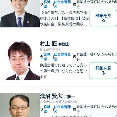
青葉通一番町駅
から徒歩8
宮城
仙台市青葉
|
県
区
分
【仙台市営バス・高等裁判所
詳細を見
前徒歩3分】【債権回収】貸金
る
や売掛金、滞納家賃の回収な
らお任せください【離婚】不
倫慰謝料の請求を受けた方の
相談のみ受け付けております
村上 匠
弁護士
【相続】遺言書作成・相続放
村上法律事務所
棄・遺産分割・遺留分のご相
青葉通一番町駅
から徒歩7
宮城
仙台市青葉
|
談に対応しております
県
区
分
弁護士選びに迷っている方へ
詳細を見
の第一選択になりたいと思い
る
ます
浅沼 賢広
弁護士
弁護士法人青葉法律事務所
青葉通一番町駅
から徒歩4
宮城
仙台市青葉
|
県
区
分