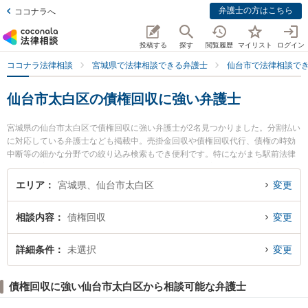
弁護士の方はこちら
ココナラへ
投稿する
探す
閲覧履歴
マイリスト
ログイン
ココナラ法律相談
宮城県で法律相談できる弁護士
仙台市で法律相談で
仙台市太白区の債権回収に強い弁護士
宮城県の仙台市太白区で債権回収に強い弁護士が2名見つかりました。分割払い
に対応している弁護士なども掲載中。売掛金回収や債権回収代行、債権の時効
中断等の細かな分野での絞り込み検索もでき便利です。特にながまち駅前法律
事務所の高橋 崇弁護士や仙台長町法律事務所の飛澤 聡美弁護士のプロフィール
情報や弁護士費用、強みなどが注目されています。『仙台市太白区で土日や夜
エリア
宮城県、仙台市太白区
変更
間に発生した債権回収のトラブルを今すぐに弁護士に相談したい』『債権回収
のトラブル解決の実績豊富な近くの弁護士を検索したい』『初回相談無料で債
相談内容
債権回収
変更
権回収を法律相談できる仙台市太白区内の弁護士に相談予約したい』などでお
困りの相談者さんにおすすめです。
詳細条件
未選択
変更
債権回収に強い仙台市太白区から相談可能な弁護士