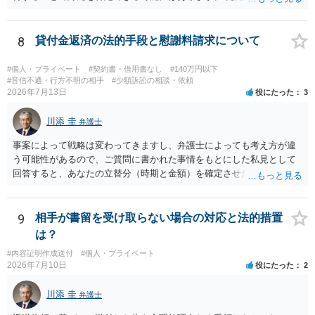
携帯電話であるなどした場合には特定に結びつけることは難しいとこ
ろです。 LINEについても、詐欺の事案であれば照会できる可能性はあ
りますが、携帯電話の番号を経由する方法より難しくなります。 身元
8
貸付金返済の法的手段と慰謝料請求について
を特定した後は、返金の理屈があるかどうかを確認していきます。 基
本的に贈与に該当する場合には返金請求ができません。 詐欺を含め、
#個人・プライベート
#契約書・借用書なし
#140万円以下
当方に返金の理屈があるかどうかを確認していきます。 さらに、渡し
#音信不通・行方不明の相手
#少額訴訟の相談・依頼
2026年7月13日
役にたった
3
た金額について、裏付けがあるかどうかも精査します。 上記を経て、
身元の特定、返金の理屈があると判断できるのであれば、まずは交渉
川添 圭
からスタートすることになるでしょう。 ご理解のとおり、詐欺である
弁護士
ことの立証は簡単ではありません。 刑事事件化が出来るのであれば、
事案によって戦略は変わってきますし、弁護士によっても考え方が違
返金交渉で有利になる可能性がありますが、民事上の詐欺の立証以上
う可能性があるので、ご質問に書かれた事情をもとにした私見として
に難しいところがあります。 こちらについては、一度、最寄りの警察
回答すると、あなたの立替分（時期と金額）を確定させた上で、淡々
署に被害相談をするようにしてください。 具体的な見通しに関して
と訴訟提起する方がよい事案ではないかと思料します。支払督促だ
は、証拠を拝見する必要があるため、直接弁護士にご相談された方が
と、もし異議申立てがなされる可能性が高そうであれば時間の浪費
良いかと思います。
（通常訴訟へ移行する日数分空転する）になりますし、支払督促及び
9
相手が書留を受け取らない場合の対応と法的措置
その異議後の通常訴訟は相手方の住所地が管轄裁判所になるため（特
は？
に相手方が遠方である場合は）対応が面倒な場合があるからです。相
#内容証明作成送付
#個人・プライベート
手方の主張については、和解で減額を考慮すればよいと思います。 な
2026年7月10日
役にたった
2
お、残念ながら、「連絡も返ってこず、返済の目処も立たずで精神的
ダメージが大きく」という理由では、慰謝料請求は通常は認められま
川添 圭
弁護士
せん。