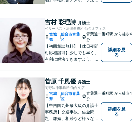
／交通事故／離婚・男女問題
／消費者被害／債務整理／相
続／刑事事件など幅広く対
吉村 彩理詩
弁護士
応。悩みを抱えた方が気軽に
ベリーベスト法律事務所 仙台オフィス
相談できるように、親しみや
青葉通一番町駅
から徒歩4
宮城
仙台市青葉
|
すい雰囲気作りを心掛けてお
県
区
分
ります。
【初回相談無料】【休日夜間
詳細を見
対応相談可】少しでも早く、
る
有利に解決できますよう、誠
心誠意、対応させていただき
ます。 ぜひ、お気軽にご相談
ください。
菅原 千風優
弁護士
岡野法律事務所 仙台支店
青葉通一番町駅
から徒歩4
宮城
仙台市青葉
|
県
区
分
【中四国九州最大級の弁護士
詳細を見
事務所】交通事故、借金問
る
題、離婚、相続など様々な問
題について、「何度でも無
料」の相談を行っています！