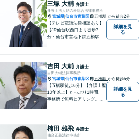
三塚 大輔
弁護士
弁護士法人結の杜総合法律事務所
宮城県
仙台市青葉区
五橋駅
から徒歩2分
|
【テレビ電話法律相談あり】
詳細を見
【JR仙台駅西口より徒歩7
る
分・仙台市営地下鉄五橋駅北4
出口より徒歩２分】 【初回相
談無料】【税理士法人併設】
【五橋本店・東京支店】【夜
間・土曜相談あり】【明るく
吉田 大輔
弁護士
キレイな完全個室相談室】
吉田大輔法律事務所
宮城県
仙台市青葉区
五橋駅
から徒歩5分
|
【五橋駅徒歩6分】【弁護士歴
詳細を見
10年以上】たっぷり1時間、
る
事務所で無料ヒアリング。気
になる費用も事務所でご説
明。離婚問題／遺産相続／交
通事故、多分野に対応。解決
の糸口を一緒に探すことを大
楠田 雄飛
弁護士
切にしています。
仙台正義法律事務所