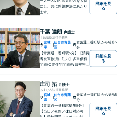
一人一人の相談者の方を大切
詳細を見
にし、共に問題解決にあたり
る
ます。
千葉 達朗
弁護士
千葉達朗法律事務所
青葉通一番町駅
から徒歩5
宮城
仙台市青葉
|
県
区
分
【青葉通一番町駅5分】【消費
詳細を見
者被害救済に注力】多重債務
る
問題/欠陥住宅問題/投資被害問
題などにお困りの方は是非ご
相談ください。依頼者様のご
意向を最大限汲み取るべく、
庄司 拓
弁護士
丁寧なヒアリングと相談環境
あすなろ法律事務所
の整備に努めています。
青葉通一番町駅
から徒歩5
宮城
仙台市青葉
|
県
区
分
【青葉通一番町駅徒歩5分】
詳細を見
【当日／夜間／休日対応可
る
能】学校問題／スポーツ法務