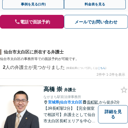
ートも提供。ＷＥＢ面談可。まずはお気軽にご相談ください。
事例を見る(1件)
料金表を見る
電話で面談予約
メールでお問い合わせ
仙台市太白区に所在する弁護士
仙台市太白区の事務所等での面談予約が可能です。
2
人の弁護士が見つかりました
(検索結果について詳しくは
こちら
)
2件中 1-2件を表示
高橋 崇
弁護士
ながまち駅前法律事務所
宮城県
仙台市太白区
長町駅
から徒歩2分
|
【JR長町駅2分】【完全個室
詳細を見
で相談可】弁護士として仙台
る
市太白区長町エリアを中心
に、地域の皆さま・事業主さ