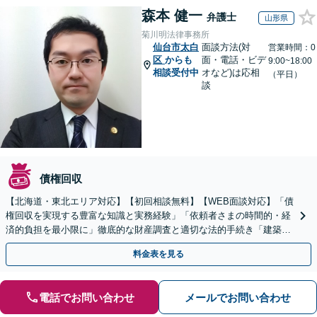
森本 健一
弁護士
山形県
菊川明法律事務所
仙台市太白
面談方法(対
営業時間：0
区
からも
面・電話・ビデ
9:00~18:00
相談受付中
オなど)は応相
（平日）
談
債権回収
【北海道・東北エリア対応】【初回相談無料】【WEB面談対応】「債
権回収を実現する豊富な知識と実務経験」「依頼者さまの時間的・経
済的負担を最小限に」徹底的な財産調査と適切な法的手続き「建築会
社、食品会社、不動産オーナー」【休日・夜間相談可】
料金表を見る
電話でお問い合わせ
メールでお問い合わせ