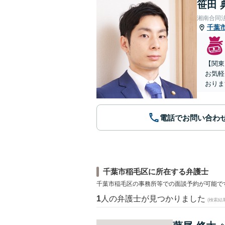
笹田 
湘南合同
千葉
【関東
お気軽
おりま
電話でお問い合わ
千葉市稲毛区に所在する弁護士
千葉市稲毛区の事務所等での面談予約が可能で
1
人の弁護士が見つかりました
(検索結