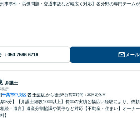
刑事事件・労働問題・交通事故など幅広く対応】各分野の専門チームが
せ
メール
恵
弁護士
事務所
県
千葉市中央区
千葉駅
から徒歩5分
営業時間：本日定休日
|
葉駅5分】【弁護士経験10年以上】長年の実績と幅広い経験により、依
相続・遺言】遺産分割協議や調停など対応【不動産・住まい】オーナー
料】