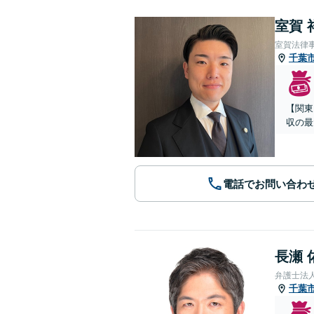
室賀 
室賀法律
千葉
【関東
収の最
電話でお問い合わ
長瀬 
弁護士法
千葉