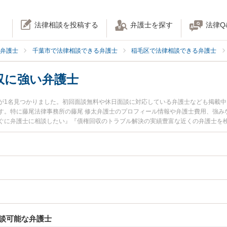
法律相談を投稿する
弁護士を探す
法律Q
弁護士
千葉市で法律相談できる弁護士
稲毛区で法律相談できる弁護士
収に強い弁護士
が1名見つかりました。初回面談無料や休日面談に対応している弁護士なども掲載
す。特に藤尾法律事務所の藤尾 修太弁護士のプロフィール情報や弁護士費用、強み
ぐに弁護士に相談したい』『債権回収のトラブル解決の実績豊富な近くの弁護士を
たい』などでお困りの相談者さんにおすすめです。
談可能な弁護士