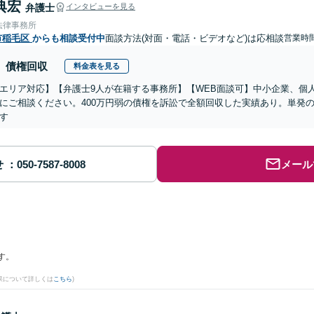
典宏
弁護士
インタビューを見る
法律事務所
市稲毛区
からも相談受付中
面談方法(対面・電話・ビデオなど)は応相談
営業時
債権回収
料金表を見る
エリア対応】【弁護士9人が在籍する事務所】【WEB面談可】中小企業、個
にご相談ください。400万円弱の債権を訴訟で全額回収した実績あり。単発
す
せ
メール
す。
果について詳しくは
こちら
)