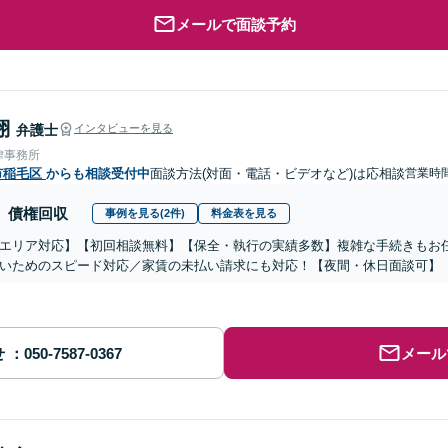
メールで面談予約
翔
弁護士
インタビューを見る
律事務所
市稲毛区
からも相談受付中
面談方法(対面・電話・ビデオなど)は応相談
営業時
債権回収
事例を見る(2件)
料金表を見る
エリア対応】【初回相談無料】【保全・執行の実績多数】複雑な手続きもお
いためのスピード対応／家賃の未払い請求にも対応！【夜間・休日面談可】
せ
メール