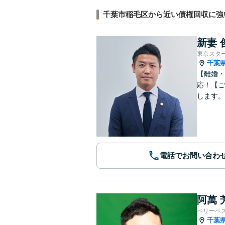
千葉市稲毛区から近い債権回収に強
新妻 
東京スタ
千葉
【離婚・
応！【ご
します。
電話でお問い合わ
阿萬 
ベリーベ
千葉