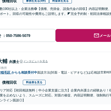
債権回収
事例を見る(4件)
料金表を見る
問数190社以上・企業法務🔴【債権、売掛金、請負代金の回収】内容証明郵
ポート。回収の可能性や費用もご説明します。◤完全予約制・初回法律相談
せ
メール
大輔
弁護士
インタビューを見る
事務所
市稲毛区
からも相談受付中
面談方法(対面・電話・ビデオなど)は応相談
営業時
債権回収
料金表を見る
リア対応【初回相談無料｜中小企業支援に注力】企業内弁護士の経験あり！
業を止めないよう、スムーズに対応。対面の催促、内容証明郵便、強制執行
ンライン面談◎】