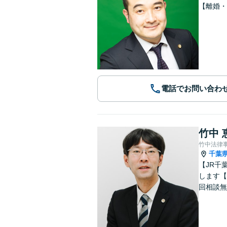
【離婚・
電話でお問い合わ
竹中 
竹中法律
千葉
【JR千
します【
回相談無