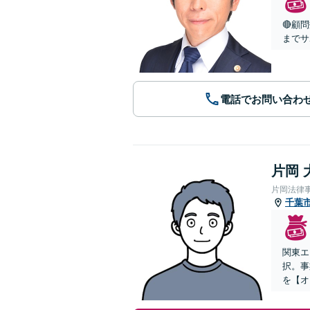
🔴顧
までサ
電話でお問い合わ
片岡 
片岡法律
千葉
関東エ
択。事
を【オ