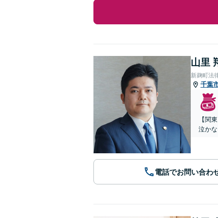
山里 
新麹町法
千葉
【関東
泣かな
電話でお問い合わ