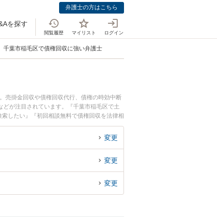
弁護士の方はこちら
&Aを探す
閲覧履歴
マイリスト
ログイン
千葉市稲毛区で債権回収に強い弁護士
中。売掛金回収や債権回収代行、債権の時効中断
などが注目されています。『千葉市稲毛区で土
検索したい』『初回相談無料で債権回収を法律相
変更
変更
変更