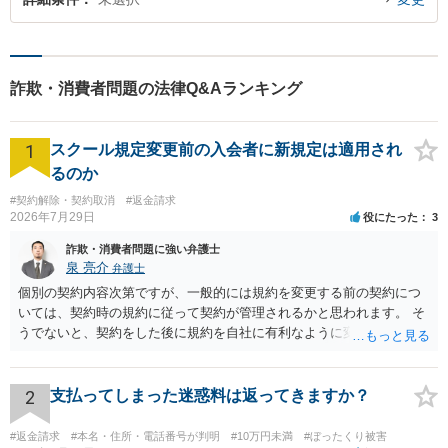
詐欺・消費者問題の法律Q&Aランキング
1
スクール規定変更前の入会者に新規定は適用され
るのか
#契約解除・契約取消
#返金請求
2026年7月29日
役にたった
3
詐欺・消費者問題に強い弁護士
泉 亮介
弁護士
個別の契約内容次第ですが、一般的には規約を変更する前の契約につ
いては、契約時の規約に従って契約が管理されるかと思われます。 そ
うでないと、契約をした後に規約を自社に有利なように変更し、それ
を従前の顧客にも適用するということが認められてしまい不合理とな
る場合があるかと思われます。
2
支払ってしまった迷惑料は返ってきますか？
#返金請求
#本名・住所・電話番号が判明
#10万円未満
#ぼったくり被害