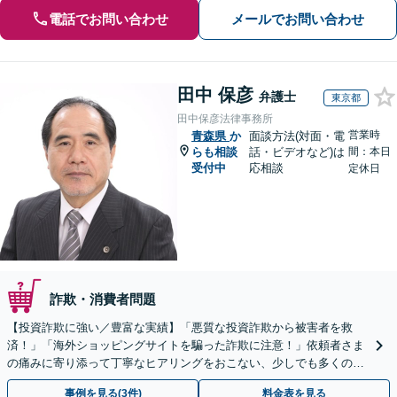
電話でお問い合わせ
メールでお問い合わせ
田中 保彦
弁護士
東京都
田中保彦法律事務所
営業時
青森県
か
面談方法(対面・電
らも相談
話・ビデオなど)は
間：本日
受付中
応相談
定休日
詐欺・消費者問題
【投資詐欺に強い／豊富な実績】「悪質な投資詐欺から被害者を救
済！」「海外ショッピングサイトを騙った詐欺に注意！」依頼者さま
の痛みに寄り添って丁寧なヒアリングをおこない、少しでも多くの返
金が得られるよう尽力します！
事例を見る(3件)
料金表を見る