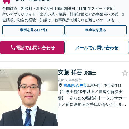
全国対応｜相談料・着手金0円【電話相談可！LINEでスピード対応】
占いアプリやサイト・出会い系・競馬・競艇詐欺などの事業者への返
金請求。独自の経験・知識で、他事務所で断られた難しいケースも解
決に導いた実績あり。まずはお気軽にご相談ください
事例を見る(12件)
料金表を見る
電話でお問い合わせ
メールでお問い合わせ
安藤 祥吾
弁護士
安藤法律事務所
青森県
八戸市
営業時間：本日定休日
|
【弁護士歴10年以上／豊富な解決実
績】「あなたの離婚をトータルサポー
ト／前に進めるお手伝いをいたしま
す」財産分与／親権／養育費／面会交
流／婚姻費用「相続人調査から協議・
調停の対応まで、すべてお任せくださ