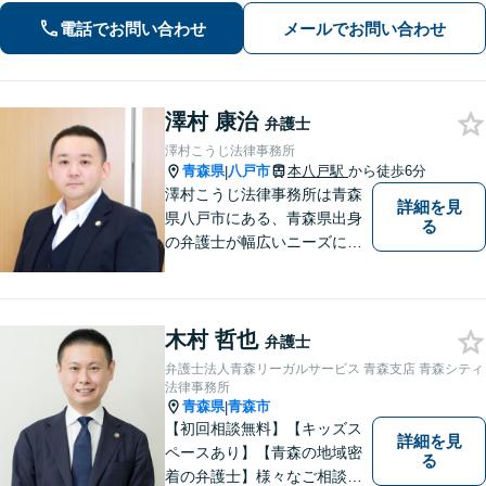
い」【秘密厳守】【休日・夜間相談あ
り】
電話でお問い合わせ
メールでお問い合わせ
澤村 康治
弁護士
澤村こうじ法律事務所
青森県
八戸市
本八戸駅
から徒歩6分
|
澤村こうじ法律事務所は青森
詳細を見
県八戸市にある、青森県出身
る
の弁護士が幅広いニーズにお
応えするアットホームな法律
事務所です。
木村 哲也
弁護士
弁護士法人青森リーガルサービス 青森支店 青森シティ
法律事務所
青森県
青森市
|
【初回相談無料】【キッズス
詳細を見
ペースあり】【青森の地域密
る
着の弁護士】様々なご相談・