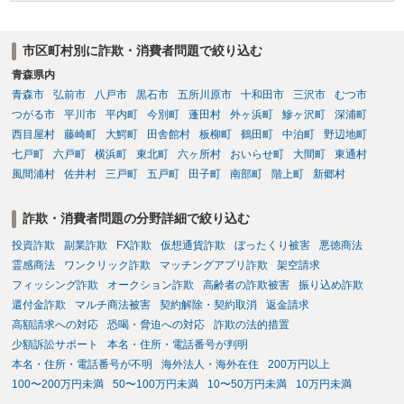
だとしても学費の請求が裁判所によって強制される可能性は低いとい
えます。 以上整理したとおり、貴殿の事情を説明し支払えないと実子
に伝えるのが良い対処法と思います。
市区町村別に詐欺・消費者問題で絞り込む
青森県内
青森市
弘前市
八戸市
黒石市
五所川原市
十和田市
三沢市
むつ市
つがる市
平川市
平内町
今別町
蓬田村
外ヶ浜町
鰺ヶ沢町
深浦町
西目屋村
藤崎町
大鰐町
田舎館村
板柳町
鶴田町
中泊町
野辺地町
七戸町
六戸町
横浜町
東北町
六ヶ所村
おいらせ町
大間町
東通村
風間浦村
佐井村
三戸町
五戸町
田子町
南部町
階上町
新郷村
詐欺・消費者問題の分野詳細で絞り込む
投資詐欺
副業詐欺
FX詐欺
仮想通貨詐欺
ぼったくり被害
悪徳商法
霊感商法
ワンクリック詐欺
マッチングアプリ詐欺
架空請求
フィッシング詐欺
オークション詐欺
高齢者の詐欺被害
振り込め詐欺
還付金詐欺
マルチ商法被害
契約解除・契約取消
返金請求
高額請求への対応
恐喝・脅迫への対応
詐欺の法的措置
少額訴訟サポート
本名・住所・電話番号が判明
本名・住所・電話番号が不明
海外法人・海外在住
200万円以上
100〜200万円未満
50〜100万円未満
10〜50万円未満
10万円未満