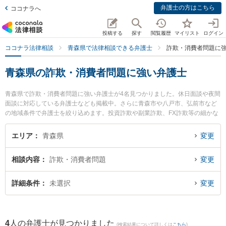
弁護士の方はこちら
ココナラへ
投稿する
探す
閲覧履歴
マイリスト
ログイン
ココナラ法律相談
青森県で法律相談できる弁護士
詐欺・消費者問題に
青森県の詐欺・消費者問題に強い弁護士
青森県で詐欺・消費者問題に強い弁護士が4名見つかりました。休日面談や夜間
面談に対応している弁護士なども掲載中。さらに青森市や八戸市、弘前市など
の地域条件で弁護士を絞り込めます。投資詐欺や副業詐欺、FX詐欺等の細かな
分野での絞り込み検索もでき便利です。特に安藤法律事務所の安藤 祥吾弁護士
や澤村こうじ法律事務所の澤村 康治弁護士、弁護士法人青森リーガルサービス
エリア
青森県
変更
青森支店 青森シティ法律事務所の木村 哲也弁護士のプロフィール情報や弁護士
費用、強みなどが注目されています。『青森県で土日や夜間に発生した詐欺・
相談内容
詐欺・消費者問題
変更
消費者問題のトラブルを今すぐに弁護士に相談したい』『詐欺・消費者問題の
トラブル解決の実績豊富な近くの弁護士を検索したい』『初回相談無料で詐
欺・消費者問題を法律相談できる青森県内の弁護士に相談予約したい』などで
詳細条件
未選択
変更
お困りの相談者さんにおすすめです。
4
人の弁護士が見つかりました
(検索結果について詳しくは
こちら
)