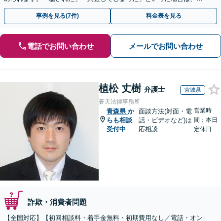
早めにご相談ください。【電話・メール・WEB相談可】
事例を見る(7件)
料金表を見る
電話でお問い合わせ
メールでお問い合わせ
植松 丈樹
弁護士
宮城県
蒼天法律事務所
営業時
青森県
か
面談方法(対面・電
らも相談
話・ビデオなど)は
間：本日
受付中
応相談
定休日
詐欺・消費者問題
【全国対応】【初回相談料・着手金無料・初期費用なし／電話・オン