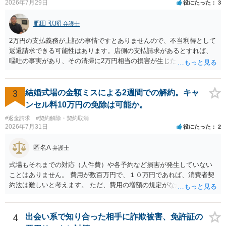
2026年7月29日
役にたった
3
肥田 弘昭
弁護士
2万円の支払義務が上記の事情ですとありませんので、不当利得として
返還請求できる可能性はあります。店側の支払請求があるとすれば、
嘔吐の事実があり、その清掃に2万円相当の損害が生じた場合です。ご
参考にしてください。
3
結婚式場の金額ミスによる2週間での解約。キャ
ンセル料10万円の免除は可能か。
#返金請求
#契約解除・契約取消
2026年7月31日
役にたった
2
匿名A
弁護士
式場もそれまでの対応（人件費）や各予約など損害が発生していない
ことはありません。 費用が数百万円で、１０万円であれば、消費者契
約法は難しいと考えます。 ただ、費用の増額の規定がなかったのに増
額するのは契約違反ですので、増額に応じずに契約を維持すればよい
ということになり、解約するのは理由がないことになります。
4
出会い系で知り合った相手に詐欺被害、免許証の