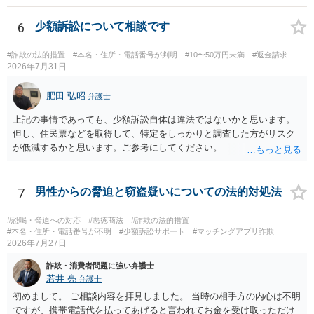
画の尺は10分ほど、服を着たままで胸を触って欲しい、などの要望を
して、要求された金額(1000円程度)の電子マネーを送信してしまいま
6
少額訴訟について相談です
した。 そこから、撮影するまで暇なので顔の雰囲気の写真を交換して
欲しい、住んでいる都道府県と区を教えてと言われたので教えたりと
#詐欺の法的措置
#本名・住所・電話番号が判明
#10〜50万円未満
#返金請求
言ったやり取りをしていました。 というやりとりは、青少年条例違反
2026年7月31日
（わいせつ行為）の疑いがあります。18歳未満と知らなくても処罰可
能です。
肥田 弘昭
弁護士
上記の事情であっても、少額訴訟自体は違法ではないかと思います。
但し、住民票などを取得して、特定をしっかりと調査した方がリスク
が低減するかと思います。ご参考にしてください。
7
男性からの脅迫と窃盗疑いについての法的対処法
#恐喝・脅迫への対応
#悪徳商法
#詐欺の法的措置
#本名・住所・電話番号が不明
#少額訴訟サポート
#マッチングアプリ詐欺
2026年7月27日
詐欺・消費者問題に強い弁護士
若井 亮
弁護士
初めまして。 ご相談内容を拝見しました。 当時の相手方の内心は不明
ですが、携帯電話代を払ってあげると言われてお金を受け取っただけ