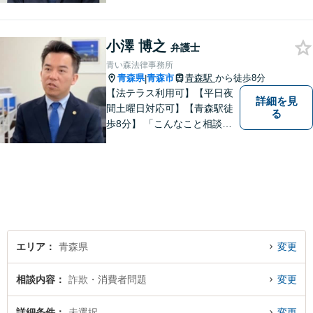
ご依頼案件に迅速・丁寧に対
応いたします。
小澤 博之
弁護士
青い森法律事務所
青森県
青森市
青森駅
から徒歩8分
|
【法テラス利用可】【平日夜
詳細を見
間土曜日対応可】【青森駅徒
る
歩8分】 「こんなこと相談し
ていいのだろうか」とお思い
の方、大丈夫です。どのよう
なお悩みでもご相談くださ
い。 皆様が抱えている問題に
真摯に向き合い、ともに解決
いたします。
エリア
青森県
変更
相談内容
詐欺・消費者問題
変更
詳細条件
未選択
変更