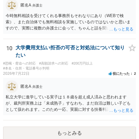
からスタートすることになるでしょう。 ご理解のとおり、詐欺である
匿名A
弁護士
ことの立証は簡単ではありません。 刑事事件化が出来るのであれば、
返金交渉で有利になる可能性がありますが、民事上の詐欺の立証以上
今時無料相談を受けてくれる事務所もそれなりにあり（WEBで検
に難しいところがあります。 こちらについては、一度、最寄りの警察
索）、また自治体でも無料相談を実施しているのではないかと思いま
署に被害相談をするようにしてください。 具体的な見通しに関して
すので、実際に複数の弁護士に会って、ちゃんと話を聞いてくれる
は、証拠を拝見する必要があるため、直接弁護士にご相談された方が
方、高圧的ではない方に相談した方が良いでしょう。その弁護士の方
良いかと思います。
はそもそも事案を把握できていないようですので、御相談の案件につ
いては弁護士として能力不足なのかもしれません。相手にしない方が
10
大学費用支払い拒否の可否と対処法について知り
良いと思います。ただ、仮想通貨詐欺の被害回復は現実的には難しい
たい
かもしれません。
#恐喝・脅迫への対応
#高額請求への対応
#200万円以上
#本名・住所・電話番号が判明
2026年7月22日
役にたった
2
匿名A
弁護士
私立大学に進学している実子は１８歳を超え成人済みと思われます
が、裁判所実務上は「未成熟子」すなわち、まだ自活は難しい子ども
として扱われます。このため一応、実親に対する扶養料請求として法
律的には成り立つ可能性があります。 ただし、実子と同居する元配偶
者宛に養育費を支払っており、当該養育費は実子の進学費用の趣旨も
一部含まれています。また、私立大学進学について貴殿が了解したわ
もっとみる
けではないという事情も存在します。 こうした場合には、支払を拒ん