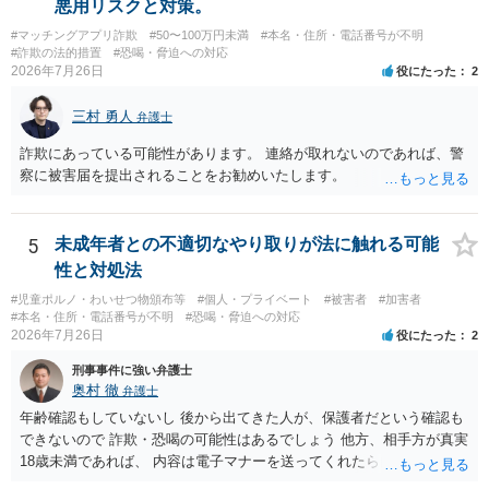
悪用リスクと対策。
#マッチングアプリ詐欺
#50〜100万円未満
#本名・住所・電話番号が不明
#詐欺の法的措置
#恐喝・脅迫への対応
2026年7月26日
役にたった
2
三村 勇人
弁護士
詐欺にあっている可能性があります。 連絡が取れないのであれば、警
察に被害届を提出されることをお勧めいたします。
5
未成年者との不適切なやり取りが法に触れる可能
性と対処法
#児童ポルノ・わいせつ物頒布等
#個人・プライベート
#被害者
#加害者
#本名・住所・電話番号が不明
#恐喝・脅迫への対応
2026年7月26日
役にたった
2
刑事事件に強い弁護士
奥村 徹
弁護士
年齢確認もしていないし 後から出てきた人が、保護者だという確認も
できないので 詐欺・恐喝の可能性はあるでしょう 他方、相手方が真実
18歳未満であれば、 内容は電子マナーを送ってくれたら自慰行為など
の動画を要望通りに撮って送るよと言ったやりとりでした。 自分は動