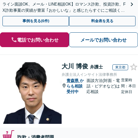
ライン面談OK、メール・LINE相談OK】ロマンス詐欺、投資詐欺、F
X詐欺事案の実績が豊富 ｢おかしいな」と感じたらすぐにご相談くだ
さい。
事例を見る(6件)
料金表を見る
電話でお問い合わせ
メールでお問い合わせ
大川 博俊
弁護士
東京都
弁護士法人インサイト法律事務所
営業時
青森県
か
面談方法(対面・電
らも相談
話・ビデオなど)は
間：本日
受付中
応相談
定休日
詐欺・消費者問題