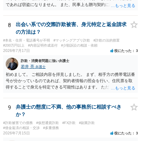
であれば窃盗になりません。 また、民事上も贈与契約に該当すると思
われるところ、返済の義務はありません。 これ以上のやり取りをせ
ず、可能であればブロックをするようにしてください。 ご不安であれ
ば、最寄りの警察署に相談をしても良いかもしれません。 以上、ご参
8
出会い系での交際詐欺被害、身元特定と返金請求
考になれば幸いです。
の方法は？
#本名・住所・電話番号が不明
#マッチングアプリ詐欺
#詐欺の法的措置
#200万円以上
#内容証明作成送付
#少額訴訟の相談・依頼
2026年7月17日
役にたった
3
詐欺・消費者問題に強い弁護士
若井 亮
弁護士
初めまして。 ご相談内容を拝見しました。 まず、相手方の携帯電話番
号が分かっているのであれば、契約者情報の照会を行い、住民票を取
得することで身元を特定できる可能性はあります。 ただ、他人名義の
携帯電話であるなどした場合には特定に結びつけることは難しいとこ
ろです。 LINEについても、詐欺の事案であれば照会できる可能性はあ
りますが、携帯電話の番号を経由する方法より難しくなります。 身元
9
弁護士の態度に不満、他の事務所に相談すべき
を特定した後は、返金の理屈があるかどうかを確認していきます。 基
か？
本的に贈与に該当する場合には返金請求ができません。 詐欺を含め、
#詐欺被害での債務
#仮想通貨詐欺
#FX詐欺
#副業詐欺
当方に返金の理屈があるかどうかを確認していきます。 さらに、渡し
#借金返済の相談・交渉
#多重債務
た金額について、裏付けがあるかどうかも精査します。 上記を経て、
2026年7月15日
役にたった
3
身元の特定、返金の理屈があると判断できるのであれば、まずは交渉