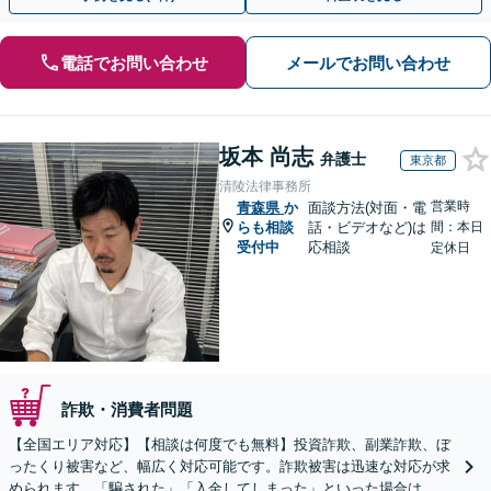
電話でお問い合わせ
メールでお問い合わせ
坂本 尚志
弁護士
東京都
清陵法律事務所
営業時
青森県
か
面談方法(対面・電
らも相談
話・ビデオなど)は
間：本日
受付中
応相談
定休日
詐欺・消費者問題
【全国エリア対応】【相談は何度でも無料】投資詐欺、副業詐欺、ぼ
ったくり被害など、幅広く対応可能です。詐欺被害は迅速な対応が求
められます。「騙された」「入金してしまった」といった場合は、お