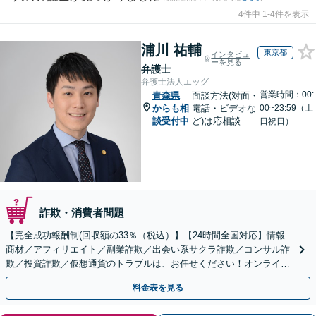
4件中 1-4件を表示
浦川 祐輔
東京都
インタビュ
ーを見る
弁護士
弁護士法人エッグ
営業時間：00:
青森県
面談方法(対面・
からも相
電話・ビデオな
00~23:59（土
談受付中
ど)は応相談
日祝日）
詐欺・消費者問題
【完全成功報酬制(回収額の33％（税込）】【24時間全国対応】情報
商材／アフィリエイト／副業詐欺／出会い系サクラ詐欺／コンサル詐
欺／投資詐欺／仮想通貨のトラブルは、お任せください！オンライン
のみで解決も可能！
料金表を見る