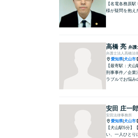
【名電各務原駅
様が疑問を抱え
高橋 亮
弁護
弁護士法人髙橋法
愛知県
犬山市
|
【最寄駅：犬山
刑事事件／企業
ラブルでお悩み
安田 庄一
安田法律事務所
愛知県
犬山市
|
【犬山駅5分】
い、一人ひとり