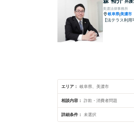
森 裕介
弁護
美濃法律事務所
岐阜県
美濃市
|
【法テラス利用
エリア
岐阜県、美濃市
相談内容
詐欺・消費者問題
詳細条件
未選択