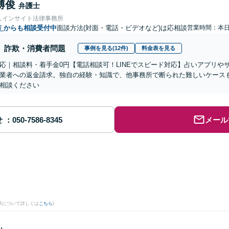
博俊
弁護士
人インサイト法律事務所
市
からも相談受付中
面談方法(対面・電話・ビデオなど)は応相談
営業時間：本
詐欺・消費者問題
事例を見る(12件)
料金表を見る
応｜相談料・着手金0円【電話相談可！LINEでスピード対応】占いアプリや
業者への返金請求。独自の経験・知識で、他事務所で断られた難しいケース
相談ください
せ
メール
果について詳しくは
こちら
)