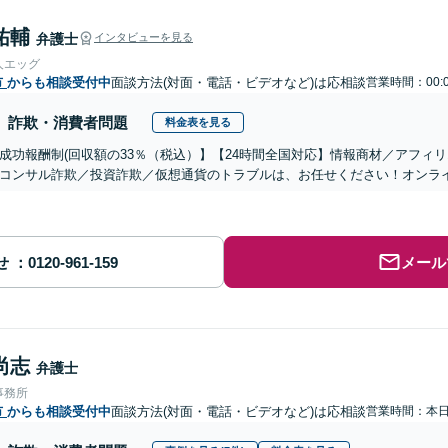
祐輔
弁護士
インタビューを見る
人エッグ
市
からも相談受付中
面談方法(対面・電話・ビデオなど)は応相談
営業時間：00:
詐欺・消費者問題
料金表を見る
成功報酬制(回収額の33％（税込）】【24時間全国対応】情報商材／アフィ
コンサル詐欺／投資詐欺／仮想通貨のトラブルは、お任せください！オンラ
せ
メール
尚志
弁護士
事務所
市
からも相談受付中
面談方法(対面・電話・ビデオなど)は応相談
営業時間：本