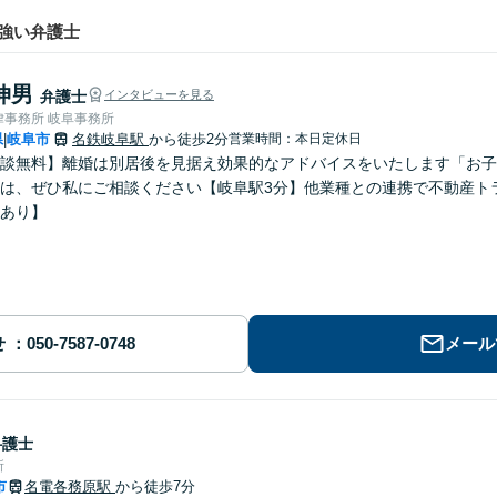
強い弁護士
伸男
弁護士
インタビューを見る
律事務所 岐阜事務所
県
岐阜市
名鉄岐阜駅
から徒歩2分
営業時間：本日定休日
|
談無料】離婚は別居後を見据え効果的なアドバイスをいたします「お子
は、ぜひ私にご相談ください【岐阜駅3分】他業種との連携で不動産ト
あり】
せ
メール
弁護士
所
市
名電各務原駅
から徒歩7分