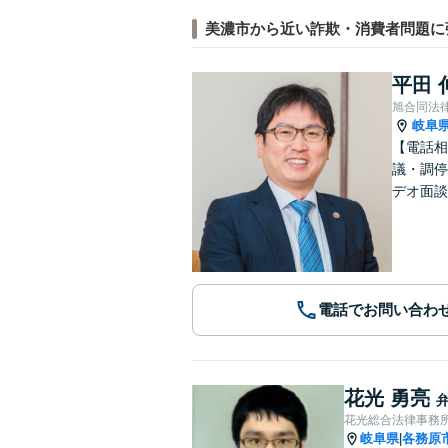
美濃市から近い詐欺・消費者問題に
平田 
旭合同法
岐阜
【電話相
議・調停
デオ面談
電話でお問い合わ
花光 勇亮
花光総合法律事務
岐阜県
各務原
|