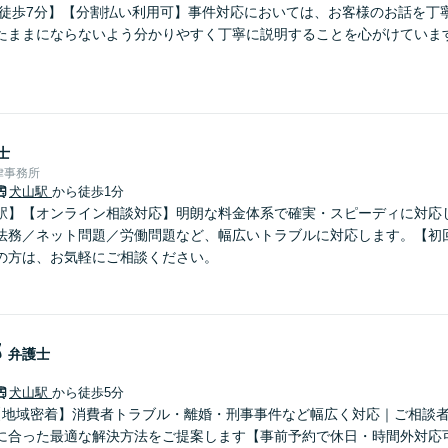
 徒歩7分】【分割払い利用可】事件対応においては、お客様のお話を丁
たままにならないよう分かりやすく丁寧に説明することを心がけていま
士
律事務所
犬山駅
から徒歩1分
駅】【オンライン相談対応】明朗な料金体系で確実・スピーディに対応
法務／ネット問題／労働問題など、幅広いトラブルに対応します。【初
の方は、お気軽にご相談ください。
郎
弁護士
犬山駅
から徒歩5分
【地域密着】消費者トラブル・離婚・刑事事件など幅広く対応｜ご相談
に合った最適な解決方法をご提案します【事前予約で休日・時間外対応