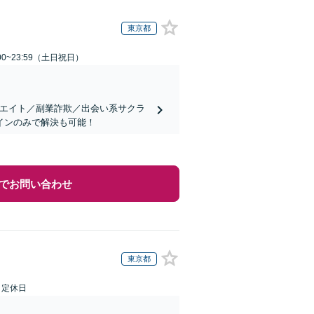
東京都
00~23:59（土日祝日）
リエイト／副業詐欺／出会い系サクラ
インのみで解決も可能！
でお問い合わせ
東京都
日定休日