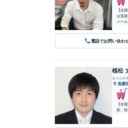
【全国
は迅速
メール
電話でお問い合わ
植松 
蒼天法律
美濃
【全国
欺、投