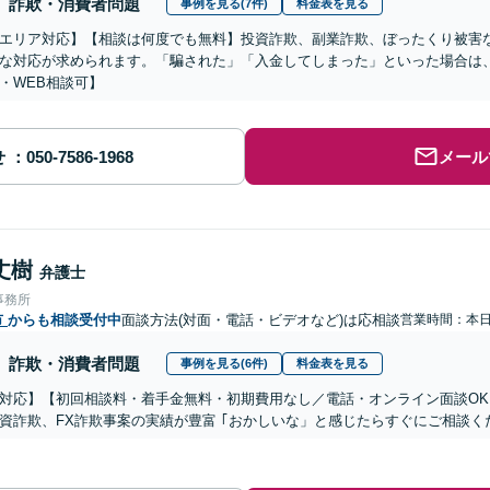
詐欺・消費者問題
事例を見る(7件)
料金表を見る
エリア対応】【相談は何度でも無料】投資詐欺、副業詐欺、ぼったくり被害
な対応が求められます。「騙された」「入金してしまった」といった場合は
・WEB相談可】
せ
メール
丈樹
弁護士
事務所
市
からも相談受付中
面談方法(対面・電話・ビデオなど)は応相談
営業時間：本
詐欺・消費者問題
事例を見る(6件)
料金表を見る
対応】【初回相談料・着手金無料・初期費用なし／電話・オンライン面談OK、
資詐欺、FX詐欺事案の実績が豊富 ｢おかしいな」と感じたらすぐにご相談く