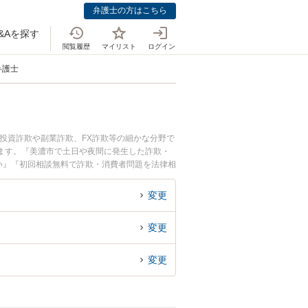
弁護士の方はこちら
&Aを探す
閲覧履歴
マイリスト
ログイン
弁護士
投資詐欺や副業詐欺、FX詐欺等の細かな分野で
ます。『美濃市で土日や夜間に発生した詐欺・
い』『初回相談無料で詐欺・消費者問題を法律相
変更
変更
変更