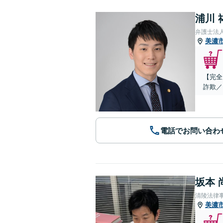
浦川 
弁護士法
美濃
【完全
詐欺／
電話でお問い合わ
坂本 
清陵法律
美濃