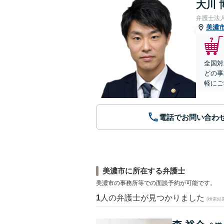
大川 
弁護士法
美濃
全国対
どの事
軽にご
電話でお問い合わ
美濃市に所在する弁護士
美濃市の事務所等での面談予約が可能です。
1
人の弁護士が見つかりました
(検索結