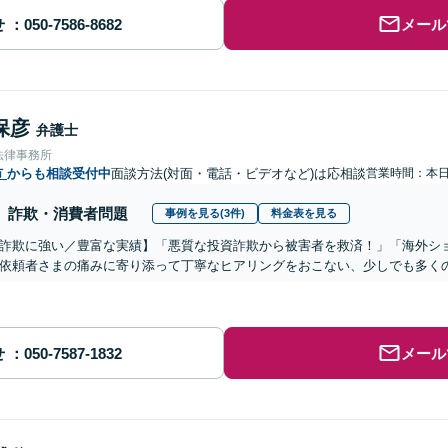
せ
メール
保彦
弁護士
法律事務所
市
からも相談受付中
面談方法(対面・電話・ビデオなど)は応相談
営業時間：本
詐欺・消費者問題
事例を見る(3件)
料金表を見る
詐欺に強い／豊富な実績】「悪質な投資詐欺から被害者を救済！」「海外シ
依頼者さまの痛みに寄り添って丁寧なヒアリングをおこない、少しでも多く
せ
メール