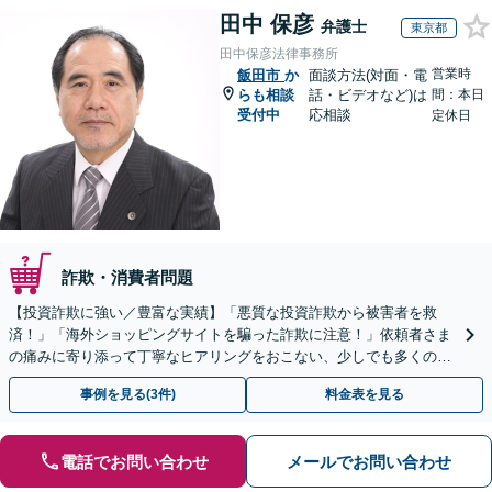
田中 保彦
弁護士
東京都
田中保彦法律事務所
営業時
飯田市
か
面談方法(対面・電
らも相談
話・ビデオなど)は
間：本日
受付中
応相談
定休日
詐欺・消費者問題
【投資詐欺に強い／豊富な実績】「悪質な投資詐欺から被害者を救
済！」「海外ショッピングサイトを騙った詐欺に注意！」依頼者さま
の痛みに寄り添って丁寧なヒアリングをおこない、少しでも多くの返
金が得られるよう尽力します！
事例を見る(3件)
料金表を見る
電話でお問い合わせ
メールでお問い合わせ