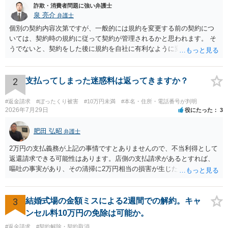
詐欺・消費者問題に強い弁護士
泉 亮介
弁護士
個別の契約内容次第ですが、一般的には規約を変更する前の契約につ
いては、契約時の規約に従って契約が管理されるかと思われます。 そ
うでないと、契約をした後に規約を自社に有利なように変更し、それ
を従前の顧客にも適用するということが認められてしまい不合理とな
る場合があるかと思われます。
2
支払ってしまった迷惑料は返ってきますか？
#返金請求
#ぼったくり被害
#10万円未満
#本名・住所・電話番号が判明
2026年7月29日
役にたった
3
肥田 弘昭
弁護士
2万円の支払義務が上記の事情ですとありませんので、不当利得として
返還請求できる可能性はあります。店側の支払請求があるとすれば、
嘔吐の事実があり、その清掃に2万円相当の損害が生じた場合です。ご
参考にしてください。
3
結婚式場の金額ミスによる2週間での解約。キャ
ンセル料10万円の免除は可能か。
#返金請求
#契約解除・契約取消