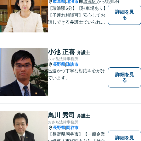
気軽にご相談ください。
岐阜県
瑞浪市
瑞浪駅
から徒歩5分
|
【瑞浪駅5分】【駐車場あり】
詳細を見
【子連れ相談可】安心してお
る
話しできる弁護士でいられる
ように、依頼者の方のお話を
しっかり伺い分かりやすく親
身にサポートさせていただき
ます。より良い解決ができる
小池 正喜
弁護士
ようサポートしたいと考えて
八ヶ岳法律事務所
おります。
長野県
諏訪市
|
迅速かつ丁寧な対応を心がけ
詳細を見
ています。
る
鳥川 秀司
弁護士
おさち法律事務所
長野県
岡谷市
|
【長野県岡谷市】【一般企業
詳細を見
の総務人事経験あり】「社会