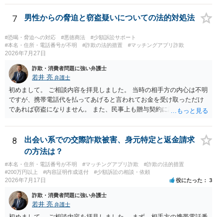
7
男性からの脅迫と窃盗疑いについての法的対処法
#恐喝・脅迫への対応
#悪徳商法
#少額訴訟サポート
#本名・住所・電話番号が不明
#詐欺の法的措置
#マッチングアプリ詐欺
2026年7月27日
詐欺・消費者問題に強い弁護士
若井 亮
弁護士
初めまして。 ご相談内容を拝見しました。 当時の相手方の内心は不明
ですが、携帯電話代を払ってあげると言われてお金を受け取っただけ
であれば窃盗になりません。 また、民事上も贈与契約に該当すると思
われるところ、返済の義務はありません。 これ以上のやり取りをせ
ず、可能であればブロックをするようにしてください。 ご不安であれ
ば、最寄りの警察署に相談をしても良いかもしれません。 以上、ご参
8
出会い系での交際詐欺被害、身元特定と返金請求
考になれば幸いです。
の方法は？
#本名・住所・電話番号が不明
#マッチングアプリ詐欺
#詐欺の法的措置
#200万円以上
#内容証明作成送付
#少額訴訟の相談・依頼
2026年7月17日
役にたった
3
詐欺・消費者問題に強い弁護士
若井 亮
弁護士
初めまして。 ご相談内容を拝見しました。 まず、相手方の携帯電話番