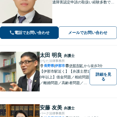
遺障害認定申請の取扱い経験多数で
す。【自己破産】金融業者からの催促
をストップできます。住宅ローンが残
っている場合もご相談ください。な
お、個室での相談対応も可能です。
電話でお問い合わせ
メールでお問い合わせ
太田 明良
弁護士
ひなた法律事務所
長野県
伊那市
伊那市駅
から徒歩3分
|
【伊那市駅近く】【弁護士歴1
詳細を見
0年以上】借金問題／相続問題
る
／離婚問題／高齢者問題／相
続問題／環境問題／企業法務
など、幅広い法律トラブルの
ご相談を承ります。【地域に
根ざした弁護士】もし何かお
安藤 友美
弁護士
困りな事がございましたらお
パーク法律事務所