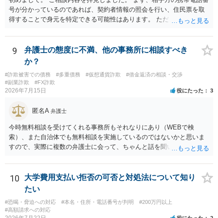
号が分かっているのであれば、契約者情報の照会を行い、住民票を取
得することで身元を特定できる可能性はあります。 ただ、他人名義の
携帯電話であるなどした場合には特定に結びつけることは難しいとこ
ろです。 LINEについても、詐欺の事案であれば照会できる可能性はあ
りますが、携帯電話の番号を経由する方法より難しくなります。 身元
9
弁護士の態度に不満、他の事務所に相談すべき
を特定した後は、返金の理屈があるかどうかを確認していきます。 基
か？
本的に贈与に該当する場合には返金請求ができません。 詐欺を含め、
#詐欺被害での債務
#多重債務
#仮想通貨詐欺
#借金返済の相談・交渉
当方に返金の理屈があるかどうかを確認していきます。 さらに、渡し
#副業詐欺
#FX詐欺
た金額について、裏付けがあるかどうかも精査します。 上記を経て、
2026年7月15日
役にたった
3
身元の特定、返金の理屈があると判断できるのであれば、まずは交渉
からスタートすることになるでしょう。 ご理解のとおり、詐欺である
匿名A
弁護士
ことの立証は簡単ではありません。 刑事事件化が出来るのであれば、
返金交渉で有利になる可能性がありますが、民事上の詐欺の立証以上
今時無料相談を受けてくれる事務所もそれなりにあり（WEBで検
に難しいところがあります。 こちらについては、一度、最寄りの警察
索）、また自治体でも無料相談を実施しているのではないかと思いま
署に被害相談をするようにしてください。 具体的な見通しに関して
すので、実際に複数の弁護士に会って、ちゃんと話を聞いてくれる
は、証拠を拝見する必要があるため、直接弁護士にご相談された方が
方、高圧的ではない方に相談した方が良いでしょう。その弁護士の方
良いかと思います。
はそもそも事案を把握できていないようですので、御相談の案件につ
いては弁護士として能力不足なのかもしれません。相手にしない方が
10
大学費用支払い拒否の可否と対処法について知り
良いと思います。ただ、仮想通貨詐欺の被害回復は現実的には難しい
たい
かもしれません。
#恐喝・脅迫への対応
#本名・住所・電話番号が判明
#200万円以上
#高額請求への対応
2026年7月22日
役にたった
2