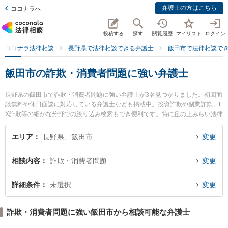
弁護士の方はこちら
ココナラへ
投稿する
探す
閲覧履歴
マイリスト
ログイン
ココナラ法律相談
長野県で法律相談できる弁護士
飯田市で法律相談で
飯田市の詐欺・消費者問題に強い弁護士
長野県の飯田市で詐欺・消費者問題に強い弁護士が3名見つかりました。初回面
談無料や休日面談に対応している弁護士なども掲載中。投資詐欺や副業詐欺、F
X詐欺等の細かな分野での絞り込み検索もでき便利です。特に丘の上みらい法律
事務所の髙橋 伸夫弁護士やミカタ弁護士法人 飯田事務所の髙山 乃亜弁護士、
ミカタ弁護士法人 飯田事務所の佐藤 遼平弁護士のプロフィール情報や弁護士費
エリア
長野県、飯田市
変更
用、強みなどが注目されています。『飯田市で土日や夜間に発生した詐欺・消
費者問題のトラブルを今すぐに弁護士に相談したい』『詐欺・消費者問題のト
相談内容
詐欺・消費者問題
変更
ラブル解決の実績豊富な近くの弁護士を検索したい』『初回相談無料で詐欺・
消費者問題を法律相談できる飯田市内の弁護士に相談予約したい』などでお困
りの相談者さんにおすすめです。
詳細条件
未選択
変更
詐欺・消費者問題に強い飯田市から相談可能な弁護士