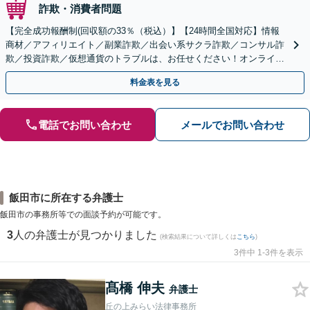
詐欺・消費者問題
【完全成功報酬制(回収額の33％（税込）】【24時間全国対応】情報
商材／アフィリエイト／副業詐欺／出会い系サクラ詐欺／コンサル詐
欺／投資詐欺／仮想通貨のトラブルは、お任せください！オンライン
のみで解決も可能！
料金表を見る
電話でお問い合わせ
メールでお問い合わせ
飯田市に所在する弁護士
飯田市の事務所等での面談予約が可能です。
3
人の弁護士が見つかりました
(検索結果について詳しくは
こちら
)
3件中 1-3件を表示
髙橋 伸夫
弁護士
丘の上みらい法律事務所