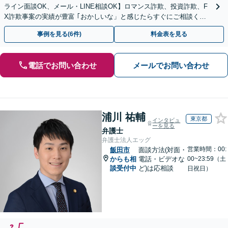
ライン面談OK、メール・LINE相談OK】ロマンス詐欺、投資詐欺、F
X詐欺事案の実績が豊富 ｢おかしいな」と感じたらすぐにご相談くだ
さい。
事例を見る(6件)
料金表を見る
電話でお問い合わせ
メールでお問い合わせ
浦川 祐輔
東京都
インタビュ
ーを見る
弁護士
弁護士法人エッグ
営業時間：00:
飯田市
面談方法(対面・
からも相
電話・ビデオな
00~23:59（土
談受付中
ど)は応相談
日祝日）