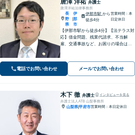
唐澤 洋祐
弁護士
唐澤洋祐法律事務所
長
伊
伊那市駅
から
営業時間：本
野
那
|
日定休日
徒歩4分
県
市
【伊那市駅から徒歩4分】【法テラス対
応】借金問題、残業代請求、不当解
雇、交通事故など、お困りの場合はす
ぐにご相談ください。【個人・企業対
応可能】弁護士が代理人として交渉し
ます!【秘密厳守】【破産管財人】
電話でお問い合わせ
メールでお問い合わせ
木下 徹
弁護士
インタビューを見る
弁護士法人ATB 山梨事務所
山梨県
甲府市
営業時間：本日定休日
|