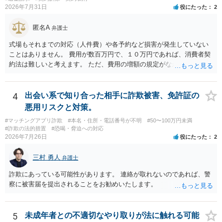
2026年7月31日
役にたった
2
匿名A
弁護士
式場もそれまでの対応（人件費）や各予約など損害が発生していない
ことはありません。 費用が数百万円で、１０万円であれば、消費者契
約法は難しいと考えます。 ただ、費用の増額の規定がなかったのに増
額するのは契約違反ですので、増額に応じずに契約を維持すればよい
ということになり、解約するのは理由がないことになります。
4
出会い系で知り合った相手に詐欺被害、免許証の
悪用リスクと対策。
#マッチングアプリ詐欺
#本名・住所・電話番号が不明
#50〜100万円未満
#詐欺の法的措置
#恐喝・脅迫への対応
2026年7月26日
役にたった
2
三村 勇人
弁護士
詐欺にあっている可能性があります。 連絡が取れないのであれば、警
察に被害届を提出されることをお勧めいたします。
5
未成年者との不適切なやり取りが法に触れる可能