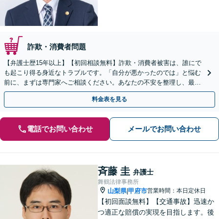
詐欺・消費者問題
【弁護士歴15年以上】【初回相談無料】詐欺・消費者被害は、誰にで
も起こり得る身近なトラブルです。「自分が悪かったのでは」と悩む
前に、まずは専門家へご相談ください。あなたの不安を整理し、最善
の解決策へ導きます。【電話・メール・WEB相談可】
料金表を見る
電話でお問い合わせ
メールでお問い合わせ
斉藤 圭
弁護士
舞鶴法律事務所
山梨県
甲府市
営業時間：本日定休日
|
【初回面談無料】【交通事故】迅速か
つ適正な賠償の実現を目指します。後