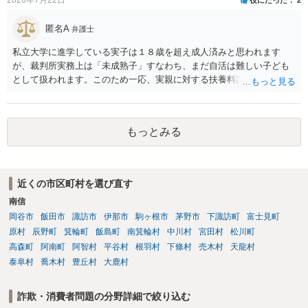
匿名A
弁護士
私立大学に進学している実子は１８歳を超え成人済みと思われます
が、裁判所実務上は「未成熟子」すなわち、まだ自活は難しい子ども
として扱われます。このため一応、実親に対する扶養料請求として法
律的には成り立つ可能性があります。 ただし、実子と同居する元配偶
者宛に養育費を支払っており、当該養育費は実子の進学費用の趣旨も
一部含まれています。また、私立大学進学について貴殿が了解したわ
もっとみる
けではないという事情も存在します。 こうした場合には、支払を拒ん
だとしても学費の請求が裁判所によって強制される可能性は低いとい
えます。 以上整理したとおり、貴殿の事情を説明し支払えないと実子
に伝えるのが良い対処法と思います。
近くの市区町村を選び直す
南信
岡谷市
飯田市
諏訪市
伊那市
駒ヶ根市
茅野市
下諏訪町
富士見町
原村
辰野町
箕輪町
飯島町
南箕輪村
中川村
宮田村
松川町
高森町
阿南町
阿智村
平谷村
根羽村
下條村
売木村
天龍村
泰阜村
喬木村
豊丘村
大鹿村
詐欺・消費者問題の分野詳細で絞り込む