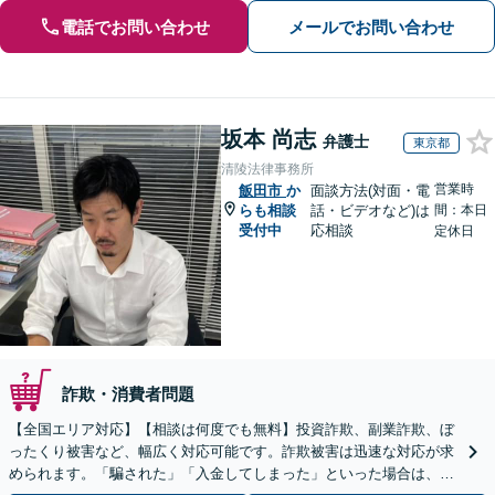
電話でお問い合わせ
メールでお問い合わせ
坂本 尚志
弁護士
東京都
清陵法律事務所
営業時
飯田市
か
面談方法(対面・電
らも相談
話・ビデオなど)は
間：本日
受付中
応相談
定休日
詐欺・消費者問題
【全国エリア対応】【相談は何度でも無料】投資詐欺、副業詐欺、ぼ
ったくり被害など、幅広く対応可能です。詐欺被害は迅速な対応が求
められます。「騙された」「入金してしまった」といった場合は、お