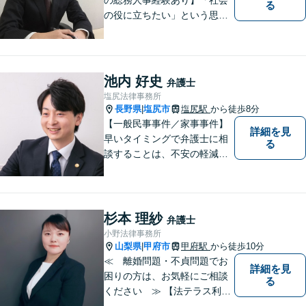
る
の役に立ちたい」という思い
を持って弁護士として活動し
ています。地元に根ざし、岡
谷市・長野県中南信の人々の
権利を守るために懸命に働き
池内 好史
弁護士
ます。離婚・借金・交通事故
塩尻法律事務所
などお気軽にご相談くださ
長野県
塩尻市
塩尻駅
から徒歩8分
|
い。
【一般民事事件／家事事件】
詳細を見
早いタイミングで弁護士に相
る
談することは、不安の軽減、
早期解決方法の発見、二次被
害の防止など様々な利点があ
ります。お気軽に御相談くだ
さい。
杉本 理紗
弁護士
小野法律事務所
山梨県
甲府市
甲府駅
から徒歩10分
|
≪ 離婚問題・不貞問題でお
詳細を見
困りの方は、お気軽にご相談
る
ください ≫ 【法テラス利用
可能】【個室での相談】 離