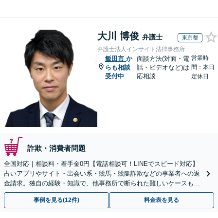
大川 博俊
弁護士
東京都
弁護士法人インサイト法律事務所
営業時
飯田市
か
面談方法(対面・電
らも相談
話・ビデオなど)は
間：本日
受付中
応相談
定休日
詐欺・消費者問題
全国対応｜相談料・着手金0円【電話相談可！LINEでスピード対応】
占いアプリやサイト・出会い系・競馬・競艇詐欺などの事業者への返
金請求。独自の経験・知識で、他事務所で断られた難しいケースも解
決に導いた実績あり。まずはお気軽にご相談ください
事例を見る(12件)
料金表を見る