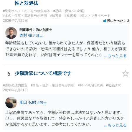
性と対処法
#児童ポルノ・わいせつ物頒布等
#恐喝・脅迫への対応
#本名・住所・電話番号が不明
#加害者
#被害者
#個人・プライベート
2026年7月26日
役にたった
2
刑事事件に強い弁護士
奥村 徹
弁護士
年齢確認もしていないし 後から出てきた人が、保護者だという確認も
できないので 詐欺・恐喝の可能性はあるでしょう 他方、相手方が真実
18歳未満であれば、 内容は電子マナーを送ってくれたら自慰行為など
の動画を要望通りに撮って送るよと言ったやりとりでした。 自分は動
画の尺は10分ほど、服を着たままで胸を触って欲しい、などの要望を
して、要求された金額(1000円程度)の電子マネーを送信してしまいま
6
少額訴訟について相談です
した。 そこから、撮影するまで暇なので顔の雰囲気の写真を交換して
欲しい、住んでいる都道府県と区を教えてと言われたので教えたりと
#詐欺の法的措置
#本名・住所・電話番号が判明
#10〜50万円未満
#返金請求
言ったやり取りをしていました。 というやりとりは、青少年条例違反
2026年7月31日
（わいせつ行為）の疑いがあります。18歳未満と知らなくても処罰可
能です。
肥田 弘昭
弁護士
上記の事情であっても、少額訴訟自体は違法ではないかと思います。
但し、住民票などを取得して、特定をしっかりと調査した方がリスク
が低減するかと思います。ご参考にしてください。