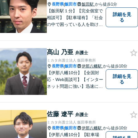
長野県
飯田市
飯田駅
から徒歩1分
|
【飯田駅１分】【完全個室で
詳細を見
相談可】【駐車場有】「社会
る
の中で困っている人を助けた
い」との思いから、弁護士に
なることを志しました。多く
の方から相談しやすい弁護士
髙山 乃亜
であることを心がけ、誠実
弁護士
に、そして丁寧に対応してい
ミカタ弁護士法人 飯田事務所
きます。
長野県
飯田市
伊那八幡駅
から徒歩10分
|
【伊那八幡10分】【全国対
詳細を見
応・Web面談可】【インター
る
ネット問題に強い】迅速に対
応し、依頼者さまの平穏な生
活をいち早く取り戻すサポー
トをさせていただきます。ど
佐藤 遼平
のようなことでも、お気軽に
弁護士
ご相談ください。
ミカタ弁護士法人 飯田事務所
長野県
飯田市
伊那八幡駅
から徒歩10分
|
【伊那八幡10分】【駐車場