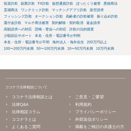
投資詐欺
副業詐欺
FX詐欺
仮想通貨詐欺
ぼったくり被害
悪徳商法
霊感商法
ワンクリック詐欺
マッチングアプリ詐欺
架空請求
フィッシング詐欺
オークション詐欺
高齢者の詐欺被害
振り込め詐欺
還付金詐欺
マルチ商法被害
契約解除・契約取消
返金請求
高額請求への対応
恐喝・脅迫への対応
詐欺の法的措置
少額訴訟サポート
本名・住所・電話番号が判明
本名・住所・電話番号が不明
海外法人・海外在住
200万円以上
100〜200万円未満
50〜100万円未満
10〜50万円未満
10万円未満
ココナラ法律相談について
ココナラ法律相談とは
ご意見・ご要望
法律Q&A
利用規約
法律相談コラム
プライバシーポリシー
ココナラとは
外部送信ポリシー
よくあるご質問
掲載をご検討の弁護士の方