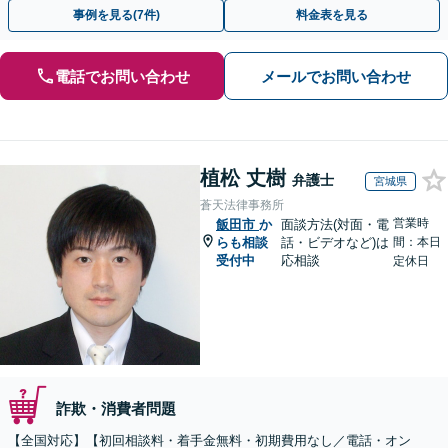
早めにご相談ください。【電話・メール・WEB相談可】
事例を見る(7件)
料金表を見る
電話でお問い合わせ
メールでお問い合わせ
植松 丈樹
弁護士
宮城県
蒼天法律事務所
営業時
飯田市
か
面談方法(対面・電
らも相談
話・ビデオなど)は
間：本日
受付中
応相談
定休日
詐欺・消費者問題
【全国対応】【初回相談料・着手金無料・初期費用なし／電話・オン