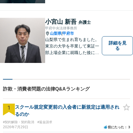
婚・不貞の問題は、他人に相
談しにくいと思いますが、弁
護士には、守秘義務がありま
小宮山 新吾
弁護士
すので、ご安心してご相談を
甲府中央法律事務所
いただければと思います。
山梨県
甲府市
|
山梨県で生まれ育ちました。
詳細を見
東京の大学を卒業して東証一
る
部上場企業に就職した後に司
法試験を志し、社会人と受験
生の二足のわらじを履いてい
た時期もあります。 平成16年
に弁護士登録した後は、山梨
県内を中心に様々な案件を取
詐欺・消費者問題の法律Q&Aランキング
り扱ってきました。
1
スクール規定変更前の入会者に新規定は適用され
るのか
#契約解除・契約取消
#返金請求
2026年7月29日
役にたった
3