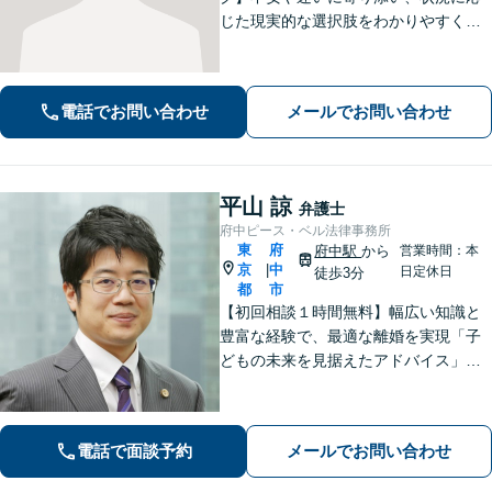
じた現実的な選択肢をわかりやすくご
提案します。納得して前に進めるよ
う、誠実にサポートいたします【全国
対応】【電話・オンライン面談可】
電話でお問い合わせ
メールでお問い合わせ
平山 諒
弁護士
府中ピース・ベル法律事務所
東
府
府中駅
から
営業時間：本
京
中
|
日定休日
徒歩3分
都
市
【初回相談１時間無料】幅広い知識と
豊富な経験で、最適な離婚を実現「子
どもの未来を見据えたアドバイス」
【子連れ相談可】【労働関係の書籍・
論文の執筆実績】企業の労働紛争、ハ
ラスメント対策措置をレクチャー。過
電話で面談予約
メールでお問い合わせ
労死・過労自殺などの問題にも精通
【府中駅3分】