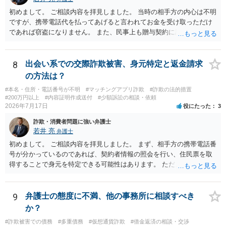
初めまして。 ご相談内容を拝見しました。 当時の相手方の内心は不明
ですが、携帯電話代を払ってあげると言われてお金を受け取っただけ
であれば窃盗になりません。 また、民事上も贈与契約に該当すると思
われるところ、返済の義務はありません。 これ以上のやり取りをせ
ず、可能であればブロックをするようにしてください。 ご不安であれ
ば、最寄りの警察署に相談をしても良いかもしれません。 以上、ご参
8
出会い系での交際詐欺被害、身元特定と返金請求
考になれば幸いです。
の方法は？
#本名・住所・電話番号が不明
#マッチングアプリ詐欺
#詐欺の法的措置
#200万円以上
#内容証明作成送付
#少額訴訟の相談・依頼
2026年7月17日
役にたった
3
詐欺・消費者問題に強い弁護士
若井 亮
弁護士
初めまして。 ご相談内容を拝見しました。 まず、相手方の携帯電話番
号が分かっているのであれば、契約者情報の照会を行い、住民票を取
得することで身元を特定できる可能性はあります。 ただ、他人名義の
携帯電話であるなどした場合には特定に結びつけることは難しいとこ
ろです。 LINEについても、詐欺の事案であれば照会できる可能性はあ
りますが、携帯電話の番号を経由する方法より難しくなります。 身元
9
弁護士の態度に不満、他の事務所に相談すべき
を特定した後は、返金の理屈があるかどうかを確認していきます。 基
か？
本的に贈与に該当する場合には返金請求ができません。 詐欺を含め、
#詐欺被害での債務
#多重債務
#仮想通貨詐欺
#借金返済の相談・交渉
当方に返金の理屈があるかどうかを確認していきます。 さらに、渡し