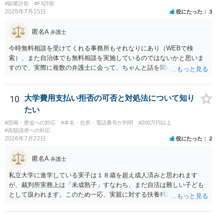
#副業詐欺
#FX詐欺
た金額について、裏付けがあるかどうかも精査します。 上記を経て、
2026年7月15日
役にたった
3
身元の特定、返金の理屈があると判断できるのであれば、まずは交渉
からスタートすることになるでしょう。 ご理解のとおり、詐欺である
匿名A
弁護士
ことの立証は簡単ではありません。 刑事事件化が出来るのであれば、
返金交渉で有利になる可能性がありますが、民事上の詐欺の立証以上
今時無料相談を受けてくれる事務所もそれなりにあり（WEBで検
に難しいところがあります。 こちらについては、一度、最寄りの警察
索）、また自治体でも無料相談を実施しているのではないかと思いま
署に被害相談をするようにしてください。 具体的な見通しに関して
すので、実際に複数の弁護士に会って、ちゃんと話を聞いてくれる
は、証拠を拝見する必要があるため、直接弁護士にご相談された方が
方、高圧的ではない方に相談した方が良いでしょう。その弁護士の方
良いかと思います。
はそもそも事案を把握できていないようですので、御相談の案件につ
いては弁護士として能力不足なのかもしれません。相手にしない方が
10
大学費用支払い拒否の可否と対処法について知り
良いと思います。ただ、仮想通貨詐欺の被害回復は現実的には難しい
たい
かもしれません。
#恐喝・脅迫への対応
#本名・住所・電話番号が判明
#200万円以上
#高額請求への対応
2026年7月22日
役にたった
2
匿名A
弁護士
私立大学に進学している実子は１８歳を超え成人済みと思われます
が、裁判所実務上は「未成熟子」すなわち、まだ自活は難しい子ども
として扱われます。このため一応、実親に対する扶養料請求として法
律的には成り立つ可能性があります。 ただし、実子と同居する元配偶
者宛に養育費を支払っており、当該養育費は実子の進学費用の趣旨も