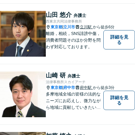
山田 悠介
弁護士
西東京共同法律事務所
東京都
立川市
立川駅
から徒歩6分
|
離婚，相続，SNS誹謗中傷，
詳細を見
消費者問題そのほか分野を問
る
わず対応しております。
山崎 研
弁護士
法律事務所スカイアーチ
東京都
府中市
府中駅
から徒歩3分
|
多摩地域全域の皆様の法的な
詳細を見
ニーズにお応えし、微力なが
る
ら地域に貢献していきたいと
考えています。