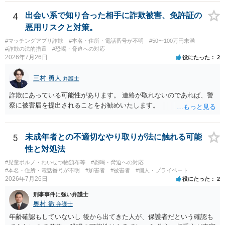
ということになり、解約するのは理由がないことになります。
4
出会い系で知り合った相手に詐欺被害、免許証の
悪用リスクと対策。
#マッチングアプリ詐欺
#本名・住所・電話番号が不明
#50〜100万円未満
#詐欺の法的措置
#恐喝・脅迫への対応
2026年7月26日
役にたった
2
三村 勇人
弁護士
詐欺にあっている可能性があります。 連絡が取れないのであれば、警
察に被害届を提出されることをお勧めいたします。
5
未成年者との不適切なやり取りが法に触れる可能
性と対処法
#児童ポルノ・わいせつ物頒布等
#恐喝・脅迫への対応
#本名・住所・電話番号が不明
#加害者
#被害者
#個人・プライベート
2026年7月26日
役にたった
2
刑事事件に強い弁護士
奥村 徹
弁護士
年齢確認もしていないし 後から出てきた人が、保護者だという確認も