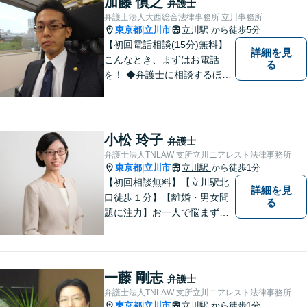
加藤 慎之
弁護士
弁護士法人大西総合法律事務所 立川事務所
東京都
立川市
立川駅
から徒歩5分
|
【初回電話相談(15分)無料】
詳細を見
こんなとき、まずはお電話
る
を！ ◆弁護士に相談するほど
のことか分からない（→まず
はご相談ください。ご自身で
対応できそうであれば、解決
法を指南します。） ◆弁護士
小松 玲子
弁護士
に依頼したら、費用はいくら
弁護士法人TNLAW 支所立川ニアレスト法律事務所
かかるのか。
東京都
立川市
立川駅
から徒歩1分
|
【初回相談無料】【立川駅北
詳細を見
口徒歩１分】【離婚・男女問
る
題に注力】お一人で悩まず、
お気軽にご相談ください。
一藤 剛志
弁護士
弁護士法人TNLAW 支所立川ニアレスト法律事務所
東京都
立川市
立川駅
から徒歩1分
|