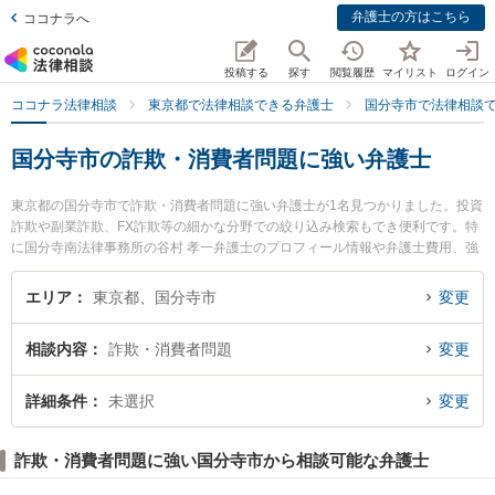
弁護士の方はこちら
ココナラへ
投稿する
探す
閲覧履歴
マイリスト
ログイン
ココナラ法律相談
東京都で法律相談できる弁護士
国分寺市で法律相談
国分寺市の詐欺・消費者問題に強い弁護士
東京都の国分寺市で詐欺・消費者問題に強い弁護士が1名見つかりました。投資
詐欺や副業詐欺、FX詐欺等の細かな分野での絞り込み検索もでき便利です。特
に国分寺南法律事務所の谷村 孝一弁護士のプロフィール情報や弁護士費用、強
みなどが注目されています。『国分寺市で土日や夜間に発生した詐欺・消費者
問題のトラブルを今すぐに弁護士に相談したい』『詐欺・消費者問題のトラブ
エリア
東京都、国分寺市
変更
ル解決の実績豊富な近くの弁護士を検索したい』『初回相談無料で詐欺・消費
者問題を法律相談できる国分寺市内の弁護士に相談予約したい』などでお困り
相談内容
詐欺・消費者問題
変更
の相談者さんにおすすめです。
詳細条件
未選択
変更
詐欺・消費者問題に強い国分寺市から相談可能な弁護士