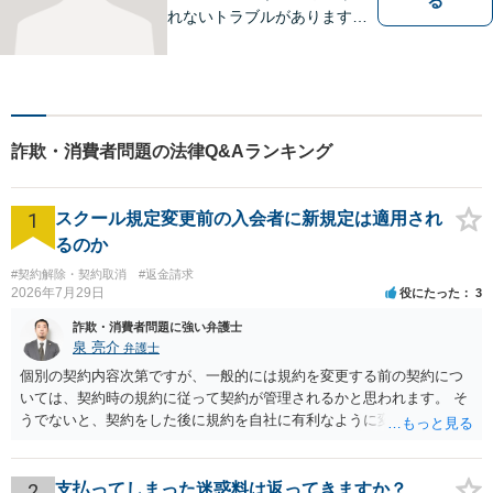
る
れないトラブルがあります。
相談の中で皆様のお話をお聞
きし、法律家がお役に立てる
かどうかを一緒に考えていき
ます。 まずはお気軽にご相談
ください。
詐欺・消費者問題の法律Q&Aランキング
1
スクール規定変更前の入会者に新規定は適用され
るのか
#契約解除・契約取消
#返金請求
2026年7月29日
役にたった
3
詐欺・消費者問題に強い弁護士
泉 亮介
弁護士
個別の契約内容次第ですが、一般的には規約を変更する前の契約につ
いては、契約時の規約に従って契約が管理されるかと思われます。 そ
うでないと、契約をした後に規約を自社に有利なように変更し、それ
を従前の顧客にも適用するということが認められてしまい不合理とな
る場合があるかと思われます。
2
支払ってしまった迷惑料は返ってきますか？