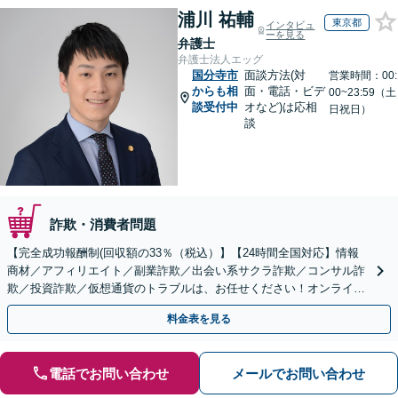
浦川 祐輔
東京都
インタビュ
ーを見る
弁護士
弁護士法人エッグ
国分寺市
面談方法(対
営業時間：00:
からも相
面・電話・ビデ
00~23:59（土
談受付中
オなど)は応相
日祝日）
談
詐欺・消費者問題
【完全成功報酬制(回収額の33％（税込）】【24時間全国対応】情報
商材／アフィリエイト／副業詐欺／出会い系サクラ詐欺／コンサル詐
欺／投資詐欺／仮想通貨のトラブルは、お任せください！オンライン
のみで解決も可能！
料金表を見る
電話でお問い合わせ
メールでお問い合わせ