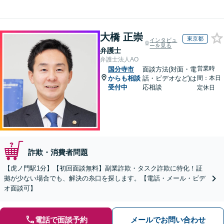
大橋 正崇
東京都
インタビュ
ーを見る
弁護士
弁護士法人AO
営業時
国分寺市
面談方法(対面・電
からも相談
話・ビデオなど)は
間：本日
受付中
応相談
定休日
詐欺・消費者問題
【虎ノ門駅1分】【初回面談無料】副業詐欺・タスク詐欺に特化！証
拠が少ない場合でも、解決の糸口を探します。【電話・メール・ビデ
オ面談可】
電話で面談予約
メールでお問い合わせ