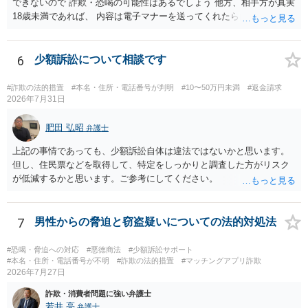
できないので 詐欺・恐喝の可能性はあるでしょう 他方、相手方が真実
18歳未満であれば、 内容は電子マナーを送ってくれたら自慰行為など
の動画を要望通りに撮って送るよと言ったやりとりでした。 自分は動
画の尺は10分ほど、服を着たままで胸を触って欲しい、などの要望を
して、要求された金額(1000円程度)の電子マネーを送信してしまいま
6
少額訴訟について相談です
した。 そこから、撮影するまで暇なので顔の雰囲気の写真を交換して
欲しい、住んでいる都道府県と区を教えてと言われたので教えたりと
#詐欺の法的措置
#本名・住所・電話番号が判明
#10〜50万円未満
#返金請求
言ったやり取りをしていました。 というやりとりは、青少年条例違反
2026年7月31日
（わいせつ行為）の疑いがあります。18歳未満と知らなくても処罰可
能です。
肥田 弘昭
弁護士
上記の事情であっても、少額訴訟自体は違法ではないかと思います。
但し、住民票などを取得して、特定をしっかりと調査した方がリスク
が低減するかと思います。ご参考にしてください。
7
男性からの脅迫と窃盗疑いについての法的対処法
#恐喝・脅迫への対応
#悪徳商法
#少額訴訟サポート
#本名・住所・電話番号が不明
#詐欺の法的措置
#マッチングアプリ詐欺
2026年7月27日
詐欺・消費者問題に強い弁護士
若井 亮
弁護士