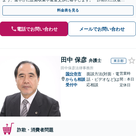
害」のご相談も対応します【初回相談無料】【Web相談可】
料金表を見る
電話でお問い合わせ
メールでお問い合わせ
田中 保彦
弁護士
東京都
田中保彦法律事務所
営業時
国分寺市
面談方法(対面・電
からも相談
話・ビデオなど)は
間：本日
受付中
応相談
定休日
詐欺・消費者問題