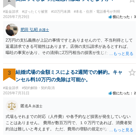
#返金請求
#ぼったくり被害
#10万円未満
#本名・住所・電話番号が判明
2026年7月29日
役にたった
3
肥田 弘昭
弁護士
2万円の支払義務が上記の事情ですとありませんので、不当利得として
返還請求できる可能性はあります。店側の支払請求があるとすれば、
嘔吐の事実があり、その清掃に2万円相当の損害が生じた場合です。ご
参考にしてください。
3
結婚式場の金額ミスによる2週間での解約。キャ
ンセル料10万円の免除は可能か。
#返金請求
#契約解除・契約取消
2026年7月31日
役にたった
2
匿名A
弁護士
式場もそれまでの対応（人件費）や各予約など損害が発生していない
ことはありません。 費用が数百万円で、１０万円であれば、消費者契
約法は難しいと考えます。 ただ、費用の増額の規定がなかったのに増
額するのは契約違反ですので、増額に応じずに契約を維持すればよい