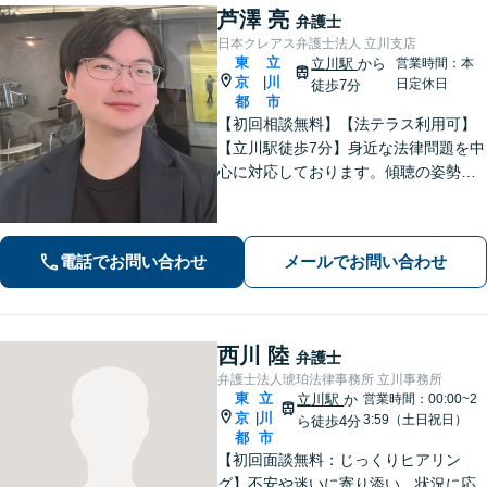
芦澤 亮
弁護士
日本クレアス弁護士法人 立川支店
東
立
立川駅
から
営業時間：本
京
川
|
日定休日
徒歩7分
都
市
【初回相談無料】【法テラス利用可】
【立川駅徒歩7分】身近な法律問題を中
心に対応しております。傾聴の姿勢と
話しやすい雰囲気作りを大切にしてお
りますので、何かお困りごとがござい
ましたらお気軽にご相談ください。
電話でお問い合わせ
メールでお問い合わせ
【電話相談可】【休日・夜間面談可】
西川 陸
弁護士
弁護士法人琥珀法律事務所 立川事務所
東
立
立川駅
か
営業時間：00:00~2
京
川
|
3:59（土日祝日）
ら徒歩4分
都
市
【初回面談無料：じっくりヒアリン
グ】不安や迷いに寄り添い、状況に応