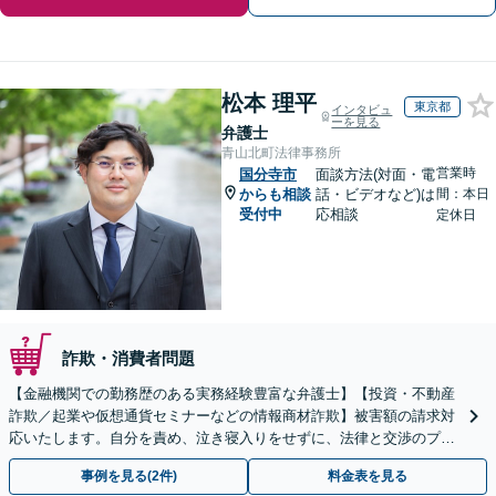
松本 理平
東京都
インタビュ
ーを見る
弁護士
青山北町法律事務所
営業時
国分寺市
面談方法(対面・電
からも相談
話・ビデオなど)は
間：本日
受付中
応相談
定休日
詐欺・消費者問題
【金融機関での勤務歴のある実務経験豊富な弁護士】【投資・不動産
詐欺／起業や仮想通貨セミナーなどの情報商材詐欺】被害額の請求対
応いたします。自分を責め、泣き寝入りをせずに、法律と交渉のプロ
にまずはご相談ください。【表参道駅から徒歩3分】
事例を見る(2件)
料金表を見る