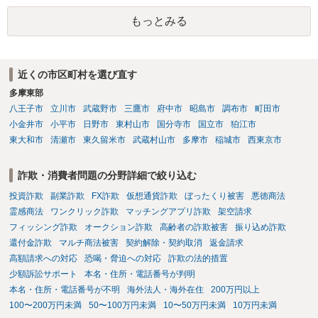
一部含まれています。また、私立大学進学について貴殿が了解したわ
もっとみる
けではないという事情も存在します。 こうした場合には、支払を拒ん
だとしても学費の請求が裁判所によって強制される可能性は低いとい
えます。 以上整理したとおり、貴殿の事情を説明し支払えないと実子
に伝えるのが良い対処法と思います。
近くの市区町村を選び直す
多摩東部
八王子市
立川市
武蔵野市
三鷹市
府中市
昭島市
調布市
町田市
小金井市
小平市
日野市
東村山市
国分寺市
国立市
狛江市
東大和市
清瀬市
東久留米市
武蔵村山市
多摩市
稲城市
西東京市
詐欺・消費者問題の分野詳細で絞り込む
投資詐欺
副業詐欺
FX詐欺
仮想通貨詐欺
ぼったくり被害
悪徳商法
霊感商法
ワンクリック詐欺
マッチングアプリ詐欺
架空請求
フィッシング詐欺
オークション詐欺
高齢者の詐欺被害
振り込め詐欺
還付金詐欺
マルチ商法被害
契約解除・契約取消
返金請求
高額請求への対応
恐喝・脅迫への対応
詐欺の法的措置
少額訴訟サポート
本名・住所・電話番号が判明
本名・住所・電話番号が不明
海外法人・海外在住
200万円以上
100〜200万円未満
50〜100万円未満
10〜50万円未満
10万円未満