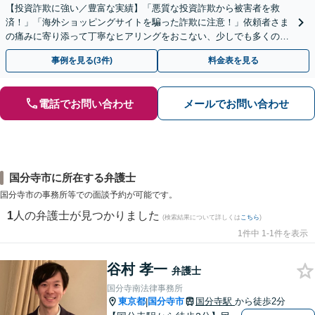
【投資詐欺に強い／豊富な実績】「悪質な投資詐欺から被害者を救
済！」「海外ショッピングサイトを騙った詐欺に注意！」依頼者さま
の痛みに寄り添って丁寧なヒアリングをおこない、少しでも多くの返
金が得られるよう尽力します！
事例を見る(3件)
料金表を見る
電話でお問い合わせ
メールでお問い合わせ
国分寺市に所在する弁護士
国分寺市の事務所等での面談予約が可能です。
1
人の弁護士が見つかりました
(検索結果について詳しくは
こちら
)
1件中 1-1件を表示
谷村 孝一
弁護士
国分寺南法律事務所
東京都
国分寺市
国分寺駅
から徒歩2分
|