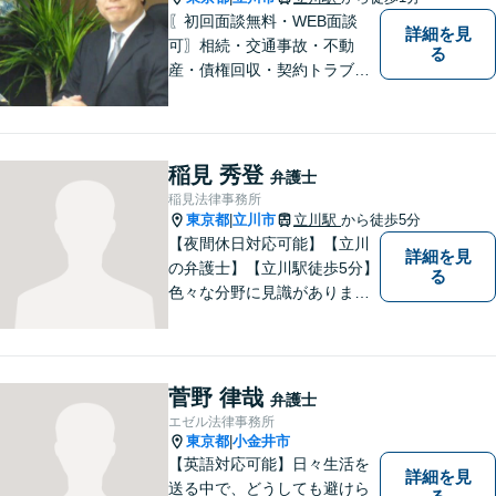
〖初回面談無料・WEB面談
詳細を見
可〗相続・交通事故・不動
る
産・債権回収・契約トラブル
に対応。事業と暮らしを守る
ため、早い段階から丁寧にサ
ポートします〖立川駅近く〗
稲見 秀登
弁護士
稲見法律事務所
東京都
立川市
立川駅
から徒歩5分
|
【夜間休日対応可能】【立川
詳細を見
の弁護士】【立川駅徒歩5分】
る
色々な分野に見識がありま
す。少しでもお悩みを抱えて
いる方は是非一度ご相談くだ
さい。
菅野 律哉
弁護士
エゼル法律事務所
東京都
小金井市
|
【英語対応可能】日々生活を
詳細を見
送る中で、どうしても避けら