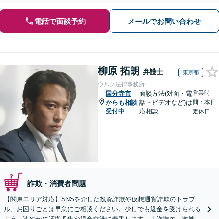
電話で面談予約
メールでお問い合わせ
柳原 拓朗
弁護士
東京都
ウルク法律事務所
営業時
国分寺市
面談方法(対面・電
からも相談
話・ビデオなど)は
間：本日
受付中
応相談
定休日
詐欺・消費者問題
【関東エリア対応】SNSを介した投資詐欺や仮想通貨詐欺のトラブ
ル、お困りごとは早急にご相談ください。少しでも返金を受けられる
よう、速やかに証拠収集や返金交渉に着手します。「詐欺の二次被