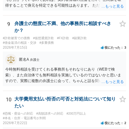
得することで身元を特定できる可能性はあります。 ただ、他人名義の
携帯電話であるなどした場合には特定に結びつけることは難しいとこ
ろです。 LINEについても、詐欺の事案であれば照会できる可能性はあ
りますが、携帯電話の番号を経由する方法より難しくなります。 身元
9
弁護士の態度に不満、他の事務所に相談すべき
を特定した後は、返金の理屈があるかどうかを確認していきます。 基
か？
本的に贈与に該当する場合には返金請求ができません。 詐欺を含め、
#詐欺被害での債務
#仮想通貨詐欺
#FX詐欺
#副業詐欺
当方に返金の理屈があるかどうかを確認していきます。 さらに、渡し
#借金返済の相談・交渉
#多重債務
た金額について、裏付けがあるかどうかも精査します。 上記を経て、
2026年7月15日
役にたった
3
身元の特定、返金の理屈があると判断できるのであれば、まずは交渉
からスタートすることになるでしょう。 ご理解のとおり、詐欺である
匿名A
弁護士
ことの立証は簡単ではありません。 刑事事件化が出来るのであれば、
返金交渉で有利になる可能性がありますが、民事上の詐欺の立証以上
今時無料相談を受けてくれる事務所もそれなりにあり（WEBで検
に難しいところがあります。 こちらについては、一度、最寄りの警察
索）、また自治体でも無料相談を実施しているのではないかと思いま
署に被害相談をするようにしてください。 具体的な見通しに関して
すので、実際に複数の弁護士に会って、ちゃんと話を聞いてくれる
は、証拠を拝見する必要があるため、直接弁護士にご相談された方が
方、高圧的ではない方に相談した方が良いでしょう。その弁護士の方
良いかと思います。
はそもそも事案を把握できていないようですので、御相談の案件につ
いては弁護士として能力不足なのかもしれません。相手にしない方が
10
大学費用支払い拒否の可否と対処法について知り
良いと思います。ただ、仮想通貨詐欺の被害回復は現実的には難しい
たい
かもしれません。
#恐喝・脅迫への対応
#高額請求への対応
#200万円以上
#本名・住所・電話番号が判明
2026年7月22日
役にたった
2