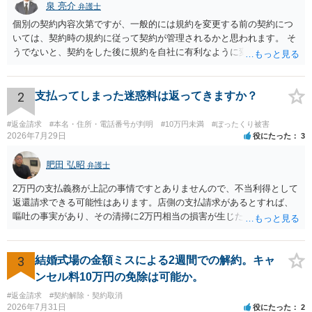
泉 亮介
弁護士
個別の契約内容次第ですが、一般的には規約を変更する前の契約につ
いては、契約時の規約に従って契約が管理されるかと思われます。 そ
うでないと、契約をした後に規約を自社に有利なように変更し、それ
を従前の顧客にも適用するということが認められてしまい不合理とな
る場合があるかと思われます。
2
支払ってしまった迷惑料は返ってきますか？
#返金請求
#本名・住所・電話番号が判明
#10万円未満
#ぼったくり被害
2026年7月29日
役にたった
3
肥田 弘昭
弁護士
2万円の支払義務が上記の事情ですとありませんので、不当利得として
返還請求できる可能性はあります。店側の支払請求があるとすれば、
嘔吐の事実があり、その清掃に2万円相当の損害が生じた場合です。ご
参考にしてください。
3
結婚式場の金額ミスによる2週間での解約。キャ
ンセル料10万円の免除は可能か。
#返金請求
#契約解除・契約取消
2026年7月31日
役にたった
2