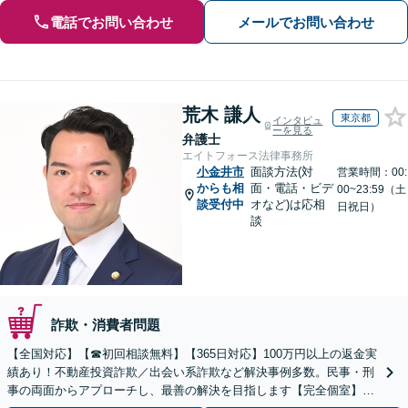
電話でお問い合わせ
メールでお問い合わせ
荒木 謙人
東京都
インタビュ
ーを見る
弁護士
エイトフォース法律事務所
小金井市
面談方法(対
営業時間：00:
からも相
面・電話・ビデ
00~23:59（土
談受付中
オなど)は応相
日祝日）
談
詐欺・消費者問題
【全国対応】【☎︎初回相談無料】【365日対応】100万円以上の返金実
績あり！不動産投資詐欺／出会い系詐欺など解決事例多数。民事・刑
事の両面からアプローチし、最善の解決を目指します【完全個室】