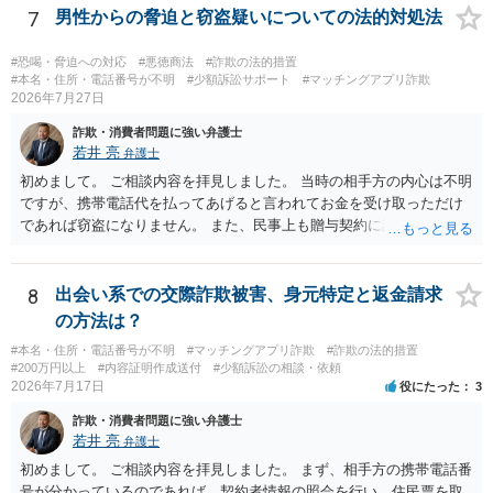
7
男性からの脅迫と窃盗疑いについての法的対処法
#恐喝・脅迫への対応
#悪徳商法
#詐欺の法的措置
#本名・住所・電話番号が不明
#少額訴訟サポート
#マッチングアプリ詐欺
2026年7月27日
詐欺・消費者問題に強い弁護士
若井 亮
弁護士
初めまして。 ご相談内容を拝見しました。 当時の相手方の内心は不明
ですが、携帯電話代を払ってあげると言われてお金を受け取っただけ
であれば窃盗になりません。 また、民事上も贈与契約に該当すると思
われるところ、返済の義務はありません。 これ以上のやり取りをせ
ず、可能であればブロックをするようにしてください。 ご不安であれ
ば、最寄りの警察署に相談をしても良いかもしれません。 以上、ご参
8
出会い系での交際詐欺被害、身元特定と返金請求
考になれば幸いです。
の方法は？
#本名・住所・電話番号が不明
#マッチングアプリ詐欺
#詐欺の法的措置
#200万円以上
#内容証明作成送付
#少額訴訟の相談・依頼
2026年7月17日
役にたった
3
詐欺・消費者問題に強い弁護士
若井 亮
弁護士
初めまして。 ご相談内容を拝見しました。 まず、相手方の携帯電話番
号が分かっているのであれば、契約者情報の照会を行い、住民票を取