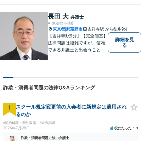
ご依頼者様のお話を丁寧に聞
き、的確なアドバイスで「不
安」を「安心」に変えられる
長田 大
弁護士
よう尽力いたします。
ARK法律事務所
東京都
武蔵野市
吉祥寺駅
から徒歩9分
|
【吉祥寺駅9分】【完全個室】
詳細を見
法律問題は複雑ですが、信頼
る
できる弁護士と出会うことで
解決への道が開けます。 関係
があるか分からないことで
も、ためらわずにご相談くだ
さい。一緒に最善の解決策を
見つけましょう。【迅速な対
詐欺・消費者問題の法律Q&Aランキング
応】
1
スクール規定変更前の入会者に新規定は適用され
るのか
#契約解除・契約取消
#返金請求
2026年7月29日
役にたった
3
詐欺・消費者問題に強い弁護士