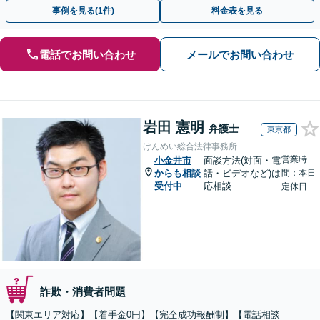
【代々木駅3分】
事例を見る(1件)
料金表を見る
電話でお問い合わせ
メールでお問い合わせ
岩田 憲明
弁護士
東京都
けんめい総合法律事務所
営業時
小金井市
面談方法(対面・電
からも相談
話・ビデオなど)は
間：本日
受付中
応相談
定休日
詐欺・消費者問題
【関東エリア対応】【着手金0円】【完全成功報酬制】【電話相談