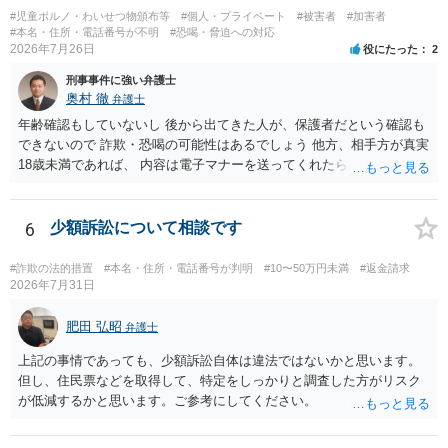
#児童ポルノ・わいせつ物頒布等
#個人・プライベート
#被害者
#加害者
#本名・住所・電話番号が不明
#恐喝・脅迫への対応
2026年7月26日
役にたった
2
刑事事件に強い弁護士
奥村 徹
弁護士
年齢確認もしていないし 後から出てきた人が、保護者だという確認も
できないので 詐欺・恐喝の可能性はあるでしょう 他方、相手方が真実
18歳未満であれば、 内容は電子マナーを送ってくれたら自慰行為など
の動画を要望通りに撮って送るよと言ったやりとりでした。 自分は動
画の尺は10分ほど、服を着たままで胸を触って欲しい、などの要望を
して、要求された金額(1000円程度)の電子マネーを送信してしまいま
6
少額訴訟について相談です
した。 そこから、撮影するまで暇なので顔の雰囲気の写真を交換して
欲しい、住んでいる都道府県と区を教えてと言われたので教えたりと
#詐欺の法的措置
#本名・住所・電話番号が判明
#10〜50万円未満
#返金請求
言ったやり取りをしていました。 というやりとりは、青少年条例違反
2026年7月31日
（わいせつ行為）の疑いがあります。18歳未満と知らなくても処罰可
能です。
肥田 弘昭
弁護士
上記の事情であっても、少額訴訟自体は違法ではないかと思います。
但し、住民票などを取得して、特定をしっかりと調査した方がリスク
が低減するかと思います。ご参考にしてください。