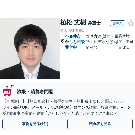
植松 丈樹
弁護士
宮城県
蒼天法律事務所
営業時
小金井市
面談方法(対面・電
からも相談
話・ビデオなど)は
間：本日
受付中
応相談
定休日
詐欺・消費者問題
【全国対応】【初回相談料・着手金無料・初期費用なし／電話・オン
ライン面談OK、メール・LINE相談OK】ロマンス詐欺、投資詐欺、F
X詐欺事案の実績が豊富 ｢おかしいな」と感じたらすぐにご相談くだ
さい。
事例を見る(6件)
料金表を見る