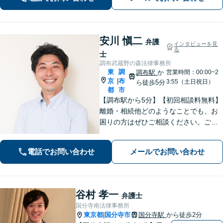
気軽にご相談ください【調布駅4分】
安川 愼二
弁護
インタビューを見
る
士
調布武蔵野の森法律事務所
東
調
調布駅
か
営業時間：00:00~2
京
布
|
3:55（土日祝日）
ら徒歩5分
都
市
【調布駅から5分】【初回相談料無料】
離婚・相続他どのようなことでも、お
困りの方はぜひご相談ください。ご連
絡いただいた際には弁護士が直接対応
させていただきます。
電話でお問い合わせ
メールでお問い合わせ
谷村 孝一
弁護士
国分寺南法律事務所
東京都
国分寺市
国分寺駅
から徒歩2分
|