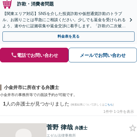
詐欺・消費者問題
【関東エリア対応】SNSを介した投資詐欺や仮想通貨詐欺のトラブ
ル、お困りごとは早急にご相談ください。少しでも返金を受けられる
よう、速やかに証拠収集や返金交渉に着手します。「詐欺の二次被
害」のご相談も対応します【初回相談無料】【Web相談可】
料金表を見る
電話でお問い合わせ
メールでお問い合わせ
小金井市に所在する弁護士
小金井市の事務所等での面談予約が可能です。
1
人の弁護士が見つかりました
(検索結果について詳しくは
こちら
)
1件中 1-1件を表示
菅野 律哉
弁護士
エゼル法律事務所