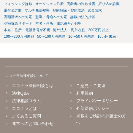
フィッシング詐欺
オークション詐欺
高齢者の詐欺被害
振り込め詐欺
還付金詐欺
マルチ商法被害
契約解除・契約取消
返金請求
高額請求への対応
恐喝・脅迫への対応
詐欺の法的措置
少額訴訟サポート
本名・住所・電話番号が判明
本名・住所・電話番号が不明
海外法人・海外在住
200万円以上
100〜200万円未満
50〜100万円未満
10〜50万円未満
10万円未満
ココナラ法律相談について
ココナラ法律相談とは
ご意見・ご要望
法律Q&A
利用規約
法律相談コラム
プライバシーポリシー
ココナラとは
外部送信ポリシー
よくあるご質問
掲載をご検討の弁護士の方
へ
運営へのお問い合わせ