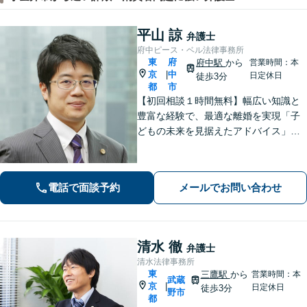
平山 諒
弁護士
府中ピース・ベル法律事務所
東
府
府中駅
から
営業時間：本
京
中
|
日定休日
徒歩3分
都
市
【初回相談１時間無料】幅広い知識と
豊富な経験で、最適な離婚を実現「子
どもの未来を見据えたアドバイス」
【子連れ相談可】【労働関係の書籍・
論文の執筆実績】企業の労働紛争、ハ
ラスメント対策措置をレクチャー。過
電話で面談予約
メールでお問い合わせ
労死・過労自殺などの問題にも精通
【府中駅3分】
清水 徹
弁護士
清水法律事務所
東
三鷹駅
から
営業時間：本
武蔵
京
|
日定休日
徒歩3分
野市
都