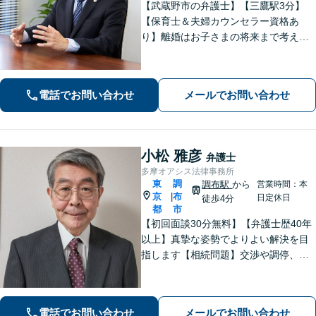
【武蔵野市の弁護士】【三鷹駅3分】
【保育士＆夫婦カウンセラー資格あ
り】離婚はお子さまの将来まで考えた
アドバイス！「不動産借主の方：立
退・立退料の増額交渉」「NPOの顧問
も引き受けております」【平日夜間相
電話でお問い合わせ
メールでお問い合わせ
談可】
小松 雅彦
弁護士
多摩オアシス法律事務所
東
調
調布駅
から
営業時間：本
京
布
|
日定休日
徒歩4分
都
市
【初回面談30分無料】【弁護士歴40年
以上】真摯な姿勢でよりよい解決を目
指します【相続問題】交渉や調停、裁
判などさまざまなフェーズに対応。不
動産処理もお任せください【離婚問
題】熟年離婚や離婚を検討中の方もお
電話でお問い合わせ
メールでお問い合わせ