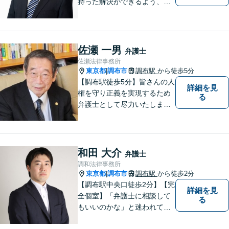
持った解決ができるよう、問
題解決というゴールだけでな
く過程も重要視してまいりま
す。一つひとつの案件に最大
限の努力を尽くしていきま
佐瀬 一男
弁護士
す。【司法書士資格あり】
佐瀬法律事務所
【宅建士資格あり】【法テラ
東京都
調布市
調布駅
から徒歩5分
|
ス利用可能】
【調布駅徒歩5分】皆さんの人
詳細を見
権を守り正義を実現するため
る
弁護士として尽力いたしま
す。離婚、相続、交通事故な
どお気軽にご相談ください。
和田 大介
弁護士
調和法律事務所
東京都
調布市
調布駅
から徒歩2分
|
【調布駅中央口徒歩2分】【完
詳細を見
全個室】「弁護士に相談して
る
もいいのかな」と迷われてい
る方は私にご相談ください。