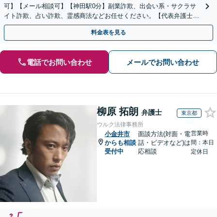
可】【メール相談可】【神田駅0分】副業詐欺、出会い系・サクラサ
イト詐欺、占い詐欺、霊感商法などお任せください。【代表弁護士が
対応】
料金表を見る
電話でお問い合わせ
メールでお問い合わせ
柳原 拓朗
弁護士
東京都
ウルク法律事務所
営業時
小金井市
面談方法(対面・電
からも相談
話・ビデオなど)は
間：本日
受付中
応相談
定休日