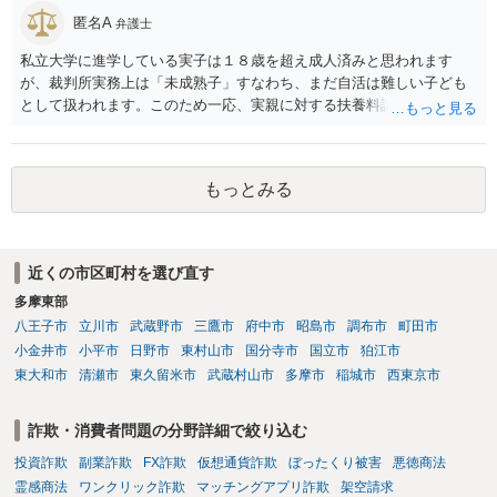
匿名A
弁護士
私立大学に進学している実子は１８歳を超え成人済みと思われます
が、裁判所実務上は「未成熟子」すなわち、まだ自活は難しい子ども
として扱われます。このため一応、実親に対する扶養料請求として法
律的には成り立つ可能性があります。 ただし、実子と同居する元配偶
者宛に養育費を支払っており、当該養育費は実子の進学費用の趣旨も
一部含まれています。また、私立大学進学について貴殿が了解したわ
もっとみる
けではないという事情も存在します。 こうした場合には、支払を拒ん
だとしても学費の請求が裁判所によって強制される可能性は低いとい
えます。 以上整理したとおり、貴殿の事情を説明し支払えないと実子
に伝えるのが良い対処法と思います。
近くの市区町村を選び直す
多摩東部
八王子市
立川市
武蔵野市
三鷹市
府中市
昭島市
調布市
町田市
小金井市
小平市
日野市
東村山市
国分寺市
国立市
狛江市
東大和市
清瀬市
東久留米市
武蔵村山市
多摩市
稲城市
西東京市
詐欺・消費者問題の分野詳細で絞り込む
投資詐欺
副業詐欺
FX詐欺
仮想通貨詐欺
ぼったくり被害
悪徳商法
霊感商法
ワンクリック詐欺
マッチングアプリ詐欺
架空請求