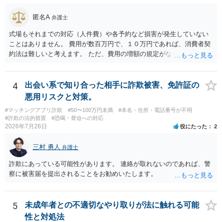
匿名A
弁護士
式場もそれまでの対応（人件費）や各予約など損害が発生していない
ことはありません。 費用が数百万円で、１０万円であれば、消費者契
約法は難しいと考えます。 ただ、費用の増額の規定がなかったのに増
額するのは契約違反ですので、増額に応じずに契約を維持すればよい
ということになり、解約するのは理由がないことになります。
4
出会い系で知り合った相手に詐欺被害、免許証の
悪用リスクと対策。
#マッチングアプリ詐欺
#50〜100万円未満
#本名・住所・電話番号が不明
#詐欺の法的措置
#恐喝・脅迫への対応
2026年7月26日
役にたった
2
三村 勇人
弁護士
詐欺にあっている可能性があります。 連絡が取れないのであれば、警
察に被害届を提出されることをお勧めいたします。
5
未成年者との不適切なやり取りが法に触れる可能
性と対処法