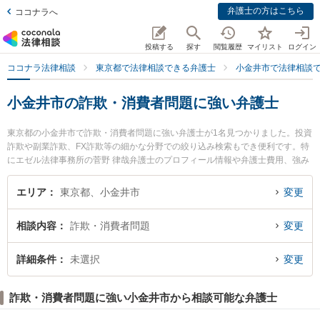
弁護士の方はこちら
ココナラへ
投稿する
探す
閲覧履歴
マイリスト
ログイン
ココナラ法律相談
東京都で法律相談できる弁護士
小金井市で法律相談
小金井市の詐欺・消費者問題に強い弁護士
東京都の小金井市で詐欺・消費者問題に強い弁護士が1名見つかりました。投資
詐欺や副業詐欺、FX詐欺等の細かな分野での絞り込み検索もでき便利です。特
にエゼル法律事務所の菅野 律哉弁護士のプロフィール情報や弁護士費用、強み
などが注目されています。『小金井市で土日や夜間に発生した詐欺・消費者問
題のトラブルを今すぐに弁護士に相談したい』『詐欺・消費者問題のトラブル
エリア
東京都、小金井市
変更
解決の実績豊富な近くの弁護士を検索したい』『初回相談無料で詐欺・消費者
問題を法律相談できる小金井市内の弁護士に相談予約したい』などでお困りの
相談内容
詐欺・消費者問題
変更
相談者さんにおすすめです。
詳細条件
未選択
変更
詐欺・消費者問題に強い小金井市から相談可能な弁護士