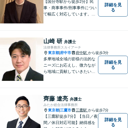
【国分寺駅から徒歩2分】民
詳細を見
事・商事事件/刑事事件につい
る
て幅広く対応しています。ま
ずはお気軽にご相談くださ
い。
山崎 研
弁護士
法律事務所スカイアーチ
東京都
府中市
府中駅
から徒歩3分
|
多摩地域全域の皆様の法的な
詳細を見
ニーズにお応えし、微力なが
る
ら地域に貢献していきたいと
考えています。
齊藤 遼亮
弁護士
みたか総合法律事務所
東京都
三鷹市
三鷹駅
から徒歩7分
|
【三鷹駅徒歩7分】【当日／夜
詳細を見
間／休日対応可能】納得感を
る