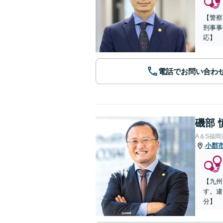
【警察
刑事事
応】
電話でお問い合わ
磯部 
A＆S福
小郡
【九州
す。逮
分】