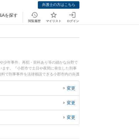
弁護士の方はこちら
&Aを探す
閲覧履歴
マイリスト
ログイン
側や少年事件、再犯・前科あり等の細かな分野で
います。『小郡市で土日や夜間に発生した刑事
無料で刑事事件を法律相談できる小郡市内の弁護
変更
変更
変更