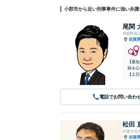
小郡市から近い刑事事件に強い弁護
尾関 
筑紫野基
佐賀
【最短
絡を心
【土日
電話でお問い合わ
松田 
弁護士法人
佐賀