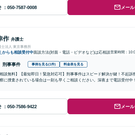
せ
メール
幸作
弁護士
護士法人 東京事務所
市
からも相談受付中
面談方法(対面・電話・ビデオなど)は応相談
営業時間：10:
刑事事件
事例を見る(1件)
料金表を見る
相談無料】【最短即日！緊急対応可】刑事事件はスピード解決が鍵！不起訴
察に捜査されている場合は一刻も早くご相談ください。深夜まで電話受付中
せ
メール