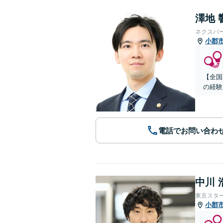
澤地 
ネクスパ
小郡
【全国
の経験
電話でお問い合わ
中川 
東京スタ
小郡