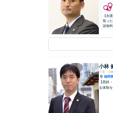
【弁護
取った
談無料
小林 
三宅・小
福岡
【西鉄・
る体制を