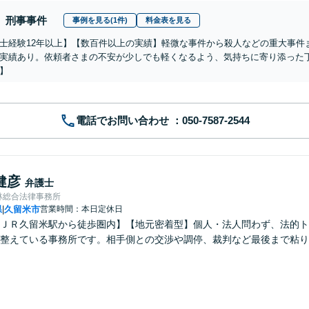
刑事事件
事例を見る(1件)
料金表を見る
士経験12年以上】【数百件以上の実績】軽微な事件から殺人などの重大事件
実績あり。依頼者さまの不安が少しでも軽くなるよう、気持ちに寄り添った
】
電話でお問い合わせ
健彦
弁護士
林総合法律事務所
県
久留米市
営業時間：本日定休日
|
ＪＲ久留米駅から徒歩圏内】【地元密着型】個人・法人問わず、法的ト
整えている事務所です。相手側との交渉や調停、裁判など最後まで粘り