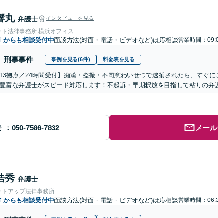
響丸
弁護士
インタビューを見る
ート法律事務所 横浜オフィス
市
からも相談受付中
面談方法(対面・電話・ビデオなど)は応相談
営業時間：09:
刑事事件
事例を見る(6件)
料金表を見る
13拠点／24時間受付】痴漢・盗撮・不同意わいせつで逮捕されたら、すぐ
豊富な弁護士がスピード対応します！不起訴・早期釈放を目指して粘りの弁
せ
メール
浩秀
弁護士
ートアップ法律事務所
市
からも相談受付中
面談方法(対面・電話・ビデオなど)は応相談
営業時間：06: