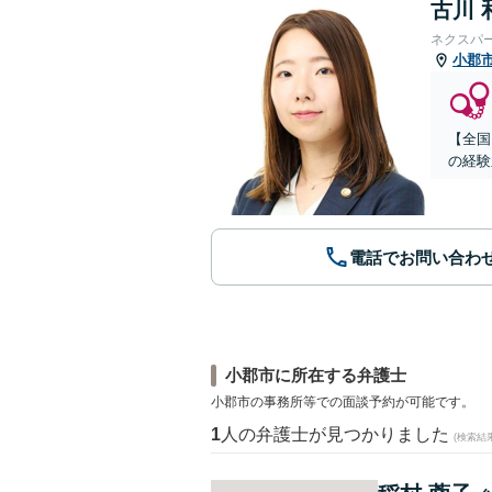
古川 
ネクスパ
小郡
【全国
の経験
電話でお問い合わ
小郡市に所在する弁護士
小郡市の事務所等での面談予約が可能です。
1
人の弁護士が見つかりました
(検索結