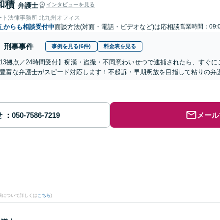
和積
弁護士
インタビューを見る
ート法律事務所 北九州オフィス
市
からも相談受付中
面談方法(対面・電話・ビデオなど)は応相談
営業時間：09:
刑事事件
事例を見る(6件)
料金表を見る
13拠点／24時間受付】痴漢・盗撮・不同意わいせつで逮捕されたら、すぐ
豊富な弁護士がスピード対応します！不起訴・早期釈放を目指して粘りの弁
せ
メール
果について詳しくは
こちら
)