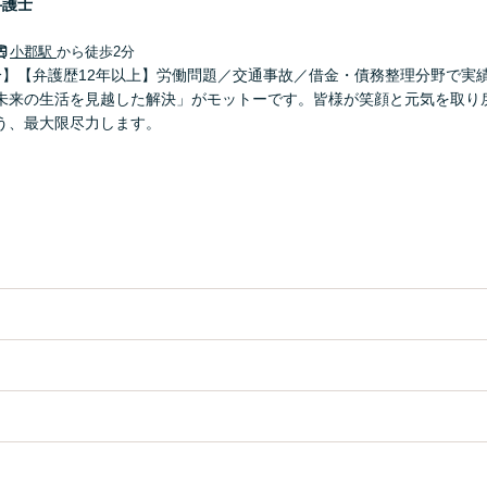
弁護士
小郡駅
から徒歩2分
分】【弁護歴12年以上】労働問題／交通事故／借金・債務整理分野で実
未来の生活を見越した解決」がモットーです。皆様が笑顔と元気を取り
う、最大限尽力します。