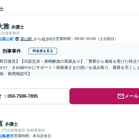
士
大雅
弁護士
山法律事務所
県
基山町
基山駅
から徒歩6分
営業時間：09:00~20:00（土日祝日）
|
刑事事件
料金表を見る
即日接見】【示談交渉・身柄解放の実績あり】「警察から連絡を受けた時点
がけ、きめ細やかにサポート！依頼者さまの想いを汲み取り、最善を尽くし
祝・夜間相談可】
せ
メール
直
弁護士
ITS法律事務所 鳥栖事務所
県
鳥栖市
営業時間：本日定休日
|