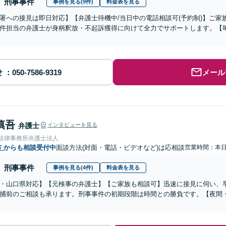
刑事事件
事例を見る(9件)
料金表を見る
署への接見は即日対応】【弁護士待機中/当日中の電話相談可(予約制)】ご
件担当の弁護士が身柄釈放・不起訴獲得に向けて全力でサポートします。【毎
せ
メール
慎吾
弁護士
インタビューを見る
岡法律事務所弁護士法人
市
からも相談受付中
面談方法(対面・電話・ビデオなど)は応相談
営業時間：本
刑事事件
事例を見る(4件)
料金表を見る
・山口県対応】【元検事の弁護士】【ご家族も相談可】迅速に接見に伺い、
捕前のご相談も承ります。刑事事件の初期段階は時間との勝負です。【夜間