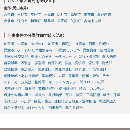
近くの市区町村を選び直す
南部 (岡山市外)
倉敷市
玉野市
笠岡市
井原市
総社市
高梁市
備前市
瀬戸内市
赤磐市
浅口市
和気町
早島町
里庄町
矢掛町
吉備中央町
刑事事件の分野詳細で絞り込む
加害者
加害者（未成年）
加害者（再犯）
被害者
痴漢・性犯罪
児童ポルノ・わいせつ物頒布等
不同意わいせつ
児童買春・援助交際
不同意性交等罪
盗撮・のぞき
公然わいせつ
暴行・傷害罪
殺人未遂
自殺幇助
万引き・窃盗罪
特殊詐欺
強盗
横領罪・背任罪
偽造罪
器物損壊
住居侵入
飲酒運転・無免許運転
ひき逃げ・当て逃げ
危険運転・あおり運転
薬物犯罪
大麻・覚醒剤
恐喝・脅迫
放火
ストーカー規制法
賭博罪・オンラインカジノ・闇スロット犯罪
名誉毀損罪・侮辱罪
業務妨害罪・信用毀損罪
談合・カルテル
逮捕や勾留の阻止・準抗告
執行猶予
冤罪・無実・正当防衛
釈放・保釈
示談交渉
不起訴
接見・面会
逮捕による解雇・退学回避
私選弁護人
前科・前歴をつけたくない
刑事裁判
裁判員裁判