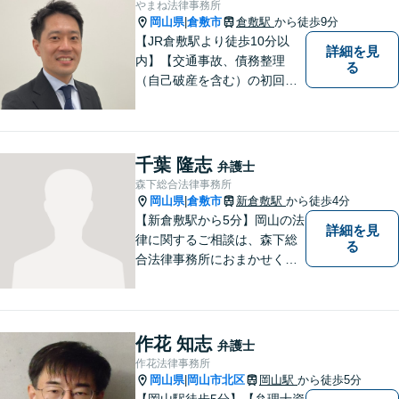
やまね法律事務所
岡山県
倉敷市
倉敷駅
から徒歩9分
|
【JR倉敷駅より徒歩10分以
詳細を見
内】【交通事故、債務整理
る
（自己破産を含む）の初回相
談６０分無料】
千葉 隆志
弁護士
森下総合法律事務所
岡山県
倉敷市
新倉敷駅
から徒歩4分
|
【新倉敷駅から5分】岡山の法
詳細を見
律に関するご相談は、森下総
る
合法律事務所におまかせくだ
さい。お困りの方は、お気軽
にお問い合わせください。
作花 知志
弁護士
作花法律事務所
岡山県
岡山市北区
岡山駅
から徒歩5分
|
【岡山駅徒歩5分】【弁理士資