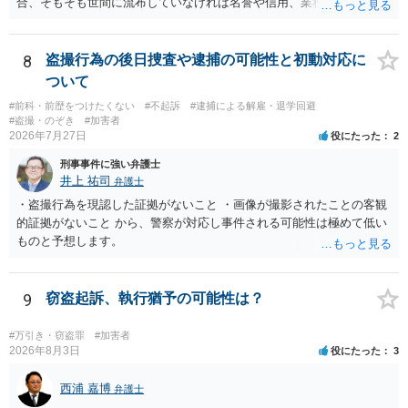
合、そもそも世間に流布していなければ名誉や信用、業務にかかる犯
罪は成立しないことになります。
8
盗撮行為の後日捜査や逮捕の可能性と初動対応に
ついて
#前科・前歴をつけたくない
#不起訴
#逮捕による解雇・退学回避
#盗撮・のぞき
#加害者
2026年7月27日
役にたった
2
刑事事件に強い弁護士
井上 祐司
弁護士
・盗撮行為を現認した証拠がないこと ・画像が撮影されたことの客観
的証拠がないこと から、警察が対応し事件される可能性は極めて低い
ものと予想します。
9
窃盗起訴、執行猶予の可能性は？
#万引き・窃盗罪
#加害者
2026年8月3日
役にたった
3
西浦 嘉博
弁護士