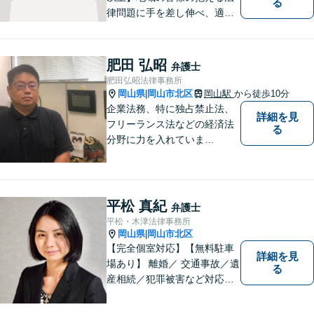
る
律問題に手を差し伸べ、適切
な解決方法をご提案いたしま
す！小さなことでも、ぜひご
相談にいらしてください。よ
肥田 弘昭
弁護士
くお話をお伺いし、ご希望を
肥田弘昭法律事務所
尊重しながら進めてまいりま
岡山県
岡山市北区
岡山駅
から徒歩10分
|
す。
企業法務、特に独占禁止法、
詳細を見
フリーランス法などの経済法
る
分野に力を入れていま
す！！！
平松 真紀
弁護士
平松・木津法律事務所
岡山県
岡山市北区
|
【完全個室対応】【無料駐車
詳細を見
場あり】 離婚／ 交通事故／遺
る
産相続／犯罪被害など対応可
能。お話を、じっくりと伺い
ます。お気軽にご相談くださ