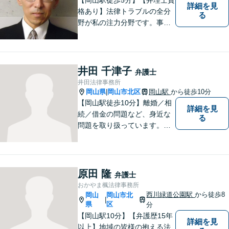
詳細を見
格あり】法律トラブルの全分
る
野が私の注力分野です。事務
所の理念は、ご相談の後には
心の中に花が咲いたようにな
っていただけること。【法テ
ラス対応】【後払い対応】
井田 千津子
弁護士
【日弁連国際人権問題委員会
井田法律事務所
所属】お困りの方は、お気軽
岡山県
岡山市北区
岡山駅
から徒歩10分
|
にご相談下さい。
【岡山駅徒歩10分】離婚／相
詳細を見
続／借金の問題など、身近な
る
問題を取り扱っています。お
気軽にご相談下さい。
原田 隆
弁護士
おかやま楓法律事務所
西川緑道公園駅
から徒歩8
岡山
岡山市北
|
県
区
分
【岡山駅10分】【弁護歴15年
詳細を見
以上】地域の皆様の抱える法