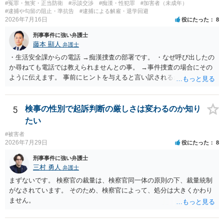
#冤罪・無実・正当防衛
#示談交渉
#痴漢・性犯罪
#加害者（未成年）
#逮捕や勾留の阻止・準抗告
#逮捕による解雇・退学回避
2026年7月16日
役にたった
8
刑事事件に強い弁護士
藤本 顯人
弁護士
・生活安全課からの電話 →痴漢捜査の部署です。 ・なぜ呼び出したの
か尋ねても電話では教えられませんとの事。 →事件捜査の場合にその
ように伝えます。 事前にヒントを与えると言い訳されるからです。 ・
満員電車の中でかなり女性と密着してしまった可能性があるとの心当
たり →やはり痴漢として疑われているのでは。 そもそも痴漢をやって
ないのであれば、何も疑われる筋合いは無いわけですし狼狽える必要
5
検事の性別で起訴判断の厳しさは変わるのか知り
はないですね。
たい
#被害者
2026年7月29日
役にたった
8
刑事事件に強い弁護士
三村 勇人
弁護士
まずないです。 検察官の裁量は、検察官同一体の原則の下、裁量統制
がなされています。 そのため、検察官によって、処分は大きくかわり
ません。