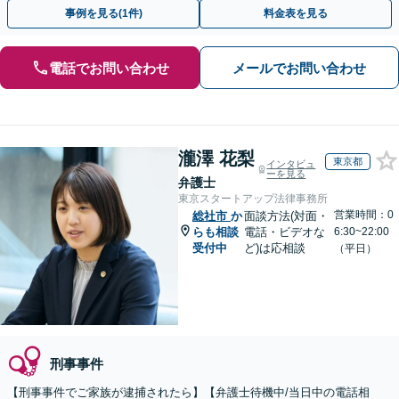
漢／盗撮／のぞき／その他性犯罪など
事例を見る(1件)
料金表を見る
電話でお問い合わせ
メールでお問い合わせ
瀧澤 花梨
東京都
インタビュ
ーを見る
弁護士
東京スタートアップ法律事務所
営業時間：0
総社市
か
面談方法(対面・
らも相談
電話・ビデオな
6:30~22:00
受付中
ど)は応相談
（平日）
刑事事件
【刑事事件でご家族が逮捕されたら】【弁護士待機中/当日中の電話相