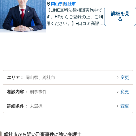
岡山県
総社市
|
【LINE無料法律相談実施中で
詳細を見
す。HPからご登録の上、ご利
る
用ください。】♦口コミ高評価
多数有♦丁寧にお話をお伺いし
ます♦ご相談者・依頼者様の最
大の理解者として活動いたし
ます。【完全個室】【初回３
０分無料面談】
エリア
岡山県、総社市
変更
相談内容
刑事事件
変更
詳細条件
未選択
変更
総社市から近い刑事事件に強い弁護士