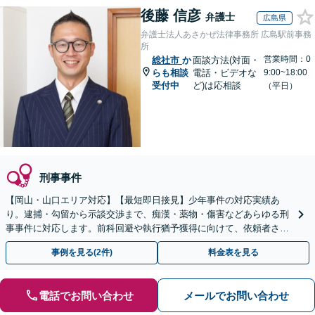
後藤 信彦
弁護士
広島県
弁護士法人あさかぜ法律事務所 広島駅前事務
所
営業時間：0
総社市
か
面談方法(対面・
らも相談
電話・ビデオな
9:00~18:00
受付中
ど)は応相談
（平日）
刑事事件
【岡山・山口エリア対応】【最短即日接見】少年事件の対応実績あ
り。逮捕・勾留から示談交渉まで、痴漢・薬物・傷害などあらゆる刑
事事件に対応します。前科回避や執行猶予獲得に向けて、依頼者さま
とご家族に寄り添いサポートいたします
事例を見る(2件)
料金表を見る
電話でお問い合わせ
メールでお問い合わせ