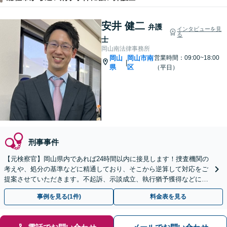
安井 健二
弁護
インタビューを見
る
士
岡山南法律事務所
岡山
岡山市南
営業時間：09:00~18:00
|
県
区
（平日）
刑事事件
【元検察官】岡山県内であれば24時間以内に接見します！捜査機関の
考えや、処分の基準などに精通しており、そこから逆算して対応をご
提案させていただきます。不起訴、示談成立、執行猶予獲得などに向
け、スムーズに対応【夜間面談可｜駐車場完備】
事例を見る(1件)
料金表を見る