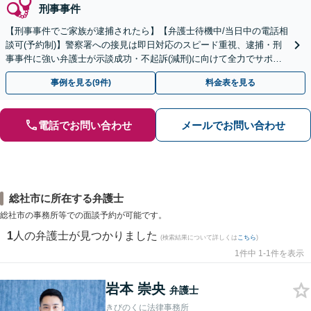
刑事事件
【刑事事件でご家族が逮捕されたら】【弁護士待機中/当日中の電話相
談可(予約制)】警察署への接見は即日対応のスピード重視、逮捕・刑
事事件に強い弁護士が示談成功・不起訴(減刑)に向けて全力でサポー
トします。【加害者側の相談専門】
事例を見る(9件)
料金表を見る
電話でお問い合わせ
メールでお問い合わせ
総社市に所在する弁護士
総社市の事務所等での面談予約が可能です。
1
人の弁護士が見つかりました
(検索結果について詳しくは
こちら
)
1件中 1-1件を表示
岩本 崇央
弁護士
きびのくに法律事務所