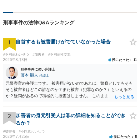
い。
刑事事件の法律Q&Aランキング
1
自首するも被害届けがでていなかった場合
#不同意わいせつ
#加害者
#不同意性交罪
2026年8月3日
役にたった
11
刑事事件に強い弁護士
藤本 顯人
弁護士
元警察官の弁護士です。 被害届がないのであれば、警察としてもそも
そも被害者はどこの誰なのか？また被害（犯罪なのか？）といえるの
か？疑問があるので積極的に捜査はしません。 このまま女性から警察
への届出がなければ何事もなく終わると思います。
2
加害者の身元引受人は罪の詳細を知ることができ
るか？
#被害者
#不同意わいせつ
2026年7月25日
役にたった
5