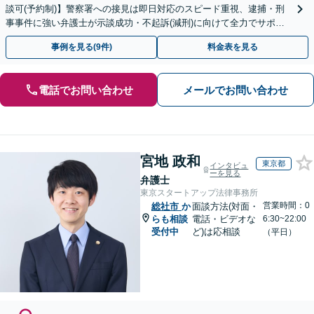
談可(予約制)】警察署への接見は即日対応のスピード重視、逮捕・刑
事事件に強い弁護士が示談成功・不起訴(減刑)に向けて全力でサポー
トします。【加害者側の相談専門】
事例を見る(9件)
料金表を見る
電話でお問い合わせ
メールでお問い合わせ
宮地 政和
東京都
インタビュ
ーを見る
弁護士
東京スタートアップ法律事務所
営業時間：0
総社市
か
面談方法(対面・
らも相談
電話・ビデオな
6:30~22:00
受付中
ど)は応相談
（平日）