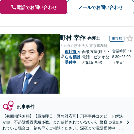
電話でお問い合わせ
メールでお問い合わせ
野村 幸作
弁護士
東京都
ミカタ弁護士法人 東京事務所
営業時間：0
総社市
か
面談方法(対面・
らも相談
電話・ビデオな
8:30~23:00
受付中
ど)は応相談
（平日）
刑事事件
【初回相談無料】【最短即日！緊急対応可】刑事事件はスピード解決
が鍵！不起訴獲得実績多数。まだ逮捕されていないが、警察に捜査さ
れている場合は一刻も早くご相談ください。深夜まで電話受付中！痴