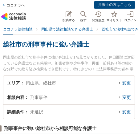
弁護士の方はこちら
ココナラへ
投稿する
探す
閲覧履歴
マイリスト
ログイン
ココナラ法律相談
岡山県で法律相談できる弁護士
総社市で法律相談で
総社市の刑事事件に強い弁護士
岡山県の総社市で刑事事件に強い弁護士が1名見つかりました。休日面談に対応
している弁護士なども掲載中。加害者側や少年事件、再犯・前科あり等の細か
な分野での絞り込み検索もでき便利です。特にきびのくに法律事務所の岩本 崇
央弁護士のプロフィール情報や弁護士費用、強みなどが注目されています。
『総社市で土日や夜間に発生した刑事事件のトラブルを今すぐに弁護士に相談
エリア
岡山県、総社市
変更
したい』『刑事事件のトラブル解決の実績豊富な近くの弁護士を検索したい』
『初回相談無料で刑事事件を法律相談できる総社市内の弁護士に相談予約した
相談内容
刑事事件
変更
い』などでお困りの相談者さんにおすすめです。
詳細条件
未選択
変更
刑事事件に強い総社市から相談可能な弁護士