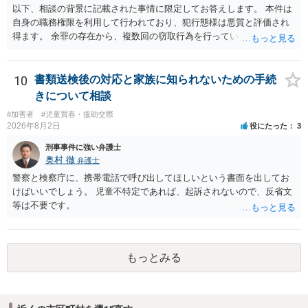
以下、相談の背景に記載された事情に限定してお答えします。 本件は
自身の職務権限を利用して行われており、犯行態様は悪質と評価され
得ます。 余罪の存在から、複数回の窃取行為を行っていたことも悪質
性に加味されます。 また、被害額も窃盗事案としては多額の部類に入
ると思われます。 他方、余罪を含めた全額を弁済していることは、被
害者の経済的損害の回復として有利に斟酌されます。 また、前科前歴
10
書類送検後の対応と家族に知られないための手続
を有しないことも、規範意識が鈍磨しきっているとまでは言えず、有
きについて相談
利な点です。 その他、家族の監督等の情状証拠を適切に提出すること
#加害者
#児童買春・援助交際
で、私見ですが、執行猶予判決を視野に入れることが可能な事案と思
2026年8月2日
役にたった
3
われます。 上記、一つの意見として参考ください。
刑事事件に強い弁護士
奥村 徹
弁護士
警察と検察庁に、携帯電話で呼び出してほしいという書面を出してお
けばいいでしょう。 児童不特定であれば、起訴されないので、反省文
等は不要です。
もっとみる