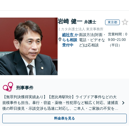
岩崎 健一
弁護士
東京都
ミカタ弁護士法人 東京事務所
営業時間：0
総社市
か
面談方法(対面・
らも相談
電話・ビデオな
9:00~21:00
受付中
ど)は応相談
（平日）
刑事事件
【無罪判決獲得実績あり】【恵比寿駅8分】ライブドア事件などの大
規模事件も担当。暴行・窃盗・薬物・性犯罪など幅広く対応。逮捕直
後の即日接見・示談交渉も迅速に対応し、ご本人・ご家族の不安を最
小限に抑えます。【初回相談可能】【WEB面談可能】
料金表を見る