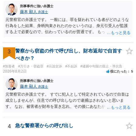
刑事事件に強い弁護士
藤本 顯人
弁護士
元警察官の弁護士です。 一般には、罪を疑われている者がどのような
行為をした結果、身柄拘束されたのかというのは、身元引受人が監護
する上で必要なので、伝わっているのが普通です。 もっとも、事実関
係が異性トラブルのような内容ですと、多少事実が異なって伝わって
いたり、省略されていることもありうるかなとは思います。
3
警察から窃盗の件で呼び出し、財布返却で自首す
べきか？
#加害者
#万引き・窃盗罪
#示談交渉
#不起訴
#逮捕や勾留の阻止・準抗告
2026年8月2日
役にたった
5
刑事事件に強い弁護士
藤本 顯人
弁護士
元警察官の弁護士です。 すでに犯人として特定されているので自首は
成立しませんが、任意での呼び出しなので逮捕はされないと思いま
す。 なお、被害者が財布を置き忘れ、その後にあなたがトイレに入
り、再び被害者がトイレに戻ったら財布が無かったような事情がある
と言い逃れはかなり厳しいものと思います。
4
急な警察署からの呼び出し