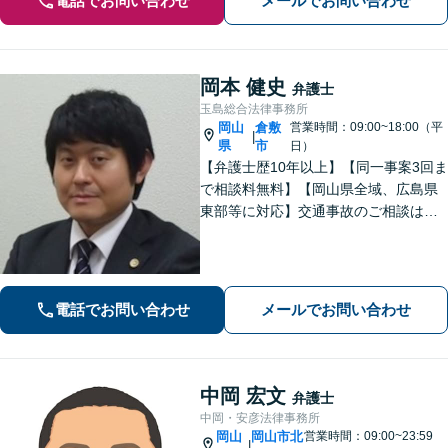
電話でお問い合わせ
メールでお問い合わせ
岡本 健史
弁護士
玉島総合法律事務所
岡山
倉敷
営業時間：09:00~18:00（平
|
県
市
日）
【弁護士歴10年以上】【同一事案3回ま
で相談料無料】【岡山県全域、広島県
東部等に対応】交通事故のご相談はお
任せください！「1円でも多く」賠償金
の獲得を目指します！保険会社の対
応、後遺障害の認定に疑問や不安があ
る方、ご相談ください。
電話でお問い合わせ
メールでお問い合わせ
中岡 宏文
弁護士
中岡・安彦法律事務所
岡山
岡山市北
営業時間：09:00~23:59
|