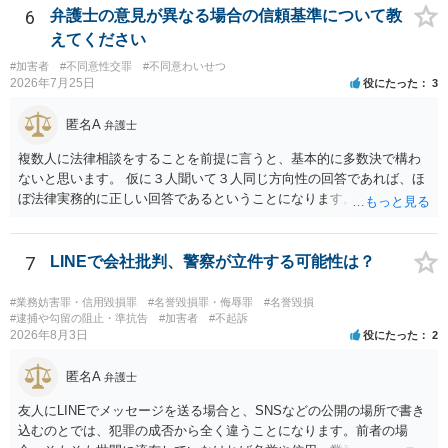
6
弁護士の意見が異なる場合の信頼基準について教
えてください
#加害者
#不同意性交罪
#不同意わいせつ
2026年7月25日
役にたった
3
匿名A
弁護士
複数人に法律相談をすることを前提に言うと、基本的に多数決で構わ
ないと思います。 仮に３人聞いて３人同じ方向性の回答であれば、ほ
ぼ法律実務的に正しい回答であるということになります。 ３人聞いて
２対１になった場合には、あと２人聞くのがよいと思われます。 ３対
２になった場合は、どちらも法律実務的にありえるということであ
り、３人の弁護士の中で、一番相性の良いいざというときに弁護を頼
7
LINEで会社批判、警察が立件する可能性は？
みたい弁護士を決め、その弁護士の発言を信じるということになりま
す。 その３人の中で「逮捕されない」と断言した弁護士には基本的に
#業務妨害罪・信用毀損罪
#名誉毀損罪・侮辱罪
#名誉毀損
委任しないほうがよいと思われます。 そもそも意見が分かれるような
#逮捕や勾留の阻止・準抗告
#加害者
#不起訴
2026年8月3日
役にたった
2
事案で、断言すること自体が不適切であるからです。 ただ、相談者が
弁護士に断言回答を求める気持ちがあるのは普通なので、その相談者
匿名A
の気持ちを理解した上で、「逮捕されてもすぐに（自ら）接見して、
弁護士
身柄解放手続きをします」とまで述べてくれるのであれば、その弁護
友人にLINEでメッセージを送る場合と、SNSなどの公開の場所で書き
士に予め費用の見積もりをしておいても良いかと思われます。
込むのとでは、犯罪の成否から全く違うことになります。前者の場