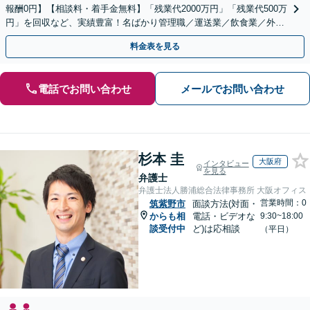
報酬0円】【相談料・着手金無料】「残業代2000万円」「残業代500万
円」を回収など、実績豊富！名ばかり管理職／運送業／飲食業／外資
系など妥協せずに交渉！他で断られた方も対応。
料金表を見る
電話でお問い合わせ
メールでお問い合わせ
杉本 圭
大阪府
インタビュー
を見る
弁護士
弁護士法人勝浦総合法律事務所 大阪オフィス
営業時間：0
筑紫野市
面談方法(対面・
からも相
電話・ビデオな
9:30~18:00
談受付中
ど)は応相談
（平日）