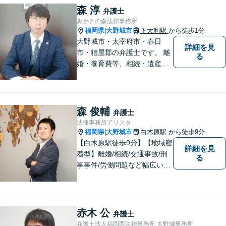
森 淳
弁護士
みかさの森法律事務所
福岡県
大野城市
下大利駅
から徒歩1分
|
大野城市・太宰府市・春日
詳細を見
市・糟屋郡の弁護士です。 離
る
婚・養育費等、相続・遺産分
割、交通事故、借金問題、損
害賠償・慰謝料請求、労働問
題に注力しています。 初回無
料相談あり。出張相談あり。
森 俊輔
弁護士
２０時まで営業。福岡県全域
法律事務所アリスタ
と周辺対応。
福岡県
大野城市
白木原駅
から徒歩9分
|
【白木原駅徒歩9分】【地域密
詳細を見
着型】離婚/相続/交通事故/刑
る
事事件/労働問題など幅広い事
案に対応可能です。弁護士相
談が初めての方もお気軽にご
相談ください。1人1人に合わ
せたオーダーメイド対応を心
赤木 公
弁護士
がけています。
弁護士法人福岡西法律事務所 大野城事務所