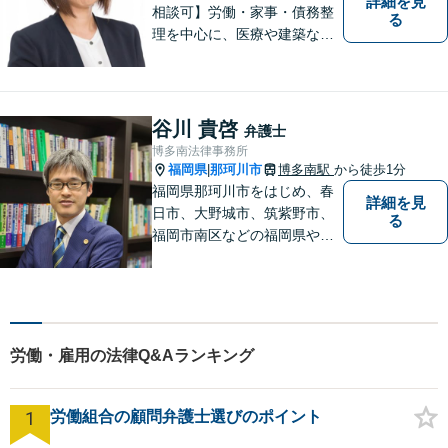
詳細を見
相談可】労働・家事・債務整
る
理を中心に、医療や建築など
より専門的な訴訟にも携わ
り、幅広い経験を積んできま
した。まずはご相談だけで
も、早めにお越しいただい
谷川 貴啓
弁護士
て、一緒に解決を目指しまし
博多南法律事務所
ょう。
福岡県
那珂川市
博多南駅
から徒歩1分
|
福岡県那珂川市をはじめ、春
詳細を見
日市、大野城市、筑紫野市、
る
福岡市南区などの福岡県や九
州地域の皆様に満足していた
だけるよう、丁寧かつ誠実
に、そして全力で取り組みま
す！【弁護士歴15年】【博多
南駅から徒歩30秒】【予約で
労働・雇用の法律Q&Aランキング
時間外、休日相談可能】【法
テラス利用可】
1
労働組合の顧問弁護士選びのポイント