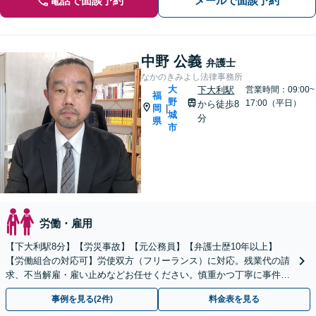
電話で面談予約
メールで面談予約
中野 公義
弁護士
なかのきみよし法律事務所
大
下大利駅
営業時間：09:00~
福
野
17:00（平日）
から徒歩8
岡
|
城
分
県
市
労働・雇用
【下大利駅8分】【労災事故】【元公務員】【弁護士歴10年以上】
【労働組合の対応可】労使双方（フリーランス）に対応。残業代の請
求、不当解雇・雇い止めなどお任せください。慎重かつ丁寧に事件解
決へと進めます。
事例を見る(2件)
料金表を見る