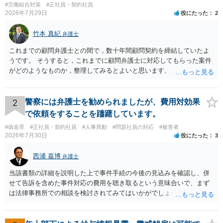
#労働組合対策
#正社員・契約社員
2026年7月29日
役にたった
2
竹本 真紀
弁護士
これまでの顧問弁護士との間で，数十年間顧問契約を締結していたよ
うです。 そうすると，これまでに顧問弁護士に対応してもらった案件
がどのようなものか，整理してみるとよいと思います。 これにより，
どのような案件で依頼することが多いのかわかると思います。 複数の
事務所を比較した上で，弁護士と面談をする際，そのような案件に対
応してもらえるのかが重要だと思います。 ただ，組合員の相談内容に
2
警察には弁護士を勧められましたが、費用対効果
ついて，分野を絞っているのか，それともどのような分野でもよいと
で依頼をすることを躊躇しています。
いうことで法律相談を依頼しているかの観点も重要です。 組合員とす
#偽造罪
#正社員・契約社員
#人事異動
#問題社員の対応
#被害者
れば，相談だけではなく，できれば受任まで考えている場合も多いと
2026年7月30日
役にたった
3
思います。 そうすると，労働組合としての相談だけではなく，基本的
に全ての分野を対象にして考える必要もあるかもしれません。 そうで
西浦 嘉博
弁護士
ないと，相談内容によって，対応が変わってしまうこともあると思い
ます。 組合員の相談についても，基本的に受任まで考えてもらえるこ
当該書類の詳細を説明した上で事件手続の今後の見込みを確認し、併
とができるのかも検討要素の一つかもしれません。
せて告訴を含めた事件対応の費用を聴き取るという意味合いで、まず
は法律事務所での相談を検討されてみてはいかがでしょうか。 上記、
ご参考ください。