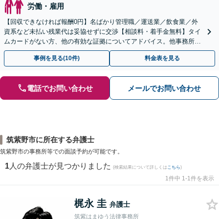
労働・雇用
【回収できなければ報酬0円】名ばかり管理職／運送業／飲食業／外
資系など未払い残業代は妥協せずに交渉【相談料・着手金無料】タイ
ムカードがない方、他の有効な証拠についてアドバイス。他事務所で
断られた方もご相談ください。あなたの権利を守ります！
事例を見る(10件)
料金表を見る
電話でお問い合わせ
メールでお問い合わせ
筑紫野市に所在する弁護士
筑紫野市の事務所等での面談予約が可能です。
1
人の弁護士が見つかりました
(検索結果について詳しくは
こちら
)
1件中 1-1件を表示
梶永 圭
弁護士
筑紫はまゆう法律事務所