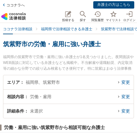
弁護士の方はこちら
ココナラへ
投稿する
探す
閲覧履歴
マイリスト
ログイン
ココナラ法律相談
福岡県で法律相談できる弁護士
筑紫野市で法律相談
筑紫野市の労働・雇用に強い弁護士
福岡県の筑紫野市で労働・雇用に強い弁護士が1名見つかりました。夜間面談や
WEB面談に対応している弁護士なども掲載中。不当解雇や退職勧奨、内定取消
等の細かな分野での絞り込み検索もでき便利です。特に筑紫はまゆう法律事務
所の梶永 圭弁護士のプロフィール情報や弁護士費用、強みなどが注目されてい
ます。『筑紫野市で土日や夜間に発生した労働・雇用のトラブルを今すぐに弁
エリア
福岡県、筑紫野市
変更
護士に相談したい』『労働・雇用のトラブル解決の実績豊富な近くの弁護士を
検索したい』『初回相談無料で労働・雇用を法律相談できる筑紫野市内の弁護
相談内容
労働・雇用
変更
士に相談予約したい』などでお困りの相談者さんにおすすめです。
詳細条件
未選択
変更
労働・雇用に強い筑紫野市から相談可能な弁護士