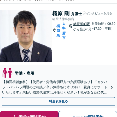
椿原 剛
弁護士
インタビューを見る
椿原法律事務所
太
都府楼前駅
営業時間：09:30
福
宰
~17:30（平日）
から徒歩8分
岡
|
府
県
市
労働・雇用
【初回相談無料】【使用者・労働者側双方の弁護経験あり】「セクハ
ラ・パワハラ問題のご相談／辛い気持ちに寄り添い、親身にサポート
いたします」未払い残業代請求はお任せください！私があなたに代わ
って会社側と交渉いたします【休日・夜間相談可】
料金表を見る