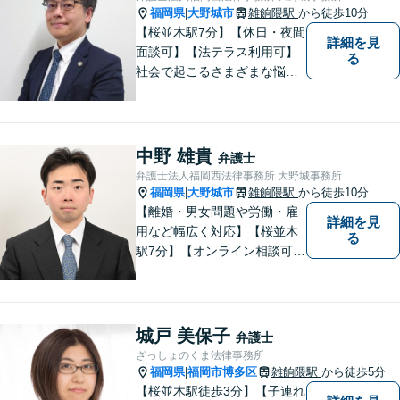
福岡県
大野城市
雑餉隈駅
から徒歩10分
|
【桜並木駅7分】【休日・夜間
詳細を見
面談可】【法テラス利用可】
る
社会で起こるさまざまな悩み
に寄り添い、一件一件丁寧に
取り組むことで、皆さまに安
心を届けたいと考えていま
す。 困りごとやご相談があり
中野 雄貴
弁護士
ましたら、どうぞお気軽にお
弁護士法人福岡西法律事務所 大野城事務所
声がけください。
福岡県
大野城市
雑餉隈駅
から徒歩10分
|
【離婚・男女問題や労働・雇
詳細を見
用など幅広く対応】【桜並木
る
駅7分】【オンライン相談可
能】【ＬＩＮＥ対応可】 依頼
者様のお話をじっくりとお伺
いし、問題の本質を理解した
上で、最適な解決策を共に考
城戸 美保子
弁護士
えます。
ざっしょのくま法律事務所
福岡県
福岡市博多区
雑餉隈駅
から徒歩5分
|
【桜並木駅徒歩3分】【子連れ