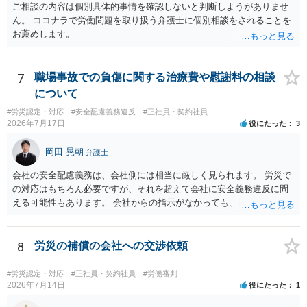
ご相談の内容は個別具体的事情を確認しないと判断しようがありませ
ん。 ココナラで労働問題を取り扱う弁護士に個別相談をされることを
お薦めします。
7
職場事故での負傷に関する治療費や慰謝料の相談
について
#労災認定・対応
#安全配慮義務違反
#正社員・契約社員
2026年7月17日
役にたった
3
岡田 晃朝
弁護士
会社の安全配慮義務は、会社側には相当に厳しく見られます。 労災で
の対応はもちろん必要ですが、それを超えて会社に安全義務違反に問
える可能性もあります。 会社からの指示がなかっても、逆に危険な作
業の場合は会社側が危険を告げて注意を促していないとか、定期的な
実地指導をしていないことが問題になった事例もあります。ですの
で、指示が無ければ免責されるわけではありません。責任追及の交渉
8
労災の補償の会社への交渉依頼
となるでしょう。
#労災認定・対応
#正社員・契約社員
#労働審判
2026年7月14日
役にたった
1