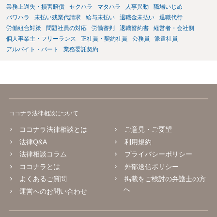
ト側に損害賠償が発生する建付けになっていることはあります。ただ
業務上過失・損害賠償
セクハラ
マタハラ
人事異動
職場いじめ
し、事務所側が一方的に解除したのにタレントへ違約金を課す設計
パワハラ
未払い残業代請求
給与未払い
退職金未払い
退職代行
は、合理性や対価性を欠くとして争いやすいです。逆に、タレント側
労働組合対策
問題社員の対応
労働審判
退職誓約書
経営者・会社側
の重大な契約違反がある場合は、実損害の範囲で請求される可能性は
個人事業主・フリーランス
正社員・契約社員
公務員
派遣社員
あります。
アルバイト・パート
業務委託契約
ココナラ法律相談について
ココナラ法律相談とは
ご意見・ご要望
法律Q&A
利用規約
法律相談コラム
プライバシーポリシー
ココナラとは
外部送信ポリシー
よくあるご質問
掲載をご検討の弁護士の方
へ
運営へのお問い合わせ