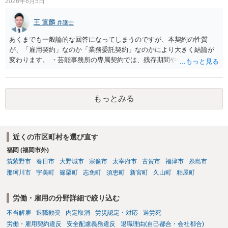
2026年8月5日
王 宣麟
弁護士
あくまでも一般論的な回答になってしまうのですが、本契約の性質
が、「雇用契約」なのか「業務委託契約」なのかにより大きく結論が
変わります。 ・芸能事務所の専属契約では、残存期間や報酬額、投下
コストを基準に違約金や損害金を設定する例はあります。ただし、実
務上よくあるからといって当然に適法という意味ではなく、実際の損
害との対応関係や合理性が重要です。 ・違約金に上限がなくても、常
もっとみる
に有効になるわけではありません。契約が労働契約に近い実態なら労
基法16条で無効となる余地があり、そうでなくても、金額が事務所の
損害と比べて過大なら無効や減額が争点になります。 ・契約前の修正
交渉は一般的です。 交渉の方向としては、上限額を設ける、実損害ベ
近くの市区町村を選び直す
ースにする、算定根拠を明確化する、違約金ではなく「合理的な実
福岡 (福岡市外)
費・未回収費用のみ」に限定する、などが典型です。 ・弁護士に契約
前に契約書の内容をレビューしてもらう価値は十分にあると思われま
筑紫野市
春日市
大野城市
宗像市
太宰府市
古賀市
福津市
糸島市
す。 争点は、契約類型が雇用か業務委託か、実態として労働者性があ
那珂川市
宇美町
篠栗町
志免町
須恵町
新宮町
久山町
粕屋町
るか、解除事由が双方にどう定められているか、違約金の算定根拠が
合理的か、という複数論点に分かれます。契約前なら、交渉のパワー
労働・雇用の分野詳細で絞り込む
バランスの問題もありますが、修正余地があるうえ、後から争うより
コストを抑えやすいので、資料等を持参の上弁護士に確認されること
不当解雇
退職勧奨
内定取消
労災認定・対応
過労死
をお勧めします。 ・事務所側の解除でも、解除理由によってはタレン
労働・雇用契約違反
安全配慮義務違反
退職理由(自己都合・会社都合)