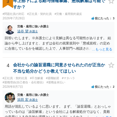
3
年上部下による給与情報暴露、懲戒解雇は可能で
すか？
#問題社員の対応
#正社員・契約社員
#労働・雇用契約違反
2026年7月28日
役にたった
3
労働・雇用に強い弁護士
澁谷 望
弁護士
回答いたします。※弁護士により見解は異なる可能性があります。 結
論から申し上げますと、まずは会社の就業規則や「懲戒規程」の定め
に合致しているかを確認した上で、人事部門へ相談されることが最優
先となります。 その上で、いきなりの懲戒解雇は法的ハードルが高い
ものの、重い懲戒処分の対象には十分なり得ます。 名誉や評価の回復
については、会社側に「部下の不正行為による情報漏洩」と正式に認
4
会社からの諭旨退職に同意させられたのが正当か
定させ、誤認した他部署への適切なフォローや周知を求めるのが有効
不当な処分かどうか教えてほしい
です。 あるいは、懲戒があったことを社内で周知される手続があるの
#正社員・契約社員
#不当解雇
#退職勧奨
#マタハラ
ならば、それにより軽微ながら回復はできるかもしれません。 さらに
#退職理由(自己都合・会社都合)
#退職金未払い
個人としても、相手に対してプライバシー侵害等に基づく損害賠償
2026年8月7日
役にたった
2
（慰謝料）を請求する選択肢がありえます（ただし、金額は多額にな
労働・雇用に強い弁護士
らない可能性があります。）。
浜田 宏
弁護士
用語が混乱しているように思います。 まず、「諭旨退職」とおっしゃ
っているのは「諭旨解雇」という会社による解雇処分ではなく、貴殿
の意思による自主的な退職ということでしょうか？ しかし、記載さ