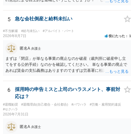
れた経緯からすると、事実上は解雇処分であると解する余地がありま
す。 その場合、解雇には客観的で合理的な理由が必要であり、かつ
解雇という処分が社会通念上相当と認められない限り、解雇は無効で
5
急な会社倒産と給料未払い
す。 結局、貴殿のネット炎上の内容や原因、勤務先に与えた影響な
どを具体的に検討しなければ、何とも申し上げることができません。
#不当解雇
#給与未払い
#アルバイト・パート
また、育児休業法関係の問題もあるかもしれません。 ある程度労働
2026年8月7日
役にたった
1
法に関する専門的な知識が必要な事案ですので、一度、お近くの弁護
士にご相談下さい。
匿名A
弁護士
まずは「閉店」が単なる事業の廃止なのか破産（裁判所に破産申し立
てをする公的手続）なのかを確認してください。 単なる事業の廃止で
あれば賃金の支払義務はありますのでまずは労基署に相談してくださ
い。破産申立てであれば破産手続きの中で破産管財人から（全額は難
しいかもしれませんが）賃金などの労働債権は他の債務より優先して
支払われます。ただし支払までにかなり時間がかかるでしょう。 さら
6
採用時の申告ミスと上司のハラスメント、事前対
に、「独立行政法人労働者健康安全機構 」という公的機関が未払賃金
応は？
の立替事業を行っています。詳しくは、同機構の＜未払賃金立替払相
#退職勧奨
#退職理由(自己都合・会社都合)
#パワハラ
#労働・雇用契約違反
談コーナー＞ TEL 044-431-8663 相談時間：土日祝日を除く9:15～1
#セクハラ
7:00 に相談してみてください。同じように未払となった他の従業員の
2026年7月31日
方がいれば一緒に相談してみるといいでしょう。
匿名A
弁護士