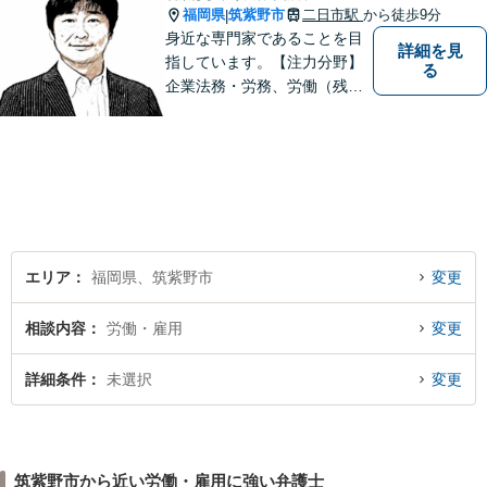
福岡県
筑紫野市
二日市駅
から徒歩9分
|
身近な専門家であることを目
詳細を見
指しています。【注力分野】
る
企業法務・労務、労働（残
業・解雇・労災）、刑事、家
事（離婚・相続・遺言・後
見）、借金整理等
エリア
福岡県、筑紫野市
変更
相談内容
労働・雇用
変更
詳細条件
未選択
変更
筑紫野市から近い労働・雇用に強い弁護士