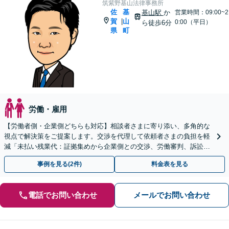
筑紫野基山法律事務所
佐
基
基山駅
か
営業時間：09:00~2
賀
山
|
0:00（平日）
ら徒歩6分
県
町
労働・雇用
【労働者側・企業側どちらも対応】相談者さまに寄り添い、多角的な
視点で解決策をご提案します。交渉を代理して依頼者さまの負担を軽
減「未払い残業代：証拠集めから企業側との交渉、労働審判、訴訟ま
でサポート」【休日・夜間相談可】
事例を見る(2件)
料金表を見る
電話でお問い合わせ
メールでお問い合わせ