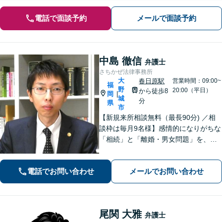
電話で面談予約
メールで面談予約
中島 徹信
弁護士
さちかぜ法律事務所
大
春日原駅
営業時間：09:00~
福
野
20:00（平日）
から徒歩8
岡
|
城
分
県
市
【新規来所相談無料（最長90分) ／相
談枠は毎月9名様】感情的になりがちな
「相続」と「離婚・男女問題」を、穏
やかに解決できるよう奮闘中。「実
務」の分析・研究なくして、にわか知
電話でお問い合わせ
メールでお問い合わせ
識・独自の見解では闘えません。「借
金問題」も私が一貫して全工程を対応
します。
尾関 大雅
弁護士