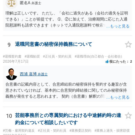
匿名A
弁護士
理解は正しいです。 ただし、「会社に過失がある（会社の過失を証明
できる）」ことが前提です。 ➀、②に加えて、治療期間に応じた入通
院慰謝料も請求できます（ネットで入通院慰謝料で検索すると詳しい
説明が出てきます）。 さらに、後遺症が残れば、後遺障害逸失利益と
後遺障害慰謝料も請求できます。これらは後遺障害の等級、あなたの
収入、年齢等で大きく変わりますので一般的にいくらとは言えませ
9
退職同意書の秘密保持義務について
ん。 弁護士に依頼する費用はそれぞれの弁護士で異なるので個別に聞
いてみるしかありませんが、旧日弁連規準を使った着手金・成功報酬
#退職誓約書
#退職勧奨
#正社員・契約社員
#退職理由(自己都合・会社都合)
方式と着手金ゼロまたは少額で成功報酬大目の方式のどちらかが多い
2026年7月17日
役にたった
2
と思います（個々の弁護士次第なので一般化はできません）。 早めに
弁護士に直接面談で相談されることをお勧めします。
西浦 嘉博
弁護士
合意書の記載内容として、合意締結前の秘密保持を誓約する趣旨が含
意されていなければ、基本的に合意契約締結後に関してのみ秘密保持
義務が発生すると思われます。 契約（合意書）解釈の問題ですので、
内容を精査されてみてください。 より詳細についてお聞きになりたい
場合、最寄りの法律事務所で相談されることを検討ください。
10
芸能事務所との専属契約における中途解約時の違
約金について相談したいです
#労働・雇用契約違反
#正社員・契約社員
#業務委託契約
#業務上過失・損害賠償