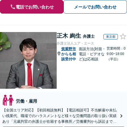
電話でお問い合わせ
メールでお問い合わせ
正木 絢生
弁護士
東京都
弁護士法人ユア・エース
営業時間：0
筑紫野市
面談方法(対面・
からも相
電話・ビデオな
9:00~18:00
談受付中
ど)は応相談
（平日）
労働・雇用
【全国エリア対応】【初回相談無料】【電話相談可】不当解雇や未払
い残業代、職場でのハラスメントなど様々な労働問題の取り扱い実績
あり「元裁判官の弁護士が在籍する事務所／労働審判から訴訟まで、