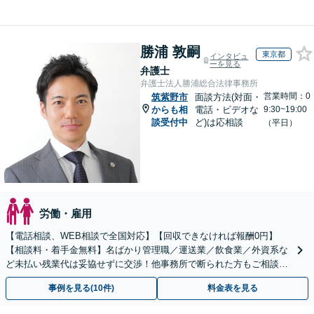
勝浦 敦嗣
東京都
インタビュ
ーを見る
弁護士
弁護士法人勝浦総合法律事務所
営業時間：0
筑紫野市
面談方法(対面・
からも相
電話・ビデオな
9:30~19:00
談受付中
ど)は応相談
（平日）
労働・雇用
【電話相談、WEB相談で全国対応】【回収できなければ報酬0円】
【相談料・着手金無料】名ばかり管理職／運送業／飲食業／外資系な
ど未払い残業代は妥協せずに交渉！他事務所で断られた方もご相談く
ださい。【解決事例が豊富】土曜日も電話受付しています
事例を見る(10件)
料金表を見る