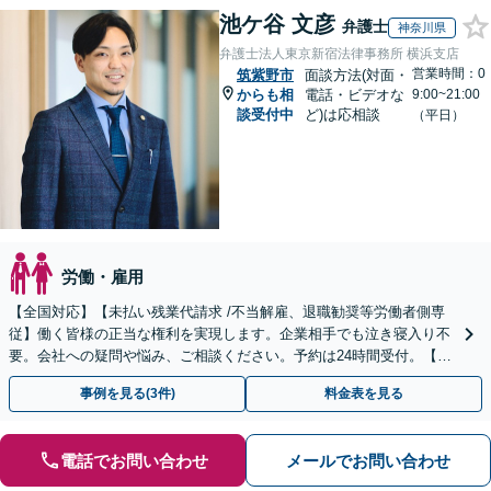
池ケ谷 文彦
弁護士
神奈川県
弁護士法人東京新宿法律事務所 横浜支店
営業時間：0
筑紫野市
面談方法(対面・
からも相
電話・ビデオな
9:00~21:00
談受付中
ど)は応相談
（平日）
労働・雇用
【全国対応】【未払い残業代請求 /不当解雇、退職勧奨等労働者側専
従】働く皆様の正当な権利を実現します。企業相手でも泣き寝入り不
要。会社への疑問や悩み、ご相談ください。予約は24時間受付。【初
回面談無料】【夜間・休日対応可】
事例を見る(3件)
料金表を見る
電話でお問い合わせ
メールでお問い合わせ