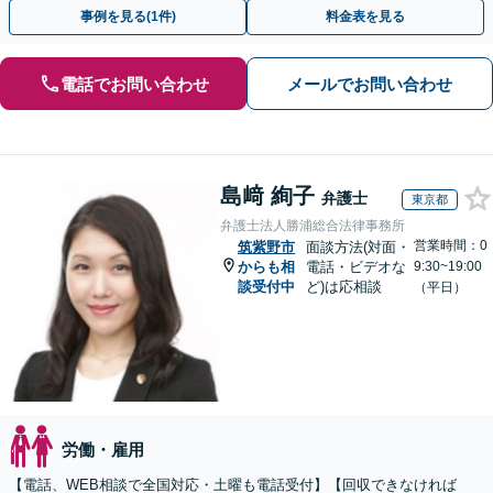
裁判官経験を活かした最適な戦略を立案」
事例を見る(1件)
料金表を見る
電話でお問い合わせ
メールでお問い合わせ
島﨑 絢子
弁護士
東京都
弁護士法人勝浦総合法律事務所
営業時間：0
筑紫野市
面談方法(対面・
からも相
電話・ビデオな
9:30~19:00
談受付中
ど)は応相談
（平日）
労働・雇用
【電話、WEB相談で全国対応・土曜も電話受付】【回収できなければ