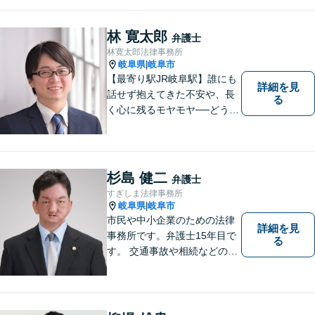
林 寛太郎
弁護士
林寛太郎法律事務所
岐阜県
岐阜市
|
【最寄り駅JR岐阜駅】誰にも
詳細を見
話せず抱えてきた不安や、長
る
く心に残るモヤモヤ──どうぞ
安心してお聞かせください。
あなたの想いに丁寧に寄り添
いながら、これからの一歩を
一緒に見つけていきます。
杉島 健二
弁護士
【丁寧なヒアリング】【地域
すぎしま法律事務所
密着型の法律事務所】
岐阜県
岐阜市
|
市民や中小企業のための法律
詳細を見
事務所です。弁護士15年目で
る
す。 交通事故や相続などの相
談料は、初回無料です。 交通
事故などの民事事件や、相続
などの家事事件を解決してき
ました。特に交通事故では多