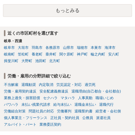
解雇という処分が社会通念上相当と認められない限り、解雇は無効で
もっとみる
す。 結局、貴殿のネット炎上の内容や原因、勤務先に与えた影響な
どを具体的に検討しなければ、何とも申し上げることができません。
また、育児休業法関係の問題もあるかもしれません。 ある程度労働
法に関する専門的な知識が必要な事案ですので、一度、お近くの弁護
近くの市区町村を選び直す
士にご相談下さい。
岐阜・西濃
岐阜市
大垣市
羽島市
各務原市
山県市
瑞穂市
本巣市
海津市
岐南町
笠松町
養老町
垂井町
関ケ原町
神戸町
輪之内町
安八町
揖斐川町
大野町
池田町
北方町
労働・雇用の分野詳細で絞り込む
不当解雇
退職勧奨
内定取消
労災認定・対応
過労死
労働・雇用契約違反
安全配慮義務違反
退職理由(自己都合・会社都合)
業務上過失・損害賠償
セクハラ
マタハラ
人事異動
職場いじめ
パワハラ
未払い残業代請求
給与未払い
退職金未払い
退職代行
労働組合対策
問題社員の対応
労働審判
退職誓約書
経営者・会社側
個人事業主・フリーランス
正社員・契約社員
公務員
派遣社員
アルバイト・パート
業務委託契約