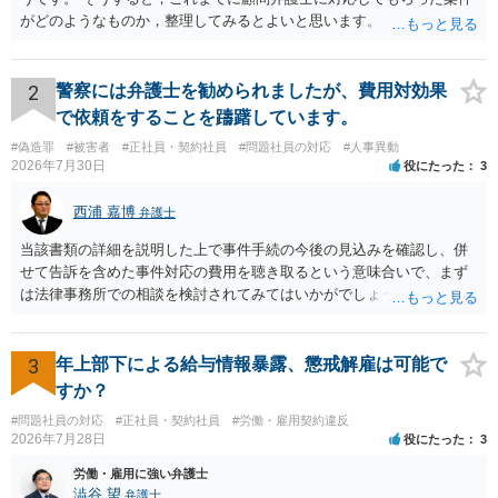
がどのようなものか，整理してみるとよいと思います。 これにより，
どのような案件で依頼することが多いのかわかると思います。 複数の
事務所を比較した上で，弁護士と面談をする際，そのような案件に対
応してもらえるのかが重要だと思います。 ただ，組合員の相談内容に
2
警察には弁護士を勧められましたが、費用対効果
ついて，分野を絞っているのか，それともどのような分野でもよいと
で依頼をすることを躊躇しています。
いうことで法律相談を依頼しているかの観点も重要です。 組合員とす
#偽造罪
#被害者
#正社員・契約社員
#問題社員の対応
#人事異動
れば，相談だけではなく，できれば受任まで考えている場合も多いと
2026年7月30日
役にたった
3
思います。 そうすると，労働組合としての相談だけではなく，基本的
に全ての分野を対象にして考える必要もあるかもしれません。 そうで
西浦 嘉博
弁護士
ないと，相談内容によって，対応が変わってしまうこともあると思い
ます。 組合員の相談についても，基本的に受任まで考えてもらえるこ
当該書類の詳細を説明した上で事件手続の今後の見込みを確認し、併
とができるのかも検討要素の一つかもしれません。
せて告訴を含めた事件対応の費用を聴き取るという意味合いで、まず
は法律事務所での相談を検討されてみてはいかがでしょうか。 上記、
ご参考ください。
3
年上部下による給与情報暴露、懲戒解雇は可能で
すか？
#問題社員の対応
#正社員・契約社員
#労働・雇用契約違反
2026年7月28日
役にたった
3
労働・雇用に強い弁護士
澁谷 望
弁護士