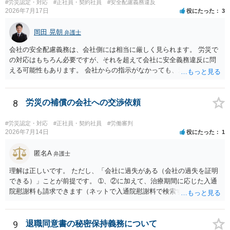
#労災認定・対応
#正社員・契約社員
#安全配慮義務違反
2026年7月17日
役にたった
3
岡田 晃朝
弁護士
会社の安全配慮義務は、会社側には相当に厳しく見られます。 労災で
の対応はもちろん必要ですが、それを超えて会社に安全義務違反に問
える可能性もあります。 会社からの指示がなかっても、逆に危険な作
業の場合は会社側が危険を告げて注意を促していないとか、定期的な
実地指導をしていないことが問題になった事例もあります。ですの
で、指示が無ければ免責されるわけではありません。責任追及の交渉
8
労災の補償の会社への交渉依頼
となるでしょう。
#労災認定・対応
#正社員・契約社員
#労働審判
2026年7月14日
役にたった
1
匿名A
弁護士
理解は正しいです。 ただし、「会社に過失がある（会社の過失を証明
できる）」ことが前提です。 ➀、②に加えて、治療期間に応じた入通
院慰謝料も請求できます（ネットで入通院慰謝料で検索すると詳しい
説明が出てきます）。 さらに、後遺症が残れば、後遺障害逸失利益と
後遺障害慰謝料も請求できます。これらは後遺障害の等級、あなたの
収入、年齢等で大きく変わりますので一般的にいくらとは言えませ
9
退職同意書の秘密保持義務について