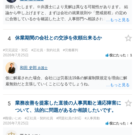
回答いたします。※弁護士により見解は異なる可能性があります。 結
論から申し上げますと、まずは会社の就業規則や「懲戒規程」の定め
に合致しているかを確認した上で、人事部門へ相談されることが最優
先となります。 その上で、いきなりの懲戒解雇は法的ハードルが高い
ものの、重い懲戒処分の対象には十分なり得ます。 名誉や評価の回復
については、会社側に「部下の不正行為による情報漏洩」と正式に認
4
休業期間の会社との交渉を依頼出来るか
定させ、誤認した他部署への適切なフォローや周知を求めるのが有効
です。 あるいは、懲戒があったことを社内で周知される手続があるの
#労災認定・対応
#正社員・契約社員
#労働審判
ならば、それにより軽微ながら回復はできるかもしれません。 さらに
2026年7月25日
役にたった
1
個人としても、相手に対してプライバシー侵害等に基づく損害賠償
（慰謝料）を請求する選択肢がありえます（ただし、金額は多額にな
和田 史郎
弁護士
らない可能性があります。）。
仮に解雇された場合、会社には労基法19条の解雇制限規定を理由に解
雇無効だと主張していくことになるでしょうね。
5
業務改善を提案した直後の人事異動と適応障害に
ついて、法的に問題があるか相談したいです。
#職場いじめ
#正社員・契約社員
#問題社員の対応
#人事異動
2026年7月25日
役にたった
4