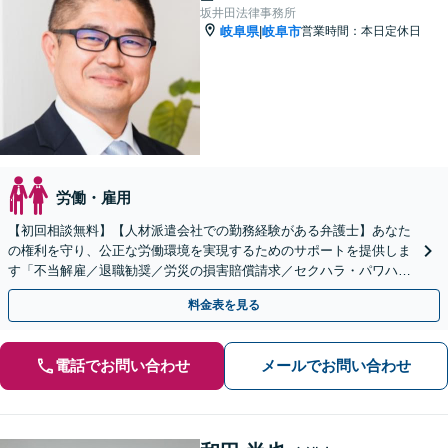
坂井田法律事務所
岐阜県
岐阜市
営業時間：本日定休日
|
労働・雇用
【初回相談無料】【人材派遣会社での勤務経験がある弁護士】あなた
の権利を守り、公正な労働環境を実現するためのサポートを提供しま
す「不当解雇／退職勧奨／労災の損害賠償請求／セクハラ・パワハラ
／未払い残業代請求／退職代行」【休日・夜間相談可】
料金表を見る
電話でお問い合わせ
メールでお問い合わせ