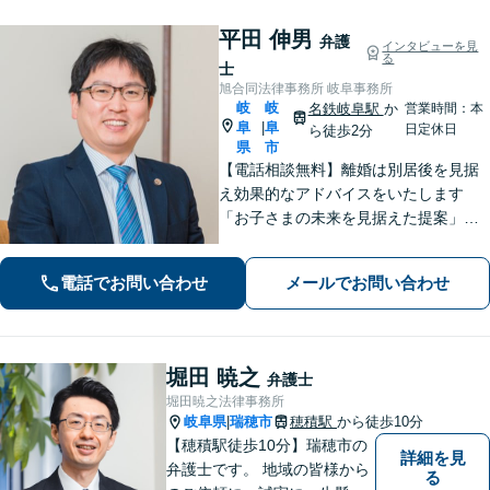
平田 伸男
弁護
インタビューを見
る
士
旭合同法律事務所 岐阜事務所
岐
岐
名鉄岐阜駅
か
営業時間：本
阜
阜
|
日定休日
ら徒歩2分
県
市
【電話相談無料】離婚は別居後を見据
え効果的なアドバイスをいたします
「お子さまの未来を見据えた提案」遺
産分割協議・調停は、ぜひ私にご相談
ください【岐阜駅3分】他業種との連携
電話でお問い合わせ
メールでお問い合わせ
で不動産トラブルを回避【休日・夜間
面談可】【ビデオ面談あり】
堀田 暁之
弁護士
堀田暁之法律事務所
岐阜県
瑞穂市
穂積駅
から徒歩10分
|
【穂積駅徒歩10分】瑞穂市の
詳細を見
弁護士です。 地域の皆様から
る