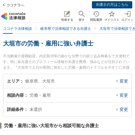
弁護士の方はこちら
ココナラへ
投稿する
探す
閲覧履歴
マイリスト
ログイン
ココナラ法律相談
岐阜県で法律相談できる弁護士
大垣市で法律相談で
大垣市の労働・雇用に強い弁護士
不当解雇や退職勧奨、内定取消等の細かな分野での絞り込み検索もでき便利で
す。特に各弁護士のプロフィール情報や弁護士費用、強みなどが注目されてい
ます。『大垣市で土日や夜間に発生した労働・雇用のトラブルを今すぐに弁護
士に相談したい』『労働・雇用のトラブル解決の実績豊富な近くの弁護士を検
索したい』『初回相談無料で労働・雇用を法律相談できる大垣市内の弁護士に
エリア
岐阜県、大垣市
変更
相談予約したい』などでお困りの相談者さんにおすすめです。
相談内容
労働・雇用
変更
詳細条件
未選択
変更
労働・雇用に強い大垣市から相談可能な弁護士