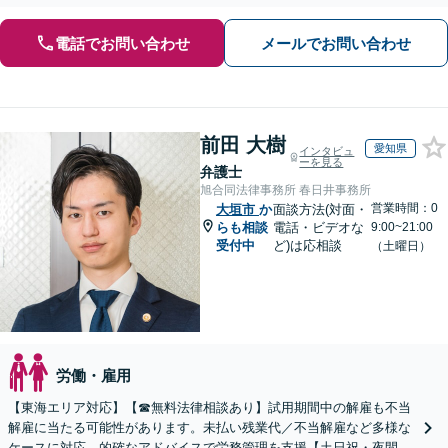
【ビデオ面談OK】【御器所駅／桜山駅徒歩14分】
電話でお問い合わせ
メールでお問い合わせ
前田 大樹
愛知県
インタビュ
ーを見る
弁護士
旭合同法律事務所 春日井事務所
営業時間：0
大垣市
か
面談方法(対面・
らも相談
電話・ビデオな
9:00~21:00
受付中
ど)は応相談
（土曜日）
労働・雇用
【東海エリア対応】【☎︎無料法律相談あり】試用期間中の解雇も不当
解雇に当たる可能性があります。未払い残業代／不当解雇など多様な
ケースに対応。的確なアドバイスで労務管理を支援【土日祝・夜間対