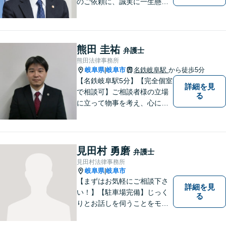
のご依頼に、誠実に一生懸命
に取り組みます。2015年の弁
護士登録以来、刑事事件や交
通事故・慰謝料・借金問題を
はじめとする民事事件に対応
熊田 圭祐
弁護士
してきました。お気軽にお電
熊田法律事務所
話ください【駐車場完備】
岐阜県
岐阜市
名鉄岐阜駅
から徒歩5分
|
【名鉄岐阜駅5分】【完全個室
詳細を見
で相談可】ご相談者様の立場
る
に立って物事を考え、心に寄
り添って解決に導くことを大
切にしています。法律問題は
お早めの相談が納得のいく解
決への第一歩です。小さな問
見田村 勇磨
弁護士
題から大きな問題まで、お気
見田村法律事務所
軽にご相談ください。
岐阜県
岐阜市
|
【まずはお気軽にご相談下さ
詳細を見
い！】【駐車場完備】じっく
る
りとお話しを伺うことをモッ
トーにしております。