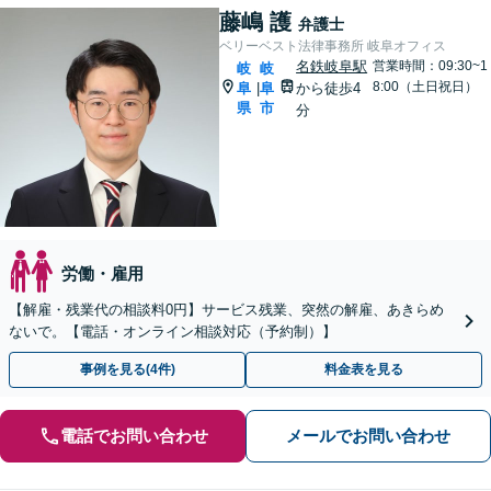
藤嶋 護
弁護士
ベリーベスト法律事務所 岐阜オフィス
名鉄岐阜駅
営業時間：09:30~1
岐
岐
8:00（土日祝日）
阜
阜
から徒歩4
|
県
市
分
労働・雇用
【解雇・残業代の相談料0円】サービス残業、突然の解雇、あきらめ
ないで。【電話・オンライン相談対応（予約制）】
事例を見る(4件)
料金表を見る
電話でお問い合わせ
メールでお問い合わせ