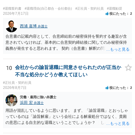
ん。 弁護士に依頼する費用はそれぞれの弁護士で異なるので個別に聞
いてみるしかありませんが、旧日弁連規準を使った着手金・成功報酬
#退職誓約書
#退職理由(自己都合・会社都合)
#正社員・契約社員
#退職勧奨
方式と着手金ゼロまたは少額で成功報酬大目の方式のどちらかが多い
2026年7月17日
役にたった
2
と思います（個々の弁護士次第なので一般化はできません）。 早めに
弁護士に直接面談で相談されることをお勧めします。
西浦 嘉博
弁護士
合意書の記載内容として、合意締結前の秘密保持を誓約する趣旨が含
意されていなければ、基本的に合意契約締結後に関してのみ秘密保持
義務が発生すると思われます。 契約（合意書）解釈の問題ですので、
内容を精査されてみてください。 より詳細についてお聞きになりたい
場合、最寄りの法律事務所で相談されることを検討ください。
10
会社からの諭旨退職に同意させられたのが正当か
不当な処分かどうか教えてほしい
#正社員・契約社員
2026年8月7日
役にたった
2
労働・雇用に強い弁護士
浜田 宏
弁護士
用語が混乱しているように思います。 まず、「諭旨退職」とおっしゃ
っているのは「諭旨解雇」という会社による解雇処分ではなく、貴殿
の意思による自主的な退職ということでしょうか？ しかし、記載さ
れた経緯からすると、事実上は解雇処分であると解する余地がありま
す。 その場合、解雇には客観的で合理的な理由が必要であり、かつ