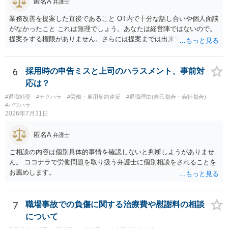
匿名A
弁護士
業務改善を提案した直後であること OT内で十分な話し合いや個人面談
がなかったこと これは無理でしょう。あなたは経営陣ではないので。
提案をする権限がありません。さらには提案までは出来ても、会社が
それに対応するように拘束する権限がありません。 会社にその後の状
況を報告する義務もありません。 権限がないことをして、相手が応じ
ないのは当然で、それで適応障害になっても、そもそも相手は適法で
6
採用時の申告ミスと上司のハラスメント、事前対
すので、対応は難しいでしょう。
応は？
#退職勧奨
#セクハラ
#労働・雇用契約違反
#退職理由(自己都合・会社都合)
#パワハラ
2026年7月31日
匿名A
弁護士
ご相談の内容は個別具体的事情を確認しないと判断しようがありませ
ん。 ココナラで労働問題を取り扱う弁護士に個別相談をされることを
お薦めします。
7
職場事故での負傷に関する治療費や慰謝料の相談
について