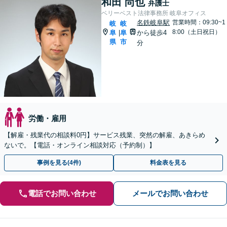
和田 尚也
弁護士
ベリーベスト法律事務所 岐阜オフィス
名鉄岐阜駅
営業時間：09:30~1
岐
岐
8:00（土日祝日）
阜
阜
から徒歩4
|
県
市
分
労働・雇用
【解雇・残業代の相談料0円】サービス残業、突然の解雇、あきらめ
ないで。【電話・オンライン相談対応（予約制）】
事例を見る(4件)
料金表を見る
電話でお問い合わせ
メールでお問い合わせ