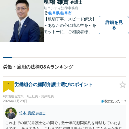
柳場 雄貴
弁護士
くの後遺障害事故や死亡事故
岐阜シティ法律事務所
を解決してきました。
岐阜県
岐阜市
|
【親切丁寧、スピード解決】
詳細を見
～あなたの心に晴れ空を～を
る
モットーに、ご相談者様、依
頼者様の良きリーガルパート
ナーになれるよう責任を持っ
てサポートさせて頂きます。
お気軽にご相談下さい。
労働・雇用の法律Q&Aランキング
1
労働組合の顧問弁護士選びのポイント
#労働組合対策
#正社員・契約社員
2026年7月29日
役にたった
2
竹本 真紀
弁護士
これまでの顧問弁護士との間で，数十年間顧問契約を締結していたよ
うです。 そうすると，これまでに顧問弁護士に対応してもらった案件