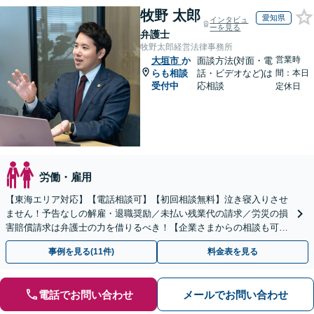
牧野 太郎
愛知県
インタビュ
ーを見る
弁護士
牧野太郎経営法律事務所
営業時
大垣市
か
面談方法(対面・電
らも相談
話・ビデオなど)は
間：本日
受付中
応相談
定休日
労働・雇用
【東海エリア対応】【電話相談可】【初回相談無料】泣き寝入りさせ
ません！予告なしの解雇・退職奨励／未払い残業代の請求／労災の損
害賠償請求は弁護士の力を借りるべき！【企業さまからの相談も可】
従業員トラブルは、慎重な対処が必要です【完全個室】
事例を見る(11件)
料金表を見る
電話でお問い合わせ
メールでお問い合わせ