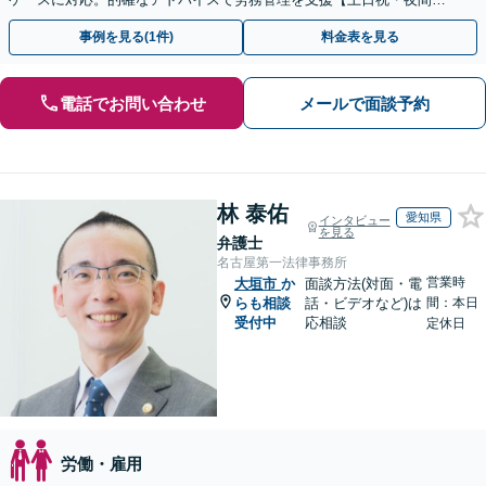
応】【オンライン面談可】【完全個室】
事例を見る(1件)
料金表を見る
電話でお問い合わせ
メールで面談予約
林 泰佑
愛知県
インタビュー
を見る
弁護士
名古屋第一法律事務所
営業時
大垣市
か
面談方法(対面・電
らも相談
話・ビデオなど)は
間：本日
受付中
応相談
定休日
労働・雇用