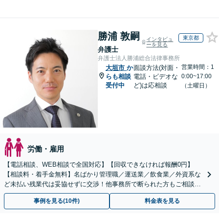
勝浦 敦嗣
東京都
インタビュ
ーを見る
弁護士
弁護士法人勝浦総合法律事務所
営業時間：1
大垣市
か
面談方法(対面・
らも相談
電話・ビデオな
0:00~17:00
受付中
ど)は応相談
（土曜日）
労働・雇用
【電話相談、WEB相談で全国対応】【回収できなければ報酬0円】
【相談料・着手金無料】名ばかり管理職／運送業／飲食業／外資系な
ど未払い残業代は妥協せずに交渉！他事務所で断られた方もご相談く
ださい。【解決事例が豊富】土曜日も電話受付しています
事例を見る(10件)
料金表を見る