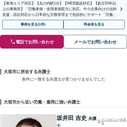
【東海エリア対応】【丸の内駅1分】【WEB面談対応】【創立50年以
上の事務所】「労働者側・使用者側双方に対応」中小企業向けの法的
支援：訴訟対応から日常的な労務管理まで包括的にサポート「労働者
側：残業代請求や退職など対応」【休日・夜間相談可】
事例を見る(1件)
料金表を見る
電話でお問い合わせ
メールでお問い合わせ
大垣市に所在する弁護士
条件に一致する弁護士が見つかりませんでした
大垣市から近い労働・雇用に強い弁護士
坂井田 吉史
弁護
インタビューを見
る
士