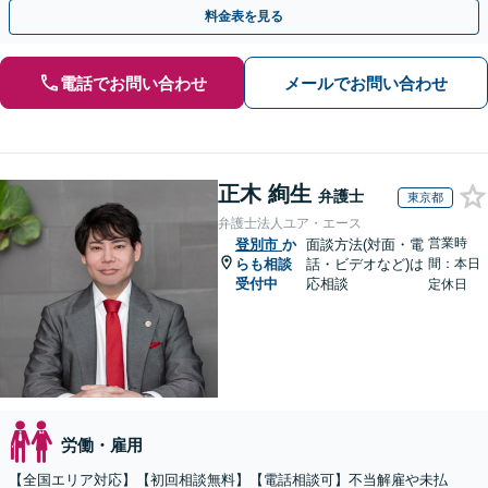
士にご相談ください。【電話相談可】【休日・夜間面談可】
料金表を見る
電話でお問い合わせ
メールでお問い合わせ
正木 絢生
弁護士
東京都
弁護士法人ユア・エース
営業時
登別市
か
面談方法(対面・電
らも相談
話・ビデオなど)は
間：本日
受付中
応相談
定休日
労働・雇用
【全国エリア対応】【初回相談無料】【電話相談可】不当解雇や未払