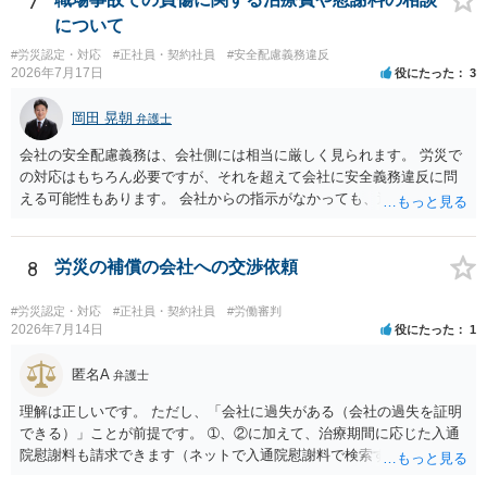
7
について
#労災認定・対応
#正社員・契約社員
#安全配慮義務違反
2026年7月17日
役にたった
3
岡田 晃朝
弁護士
会社の安全配慮義務は、会社側には相当に厳しく見られます。 労災で
の対応はもちろん必要ですが、それを超えて会社に安全義務違反に問
える可能性もあります。 会社からの指示がなかっても、逆に危険な作
業の場合は会社側が危険を告げて注意を促していないとか、定期的な
実地指導をしていないことが問題になった事例もあります。ですの
で、指示が無ければ免責されるわけではありません。責任追及の交渉
8
労災の補償の会社への交渉依頼
となるでしょう。
#労災認定・対応
#正社員・契約社員
#労働審判
2026年7月14日
役にたった
1
匿名A
弁護士
理解は正しいです。 ただし、「会社に過失がある（会社の過失を証明
できる）」ことが前提です。 ➀、②に加えて、治療期間に応じた入通
院慰謝料も請求できます（ネットで入通院慰謝料で検索すると詳しい
説明が出てきます）。 さらに、後遺症が残れば、後遺障害逸失利益と