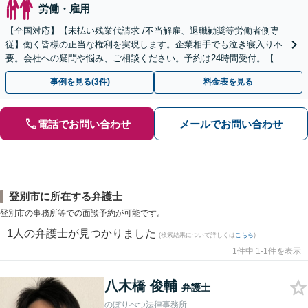
労働・雇用
【全国対応】【未払い残業代請求 /不当解雇、退職勧奨等労働者側専
従】働く皆様の正当な権利を実現します。企業相手でも泣き寝入り不
要。会社への疑問や悩み、ご相談ください。予約は24時間受付。【初
回面談無料】【夜間・休日対応可】
事例を見る(3件)
料金表を見る
電話でお問い合わせ
メールでお問い合わせ
登別市に所在する弁護士
登別市の事務所等での面談予約が可能です。
1
人の弁護士が見つかりました
(検索結果について詳しくは
こちら
)
1件中 1-1件を表示
八木橋 俊輔
弁護士
のぼりべつ法律事務所