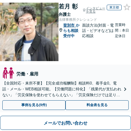
若月 彰
東京都
インタビュー
を見る
弁護士
法律事務所クレシェンド
営業時
登別市
か
面談方法(対面・電
らも相談
話・ビデオなど)は
間：本日
受付中
応相談
定休日
労働・雇用
【全国対応・来所不要】【完全成功報酬制】相談料0、着手金0。電
話・メール・WEB相談可能。【労働問題に特化】「残業代が支払われ
ない」「労災保険を使わせてもらえない」「労災保険だけでは足りな
い。損害賠償請求したい」など労働問題はお任せを。
事例を見る(9件)
料金表を見る
メールでお問い合わせ