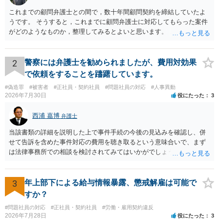
これまでの顧問弁護士との間で，数十年間顧問契約を締結していたよ
うです。 そうすると，これまでに顧問弁護士に対応してもらった案件
がどのようなものか，整理してみるとよいと思います。 これにより，
どのような案件で依頼することが多いのかわかると思います。 複数の
事務所を比較した上で，弁護士と面談をする際，そのような案件に対
応してもらえるのかが重要だと思います。 ただ，組合員の相談内容に
2
警察には弁護士を勧められましたが、費用対効果
ついて，分野を絞っているのか，それともどのような分野でもよいと
で依頼をすることを躊躇しています。
いうことで法律相談を依頼しているかの観点も重要です。 組合員とす
#偽造罪
#被害者
#正社員・契約社員
#問題社員の対応
#人事異動
れば，相談だけではなく，できれば受任まで考えている場合も多いと
2026年7月30日
役にたった
3
思います。 そうすると，労働組合としての相談だけではなく，基本的
に全ての分野を対象にして考える必要もあるかもしれません。 そうで
西浦 嘉博
弁護士
ないと，相談内容によって，対応が変わってしまうこともあると思い
ます。 組合員の相談についても，基本的に受任まで考えてもらえるこ
当該書類の詳細を説明した上で事件手続の今後の見込みを確認し、併
とができるのかも検討要素の一つかもしれません。
せて告訴を含めた事件対応の費用を聴き取るという意味合いで、まず
は法律事務所での相談を検討されてみてはいかがでしょうか。 上記、
ご参考ください。
3
年上部下による給与情報暴露、懲戒解雇は可能で
すか？
#問題社員の対応
#正社員・契約社員
#労働・雇用契約違反
2026年7月28日
役にたった
3