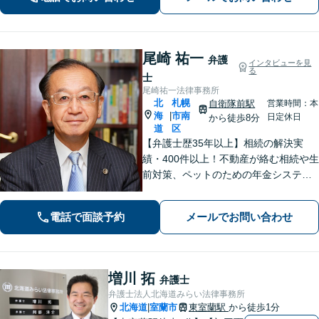
協議でのトラブルから遺留分をめぐる
争いまでトータルサポート」【WEB面
談対応】
尾崎 祐一
弁護
インタビューを見
る
士
尾崎祐一法律事務所
北
札幌
自衛隊前駅
営業時間：本
海
市南
|
日定休日
から徒歩8分
道
区
【弁護士歴35年以上】相続の解決実
績・400件以上！不動産が絡む相続や生
前対策、ペットのための年金システム
など【自衛隊前駅8分】交通事故・借
金・刑事事件・不動産トラブルなど幅
電話で面談予約
メールでお問い合わせ
広く対応。依頼者の背景に潜む原因を
しっかり把握することを心がけていま
す。
増川 拓
弁護士
弁護士法人北海道みらい法律事務所
北海道
室蘭市
東室蘭駅
から徒歩1分
|