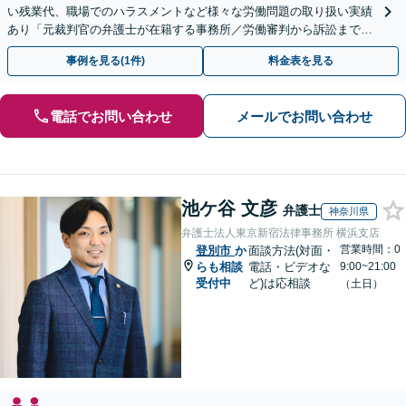
い残業代、職場でのハラスメントなど様々な労働問題の取り扱い実績
あり「元裁判官の弁護士が在籍する事務所／労働審判から訴訟まで、
裁判官経験を活かした最適な戦略を立案」
事例を見る(1件)
料金表を見る
電話でお問い合わせ
メールでお問い合わせ
池ケ谷 文彦
弁護士
神奈川県
弁護士法人東京新宿法律事務所 横浜支店
営業時間：0
登別市
か
面談方法(対面・
らも相談
電話・ビデオな
9:00~21:00
受付中
ど)は応相談
（土日）