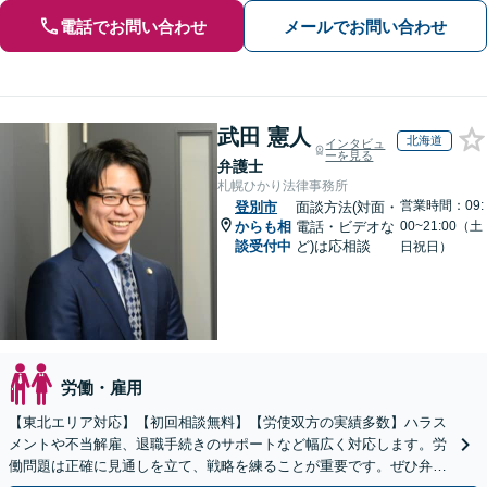
電話でお問い合わせ
メールでお問い合わせ
武田 憲人
北海道
インタビュ
ーを見る
弁護士
札幌ひかり法律事務所
営業時間：09:
登別市
面談方法(対面・
からも相
電話・ビデオな
00~21:00（土
談受付中
ど)は応相談
日祝日）
労働・雇用
【東北エリア対応】【初回相談無料】【労使双方の実績多数】ハラス
メントや不当解雇、退職手続きのサポートなど幅広く対応します。労
働問題は正確に見通しを立て、戦略を練ることが重要です。ぜひ弁護