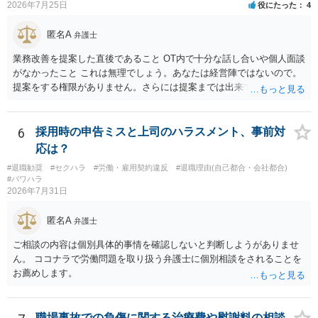
2026年7月25日
役にたった
4
匿名A
弁護士
業務改善を提案した直後であること OT内で十分な話し合いや個人面談
がなかったこと これは無理でしょう。あなたは経営陣ではないので。
提案をする権限がありません。さらには提案までは出来ても、会社が
それに対応するように拘束する権限がありません。 会社にその後の状
況を報告する義務もありません。 権限がないことをして、相手が応じ
ないのは当然で、それで適応障害になっても、そもそも相手は適法で
6
採用時の申告ミスと上司のハラスメント、事前対
すので、対応は難しいでしょう。
応は？
#退職勧奨
#セクハラ
#労働・雇用契約違反
#退職理由(自己都合・会社都合)
#パワハラ
2026年7月31日
匿名A
弁護士
ご相談の内容は個別具体的事情を確認しないと判断しようがありませ
ん。 ココナラで労働問題を取り扱う弁護士に個別相談をされることを
お薦めします。
職場事故での負傷に関する治療費や慰謝料の相談