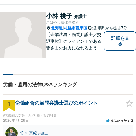
幅広く対応いたします。費用
も丁寧にご説明。一人で悩み
を抱え込まず、まずは一度ご
小林 桃子
弁護士
相談ください！
こばやし法律事務所
北海道
札幌市豊平区
澄川駅
から徒歩7分
|
【企業法務・顧問弁護士／交
詳細を見
通事故】クライアントである
る
皆さまのお力になれるよう全
力を尽くします。お気軽にお
相談ください。
労働・雇用の法律Q&Aランキング
1
労働組合の顧問弁護士選びのポイント
#労働組合対策
#正社員・契約社員
2026年7月29日
役にたった
2
竹本 真紀
弁護士