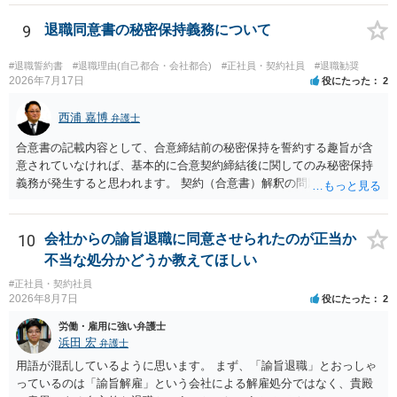
後遺障害慰謝料も請求できます。これらは後遺障害の等級、あなたの
収入、年齢等で大きく変わりますので一般的にいくらとは言えませ
9
退職同意書の秘密保持義務について
ん。 弁護士に依頼する費用はそれぞれの弁護士で異なるので個別に聞
いてみるしかありませんが、旧日弁連規準を使った着手金・成功報酬
#退職誓約書
#退職理由(自己都合・会社都合)
#正社員・契約社員
#退職勧奨
方式と着手金ゼロまたは少額で成功報酬大目の方式のどちらかが多い
2026年7月17日
役にたった
2
と思います（個々の弁護士次第なので一般化はできません）。 早めに
弁護士に直接面談で相談されることをお勧めします。
西浦 嘉博
弁護士
合意書の記載内容として、合意締結前の秘密保持を誓約する趣旨が含
意されていなければ、基本的に合意契約締結後に関してのみ秘密保持
義務が発生すると思われます。 契約（合意書）解釈の問題ですので、
内容を精査されてみてください。 より詳細についてお聞きになりたい
場合、最寄りの法律事務所で相談されることを検討ください。
10
会社からの諭旨退職に同意させられたのが正当か
不当な処分かどうか教えてほしい
#正社員・契約社員
2026年8月7日
役にたった
2
労働・雇用に強い弁護士
浜田 宏
弁護士
用語が混乱しているように思います。 まず、「諭旨退職」とおっしゃ
っているのは「諭旨解雇」という会社による解雇処分ではなく、貴殿