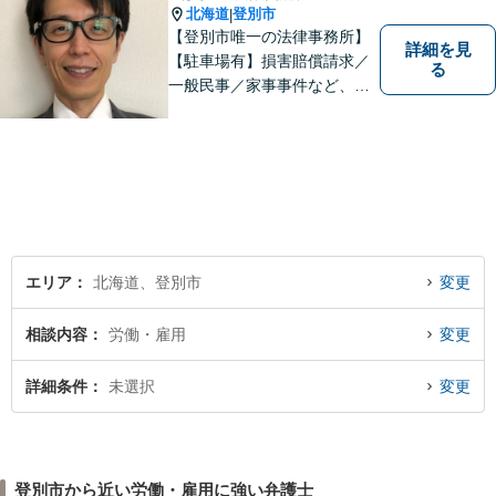
北海道
登別市
|
【登別市唯一の法律事務所】
詳細を見
【駐車場有】損害賠償請求／
る
一般民事／家事事件など、幅
広いお困りごとに対応可能！
地域の方々の悩みトラブルを
解決し、明るく活気のある地
域づくりに貢献いたします。
小さなお困りごとでも、お早
めにご相談ください！
エリア
北海道、登別市
変更
相談内容
労働・雇用
変更
詳細条件
未選択
変更
登別市から近い労働・雇用に強い弁護士