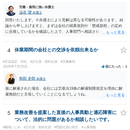
労働・雇用に強い弁護士
澁谷 望
弁護士
回答いたします。※弁護士により見解は異なる可能性があります。 結
論から申し上げますと、まずは会社の就業規則や「懲戒規程」の定め
に合致しているかを確認した上で、人事部門へ相談されることが最優
先となります。 その上で、いきなりの懲戒解雇は法的ハードルが高い
ものの、重い懲戒処分の対象には十分なり得ます。 名誉や評価の回復
については、会社側に「部下の不正行為による情報漏洩」と正式に認
4
休業期間の会社との交渉を依頼出来るか
定させ、誤認した他部署への適切なフォローや周知を求めるのが有効
です。 あるいは、懲戒があったことを社内で周知される手続があるの
#労災認定・対応
#正社員・契約社員
#労働審判
ならば、それにより軽微ながら回復はできるかもしれません。 さらに
2026年7月25日
役にたった
1
個人としても、相手に対してプライバシー侵害等に基づく損害賠償
（慰謝料）を請求する選択肢がありえます（ただし、金額は多額にな
和田 史郎
弁護士
らない可能性があります。）。
仮に解雇された場合、会社には労基法19条の解雇制限規定を理由に解
雇無効だと主張していくことになるでしょうね。
5
業務改善を提案した直後の人事異動と適応障害に
ついて、法的に問題があるか相談したいです。
#職場いじめ
#正社員・契約社員
#問題社員の対応
#人事異動