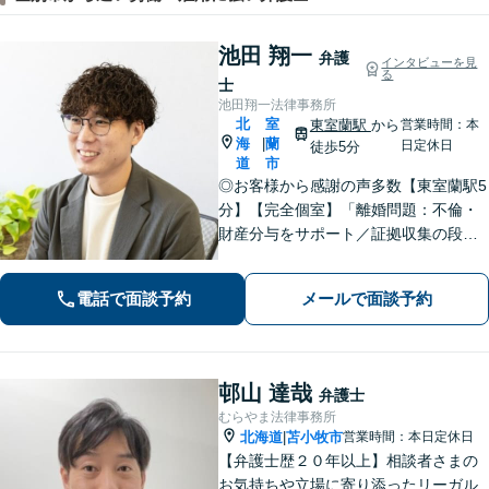
池田 翔一
弁護
インタビューを見
る
士
池田翔一法律事務所
北
室
東室蘭駅
から
営業時間：本
海
蘭
|
日定休日
徒歩5分
道
市
◎お客様から感謝の声多数【東室蘭駅5
分】【完全個室】「離婚問題：不倫・
財産分与をサポート／証拠収集の段階
から将来の調停や裁判を見据えた戦略
的なアプローチ」「相続問題：幅広い
電話で面談予約
メールで面談予約
相続問題に対応できる豊富な経験」適
切な公正証書遺言を作成【行政書士資
格保有】
邨山 達哉
弁護士
むらやま法律事務所
北海道
苫小牧市
営業時間：本日定休日
|
【弁護士歴２０年以上】相談者さまの
お気持ちや立場に寄り添ったリーガル