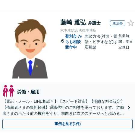
藤崎 雅弘
弁護士
東京都
六本木総合法律事務所
営業時
登別市
か
面談方法(対面・電
らも相談
話・ビデオなど)は
間：本日
受付中
応相談
定休日
労働・雇用
【電話・メール・LINE相談可】【スピード対応】【明瞭な料金設定】
【依頼者さまの負担軽減】退職代行のご相談を承っております。労働
者さまの当たり前の権利を守り、前向きに次のステージへと歩めるよ
う全力でサポートいたします。
事例を見る(1件)