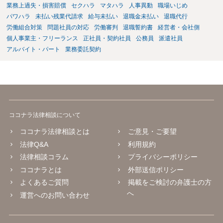
業務上過失・損害賠償
セクハラ
マタハラ
人事異動
職場いじめ
パワハラ
未払い残業代請求
給与未払い
退職金未払い
退職代行
労働組合対策
問題社員の対応
労働審判
退職誓約書
経営者・会社側
個人事業主・フリーランス
正社員・契約社員
公務員
派遣社員
アルバイト・パート
業務委託契約
ココナラ法律相談について
ココナラ法律相談とは
ご意見・ご要望
法律Q&A
利用規約
法律相談コラム
プライバシーポリシー
ココナラとは
外部送信ポリシー
よくあるご質問
掲載をご検討の弁護士の方
へ
運営へのお問い合わせ