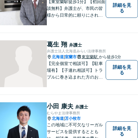
【東室蘭駅徒歩1分】【初回面
詳細を見
談無料】弁護士が、市民の皆
る
様から日常的に頼りにされる
存在になる社会を目指して、
日々精進してまいります。皆
様のトラブルを解決し、明る
い未来へと導きます。お気軽
葛生 翔
弁護士
にご相談ください。【駐車場
弁護士法人北海道みらい法律事務所
あり】
北海道
室蘭市
東室蘭駅
から徒歩1分
|
【完全個室で相談可】【駐車
詳細を見
場有】【子連れ相談可】トラ
る
ブルに巻き込まれた方のお力
になれるよう日々邁進してお
ります。地域の皆様のより明
るい「みらい」の実現の一助
になれればと思っております
小田 康夫
弁護士
ので、どうぞお気軽にご相談
むらやま法律事務所
ください。
北海道
苫小牧市
|
この地域に不可欠なリーガル
詳細を見
サービスを提供するととも
る