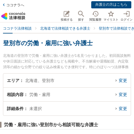
弁護士の方はこちら
ココナラへ
投稿する
探す
閲覧履歴
マイリスト
ログイン
ココナラ法律相談
北海道で法律相談できる弁護士
登別市で法律相談で
登別市の労働・雇用に強い弁護士
北海道の登別市で労働・雇用に強い弁護士が1名見つかりました。初回面談無料
や休日面談に対応している弁護士なども掲載中。不当解雇や退職勧奨、内定取
消等の細かな分野での絞り込み検索もでき便利です。特にのぼりべつ法律事務
所の八木橋 俊輔弁護士のプロフィール情報や弁護士費用、強みなどが注目され
ています。『登別市で土日や夜間に発生した労働・雇用のトラブルを今すぐに
エリア
北海道、登別市
変更
弁護士に相談したい』『労働・雇用のトラブル解決の実績豊富な近くの弁護士
を検索したい』『初回相談無料で労働・雇用を法律相談できる登別市内の弁護
相談内容
労働・雇用
変更
士に相談予約したい』などでお困りの相談者さんにおすすめです。
詳細条件
未選択
変更
労働・雇用に強い登別市から相談可能な弁護士