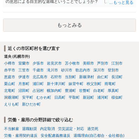
の意思による自主的な退職ということでしょうか？ しかし、記載さ
れた経緯からすると、事実上は解雇処分であると解する余地がありま
す。 その場合、解雇には客観的で合理的な理由が必要であり、かつ
解雇という処分が社会通念上相当と認められない限り、解雇は無効で
もっとみる
す。 結局、貴殿のネット炎上の内容や原因、勤務先に与えた影響な
どを具体的に検討しなければ、何とも申し上げることができません。
また、育児休業法関係の問題もあるかもしれません。 ある程度労働
法に関する専門的な知識が必要な事案ですので、一度、お近くの弁護
近くの市区町村を選び直す
士にご相談下さい。
道央 (札幌市外)
小樽市
室蘭市
夕張市
岩見沢市
苫小牧市
美唄市
芦別市
江別市
赤平市
三笠市
千歳市
滝川市
砂川市
歌志内市
深川市
登別市
恵庭市
伊達市
北広島市
石狩市
当別町
新篠津村
由仁町
長沼町
栗山町
月形町
浦臼町
新十津川町
妹背牛町
秩父別町
雨竜町
北竜町
沼田町
占冠村
幌加内町
豊浦町
壮瞥町
白老町
厚真町
洞爺湖町
安平町
むかわ町
日高町
平取町
新冠町
浦河町
様似町
えりも町
新ひだか町
労働・雇用の分野詳細で絞り込む
不当解雇
退職勧奨
内定取消
労災認定・対応
過労死
労働・雇用契約違反
安全配慮義務違反
退職理由(自己都合・会社都合)