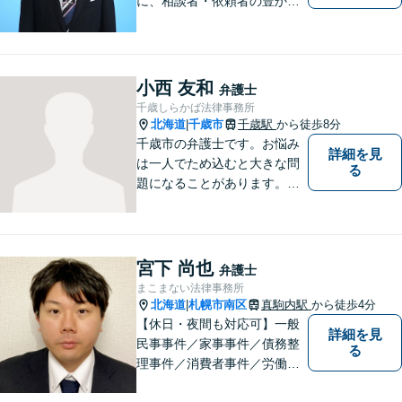
に、相談者・依頼者の豊かな
生き方・選択をサポートする
存在であり続けます。（弁護
士小田康夫）
小西 友和
弁護士
千歳しらかば法律事務所
北海道
千歳市
千歳駅
から徒歩8分
|
千歳市の弁護士です。お悩み
詳細を見
は一人でため込むと大きな問
る
題になることがあります。ぜ
ひ他の人に話すようにしてく
ださい。ご相談お待ちしてお
ります。
宮下 尚也
弁護士
まこまない法律事務所
北海道
札幌市南区
真駒内駅
から徒歩4分
|
【休日・夜間も対応可】一般
詳細を見
民事事件／家事事件／債務整
る
理事件／消費者事件／労働事
件／刑事事件／会社関係など