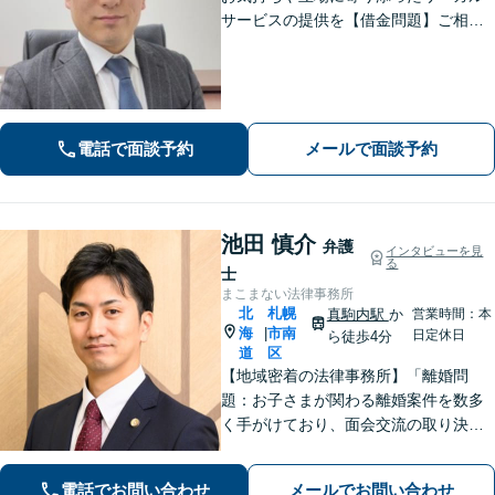
サービスの提供を【借金問題】ご相談
は何度でも無料！あなたとご家族、5年
先を見据えた解決策をご提案します
【相続問題】複雑な不動産相続も他士
業連携で円滑対応！【分割払いOK】
電話で面談予約
メールで面談予約
池田 慎介
弁護
インタビューを見
る
士
まこまない法律事務所
北
札幌
真駒内駅
か
営業時間：本
海
市南
|
日定休日
ら徒歩4分
道
区
【地域密着の法律事務所】「離婚問
題：お子さまが関わる離婚案件を数多
く手がけており、面会交流の取り決め
から父親側の親権獲得など、豊富な実
績があります」「相続問題：遺産分割
電話でお問い合わせ
メールでお問い合わせ