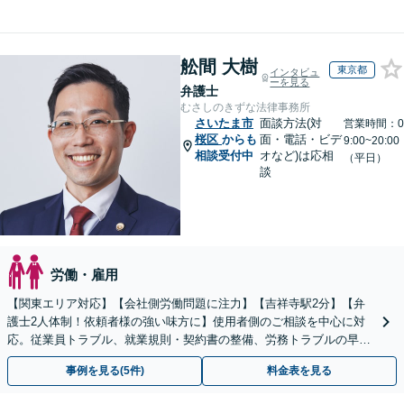
舩間 大樹
東京都
インタビュ
ーを見る
弁護士
むさしのきずな法律事務所
さいたま市
面談方法(対
営業時間：0
桜区
からも
面・電話・ビデ
9:00~20:00
相談受付中
オなど)は応相
（平日）
談
労働・雇用
【関東エリア対応】【会社側労働問題に注力】【吉祥寺駅2分】【弁
護士2人体制！依頼者様の強い味方に】使用者側のご相談を中心に対
応。従業員トラブル、就業規則・契約書の整備、労務トラブルの早期
解決・防止に努めます。
事例を見る(5件)
料金表を見る