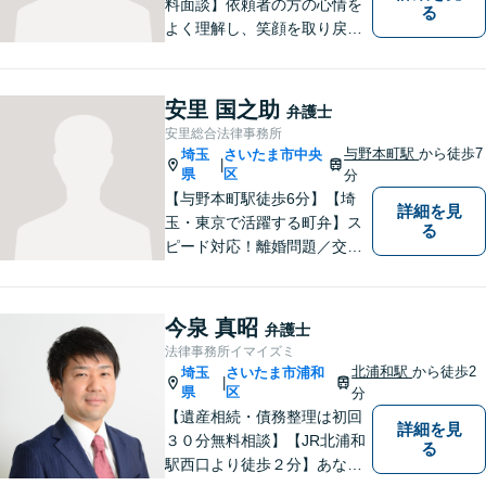
料面談】依頼者の方の心情を
る
よく理解し、笑顔を取り戻す
ための弁護を行います。離
婚・男女問題／親権／遺産・
相続／交通事故のお困りごと
安里 国之助
弁護士
はお任せください！休日・夜
安里総合法律事務所
間にも対応可能◎【駐車場あ
与野本町駅
から徒歩7
埼玉
さいたま市中央
|
り】
県
区
分
【与野本町駅徒歩6分】【埼
詳細を見
玉・東京で活躍する町弁】ス
る
ピード対応！離婚問題／交通
事故／借金・債務整理／相続
など、お困りごとがあればお
気軽にご相談ください！皆様
今泉 真昭
弁護士
が平穏な日々を取り戻せるよ
法律事務所イマイズミ
う、尽力してまいります。
北浦和駅
から徒歩2
埼玉
さいたま市浦和
|
【土日祝・夜間対応◎】
県
区
分
【遺産相続・債務整理は初回
詳細を見
３０分無料相談】【JR北浦和
る
駅西口より徒歩２分】あなた