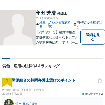
の悩み、法律事務所イマイズ
ミがお預かりします。あなた
の代わりに悩み、考え、解決
守田 芳浩
弁護士
策をご提案します。
つばき法律事務所
浦和駅
から徒歩10
埼玉
さいたま市浦和
|
県
区
分
【浦和駅10分】離婚や破産・
詳細を見
交通事故など様々なトラブル
る
の早期解決に向けてサポート
いたします。「こんなんこと
で弁護士に相談していいのか
分からない」という方も多い
と思いますが、皆さんが話し
労働・雇用の法律Q&Aランキング
やすい環境を整えております
ので、お気軽にご相談くださ
い。
1
労働組合の顧問弁護士選びのポイント
#労働組合対策
#正社員・契約社員
2026年7月29日
役にたった
2
竹本 真紀
弁護士