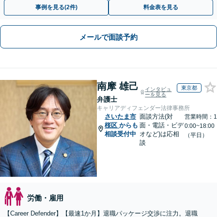
性も考慮し、ご意向を尊重しながら丁寧に対応いたします
事例を見る(2件)
料金表を見る
メールで面談予約
南摩 雄己
東京都
インタビュ
ーを見る
弁護士
キャリアディフェンダー法律事務所
さいたま市
面談方法(対
営業時間：1
桜区
からも
面・電話・ビデ
0:00~18:00
相談受付中
オなど)は応相
（平日）
談
労働・雇用
【Career Defender】【最速1か月】退職パッケージ交渉に注力。退職