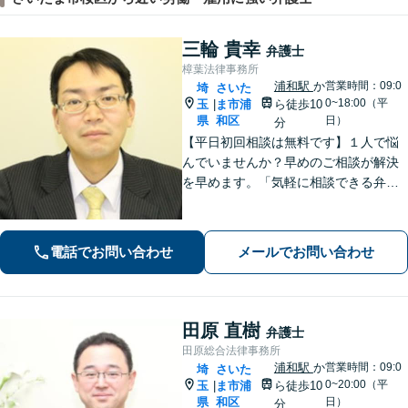
三輪 貴幸
弁護士
樟葉法律事務所
浦和駅
か
営業時間：09:0
埼
さいた
0~18:00（平
玉
ま市浦
ら徒歩10
|
県
和区
日）
分
【平日初回相談は無料です】１人で悩
んでいませんか？早めのご相談が解決
を早めます。「気軽に相談できる弁護
士」として企業法務、相続から借金問
題まで広く対応。裁判所隣の立地を活
かした迅速な行動力でサポートしま
電話でお問い合わせ
メールでお問い合わせ
す。まずはお気軽にご相談ください。
田原 直樹
弁護士
田原総合法律事務所
浦和駅
か
営業時間：09:0
埼
さいた
0~20:00（平
玉
ま市浦
ら徒歩10
|
県
和区
日）
分