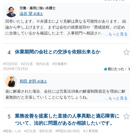
労働・雇用に強い弁護士
澁谷 望
弁護士
回答いたします。※弁護士により見解は異なる可能性があります。 結
論から申し上げますと、まずは会社の就業規則や「懲戒規程」の定め
に合致しているかを確認した上で、人事部門へ相談されることが最優
先となります。 その上で、いきなりの懲戒解雇は法的ハードルが高い
ものの、重い懲戒処分の対象には十分なり得ます。 名誉や評価の回復
については、会社側に「部下の不正行為による情報漏洩」と正式に認
4
休業期間の会社との交渉を依頼出来るか
定させ、誤認した他部署への適切なフォローや周知を求めるのが有効
です。 あるいは、懲戒があったことを社内で周知される手続があるの
#労災対応
#正社員・契約社員
#労働審判
ならば、それにより軽微ながら回復はできるかもしれません。 さらに
2026年7月25日
役にたった
1
個人としても、相手に対してプライバシー侵害等に基づく損害賠償
（慰謝料）を請求する選択肢がありえます（ただし、金額は多額にな
和田 史郎
弁護士
らない可能性があります。）。
仮に解雇された場合、会社には労基法19条の解雇制限規定を理由に解
雇無効だと主張していくことになるでしょうね。
5
業務改善を提案した直後の人事異動と適応障害に
ついて、法的に問題があるか相談したいです。
#職場いじめ
#正社員・契約社員
#問題社員の対応
#人事異動