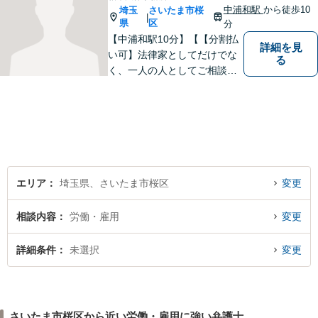
中浦和駅
から徒歩10
埼玉
さいたま市桜
|
県
区
分
【中浦和駅10分】【【分割払
詳細を見
い可】法律家としてだけでな
る
く、一人の人としてご相談者
様に向き合い、解決策を提案
することを心がけています。
ご依頼いただいた際には、解
決まで責任を持ってサポート
させていただきます。 ぜひご
相談ください。
エリア
埼玉県、さいたま市桜区
変更
相談内容
労働・雇用
変更
詳細条件
未選択
変更
さいたま市桜区から近い労働・雇用に強い弁護士