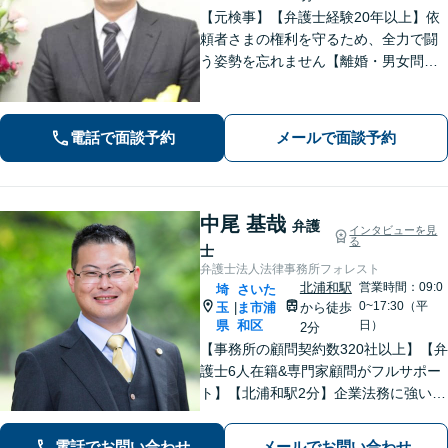
【元検事】【弁護士経験20年以上】依
頼者さまの権利を守るため、全力で闘
う姿勢を忘れません【離婚・男女問
題】DV・ハラスメント問題はお任せく
ださい【相続・遺言】特別受益や寄与
分・遺留分にも積極的に対応【夜間／
電話で面談予約
メールで面談予約
休日の相談可能】
中尾 基哉
弁護
インタビューを見
る
士
弁護士法人法律事務所フォレスト
北浦和駅
営業時間：09:0
埼
さいた
0~17:30（平
玉
ま市浦
から徒歩
|
県
和区
日）
2分
【事務所の顧問契約数320社以上】【弁
護士6人在籍&専門家顧問がフルサポー
ト】【北浦和駅2分】企業法務に強い弁
護士が労働雇用、債権回収、刑事、不
動産などに対応します。中小企業さ
電話でお問い合わせ
メールでお問い合わせ