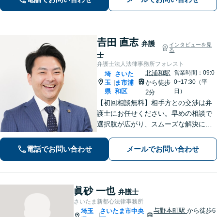
ま、個人事業主さまからのご相談に注
力【初回面談無料】
𠮷田 直志
弁護
インタビューを見
る
士
弁護士法人法律事務所フォレスト
北浦和駅
営業時間：09:0
埼
さいた
0~17:30（平
玉
ま市浦
から徒歩
|
県
和区
日）
2分
【初回相談無料】相手方との交渉は弁
護士にお任せください。早めの相談で
選択肢が広がり、スムーズな解決につ
ながります。【不貞慰謝料請求の経験
豊富】【示談成功・不起訴獲得の実績
電話でお問い合わせ
メールでお問い合わせ
豊富】あなたの権利を守り、最善の結
果を目指します「少年事件の実績多
数」
眞砂 一也
弁護士
さいたま新都心法律事務所
与野本町駅
から徒歩6
埼玉
さいたま市中央
|