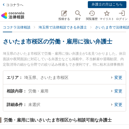
弁護士の方はこちら
ココナラへ
投稿する
探す
閲覧履歴
マイリスト
ログイン
ココナラ法律相談
埼玉県で法律相談できる弁護士
さいたま市で法律相
さいたま市桜区の労働・雇用に強い弁護士
埼玉県のさいたま市桜区で労働・雇用に強い弁護士が1名見つかりました。休日
面談や夜間面談に対応している弁護士なども掲載中。不当解雇や退職勧奨、内
定取消等の細かな分野での絞り込み検索もでき便利です。特に柏木法律事務所
の柏木 恭平弁護士のプロフィール情報や弁護士費用、強みなどが注目されてい
ます。『さいたま市桜区で土日や夜間に発生した労働・雇用のトラブルを今す
エリア
埼玉県、さいたま市桜区
変更
ぐに弁護士に相談したい』『労働・雇用のトラブル解決の実績豊富な近くの弁
護士を検索したい』『初回相談無料で労働・雇用を法律相談できるさいたま市
相談内容
労働・雇用
変更
桜区内の弁護士に相談予約したい』などでお困りの相談者さんにおすすめで
す。
詳細条件
未選択
変更
労働・雇用に強いさいたま市桜区から相談可能な弁護士