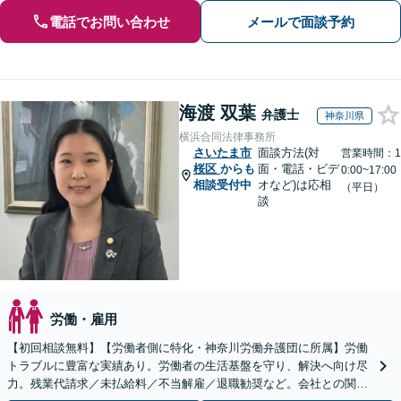
電話でお問い合わせ
メールで面談予約
海渡 双葉
弁護士
神奈川県
横浜合同法律事務所
さいたま市
面談方法(対
営業時間：1
桜区
からも
面・電話・ビデ
0:00~17:00
相談受付中
オなど)は応相
（平日）
談
労働・雇用
【初回相談無料】【労働者側に特化・神奈川労働弁護団に所属】労働
トラブルに豊富な実績あり。労働者の生活基盤を守り、解決へ向け尽
力。残業代請求／未払給料／不当解雇／退職勧奨など。会社との関係