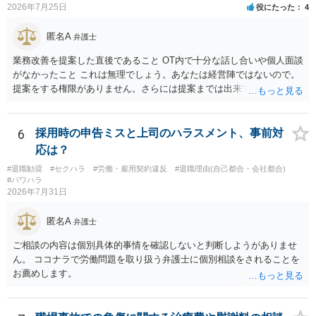
2026年7月25日
役にたった
4
匿名A
弁護士
業務改善を提案した直後であること OT内で十分な話し合いや個人面談
がなかったこと これは無理でしょう。あなたは経営陣ではないので。
提案をする権限がありません。さらには提案までは出来ても、会社が
それに対応するように拘束する権限がありません。 会社にその後の状
況を報告する義務もありません。 権限がないことをして、相手が応じ
ないのは当然で、それで適応障害になっても、そもそも相手は適法で
6
採用時の申告ミスと上司のハラスメント、事前対
すので、対応は難しいでしょう。
応は？
#退職勧奨
#セクハラ
#労働・雇用契約違反
#退職理由(自己都合・会社都合)
#パワハラ
2026年7月31日
匿名A
弁護士
ご相談の内容は個別具体的事情を確認しないと判断しようがありませ
ん。 ココナラで労働問題を取り扱う弁護士に個別相談をされることを
お薦めします。