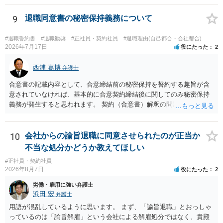
後遺障害慰謝料も請求できます。これらは後遺障害の等級、あなたの
収入、年齢等で大きく変わりますので一般的にいくらとは言えませ
9
退職同意書の秘密保持義務について
ん。 弁護士に依頼する費用はそれぞれの弁護士で異なるので個別に聞
いてみるしかありませんが、旧日弁連規準を使った着手金・成功報酬
#退職誓約書
#退職勧奨
#正社員・契約社員
#退職理由(自己都合・会社都合)
方式と着手金ゼロまたは少額で成功報酬大目の方式のどちらかが多い
2026年7月17日
役にたった
2
と思います（個々の弁護士次第なので一般化はできません）。 早めに
弁護士に直接面談で相談されることをお勧めします。
西浦 嘉博
弁護士
合意書の記載内容として、合意締結前の秘密保持を誓約する趣旨が含
意されていなければ、基本的に合意契約締結後に関してのみ秘密保持
義務が発生すると思われます。 契約（合意書）解釈の問題ですので、
内容を精査されてみてください。 より詳細についてお聞きになりたい
場合、最寄りの法律事務所で相談されることを検討ください。
10
会社からの諭旨退職に同意させられたのが正当か
不当な処分かどうか教えてほしい
#正社員・契約社員
2026年8月7日
役にたった
2
労働・雇用に強い弁護士
浜田 宏
弁護士
用語が混乱しているように思います。 まず、「諭旨退職」とおっしゃ
っているのは「諭旨解雇」という会社による解雇処分ではなく、貴殿