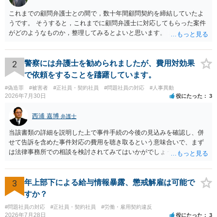
これまでの顧問弁護士との間で，数十年間顧問契約を締結していたよ
うです。 そうすると，これまでに顧問弁護士に対応してもらった案件
がどのようなものか，整理してみるとよいと思います。 これにより，
どのような案件で依頼することが多いのかわかると思います。 複数の
事務所を比較した上で，弁護士と面談をする際，そのような案件に対
応してもらえるのかが重要だと思います。 ただ，組合員の相談内容に
2
警察には弁護士を勧められましたが、費用対効果
ついて，分野を絞っているのか，それともどのような分野でもよいと
で依頼をすることを躊躇しています。
いうことで法律相談を依頼しているかの観点も重要です。 組合員とす
#偽造罪
#被害者
#正社員・契約社員
#問題社員の対応
#人事異動
れば，相談だけではなく，できれば受任まで考えている場合も多いと
2026年7月30日
役にたった
3
思います。 そうすると，労働組合としての相談だけではなく，基本的
に全ての分野を対象にして考える必要もあるかもしれません。 そうで
西浦 嘉博
弁護士
ないと，相談内容によって，対応が変わってしまうこともあると思い
ます。 組合員の相談についても，基本的に受任まで考えてもらえるこ
当該書類の詳細を説明した上で事件手続の今後の見込みを確認し、併
とができるのかも検討要素の一つかもしれません。
せて告訴を含めた事件対応の費用を聴き取るという意味合いで、まず
は法律事務所での相談を検討されてみてはいかがでしょうか。 上記、
ご参考ください。
3
年上部下による給与情報暴露、懲戒解雇は可能で
すか？
#問題社員の対応
#正社員・契約社員
#労働・雇用契約違反
2026年7月28日
役にたった
3