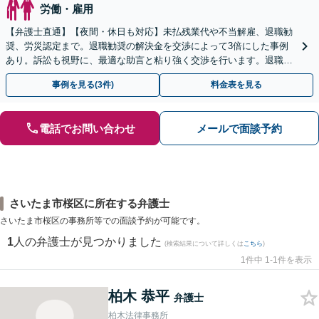
労働・雇用
【弁護士直通】【夜間・休日も対応】未払残業代や不当解雇、退職勧
奨、労災認定まで。退職勧奨の解決金を交渉によって3倍にした事例
あり。訴訟も視野に、最適な助言と粘り強く交渉を行います。退職前
後、育休中などの状況でも歓迎。まずはご相談下さい！
事例を見る(3件)
料金表を見る
電話でお問い合わせ
メールで面談予約
さいたま市桜区に所在する弁護士
さいたま市桜区の事務所等での面談予約が可能です。
1
人の弁護士が見つかりました
(検索結果について詳しくは
こちら
)
1件中 1-1件を表示
柏木 恭平
弁護士
柏木法律事務所