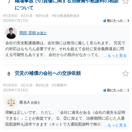
7
職場事故での負傷に関する治療費や慰謝料の相談
について
#労災対応
#正社員・契約社員
#安全配慮義務違反
2026年7月17日
役にたった
3
岡田 晃朝
弁護士
会社の安全配慮義務は、会社側には相当に厳しく見られます。 労災で
の対応はもちろん必要ですが、それを超えて会社に安全義務違反に問
える可能性もあります。 会社からの指示がなかっても、逆に危険な作
業の場合は会社側が危険を告げて注意を促していないとか、定期的な
実地指導をしていないことが問題になった事例もあります。ですの
で、指示が無ければ免責されるわけではありません。責任追及の交渉
8
労災の補償の会社への交渉依頼
となるでしょう。
#労災対応
#正社員・契約社員
#労働審判
2026年7月14日
役にたった
1
匿名A
弁護士
理解は正しいです。 ただし、「会社に過失がある（会社の過失を証明
できる）」ことが前提です。 ➀、②に加えて、治療期間に応じた入通
院慰謝料も請求できます（ネットで入通院慰謝料で検索すると詳しい
説明が出てきます）。 さらに、後遺症が残れば、後遺障害逸失利益と