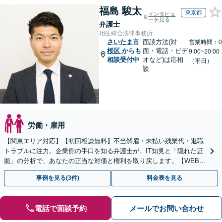
福島 駿太
東京都
インタビュ
ーを見る
弁護士
相生綜合法律事務所
さいたま市
面談方法(対
営業時間：0
桜区
からも
面・電話・ビデ
9:00~20:00
相談受付中
オなど)は応相
（平日）
談
労働・雇用
【関東エリア対応】【初回相談無料】不当解雇・未払い残業代・退職
トラブルに注力。企業側の手口を知る弁護士が、IT知見と「隠れた証
拠」の分析で、あなたの正当な対価と権利を取り戻します。【WEB面
談可】
事例を見る(3件)
料金表を見る
電話で面談予約
メールでお問い合わせ