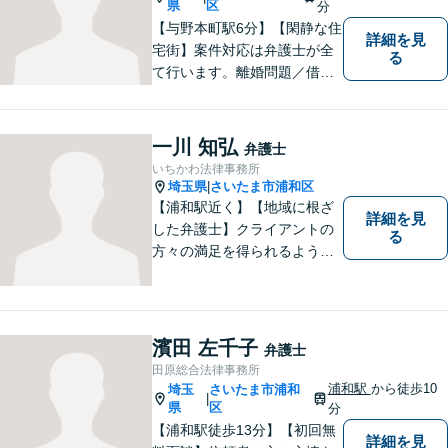
県
区
分
【与野本町駅6分】【閑静な住
詳細を見
宅街】案件対応は弁護士が全
る
て行います。離婚問題／借
金・債務整理／交通事故など
幅広く対応しております。迅
速かつ丁寧な対応を心がけて
一川 知弘
弁護士
おりますので、お気軽にご相
いちかわ法律事務所
談ください。【弁護士歴10年
埼玉県
さいたま市浦和区
|
以上】【初回相談30分無料】
【浦和駅近く】【地域に根ざ
詳細を見
した弁護士】クライアントの
る
方々の満足を得られるよう最
善を尽くします。交通事故／
離婚問題／刑事事件／労働問
題／企業法務など、幅広く対
応可能。【明確な料金体系】
濱田 左千子
弁護士
法律トラブルでお悩みの方
田原総合法律事務所
は、どうぞお気軽にご相談く
浦和駅
から徒歩10
埼玉
さいたま市浦和
|
ださい。
県
区
分
【浦和駅徒歩13分】【初回無
詳細を見