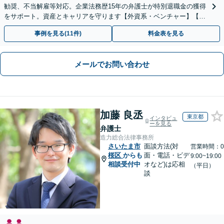
勧奨、不当解雇等対応。企業法務歴15年の弁護士が特別退職金の獲得
をサポート。資産とキャリアを守ります【外資系・ベンチャー】【初
回面談無料】【オンライン完結】
事例を見る(11件)
料金表を見る
メールでお問い合わせ
加藤 良丞
東京都
インタビュ
ーを見る
弁護士
造力総合法律事務所
さいたま市
面談方法(対
営業時間：0
桜区
からも
面・電話・ビデ
9:00~19:00
相談受付中
オなど)は応相
（平日）
談