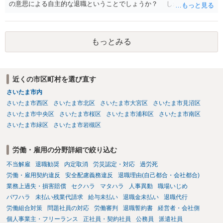
の意思による自主的な退職ということでしょうか？ しかし、記載さ
れた経緯からすると、事実上は解雇処分であると解する余地がありま
す。 その場合、解雇には客観的で合理的な理由が必要であり、かつ
解雇という処分が社会通念上相当と認められない限り、解雇は無効で
もっとみる
す。 結局、貴殿のネット炎上の内容や原因、勤務先に与えた影響な
どを具体的に検討しなければ、何とも申し上げることができません。
また、育児休業法関係の問題もあるかもしれません。 ある程度労働
法に関する専門的な知識が必要な事案ですので、一度、お近くの弁護
近くの市区町村を選び直す
士にご相談下さい。
さいたま市内
さいたま市西区
さいたま市北区
さいたま市大宮区
さいたま市見沼区
さいたま市中央区
さいたま市桜区
さいたま市浦和区
さいたま市南区
さいたま市緑区
さいたま市岩槻区
労働・雇用の分野詳細で絞り込む
不当解雇
退職勧奨
内定取消
労災認定・対応
過労死
労働・雇用契約違反
安全配慮義務違反
退職理由(自己都合・会社都合)
業務上過失・損害賠償
セクハラ
マタハラ
人事異動
職場いじめ
パワハラ
未払い残業代請求
給与未払い
退職金未払い
退職代行
労働組合対策
問題社員の対応
労働審判
退職誓約書
経営者・会社側
個人事業主・フリーランス
正社員・契約社員
公務員
派遣社員