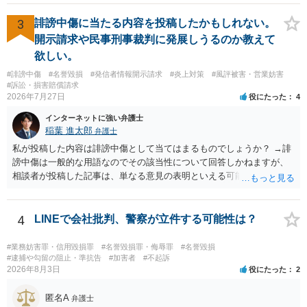
推測できる」という点は、裁判で争われた場合に「専ら顧客吸引力の
利用を目的とする」と判断される余地を残すため、一定の注意が必要
3
誹謗中傷に当たる内容を投稿したかもしれない。
です。 また、広告収益の有無は、侵害判断に一定の影響を与える可能
開示請求や民事刑事裁判に発展しうるのか教えて
性がありますが、決定的要因ではありません。 パブリシティ権侵害の
欲しい。
成否は、主に「専ら顧客吸引力の利用を目的とするか」という点で判
#誹謗中傷
#名誉毀損
#発信者情報開示請求
#炎上対策
#風評被害・営業妨害
断されます。広告収益があることは「商業的目的」を強く示す要素で
#訴訟・損害賠償請求
すが、それだけで直ちに侵害となるわけではありません。完全無償・
2026年7月27日
役にたった
4
非営利であれば「表現の自由」「創作物」としての側面が強く評価さ
れる可能性があります。一方、広告収益がある場合は「商業利用」と
インターネットに強い弁護士
しての色彩が強まり、リスクが高まる可能性があります。 公開前に変
稲葉 進太郎
弁護士
更・確認しておく事項については、公開の場でアドバイスするにも限
私が投稿した内容は誹謗中傷として当てはまるものでしょうか？ →誹
界があるかと思うので、資料等を持参の上、弁護士に相談されること
謗中傷は一般的な用語なのでその該当性について回答しかねますが、
も一つかと存じます。
相談者が投稿した記事は、単なる意見の表明といえる可能性が高く、
権利侵害が認められる可能性は低いと存じます。 もし当てはまるとし
て、開示請求が認められたり、民事裁判や刑事裁判に発展しうるもの
でしょうか？ →権利侵害や、名誉毀損・侮辱に該当する可能性が低い
4
LINEで会社批判、警察が立件する可能性は？
ため、民事裁判や刑事裁判に発展することはあまり考えられないよう
に思われます。
#業務妨害罪・信用毀損罪
#名誉毀損罪・侮辱罪
#名誉毀損
#逮捕や勾留の阻止・準抗告
#加害者
#不起訴
2026年8月3日
役にたった
2
匿名A
弁護士