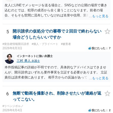
友人にLINEでメッセージを送る場合と、SNSなどの公開の場所で書き
込むのとでは、犯罪の成否から全く違うことになります。前者の場
合、そもそも世間に流布していなければ名誉や信用、業務にかかる犯
罪は成立しないことになります。
5
開示請求の仮処分での審尋で２回目で終わらない
場合どうしたらいいですか
#発信者情報開示請求
#個人・プライベート
#被害者
2026年8月3日
役にたった
7
インターネットに強い弁護士
三村 勇人
弁護士
本件投稿記事の詳細が不明ですので、具体的なアドバイスはできませ
んが、開示請求はいずれも要件事実を立証する必要があります。 立証
責任は請求者側にあります。 相手方からの反論があっても、裁判官が
要件事実を満たしていると判断すれば、補充は求められません。 相手
方が口頭で反論したのは、仮処分は迅速性が要求されるためです。 書
面での反論となれば、より遅延する可能性がございます。 また、本件
6
無断で動画を撮影され、削除させたいが連絡が返
はXのため、APのIPアドレスの保存期間の問題もございます。 開示請
ってこない。
求は法律知識が不可欠ですが、それだけでは足りず、実務を踏まえた
#リベンジポルノ
方法を選択することが重要です。
2026年8月4日
役にたった
2