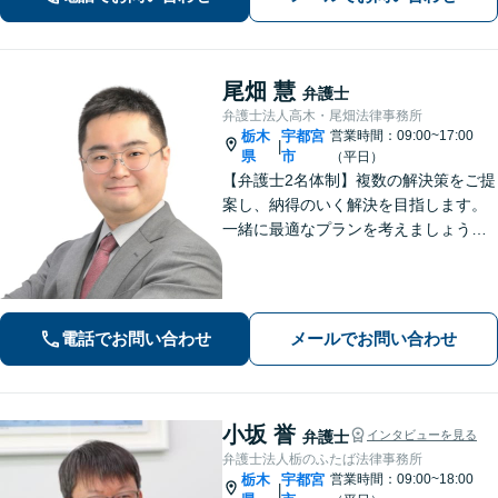
求、相続放棄などあらゆる問題に対
応」
尾畑 慧
弁護士
弁護士法人高木・尾畑法律事務所
栃木
宇都宮
営業時間：09:00~17:00
|
県
市
（平日）
【弁護士2名体制】複数の解決策をご提
案し、納得のいく解決を目指します。
一緒に最適なプランを考えましょう。
相続／不動産／国際問題など、幅広い
ご相談に対応しています。気がかりな
ことやご要望など、気兼ねなくお話く
ださい【駐車場あり】【当日・夜間・
電話でお問い合わせ
メールでお問い合わせ
休日対応】
小坂 誉
弁護士
インタビューを見る
弁護士法人栃のふたば法律事務所
栃木
宇都宮
営業時間：09:00~18:00
|