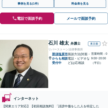
対応します【セミナー実績多数】【休日・夜間相談OK】
事例を見る(1件)
料金表を見る
電話で面談予約
メールで面談予約
石川 雄太
弁護士
東京都
リバーストーン法律事務所
営業時間：0
那須塩原市
面談方法(対面・
からも相談
電話・ビデオな
9:00~20:00
受付中
ど)は応相談
（平日）
インターネット
【関東エリア対応】【初回相談無料】「誹謗中傷をした人を特定した