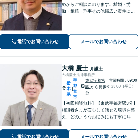
めからご相談にのります。離婚・労
働・相続・刑事その他幅広い案件につ
いて、ご相談から交渉・調停・裁判ま
で、どの段階でも適切なサポートが可
能です。
電話でお問い合わせ
メールでお問い合わせ
大橋 慶士
弁護士
大橋慶士法律事務所
宇
東武宇都宮
営業時間：09:00
栃
都
~23:00（平日）
駅
から徒歩3
木
|
宮
分
県
市
【初回相談無料】【東武宇都宮駅3分】
相談者さまが安心して話せる環境を整
え、どのようなお悩みにも丁寧に耳を
傾けます「離婚問題：財産分与、養育
費、婚姻費用、複雑な案件にも対応」
電話でお問い合わせ
メールでお問い合わせ
「相続：遺産分割協議、遺留分侵害請