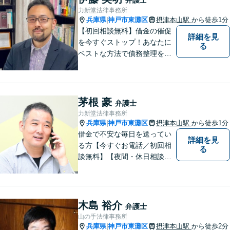
軽にご相談ください。
力新堂法律事務所
兵庫県
神戸市東灘区
摂津本山駅
から徒歩1分
|
【初回相談無料】借金の催促
詳細を見
を今すぐストップ！あなたに
る
ベストな方法で債務整理をサ
ポート【知的財産の紛争にも
強い】元IT研究者である弁護
士・弁理士（コンピュータサ
イエンスの博士号も保有）と
茅根 豪
弁護士
交渉経験が豊富な弁護士
力新堂法律事務所
兵庫県
神戸市東灘区
摂津本山駅
から徒歩1分
|
借金で不安な毎日を送ってい
詳細を見
る方【今すぐお電話／初回相
る
談無料】【夜間・休日相談
可・要予約】【24時間メール
受付】（ネット上の誹謗中傷
／ビットトレント／著作権侵
害／問題社員／クレーマー／
木島 裕介
弁護士
債務整理）借金の解決実績は1
山の手法律事務所
00件以上！
兵庫県
神戸市東灘区
摂津本山駅
から徒歩2分
|