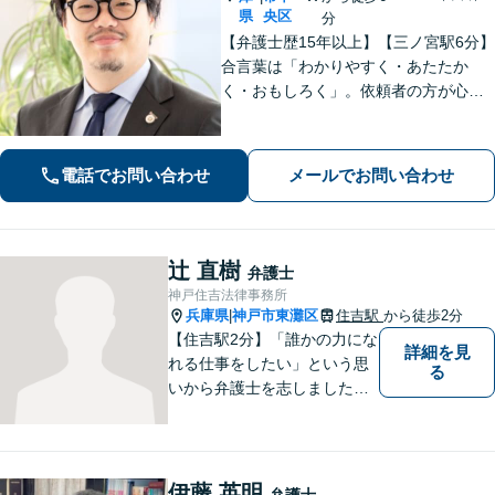
県
央区
分
【弁護士歴15年以上】【三ノ宮駅6分】
合言葉は「わかりやすく・あたたか
く・おもしろく」。依頼者の方が心か
ら納得のできる解決を目指します。幅
広い領域をカバー。【夜間休日/電話相
談可能】【初回面談20分無料】
電話でお問い合わせ
メールでお問い合わせ
辻 直樹
弁護士
神戸住吉法律事務所
兵庫県
神戸市東灘区
住吉駅
から徒歩2分
|
【住吉駅2分】「誰かの力にな
詳細を見
れる仕事をしたい」という思
る
いから弁護士を志しました。
法律面だけでなく、お気持ち
の面でも少しでも前向きにな
れるよう心がけています。 ど
うぞ一人で抱え込まず、お気
伊藤 英明
弁護士