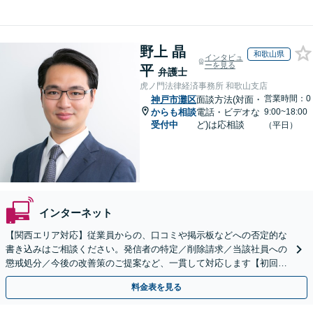
野上 晶
和歌山県
インタビュ
ーを見る
平
弁護士
虎ノ門法律経済事務所 和歌山支店
営業時間：0
神戸市灘区
面談方法(対面・
からも相談
電話・ビデオな
9:00~18:00
受付中
ど)は応相談
（平日）
インターネット
【関西エリア対応】従業員からの、口コミや掲示板などへの否定的な
書き込みはご相談ください。発信者の特定／削除請求／当該社員への
懲戒処分／今後の改善策のご提案など、一貫して対応します【初回相
談30分無料】書き込みを行わせない職場環境整備にも注力
料金表を見る