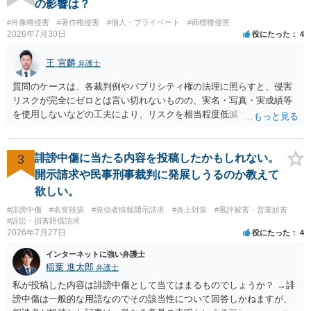
の影響は？
#肖像権侵害
#著作権侵害
#個人・プライベート
#商標権侵害
2026年7月30日
役にたった
4
王 宣麟
弁護士
質問のケースは、各裁判例やパブリシティ権の法理に照らすと、侵害
リスクが完全にゼロとは言い切れないものの、実名・写真・実成績等
を使用しないなどの工夫により、リスクを相当程度低減できる設計に
なっているかと思います。 ただし、「野球ファンであれば元の選手を
推測できる」という点は、裁判で争われた場合に「専ら顧客吸引力の
利用を目的とする」と判断される余地を残すため、一定の注意が必要
3
誹謗中傷に当たる内容を投稿したかもしれない。
です。 また、広告収益の有無は、侵害判断に一定の影響を与える可能
開示請求や民事刑事裁判に発展しうるのか教えて
性がありますが、決定的要因ではありません。 パブリシティ権侵害の
欲しい。
成否は、主に「専ら顧客吸引力の利用を目的とするか」という点で判
#誹謗中傷
#名誉毀損
#発信者情報開示請求
#炎上対策
#風評被害・営業妨害
断されます。広告収益があることは「商業的目的」を強く示す要素で
#訴訟・損害賠償請求
すが、それだけで直ちに侵害となるわけではありません。完全無償・
2026年7月27日
役にたった
4
非営利であれば「表現の自由」「創作物」としての側面が強く評価さ
れる可能性があります。一方、広告収益がある場合は「商業利用」と
インターネットに強い弁護士
しての色彩が強まり、リスクが高まる可能性があります。 公開前に変
稲葉 進太郎
弁護士
更・確認しておく事項については、公開の場でアドバイスするにも限
私が投稿した内容は誹謗中傷として当てはまるものでしょうか？ →誹
界があるかと思うので、資料等を持参の上、弁護士に相談されること
謗中傷は一般的な用語なのでその該当性について回答しかねますが、
も一つかと存じます。