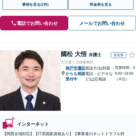
お気軽にご相談ください。【弁護士歴15年以上】
事例を見る(2件)
料金表を見る
電話でお問い合わせ
メールでお問い合わせ
國松 大悟
弁護士
奈良県
大宮通り法律事務所
営業時間：0
神戸市灘区
面談方法(対面・
からも相談
電話・ビデオな
9:00~18:00
受付中
ど)は応相談
（平日）
インターネット
【関西全域対応】【IT系国家資格あり】【事業者のネットトラブル対