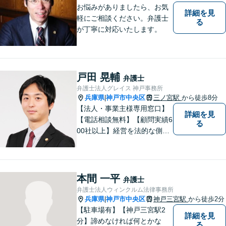
お悩みがありましたら、お気
詳細を見
軽にご相談ください。弁護士
る
が丁寧に対応いたします。
戸田 晃輔
弁護士
弁護士法人グレイス 神戸事務所
兵庫県
神戸市中央区
三ノ宮駅
から徒歩8分
|
【法人・事業主様専用窓口】
詳細を見
【電話相談無料】【顧問実績6
る
00社以上】経営を法的な側面
からバックアップ。【運送
業】に注力。労務に悩む事業
主様を全力サポート！契約書
作成／リーガルチェック／債
本間 一平
弁護士
権回収などもご相談ください
弁護士法人ウィンクルム法律事務所
【オンライン面談可】【初回
兵庫県
神戸市中央区
神戸三宮駅
から徒歩2分
|
相談無料】
【駐車場有】【神戸三宮駅2
詳細を見
分】諦めなければ何とかな
る