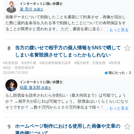
インターネットに強い弁護士
泉 亮介
弁護士
画像データについて削除したことを書面にて約束させ，画像が流出し
た際に違約金条項を入れる等で削除したことについての表明保証をす
ることが限界かと思われます。 ただ，書面を家に送ると家族に不貞行
為が発覚しご自身が慰謝料請求を受けるリスクがあるため，書面で削
除等を求めることは避けたほうが良いかと思われます。
8
当方の腹いせで相手方の個人情報をSNSで晒して
しまい名誉毀損させてしまったかもしれない
#名誉毀損
#誹謗中傷
#発信者情報開示請求
#風評被害・営業妨害
#加害者
#訴訟・損害賠償請求
2026年7月29日
役にたった
2
インターネットに強い弁護士
稲葉 進太郎
弁護士
もし賠償金を請求されたら分割払い（最大何回まで）は可能でしょう
か？ →相手方が応じれば可能でしょう。 賠償金はいくらくらいになり
そうですか？ →数十万円から１００万円単位まで様々であり、不明で
す。相手方から相談者様に対し請求がなされた場合、減額や分割の交
渉が行われ、双方合意に至れば支払が開始され、決裂して相手方が訴
訟提起を選択すれば訴訟の中で解決がなされる流れが通常です。
9
ホームページ制作における使用した画像や文章の
著作権について