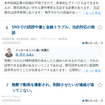
本件投稿記事の詳細が不明ですので、具体的なアドバイスはできませ
んが、開示請求はいずれも要件事実を立証する必要があります。 立証
責任は請求者側にあります。 相手方からの反論があっても、裁判官が
要件事実を満たしていると判断すれば、補充は求められません。 相手
方が口頭で反論したのは、仮処分は迅速性が要求されるためです。 書
面での反論となれば、より遅延する可能性がございます。 また、本件
6
SNSでの誹謗中傷と金銭トラブル、法的対応の相
はXのため、APのIPアドレスの保存期間の問題もございます。 開示請
談
求は法律知識が不可欠ですが、それだけでは足りず、実務を踏まえた
#誹謗中傷
#名誉毀損
#個人・プライベート
#被害者
方法を選択することが重要です。
2026年8月4日
役にたった
2
インターネットに強い弁護士
泉 亮介
弁護士
実際にその人が権利侵害行為をしたと認められるものであり，それが
証明できる証拠があるということであれば，開示請求を経ずに慰謝料
請求等を行うことが出来るケースもあります。 公開相談の場では回答
は難しいかと思われますので，お手持ちの証拠資料を持参の上弁護士
に個別に相談されると良いでしょう。
7
無断で動画を撮影され、削除させたいが連絡が返
ってこない。
#リベンジポルノ
2026年8月4日
役にたった
2