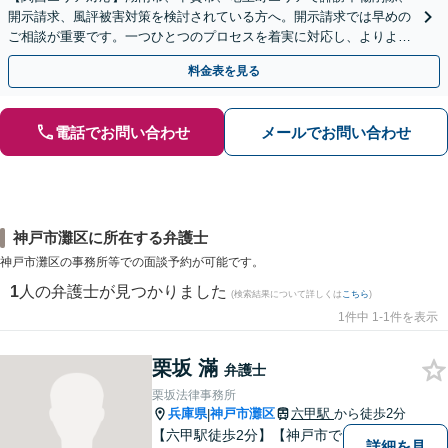
開示請求、風評被害対策を検討されている方へ。開示請求では早めの
ご相談が重要です。一つひとつのプロセスを着実に対応し、よりよい
解決に向けて尽力いたします【Web面談OK】
料金表を見る
電話でお問い合わせ
メールでお問い合わせ
神戸市灘区に所在する弁護士
神戸市灘区の事務所等での面談予約が可能です。
1
人の弁護士が見つかりました
(検索結果について詳しくは
こちら
)
1件中 1-1件を表示
栗坂 滿
弁護士
栗坂法律事務所
兵庫県
神戸市灘区
六甲駅
から徒歩2分
|
【六甲駅徒歩2分】【神戸市で
詳細を見