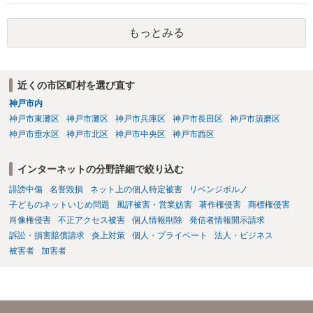
の同意があれば別です。また、単に制作を担当した事実を記載した
画の尺は10分ほど、服を着たままで胸を触って欲しい、などの要望を
り、公開中のサイトへリンクしたりする行為まで当然に禁止できると
して、要求された金額(1000円程度)の電子マネーを送信してしまいま
もっとみる
は限りません。 人物写真については、通常のSNSへの無断掲載と同
した。 そこから、撮影するまで暇なので顔の雰囲気の写真を交換して
様、掲載目的、態様、必要性、本人の特定可能性等から判断されま
欲しい、住んでいる都道府県と区を教えてと言われたので教えたりと
す。営業目的であり、本人も掲載を拒否していることは、違法性を認
言ったやり取りをしていました。 というやりとりは、青少年条例違反
める方向の事情となりますが、自動的に肖像権侵害となるわけではあ
（わいせつ行為）の疑いがあります。18歳未満と知らなくても処罰可
近くの市区町村を選び直す
りません。 まず、見積書、メール、チャット、デザイナーの利用規約
能です。
を確認したうえで、「提供素材及びこれを含む画面の複製・SNS掲載
神戸市内
を許諾しない」と書面で明確に通知することをお勧めします。すでに
神戸市東灘区
神戸市灘区
神戸市兵庫区
神戸市長田区
神戸市須磨区
掲載された場合は、URL、掲載日時、画面を保存してから削除を求め
神戸市垂水区
神戸市北区
神戸市中央区
神戸市西区
てください。
インターネットの分野詳細で絞り込む
誹謗中傷
名誉毀損
ネット上の個人特定被害
リベンジポルノ
子どものネットいじめ問題
風評被害・営業妨害
著作権侵害
商標権侵害
肖像権侵害
不正アクセス被害
個人情報削除
発信者情報開示請求
訴訟・損害賠償請求
炎上対策
個人・プライベート
法人・ビジネス
被害者
加害者