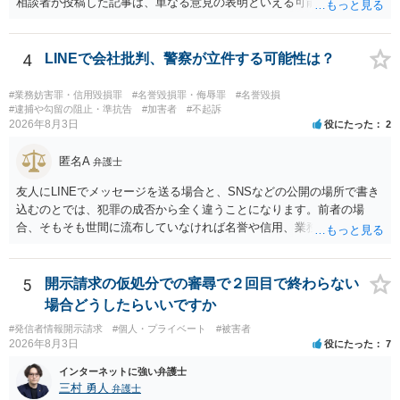
相談者が投稿した記事は、単なる意見の表明といえる可能性が高く、
権利侵害が認められる可能性は低いと存じます。 もし当てはまるとし
て、開示請求が認められたり、民事裁判や刑事裁判に発展しうるもの
でしょうか？ →権利侵害や、名誉毀損・侮辱に該当する可能性が低い
4
LINEで会社批判、警察が立件する可能性は？
ため、民事裁判や刑事裁判に発展することはあまり考えられないよう
に思われます。
#業務妨害罪・信用毀損罪
#名誉毀損罪・侮辱罪
#名誉毀損
#逮捕や勾留の阻止・準抗告
#加害者
#不起訴
2026年8月3日
役にたった
2
匿名A
弁護士
友人にLINEでメッセージを送る場合と、SNSなどの公開の場所で書き
込むのとでは、犯罪の成否から全く違うことになります。前者の場
合、そもそも世間に流布していなければ名誉や信用、業務にかかる犯
罪は成立しないことになります。
5
開示請求の仮処分での審尋で２回目で終わらない
場合どうしたらいいですか
#発信者情報開示請求
#個人・プライベート
#被害者
2026年8月3日
役にたった
7
インターネットに強い弁護士
三村 勇人
弁護士