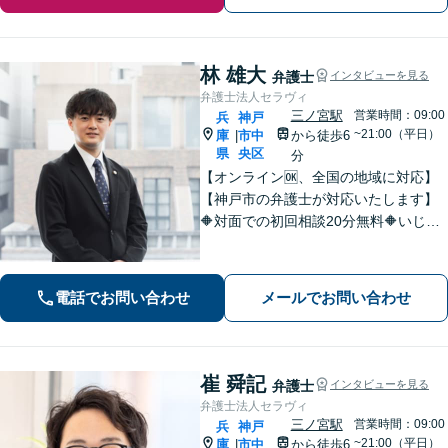
林 雄大
弁護士
インタビューを見る
弁護士法人セラヴィ
三ノ宮駅
営業時間：09:00
兵
神戸
~21:00（平日）
庫
市中
から徒歩6
|
県
央区
分
【オンライン🆗、全国の地域に対応】
【神戸市の弁護士が対応いたします】
🔶対面での初回相談20分無料🔶いじめ
問題や学校問題に精通。法的な解決だ
けでなく、依頼者が再び前を向けるよ
うな支援を心がけています。【三ノ宮
電話でお問い合わせ
メールでお問い合わせ
駅6分】
崔 舜記
弁護士
インタビューを見る
弁護士法人セラヴィ
三ノ宮駅
営業時間：09:00
兵
神戸
~21:00（平日）
庫
市中
から徒歩6
|