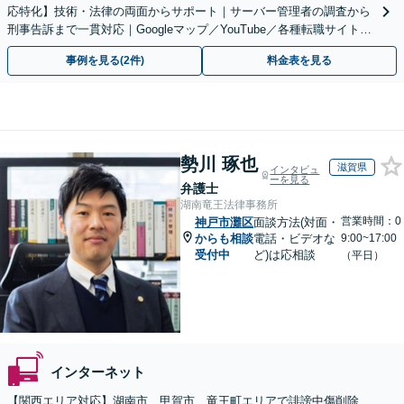
応特化】技術・法律の両面からサポート｜サーバー管理者の調査から
刑事告訴まで一貫対応｜Googleマップ／YouTube／各種転職サイトに
特化
事例を見る(2件)
料金表を見る
勢川 琢也
滋賀県
インタビュ
ーを見る
弁護士
湖南竜王法律事務所
営業時間：0
神戸市灘区
面談方法(対面・
からも相談
電話・ビデオな
9:00~17:00
受付中
ど)は応相談
（平日）
インターネット
【関西エリア対応】湖南市、甲賀市、竜王町エリアで誹謗中傷削除、