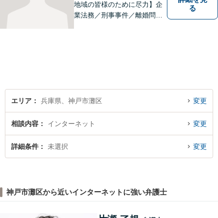
地域の皆様のために尽力】企
る
業法務／刑事事件／離婚問題
など、幅広いお困りごとに対
応いたします。お一人で抱え
込むのではなく、弁護士にご
相談ください。適切な解決へ
の道をご提案し、共に並走い
たします。
エリア
兵庫県、神戸市灘区
変更
相談内容
インターネット
変更
詳細条件
未選択
変更
神戸市灘区から近いインターネットに強い弁護士