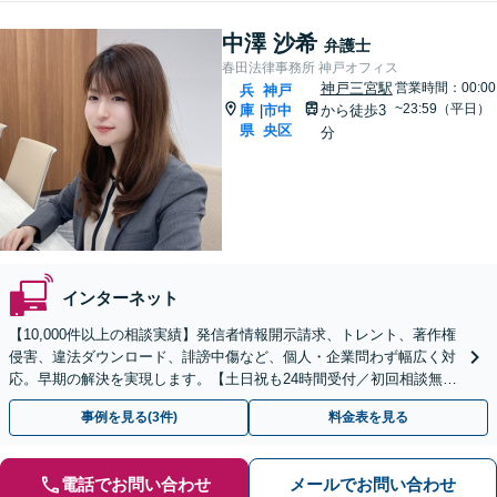
中澤 沙希
弁護士
春田法律事務所 神戸オフィス
神戸三宮駅
営業時間：00:00
兵
神戸
~23:59（平日）
庫
市中
から徒歩3
|
県
央区
分
インターネット
【10,000件以上の相談実績】発信者情報開示請求、トレント、著作権
侵害、違法ダウンロード、誹謗中傷など、個人・企業問わず幅広く対
応。早期の解決を実現します。【土日祝も24時間受付／初回相談無
料】
事例を見る(3件)
料金表を見る
電話でお問い合わせ
メールでお問い合わせ