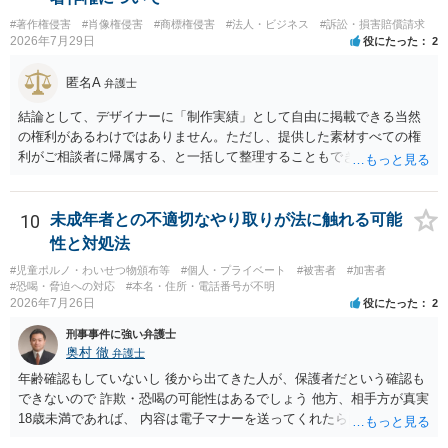
#著作権侵害
#肖像権侵害
#商標権侵害
#法人・ビジネス
#訴訟・損害賠償請求
2026年7月29日
役にたった
2
匿名A
弁護士
結論として、デザイナーに「制作実績」として自由に掲載できる当然
の権利があるわけではありません。ただし、提供した素材すべての権
利がご相談者に帰属する、と一括して整理することもできません。 ご
自身が撮影・執筆した写真や文章は、創作性があれば原則としてご自
身が著作権者です。 他方、ブランド名、文字主体のロゴ、商品情報、
短いキャッチコピー、販売コンセプトなどは、通常、著作物には当た
10
未成年者との不適切なやり取りが法に触れる可能
りません。ただし、ロゴに独自の図形やイラスト等が含まれる場合に
性と対処法
は、その表現部分が著作物となる可能性があります。 また、人物写真
#児童ポルノ・わいせつ物頒布等
#個人・プライベート
#被害者
#加害者
の著作権は撮影者に、肖像に関する権利は被写体本人に帰属します
#恐喝・脅迫への対応
#本名・住所・電話番号が不明
（著作権法2条・17条）。 ウェブサイト全体に当然に著作権が生じる
2026年7月26日
役にたった
2
わけではありません。デザイナーが独自に制作したイラストやバナー
刑事事件に強い弁護士
等は別として、一般的なレイアウトや配色、依頼者から提供された素
奥村 徹
弁護士
材を希望に沿って配置した部分には、通常、著作物性は認められにく
いと考えられます。仮に具体的な画面構成の一部に創作性が認められ
年齢確認もしていないし 後から出てきた人が、保護者だという確認も
ても、その権利は当該部分に限られ、ご相談者の写真や文章等を制作
できないので 詐欺・恐喝の可能性はあるでしょう 他方、相手方が真実
実績として掲載する権限まで当然に生じるものではありません。 もっ
18歳未満であれば、 内容は電子マナーを送ってくれたら自慰行為など
とも、契約書がなくても、見積書、メール、利用規約等に実績掲載へ
の動画を要望通りに撮って送るよと言ったやりとりでした。 自分は動