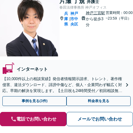
片瀬 了規
弁護士
春田法律事務所 神戸オフィス
神戸三宮駅
営業時間：00:00
兵
神戸
~23:59（平日）
庫
市中
から徒歩3
|
県
央区
分
インターネット
【10,000件以上の相談実績】発信者情報開示請求、トレント、著作権
侵害、違法ダウンロード、誹謗中傷など、個人・企業問わず幅広く対
応。早期の解決を実現します。【土日祝も24時間受付／初回相談無
料】
事例を見る(3件)
料金表を見る
電話でお問い合わせ
メールでお問い合わせ