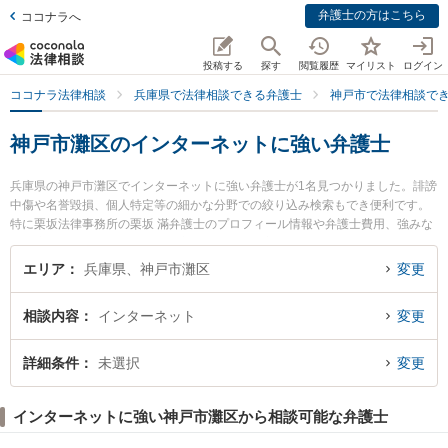
弁護士の方はこちら
ココナラへ
投稿する
探す
閲覧履歴
マイリスト
ログイン
ココナラ法律相談
兵庫県で法律相談できる弁護士
神戸市で法律相談で
神戸市灘区のインターネットに強い弁護士
兵庫県の神戸市灘区でインターネットに強い弁護士が1名見つかりました。誹謗
中傷や名誉毀損、個人特定等の細かな分野での絞り込み検索もでき便利です。
特に栗坂法律事務所の栗坂 滿弁護士のプロフィール情報や弁護士費用、強みな
どが注目されています。『神戸市灘区で土日や夜間に発生したインターネット
のトラブルを今すぐに弁護士に相談したい』『インターネットのトラブル解決
エリア
兵庫県、神戸市灘区
変更
の実績豊富な近くの弁護士を検索したい』『初回相談無料でインターネットを
法律相談できる神戸市灘区内の弁護士に相談予約したい』などでお困りの相談
相談内容
インターネット
変更
者さんにおすすめです。
詳細条件
未選択
変更
インターネットに強い神戸市灘区から相談可能な弁護士