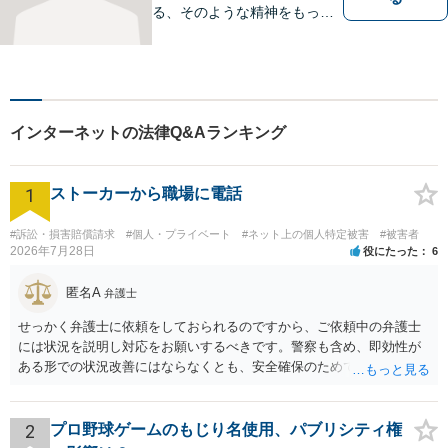
る、そのような精神をもっ
て、日々の仕事に取り組んで
いこうと思っております。一
日でも早く一人前の弁護士に
なって、依頼者様の、そして
事務所のお役に立てるよう、
インターネットの法律Q&Aランキング
日々研鑽して参ります。
1
ストーカーから職場に電話
#訴訟・損害賠償請求
#個人・プライベート
#ネット上の個人特定被害
#被害者
2026年7月28日
役にたった
6
匿名A
弁護士
せっかく弁護士に依頼をしておられるのですから、ご依頼中の弁護士
には状況を説明し対応をお願いするべきです。警察も含め、即効性が
ある形での状況改善にはならなくとも、安全確保のためできることは
ある筈です。
2
プロ野球ゲームのもじり名使用、パブリシティ権