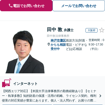
電話でお問い合わせ
メールでお問い合わせ
田中 敦
弁護士
大阪府
田中敦法律事務所
営業時間：0
神戸市灘区
面談方法(対面・
からも相談
電話・ビデオな
9:30~17:30
受付中
ど)は応相談
（平日）
インターネット
【関西エリア対応】【米国大手法律事務所の勤務経験あり】【セミナ
ー・執筆多数】知的財産の保護・活用の戦略、ライセンス契約、権利
侵害の対応実績が豊富にあります。個人・法人問わず、お困りの際は