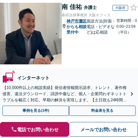
南 佳祐
弁護士
大阪府
春田法律事務所 大阪オフィス
営業時間：0
神戸市灘区
面談方法(対面・
からも相談
電話・ビデオな
0:00~23:59
受付中
ど)は応相談
（平日）
インターネット
【10,000件以上の相談実績】発信者情報開示請求、トレント、著作権
侵害、違法ダウンロード、誹謗中傷など、個人・企業問わずネットト
ラブルを幅広く対応。早期の解決を実現します。【土日祝も24時間受
付／初回相談無料】
事例を見る(3件)
料金表を見る
電話でお問い合わせ
メールでお問い合わせ