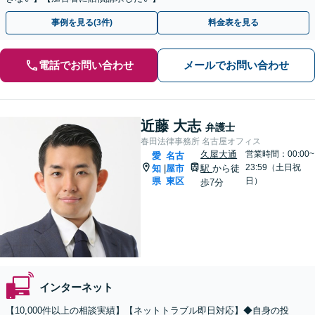
事例を見る(3件)
料金表を見る
電話でお問い合わせ
メールでお問い合わせ
近藤 大志
弁護士
春田法律事務所 名古屋オフィス
久屋大通
営業時間：00:00~
愛
名古
23:59（土日祝
知
屋市
駅
から徒
|
県
東区
日）
歩7分
インターネット
【10,000件以上の相談実績】【ネットトラブル即日対応】◆自身の投