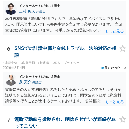
インターネットに強い弁護士
三村 勇人
弁護士
本件投稿記事の詳細が不明ですので、具体的なアドバイスはできませ
んが、開示請求はいずれも要件事実を立証する必要があります。 立証
責任は請求者側にあります。 相手方からの反論があっても、裁判官が
要件事実を満たしていると判断すれば、補充は求められません。 相手
方が口頭で反論したのは、仮処分は迅速性が要求されるためです。 書
面での反論となれば、より遅延する可能性がございます。 また、本件
6
SNSでの誹謗中傷と金銭トラブル、法的対応の相
はXのため、APのIPアドレスの保存期間の問題もございます。 開示請
談
求は法律知識が不可欠ですが、それだけでは足りず、実務を踏まえた
#誹謗中傷
#名誉毀損
#被害者
#個人・プライベート
方法を選択することが重要です。
2026年8月4日
役にたった
2
インターネットに強い弁護士
泉 亮介
弁護士
実際にその人が権利侵害行為をしたと認められるものであり，それが
証明できる証拠があるということであれば，開示請求を経ずに慰謝料
請求等を行うことが出来るケースもあります。 公開相談の場では回答
は難しいかと思われますので，お手持ちの証拠資料を持参の上弁護士
に個別に相談されると良いでしょう。
7
無断で動画を撮影され、削除させたいが連絡が返
ってこない。