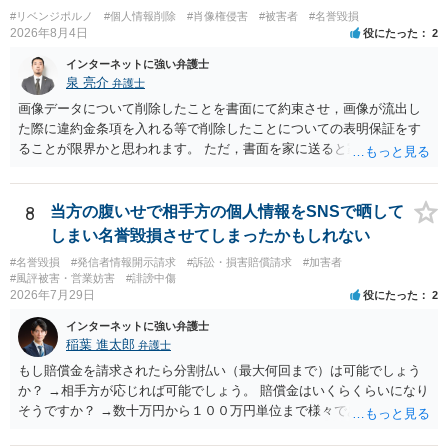
#リベンジポルノ
#個人情報削除
#肖像権侵害
#被害者
#名誉毀損
2026年8月4日
役にたった
2
インターネットに強い弁護士
泉 亮介
弁護士
画像データについて削除したことを書面にて約束させ，画像が流出し
た際に違約金条項を入れる等で削除したことについての表明保証をす
ることが限界かと思われます。 ただ，書面を家に送ると家族に不貞行
為が発覚しご自身が慰謝料請求を受けるリスクがあるため，書面で削
除等を求めることは避けたほうが良いかと思われます。
8
当方の腹いせで相手方の個人情報をSNSで晒して
しまい名誉毀損させてしまったかもしれない
#名誉毀損
#発信者情報開示請求
#訴訟・損害賠償請求
#加害者
#風評被害・営業妨害
#誹謗中傷
2026年7月29日
役にたった
2
インターネットに強い弁護士
稲葉 進太郎
弁護士
もし賠償金を請求されたら分割払い（最大何回まで）は可能でしょう
か？ →相手方が応じれば可能でしょう。 賠償金はいくらくらいになり
そうですか？ →数十万円から１００万円単位まで様々であり、不明で
す。相手方から相談者様に対し請求がなされた場合、減額や分割の交