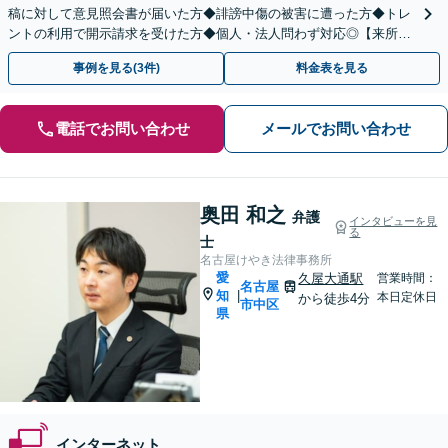
稿に対して意見照会書が届いた方◆誹謗中傷の被害に遭った方◆トレ
ントの利用で開示請求を受けた方◆個人・法人問わず対応◎【来所不
要／LINE相談可】
事例を見る(3件)
料金表を見る
電話でお問い合わせ
メールでお問い合わせ
奥田 和之
弁護
インタビューを見
る
士
名古屋けやき法律事務所
愛
久屋大通駅
営業時間：
名古屋
知
|
本日定休日
から徒歩4分
市中区
県
インターネット