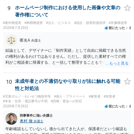
渉が行われ、双方合意に至れば支払が開始され、決裂して相手方が訴
訟提起を選択すれば訴訟の中で解決がなされる流れが通常です。
9
ホームページ制作における使用した画像や文章の
著作権について
#著作権侵害
#商標権侵害
#法人・ビジネス
#訴訟・損害賠償請求
#肖像権侵害
2026年7月29日
役にたった
2
匿名A
弁護士
結論として、デザイナーに「制作実績」として自由に掲載できる当然
の権利があるわけではありません。ただし、提供した素材すべての権
利がご相談者に帰属する、と一括して整理することもできません。 ご
自身が撮影・執筆した写真や文章は、創作性があれば原則としてご自
身が著作権者です。 他方、ブランド名、文字主体のロゴ、商品情報、
短いキャッチコピー、販売コンセプトなどは、通常、著作物には当た
10
未成年者との不適切なやり取りが法に触れる可能
りません。ただし、ロゴに独自の図形やイラスト等が含まれる場合に
性と対処法
は、その表現部分が著作物となる可能性があります。 また、人物写真
#児童ポルノ・わいせつ物頒布等
#個人・プライベート
#被害者
#加害者
の著作権は撮影者に、肖像に関する権利は被写体本人に帰属します
#本名・住所・電話番号が不明
#恐喝・脅迫への対応
（著作権法2条・17条）。 ウェブサイト全体に当然に著作権が生じる
2026年7月26日
役にたった
2
わけではありません。デザイナーが独自に制作したイラストやバナー
刑事事件に強い弁護士
等は別として、一般的なレイアウトや配色、依頼者から提供された素
奥村 徹
弁護士
材を希望に沿って配置した部分には、通常、著作物性は認められにく
いと考えられます。仮に具体的な画面構成の一部に創作性が認められ
年齢確認もしていないし 後から出てきた人が、保護者だという確認も