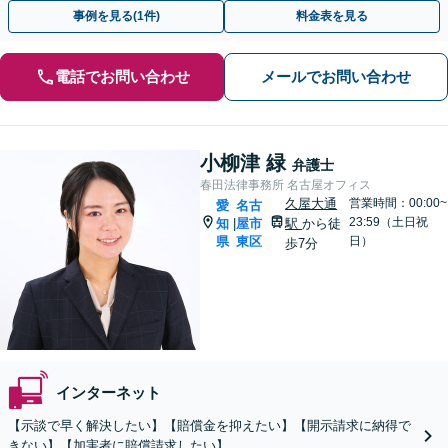
側からのご相談も対応いたします【浄心駅2分】
事例を見る(1件)
料金表を見る
電話でお問い合わせ
メールでお問い合わせ
小柳津 緑
弁護士
春田法律事務所 名古屋オフィス
久屋大通
営業時間：00:00~
愛
名古
23:59（土日祝
知
屋市
駅
から徒
|
県
東区
日）
歩7分
インターネット
【示談で早く解決したい】【賠償金を抑えたい】【開示請求に納得で
きない】【加害者に賠償請求したい】