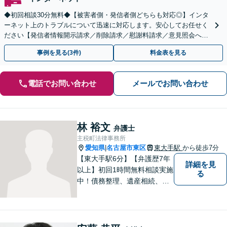
◆初回相談30分無料◆【被害者側・発信者側どちらも対応◎】インタ
ーネット上のトラブルについて迅速に対応します。安心してお任せく
ださい【発信者情報開示請求／削除請求／慰謝料請求／意見照会への
対応】
事例を見る(3件)
料金表を見る
電話でお問い合わせ
メールでお問い合わせ
林 裕文
弁護士
主税町法律事務所
愛知県
名古屋市東区
東大手駅
から徒歩7分
|
【東大手駅6分】【弁護歴7年
詳細を見
以上】初回1時間無料相談実施
る
中！債務整理、遺産相続、離
婚分野で実績多数の弁護士。
地域の皆様に寄り添い、明る
い未来を目指し尽力します。
まずはお気軽にご相談くださ