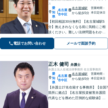
ス
愛
名古屋城駅
営業時間：
名古屋
知
|
本日定休日
から徒歩5分
市中区
県
【初回相談30分無料】【名古屋城駅5
分】抱えきれなくなる前に気軽にご相
談ください。難しい法律問題をわかり
やすく柔らかく説明します。相続・交
通事故・借金債務整理・企業法務な
電話でお問い合わせ
メールで面談予約
ど、どうぞご相談ください。
正木 健司
弁護士
弁護士法人名城法律事務所 名古屋事務所
愛
名古屋城駅
営業時間：
名古屋
知
|
本日定休日
から徒歩5分
市中区
県
【弁護士27名在籍する事務所】【全国7
箇所に拠点】【名古屋投資被害弁護団
代表などを務めた圧倒的な経験値】投
資トラブル、債権回収（目安：被害額