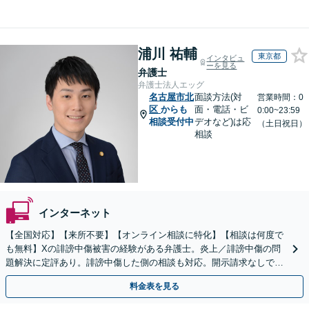
浦川 祐輔
東京都
インタビュ
ーを見る
弁護士
弁護士法人エッグ
名古屋市北
面談方法(対
営業時間：0
区
からも
面・電話・ビ
0:00~23:59
相談受付中
デオなど)は応
（土日祝日）
相談
インターネット
【全国対応】【来所不要】【オンライン相談に特化】【相談は何度で
も無料】Xの誹謗中傷被害の経験がある弁護士。炎上／誹謗中傷の問
題解決に定評あり。誹謗中傷した側の相談も対応。開示請求なしで本
人の特定ができる場合もあり。
料金表を見る