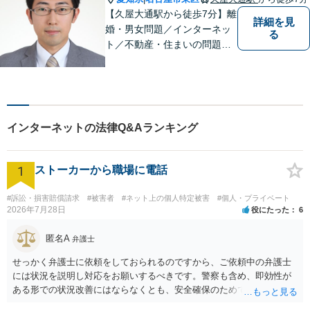
【久屋大通駅から徒歩7分】離
詳細を見
婚・男女問題／インターネッ
る
ト／不動産・住まいの問題に
注力しております。依頼者さ
まのお悩みをしっかりとヒア
リングし、これまで得た知見
をもとに柔軟に対応いたしま
す。まずはご相談ください。
インターネットの法律Q&Aランキング
【土日祝、夜間の相談可】
1
ストーカーから職場に電話
#訴訟・損害賠償請求
#被害者
#ネット上の個人特定被害
#個人・プライベート
2026年7月28日
役にたった
6
匿名A
弁護士
せっかく弁護士に依頼をしておられるのですから、ご依頼中の弁護士
には状況を説明し対応をお願いするべきです。警察も含め、即効性が
ある形での状況改善にはならなくとも、安全確保のためできることは
ある筈です。