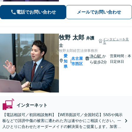
や債権額150万円以上）のご相談はお任
せください【初回相談無料】【メディ
電話でお問い合わせ
メールでお問い合わせ
ア出演やセミナー講演多数】
牧野 太郎
弁護
インタビューを見
る
士
牧野太郎経営法律事務所
愛
浄心駅
か
営業時間：本
名古屋
知
|
日定休日
ら徒歩2分
市西区
県
インターネット
【電話相談可／初回相談無料】【WEB面談可／全国対応】SNSや掲示
板などで誹謗中傷の被害に遭われた方は速やかにご相談ください。一
人ひとりに合わせたオーダーメイドの解決策をご提案します。加害者