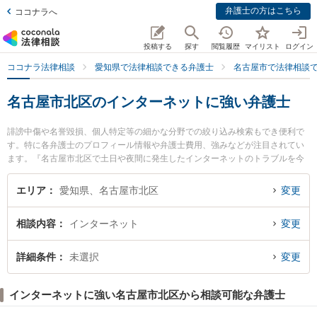
弁護士の方はこちら
ココナラへ
投稿する
探す
閲覧履歴
マイリスト
ログイン
ココナラ法律相談
愛知県で法律相談できる弁護士
名古屋市で法律相談
名古屋市北区のインターネットに強い弁護士
誹謗中傷や名誉毀損、個人特定等の細かな分野での絞り込み検索もでき便利で
す。特に各弁護士のプロフィール情報や弁護士費用、強みなどが注目されてい
ます。『名古屋市北区で土日や夜間に発生したインターネットのトラブルを今
すぐに弁護士に相談したい』『インターネットのトラブル解決の実績豊富な近
くの弁護士を検索したい』『初回相談無料でインターネットを法律相談できる
エリア
愛知県、名古屋市北区
変更
名古屋市北区内の弁護士に相談予約したい』などでお困りの相談者さんにおす
すめです。
相談内容
インターネット
変更
詳細条件
未選択
変更
インターネットに強い名古屋市北区から相談可能な弁護士