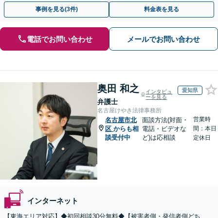
可】【初回相談無料】【夜間休日面談可】
事例を見る(3件)
料金表を見る
電話でお問い合わせ
メールでお問い合わせ
奥田 和之
愛知県
インタビュ
ーを見る
弁護士
名古屋けやき法律事務所
営業時
名古屋市北
面談方法(対面・
区
からも相
電話・ビデオな
間：本日
談受付中
ど)は応相談
定休日
インターネット
【東海エリア対応】◆初回相談30分無料◆【被害者側・発信者側どち