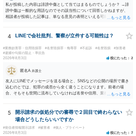
更・確認しておく事項については、公開の場でアドバイスするにも限
私が投稿した内容は誹謗中傷として当てはまるものでしょうか？ →誹
界があるかと思うので、資料等を持参の上、弁護士に相談されること
謗中傷は一般的な用語なのでその該当性について回答しかねますが、
も一つかと存じます。
相談者が投稿した記事は、単なる意見の表明といえる可能性が高く、
権利侵害が認められる可能性は低いと存じます。 もし当てはまるとし
て、開示請求が認められたり、民事裁判や刑事裁判に発展しうるもの
でしょうか？ →権利侵害や、名誉毀損・侮辱に該当する可能性が低い
4
LINEで会社批判、警察が立件する可能性は？
ため、民事裁判や刑事裁判に発展することはあまり考えられないよう
に思われます。
#業務妨害罪・信用毀損罪
#名誉毀損罪・侮辱罪
#不起訴
#名誉毀損
#加害者
#逮捕や勾留の阻止・準抗告
2026年8月3日
役にたった
2
匿名A
弁護士
友人にLINEでメッセージを送る場合と、SNSなどの公開の場所で書き
込むのとでは、犯罪の成否から全く違うことになります。前者の場
合、そもそも世間に流布していなければ名誉や信用、業務にかかる犯
罪は成立しないことになります。
5
開示請求の仮処分での審尋で２回目で終わらない
場合どうしたらいいですか
#発信者情報開示請求
#被害者
#個人・プライベート
2026年8月3日
役にたった
7