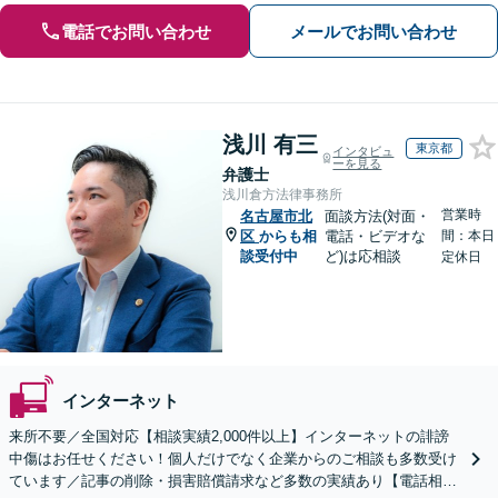
電話でお問い合わせ
メールでお問い合わせ
浅川 有三
東京都
インタビュ
ーを見る
弁護士
浅川倉方法律事務所
営業時
名古屋市北
面談方法(対面・
区
からも相
電話・ビデオな
間：本日
談受付中
ど)は応相談
定休日
インターネット
来所不要／全国対応【相談実績2,000件以上】インターネットの誹謗
中傷はお任せください！個人だけでなく企業からのご相談も多数受け
ています／記事の削除・損害賠償請求など多数の実績あり【電話相談