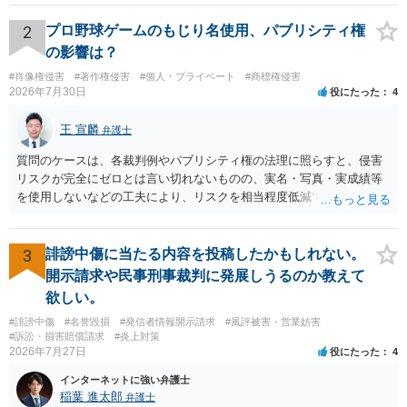
2
プロ野球ゲームのもじり名使用、パブリシティ権
の影響は？
#肖像権侵害
#著作権侵害
#個人・プライベート
#商標権侵害
2026年7月30日
役にたった
4
王 宣麟
弁護士
質問のケースは、各裁判例やパブリシティ権の法理に照らすと、侵害
リスクが完全にゼロとは言い切れないものの、実名・写真・実成績等
を使用しないなどの工夫により、リスクを相当程度低減できる設計に
なっているかと思います。 ただし、「野球ファンであれば元の選手を
推測できる」という点は、裁判で争われた場合に「専ら顧客吸引力の
利用を目的とする」と判断される余地を残すため、一定の注意が必要
3
誹謗中傷に当たる内容を投稿したかもしれない。
です。 また、広告収益の有無は、侵害判断に一定の影響を与える可能
開示請求や民事刑事裁判に発展しうるのか教えて
性がありますが、決定的要因ではありません。 パブリシティ権侵害の
欲しい。
成否は、主に「専ら顧客吸引力の利用を目的とするか」という点で判
#誹謗中傷
#名誉毀損
#発信者情報開示請求
#風評被害・営業妨害
断されます。広告収益があることは「商業的目的」を強く示す要素で
#訴訟・損害賠償請求
#炎上対策
すが、それだけで直ちに侵害となるわけではありません。完全無償・
2026年7月27日
役にたった
4
非営利であれば「表現の自由」「創作物」としての側面が強く評価さ
れる可能性があります。一方、広告収益がある場合は「商業利用」と
インターネットに強い弁護士
しての色彩が強まり、リスクが高まる可能性があります。 公開前に変
稲葉 進太郎
弁護士