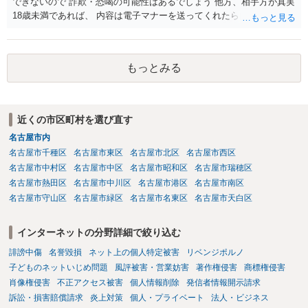
ても、その権利は当該部分に限られ、ご相談者の写真や文章等を制作
できないので 詐欺・恐喝の可能性はあるでしょう 他方、相手方が真実
実績として掲載する権限まで当然に生じるものではありません。 もっ
18歳未満であれば、 内容は電子マナーを送ってくれたら自慰行為など
とも、契約書がなくても、見積書、メール、利用規約等に実績掲載へ
の動画を要望通りに撮って送るよと言ったやりとりでした。 自分は動
の同意があれば別です。また、単に制作を担当した事実を記載した
画の尺は10分ほど、服を着たままで胸を触って欲しい、などの要望を
り、公開中のサイトへリンクしたりする行為まで当然に禁止できると
して、要求された金額(1000円程度)の電子マネーを送信してしまいま
もっとみる
は限りません。 人物写真については、通常のSNSへの無断掲載と同
した。 そこから、撮影するまで暇なので顔の雰囲気の写真を交換して
様、掲載目的、態様、必要性、本人の特定可能性等から判断されま
欲しい、住んでいる都道府県と区を教えてと言われたので教えたりと
す。営業目的であり、本人も掲載を拒否していることは、違法性を認
言ったやり取りをしていました。 というやりとりは、青少年条例違反
める方向の事情となりますが、自動的に肖像権侵害となるわけではあ
（わいせつ行為）の疑いがあります。18歳未満と知らなくても処罰可
近くの市区町村を選び直す
りません。 まず、見積書、メール、チャット、デザイナーの利用規約
能です。
を確認したうえで、「提供素材及びこれを含む画面の複製・SNS掲載
名古屋市内
を許諾しない」と書面で明確に通知することをお勧めします。すでに
名古屋市千種区
名古屋市東区
名古屋市北区
名古屋市西区
掲載された場合は、URL、掲載日時、画面を保存してから削除を求め
名古屋市中村区
名古屋市中区
名古屋市昭和区
名古屋市瑞穂区
てください。
名古屋市熱田区
名古屋市中川区
名古屋市港区
名古屋市南区
名古屋市守山区
名古屋市緑区
名古屋市名東区
名古屋市天白区
インターネットの分野詳細で絞り込む
誹謗中傷
名誉毀損
ネット上の個人特定被害
リベンジポルノ
子どものネットいじめ問題
風評被害・営業妨害
著作権侵害
商標権侵害
肖像権侵害
不正アクセス被害
個人情報削除
発信者情報開示請求
訴訟・損害賠償請求
炎上対策
個人・プライベート
法人・ビジネス