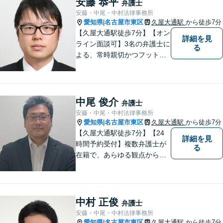
安藤 恭平
弁護士
い！【駐車場近く】
安藤・中尾・中村法律事務所
愛知県
名古屋市東区
久屋大通駅
から徒歩7分
|
【久屋大通駅徒歩7分】【オン
詳細を見
ライン面談可】3名の弁護士に
る
よる、常時親切かつフットワ
ークの軽い対応をいたしま
す。借金・相続・インターネ
ット問題はお任せください。
隣接士業や不動産会社との緊
中尾 俊介
弁護士
密な連携を実現！【初回相談
安藤・中尾・中村法律事務所
無料】
愛知県
名古屋市東区
久屋大通駅
から徒歩7分
|
【久屋大通駅徒歩7分】【24
詳細を見
時間予約受付】複数弁護士が
る
在籍で、あらゆる観点から丁
寧にサポート。他士業連携で
スムーズな手続きが叶いま
す。法律問題でお困りの方
は、一度ご相談ください。
中村 正俊
弁護士
【当日・休日・夜間相談可】
安藤・中尾・中村法律事務所
愛知県
名古屋市東区
久屋大通駅
から徒歩7分
|