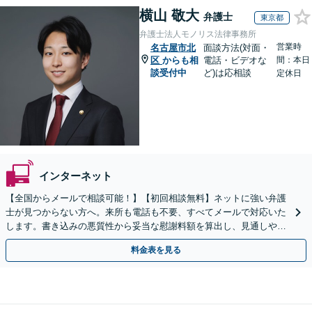
横山 敬大
弁護士
東京都
弁護士法人モノリス法律事務所
営業時
名古屋市北
面談方法(対面・
区
からも相
電話・ビデオな
間：本日
談受付中
ど)は応相談
定休日
インターネット
【全国からメールで相談可能！】【初回相談無料】ネットに強い弁護
士が見つからない方へ。来所も電話も不要、すべてメールで対応いた
します。書き込みの悪質性から妥当な慰謝料額を算出し、見通しや費
用面のリスクも包み隠さずお伝えしサポートします。
料金表を見る