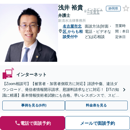
浅井 裕貴
静岡県
インタビュ
ーを見る
弁護士
新清水法律事務所
営業時
名古屋市北
面談方法(対面・
区
からも相
電話・ビデオな
間：本日
談受付中
ど)は応相談
定休日
インターネット
【Zoom相談可】【被害者・加害者側双方に対応】誹謗中傷、違法ダ
ウンロード、発信者情報開示請求、慰謝料請求などに対応！【ITの知
識に精通】基本情報技術者試験にも合格。早いレスポンスで、スピー
ド感を持って対応します。【Torrentの相談◎】
事例を見る(6件)
料金表を見る
電話で面談予約
メールで面談予約