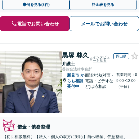
事例を見る(3件)
料金表を見る
電話でお問い合わせ
メールでお問い合わせ
黒塚 尊久
岡山県
インタビュ
ーを見る
弁護士
葵綜合法律事務所
営業時間：0
新見市
か
面談方法(対面・
らも相談
電話・ビデオな
9:00~12:00
受付中
ど)は応相談
（平日）
借金・債務整理
【初回相談無料】【法人・個人の双方に対応】自己破産、任意整理、