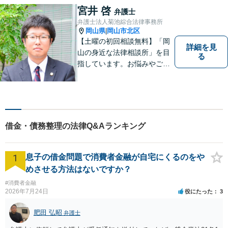
宮井 啓
弁護士
弁護士法人菊池綜合法律事務所
岡山県
岡山市北区
|
【土曜の初回相談無料】「岡
詳細を見
山の身近な法律相談所」を目
る
指しています。お悩みやご不
安を抱えた方のお力になれる
よう、全力でサポートしてい
きます。どんなささいなこと
でも構いません。お気軽にご
相談ください。【土曜日も受
借金・債務整理の法律Q&Aランキング
付可能】【専用駐車場あり】
1
息子の借金問題で消費者金融が自宅にくるのをや
めさせる方法はないですか？
#消費者金融
2026年7月24日
役にたった
3
肥田 弘昭
弁護士