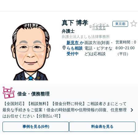
真下 博孝
東京都
インタビュ
ーを見る
弁護士
弁護士法人ましも法律事務所
営業時間：0
新見市
か
面談方法(対面・
らも相談
電話・ビデオな
8:00~21:00
受付中
ど)は応相談
（平日）
借金・債務整理
【全国対応】【相談無料】【借金分野に特化】ご相談者さまにとって
最良な手続きをご提案！借金の時効援用や信用情報の回復、任意整理
はお任せください【分割払い可】
事例を見る(6件)
料金表を見る