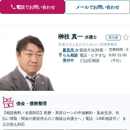
電話でお問い合わせ
メールでお問い合わせ
榊枝 真一
弁護士
東京都
弁護士法人あおぞらみらい法律事務所
営業時間：0
新見市
か
面談方法(対面・
らも相談
電話・ビデオな
9:00~21:00
受付中
ど)は応相談
（平日）
借金・債務整理
【相談無料／全国対応】医療・美容ローンの中途解約・返金交渉、先
払い買取・闇金の督促停止のご相談は弁護士へ｜電話・LINE相談可／
土日祝も対応