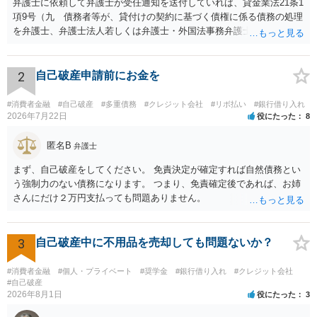
弁護士に依頼して弁護士が受任通知を送付していれば、貸金業法21条1
項9号（九 債務者等が、貸付けの契約に基づく債権に係る債務の処理
を弁護士、弁護士法人若しくは弁護士・外国法事務弁護士共同法人若
しくは司法書士若しくは司法書士法人（以下この号において「弁護士
等」という。）に委託し、又はその処理のため必要な裁判所における
民事事件に関する手続をとり、弁護士等又は裁判所から書面によりそ
2
自己破産申請前にお金を
の旨の通知があつた場合において、正当な理由がないのに、債務者等
に対し、電話をかけ、電報を送達し、若しくはファクシミリ装置を用
#消費者金融
#自己破産
#多重債務
#クレジット会社
#リボ払い
#銀行借り入れ
いて送信し、又は訪問する方法により、当該債務を弁済することを要
2026年7月22日
役にたった
8
求し、これに対し債務者等から直接要求しないよう求められたにもか
かわらず、更にこれらの方法で当該債務を弁済することを要求するこ
匿名B
弁護士
と。）に違反しています。監督官庁に行政処分を求める、裁判所に仮
まず、自己破産をしてください。 免責決定が確定すれば自然債務とい
処分申請、不退去罪が成立すれば警察に通報などの対応が考えられま
う強制力のない債務になります。 つまり、免責確定後であれば、お姉
す。ご参考にしてください。
さんにだけ２万円支払っても問題ありません。
3
自己破産中に不用品を売却しても問題ないか？
#消費者金融
#個人・プライベート
#奨学金
#銀行借り入れ
#クレジット会社
#自己破産
2026年8月1日
役にたった
3