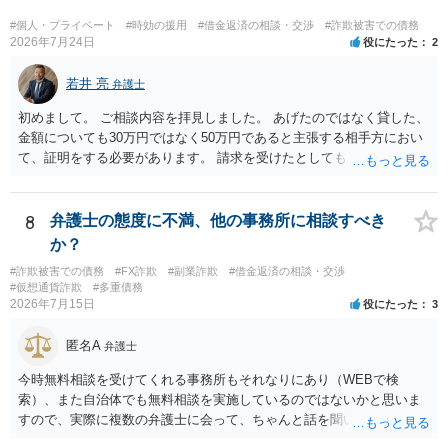
#個人・プライベート
#時効の援用
#借金返済の相談・交渉
#詐欺被害での債務
2026年7月24日
役にたった
2
若井 亮
弁護士
初めまして。 ご相談内容を拝見しました。 あげたのではなく貸した、
金額についても30万円ではなく50万円であると主張する相手方におい
て、証明をする必要があります。 請求を受けたとしても、もらったも
のであることを伝え、貸したというのであれば証拠を出すよう申し入
れることになるでしょう。 請求があるまでは、こちらからアクション
を起こす必要はないかと思います。
8
弁護士の態度に不満、他の事務所に相談すべき
か？
#詐欺被害での債務
#FX詐欺
#副業詐欺
#借金返済の相談・交渉
#仮想通貨詐欺
#多重債務
2026年7月15日
役にたった
3
匿名A
弁護士
今時無料相談を受けてくれる事務所もそれなりにあり（WEBで検
索）、また自治体でも無料相談を実施しているのではないかと思いま
すので、実際に複数の弁護士に会って、ちゃんと話を聞いてくれる
方、高圧的ではない方に相談した方が良いでしょう。その弁護士の方