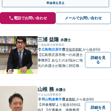
料金表を見る
電話でお問い合わせ
メールでお問い合わせ
三浦 益隆
弁護士
三浦益隆法律事務所
広島県
庄原市
市役所前駅
から徒歩5分
|
【広島県庄原市唯一の弁護士
詳細を見
事務所】あなたのお悩みに地
る
元の弁護士が親身に対応致し
ます。
山根 務
弁護士
やまね法律事務所
岡山県
倉敷市
倉敷駅
から徒歩9分
|
【JR倉敷駅より徒歩10分以
詳細を見
内】【交通事故、債務整理