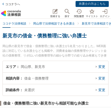
弁護士の方はこちら
ココナラへ
投稿する
探す
閲覧履歴
マイリスト
ログイン
ココナラ法律相談
岡山県で法律相談できる弁護士
新見市で法律相談で
新見市の借金・債務整理に強い弁護士
岡山県の新見市で借金・債務整理に強い弁護士が1名見つかりました。WEB面
談に対応している弁護士なども掲載中。消費者金融の債務整理やクレジット会
社の債務整理、リボ払いの債務整理等の細かな分野での絞り込み検索もでき便
利です。特に弁護士法人岡山パブリック法律事務所 ゆずりは新見支所の大山 知
康弁護士のプロフィール情報や弁護士費用、強みなどが注目されています。
エリア
岡山県、新見市
変更
『新見市で土日や夜間に発生した借金・債務整理のトラブルを今すぐに弁護士
に相談したい』『借金・債務整理のトラブル解決の実績豊富な近くの弁護士を
相談内容
借金・債務整理
変更
検索したい』『初回相談無料で借金・債務整理を法律相談できる新見市内の弁
護士に相談予約したい』などでお困りの相談者さんにおすすめです。
詳細条件
未選択
変更
借金・債務整理に強い新見市から相談可能な弁護士