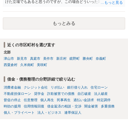
けた立場でもあると思うのですが、この場合どういった対処が必要で
しょうか？ →依頼するかどうかは別にして、弁護士に相談に行った方
がいいとは思います。 そもそも、特殊詐欺関係なく旦那さんの行為
は法に触れる可能性もあります。 ＞100万を支払わず穏便に和解する
もっとみる
ことは可能でしょうか？ →一般的には難しいです。相談者さんも１０
０万円の被害を受けたとして、１円も払わないで和解したいと言われ
たら、 できるだけ重い刑罰を与えて欲しい、と思われるのではない
でしょうか。 ＞弁護士さんに入ってもらうことで支払額が下がること
近くの市区町村を選び直す
はありますか？ そこはあり得ます、ただ、弁護士費用かけるならその
北部
分賠償に回すことも考えられるので、 兼ね合いは考えてみましょう。
津山市
新見市
真庭市
美作市
新庄村
鏡野町
勝央町
奈義町
西粟倉村
久米南町
美咲町
借金・債務整理の分野詳細で絞り込む
消費者金融
クレジット会社
リボ払い
銀行借り入れ
住宅ローン
不動産担保ローン
奨学金
詐欺被害での債務
自己破産
法人破産
督促の停止
任意整理
個人再生
民事再生
過払い金請求
特定調停
時効の援用
信用情報回復
借金返済の相談・交渉
闇金被害
多重債務
個人・プライベート
法人・ビジネス
連帯保証人