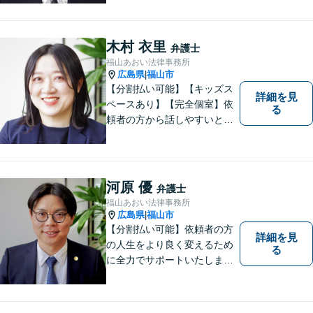
わり，質の高いサービスを提
供します。 また，相談者様、
依頼者様の心を理解し，寄り
木村 衣里
弁護士
添いながら問題い解決のサポ
福山あおい法律事務所
ートを心がけています。
広島県
福山市
|
【分割払い可能】【キッズス
詳細を見
ペースあり】【完全個室】依
る
頼者の方から話しやすいと定
評があります。日々の生活の
中の不安や些細な問題であっ
ても是非お気軽に弁護士にご
相談ください。
河原 優
弁護士
福山あおい法律事務所
広島県
福山市
|
【分割払い可能】依頼者の方
詳細を見
の人生をより良く変えるため
る
に全力でサポートいたしま
す！些細なことでも是非一度
ご相談ください。【キッズス
ペースあり】