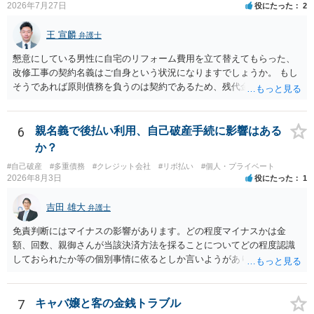
2026年7月27日
役にたった
2
王 宣麟
弁護士
懇意にしている男性に自宅のリフォーム費用を立て替えてもらった、
改修工事の契約名義はご自身という状況になりますでしょうか。 もし
そうであれば原則債務を負うのは契約であるため、残代金を捻出して
もらうよう約束した男性に支払いをお願いするしかないように思われ
ます。 入籍した場合でも、原則契約者が単独で全ての債務を負うこと
には変わりがありません。 なかなか対応に難しい案件であり、公開の
6
親名義で後払い利用、自己破産手続に影響はある
場でアドバイスを行うのも限界があるように思われますので、資料等
か？
を持参のうえ個別に弁護士に相談されることをお勧めします。
#自己破産
#多重債務
#クレジット会社
#リボ払い
#個人・プライベート
2026年8月3日
役にたった
1
吉田 雄大
弁護士
免責判断にはマイナスの影響があります。どの程度マイナスかは金
額、回数、親御さんが当該決済方法を採ることについてどの程度認識
しておられたか等の個別事情に依るとしか言いようがありません。 と
もあれ、依頼しておられる弁護士さんに直ちに具体的状況をお伝えに
なって相談し、善後策を考えることをお勧めします。
7
キャバ嬢と客の金銭トラブル