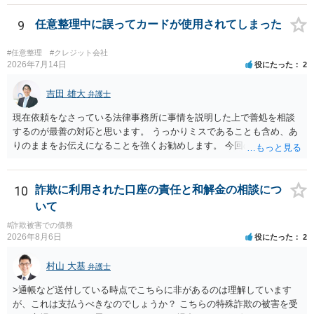
はそもそも事案を把握できていないようですので、御相談の案件につ
いては弁護士として能力不足なのかもしれません。相手にしない方が
9
任意整理中に誤ってカードが使用されてしまった
良いと思います。ただ、仮想通貨詐欺の被害回復は現実的には難しい
かもしれません。
#任意整理
#クレジット会社
2026年7月14日
役にたった
2
吉田 雄大
弁護士
現在依頼をなさっている法律事務所に事情を説明した上で善処を相談
するのが最善の対応と思います。 うっかりミスであることも含め、あ
りのままをお伝えになることを強くお勧めします。 今回のできごとだ
けで辞任に至るか否かは弁護士次第というほかありませんが、説明は
早ければ早いほどいいのは間違いありません。 ご健闘をお祈りいたし
ます。
10
詐欺に利用された口座の責任と和解金の相談につ
いて
#詐欺被害での債務
2026年8月6日
役にたった
2
村山 大基
弁護士
>通帳など送付している時点でこちらに非があるのは理解しています
が、これは支払うべきなのでしょうか？ こちらの特殊詐欺の被害を受