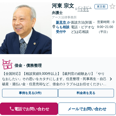
河東 宗文
東京都
インタビュ
ーを見る
弁護士
アース法律事務所
営業時間：0
新見市
か
面談方法(対面・
らも相談
電話・ビデオな
9:00~21:00
受付中
ど)は応相談
（平日）
借金・債務整理
【全国対応】【相談実績9,000件以上】【裁判官の経験あり】「やり
なおしたい」その思いをカタチにします。任意整理・民事再生・自己
破産・過払い金・任意売却など、借金のトラブルはお任せください。
【初回相談無料】【全国対応可能】
事例を見る(3件)
料金表を見る
電話でお問い合わせ
メールでお問い合わせ