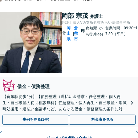
岡部 宗茂
弁護士
弁護士法人VIA支所倉敷みらい法律事務所
岡
倉
倉敷駅
か
営業時間：09:30~1
山
敷
|
7:30（平日）
ら徒歩4分
県
市
借金・債務整理
【倉敷駅徒歩4分】【債務整理（過払い金請求・任意整理・個人再
生・自己破産の初回相談無料】任意整理・個人再生・自己破産・消滅
時効援用・過払い金請求など、あらゆる借金・債務整理の案件に対応
可能です。
事例を見る(1件)
料金表を見る