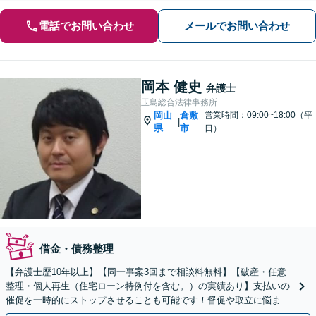
電話でお問い合わせ
メールでお問い合わせ
岡本 健史
弁護士
玉島総合法律事務所
岡山
倉敷
営業時間：09:00~18:00（平
|
県
市
日）
借金・債務整理
【弁護士歴10年以上】【同一事案3回まで相談料無料】【破産・任意
整理・個人再生（住宅ローン特例付を含む。）の実績あり】支払いの
催促を一時的にストップさせることも可能です！督促や取立に悩まれ
ている方、ぜひご相談ください