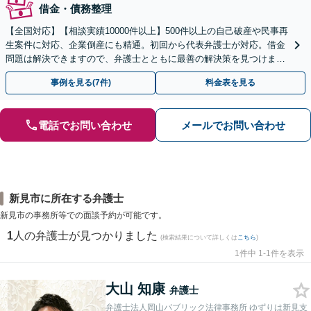
借金・債務整理
【全国対応】【相談実績10000件以上】500件以上の自己破産や民事再
生案件に対応、企業倒産にも精通。初回から代表弁護士が対応。借金
問題は解決できますので、弁護士とともに最善の解決策を見つけまし
ょう【初回相談無料】【法テラス利用可】
事例を見る(7件)
料金表を見る
電話でお問い合わせ
メールでお問い合わせ
新見市に所在する弁護士
新見市の事務所等での面談予約が可能です。
1
人の弁護士が見つかりました
(検索結果について詳しくは
こちら
)
1件中 1-1件を表示
大山 知康
弁護士
弁護士法人岡山パブリック法律事務所 ゆずりは新見支