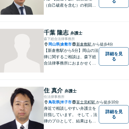
る
（自己破産を含む）の初回相
談６０分無料】
千葉 隆志
弁護士
森下総合法律事務所
岡山県
倉敷市
新倉敷駅
から徒歩4分
|
【新倉敷駅から5分】岡山の法
詳細を見
律に関するご相談は、森下総
る
合法律事務所におまかせくだ
さい。お困りの方は、お気軽
にお問い合わせください。
住 真介
弁護士
住法律事務所
鳥取県
米子市
富士見町駅
から徒歩10分
|
身近で相談しやすい弁護士を
詳細を見
目指しています。 そして，法
る
律のプロとして、結果はもち
ろん，解決に至る過程にこだ