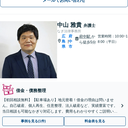
メールでお問い合わせ
中山 雅貴
弁護士
なぎ法律事務所
広
府
府中駅
か
営業時間：10:00~1
島
中
|
8:00（平日）
ら徒歩5分
県
市
借金・債務整理
【初回相談無料】【駐車場あり】地元密着！借金の理由は問いませ
ん。自己破産、個人再生、任意整理、法人破産など、実績豊富です。
当日相談も可能なかぎり対応します。費用もわかりやすくご説明いた
します【秘密厳守】【法テラス利用可】
事例を見る(1件)
料金表を見る