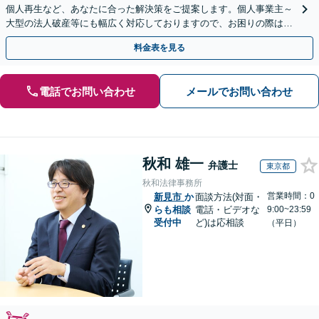
個人再生など、あなたに合った解決策をご提案します。個人事業主～
大型の法人破産等にも幅広く対応しておりますので、お困りの際はご
相談ください。新たなスタートを丁寧に支援いたします。
料金表を見る
電話でお問い合わせ
メールでお問い合わせ
秋和 雄一
弁護士
東京都
秋和法律事務所
営業時間：0
新見市
か
面談方法(対面・
らも相談
電話・ビデオな
9:00~23:59
受付中
ど)は応相談
（平日）