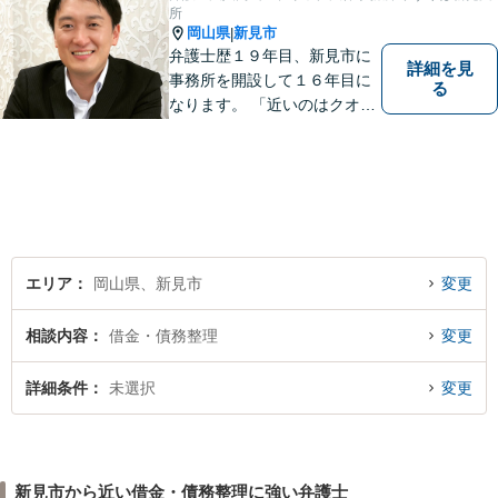
所
岡山県
新見市
|
弁護士歴１９年目、新見市に
詳細を見
事務所を開設して１６年目に
る
なります。 「近いのはクオリ
ティ」をモットーに、地元の
皆さまに距離的にも精神的に
も「近い」法律事務所となれ
るよう職員一同頑張っていま
す。 お気軽にお問い合わせく
ださい。
エリア
岡山県、新見市
変更
相談内容
借金・債務整理
変更
詳細条件
未選択
変更
新見市から近い借金・債務整理に強い弁護士