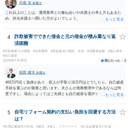
川添 圭
弁護士
これ以上のことは、運用基準との兼ね合いや弁護士の考え方もあるた
め、担当弁護士へ聞いた方がよいでしょう。
4
詐欺被害でできた借金と元の借金が積み重なり返
済困難
#詐欺被害での債務
#任意整理
#借金返済の相談・交渉
#消費者金融
#個人再生
#自己破産
2026年7月30日
役にたった
2
吉田 雄大
弁護士
400万円近く負債があり、収入が手取り16万円ほどでしたら、自己破産
手続を選ぶのが最善と思います。夫さんが債務整理中であるならば尚
更ですし、場合によってはご夫婦とも自己破産を選択する方法もある
と思います。
5
自宅リフォーム契約の支払い負担を回避する方法
は？
#自筆証書遺言の作成
#遺言
#個人・プライベート
#公正証書遺言の作成