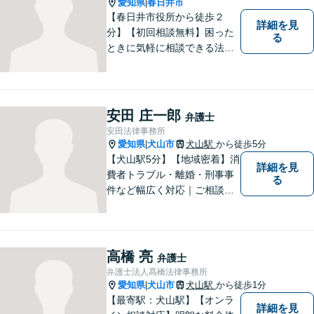
愛知県
春日井市
|
【春日井市役所から徒歩２
詳細を見
分】【初回相談無料】困った
る
ときに気軽に相談できる法律
事務所、お客様の味方になり
事件解決まで親身にサポート
できる弁護士を目指していま
す。
安田 庄一郎
弁護士
安田法律事務所
愛知県
犬山市
犬山駅
から徒歩5分
|
【犬山駅5分】【地域密着】消
詳細を見
費者トラブル・離婚・刑事事
る
件など幅広く対応｜ご相談者
のお話を丁寧に伺い、一人ひ
とりに合った最適な解決方法
をご提案します【事前予約で
休日・時間外対応可】
高橋 亮
弁護士
弁護士法人髙橋法律事務所
愛知県
犬山市
犬山駅
から徒歩1分
|
【最寄駅：犬山駅】【オンラ
詳細を見