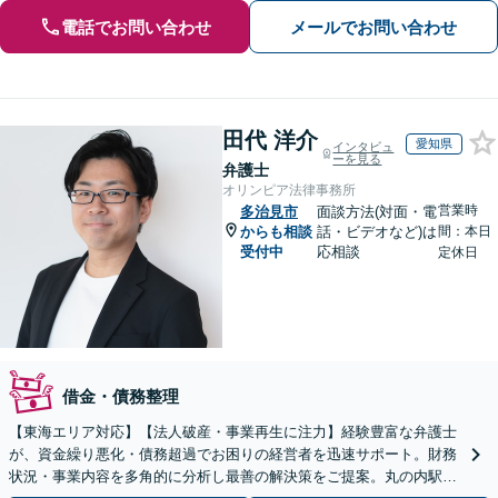
電話でお問い合わせ
メールでお問い合わせ
田代 洋介
愛知県
インタビュ
ーを見る
弁護士
オリンピア法律事務所
営業時
多治見市
面談方法(対面・電
からも相談
話・ビデオなど)は
間：本日
受付中
応相談
定休日
借金・債務整理
【東海エリア対応】【法人破産・事業再生に注力】経験豊富な弁護士
が、資金繰り悪化・債務超過でお困りの経営者を迅速サポート。財務
状況・事業内容を多角的に分析し最善の解決策をご提案。丸の内駅1