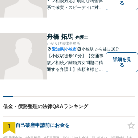
イン相談対応】明朗な料金体
る
系で確実・スピーディに対応
します。離婚問題／刑事事件
／企業法務／ネット問題／労
働問題など、幅広いトラブル
に対応します。【初回相談無
舟橋 拓馬
弁護士
料】法律トラブルでお悩みの
かがりび法律事務所
方は、お気軽にご相談くださ
愛知県
小牧市
小牧駅
から徒歩10分
|
い。
【小牧駅徒歩10分】【交通事
詳細を見
故／相続／離婚男女問題に精
る
通する弁護士】依頼者様との
コミュニケーションを大切に
し、本質的な解決を目指しま
す。堅苦しくない雰囲気で、
分かりやすい説明を心がけま
す。お気軽にご相談くださ
借金・債務整理の法律Q&Aランキング
い！
1
自己破産申請前にお金を
#消費者金融
#自己破産
#多重債務
#クレジット会社
#リボ払い
#銀行借り入れ