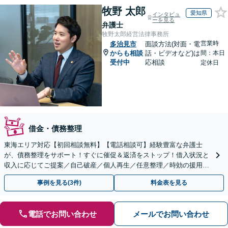
牧野 太郎
愛知県
インタビュ
ーを見る
弁護士
牧野太郎経営法律事務所
営業時
多治見市
面談方法(対面・電
からも相談
話・ビデオなど)は
間：本日
受付中
応相談
定休日
借金・債務整理
東海エリア対応【初回相談無料】【電話相談可】経験豊富な弁護士
が、債務整理をサポート！すぐに催促＆返済をストップ！借入状況と
収入に応じてご提案／自己破産／個人再生／任意整理／時効の援用に
関するご相談も可能【完全個室】【メール予約可】
事例を見る(3件)
料金表を見る
電話でお問い合わせ
メールでお問い合わせ