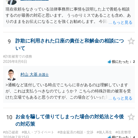
現在依頼をなさっている法律事務所に事情を説明した上で善処を相談
するのが最善の対応と思います。 うっかりミスであることも含め、あ
りのままをお伝えになることを強くお勧めします。 今回のできごとだ
けで辞任に至るか否かは弁護士次第というほかありませんが、説明は
早ければ早いほどいいのは間違いありません。 ご健闘をお祈りいたし
ます。
9
詐欺に利用された口座の責任と和解金の相談につ
いて
#詐欺被害での債務
2026年8月6日
役にたった
2
村山 大基
弁護士
>通帳など送付している時点でこちらに非があるのは理解しています
が、これは支払うべきなのでしょうか？ こちらの特殊詐欺の被害を受
けた立場でもあると思うのですが、この場合どういった対処が必要で
しょうか？ →依頼するかどうかは別にして、弁護士に相談に行った方
がいいとは思います。 そもそも、特殊詐欺関係なく旦那さんの行為
は法に触れる可能性もあります。 ＞100万を支払わず穏便に和解する
10
お金を騙して借りてしまった場合の対処法と今後
ことは可能でしょうか？ →一般的には難しいです。相談者さんも１０
の対応策
０万円の被害を受けたとして、１円も払わないで和解したいと言われ
#自己破産
#個人・プライベート
#借金返済の相談・交渉
#個人再生
#任意整理
たら、 できるだけ重い刑罰を与えて欲しい、と思われるのではない
2026年7月15日
役にたった
4