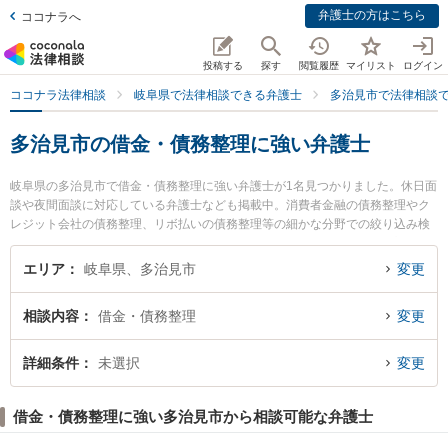
弁護士の方はこちら
ココナラへ
投稿する
探す
閲覧履歴
マイリスト
ログイン
ココナラ法律相談
岐阜県で法律相談できる弁護士
多治見市で法律相談
多治見市の借金・債務整理に強い弁護士
岐阜県の多治見市で借金・債務整理に強い弁護士が1名見つかりました。休日面
談や夜間面談に対応している弁護士なども掲載中。消費者金融の債務整理やク
レジット会社の債務整理、リボ払いの債務整理等の細かな分野での絞り込み検
索もでき便利です。特に多治見さかえ法律事務所の矢野 沙織弁護士のプロフィ
ール情報や弁護士費用、強みなどが注目されています。『多治見市で土日や夜
エリア
岐阜県、多治見市
変更
間に発生した借金・債務整理のトラブルを今すぐに弁護士に相談したい』『借
金・債務整理のトラブル解決の実績豊富な近くの弁護士を検索したい』『初回
相談内容
借金・債務整理
変更
相談無料で借金・債務整理を法律相談できる多治見市内の弁護士に相談予約し
たい』などでお困りの相談者さんにおすすめです。
詳細条件
未選択
変更
借金・債務整理に強い多治見市から相談可能な弁護士