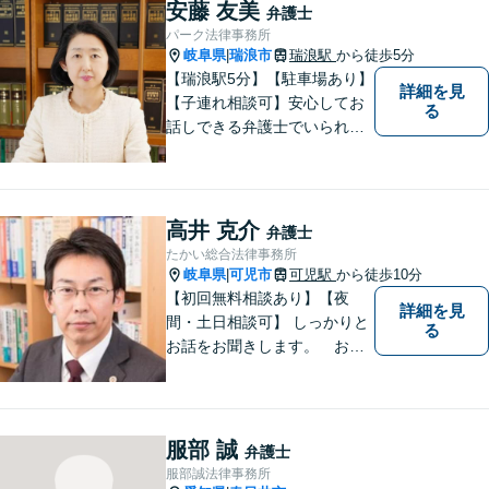
善の解決となることを目指し
安藤 友美
弁護士
ます。 一お困り事がございま
パーク法律事務所
したらお気軽にご相談下さ
岐阜県
瑞浪市
瑞浪駅
から徒歩5分
|
い。
【瑞浪駅5分】【駐車場あり】
詳細を見
【子連れ相談可】安心してお
る
話しできる弁護士でいられる
ように、依頼者の方のお話を
しっかり伺い分かりやすく親
身にサポートさせていただき
ます。より良い解決ができる
高井 克介
弁護士
ようサポートしたいと考えて
たかい総合法律事務所
おります。
岐阜県
可児市
可児駅
から徒歩10分
|
【初回無料相談あり】【夜
詳細を見
間・土日相談可】 しっかりと
る
お話をお聞きします。 お気
軽にお立ち寄り下さい。
服部 誠
弁護士
服部誠法律事務所