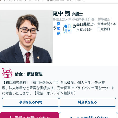
尾中 翔
弁護士
弁護士法人中部法律事務所 春日井事務所
愛
春日井駅
か
営業時間：本
春日
知
|
日定休日
ら徒歩1分
井市
県
借金・債務整理
【初回相談無料】【費用分割払い可】自己破産、個人再生、任意整
理、法人破産など豊富な実績あり。完全個室でプライバシー面も十分
に考慮いたします。【電話・オンライン相談可】
事例を見る(5件)
料金表を見る