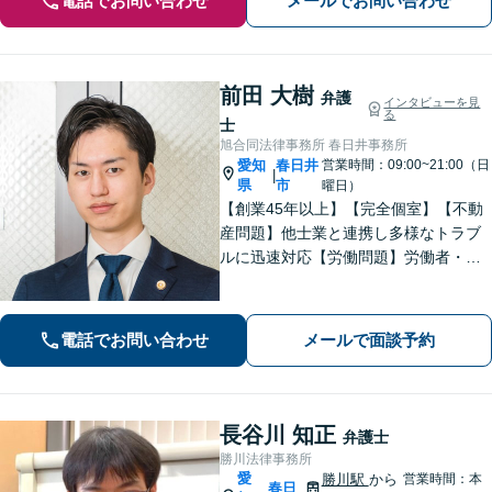
電話でお問い合わせ
メールでお問い合わせ
前田 大樹
弁護
インタビューを見
る
士
旭合同法律事務所 春日井事務所
愛知
春日井
営業時間：09:00~21:00（日
|
県
市
曜日）
【創業45年以上】【完全個室】【不動
産問題】他士業と連携し多様なトラブ
ルに迅速対応【労働問題】労働者・使
用者双方の対応実績あり。依頼者さま
に寄り添い最善の解決策を提示【休
日・夜間面談可】【電話・ビデオ面談
電話でお問い合わせ
メールで面談予約
可】
長谷川 知正
弁護士
勝川法律事務所
愛
勝川駅
から
営業時間：本
春日