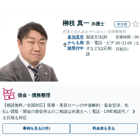
榊枝 真一
弁護士
東京都
弁護士法人あおぞらみらい法律事務所
多治見市
面談方法(対
営業時間：09:
からも相
面・電話・ビデ
00~21:00（土
談受付中
オなど)は応相
日祝日）
談
借金・債務整理
【相談無料／全国対応】医療・美容ローンの中途解約・返金交渉、先
払い買取・闇金の督促停止のご相談は弁護士へ｜電話・LINE相談可／
土日祝も対応
事例を見る(3件)
料金表を見る