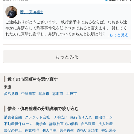
でしょうか。 ＞弁護士さんに入ってもらうことで支払額が下がること
はありますか？ そこはあり得ます、ただ、弁護士費用かけるならその
若井 亮
弁護士
分賠償に回すことも考えられるので、 兼ね合いは考えてみましょう。
ご連絡ありがとうございます。 執行猶予中であるならば、なおさら速
やかに弁済をして刑事事件化を防ぐべきであると言えます。 貸してく
れた方に真摯に謝罪し、弁済についてきちんと説明と対応を行ってい
くことに尽きるかと思います。
もっとみる
近くの市区町村を選び直す
東濃
多治見市
中津川市
瑞浪市
恵那市
土岐市
借金・債務整理の分野詳細で絞り込む
消費者金融
クレジット会社
リボ払い
銀行借り入れ
住宅ローン
不動産担保ローン
奨学金
詐欺被害での債務
自己破産
法人破産
督促の停止
任意整理
個人再生
民事再生
過払い金請求
特定調停