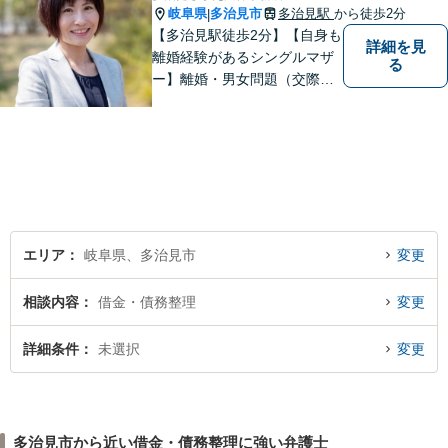
岐阜県
多治見市
多治見駅
から徒歩2分
|
【多治見駅徒歩2分】【自身も
詳細を見
離婚経験があるシングルマザ
る
ー】離婚・男女問題（交際ト
ラブル）はお任せください。
自身の経験をもとに、離婚後
の生活まで見据えた解決策を
ご提案いたします。【夫婦カ
ウンセラーの資格あり】
エリア
岐阜県、多治見市
変更
相談内容
借金・債務整理
変更
詳細条件
未選択
変更
多治見市から近い借金・債務整理に強い弁護士