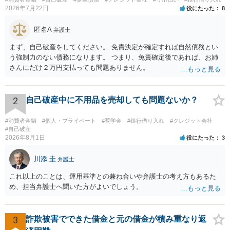
2026年7月22日
役にたった
8
匿名A
弁護士
まず、自己破産をしてください。 免責決定が確定すれば自然債務とい
う強制力のない債務になります。 つまり、免責確定後であれば、お姉
さんにだけ２万円支払っても問題ありません。
2
自己破産中に不用品を売却しても問題ないか？
#消費者金融
#個人・プライベート
#奨学金
#銀行借り入れ
#クレジット会社
#自己破産
2026年8月1日
役にたった
3
川添 圭
弁護士
これ以上のことは、運用基準との兼ね合いや弁護士の考え方もあるた
め、担当弁護士へ聞いた方がよいでしょう。
3
詐欺被害でできた借金と元の借金が積み重なり返