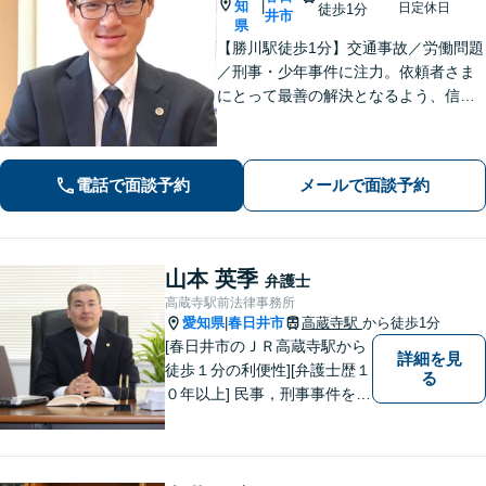
知
|
日定休日
徒歩1分
井市
県
【勝川駅徒歩1分】交通事故／労働問題
／刑事・少年事件に注力。依頼者さま
にとって最善の解決となるよう、信頼
関係を大切にしながら真摯に対応しま
す【法テラス利用可】。ぜひ一度ご相
談ください。
電話で面談予約
メールで面談予約
山本 英季
弁護士
高蔵寺駅前法律事務所
愛知県
春日井市
高蔵寺駅
から徒歩1分
|
[春日井市のＪＲ高蔵寺駅から
詳細を見
徒歩１分の利便性][弁護士歴１
る
０年以上] 民事，刑事事件を問
わず全ての案件について所長
である弁護士が責任をもって
対応。依頼者さまにとって最