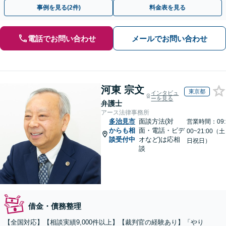
分/休日夜間相談可/WEB面談対応
事例を見る(2件)
料金表を見る
電話でお問い合わせ
メールでお問い合わせ
河東 宗文
東京都
インタビュ
ーを見る
弁護士
アース法律事務所
多治見市
面談方法(対
営業時間：09:
からも相
面・電話・ビデ
00~21:00（土
談受付中
オなど)は応相
日祝日）
談
借金・債務整理
【全国対応】【相談実績9,000件以上】【裁判官の経験あり】「やり