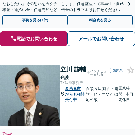
なおしたい」その思いをカタチにします。任意整理・民事再生・自己
破産・過払い金・任意売却など、借金のトラブルはお任せください。
【初回相談無料】【全国対応可能】
事例を見る(3件)
料金表を見る
電話でお問い合わせ
メールでお問い合わせ
立川 諒輔
愛知県
インタビュ
ーを見る
弁護士
TK法律事務所
営業時
多治見市
面談方法(対面・電
からも相談
話・ビデオなど)は
間：本日
受付中
応相談
定休日