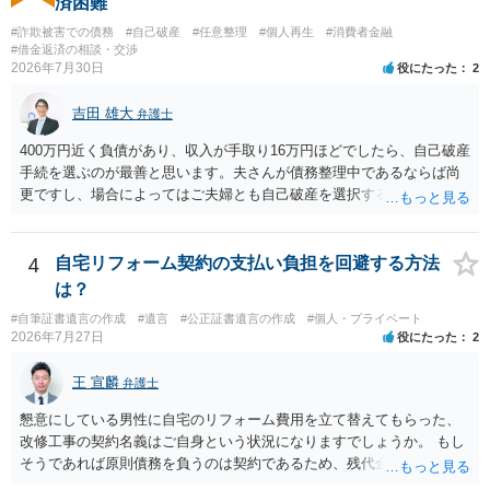
済困難
#詐欺被害での債務
#自己破産
#任意整理
#個人再生
#消費者金融
#借金返済の相談・交渉
2026年7月30日
役にたった
2
吉田 雄大
弁護士
400万円近く負債があり、収入が手取り16万円ほどでしたら、自己破産
手続を選ぶのが最善と思います。夫さんが債務整理中であるならば尚
更ですし、場合によってはご夫婦とも自己破産を選択する方法もある
と思います。
4
自宅リフォーム契約の支払い負担を回避する方法
は？
#自筆証書遺言の作成
#遺言
#公正証書遺言の作成
#個人・プライベート
2026年7月27日
役にたった
2
王 宣麟
弁護士
懇意にしている男性に自宅のリフォーム費用を立て替えてもらった、
改修工事の契約名義はご自身という状況になりますでしょうか。 もし
そうであれば原則債務を負うのは契約であるため、残代金を捻出して
もらうよう約束した男性に支払いをお願いするしかないように思われ