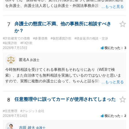
を弁護士、弁護士法人若しくは弁護士・外国法事務弁護士共同法人若
しくは司法書士若しくは司法書士法人（以下この号において「弁護士
等」という。）に委託し、又はその処理のため必要な裁判所における
民事事件に関する手続をとり、弁護士等又は裁判所から書面によりそ
7
弁護士の態度に不満、他の事務所に相談すべき
の旨の通知があつた場合において、正当な理由がないのに、債務者等
か？
に対し、電話をかけ、電報を送達し、若しくはファクシミリ装置を用
#詐欺被害での債務
#多重債務
#仮想通貨詐欺
#借金返済の相談・交渉
いて送信し、又は訪問する方法により、当該債務を弁済することを要
#副業詐欺
#FX詐欺
求し、これに対し債務者等から直接要求しないよう求められたにもか
2026年7月15日
役にたった
3
かわらず、更にこれらの方法で当該債務を弁済することを要求するこ
と。）に違反しています。監督官庁に行政処分を求める、裁判所に仮
匿名A
弁護士
処分申請、不退去罪が成立すれば警察に通報などの対応が考えられま
す。ご参考にしてください。
今時無料相談を受けてくれる事務所もそれなりにあり（WEBで検
索）、また自治体でも無料相談を実施しているのではないかと思いま
すので、実際に複数の弁護士に会って、ちゃんと話を聞いてくれる
方、高圧的ではない方に相談した方が良いでしょう。その弁護士の方
はそもそも事案を把握できていないようですので、御相談の案件につ
いては弁護士として能力不足なのかもしれません。相手にしない方が
8
任意整理中に誤ってカードが使用されてしまった
良いと思います。ただ、仮想通貨詐欺の被害回復は現実的には難しい
かもしれません。
#任意整理
#クレジット会社
2026年7月14日
役にたった
2
吉田 雄大
弁護士