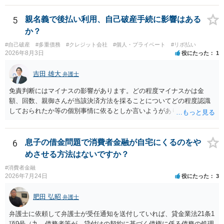
ます。 入籍した場合でも、原則契約者が単独で全ての債務を負うこと
には変わりがありません。 なかなか対応に難しい案件であり、公開の
5
親名義で後払い利用、自己破産手続に影響はある
場でアドバイスを行うのも限界があるように思われますので、資料等
か？
を持参のうえ個別に弁護士に相談されることをお勧めします。
#自己破産
#多重債務
#クレジット会社
#個人・プライベート
#リボ払い
2026年8月3日
役にたった
1
吉田 雄大
弁護士
免責判断にはマイナスの影響があります。どの程度マイナスかは金
額、回数、親御さんが当該決済方法を採ることについてどの程度認識
しておられたか等の個別事情に依るとしか言いようがありません。 と
もあれ、依頼しておられる弁護士さんに直ちに具体的状況をお伝えに
なって相談し、善後策を考えることをお勧めします。
6
息子の借金問題で消費者金融が自宅にくるのをや
めさせる方法はないですか？
#消費者金融
2026年7月24日
役にたった
3
肥田 弘昭
弁護士
弁護士に依頼して弁護士が受任通知を送付していれば、貸金業法21条1
項9号（九 債務者等が、貸付けの契約に基づく債権に係る債務の処理