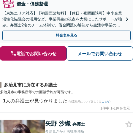
借金・債務整理
【東海エリア対応】【初回面談無料】【休日・夜間面談可】中小企業
活性化協議会の活用など、事業再生の視点を大切にしたサポートが強
み。弁護士2名のチーム体制で、借金問題の解決から生活や事業の立
て直しまで丁寧に寄り添います。【法人・個人】
料金表を見る
電話でお問い合わせ
メールでお問い合わせ
多治見市に所在する弁護士
多治見市の事務所等での面談予約が可能です。
1
人の弁護士が見つかりました
(検索結果について詳しくは
こちら
)
1件中 1-1件を表示
矢野 沙織
弁護士
多治見さかえ法律事務所