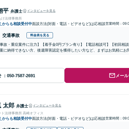
翔平
弁護士
インタビューを見る
あけ法律事務所
市
からも相談受付中
面談方法(対面・電話・ビデオなど)は応相談
営業時間：09:0
交通事故
料金表を見る
事故・重症案件に注力】【着手金0円プラン有り】【電話相談可】【初回相
案に納得できない方、後遺障害認定を獲得したい方など、まずはお気軽にお
せ
メール
 太郎
弁護士
インタビューを見る
ート法律事務所 高崎オフィス
市
からも相談受付中
面談方法(対面・電話・ビデオなど)は応相談
営業時間：09:0