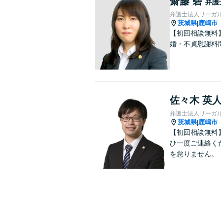
齋藤 碧
弁護
弁護士法人リーガ
茨城県
鹿嶋市
|
【初回相談無料
婚・不貞慰謝料
佐々木 英
弁護士法人リーガ
茨城県
鹿嶋市
|
【初回相談無料
ひ一度ご連絡く
を怠りません。