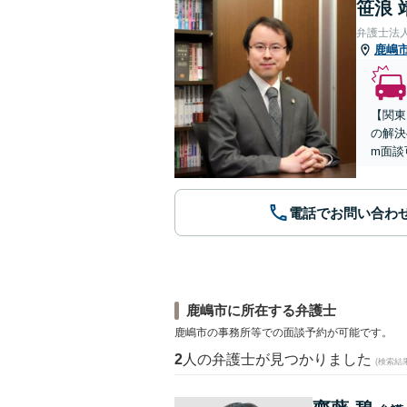
笹浪 
弁護士法
鹿嶋
【関東
の解決
m面談
電話でお問い合わ
鹿嶋市に所在する弁護士
鹿嶋市の事務所等での面談予約が可能です。
2
人の弁護士が見つかりました
(検索結