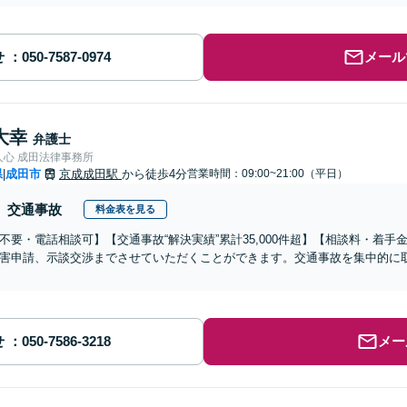
せ
メール
大幸
弁護士
人心 成田法律事務所
県
成田市
京成成田駅
から徒歩4分
営業時間：09:00~21:00（平日）
|
交通事故
料金表を見る
不要・電話相談可】【交通事故“解決実績”累計35,000件超】【相談料・着手
害申請、示談交渉までさせていただくことができます。交通事故を集中的に
せ
メー