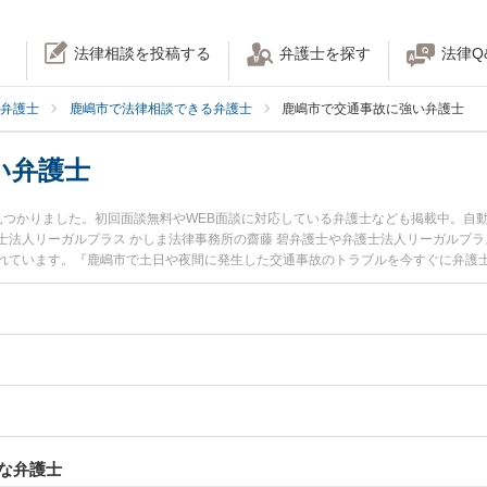
法律相談を投稿する
弁護士を探す
法律Q
弁護士
鹿嶋市で法律相談できる弁護士
鹿嶋市で交通事故に強い弁護士
い弁護士
見つかりました。初回面談無料やWEB面談に対応している弁護士なども掲載中。自
法人リーガルプラス かしま法律事務所の齋藤 碧弁護士や弁護士法人リーガルプラ
れています。『鹿嶋市で土日や夜間に発生した交通事故のトラブルを今すぐに弁護
談無料で交通事故を法律相談できる鹿嶋市内の弁護士に相談予約したい』などでお
な弁護士