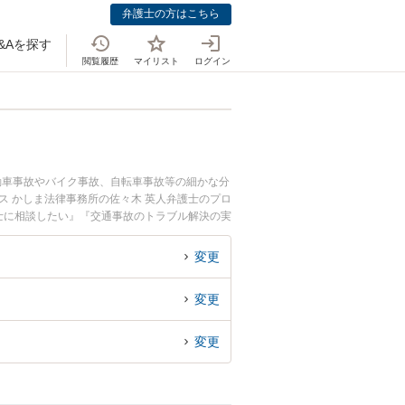
弁護士の方はこちら
&Aを探す
閲覧履歴
マイリスト
ログイン
動車事故やバイク事故、自転車事故等の細かな分
ス かしま法律事務所の佐々木 英人弁護士のプロ
士に相談したい』『交通事故のトラブル解決の実
困りの相談者さんにおすすめです。
変更
変更
変更