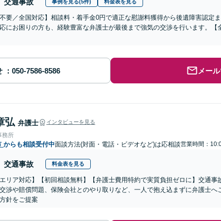
交通事故
事例を見る(5件)
料金表を見る
不要／全国対応】相談料・着手金0円で適正な慰謝料獲得から後遺障害認定
応にお困りの方も、経験豊富な弁護士が最後まで強気の交渉を行います。【全
せ
メール
章弘
弁護士
インタビューを見る
事務所
市
からも相談受付中
面談方法(対面・電話・ビデオなど)は応相談
営業時間：10:0
交通事故
料金表を見る
エリア対応】【初回相談無料】【弁護士費用特約で実質負担ゼロに】交通事
交渉や賠償問題、保険会社とのやり取りなど、一人で抱え込まずに弁護士へ
方針をご提案