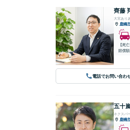
齊藤 
大宮あり
鹿嶋
【死亡
賠償額
電話でお問い合わ
五十嵐
ネクスパ
鹿嶋