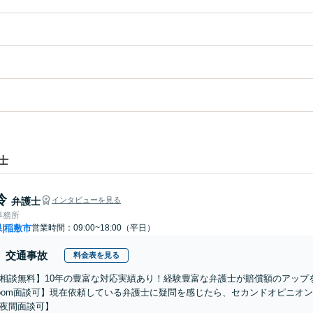
士
怜
弁護士
インタビューを見る
事務所
県
稲敷市
営業時間：09:00~18:00（平日）
|
交通事故
料金表を見る
相談無料】10年の豊富な対応実績あり！経験豊富な弁護士が賠償額のアップ
oom面談可】現在依頼している弁護士に疑問を感じたら、セカンドオピニオ
夜間面談可】