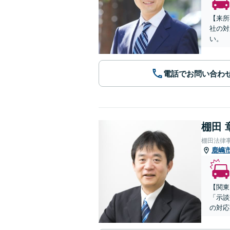
【来所
社の対
い。
電話でお問い合わ
棚田 
棚田法律
鹿嶋
【関東
「示談
の対応