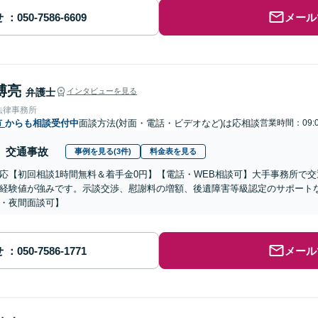
せ
メール
博亮
弁護士
インタビューを見る
法律事務所
市
からも相談受付中
面談方法(対面・電話・ビデオなど)は応相談
営業時間：09:0
交通事故
事例を見る(3件)
料金表を見る
応【初回相談1時間無料＆着手金0円】【電話・WEB相談可】大手事務所で
経験値が強みです。示談交渉、慰謝料の増額、後遺障害等級認定のサポート
・夜間面談可】
せ
メール