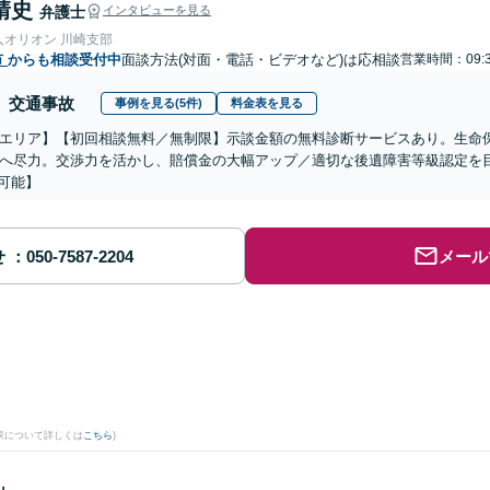
靖史
弁護士
インタビューを見る
人オリオン 川崎支部
市
からも相談受付中
面談方法(対面・電話・ビデオなど)は応相談
営業時間：09:3
交通事故
事例を見る(5件)
料金表を見る
エリア】【初回相談無料／無制限】示談金額の無料診断サービスあり。生命
へ尽力。交渉力を活かし、賠償金の大幅アップ／適切な後遺障害等級認定を目
可能】
せ
メール
果について詳しくは
こちら
)