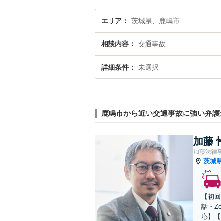
エリア
茨城県、鹿嶋市
相談内容
交通事故
詳細条件
未選択
鹿嶋市から近い交通事故に強い弁護
加藤 
加藤法律
茨城
【初回
話・Z
応】【