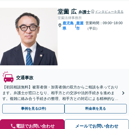
堂薗 広
弁護士
インタビューを見る
堂薗法律事務所
鹿児島
鹿屋
営業時間：09:00~18:00
|
県
市
（平日）
交通事故
【初回相談無料】被害者側・加害者側の双方からご相談を承っており
ます。弁護士が窓口となり、相手方との交渉や法的手続きを進めま
す。複雑に絡み合う手続きの整理、相手方との対応による精神的な負
担を軽減するためにも、お早めにご相談ください。
事例を見る(2件)
料金表を見る
電話でお問い合わせ
メールでお問い合わせ