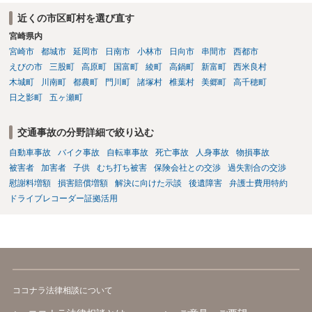
近くの市区町村を選び直す
宮崎県内
宮崎市
都城市
延岡市
日南市
小林市
日向市
串間市
西都市
えびの市
三股町
高原町
国富町
綾町
高鍋町
新富町
西米良村
木城町
川南町
都農町
門川町
諸塚村
椎葉村
美郷町
高千穂町
日之影町
五ヶ瀬町
交通事故の分野詳細で絞り込む
自動車事故
バイク事故
自転車事故
死亡事故
人身事故
物損事故
被害者
加害者
子供
むち打ち被害
保険会社との交渉
過失割合の交渉
慰謝料増額
損害賠償増額
解決に向けた示談
後遺障害
弁護士費用特約
ドライブレコーダー証拠活用
ココナラ法律相談について