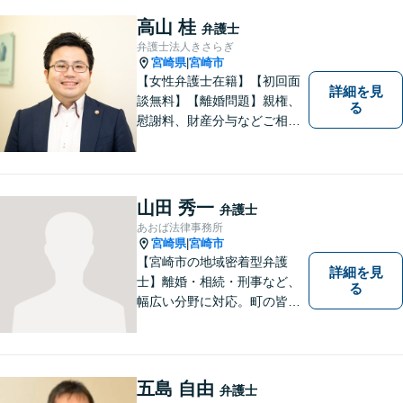
高山 桂
弁護士
弁護士法人きさらぎ
宮崎県
宮崎市
|
【女性弁護士在籍】【初回面
詳細を見
談無料】【離婚問題】親権、
る
慰謝料、財産分与などご相談
ください【借金問題】ギャン
ブルや浪費が原因の借金もご
相談ください。ご依頼後はLIN
Eやメールでの対応も可能です
山田 秀一
弁護士
【メガドンキ隣】
あおば法律事務所
宮崎県
宮崎市
|
【宮崎市の地域密着型弁護
詳細を見
士】離婚・相続・刑事など、
る
幅広い分野に対応。町の皆様
を平穏な暮らしへと導きま
す。問題はお一人で抱え込む
ことなく、お気軽にご相談く
ださい。きっと道が開けま
五島 自由
弁護士
す。