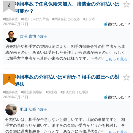
は、弁護士が介入することにより増額を検討できる場合がありますの
2
物損事故で任意保険未加入、賠償金の分割払いは
で、以下の資料・情報を準備した上で、弁護士に個別に相談すること
可能か？
をお勧めいたします。 ・相手方保険会社から届いている示談金額の提
#物損事故
#解決に向けた示談
#保険会社との交渉
#加害者
示書類 ・叔母様の診断名、けがの内容 ・治療開始日及び治療終了日
2026年7月27日
役にたった
2
・入院の有無、通院回数 ・現在も症状が残っているか ・叔母様ご本人
やご家族等が加入している保険に、今回の事故で利用できる弁護士費
西浦 嘉博
弁護士
用特約が付帯しているか なお、被害者は叔母様ご本人となりますの
で、弁護士が受任する場合には、叔母様ご本人の依頼意思等を確認す
過失割合や相手方の契約状況により、相手方保険会社の担当者から連
る必要があります。日本語での十分な意思疎通が難しいとのことです
絡が来るのか、あるいは受任した弁護士から連絡が来るのか、もしく
ので、そのあたりのご事情も踏まえて、依頼意思の確認方法等を検討
は相手方当事者から連絡が来るのかは様々です。 一括払いや分割払い
する必要があると思われます。
は、和解交渉の際の条件となります。 相手方が相談者さんの損害賠償
金の支払いにつき、分割払いに合意すれば、和解は可能です。 他方で
合意しなければ和解できないことになります。 今後の見通しを知る為
3
物損事故の分割払いは可能か？相手の威圧への対
に、交渉の方向性につき、最寄りの法律事務所で相談だけでもされる
処法
ことも検討ください。
#物損事故
#損害賠償増額
#加害者
#解決に向けた示談
2026年7月26日
役にたった
2
肥田 弘昭
弁護士
分割払いは、相手が合意しないと難しいです。上記の事情ですと、相
手方の見積もりが届いて、まずその金額が妥当かどうかを検討し、そ
の金額に過失相殺をしたうえで、あなたにも修理代金が発生している