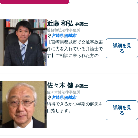
近藤 和弘
弁護士
近藤和弘法律事務所
宮崎県
都城市
|
【宮崎県都城市で交通事故案
詳細を見
件に力を入れている弁護士で
る
す】ご相談に来られた方の話
に先入観を持たずに耳を傾
け，アドバイス致します。お
引き受けした案件について
は，依頼者が希望されるベス
佐々木 健
弁護士
トな解決に至るよう最善を尽
佐々木健法律事務所
くします。お気軽にご相談く
宮崎県
都城市
|
ださい。
納得できるかつ早期の解決を
詳細を見
目指します。
る