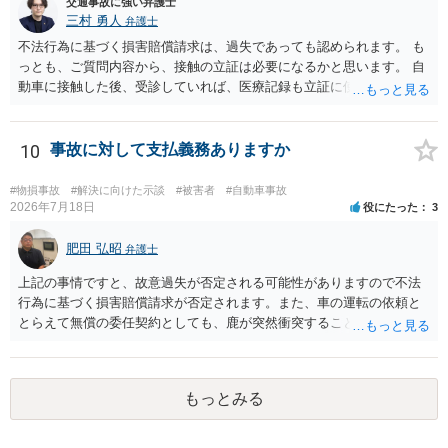
交通事故に強い弁護士
三村 勇人
弁護士
不法行為に基づく損害賠償請求は、過失であっても認められます。 も
っとも、ご質問内容から、接触の立証は必要になるかと思います。 自
動車に接触した後、受診していれば、医療記録も立証に使えるかと思
います。 いずれにせよ、多角的に検討する必要がありますので、弁護
士にご相談ください。
10
事故に対して支払義務ありますか
#物損事故
#解決に向けた示談
#被害者
#自動車事故
2026年7月18日
役にたった
3
肥田 弘昭
弁護士
上記の事情ですと、故意過失が否定される可能性がありますので不法
行為に基づく損害賠償請求が否定されます。また、車の運転の依頼と
とらえて無償の委任契約としても、鹿が突然衝突することは予見がで
きませんので善管注意義務違反は否定され債務不履行に基づく損害賠
償請求も成立しない可能性があります。以上の理由から支払義務は否
定される可能性が高いです。ご参考にしてください。
もっとみる