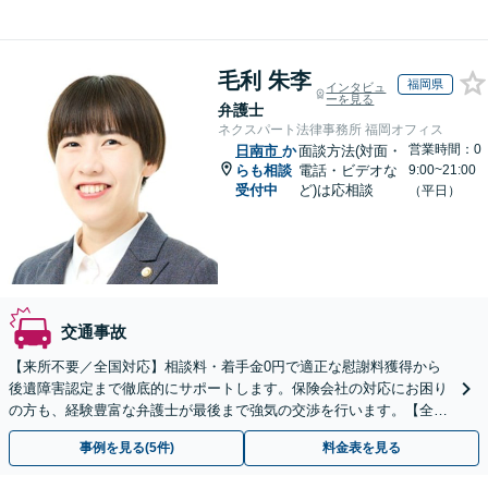
毛利 朱李
福岡県
インタビュ
ーを見る
弁護士
ネクスパート法律事務所 福岡オフィス
営業時間：0
日南市
か
面談方法(対面・
らも相談
電話・ビデオな
9:00~21:00
受付中
ど)は応相談
（平日）
交通事故
【来所不要／全国対応】相談料・着手金0円で適正な慰謝料獲得から
後遺障害認定まで徹底的にサポートします。保険会社の対応にお困り
の方も、経験豊富な弁護士が最後まで強気の交渉を行います。【全国
13拠点】お気軽にご相談ください。
事例を見る(5件)
料金表を見る