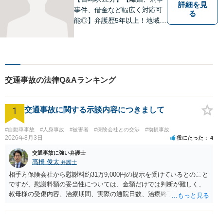
詳細を見
事件、借金など幅広く対応可
る
能◎】弁護歴5年以上！地域に
密着し、一人一人に向き合い
事件を解決してまいります。
お困りごとがあれば、お気軽
にご相談ください。迅速・適
切な解決を目指し尽力しま
交通事故の法律Q&Aランキング
す。
1
交通事故に関する示談内容につきまして
#自動車事故
#人身事故
#被害者
#保険会社との交渉
#物損事故
2026年8月3日
役にたった
4
交通事故に強い弁護士
髙橋 俊太
弁護士
相手方保険会社から慰謝料約31万9,000円の提示を受けているとのこと
ですが、慰謝料額の妥当性については、金額だけでは判断が難しく、
叔母様の受傷内容、治療期間、実際の通院日数、治療終了の経緯、後
遺症の有無、相手方保険会社から提示されている示談内容の内訳等を
確認する必要があります。保険会社から提示される慰謝料額について