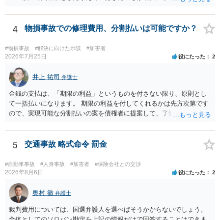
のであれば、過失相殺後の相互の金額について相殺して、その残額を
分割払いにしたいとの示談案を提案するのが良いかと思います。威圧
されるのであれば、斡旋、仲裁、民事調停を利用しては如何でしょう
4
物損事故での修理費用、分割払いは可能ですか？
か。ご参考にしてください。
#物損事故
#解決に向けた示談
#加害者
2026年7月25日
役にたった
2
井上 祐司
弁護士
金銭の支払は、「期限の利益」というものを付さない限り、原則とし
て一括払いになります。 期限の利益を付してくれるかは先方次第です
ので、実現可能な分割払いの案を債権者に提案して、了解してもらえ
れば分割払いは可能です。
5
交通事故 略式命令 罰金
#自動車事故
#人身事故
#加害者
#保険会社との交渉
2026年8月6日
役にたった
2
奥村 徹
弁護士
裁判費用については、国選弁護人を選べばそうかからないでしょう。
全体としてのソロバン勘定を上記の情報だけで回答することはできま