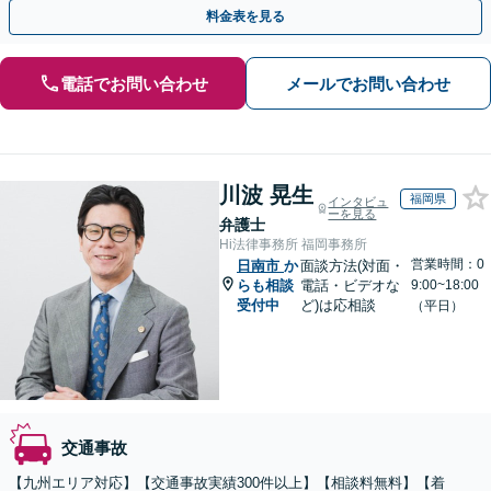
の重症事故まで、事故の規模に関わらず対応いたします
料金表を見る
電話でお問い合わせ
メールでお問い合わせ
川波 晃生
福岡県
インタビュ
ーを見る
弁護士
Hi法律事務所 福岡事務所
営業時間：0
日南市
か
面談方法(対面・
らも相談
電話・ビデオな
9:00~18:00
受付中
ど)は応相談
（平日）
交通事故
【九州エリア対応】【交通事故実績300件以上】【相談料無料】【着