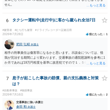
せん。
6
タクシー運転中(走行中)に客から蹴られ全治7日
#被害者
#むち打ち被害
#ドライブレコーダー証拠活用
2026年7月28日
役にたった
1
肥田 弘昭
弁護士
相手の刑事責任は傷害罪になるかと思います。示談金については、怪
我が完治する期間により変わります。交通事故の通院慰謝料を参考に1
か月であれば19万円程度を基準に故意犯ですので１．５倍か2倍程度す
る金額が相場かと思います。完治の期間が延びればその分慰謝料額も
上がるかと思います。ご参考にしてください。
7
息子が起こした事故の賠償、親の支払義務と対策
は？
#自動車事故
#物損事故
2026年7月16日
役にたった
2
交通事故に強い弁護士
倉田 勲
弁護士