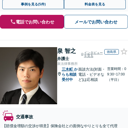
13拠点】お気軽にご相談ください。
事例を見る(5件)
料金表を見る
電話でお問い合わせ
メールでお問い合わせ
泉 智之
徳島県
インタビュー
を見る
弁護士
泉法律事務所
営業時間：0
三木町
か
面談方法(対面・
らも相談
電話・ビデオな
9:30~17:00
受付中
ど)は応相談
（平日）
交通事故
【賠償金増額の交渉が得意】保険会社との面倒なやりとりも全て代理