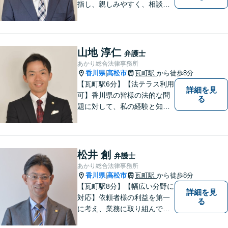
指し、親しみやすく、相談し
やすい環境を整えておりま
す。お気軽にご相談くださ
い。
山地 淳仁
弁護士
あかり総合法律事務所
香川県
高松市
瓦町駅
から徒歩8分
|
【瓦町駅6分】【法テラス利用
詳細を見
可】香川県の皆様の法的な問
る
題に対して、私の経験と知識
を活かし、最善の解決策をご
提案いたします。どんなお悩
みでもお気軽にご相談くださ
い。少しでもお役に立てるよ
松井 創
弁護士
う全力でサポートいたしま
あかり総合法律事務所
す。
香川県
高松市
瓦町駅
から徒歩8分
|
【瓦町駅8分】【幅広い分野に
詳細を見
対応】依頼者様の利益を第一
る
に考え、業務に取り組んでお
ります。秘密厳守、親身な相