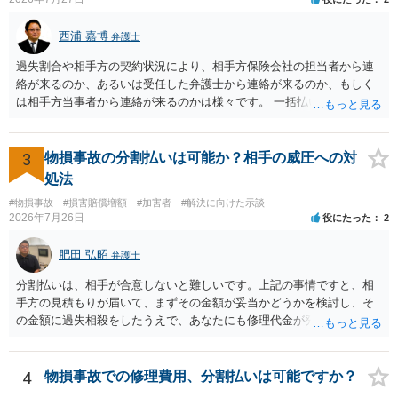
・入院の有無、通院回数 ・現在も症状が残っているか ・叔母様ご本人
やご家族等が加入している保険に、今回の事故で利用できる弁護士費
西浦 嘉博
弁護士
用特約が付帯しているか なお、被害者は叔母様ご本人となりますの
で、弁護士が受任する場合には、叔母様ご本人の依頼意思等を確認す
過失割合や相手方の契約状況により、相手方保険会社の担当者から連
る必要があります。日本語での十分な意思疎通が難しいとのことです
絡が来るのか、あるいは受任した弁護士から連絡が来るのか、もしく
ので、そのあたりのご事情も踏まえて、依頼意思の確認方法等を検討
は相手方当事者から連絡が来るのかは様々です。 一括払いや分割払い
する必要があると思われます。
は、和解交渉の際の条件となります。 相手方が相談者さんの損害賠償
金の支払いにつき、分割払いに合意すれば、和解は可能です。 他方で
合意しなければ和解できないことになります。 今後の見通しを知る為
3
物損事故の分割払いは可能か？相手の威圧への対
に、交渉の方向性につき、最寄りの法律事務所で相談だけでもされる
処法
ことも検討ください。
#物損事故
#損害賠償増額
#加害者
#解決に向けた示談
2026年7月26日
役にたった
2
肥田 弘昭
弁護士
分割払いは、相手が合意しないと難しいです。上記の事情ですと、相
手方の見積もりが届いて、まずその金額が妥当かどうかを検討し、そ
の金額に過失相殺をしたうえで、あなたにも修理代金が発生している
のであれば、過失相殺後の相互の金額について相殺して、その残額を
分割払いにしたいとの示談案を提案するのが良いかと思います。威圧
されるのであれば、斡旋、仲裁、民事調停を利用しては如何でしょう
4
物損事故での修理費用、分割払いは可能ですか？
か。ご参考にしてください。