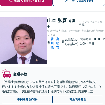
電話でお問い合わせ
メールで面談予約
山本 弘喜
弁護
インタビューを見
る
士
弁護士法人山本・坪井綜合法律事務所 高松オ
フィス
香
高
瓦町駅
か
営業時間：08:00~2
川
松
|
1:00（平日）
ら徒歩2分
県
市
交通事故
【弁護士費用特約なら依頼費用はゼロ】慰謝料増額は粘り強い対応で
行います！主婦の方も休業補償を請求可能です。治療費打ち切りにも
迅速に対応。【後遺障害等級認定】適切でない認定には異議申し立て
を！【瓦町駅徒歩2分】
事例を見る(5件)
料金表を見る