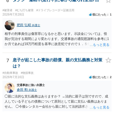
6
#被害者
#むち打ち被害
#ドライブレコーダー証拠活用
2026年7月28日
役にたった
1
肥田 弘昭
弁護士
相手の刑事責任は傷害罪になるかと思います。示談金については、怪
我が完治する期間により変わります。交通事故の通院慰謝料を参考に1
か月であれば19万円程度を基準に故意犯ですので１．５倍か2倍程度す
る金額が相場かと思います。完治の期間が延びればその分慰謝料額も
上がるかと思います。ご参考にしてください。
7
息子が起こした事故の賠償、親の支払義務と対策
は？
#自動車事故
#物損事故
2026年7月16日
役にたった
2
交通事故に強い弁護士
倉田 勲
弁護士
◯親に法的な支払義務はありますか？ →法的に親子は別ですので、成
人している子どもの債務について原則として親に支払い義務はありま
せん。 ◯今後レンタカー会社から親に対して法的請求される可能性は
ありますか？ →原則として支払い義務がない以上請求される可能性は