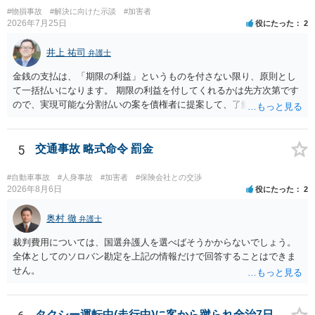
#物損事故
#解決に向けた示談
#加害者
2026年7月25日
役にたった
2
井上 祐司
弁護士
金銭の支払は、「期限の利益」というものを付さない限り、原則とし
て一括払いになります。 期限の利益を付してくれるかは先方次第です
ので、実現可能な分割払いの案を債権者に提案して、了解してもらえ
れば分割払いは可能です。
5
交通事故 略式命令 罰金
#自動車事故
#人身事故
#加害者
#保険会社との交渉
2026年8月6日
役にたった
2
奥村 徹
弁護士
裁判費用については、国選弁護人を選べばそうかからないでしょう。
全体としてのソロバン勘定を上記の情報だけで回答することはできま
せん。
タクシー運転中(走行中)に客から蹴られ全治7日