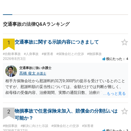
談、最適な解決策をご提案い
たします。離婚・借金・刑事
事件・交通事故・不動産問題
など幅広く対応。即日対応も
交通事故の法律Q&Aランキング
可能。まずはお気軽にご相談
ください。
1
交通事故に関する示談内容につきまして
#自動車事故
#人身事故
#被害者
#保険会社との交渉
#物損事故
2026年8月3日
役にたった
4
交通事故に強い弁護士
髙橋 俊太
弁護士
相手方保険会社から慰謝料約31万9,000円の提示を受けているとのこと
ですが、慰謝料額の妥当性については、金額だけでは判断が難しく、
叔母様の受傷内容、治療期間、実際の通院日数、治療終了の経緯、後
遺症の有無、相手方保険会社から提示されている示談内容の内訳等を
確認する必要があります。保険会社から提示される慰謝料額について
は、弁護士が介入することにより増額を検討できる場合がありますの
2
物損事故で任意保険未加入、賠償金の分割払いは
で、以下の資料・情報を準備した上で、弁護士に個別に相談すること
可能か？
をお勧めいたします。 ・相手方保険会社から届いている示談金額の提
#物損事故
#解決に向けた示談
#保険会社との交渉
#加害者
示書類 ・叔母様の診断名、けがの内容 ・治療開始日及び治療終了日
2026年7月27日
役にたった
2