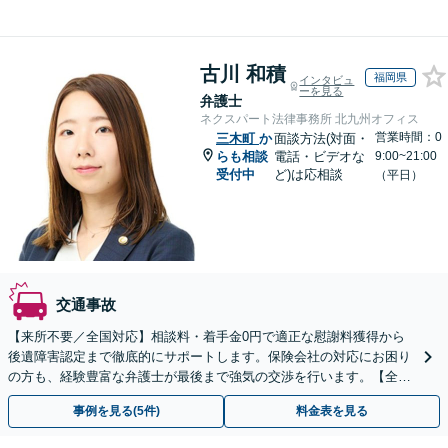
古川 和積
福岡県
インタビュ
ーを見る
弁護士
ネクスパート法律事務所 北九州オフィス
営業時間：0
三木町
か
面談方法(対面・
らも相談
電話・ビデオな
9:00~21:00
受付中
ど)は応相談
（平日）
交通事故
【来所不要／全国対応】相談料・着手金0円で適正な慰謝料獲得から
後遺障害認定まで徹底的にサポートします。保険会社の対応にお困り
の方も、経験豊富な弁護士が最後まで強気の交渉を行います。【全国
13拠点】お気軽にご相談ください。
事例を見る(5件)
料金表を見る