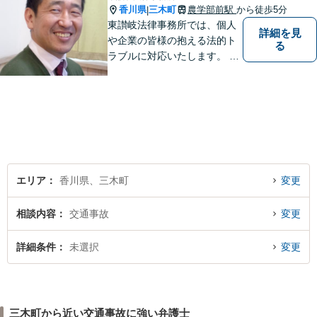
香川県
三木町
農学部前駅
から徒歩5分
|
東讃岐法律事務所では、個人
詳細を見
や企業の皆様の抱える法的ト
る
ラブルに対応いたします。 高
松まで行くのは少し遠いとい
う方は、当事務所をご利用く
ださい。
エリア
香川県、三木町
変更
相談内容
交通事故
変更
詳細条件
未選択
変更
三木町から近い交通事故に強い弁護士