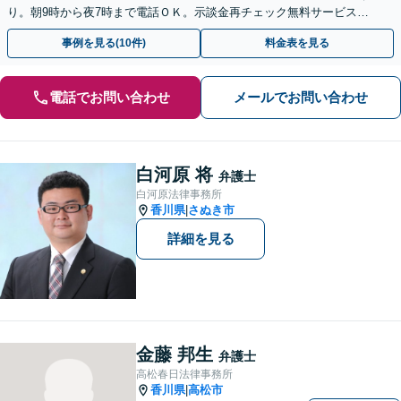
り。朝9時から夜7時まで電話ＯＫ。示談金再チェック無料サービスあ
り。後遺障害の認定手続き対応。話しやすい弁護士。
事例を見る(10件)
料金表を見る
電話でお問い合わせ
メールでお問い合わせ
白河原 将
弁護士
白河原法律事務所
香川県
さぬき市
|
詳細を見る
金藤 邦生
弁護士
高松春日法律事務所
香川県
高松市
|