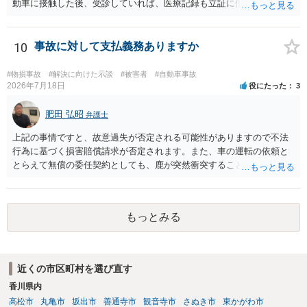
動車に接触した後、受診していれば、医療記録も立証に使えるかと思
います。 いずれにせよ、多角的に検討する必要がありますので、弁護
士にご相談ください。
10
事故に対して支払義務ありますか
#物損事故
#解決に向けた示談
#被害者
#自動車事故
2026年7月18日
役にたった
3
肥田 弘昭
弁護士
上記の事情ですと、故意過失が否定される可能性がありますので不法
行為に基づく損害賠償請求が否定されます。また、車の運転の依頼と
とらえて無償の委任契約としても、鹿が突然衝突することは予見がで
きませんので善管注意義務違反は否定され債務不履行に基づく損害賠
償請求も成立しない可能性があります。以上の理由から支払義務は否
定される可能性が高いです。ご参考にしてください。
もっとみる
近くの市区町村を選び直す
香川県内
高松市
丸亀市
坂出市
善通寺市
観音寺市
さぬき市
東かがわ市