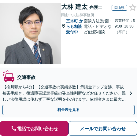
大林 建太
弁護士
岡山県
岡山中央法律事務所
営業時間：0
三木町
か
面談方法(対面・
らも相談
電話・ビデオな
9:00~18:30
受付中
ど)は応相談
（平日）
交通事故
【柳川駅から4分】【交通事故の実績多数】示談金アップ交渉、事故
被害手続き、後遺障害認定等級の妥当性判断などお任せください。難
しい法律用語は使わず丁寧な説明を心がけます。依頼者さまに最大限
ご納得いただける解決策を提案します。【子連れ相談可】
料金表を見る
電話でお問い合わせ
メールでお問い合わせ