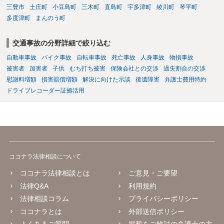
三豊市
土庄町
小豆島町
三木町
直島町
宇多津町
綾川町
琴平町
多度津町
まんのう町
交通事故の分野詳細で絞り込む
自動車事故
バイク事故
自転車事故
死亡事故
人身事故
物損事故
被害者
加害者
子供
むち打ち被害
保険会社との交渉
過失割合の交渉
慰謝料増額
損害賠償増額
解決に向けた示談
後遺障害
弁護士費用特約
ドライブレコーダー証拠活用
ココナラ法律相談について
ココナラ法律相談とは
ご意見・ご要望
法律Q&A
利用規約
法律相談コラム
プライバシーポリシー
ココナラとは
外部送信ポリシー