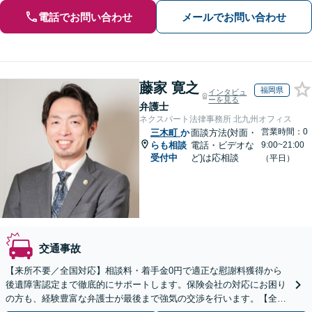
電話でお問い合わせ
メールでお問い合わせ
藤家 寛之
福岡県
インタビュ
ーを見る
弁護士
ネクスパート法律事務所 北九州オフィス
営業時間：0
三木町
か
面談方法(対面・
らも相談
電話・ビデオな
9:00~21:00
受付中
ど)は応相談
（平日）
交通事故
【来所不要／全国対応】相談料・着手金0円で適正な慰謝料獲得から
後遺障害認定まで徹底的にサポートします。保険会社の対応にお困り
の方も、経験豊富な弁護士が最後まで強気の交渉を行います。【全国