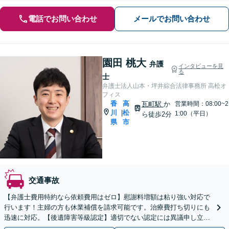
電話でお問い合わせ
メールでお問い合わせ
園田 桃大
弁護
インタビューを見
る
士
弁護士法人山本・坪井綜合法律事務所 高松オ
フィス
香
高
瓦町駅
か
営業時間：08:00~2
川
松
|
1:00（平日）
ら徒歩2分
県
市
交通事故
【弁護士費用特約なら依頼費用はゼロ】慰謝料増額は粘り強い対応で
行います！主婦の方も休業補償を請求可能です。治療費打ち切りにも
迅速に対応。【後遺障害等級認定】適切でない認定には異議申し立て
を！【瓦町駅徒歩2分】