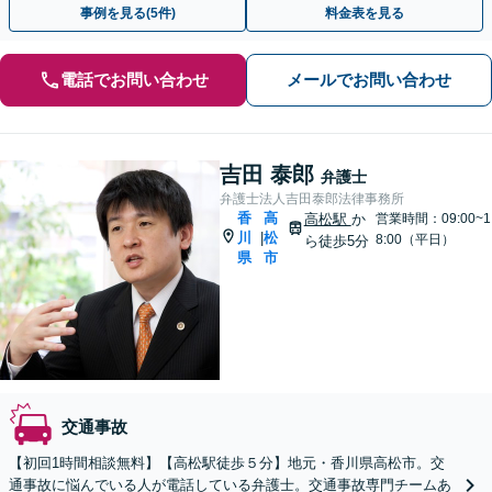
事例を見る(5件)
料金表を見る
電話でお問い合わせ
メールでお問い合わせ
吉田 泰郎
弁護士
弁護士法人吉田泰郎法律事務所
香
高
高松駅
か
営業時間：09:00~1
川
松
|
8:00（平日）
ら徒歩5分
県
市
交通事故
【初回1時間相談無料】【高松駅徒歩５分】地元・香川県高松市。交
通事故に悩んでいる人が電話している弁護士。交通事故専門チームあ