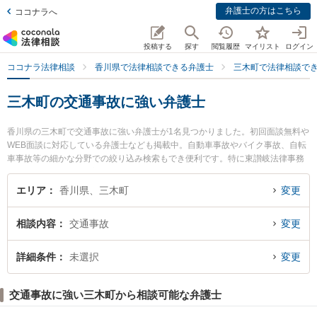
弁護士の方はこちら
ココナラへ
投稿する
探す
閲覧履歴
マイリスト
ログイン
ココナラ法律相談
香川県で法律相談できる弁護士
三木町で法律相談で
三木町の交通事故に強い弁護士
香川県の三木町で交通事故に強い弁護士が1名見つかりました。初回面談無料や
WEB面談に対応している弁護士なども掲載中。自動車事故やバイク事故、自転
車事故等の細かな分野での絞り込み検索もでき便利です。特に東讃岐法律事務
所の多田 崇弁護士のプロフィール情報や弁護士費用、強みなどが注目されてい
ます。『三木町で土日や夜間に発生した交通事故のトラブルを今すぐに弁護士
エリア
香川県、三木町
変更
に相談したい』『交通事故のトラブル解決の実績豊富な近くの弁護士を検索し
たい』『初回相談無料で交通事故を法律相談できる三木町内の弁護士に相談予
相談内容
交通事故
変更
約したい』などでお困りの相談者さんにおすすめです。
詳細条件
未選択
変更
交通事故に強い三木町から相談可能な弁護士