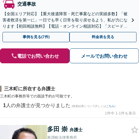
交通事故
【全国エリア対応】【重大後遺障害・死亡事案などの実績多数】「被
害者救済を第一に」一日でも早く日常を取り戻せるよう、私が力にな
ります【初回相談無料】【電話・オンライン相談対応】「スピード対
応・納得できる解決を」「刑事裁判のニーズにも対応」
事例を見る(7件)
料金表を見る
電話でお問い合わせ
メールでお問い合わせ
三木町に所在する弁護士
三木町の事務所等での面談予約が可能です。
1
人の弁護士が見つかりました
(検索結果について詳しくは
こちら
)
1件中 1-1件を表示
多田 崇
弁護士
東讃岐法律事務所