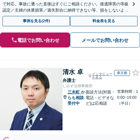
で対応。事故に遭った直後はすぐにご相談ください。後遺障害の等級
認定／主婦の休業損害／過失割合に納得できない等、損をしないよう
に最後までフォローします！
事例を見る(2件)
料金表を見る
電話でお問い合わせ
メールでお問い合わせ
清水 卓
東京都
インタビュー
を見る
弁護士
しみず法律事務所
営業時間：1
三木町
か
面談方法(対面・
らも相談
電話・ビデオな
0:00~19:00
受付中
ど)は応相談
（平日）