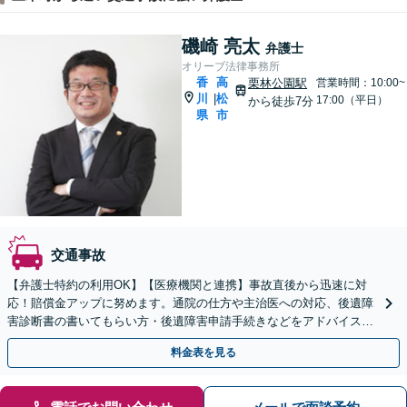
磯崎 亮太
弁護士
オリーブ法律事務所
香
高
栗林公園駅
営業時間：10:00~
川
松
|
17:00（平日）
から徒歩7分
県
市
交通事故
【弁護士特約の利用OK】【医療機関と連携】事故直後から迅速に対
応！賠償金アップに努めます。通院の仕方や主治医への対応、後遺障
害診断書の書いてもらい方・後遺障害申請手続きなどをアドバイスい
たします【電話・LINE・Web面談可】【駐車場あり】
料金表を見る