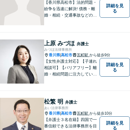
【香川県高松市】法的問題・
詳細を見
紛争を迅速に解決! 債務・離
る
婚・相続・交通事故などの問
題でお困り方はぜひ一度ご相
談ください。
上原 みづほ
弁護士
みづほ法律事務所
香川県
高松市
瓦町駅
から徒歩9分
|
【女性弁護士対応】【子連れ
詳細を見
相談可】【バリアフリー】離
る
婚・相続問題に注力していま
す。女性弁護士をお探しの方
はお問い合わせください。
松繁 明
弁護士
あい法律事務所
香川県
高松市
瓦町駅
から徒歩10分
|
【弁護士３名在籍】四国で一
詳細を見
番信頼できる法律事務所を目
る