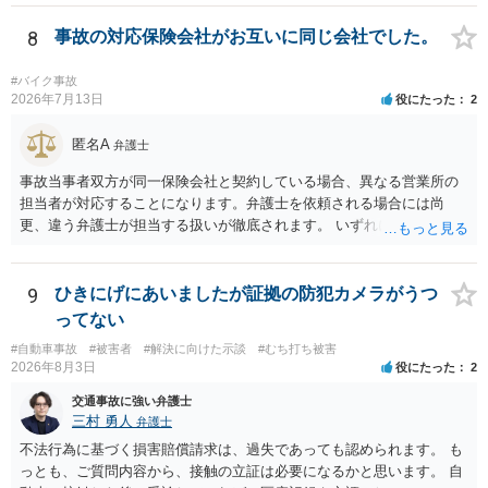
低いでしょう。 ◯親である私は今後どう対応すべきでしょうか？ →債
権者に対してご自身は支払いを拒み、請求するのであれば本人に対し
8
事故の対応保険会社がお互いに同じ会社でした。
て請求するよう言う程度かと思います。
#バイク事故
2026年7月13日
役にたった
2
匿名A
弁護士
事故当事者双方が同一保険会社と契約している場合、異なる営業所の
担当者が対応することになります。弁護士を依頼される場合には尚
更、違う弁護士が担当する扱いが徹底されます。 いずれにしても、交
渉それ自体は別異の保険会社が動く場合と変わらず進んでいきます。
9
ひきにげにあいましたが証拠の防犯カメラがうつ
ってない
#自動車事故
#被害者
#解決に向けた示談
#むち打ち被害
2026年8月3日
役にたった
2
交通事故に強い弁護士
三村 勇人
弁護士
不法行為に基づく損害賠償請求は、過失であっても認められます。 も
っとも、ご質問内容から、接触の立証は必要になるかと思います。 自