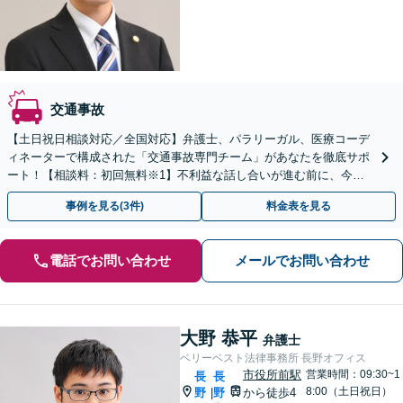
交通事故
【土日祝日相談対応／全国対応】弁護士、パラリーガル、医療コーデ
ィネーターで構成された「交通事故専門チーム」があなたを徹底サポ
ート！【相談料：初回無料※1】不利益な話し合いが進む前に、今す
ぐ相談！
事例を見る(3件)
料金表を見る
電話でお問い合わせ
メールでお問い合わせ
大野 恭平
弁護士
ベリーベスト法律事務所 長野オフィス
市役所前駅
営業時間：09:30~1
長
長
8:00（土日祝日）
野
野
から徒歩4
|