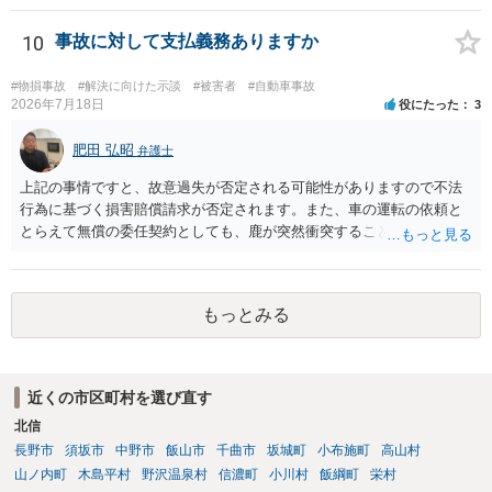
士にご相談ください。
10
事故に対して支払義務ありますか
#物損事故
#解決に向けた示談
#被害者
#自動車事故
2026年7月18日
役にたった
3
肥田 弘昭
弁護士
上記の事情ですと、故意過失が否定される可能性がありますので不法
行為に基づく損害賠償請求が否定されます。また、車の運転の依頼と
とらえて無償の委任契約としても、鹿が突然衝突することは予見がで
きませんので善管注意義務違反は否定され債務不履行に基づく損害賠
償請求も成立しない可能性があります。以上の理由から支払義務は否
定される可能性が高いです。ご参考にしてください。
もっとみる
近くの市区町村を選び直す
北信
長野市
須坂市
中野市
飯山市
千曲市
坂城町
小布施町
高山村
山ノ内町
木島平村
野沢温泉村
信濃町
小川村
飯綱町
栄村