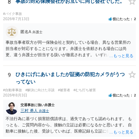
権者に対してご自身は支払いを拒み、請求するのであれば本人に対し
8
事故の対応保険会社がお互いに同じ会社でした。
て請求するよう言う程度かと思います。
#バイク事故
2026年7月13日
役にたった
2
匿名A
弁護士
事故当事者双方が同一保険会社と契約している場合、異なる営業所の
担当者が対応することになります。弁護士を依頼される場合には尚
更、違う弁護士が担当する扱いが徹底されます。 いずれにしても、交
渉それ自体は別異の保険会社が動く場合と変わらず進んでいきます。
9
ひきにげにあいましたが証拠の防犯カメラがうつ
ってない
#自動車事故
#解決に向けた示談
#被害者
#むち打ち被害
2026年8月3日
役にたった
2
交通事故に強い弁護士
三村 勇人
弁護士
不法行為に基づく損害賠償請求は、過失であっても認められます。 も
っとも、ご質問内容から、接触の立証は必要になるかと思います。 自
動車に接触した後、受診していれば、医療記録も立証に使えるかと思
います。 いずれにせよ、多角的に検討する必要がありますので、弁護