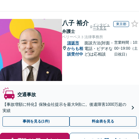
八子 裕介
東京都
インタビュ
ーを見る
弁護士
ベリーベスト法律事務所
営業時間：10:
須坂市
面談方法(対面・
からも相
電話・ビデオな
00~19:00（土
談受付中
ど)は応相談
日祝日）
交通事故
【事故増額に特化】保険会社提示を最大9倍に。後遺障害1000万超の
実績
事例を見る(1件)
料金表を見る