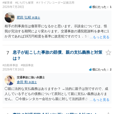
#被害者
#むち打ち被害
#ドライブレコーダー証拠活用
2026年7月28日
役にたった
1
肥田 弘昭
弁護士
相手の刑事責任は傷害罪になるかと思います。示談金については、怪
我が完治する期間により変わります。交通事故の通院慰謝料を参考に1
か月であれば19万円程度を基準に故意犯ですので１．５倍か2倍程度す
る金額が相場かと思います。完治の期間が延びればその分慰謝料額も
上がるかと思います。ご参考にしてください。
7
息子が起こした事故の賠償、親の支払義務と対策
は？
#自動車事故
#物損事故
2026年7月16日
役にたった
2
交通事故に強い弁護士
倉田 勲
弁護士
◯親に法的な支払義務はありますか？ →法的に親子は別ですので、成
人している子どもの債務について原則として親に支払い義務はありま
せん。 ◯今後レンタカー会社から親に対して法的請求される可能性は
ありますか？ →原則として支払い義務がない以上請求される可能性は
低いでしょう。 ◯親である私は今後どう対応すべきでしょうか？ →債