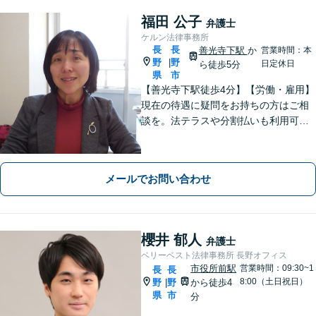
福田 公子
弁護士
ケルン法律事務所
長
長
善光寺下駅
か
営業時間：本
野
野
|
日定休日
ら徒歩5分
県
市
【善光寺下駅徒歩4分】【労働・雇用】
現在の待遇に疑問をお持ちの方はご相
談を。法テラスや分割払いも利用可
能。【完全個室】【子連れ相談可】
【駐車場あり】
メールでお問い合わせ
櫻井 郁人
弁護士
ベリーベスト法律事務所 長野オフィス
市役所前駅
営業時間：09:30~1
長
長
8:00（土日祝日）
野
野
から徒歩4
|
県
市
分