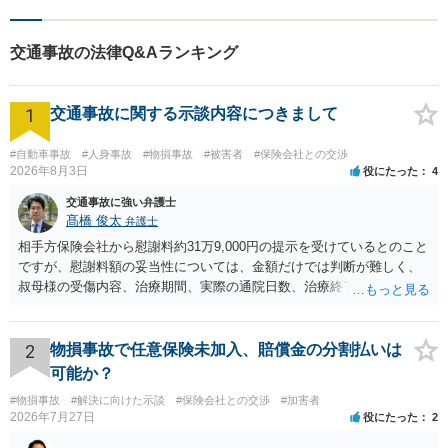
する癖をつけることを勧めて
おります。早期相談が早期解
交通事故の法律Q&Aランキング
決に繋がりますのでお気軽に
ご相談ください。
1
交通事故に関する示談内容につきまして
#自動車事故
#人身事故
#物損事故
#被害者
#保険会社との交渉
2026年8月3日
役にたった
4
交通事故に強い弁護士
髙橋 俊太
弁護士
相手方保険会社から慰謝料約31万9,000円の提示を受けているとのこと
ですが、慰謝料額の妥当性については、金額だけでは判断が難しく、
叔母様の受傷内容、治療期間、実際の通院日数、治療終了の経緯、後
遺症の有無、相手方保険会社から提示されている示談内容の内訳等を
確認する必要があります。保険会社から提示される慰謝料額について
は、弁護士が介入することにより増額を検討できる場合がありますの
2
物損事故で任意保険未加入、賠償金の分割払いは
で、以下の資料・情報を準備した上で、弁護士に個別に相談すること
可能か？
をお勧めいたします。 ・相手方保険会社から届いている示談金額の提
#物損事故
#解決に向けた示談
#保険会社との交渉
#加害者
示書類 ・叔母様の診断名、けがの内容 ・治療開始日及び治療終了日
2026年7月27日
役にたった
2
・入院の有無、通院回数 ・現在も症状が残っているか ・叔母様ご本人
やご家族等が加入している保険に、今回の事故で利用できる弁護士費