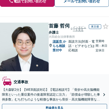
電話でお問い合わせ
メールでお問い合わせ
首藤 哲伺
東京都
インタビュ
ーを見る
弁護士
大田総合法律事務所
営業時
須坂市
か
面談方法(対面・電
らも相談
話・ビデオなど)は
間：本日
受付中
応相談
定休日
交通事故
【大森駅2分】【WEB面談対応】【電話相談可】「骨折や高次脳機能
障害といった重症案件の後遺障害認定に注力」「賠償金が増額した事
例多数」むち打ちのような軽微な事故から骨折・高次脳機能障害など
の重症事故まで、事故の規模に関わらず対応いたします
料金表を見る