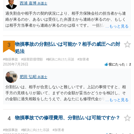
西浦 嘉博
弁護士
用特約が付帯しているか なお、被害者は叔母様ご本人となりますの
で、弁護士が受任する場合には、叔母様ご本人の依頼意思等を確認す
過失割合や相手方の契約状況により、相手方保険会社の担当者から連
る必要があります。日本語での十分な意思疎通が難しいとのことです
絡が来るのか、あるいは受任した弁護士から連絡が来るのか、もしく
ので、そのあたりのご事情も踏まえて、依頼意思の確認方法等を検討
は相手方当事者から連絡が来るのかは様々です。 一括払いや分割払い
する必要があると思われます。
は、和解交渉の際の条件となります。 相手方が相談者さんの損害賠償
金の支払いにつき、分割払いに合意すれば、和解は可能です。 他方で
合意しなければ和解できないことになります。 今後の見通しを知る為
3
物損事故の分割払いは可能か？相手の威圧への対
に、交渉の方向性につき、最寄りの法律事務所で相談だけでもされる
処法
ことも検討ください。
#物損事故
#損害賠償増額
#解決に向けた示談
#加害者
2026年7月26日
役にたった
2
肥田 弘昭
弁護士
分割払いは、相手が合意しないと難しいです。上記の事情ですと、相
手方の見積もりが届いて、まずその金額が妥当かどうかを検討し、そ
の金額に過失相殺をしたうえで、あなたにも修理代金が発生している
のであれば、過失相殺後の相互の金額について相殺して、その残額を
分割払いにしたいとの示談案を提案するのが良いかと思います。威圧
されるのであれば、斡旋、仲裁、民事調停を利用しては如何でしょう
4
物損事故での修理費用、分割払いは可能ですか？
か。ご参考にしてください。
#物損事故
#解決に向けた示談
#加害者