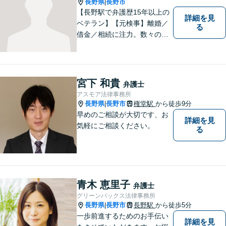
長野県
長野市
|
【長野駅で弁護歴15年以上の
詳細を見
ベテラン】【元検事】離婚／
る
借金／相続に注力。数々の実
績を挙げてきた弁護士が、お
一人おひとりに寄り添い、皆
様の権利を守ります。社会情
勢に合わせ、日々知見をアッ
宮下 和貴
弁護士
プデートしながら事件に取り
アスモア法律事務所
組みます！【駐車場有】
長野県
長野市
権堂駅
から徒歩9分
|
早めのご相談が大切です、お
詳細を見
気軽にご相談ください。
る
青木 恵里子
弁護士
グリーンバックス法律事務所
長野県
長野市
長野駅
から徒歩5分
|
一歩前進するためのお手伝い
詳細を見