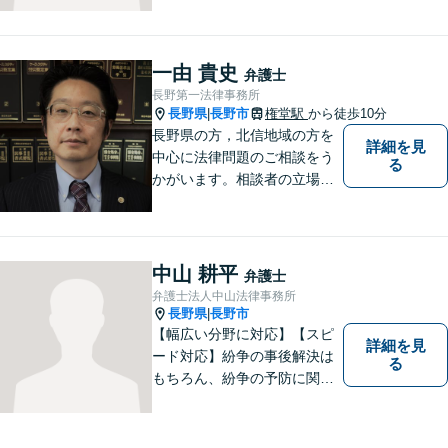
法が最適かを常に考えなが
ら、一つひとつの案件に向き
合っています。 できる限り負
一由 貴史
弁護士
担を軽減し、スピーディーな
長野第一法律事務所
解決を目指すことを信条とし
長野県
長野市
権堂駅
から徒歩10分
|
ています。
長野県の方，北信地域の方を
詳細を見
中心に法律問題のご相談をう
る
かがいます。相談者の立場を
尊重し，かつ，客観的なアド
バイスをいたします。
中山 耕平
弁護士
弁護士法人中山法律事務所
長野県
長野市
|
【幅広い分野に対応】【スピ
詳細を見
ード対応】紛争の事後解決は
る
もちろん、紛争の予防に関す
るアドバイスもご提供いたし
ます。そのために、常日頃か
ら弁護士へ事前に法律相談を