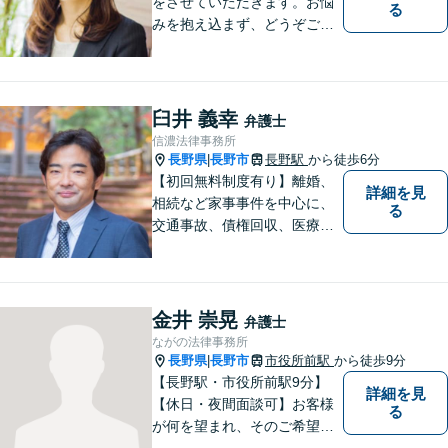
をさせていただきます。お悩
る
みを抱え込まず、どうぞご相
談ください。
臼井 義幸
弁護士
信濃法律事務所
長野県
長野市
長野駅
から徒歩6分
|
【初回無料制度有り】離婚、
詳細を見
相続など家事事件を中心に、
る
交通事故、債権回収、医療過
誤、国際案件などを取り扱っ
ています。
金井 崇晃
弁護士
ながの法律事務所
長野県
長野市
市役所前駅
から徒歩9分
|
【長野駅・市役所前駅9分】
詳細を見
【休日・夜間面談可】お客様
る
が何を望まれ、そのご希望を
実現するためにどのような方