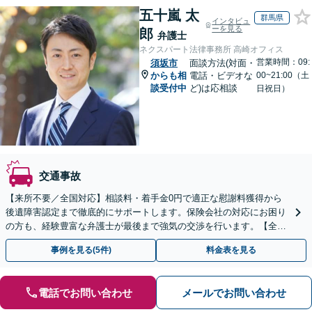
五十嵐 太
群馬県
インタビュ
ーを見る
郎
弁護士
ネクスパート法律事務所 高崎オフィス
営業時間：09:
須坂市
面談方法(対面・
からも相
電話・ビデオな
00~21:00（土
談受付中
ど)は応相談
日祝日）
交通事故
【来所不要／全国対応】相談料・着手金0円で適正な慰謝料獲得から
後遺障害認定まで徹底的にサポートします。保険会社の対応にお困り
の方も、経験豊富な弁護士が最後まで強気の交渉を行います。【全国
13拠点】お気軽にご相談ください。
事例を見る(5件)
料金表を見る
電話でお問い合わせ
メールでお問い合わせ