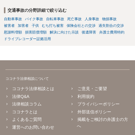
交通事故の分野詳細で絞り込む
自動車事故
バイク事故
自転車事故
死亡事故
人身事故
物損事故
被害者
加害者
子供
むち打ち被害
保険会社との交渉
過失割合の交渉
慰謝料増額
損害賠償増額
解決に向けた示談
後遺障害
弁護士費用特約
ドライブレコーダー証拠活用
ココナラ法律相談について
ココナラ法律相談とは
ご意見・ご要望
法律Q&A
利用規約
法律相談コラム
プライバシーポリシー
ココナラとは
外部送信ポリシー
よくあるご質問
掲載をご検討の弁護士の方
へ
運営へのお問い合わせ