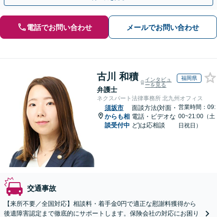
電話でお問い合わせ
メールでお問い合わせ
古川 和積
福岡県
インタビュ
ーを見る
弁護士
ネクスパート法律事務所 北九州オフィス
営業時間：09:
須坂市
面談方法(対面・
からも相
電話・ビデオな
00~21:00（土
談受付中
ど)は応相談
日祝日）
交通事故
【来所不要／全国対応】相談料・着手金0円で適正な慰謝料獲得から
後遺障害認定まで徹底的にサポートします。保険会社の対応にお困り