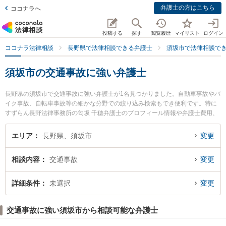
弁護士の方はこちら
ココナラへ
投稿する
探す
閲覧履歴
マイリスト
ログイン
ココナラ法律相談
長野県で法律相談できる弁護士
須坂市で法律相談で
須坂市の交通事故に強い弁護士
長野県の須坂市で交通事故に強い弁護士が1名見つかりました。自動車事故やバ
イク事故、自転車事故等の細かな分野での絞り込み検索もでき便利です。特に
すずらん長野法律事務所の匂坂 千穂弁護士のプロフィール情報や弁護士費用、
強みなどが注目されています。『須坂市で土日や夜間に発生した交通事故のト
ラブルを今すぐに弁護士に相談したい』『交通事故のトラブル解決の実績豊富
エリア
長野県、須坂市
変更
な近くの弁護士を検索したい』『初回相談無料で交通事故を法律相談できる須
坂市内の弁護士に相談予約したい』などでお困りの相談者さんにおすすめで
相談内容
交通事故
変更
す。
詳細条件
未選択
変更
交通事故に強い須坂市から相談可能な弁護士