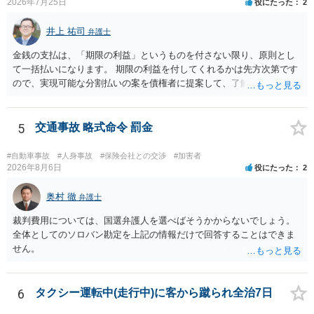
2026年7月25日
役にたった
2
井上 祐司
弁護士
金銭の支払は、「期限の利益」というものを付さない限り、原則とし
て一括払いになります。 期限の利益を付してくれるかは先方次第です
ので、実現可能な分割払いの案を債権者に提案して、了解してもらえ
れば分割払いは可能です。
5
交通事故 略式命令 罰金
#自動車事故
#人身事故
#保険会社との交渉
#加害者
2026年8月6日
役にたった
2
奥村 徹
弁護士
裁判費用については、国選弁護人を選べばそうかからないでしょう。
全体としてのソロバン勘定を上記の情報だけで回答することはできま
せん。
6
タクシー運転中(走行中)に客から蹴られ全治7日