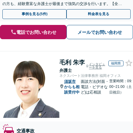
の方も、経験豊富な弁護士が最後まで強気の交渉を行います。【全国
13拠点】お気軽にご相談ください。
事例を見る(5件)
料金表を見る
電話でお問い合わせ
メールでお問い合わせ
毛利 朱李
福岡県
インタビュ
ーを見る
弁護士
ネクスパート法律事務所 福岡オフィス
営業時間：09:
須坂市
面談方法(対面・
からも相
電話・ビデオな
00~21:00（土
談受付中
ど)は応相談
日祝日）
交通事故