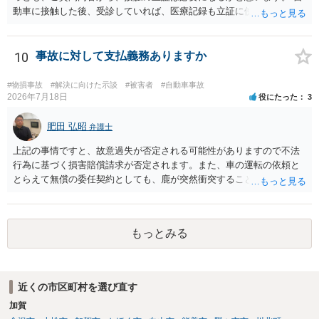
動車に接触した後、受診していれば、医療記録も立証に使えるかと思
います。 いずれにせよ、多角的に検討する必要がありますので、弁護
士にご相談ください。
10
事故に対して支払義務ありますか
#物損事故
#解決に向けた示談
#被害者
#自動車事故
2026年7月18日
役にたった
3
肥田 弘昭
弁護士
上記の事情ですと、故意過失が否定される可能性がありますので不法
行為に基づく損害賠償請求が否定されます。また、車の運転の依頼と
とらえて無償の委任契約としても、鹿が突然衝突することは予見がで
きませんので善管注意義務違反は否定され債務不履行に基づく損害賠
償請求も成立しない可能性があります。以上の理由から支払義務は否
定される可能性が高いです。ご参考にしてください。
もっとみる
近くの市区町村を選び直す
加賀