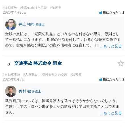
か。ご参考にしてください。
#物損事故
#解決に向けた示談
#加害者
2026年7月25日
役にたった
2
井上 祐司
弁護士
金銭の支払は、「期限の利益」というものを付さない限り、原則とし
て一括払いになります。 期限の利益を付してくれるかは先方次第です
ので、実現可能な分割払いの案を債権者に提案して、了解してもらえ
れば分割払いは可能です。
5
交通事故 略式命令 罰金
#自動車事故
#人身事故
#保険会社との交渉
#加害者
2026年8月6日
役にたった
2
奥村 徹
弁護士
裁判費用については、国選弁護人を選べばそうかからないでしょう。
全体としてのソロバン勘定を上記の情報だけで回答することはできま
せん。