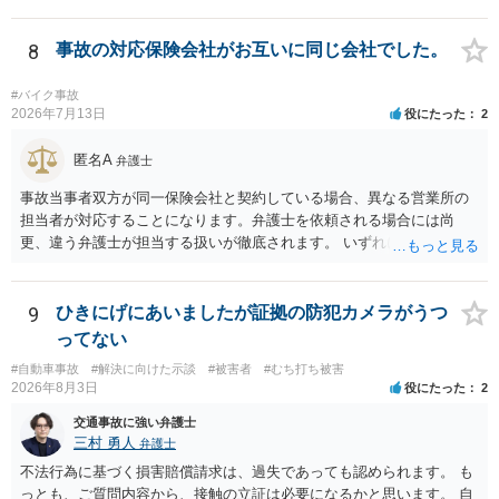
ありますか？ →原則として支払い義務がない以上請求される可能性は
低いでしょう。 ◯親である私は今後どう対応すべきでしょうか？ →債
権者に対してご自身は支払いを拒み、請求するのであれば本人に対し
8
事故の対応保険会社がお互いに同じ会社でした。
て請求するよう言う程度かと思います。
#バイク事故
2026年7月13日
役にたった
2
匿名A
弁護士
事故当事者双方が同一保険会社と契約している場合、異なる営業所の
担当者が対応することになります。弁護士を依頼される場合には尚
更、違う弁護士が担当する扱いが徹底されます。 いずれにしても、交
渉それ自体は別異の保険会社が動く場合と変わらず進んでいきます。
9
ひきにげにあいましたが証拠の防犯カメラがうつ
ってない
#自動車事故
#解決に向けた示談
#被害者
#むち打ち被害
2026年8月3日
役にたった
2
交通事故に強い弁護士
三村 勇人
弁護士
不法行為に基づく損害賠償請求は、過失であっても認められます。 も
っとも、ご質問内容から、接触の立証は必要になるかと思います。 自