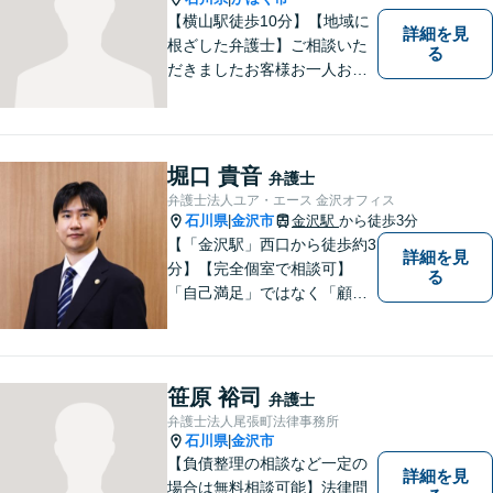
【横山駅徒歩10分】【地域に
詳細を見
根ざした弁護士】ご相談いた
る
だきましたお客様お一人お一
人の幸せの為に力を尽くしま
す。交通事故／借金問題／離
婚問題／相続問題／刑事事件
など、幅広く対応可能。【夜
堀口 貴音
弁護士
間／休日対応可能】どうぞお
弁護士法人ユア・エース 金沢オフィス
気軽にご相談ください。
石川県
金沢市
金沢駅
から徒歩3分
|
【「金沢駅」西口から徒歩約3
詳細を見
分】【完全個室で相談可】
る
「自己満足」ではなく「顧客
満足」が得られたかどうかを
大切にしています。一人一人
の依頼者に寄り添い、依頼者
が本当に求める最高の結果に
笹原 裕司
弁護士
こだわり続けたいと考えてお
弁護士法人尾張町法律事務所
ります。 お気軽にご相談くだ
石川県
金沢市
|
さい。
【負債整理の相談など一定の
詳細を見
場合は無料相談可能】法律問