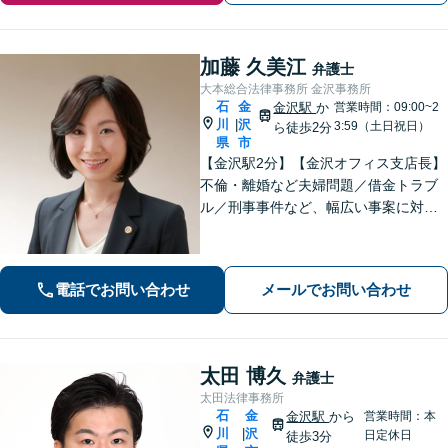
加藤 久美江
弁護士
大本総合法律事務所 金沢事務所
石
金
金沢駅
か
営業時間：09:00~2
川
沢
|
3:59（土日祝日）
ら徒歩2分
県
市
【金沢駅2分】【金沢オフィス支店長】
不倫・離婚など夫婦問題／借金トラブ
ル／刑事事件など、幅広い事案に対応
しております。話しやすく親身な対応
が持ち味です。明るい雰囲気の事務所
ですので、リラックスしてお話しいた
電話でお問い合わせ
メールでお問い合わせ
だけると思います。法テラスOK
太田 博久
弁護士
太田法律事務所
石
金
金沢駅
から
営業時間：本
川
沢
|
日定休日
徒歩3分