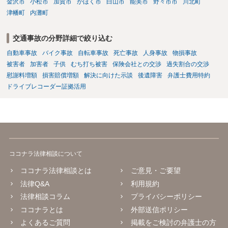
金沢市
小松市
加賀市
かほく市
白山市
能美市
野々市市
川北町
津幡町
内灘町
交通事故の分野詳細で絞り込む
自動車事故
バイク事故
自転車事故
死亡事故
人身事故
物損事故
被害者
加害者
子供
むち打ち被害
保険会社との交渉
過失割合の交渉
慰謝料増額
損害賠償増額
解決に向けた示談
後遺障害
弁護士費用特約
ドライブレコーダー証拠活用
ココナラ法律相談について
ココナラ法律相談とは
ご意見・ご要望
法律Q&A
利用規約
法律相談コラム
プライバシーポリシー
ココナラとは
外部送信ポリシー
よくあるご質問
掲載をご検討の弁護士の方