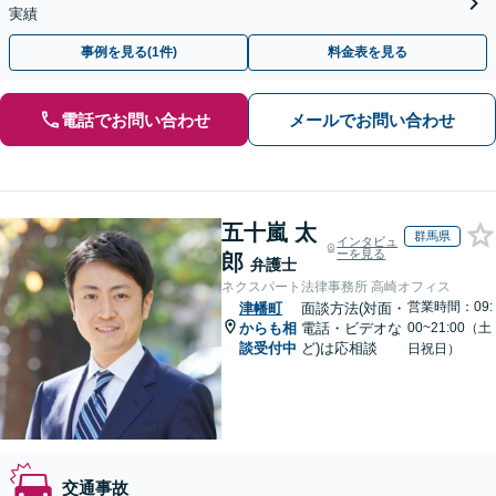
実績
事例を見る(1件)
料金表を見る
電話でお問い合わせ
メールでお問い合わせ
五十嵐 太
群馬県
インタビュ
ーを見る
郎
弁護士
ネクスパート法律事務所 高崎オフィス
営業時間：09:
津幡町
面談方法(対面・
からも相
電話・ビデオな
00~21:00（土
談受付中
ど)は応相談
日祝日）
交通事故