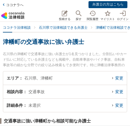
弁護士の方はこちら
ココナラへ
投稿する
探す
閲覧履歴
マイリスト
ログイン
ココナラ法律相談
石川県で法律相談できる弁護士
津幡町で法律相談で
津幡町の交通事故に強い弁護士
石川県の津幡町で交通事故に強い弁護士が1名見つかりました。分割払いやカー
ド払いに対応している弁護士なども掲載中。自動車事故やバイク事故、自転車
事故等の細かな分野での絞り込み検索もでき便利です。特に津幡法律事務所の
横見 健太弁護士のプロフィール情報や弁護士費用、強みなどが注目されていま
す。『津幡町で土日や夜間に発生した交通事故のトラブルを今すぐに弁護士に
エリア
石川県、津幡町
変更
相談したい』『交通事故のトラブル解決の実績豊富な近くの弁護士を検索した
い』『初回相談無料で交通事故を法律相談できる津幡町内の弁護士に相談予約
相談内容
交通事故
変更
したい』などでお困りの相談者さんにおすすめです。
詳細条件
未選択
変更
交通事故に強い津幡町から相談可能な弁護士