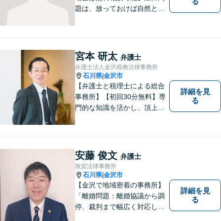
る
題は、放っておけば自然と解
消される、解決されるもので
はありません。 適切な対処を
行うことが、解決への近道と
なります。 お気軽にご相談く
宮本 研太
弁護士
ださい。
弁護士法人金沢税務法律事務所
石川県
金沢市
|
【弁護士と税理士による総合
詳細を見
事務所】【初回30分無料】専
る
門的な知識を活かし、頂上＝
「目標とすべき適切な解決」
までしっかりガイド、サポー
トします。 事務所ホームペー
ジあります。
安藤 俊文
弁護士
敦賀法律事務所
石川県
金沢市
|
【金沢で地域密着の事務所】
詳細を見
「離婚問題：離婚協議から調
る
停、裁判まで幅広く対応し、
豊富な実績を活かして最適な