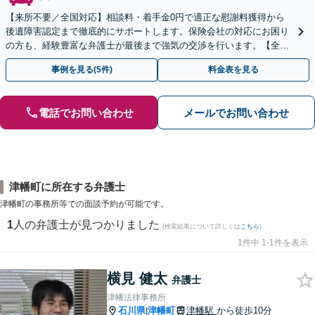
【来所不要／全国対応】相談料・着手金0円で適正な慰謝料獲得から
後遺障害認定まで徹底的にサポートします。保険会社の対応にお困り
の方も、経験豊富な弁護士が最後まで強気の交渉を行います。【全国
13拠点】お気軽にご相談ください。
事例を見る(5件)
料金表を見る
電話でお問い合わせ
メールでお問い合わせ
津幡町に所在する弁護士
津幡町の事務所等での面談予約が可能です。
1
人の弁護士が見つかりました
(検索結果について詳しくは
こちら
)
1件中 1-1件を表示
横見 健太
弁護士
津幡法律事務所
石川県
津幡町
津幡駅
から徒歩10分
|