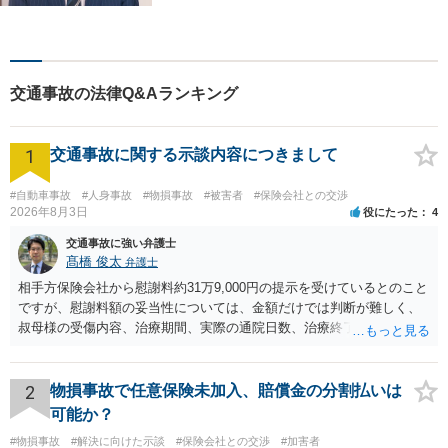
解決策をご提案いたします」
「交通事故：24時間受付可／
弁護士が介入することで賠償
金の大幅な増額が実現できる
交通事故の法律Q&Aランキング
ケースあり」【休日・夜間相
談可】
1
交通事故に関する示談内容につきまして
#自動車事故
#人身事故
#物損事故
#被害者
#保険会社との交渉
2026年8月3日
役にたった
4
交通事故に強い弁護士
髙橋 俊太
弁護士
相手方保険会社から慰謝料約31万9,000円の提示を受けているとのこと
ですが、慰謝料額の妥当性については、金額だけでは判断が難しく、
叔母様の受傷内容、治療期間、実際の通院日数、治療終了の経緯、後
遺症の有無、相手方保険会社から提示されている示談内容の内訳等を
確認する必要があります。保険会社から提示される慰謝料額について
は、弁護士が介入することにより増額を検討できる場合がありますの
2
物損事故で任意保険未加入、賠償金の分割払いは
で、以下の資料・情報を準備した上で、弁護士に個別に相談すること
可能か？
をお勧めいたします。 ・相手方保険会社から届いている示談金額の提
#物損事故
#解決に向けた示談
#保険会社との交渉
#加害者
示書類 ・叔母様の診断名、けがの内容 ・治療開始日及び治療終了日