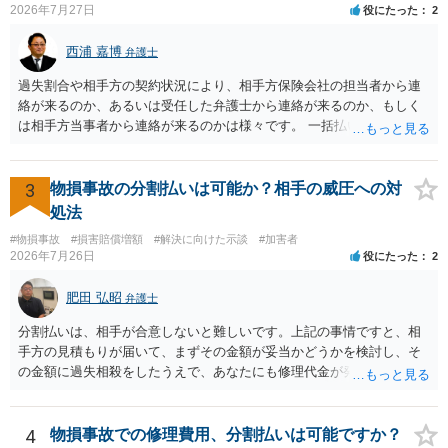
2026年7月27日
役にたった
2
・入院の有無、通院回数 ・現在も症状が残っているか ・叔母様ご本人
やご家族等が加入している保険に、今回の事故で利用できる弁護士費
西浦 嘉博
弁護士
用特約が付帯しているか なお、被害者は叔母様ご本人となりますの
で、弁護士が受任する場合には、叔母様ご本人の依頼意思等を確認す
過失割合や相手方の契約状況により、相手方保険会社の担当者から連
る必要があります。日本語での十分な意思疎通が難しいとのことです
絡が来るのか、あるいは受任した弁護士から連絡が来るのか、もしく
ので、そのあたりのご事情も踏まえて、依頼意思の確認方法等を検討
は相手方当事者から連絡が来るのかは様々です。 一括払いや分割払い
する必要があると思われます。
は、和解交渉の際の条件となります。 相手方が相談者さんの損害賠償
金の支払いにつき、分割払いに合意すれば、和解は可能です。 他方で
合意しなければ和解できないことになります。 今後の見通しを知る為
3
物損事故の分割払いは可能か？相手の威圧への対
に、交渉の方向性につき、最寄りの法律事務所で相談だけでもされる
処法
ことも検討ください。
#物損事故
#損害賠償増額
#解決に向けた示談
#加害者
2026年7月26日
役にたった
2
肥田 弘昭
弁護士
分割払いは、相手が合意しないと難しいです。上記の事情ですと、相
手方の見積もりが届いて、まずその金額が妥当かどうかを検討し、そ
の金額に過失相殺をしたうえで、あなたにも修理代金が発生している
のであれば、過失相殺後の相互の金額について相殺して、その残額を
分割払いにしたいとの示談案を提案するのが良いかと思います。威圧
されるのであれば、斡旋、仲裁、民事調停を利用しては如何でしょう
4
物損事故での修理費用、分割払いは可能ですか？