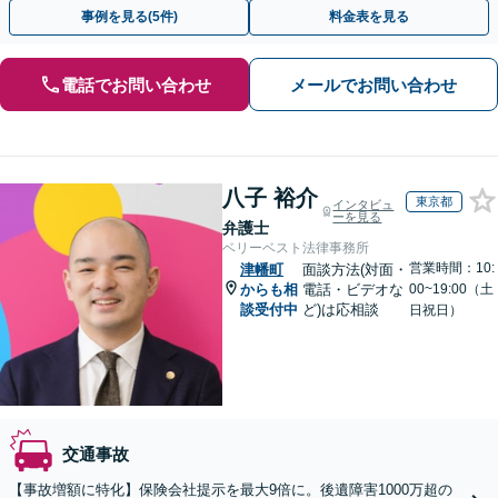
13拠点】お気軽にご相談ください。
事例を見る(5件)
料金表を見る
電話でお問い合わせ
メールでお問い合わせ
八子 裕介
東京都
インタビュ
ーを見る
弁護士
ベリーベスト法律事務所
営業時間：10:
津幡町
面談方法(対面・
からも相
電話・ビデオな
00~19:00（土
談受付中
ど)は応相談
日祝日）
交通事故
【事故増額に特化】保険会社提示を最大9倍に。後遺障害1000万超の