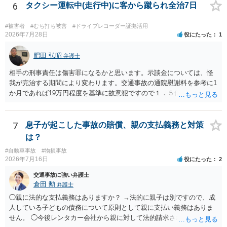
6
タクシー運転中(走行中)に客から蹴られ全治7日
#被害者
#むち打ち被害
#ドライブレコーダー証拠活用
2026年7月28日
役にたった
1
肥田 弘昭
弁護士
相手の刑事責任は傷害罪になるかと思います。示談金については、怪
我が完治する期間により変わります。交通事故の通院慰謝料を参考に1
か月であれば19万円程度を基準に故意犯ですので１．５倍か2倍程度す
る金額が相場かと思います。完治の期間が延びればその分慰謝料額も
上がるかと思います。ご参考にしてください。
7
息子が起こした事故の賠償、親の支払義務と対策
は？
#自動車事故
#物損事故
2026年7月16日
役にたった
2
交通事故に強い弁護士
倉田 勲
弁護士
◯親に法的な支払義務はありますか？ →法的に親子は別ですので、成
人している子どもの債務について原則として親に支払い義務はありま
せん。 ◯今後レンタカー会社から親に対して法的請求される可能性は