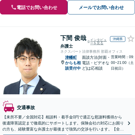
電話でお問い合わせ
メールでお問い合わせ
下間 俊哉
沖縄県
インタビュ
ーを見る
弁護士
ネクスパート法律事務所 那覇オフィス
営業時間：09:
津幡町
面談方法(対面・
からも相
電話・ビデオな
00~21:00（土
談受付中
ど)は応相談
日祝日）
交通事故
【来所不要／全国対応】相談料・着手金0円で適正な慰謝料獲得から
後遺障害認定まで徹底的にサポートします。保険会社の対応にお困り
の方も、経験豊富な弁護士が最後まで強気の交渉を行います。【全国