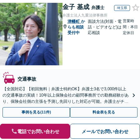
金子 基成
弁護士
埼玉県
弁護士法人九重法律事務所
営業時
津幡町
か
面談方法(対面・電
らも相談
話・ビデオなど)は
間：本日
受付中
応相談
定休日
交通事故
【全国対応】【初回無料｜弁護士特約OK】弁護士3名で3,000件以上
の交通事故の実績！10年以上保険会社の顧問事務所での勤務経験があ
り、保険会社側の主張を予測し先回りした対応が可能。弁護士がチー
ムとなり示談交渉、休業損害、後遺障害等に対応。
事例を見る(11件)
料金表を見る
電話でお問い合わせ
メールでお問い合わせ