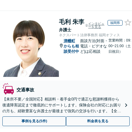
毛利 朱李
福岡県
インタビュ
ーを見る
弁護士
ネクスパート法律事務所 福岡オフィス
営業時間：09:
津幡町
面談方法(対面・
からも相
電話・ビデオな
00~21:00（土
談受付中
ど)は応相談
日祝日）
交通事故
【来所不要／全国対応】相談料・着手金0円で適正な慰謝料獲得から
後遺障害認定まで徹底的にサポートします。保険会社の対応にお困り
の方も、経験豊富な弁護士が最後まで強気の交渉を行います。【全国
13拠点】お気軽にご相談ください。
事例を見る(5件)
料金表を見る