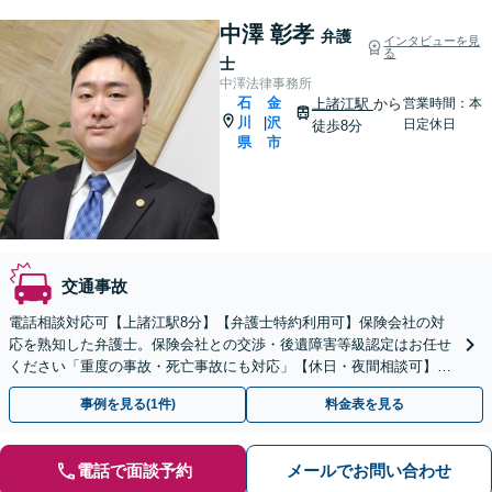
中澤 彰孝
弁護
インタビューを見
る
士
中澤法律事務所
石
金
上諸江駅
から
営業時間：本
川
沢
|
日定休日
徒歩8分
県
市
交通事故
電話相談対応可【上諸江駅8分】【弁護士特約利用可】保険会社の対
応を熟知した弁護士。保険会社との交渉・後遺障害等級認定はお任せ
ください「重度の事故・死亡事故にも対応」【休日・夜間相談可】相
談者さまに寄り添い、誠心誠意対応します。
事例を見る(1件)
料金表を見る
電話で面談予約
メールでお問い合わせ