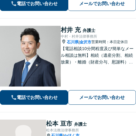
電話でお問い合わせ
メールでお問い合わせ
村井 充
弁護士
中村・村井法律事務所
石川県
金沢市
営業時間：本日定休日
|
【電話相談10分間程度及び簡単なメー
ル相談は無料】相続（遺産分割、相続
放棄）・離婚（財産分与、慰謝料）・
男女問題・刑事（身体拘束からの釈
放、不起訴等）【弁護士歴10年以上】
話しやすい雰囲気を作ること・わかり
やすい言葉での説明を心がけていま
す。
電話でお問い合わせ
メールでお問い合わせ
松本 亘市
弁護士
松本法務法律事務所
石川県
かほく市
|