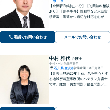
県
市
【金沢駅直結徒歩3分】【初回無料相談
あり】【刑事事件】性犯罪など示談実
績豊富！迅速かつ適切な対応を心がけ
ています【離婚・男女問題】感情的に
なりがちな場面でも冷静かつ戦略的な
対応で、適切な解決へと導きます。
電話でお問い合わせ
メールでお問い合わせ
中村 雅代
弁護士
中村・村井法律事務所
石川県
金沢市
営業時間：本日定休日
|
【弁護士歴約20年】石川県を中心とす
る地域密着型事務所のベテラン弁護士
です。離婚・男女問題／借金問題／刑
事事件など、依頼者さまのお困りごと
に、親身になって解決してまいりま
す。【法テラス利用可】【専用駐車場
あり】