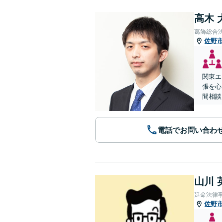
高木 
葛飾総合
佐野
関東エ
張を心
間相談
電話でお問い合わ
山川 
延命法律
佐野