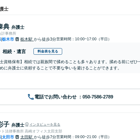
護士
泰典
弁護士
会計事務所
県
栃木市
栃木駅
から徒歩3分
営業時間：10:00~17:00（平日）
|
相続・遺言
料金表を見る
士資格保有】相続では親族間で揉めることも多々あります。揉める前にぜひ
めに弁護士に依頼することで不要な争いを避けることができます。
電話でお問い合わせ
彩子
弁護士
インタビューを見る
ート法律事務所 高崎オフィス太田支部
県
太田市
太田駅
から徒歩7分
営業時間：09:00~21:00（平日）
|