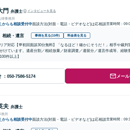
大門
弁護士
インタビューを見る
法律事務所
市
からも相談受付中
面談方法(対面・電話・ビデオなど)は応相談
営業時間：09:0
相続・遺言
事例を見る(10件)
料金表を見る
リア対応【💬初回面談30分無料】「なるほど！確かにそうだ！」相手や裁
がけています。遺産分割／相続放棄／財産調査／遺留分／遺言作成等、経験
100件以上】
せ
メール
英夫
弁護士
事務所
市
からも相談受付中
面談方法(対面・電話・ビデオなど)は応相談
営業時間：09:3