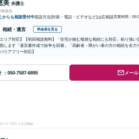
恵美
弁護士
律事務所
市
からも相談受付中
面談方法(対面・電話・ビデオなど)は応相談
営業時間：09:0
相続・遺言
料金表を見る
エリア対応】【初回相談無料】「住宅が絡む複雑な相続にも対応」粘り強い
指します「遺言書作成で紛争を回避」「高齢者・障がい者の方の相続を全力
バリアフリー対応】
せ
メール
果について詳しくは
こちら
)