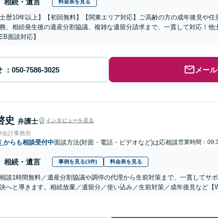
相続・遺言
料金表を見る
士歴10年以上】【初回無料】【関東エリア対応】ご高齢の方の成年後見や任
務、相続発生後の遺産分割協議、複雑な遺留分請求まで、一貫して対応！他
EB面談対応】
せ
メール
啓史
弁護士
インタビューを見る
律会計事務所
市
からも相談受付中
面談方法(対面・電話・ビデオなど)は応相談
営業時間：09:3
相続・遺言
事例を見る(3件)
料金表を見る
相談1時間無料／遺産分割協議や調停の代理から生前対策まで、一貫してサ
決へと導きます。相続放棄／遺留分／使い込み／生前対策／成年後見など【W