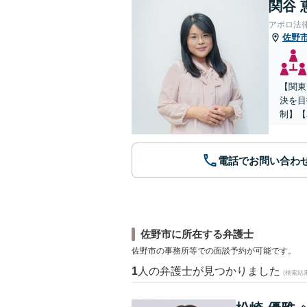
関谷 
アポロ法
佐野
【関東
決を目
制】【
電話でお問い合わ
佐野市に所在する弁護士
佐野市の事務所等での面談予約が可能です。
1
人の弁護士が見つかりました
(検索結