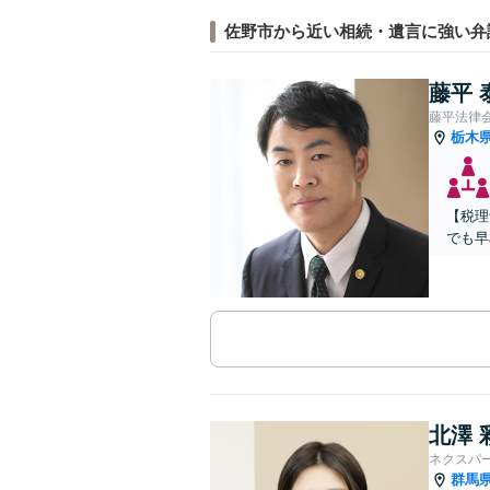
佐野市から近い相続・遺言に強い弁
藤平 
藤平法律
栃木
【税理
でも早
北澤 
ネクスパ
群馬