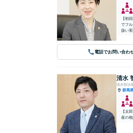
【初回
でフル
扱い実
電話でお問い合わ
清水 
清水智法
群馬
【太田
産の相