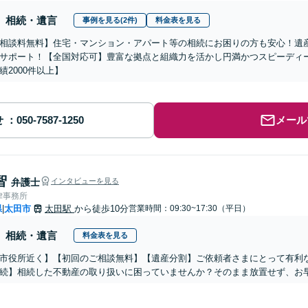
相続・遺言
事例を見る(2件)
料金表を見る
相談料無料】住宅・マンション・アパート等の相続にお困りの方も安心！遺
サポート！【全国対応可】豊富な拠点と組織力を活かし円満かつスピーディ
績2000件以上】
せ
メール
智
弁護士
インタビューを見る
律事務所
県
太田市
太田駅
から徒歩10分
営業時間：09:30~17:30（平日）
|
相続・遺言
料金表を見る
市役所近く】【初回のご相談無料】【遺産分割】ご依頼者さまにとって有利
続】相続した不動産の取り扱いに困っていませんか？そのまま放置せず、お