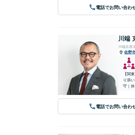
電話でお問い合わ
川端 
川端吉原
佐野
【関東
り添い
守｜休
電話でお問い合わ