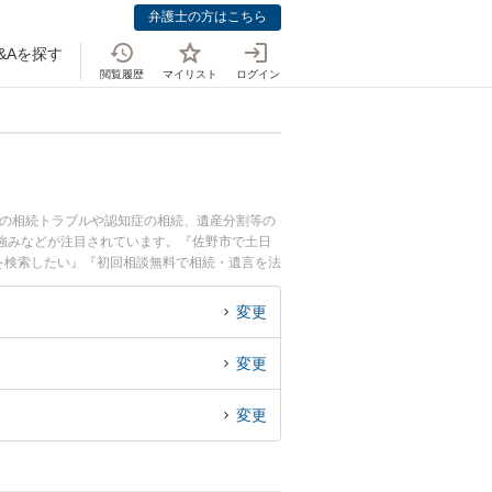
弁護士の方はこちら
&Aを探す
閲覧履歴
マイリスト
ログイン
間の相続トラブルや認知症の相続、遺産分割等の
強みなどが注目されています。『佐野市で土日
を検索したい』『初回相談無料で相続・遺言を法
変更
変更
変更