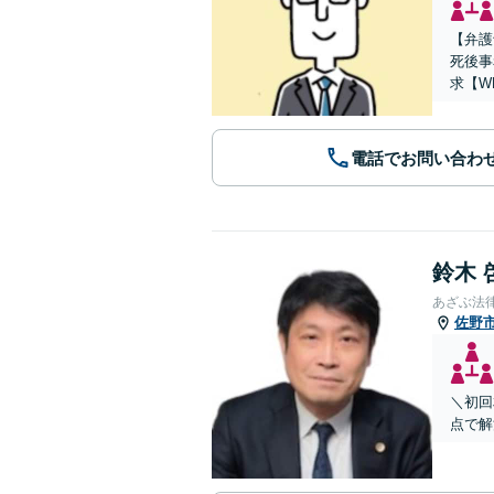
【弁護
死後事
求【W
電話でお問い合わ
鈴木 
あざぶ法
佐野
＼初回
点で解