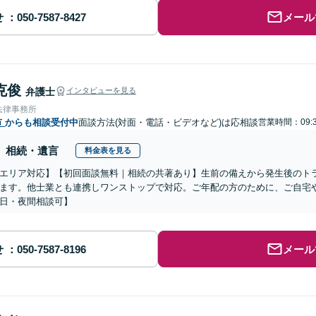
せ
メール
克俊
弁護士
インタビューを見る
法律事務所
市
からも相談受付中
面談方法(対面・電話・ビデオなど)は応相談
営業時間：09:3
相続・遺言
料金表を見る
エリア対応】【初回面談無料｜相続の共著あり】生前の備えから発生後のト
ます。他士業とも連携しワンストップで対応。ご年配の方のために、ご自宅
日・夜間相談可】
せ
メール