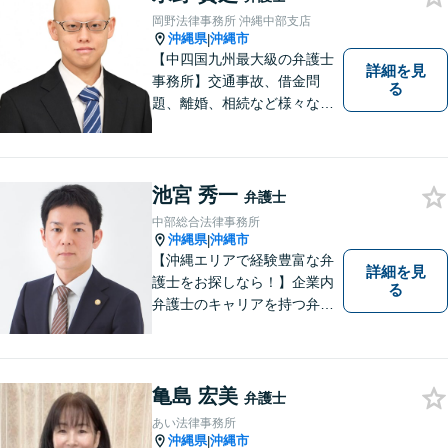
岡野法律事務所 沖縄中部支店
沖縄県
沖縄市
|
【中四国九州最大級の弁護士
詳細を見
事務所】交通事故、借金問
る
題、離婚、相続など様々な問
題について、「何度でも無
料」の相談を行っています！
まずはお気軽にご相談くださ
い！
池宮 秀一
弁護士
中部総合法律事務所
沖縄県
沖縄市
|
【沖縄エリアで経験豊富な弁
詳細を見
護士をお探しなら！】企業内
る
弁護士のキャリアを持つ弁護
士。離婚／労働／企業法務／
債務整理／交通事故など、多
種多様なご相談に対応してお
ります。スピード感を持っ
亀島 宏美
弁護士
て、かつ丁寧な対応を心がけ
あい法律事務所
ていますので、ぜひ気兼ねな
沖縄県
沖縄市
|