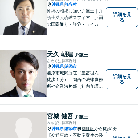
沖縄県
読谷村
|
沖縄の相続に強い弁護士｜弁
詳細を見
護士法人琉球スフィア｜那覇
る
の国際通り・読谷・ライカム
の3店舗ある沖縄最大級の法律
事務所｜『毎月60件以上』の
相続無料相談を実施｜お気軽
にご連絡ください！
天久 朝建
弁護士
あめく法律事務所
沖縄県
浦添市
|
浦添市城間所在（屋冨祖入口
詳細を見
徒歩１分） 関西の法律事務
る
所や企業法務部（社内弁護士
として）で経験を積んだ弁護
士が対応いたします
宮城 健吾
弁護士
みやぎ法律事務所
沖縄県
浦添市
麹町駅
から徒歩1分
|
【交通事故・不動産案件の経