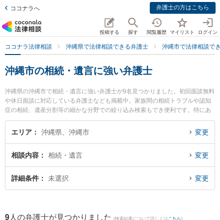
弁護士の方はこちら
ココナラへ
投稿する
探す
閲覧履歴
マイリスト
ログイン
ココナラ法律相談
沖縄県で法律相談できる弁護士
沖縄市で法律相談で
沖縄市の相続・遺言に強い弁護士
沖縄県の沖縄市で相続・遺言に強い弁護士が9名見つかりました。初回面談無料
や休日面談に対応している弁護士なども掲載中。家族間の相続トラブルや認知
症の相続、遺産分割等の細かな分野での絞り込み検索もでき便利です。特にあ
やはし法律事務所の髙田 慎介弁護士や吉村正夫法律事務所の石川 健一郎弁護
士、弁護士法人ニライ総合法律事務所 沖縄市支店の仲西 孝浩弁護士のプロフィ
エリア
沖縄県、沖縄市
変更
ール情報や弁護士費用、強みなどが注目されています。『沖縄市で土日や夜間
に発生した相続・遺言のトラブルを今すぐに弁護士に相談したい』『相続・遺
相談内容
相続・遺言
変更
言のトラブル解決の実績豊富な近くの弁護士を検索したい』『初回相談無料で
相続・遺言を法律相談できる沖縄市内の弁護士に相談予約したい』などでお困
りの相談者さんにおすすめです。
詳細条件
未選択
変更
9
人の弁護士が見つかりました
(検索結果について詳しくは
こちら
)