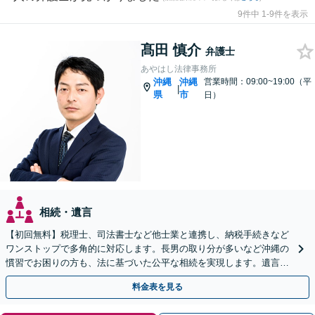
9件中 1-9件を表示
髙田 慎介
弁護士
あやはし法律事務所
沖縄
沖縄
営業時間：09:00~19:00（平
|
県
市
日）
相続・遺言
【初回無料】税理士、司法書士など他士業と連携し、納税手続きなど
ワンストップで多角的に対応します。長男の取り分が多いなど沖縄の
慣習でお困りの方も、法に基づいた公平な相続を実現します。遺言書
作成もご相談ください【駐車場完備】【離島へ出張も対応】
料金表を見る