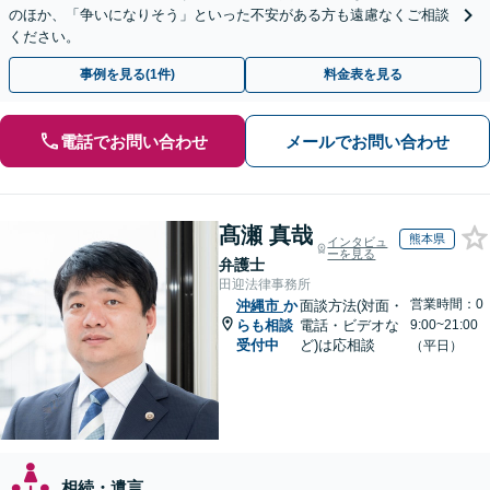
のほか、「争いになりそう」といった不安がある方も遠慮なくご相談
ください。
事例を見る(1件)
料金表を見る
電話でお問い合わせ
メールでお問い合わせ
髙瀬 真哉
熊本県
インタビュ
ーを見る
弁護士
田迎法律事務所
営業時間：0
沖縄市
か
面談方法(対面・
らも相談
電話・ビデオな
9:00~21:00
受付中
ど)は応相談
（平日）
相続・遺言