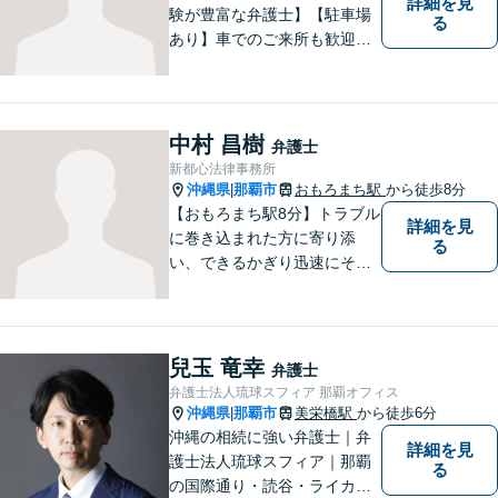
詳細を見
験が豊富な弁護士】【駐車場
る
あり】車でのご来所も歓迎し
ております！依頼者様のご希
望に寄り添って、将来のため
にどうしたらいいのかを考え
た提案をしていきたいと思っ
中村 昌樹
弁護士
ています。【完全個室で相談
新都心法律事務所
可】
沖縄県
那覇市
おもろまち駅
から徒歩8分
|
【おもろまち駅8分】トラブル
詳細を見
に巻き込まれた方に寄り添
る
い、できるかぎり迅速にそし
て最善の解決を図るべく、常
に全力で取り組んでおりま
す。企業法務、土地問題、離
婚、借金、相続、交通事故
兒玉 竜幸
弁護士
等、生活上のトラブルがござ
弁護士法人琉球スフィア 那覇オフィス
いましたら、お気軽にご相談
沖縄県
那覇市
美栄橋駅
から徒歩6分
|
下さい。
沖縄の相続に強い弁護士｜弁
詳細を見
護士法人琉球スフィア｜那覇
る
の国際通り・読谷・ライカム