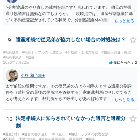
>分割協議のやり直しの裁判を起こすと言われています。 伯母の主張
通り協議書は無効なのでしょうか。 現時点では、遺産分割協議に基
づく不動産登記がされている状況で、分割協議自体の無効を裁判所が
認めたわけではないので、分割協議の効力に影響はありません。 先
方の訴訟の主張及び立証次第ですが、 ・御祖母様の認知能力に関する
医師の意見書、筆跡鑑定 が提出されればその効力が否定される可能性
9
遺産相続で従兄弟が協力しない場合の対処法は？
はありますが、 ・伯母様自身が分割協議に加わっていること ・御祖母
様の意に反する遺産分割協議を行う実益が誰にあったかの立証が困難
#相続放棄
#相続トラブルの代理交渉
#不動産・土地の相続
#相続人調査・確定
であること からすると、実際に遺産分割協議の効力が否定される可能
#相続手続き
#協議
2026年7月22日
役にたった
2
性はそれほど高くない（立証のハードルは非常に高い）ということが
言えると思います。
小杉 和
弁護士
まず前段の質問ですが、その従兄弟の方々を相手方とする遺産分割調
停を（曾祖父の最後の住所地を管轄する）家庭裁判所に申し立てるこ
とが考えられます。裁判所からの呼出しがあれば応答する可能性がま
だあるのではないでしょうか。 後段の質問については、相続放棄は可
能と思われます。時間が思った以上にないので必要書類をてきぱきと
揃える必要があります。その点是非御注意ください。
10
法定相続人に知らされていなかった遺言と遺産分
割
#遺産分割
#遺言の書き直し・やり直し
#相続トラブルの代理交渉
#不動産・土地の相続
#遺言の真偽鑑定・遺言無効
#協議