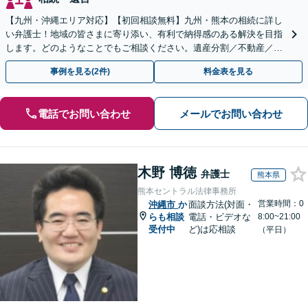
【九州・沖縄エリア対応】【初回相談無料】九州・熊本の相続に詳し
い弁護士！地域の皆さまに寄り添い、有利で納得感のある解決を目指
します。どのようなことでもご相談ください。遺産分割／不動産／遺
言書／使い込み／寄与分／遺留分／相続放棄【完全個室】
事例を見る(2件)
料金表を見る
電話でお問い合わせ
メールでお問い合わせ
木野 博徳
弁護士
熊本県
熊本セントラル法律事務所
営業時間：0
沖縄市
か
面談方法(対面・
らも相談
電話・ビデオな
8:00~21:00
受付中
ど)は応相談
（平日）