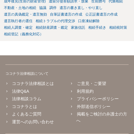
成年後見(生前の財産管理)
遺留分侵害額請求・放棄
生前贈与
代襲相続
不動産・土地の相続
協議
調停
遺言の書き直し・やり直し
遺言の真偽鑑定・遺言無効
自筆証書遺言の作成
公正証書遺言の作成
遺言執行者の選任
相続トラブルの代理交渉
口座凍結解除
相続人調査・確定
相続財産調査・鑑定
家族信託
相続手続き
相続税対策
相続登記（義務化対応）
ココナラ法律相談について
ココナラ法律相談とは
ご意見・ご要望
法律Q&A
利用規約
法律相談コラム
プライバシーポリシー
ココナラとは
外部送信ポリシー
よくあるご質問
掲載をご検討の弁護士の方
へ
運営へのお問い合わせ