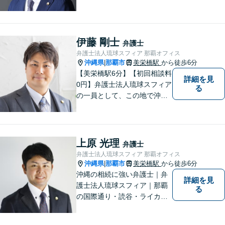
の3店舗ある沖縄最大級の法律
事務所｜不安に悩まされる
日々から解放されるよう迅速
に対応し、あなたの立場に立
伊藤 剛士
弁護士
ったベストな紛争解決を導く
弁護士法人琉球スフィア 那覇オフィス
ことを常に大切にしていま
沖縄県
那覇市
美栄橋駅
から徒歩6分
|
す。
【美栄橋駅6分】【初回相談料
詳細を見
0円】弁護士法人琉球スフィア
る
の一員として、この地で沖縄
の皆さまのお役に立てるよ
う、全力を尽くしてまいりま
す。 「ご相談＝ご依頼」では
ございませんので、安心して
上原 光理
弁護士
経験豊富な弁護士にご相談く
弁護士法人琉球スフィア 那覇オフィス
ださい。
沖縄県
那覇市
美栄橋駅
から徒歩6分
|
沖縄の相続に強い弁護士｜弁
詳細を見
護士法人琉球スフィア｜那覇
る
の国際通り・読谷・ライカム
の3店舗ある沖縄最大級の法律
事務所｜私自身、月に10件程