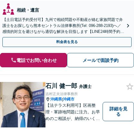
相続・遺言
【土日電話予約受付可】九州で相続問題や不動産が絡む家族問題で弁
護士をお探しなら熊本セントラル法律事務所(Tel: 096-288-2193)へ／
感情的対立を避けながら適切な解決を目指します【LINE24時間予約受
付可】【休日・夜間相談可】
料金表を見る
電話でお問い合わせ
メールで面談予約
石川 健一郎
弁護士
吉村正夫法律事務所
沖縄県
沖縄市
|
【法テラス利用可】区画整
詳細を見
理・軍跡地問題に注力。お早
る
めのご相談が、納得のいく解
決への第一歩です！離婚／相
続問題など、話がこじれてし