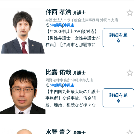
まう前にご連絡を。あなたの
代理人として全力でサポート
仲西 孝浩
弁護士
します【分割払い可】【休日
弁護士法人ニライ総合法律事務所 沖縄市支店
夜間対応】【駐車場あり】
沖縄県
沖縄市
|
【年200件以上の相談対応】
詳細を見
【男性弁護士・女性弁護士が
る
在籍】【沖縄市と那覇市に事
務所あり】離婚問題、相続問
題、労働雇用、刑事事件、企
業法務など幅広く対応しま
す。「沖縄ならではの習慣」
比嘉 佑哉
弁護士
を熟知した弁護士が多数在
岡野法律事務所 沖縄中部支店
籍。
沖縄県
沖縄市
|
【中四国九州最大級の弁護士
詳細を見
事務所】交通事故、借金問
る
題、離婚、相続など様々な問
題について、「何度でも無
料」の相談を行っています！
まずはお気軽にご相談くださ
い！
水野 貴之
弁護士