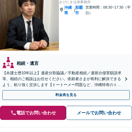
きびたき法律事務所
沖縄
那覇
営業時間：08:30~17:30（平
|
県
市
日）
相続・遺言
【弁護士歴10年以上】遺産分割協議／不動産相続／遺留分侵害額請求
等、相続のご相談はお任せください。依頼者さまが有利に解決できる
よう、粘り強く交渉します【トートーメー問題など、沖縄特有のトラ
ブルにも対応】【バス停「天久」2分】
料金表を見る
電話でお問い合わせ
メールでお問い合わせ