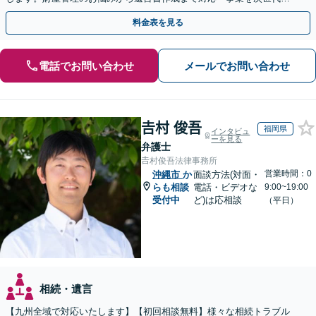
引き継ぐ安心の事業承継をサポート」【完全個室相談】
料金表を見る
電話でお問い合わせ
メールでお問い合わせ
𠮷村 俊吾
福岡県
インタビュ
ーを見る
弁護士
𠮷村俊吾法律事務所
営業時間：0
沖縄市
か
面談方法(対面・
らも相談
電話・ビデオな
9:00~19:00
受付中
ど)は応相談
（平日）
相続・遺言
【九州全域で対応いたします】【初回相談無料】様々な相続トラブル