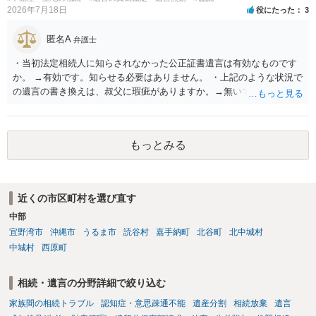
2026年7月18日
役にたった
3
匿名A
弁護士
・当初法定相続人に知らされなかった公正証書遺言は有効なものです
か。 →有効です。知らせる必要はありません。 ・上記のような状況で
の遺言の書き換えは、叔父に瑕疵がありますか。→無いです。 ・分割
する場合の比率は、現状で、客観的に見てどの程度が妥当と考えられ
ますか。 →本人が自由に決められますので、どこが妥当とは言えない
です。客観的な基準もありません。 ・できれば穏やかに、分割を拒否
もっとみる
することはできますか。 →分割を拒否するということは、遺産はいら
ないということでしょうか。遺言で、受取を指定されててもいらない
と拒否することはできます。理由を説明する必要はありません。
近くの市区町村を選び直す
中部
宜野湾市
沖縄市
うるま市
読谷村
嘉手納町
北谷町
北中城村
中城村
西原町
相続・遺言の分野詳細で絞り込む
家族間の相続トラブル
認知症・意思疎通不能
遺産分割
相続放棄
遺言