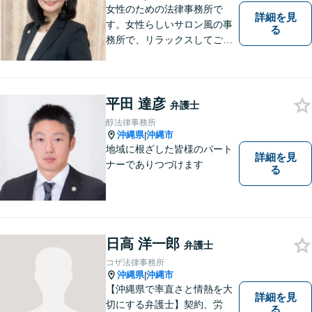
くご相談ください。
女性のための法律事務所で
詳細を見
す。女性らしいサロン風の事
る
務所で、リラックスしてご相
談いただけます。
平田 達彦
弁護士
醇法律事務所
沖縄県
沖縄市
|
地域に根ざした皆様のパート
詳細を見
ナーでありつづけます
る
日高 洋一郎
弁護士
コザ法律事務所
沖縄県
沖縄市
|
【沖縄県で率直さと情熱を大
詳細を見
切にする弁護士】契約、労
る