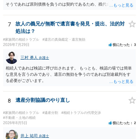
そうであれば原則債務を負うのは契約であるため、残代金を捻出して
もらうよう約束した男性に支払いをお願いするしかないように思われ
ます。 入籍した場合でも、原則契約者が単独で全ての債務を負うこと
には変わりがありません。 なかなか対応に難しい案件であり、公開の
7
故人の義兄が無断で遺言書を発見・提出、法的対
場でアドバイスを行うのも限界があるように思われますので、資料等
処法は？
を持参のうえ個別に弁護士に相談されることをお勧めします。
#家族間の相続トラブル
#遺言の真偽鑑定・遺言無効
2026年7月29日
役にたった
3
三村 勇人
弁護士
相続人であれば検認に呼び出されます。 もっとも、検認の場では簡単
な意見を言うのみであり、遺言の無効を争うのであれば別途裁判をす
る必要がございます。
8
遺産分割協議のやり直し
#家族間の相続トラブル
#遺産分割
#相続トラブルの代理交渉
#不動産・土地の相続
2026年8月5日
役にたった
2
井上 祐司
弁護士