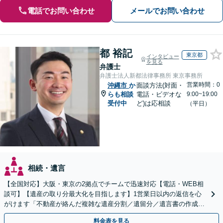
電話でお問い合わせ
メールでお問い合わせ
都 裕記
東京都
インタビュー
を見る
弁護士
弁護士法人新都法律事務所 東京事務所
営業時間：0
沖縄市
か
面談方法(対面・
らも相談
電話・ビデオな
9:00~19:00
受付中
ど)は応相談
（平日）
相続・遺言
【全国対応】大阪・東京の2拠点でチームで迅速対応【電話・WEB相
談可】【遺産の取り分最大化を目指します】1営業日以内の返信を心
がけます「不動産が絡んだ複雑な遺産分割／遺留分／遺言書の作成・
執行／事業承継など、お任せください」【休日相談あり】
料金表を見る