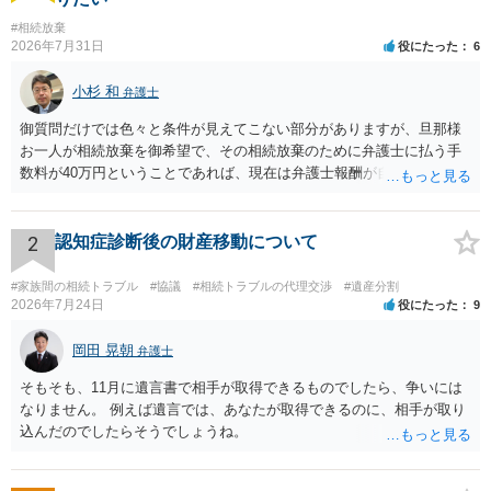
#相続放棄
2026年7月31日
役にたった
6
小杉 和
弁護士
御質問だけでは色々と条件が見えてこない部分がありますが、旦那様
お一人が相続放棄を御希望で、その相続放棄のために弁護士に払う手
数料が40万円ということであれば、現在は弁護士報酬が自由化されて
いるとはいえ、相当高額という印象です。私のところではその4分の1
です。 ただ、弁護士に払う手数料とは別に戸籍の用意に一定の実費が
かかることになりますので、その費用も支払うべきものとして頭に置
2
認知症診断後の財産移動について
いておいてください。 話を元に戻して、弁護士に対する手数料です
が、旦那様の収入や財産にもよりますが、法テラスに御連絡なさって
#家族間の相続トラブル
#協議
#相続トラブルの代理交渉
#遺産分割
弁護士との相談を予約して受任してもらうのが一番安上がりでしょ
2026年7月24日
役にたった
9
う。数万円でやってくれるはずです。 ただ、法テラスは予約が取りづ
らい（希望者が多く予約できてもしばらく先になる）ようですので、
岡田 晃朝
弁護士
比較的短い熟慮期間のことを考えると、来週早々すぐにでも御連絡す
そもそも、11月に遺言書で相手が取得できるものでしたら、争いには
る方が良いでしょう。 もし法テラスが御利用になれない、あるいは時
なりません。 例えば遺言では、あなたが取得できるのに、相手が取り
間がない等であれば、相続を取扱分野としている弁護士を適宜探し
込んだのでしたらそうでしょうね。
（WEB等で）、問い合わせてみることです。相続を扱う弁護士でも相
続放棄は比較的安価な手数料でのお仕事になるのであまり前向きに受
けてくれないところもあるようです。 複数の法律事務所に聞いて（相