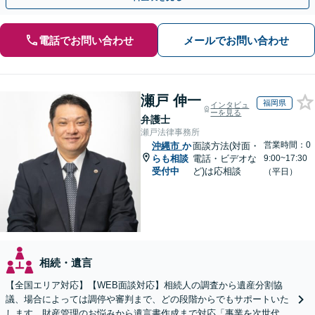
電話でお問い合わせ
メールでお問い合わせ
瀬戸 伸一
福岡県
インタビュ
ーを見る
弁護士
瀬戸法律事務所
営業時間：0
沖縄市
か
面談方法(対面・
らも相談
電話・ビデオな
9:00~17:30
受付中
ど)は応相談
（平日）
相続・遺言
【全国エリア対応】【WEB面談対応】相続人の調査から遺産分割協
議、場合によっては調停や審判まで、どの段階からでもサポートいた
します。財産管理のお悩みから遺言書作成まで対応「事業を次世代に