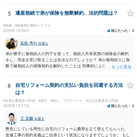
理証明を家庭裁判所で取得し、コピーを答弁書に添えて裁判所に提出
してください。 質問２について 請求棄却を求める答弁書を提出すれ
5
遺産相続で弟が保険を無断解約、法的問題は？
ば、第１回期日は出席する必要がありません。その日は差支え（用事
があり出席できない）との記載で十分です。 質問３について 弁護士で
#協議
#家族間の相続トラブル
はないので、ｍｉｎｔｓでの提出の必要は無いと思います。郵送（期
2026年7月26日
役にたった
3
限までに届けばよい）で十分です。 詳細は、書面記載の裁判所書記官
にお問い合わせください。 以上、ご参考まで。
高島 秀行
弁護士
弟が勝手に被相続人の判子を使って、相続人共有状態の保険金の解約
をし、現金を受け取ることは合法なのでしょうか？ 弟が被相続人に無
断で被相続人の保険契約を解約したことは 刑事的にも犯罪となる可能
性があり、民事的には無効だと思います。 保険会社で解約の際に提出
された書類のコピーを取得して、弁護士に面談で詳しい事情を話して
相談 されたら良いと思います。
6
自宅リフォーム契約の支払い負担を回避する方法
は？
#自筆証書遺言の作成
#遺言
#個人・プライベート
#公正証書遺言の作成
2026年7月27日
役にたった
2
王 宣麟
弁護士
懇意にしている男性に自宅のリフォーム費用を立て替えてもらった、
改修工事の契約名義はご自身という状況になりますでしょうか。 もし