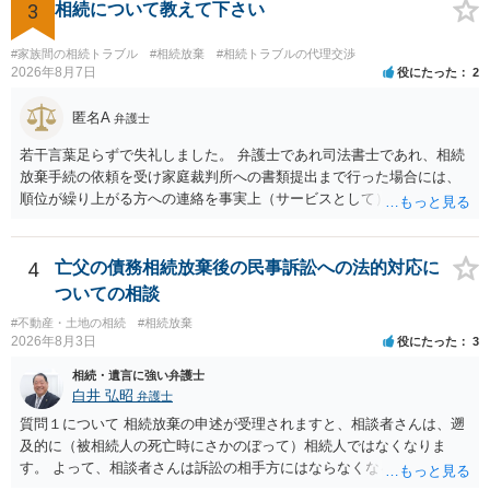
3
相続について教えて下さい
見積もりをとって）、一番安いところでやってもらうことに決めれ
ば、キューちゃんママさんの御希望をかなえることができるのではな
いでしょうか。 あるいは相続放棄であれば御自分でできなくもないと
#家族間の相続トラブル
#相続放棄
#相続トラブルの代理交渉
2026年8月7日
役にたった
2
は思います。その場合、かかるのは戸籍等の取得費用と印紙代だけと
なります。家庭裁判所のサイトから用紙を取得すると共に必要な書類
匿名A
を確認し、印紙と共に家庭裁判所に提出して相続放棄申述受理通知書
弁護士
を待つという流れになります。
若干言葉足らずで失礼しました。 弁護士であれ司法書士であれ、相続
放棄手続の依頼を受け家庭裁判所への書類提出まで行った場合には、
順位が繰り上がる方への連絡を事実上（サービスとして）行うことは
あります。その「連絡」だけを弁護士が業務としてお受けすることは
できない、という意味でした。
4
亡父の債務相続放棄後の民事訴訟への法的対応に
ついての相談
#不動産・土地の相続
#相続放棄
2026年8月3日
役にたった
3
相続・遺言に強い弁護士
白井 弘昭
弁護士
質問１について 相続放棄の申述が受理されますと、相談者さんは、遡
及的に（被相続人の死亡時にさかのぼって）相続人ではなくなりま
す。 よって、相談者さんは訴訟の相手方にはならなくなるので（明け
渡し請求の対象ではなくなるので）請求棄却となります。 相続放棄受