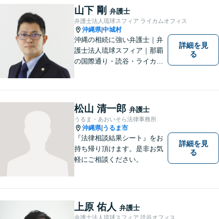
山下 剛
弁護士
弁護士法人琉球スフィア ライカムオフィス
沖縄県
中城村
|
沖縄の相続に強い弁護士｜弁
詳細を見
護士法人琉球スフィア｜那覇
る
の国際通り・読谷・ライカム
の3店舗ある沖縄最大級の法律
事務所｜法律家として、法的
知識の習得を心がけるだけで
はなく、一社会人として相談
松山 清一郎
弁護士
者の心に寄り添っていける弁
うるま・あおいそら法律事務所
護士でありたいと思っていま
沖縄県
うるま市
|
す。
『法律相談結果シート』をお
詳細を見
持ち帰り頂けます。是非お気
る
軽にご相談ください。
上原 佑人
弁護士
弁護士法人琉球スフィア 読谷オフィス