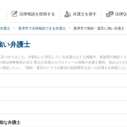
法律相談を投稿する
弁護士を探す
法律Q
弁護士
唐津市で法律相談できる弁護士
唐津市で相続・遺言に強い弁護士
強い弁護士
名見つかりました。分割払いに対応している弁護士なども掲載中。家族間の相続ト
川島法律事務所の永江 竜之介弁護士のプロフィール情報や弁護士費用、強みなどが
に相談したい』『相続・遺言のトラブル解決の実績豊富な近くの弁護士を検索した
お困りの相談者さんにおすすめです。
能な弁護士