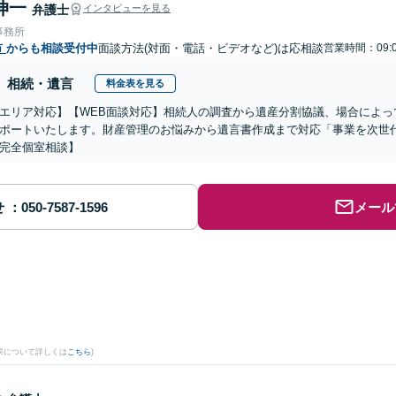
伸一
弁護士
インタビューを見る
事務所
市
からも相談受付中
面談方法(対面・電話・ビデオなど)は応相談
営業時間：09:0
相続・遺言
料金表を見る
エリア対応】【WEB面談対応】相続人の調査から遺産分割協議、場合によっ
ポートいたします。財産管理のお悩みから遺言書作成まで対応「事業を次世
完全個室相談】
せ
メール
果について詳しくは
こちら
)