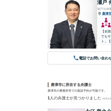
瀬戸 
瀬戸法律
唐津
【全国
でもサ
ト」【
電話でお問い合わ
唐津市に所在する弁護士
唐津市の事務所等での面談予約が可能です。
1
人の弁護士が見つかりました
(検索結