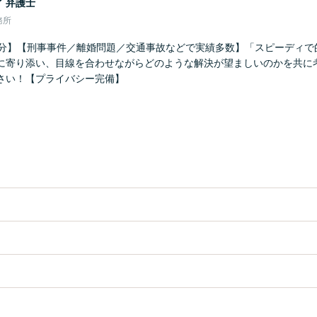
介
弁護士
務所
2分】【刑事事件／離婚問題／交通事故などで実績多数】「スピーディで
に寄り添い、目線を合わせながらどのような解決が望ましいのかを共に
さい！【プライバシー完備】