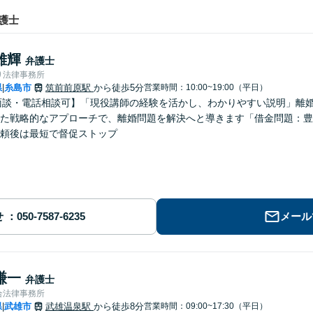
護士
雄輝
弁護士
り法律事務所
県
糸島市
筑前前原駅
から徒歩5分
営業時間：10:00~19:00（平日）
|
面談・電話相談可】「現役講師の経験を活かし、わかりやすい説明」離
た戦略的なアプローチで、離婚問題を解決へと導きます「借金問題：豊
頼後は最短で督促ストップ
せ
メール
謙一
弁護士
合法律事務所
県
武雄市
武雄温泉駅
から徒歩8分
営業時間：09:00~17:30（平日）
|