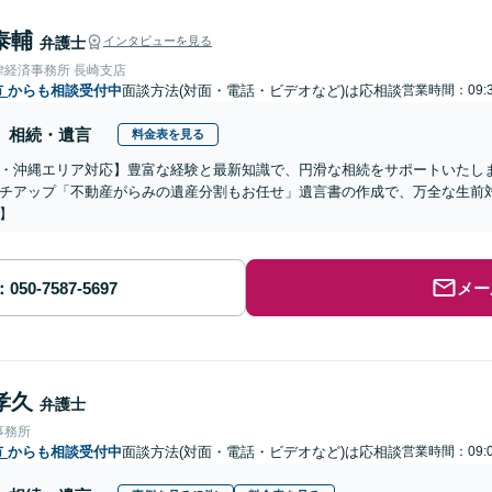
泰輔
弁護士
インタビューを見る
律経済事務所 長崎支店
市
からも相談受付中
面談方法(対面・電話・ビデオなど)は応相談
営業時間：09:3
相続・遺言
料金表を見る
・沖縄エリア対応】豊富な経験と最新知識で、円滑な相続をサポートいたし
チアップ「不動産がらみの遺産分割もお任せ」遺言書の作成で、万全な生前
】
メー
孝久
弁護士
事務所
市
からも相談受付中
面談方法(対面・電話・ビデオなど)は応相談
営業時間：09:0