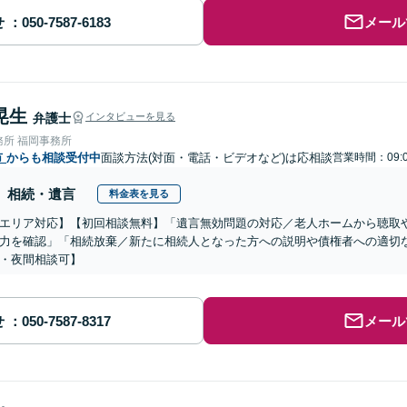
せ
メール
晃生
弁護士
インタビューを見る
務所 福岡事務所
市
からも相談受付中
面談方法(対面・電話・ビデオなど)は応相談
営業時間：09:0
相続・遺言
料金表を見る
エリア対応】【初回相談無料】「遺言無効問題の対応／老人ホームから聴取
力を確認」「相続放棄／新たに相続人となった方への説明や債権者への適切
・夜間相談可】
せ
メール