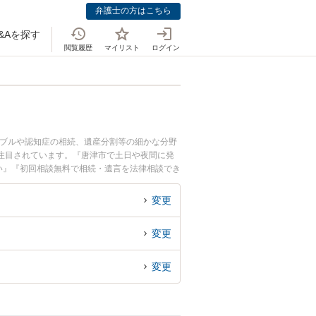
弁護士の方はこちら
&Aを探す
閲覧履歴
マイリスト
ログイン
ラブルや認知症の相続、遺産分割等の細かな分野
注目されています。『唐津市で土日や夜間に発
い』『初回相談無料で相続・遺言を法律相談でき
変更
変更
変更