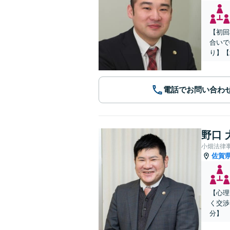
【初回
合いで
り】【
電話でお問い合わ
野口 
小畑法律
佐賀
【心理
く交渉
分】