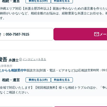
相続・遺言
事例を見る(5件)
料金表を見る
沖縄エリア対応【弁護士歴25年以上】親族が争わないための遺言書を作りた
納得がいかないなど、相続全般のお悩みは、経験豊富な弁護士にお任せを。
す。
せ
メー
 俊吾
インタビューを見る
弁護士
法律事務所
市
からも相談受付中
面談方法(対面・電話・ビデオなど)は応相談
営業時間：09:0
相続・遺言
事例を見る(1件)
料金表を見る
全域で対応いたします】【初回相談無料】様々な相続トラブルのほか、「争
なくご相談ください。