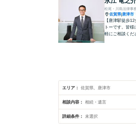
永江 竜之
松尾・川島法律事
佐賀県
唐津市
|
【唐津駅徒歩1
トーです。皆様
軽にご相談くだ
エリア
佐賀県、唐津市
相談内容
相続・遺言
詳細条件
未選択