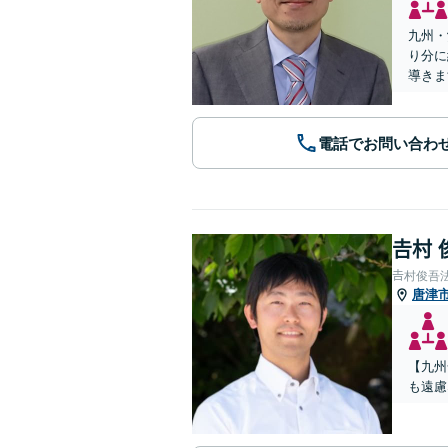
九州・
り分に
導きま
電話でお問い合わ
𠮷村
𠮷村俊吾
唐津
【九州
も遠慮