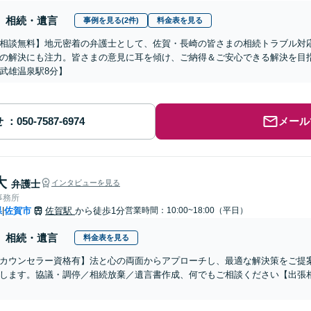
相続・遺言
事例を見る(2件)
料金表を見る
相談無料】地元密着の弁護士として、佐賀・長崎の皆さまの相続トラブル対
の解決にも注力。皆さまの意見に耳を傾け、ご納得＆ご安心できる解決を目
武雄温泉駅8分】
せ
メール
大
弁護士
インタビューを見る
事務所
県
佐賀市
佐賀駅
から徒歩1分
営業時間：10:00~18:00（平日）
|
相続・遺言
料金表を見る
カウンセラー資格有】法と心の両面からアプローチし、最適な解決策をご提
します。協議・調停／相続放棄／遺言書作成、何でもご相談ください【出張