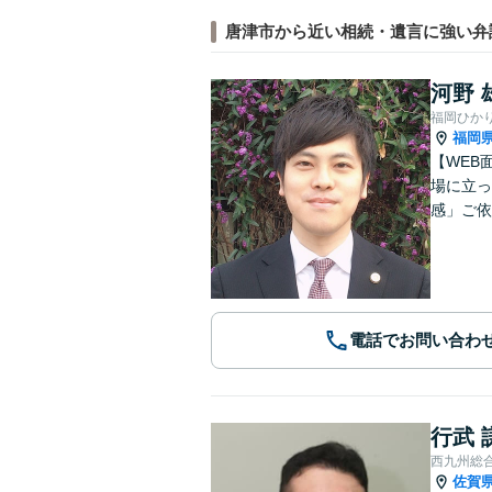
唐津市から近い相続・遺言に強い弁
河野 
福岡ひか
福岡
【WEB
場に立っ
感」ご依
電話でお問い合わ
行武 
西九州総
佐賀