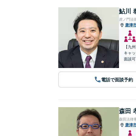
鮎川 
虎ノ門法
唐津
【九州
キャッ
面談可
電話で面談予約
森田 
森田法律
唐津