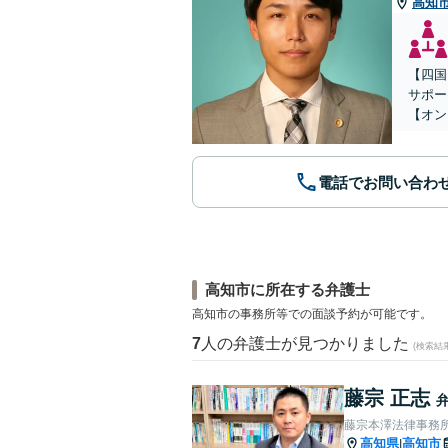
高知
【四国
サポー
【オン
電話でお問い合わ
高知市に所在する弁護士
高知市の事務所等での面談予約が可能です。
7
人の弁護士が見つかりました
(検索結
藤宗 正志
藤宗本澤法律事務
高知県
高知市
|