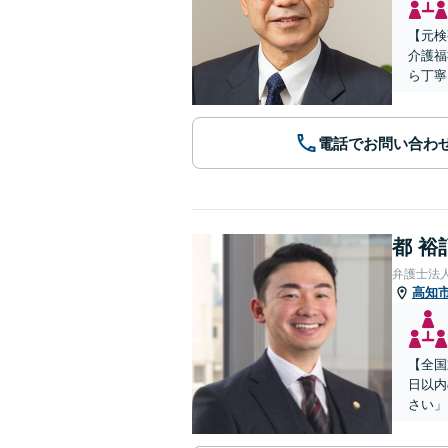
【元検
介護福
ら丁寧
電話でお問い合わ
都 裕
弁護士法
高知
【全国
日以内
さい」