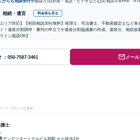
市
からも相談受付中
面談方法(対面・電話・ビデオなど)は応相談
営業時間：本
相続・遺言
料金表を見る
エリア対応】【初回相談30分無料】税理士、司法書士、不動産鑑定士など各
ト！遺産分割調停・審判の申立てや遺産分割協議書の作成、遺留分、相続放
ライン面談OK】
せ
メール
果について詳しくは
こちら
)
弁護士
所
デンテツターミナルビル前駅
から徒歩1分