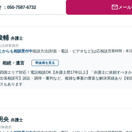
せ
メール
俊輔
弁護士
合法律事務所
市
からも相談受付中
面談方法(対面・電話・ビデオなど)は応相談
営業時間：本
相続・遺言
料金表を見る
四国エリア対応！電話相談OK【弁護士歴17年以上】「弁護士に依頼すべき
出張相談可】訴訟・調停・審判など、複雑な事案の豊富な解決実績あり【初
スもあります
明央
弁護士
律事務所