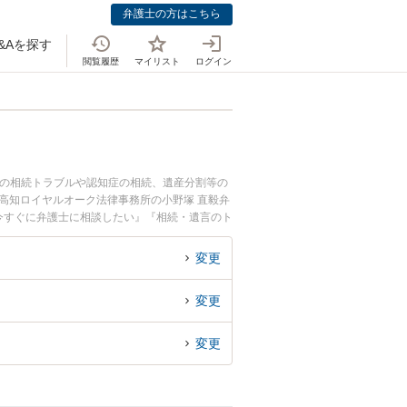
弁護士の方はこちら
&Aを探す
閲覧履歴
マイリスト
ログイン
間の相続トラブルや認知症の相続、遺産分割等の
高知ロイヤルオーク法律事務所の小野塚 直毅弁
今すぐに弁護士に相談したい』『相続・遺言のト
したい』などでお困りの相談者さんにおすすめで
変更
変更
変更