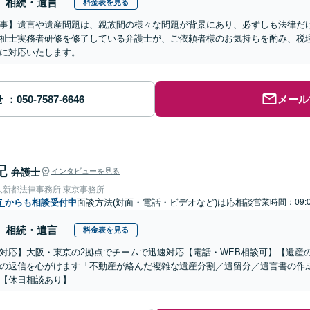
相続・遺言
料金表を見る
事】遺言や遺産問題は、親族間の様々な問題が背景にあり、必ずしも法律だ
祉士実務者研修を修了している弁護士が、ご依頼者様のお気持ちを酌み、税
に対応いたします。
せ
メール
記
弁護士
インタビューを見る
人新都法律事務所 東京事務所
市
からも相談受付中
面談方法(対面・電話・ビデオなど)は応相談
営業時間：09:
相続・遺言
料金表を見る
対応】大阪・東京の2拠点でチームで迅速対応【電話・WEB相談可】【遺産
の返信を心がけます「不動産が絡んだ複雑な遺産分割／遺留分／遺言書の作
【休日相談あり】