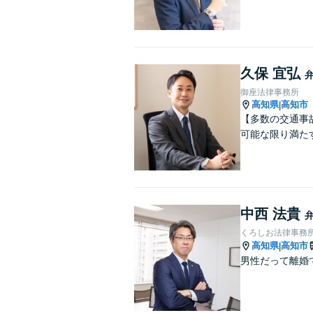
久保 宜弘
御座法律事務所
高知県
高知市
|
【多数の交通事
可能な限り満た
中西 法貴
くろしお法律事務
高知県
高知市
|
男性だって離婚