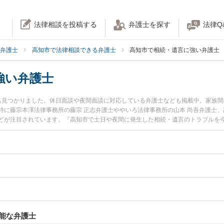
法律相談を投稿する
弁護士を探す
法律Q
弁護士
高知市で法律相談できる弁護士
高知市で相続・遺言に強い弁護士
強い弁護士
名見つかりました。休日面談や夜間面談に対応している弁護士なども掲載中。家族
特に藤宗本澤法律事務所の藤宗 正志弁護士ややいろ法律事務所の山本 尚吾弁護士、
どが注目されています。『高知市で土日や夜間に発生した相続・遺言のトラブルを
たい』『初回相談無料で相続・遺言を法律相談できる高知市内の弁護士に相談予約
能な弁護士