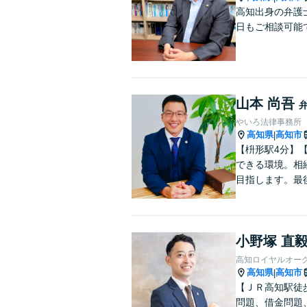
高知出身の弁護
日もご相談可能
山本 尚吾
やいろ法律事務所
高知県
高知市
|
【枡形駅4分】
できる環境。相
目指します。最
小野塚 直
高知ロイヤルオー
高知県
高知市
|
【ＪＲ高知駅徒
問題、借金問題