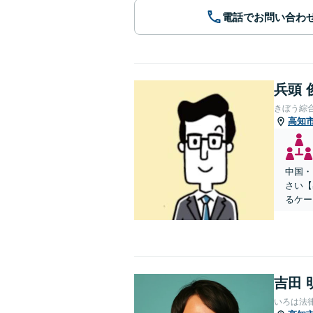
電話でお問い合わ
兵頭 
きぼう綜
高知
中国・
さい【
るケー
吉田 
いろは法