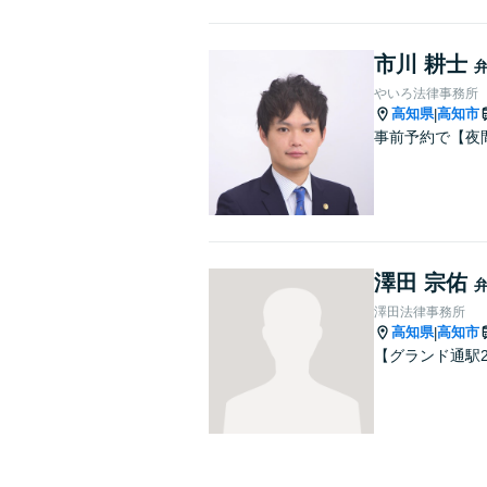
市川 耕士
やいろ法律事務所
高知県
高知市
|
事前予約で【夜
澤田 宗佑
澤田法律事務所
高知県
高知市
|
【グランド通駅