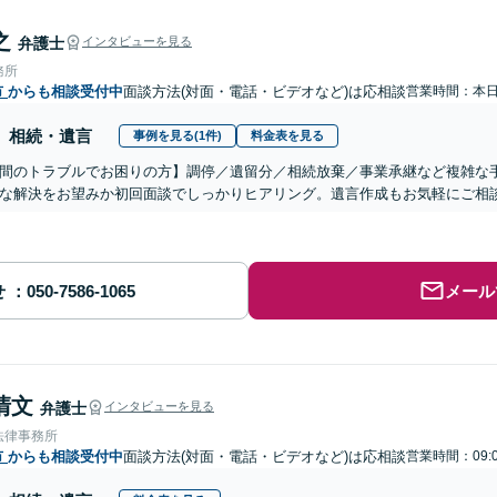
之
弁護士
インタビューを見る
務所
市
からも相談受付中
面談方法(対面・電話・ビデオなど)は応相談
営業時間：本
相続・遺言
事例を見る(1件)
料金表を見る
間のトラブルでお困りの方】調停／遺留分／相続放棄／事業承継など複雑な
な解決をお望みか初回面談でしっかりヒアリング。遺言作成もお気軽にご相
せ
メール
清文
弁護士
インタビューを見る
法律事務所
市
からも相談受付中
面談方法(対面・電話・ビデオなど)は応相談
営業時間：09: