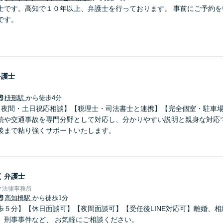
士です。高知で１０年以上、弁護士を行っております。 事前にご予約を
です。
弁護士
枡形駅
から徒歩4分
【夜間・土日祝応相談】【税理士・司法書士と連携】【完全個室・駐車
続や交通事故を専門分野として対応し、分かりやすい説明と親身な対応
後まで粘り強くサポートいたします。
毅
弁護士
ク法律事務所
高知橋駅
から徒歩1分
歩５分】【休日面談可】【夜間面談可】【受任後LINE対応可】離婚、
、刑事事件など、 お気軽にご相談ください。