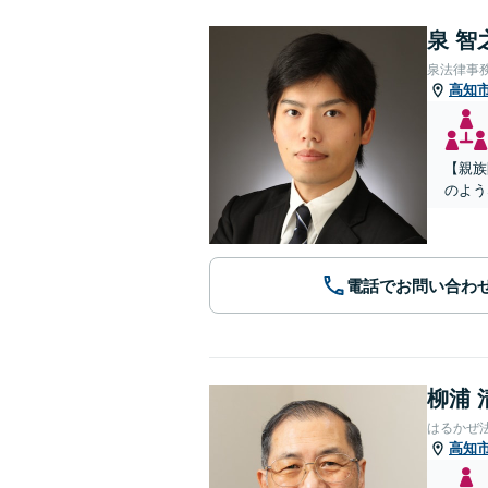
泉 智
泉法律事
高知
【親族
のよう
電話でお問い合わ
柳浦 
はるかぜ
高知