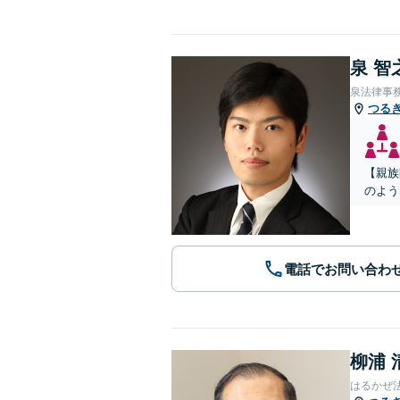
泉 智
泉法律事
つる
【親族
のよう
電話でお問い合わ
柳浦 
はるかぜ