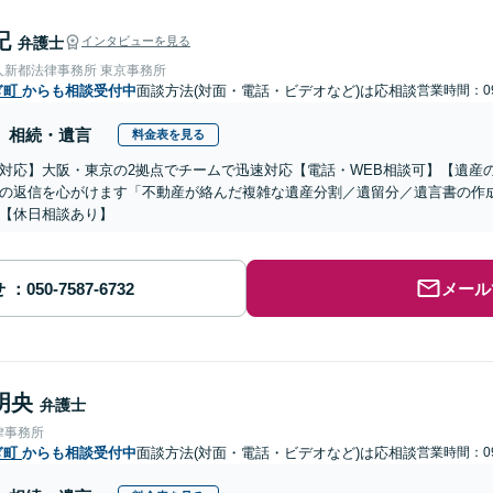
記
弁護士
インタビューを見る
人新都法律事務所 東京事務所
ぎ町
からも相談受付中
面談方法(対面・電話・ビデオなど)は応相談
営業時間：09
相続・遺言
料金表を見る
対応】大阪・東京の2拠点でチームで迅速対応【電話・WEB相談可】【遺産
の返信を心がけます「不動産が絡んだ複雑な遺産分割／遺留分／遺言書の作
【休日相談あり】
せ
メール
明央
弁護士
律事務所
ぎ町
からも相談受付中
面談方法(対面・電話・ビデオなど)は応相談
営業時間：09