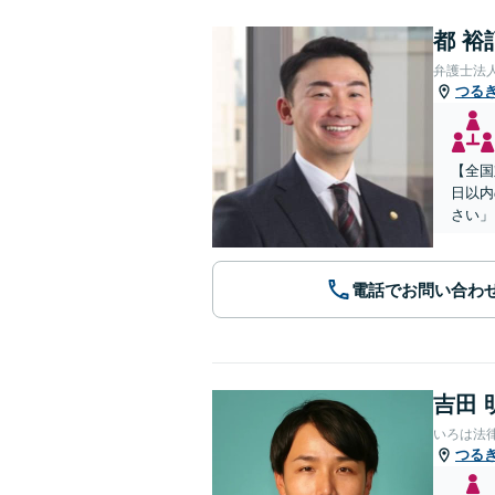
都 裕
弁護士法
つる
【全国
日以内
さい」
電話でお問い合わ
吉田 
いろは法
つる