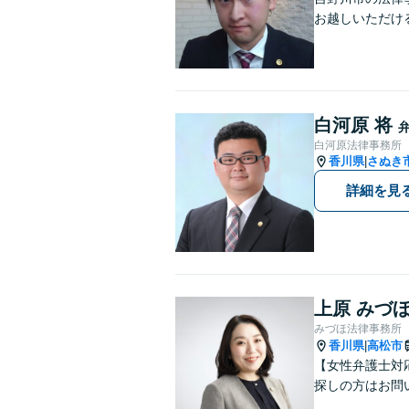
お越しいただけ
白河原 将
白河原法律事務所
香川県
さぬき
|
詳細を見
上原 みづ
みづほ法律事務所
香川県
高松市
|
【女性弁護士対
探しの方はお問