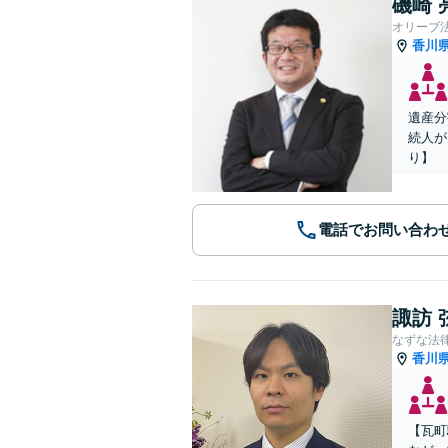
磯崎 
オリーブ
香川
遺産分
続人が
り】
電話でお問い合わ
諏訪 
なずな法
香川
【瓦町