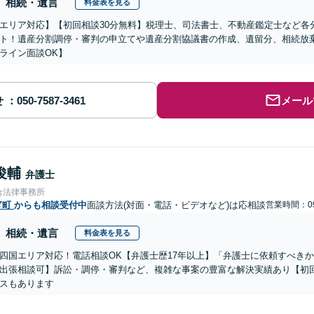
相続・遺言
料金表を見る
エリア対応】【初回相談30分無料】税理士、司法書士、不動産鑑定士など各
ト！遺産分割調停・審判の申立てや遺産分割協議書の作成、遺留分、相続放
ライン面談OK】
せ
メール
俊輔
弁護士
合法律事務所
ぎ町
からも相談受付中
面談方法(対面・電話・ビデオなど)は応相談
営業時間：09
相続・遺言
料金表を見る
四国エリア対応！電話相談OK【弁護士歴17年以上】「弁護士に依頼すべき
出張相談可】訴訟・調停・審判など、複雑な事案の豊富な解決実績あり【初
スもあります