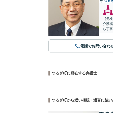
つる
【元検
介護福
ら丁寧
電話でお問い合わ
つるぎ町に所在する弁護士
つるぎ町から近い相続・遺言に強い