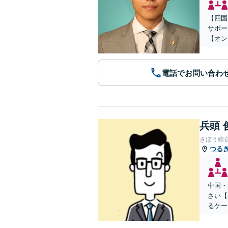
【四国
サポー
【オン
電話でお問い合わ
兵頭 
きぼう綜
つる
中国・
さい【
るケー