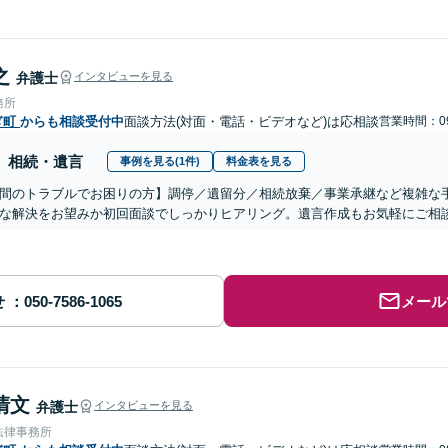
之
弁護士
インタビューを見る
務所
ぎ町
からも相談受付中
面談方法(対面・電話・ビデオなど)は応相談
営業時間：09
相続・遺言
事例を見る(1件)
料金表を見る
間のトラブルでお困りの方】調停／遺留分／相続放棄／事業承継など複雑な
な解決をお望みか初回面談でしっかりヒアリング。遺言作成もお気軽にご相
せ
メール
清文
弁護士
インタビューを見る
法律事務所