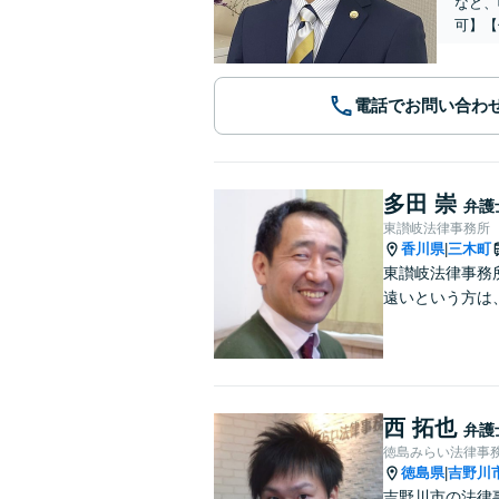
など、
可】【
電話でお問い合わ
多田 崇
弁護
東讃岐法律事務所
香川県
三木町
|
東讃岐法律事務
遠いという方は
西 拓也
弁護
徳島みらい法律事
徳島県
吉野川
|
吉野川市の法律