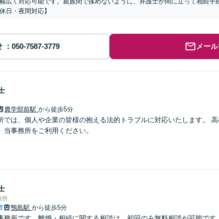
幅広く対応可能です。親族間で揉めないように、弁護士が間に立って相続手
休日・夜間対応】
せ
メール
士
農学部前駅
から徒歩5分
所では、個人や企業の皆様の抱える法的トラブルに対応いたします。 高
、当事務所をご利用ください。
士
務所
市
鴨島駅
から徒歩5分
事務所です。離婚・相続に関する相談は，初回のみ無料相談が可能です