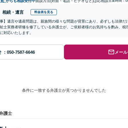
ぎ町
からも相談受付中
面談方法(対面・電話・ビデオなど)は応相談
営業時間：08
相続・遺言
料金表を見る
事】遺言や遺産問題は、親族間の様々な問題が背景にあり、必ずしも法律だ
祉士実務者研修を修了している弁護士が、ご依頼者様のお気持ちを酌み、税
に対応いたします。
せ
メール
条件に一致する弁護士が見つかりませんでした
弁護士