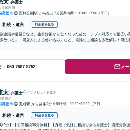
亮太
弁護士
法律事務所
県
高松市
栗林公園駅
から徒歩7分
営業時間：10:00~17:00（平日）
|
相続・遺言
料金表を見る
割協議や遺留分など、生前対策から亡くなった後のトラブル対応まで幅広い
多数いる」「同居人による使い込み」など、複雑なご相談も多数解決！司法
せ
メー
弦太
弁護士
インタビューを見る
律事務所
県
高松市
瓦町駅
から徒歩9分
営業時間：09:30~19:00（平日）
|
相続・遺言
料金表を見る
駅9分】【初回相談30分無料】【身近で気軽に相談できる弁護士】遺産分割