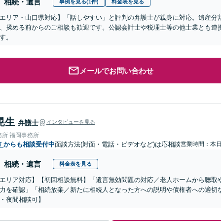
相続・遺言
事例を見る(1件)
料金表を見る
エリア・山口県対応】「話しやすい」と評判の弁護士が親身に対応。遺産分
、揉める前からのご相談も歓迎です。公認会計士や税理士等の他士業とも連
す。
メールでお問い合わせ
晃生
弁護士
インタビューを見る
務所 福岡事務所
市
からも相談受付中
面談方法(対面・電話・ビデオなど)は応相談
営業時間：本
相続・遺言
料金表を見る
エリア対応】【初回相談無料】「遺言無効問題の対応／老人ホームから聴取
力を確認」「相続放棄／新たに相続人となった方への説明や債権者への適切
・夜間相談可】