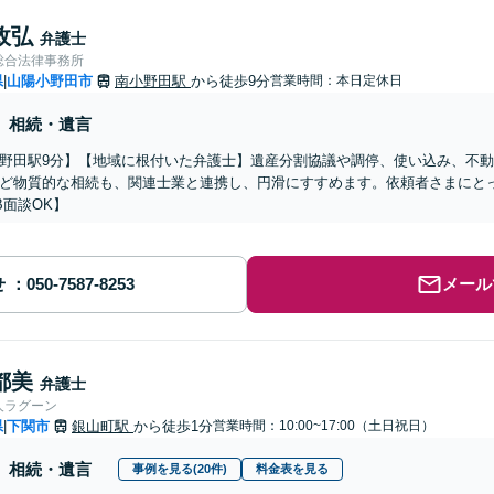
政弘
弁護士
総合法律事務所
県
山陽小野田市
南小野田駅
から徒歩9分
営業時間：本日定休日
|
相続・遺言
野田駅9分】【地域に根付いた弁護士】遺産分割協議や調停、使い込み、不
ど物質的な相続も、関連士業と連携し、円滑にすすめます。依頼者さまにと
B面談OK】
せ
メール
都美
弁護士
人ラグーン
県
下関市
銀山町駅
から徒歩1分
営業時間：10:00~17:00（土日祝日）
|
相続・遺言
事例を見る(20件)
料金表を見る