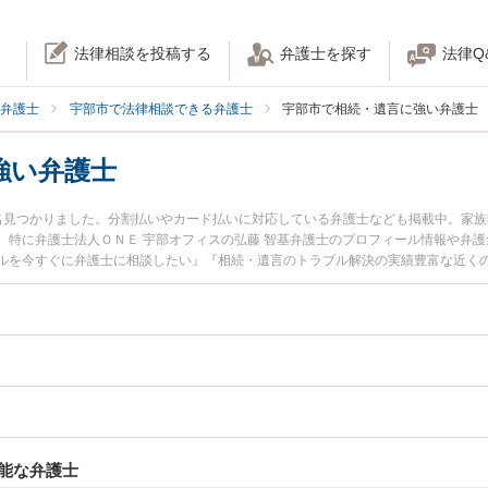
法律相談を投稿する
弁護士を探す
法律Q
弁護士
宇部市で法律相談できる弁護士
宇部市で相続・遺言に強い弁護士
強い弁護士
名見つかりました。分割払いやカード払いに対応している弁護士なども掲載中。家
。特に弁護士法人ＯＮＥ 宇部オフィスの弘藤 智基弁護士のプロフィール情報や弁
ルを今すぐに弁護士に相談したい』『相続・遺言のトラブル解決の実績豊富な近く
予約したい』などでお困りの相談者さんにおすすめです。
能な弁護士