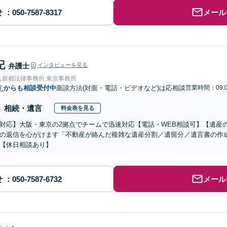
せ
メール
記
弁護士
インタビューを見る
人新都法律事務所 東京事務所
市
からも相談受付中
面談方法(対面・電話・ビデオなど)は応相談
営業時間：09:
相続・遺言
料金表を見る
対応】大阪・東京の2拠点でチームで迅速対応【電話・WEB相談可】【遺産
の返信を心がけます「不動産が絡んだ複雑な遺産分割／遺留分／遺言書の作
【休日相談あり】
せ
メール