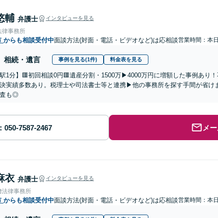
悠輔
弁護士
インタビューを見る
法律事務所
市
からも相談受付中
面談方法(対面・電話・ビデオなど)は応相談
営業時間：本
相続・遺言
事例を見る(1件)
料金表を見る
駅1分】🟥初回相談0円🟥遺産分割・1500万▶4000万円に増額した事例あ
決実績多数あり。税理士や司法書士等と連携▶他の事務所を探す手間が省け
査も◎
メー
麻衣
弁護士
インタビューを見る
﨑法律事務所
市
からも相談受付中
面談方法(対面・電話・ビデオなど)は応相談
営業時間：本