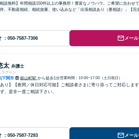
相談無料】年間相談150件以上の事務所！豊富なノウハウ。ご希望に合わせ
停、不動産相続、相続放棄、使い込みなど「出張相談あり（要相談）」【完
せ
メール
悠太
弁護士
人ラグーン
県
下関市
銀山町駅
から徒歩1分
営業時間：10:00~17:00（土日祝日）
|
あり】【夜間／休日対応可能】ご相談者さまに寄り添ってご対応します
ず、是非一度ご相談下さい。
せ
メール