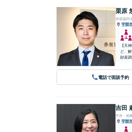
栗原 
赤坂協同
宇部
【天神
ど、解
財産調
電話で面談予約
吉田 
平井・柏
宇部