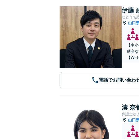
伊藤 
せとうち
山口
【南小
動産な
【WE
電話でお問い合わ
湊 奈
弁護士法
山口