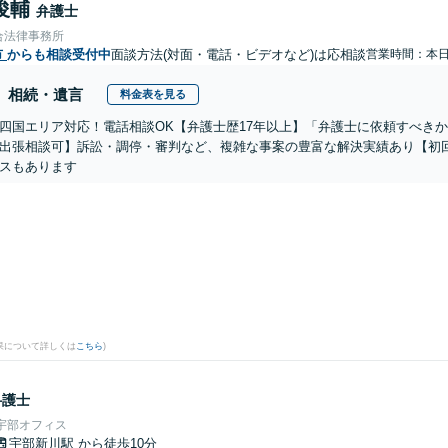
俊輔
弁護士
合法律事務所
市
からも相談受付中
面談方法(対面・電話・ビデオなど)は応相談
営業時間：本
相続・遺言
料金表を見る
四国エリア対応！電話相談OK【弁護士歴17年以上】「弁護士に依頼すべき
出張相談可】訴訟・調停・審判など、複雑な事案の豊富な解決実績あり【初
スもあります
果について詳しくは
こちら
)
弁護士
宇部オフィス
宇部新川駅
から徒歩10分