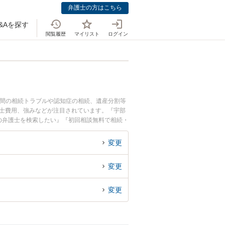
弁護士の方はこちら
&Aを探す
閲覧履歴
マイリスト
ログイン
族間の相続トラブルや認知症の相続、遺産分割等
護士費用、強みなどが注目されています。『宇部
の弁護士を検索したい』『初回相談無料で相続・
変更
変更
変更