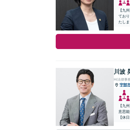
【九州
ており
たしま
川波 
Hi法律事
宇部
【九州
意思能
【休日