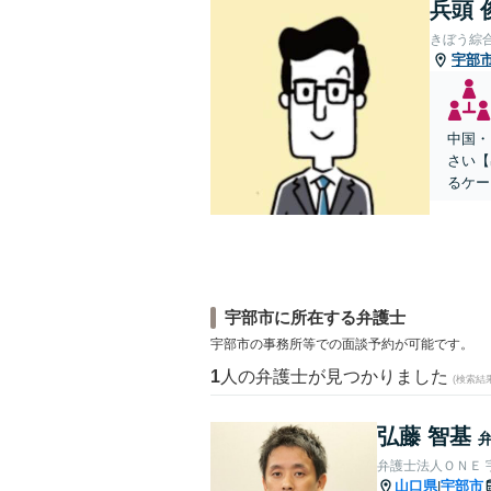
兵頭 
きぼう綜
宇部
中国・
さい【
るケー
宇部市に所在する弁護士
宇部市の事務所等での面談予約が可能です。
1
人の弁護士が見つかりました
(検索結
弘藤 智基
弁護士法人ＯＮＥ 
山口県
宇部市
|