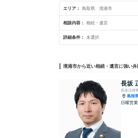
エリア
鳥取県、境港市
相談内容
相続・遺言
詳細条件
未選択
境港市から近い相続・遺言に強い弁
長坂 
長坂法律
島根
日曜営業