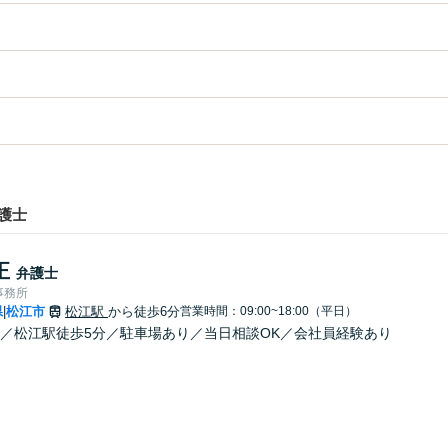
護士
正
弁護士
事務所
県
松江市
松江駅
から徒歩6分
営業時間：09:00~18:00（平日）
|
／松江駅徒歩5分／駐車場あり／当日相談OK／会社員経験あり