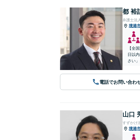
都 裕
弁護士法
境港
【全国
日以内
さい」
電話でお問い合わ
山口 
すずかけ
境港