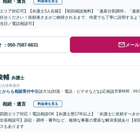
相続・遺言
料金表を見る
エリア対応可】【弁護士3人在籍】【初回相談無料】「遺産分割調停」「遺
任せください！依頼者さまがご納得されるまで、何度でも丁寧に説明するよ
当日／電話相談可】
せ
メール
俊輔
弁護士
合法律事務所
市
からも相談受付中
面談方法(対面・電話・ビデオなど)は応相談
営業時間：09:0
相続・遺言
料金表を見る
四国エリア対応！電話相談OK【弁護士歴17年以上】「弁護士に依頼すべき
出張相談可】訴訟・調停・審判など、複雑な事案の豊富な解決実績あり【初
スもあります