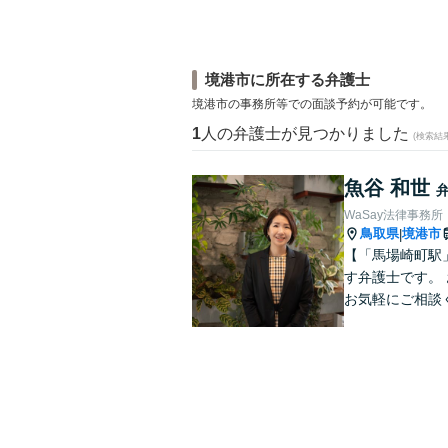
境港市に所在する弁護士
境港市の事務所等での面談予約が可能です。
1
人の弁護士が見つかりました
(検索結
魚谷 和世
WaSay法律事務所
鳥取県
境港市
|
【「馬場崎町駅
す弁護士です。
お気軽にご相談