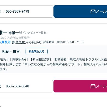
せ
メール
雄一
弁護士
インタビューを見る
人はくと総合法律事務所
県
鳥取市
鳥取駅
から徒歩4分
営業時間：09:00~17:00（平日）
|
相続・遺言
料金表を見る
場あり｜鳥取駅4分】【初回相談無料】地域密着｜鳥取の相続トラブルはお
担を軽減します「争いになる前からの相続対策をサポート」相続人それぞれ
ます。
せ
メール