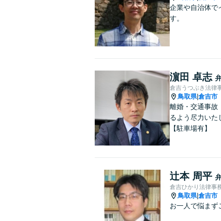
企業や自治体で
す。
濵田 卓志
倉吉うつぶき法律
鳥取県
倉吉市
|
離婚・交通事故
るよう尽力いた
【駐車場有】
辻本 周平
倉吉ひかり法律事
鳥取県
倉吉市
|
お一人で悩まず