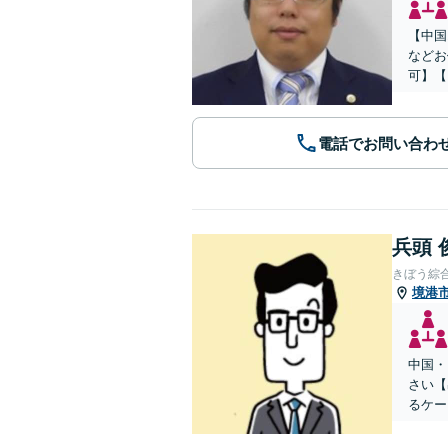
【中国
などお
可】【
電話でお問い合わ
兵頭 
きぼう綜
境港
中国・
さい【
るケー