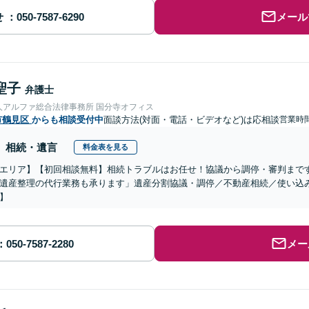
せ
メール
聖子
弁護士
人アルファ総合法律事務所 国分寺オフィス
市鶴見区
からも相談受付中
面談方法(対面・電話・ビデオなど)は応相談
営業時間
相続・遺言
料金表を見る
エリア】【初回相談無料】相続トラブルはお任せ！協議から調停・審判まで
遺産整理の代行業務も承ります」遺産分割協議・調停／不動産相続／使い込
】
メー