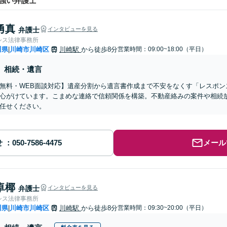
強い弁護士
勇真
弁護士
インタビューを見る
シス法律事務所
川県
川崎市川崎区
川崎駅
から徒歩8分
営業時間：09:00~18:00（平日）
|
相続・遺言
無料・WEB面談対応】遺産分割から遺言書作成まで不安をなくす「レスポン
心がけています。こまめな連絡で信頼関係を構築。不動産絡みの案件や相続
任せください。
せ
メール
卓椰
弁護士
インタビューを見る
シス法律事務所
川県
川崎市川崎区
川崎駅
から徒歩8分
営業時間：09:30~20:00（平日）
|