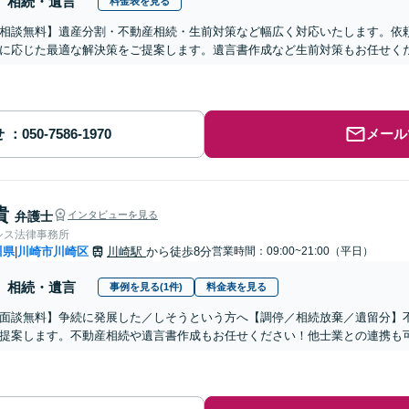
相続・遺言
料金表を見る
相談無料】遺産分割・不動産相続・生前対策など幅広く対応いたします。依
に応じた最適な解決策をご提案します。遺言書作成など生前対策もお任せくだ
せ
メール
貴
弁護士
インタビューを見る
シス法律事務所
川県
川崎市川崎区
川崎駅
から徒歩8分
営業時間：09:00~21:00（平日）
|
相続・遺言
事例を見る(1件)
料金表を見る
面談無料】争続に発展した／しそうという方へ【調停／相続放棄／遺留分】
提案します。不動産相続や遺言書作成もお任せください！他士業との連携も