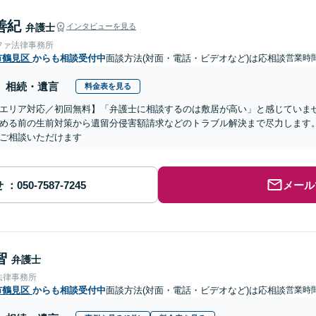
善紀
弁護士
インタビューを見る
ファ法律事務所
市鶴見区
からも相談受付中
面談方法(対面・電話・ビデオなど)は応相談
営業時間
相続・遺言
料金表を見る
エリア対応／初回無料】「弁護士に相談するのは敷居が高い」と感じていま
める前の生前対策から遺留分侵害額請求などのトラブル解決まで尽力します。
ご相談いただけます
せ
メール
智
弁護士
法律事務所
市鶴見区
からも相談受付中
面談方法(対面・電話・ビデオなど)は応相談
営業時間