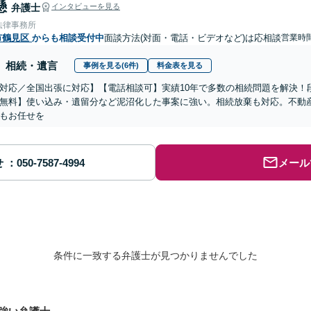
懸
弁護士
インタビューを見る
法律事務所
市鶴見区
からも相談受付中
面談方法(対面・電話・ビデオなど)は応相談
営業時間
相続・遺言
事例を見る(6件)
料金表を見る
対応／全国出張に対応】【電話相談可】実績10年で多数の相続問題を解決！
無料】使い込み・遺留分など泥沼化した事案に強い。相続放棄も対応。不動
もお任せを
せ
メール
条件に一致する弁護士が見つかりませんでした