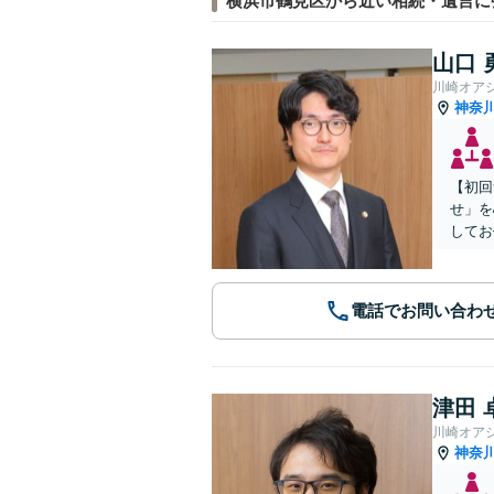
横浜市鶴見区から近い相続・遺言に
山口 
川崎オア
神奈
【初回
せ」を
してお
電話でお問い合わ
津田 
川崎オア
神奈