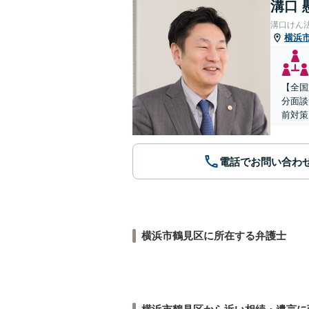
溝口 
溝口けん
横浜
【全国
分面談
前対策
電話でお問い合わ
横浜市鶴見区に所在する弁護士