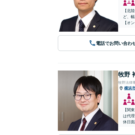
【北陸
ど、幅
【オン
電話でお問い合わ
牧野 
牧野法律
横浜
【関東
は代理
休日面