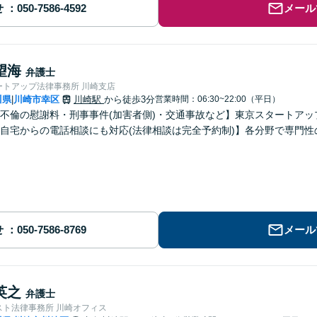
せ
メール
望海
弁護士
ートアップ法律事務所 川崎支店
川県
川崎市幸区
川崎駅
から徒歩3分
営業時間：06:30~22:00（平日）
|
不倫の慰謝料・刑事事件(加害者側)・交通事故など】東京スタートアッ
自宅からの電話相談にも対応(法律相談は完全予約制)】各分野で専門
せ
メール
英之
弁護士
スト法律事務所 川崎オフィス