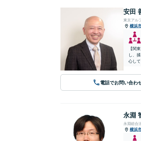
安田 
東京アル
横浜
【関東
し、揉
心して
電話でお問い合わ
永淵 
永淵総合
横浜