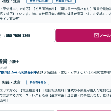
相続・遺言
事例を見る(3件)
料金表を見る
・甲信越エリア対応】【初回面談無料】【司法書士の資格有り】遺産分割協
広く対応しています。特に会社経営者の相続の経験が豊富です。お気軽にご
ライン面談可】
せ
メール
裕貴
弁護士
事務所
市鶴見区
からも相談受付中
面談方法(対面・電話・ビデオなど)は応相談
営業時間
相続・遺言
料金表を見る
エリア対応】【電話相談可】【初回相談無料】株式や不動産が絡んだ複雑な
で交渉するので、ストレスも軽減【生前対策】遺言書・民事信託など、依頼
談可】