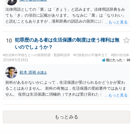
法律用語としての「業」は「ぎょう」と読みます。法律用語辞典をみ
ても「き」の項目に記載があります。 ちなみに「業」は「なりわい」
と読むこともありますが，漢和辞典の訓読みの箇所には記載がないで
す。「生業」と表記するのがよいでしょう。
10
犯罪歴のある者は生活保護の制度は使う権利は無
いのでしょうか？
#自治体や学校などへの損害賠償・慰謝料請求
#行政処分の不服申立て
#国や自治体
2018年5月28日
役にたった
18
鈴木 崇裕
弁護士
前科があるかないかによって，生活保護が受けられるかどうかが変わ
ることはありません。 前科の有無は，生活保護の受給要件ではありま
せん。 役所は生活保護に消極的（できれば受け容れたくない）な姿勢
を示すことが多いようですが， 受給要件を満たしていることをきちん
と説明しましょう。
もっとみる