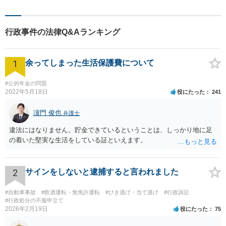
丁寧な対応とわかりやすい説
明を心がけています。早期解
決のため、まずはお気軽にご
行政事件の法律Q&Aランキング
相談ください。
1
余ってしまった生活保護費について
#公的年金の問題
2022年5月18日
役にたった
241
濵門 俊也
弁護士
違法にはなりません。貯金できているということは、しっかり地に足
の着いた堅実な生活をしている証といえます。
2
サインをしないと逮捕すると言われました
#自動車事故
#飲酒運転・無免許運転
#ひき逃げ・当て逃げ
#行政訴訟
#行政処分の不服申立て
2026年2月19日
役にたった
75