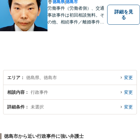
お気軽にご相談ください。
徳島県
徳島市
|
労働事件（労働者側）、交通
詳細を見
事故事件は初回相談無料。そ
る
の他、相続事件／離婚事件／
債務整理／行政事件など、幅
広い問題に対応可能！完全個
室対応でプライバシーが守ら
れます。【無料駐車場】
エリア
徳島県、徳島市
変更
相談内容
行政事件
変更
詳細条件
未選択
変更
徳島市から近い行政事件に強い弁護士