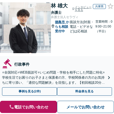
林 雄大
兵庫県
インタビュー
を見る
弁護士
弁護士法人セラヴィ
営業時間：0
徳島市
か
面談方法(対面・
らも相談
電話・ビデオな
9:00~21:00
受付中
ど)は応相談
（平日）
行政事件
⭐️全国対応⭐️WEB面談可⭐️いじめ問題・学校を相手にした問題に特化⭐️
学校生活でお困りのお子さまと保護者の方、学校関係者の方のお気持
ちに寄り添い、「適切な問題解決」を目指します。【初回相談20分無
料】
事例を見る(2件)
料金表を見る
電話でお問い合わせ
メールでお問い合わせ