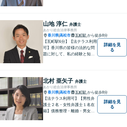
ります。秘密厳守、親身な相
談、最適な解決策をご提案い
たします。離婚・借金・刑事
事件・交通事故・不動産問題
山地 淳仁
弁護士
など幅広く対応。即日対応も
あかり総合法律事務所
可能。まずはお気軽にご相談
香川県
高松市
瓦町駅
から徒歩8分
|
ください。
【瓦町駅6分】【法テラス利用
詳細を見
可】香川県の皆様の法的な問
る
題に対して、私の経験と知識
を活かし、最善の解決策をご
提案いたします。どんなお悩
みでもお気軽にご相談くださ
い。少しでもお役に立てるよ
北村 亜矢子
弁護士
う全力でサポートいたしま
あかり総合法律事務所
す。
香川県
高松市
瓦町駅
から徒歩8分
|
【法テラス利用可】【男性弁
詳細を見
護士２名・女性弁護士１名在
る
籍】債務整理・離婚・男女問
題・相続・労働問題・企業法
務・犯罪被害者支援に注力。