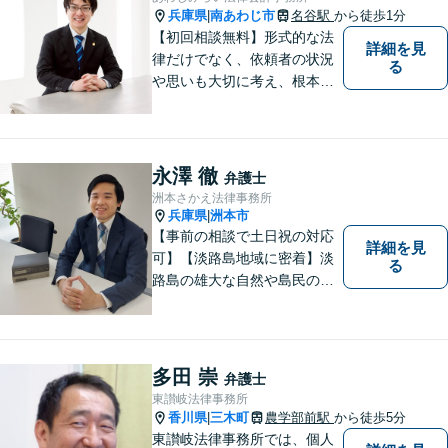
兵庫県
南あわじ市
名谷駅
から徒歩1分
|
【初回相談無料】形式的な法
詳細を見
律だけでなく、依頼者の状況
る
や思いも大切に考え、根本的
なトラブル解決を目指して全
力で取り組んでいます。 相談
者の立場に寄り添い、一人ひ
とりに合ったサポートを心が
永澤 徹
弁護士
けています。【夜間・休日相
洲本さかえ法律事務所
談可能】【オンライン出張相
兵庫県
洲本市
|
談可】
【事前の相談で土日祝の対応
詳細を見
可】【淡路島地域に密着】淡
る
路島の雄大な自然や島民の
方々の温かい人柄の魅力に触
れ、この地で弁護士活動に全
力で励んでおります。事前の
ご相談で土日祝・時間外対応
多田 崇
弁護士
が可能です。
東讃岐法律事務所
香川県
三木町
農学部前駅
から徒歩5分
|
東讃岐法律事務所では、個人