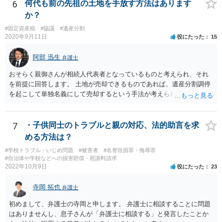
ります。
6
何代も前の先祖の土地を手放す方法はあります
か？
#固定資産税
#協議
#遺産分割
2020年9月11日
役にたった
15
阿部 迅生
弁護士
おそらく親御さんが相続人代表者となっているものと考えられ、それ
を前提に回答します。 土地が売却できるものであれば、遺産分割調停
を起こして単独名義にして売却するという手法が考えられます。 相続
人を見つけ出すことは時間と費用はかかりますが、実現できないこと
ではないです。問題は売却できる土地かどうかとどの程度で売却でき
るかになります。 売却できない又は売却できたとしてもわずかな金額
7
・子供同士のトラブルと親の対応、法的助言を求
であるとなれば、共有持ち分の放棄ができるかの検討になりますが、
める方法は？
放棄できたとしても時間と費用はかかるので、固定資産税の金額と比
#学校トラブル・いじめ問題
#被害者
#名誉毀損罪・侮辱罪
較して費用対効果があるかどうかという検討になります。
#自治体や学校などへの損害賠償・慰謝料請求
2022年10月9日
役にたった
23
寺岡 拓也
弁護士
初めまして、弁護士の寺岡と申します。 弁護士に相談することに問題
はありませんし、息子さんが「弁護士に相談する」と発言したことか