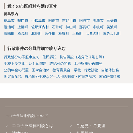
近くの市区町村を選び直す
徳島県内
徳島市
鳴門市
小松島市
阿南市
吉野川市
阿波市
美馬市
三好市
勝浦町
上勝町
佐那河内村
石井町
神山町
那賀町
牟岐町
美波町
海陽町
松茂町
北島町
藍住町
板野町
上板町
つるぎ町
東みよし町
行政事件の分野詳細で絞り込む
行政処分の不服申立て
住民訴訟
抗告訴訟（処分取り消し等）
学校トラブル・いじめ問題
許認可の問題
土地収用や再開発
公的年金の問題
国や自治体
教育委員会・学校
行政訴訟
自治体法務
固定資産税
自治体や学校などへの損害賠償・慰謝料請求
国家賠償請求
ココナラ法律相談について
ココナラ法律相談とは
ご意見・ご要望