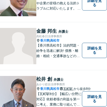
詳細を見
や企業の皆様の抱える法的ト
る
ラブルに対応いたします。 高
松まで行くのは少し遠いとい
う方は、当事務所をご利用く
ださい。
金藤 邦生
弁護士
高松春日法律事務所
香川県
高松市
|
【香川県高松市】法的問題・
詳細を見
紛争を迅速に解決! 債務・離
る
婚・相続・交通事故などの問
題でお困り方はぜひ一度ご相
談ください。
松井 創
弁護士
あかり総合法律事務所
香川県
高松市
瓦町駅
から徒歩8分
|
【瓦町駅8分】【幅広い分野に
詳細を見
対応】依頼者様の利益を第一
る
に考え、業務に取り組んでお