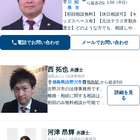
川
松
|
1:00（平日）
ら徒歩2分
県
市
【初回相談無料】【休日相談可】【キ
ッズスペース有】【元法テラス常勤弁
護士】どのような方でも、相談しやす
い環境を整えています。依頼者様に寄
り添った対応を心がけています。【離
電話でお問い合わせ
メールでお問い合わせ
婚・男女問題】DV被害へ積極的に対
応。お気軽にご相談ください。
西 拓也
弁護士
徳島みらい法律事務所
徳島県
吉野川市
鴨島駅
から徒歩5分
|
吉野川市の法律事務所です。
詳細を見
離婚・相続に関する相談は，
る
初回のみ無料相談が可能です
（要予約，事務所にお越しい
ただける方のみ。電話相談不
可。）。
河津 昂輝
弁護士
あわじみらい法律会計事務所