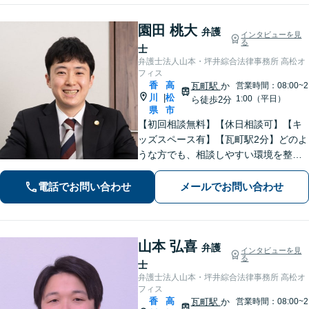
園田 桃大
弁護
インタビューを見
る
士
弁護士法人山本・坪井綜合法律事務所 高松オ
フィス
香
高
瓦町駅
か
営業時間：08:00~2
川
松
|
1:00（平日）
ら徒歩2分
県
市
【初回相談無料】【休日相談可】【キ
ッズスペース有】【瓦町駅2分】どのよ
うな方でも、相談しやすい環境を整え
ています。依頼者様に寄り添った対応
を心がけています。【離婚・男女問
電話でお問い合わせ
メールでお問い合わせ
題】DV被害へ積極的に対応。お気軽に
ご相談ください。
山本 弘喜
弁護
インタビューを見
る
士
弁護士法人山本・坪井綜合法律事務所 高松オ
フィス
香
高
瓦町駅
か
営業時間：08:00~2