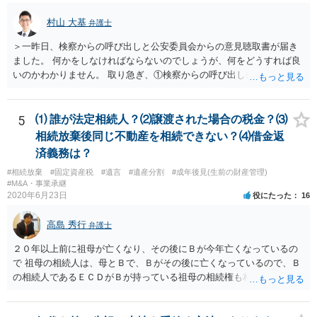
村山 大基
弁護士
＞一昨日、検察からの呼び出しと公安委員会からの意見聴取書が届き
ました。 何かをしなければならないのでしょうが、何をどうすれば良
いのかわかりません。 取り急ぎ、①検察からの呼び出しにはきちんと
応じることと、②早めに届いた書類を持って弁護士に相談に行くのが
いいと思います。 ＞示談と刑事の両方を相談できる弁護士の先生をさ
がしております。 ネットでさがすとあまりの多さに戸惑っておりま
5
⑴ 誰が法定相続人？⑵譲渡された場合の税金？⑶
す。 どの方にお願いしても同じなのでしょうか。 話してみた感じや説
相続放棄後同じ不動産を相続できない？⑷借金返
明など、いろいろ考慮して判断することになります。 書類が届いたば
済義務は？
かりで不安でしょうから、どこかしら相談に行ってみると良いと思い
#相続放棄
#固定資産税
#遺言
#遺産分割
#成年後見(生前の財産管理)
ます。 複数の弁護士に相談されて決められるケースもありますし、は
#M&A・事業承継
じめに相談したところで依頼しなければならないわけではありませ
2020年6月23日
役にたった
16
ん。
高島 秀行
弁護士
２０年以上前に祖母が亡くなり、その後にＢが今年亡くなっているの
で 祖母の相続人は、母とＢで、Ｂがその後に亡くなっているので、Ｂ
の相続人であるＥＣＤがＢが持っている祖母の相続権も相続すること
となります。 したがって、遺産分割協議するにも、相続放棄するにも
Ｅも行う必要があります。 Ｂの配偶者であるＥは常にＢの相続人とな