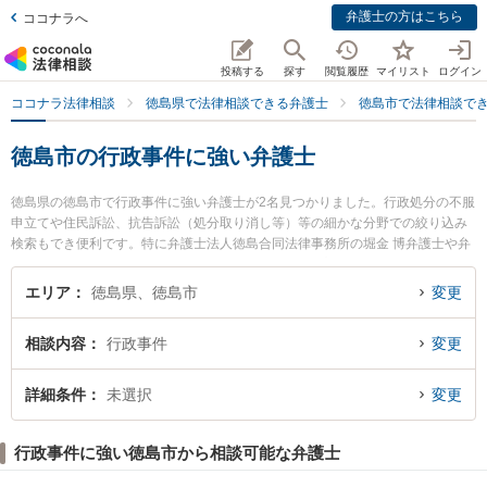
弁護士の方はこちら
ココナラへ
投稿する
探す
閲覧履歴
マイリスト
ログイン
ココナラ法律相談
徳島県で法律相談できる弁護士
徳島市で法律相談で
徳島市の行政事件に強い弁護士
徳島県の徳島市で行政事件に強い弁護士が2名見つかりました。行政処分の不服
申立てや住民訴訟、抗告訴訟（処分取り消し等）等の細かな分野での絞り込み
検索もでき便利です。特に弁護士法人徳島合同法律事務所の堀金 博弁護士や弁
護士法人徳島合同法律事務所の菊池 真喜男弁護士のプロフィール情報や弁護士
費用、強みなどが注目されています。『徳島市で土日や夜間に発生した行政事
エリア
徳島県、徳島市
変更
件のトラブルを今すぐに弁護士に相談したい』『行政事件のトラブル解決の実
績豊富な近くの弁護士を検索したい』『初回相談無料で行政事件を法律相談で
相談内容
行政事件
変更
きる徳島市内の弁護士に相談予約したい』などでお困りの相談者さんにおすす
めです。
詳細条件
未選択
変更
行政事件に強い徳島市から相談可能な弁護士