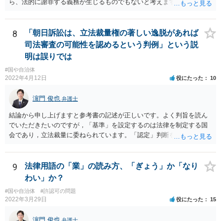
ら、法的に謝罪する義務が生じるものでもないと考えます。 経緯から
してもはや当人同士でのお話は難しい段階にきているようにも思いま
す。 子どもの専門相談窓口もありますし、一度相談だけでもしてはい
かがでしょうか。
8
「朝日訴訟は、立法裁量権の著しい逸脱があれば
司法審査の可能性を認めるという判例」という説
明は誤りでは
#国や自治体
2022年4月12日
役にたった
10
濵門 俊也
弁護士
結論から申し上げますと参考書の記述が正しいです。よく判旨を読ん
でいただきたいのですが，「基準」を設定するのは法律を制定する国
会であり，立法裁量に委ねられています。「認定」判断をするのが行
政であり，行政裁量に委ねられています。「現実の生活条件を無視し
て著しく低い基準を設定する」おそれのある主体は国会です。ですの
で，後の「裁量権」の主体も国会となります。
9
法律用語の「業」の読み方、「ぎょう」か「なり
わい」か？
#国や自治体
#許認可の問題
2022年3月29日
役にたった
15
濵門 俊也
弁護士