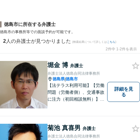
徳島市に所在する弁護士
徳島市の事務所等での面談予約が可能です。
2
人の弁護士が見つかりました
(検索結果について詳しくは
こちら
)
2件中 1-2件を表示
堀金 博
弁護士
弁護士法人徳島合同法律事務所
徳島県
徳島市
|
【法テラス利用可能】【労働
詳細を見
問題（労働者側）、交通事故
る
に注力（初回相談無料）】市
民の生活に関わる身近な事件
（労働問題/交通事故/不動産賃
貸借/消費者問題/離婚/相続/債
務整理など）を中心に、社会
菊池 真喜男
弁護士
的事件にも対応いたします。
弁護士法人徳島合同法律事務所