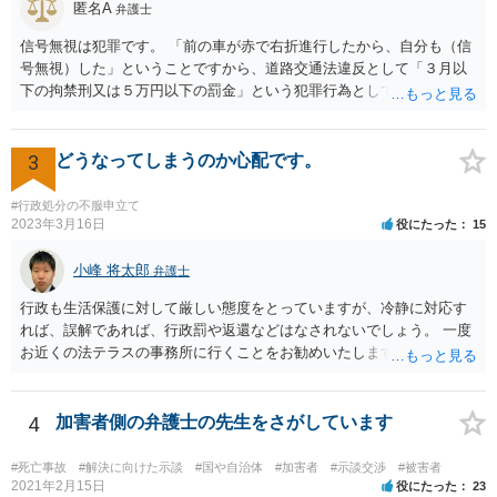
匿名A
弁護士
信号無視は犯罪です。 「前の車が赤で右折進行したから、自分も（信
号無視）した」ということですから、道路交通法違反として「３月以
下の拘禁刑又は５万円以下の罰金」という犯罪行為として処罰される
可能性がありました。 となると、警察官としては、あなたがサインし
ようとしまいと現行犯逮捕できるわけです。 そこを、「サインをしな
いと逮捕する」というのは、「現行犯逮捕して刑事処分（罰金でも前
3
どうなってしまうのか心配です。
科になる）にできるが、認めてサインすれば反則処理（何千円程度の
反則金があっても前科にならない）ですませてあげる」という意味で
#行政処分の不服申立て
す。 あなたはこの警察官を非難するのではなく、感謝すべきというこ
2023年3月16日
役にたった
15
とです。 警察官の「こんな事を言うのだったら免許証返した方がい
い」との発言ですが、実際「前の車が赤で右折進行したから、自分も
小峰 将太郎
弁護士
（信号無視）した」というあなたと同じ考えの人が運転をしている公
行政も生活保護に対して厳しい態度をとっていますが、冷静に対応す
道は、きちんと交通ルールを守っている人や歩行者らにとってとても
れば、誤解であれば、行政罰や返還などはなされないでしょう。 一度
危険なものであり怖いので、そのような人には是非とも運転免許を返
お近くの法テラスの事務所に行くことをお勧めいたします。
納してほしいと思うのが社会の大勢です。 実際「交通違反を繰り返せ
ば免許停止や取消（強制返納）になる」のはそういうことです。 たま
たま（あなたにとって）いい警察官にあたったことをきっかけに、む
4
加害者側の弁護士の先生をさがしています
しろ今回を苦い薬（良い教訓）として反省し、次回から「前の車は赤
で右折進行したけど、自分は右折進行を思いとどまった」と交通ルー
ルを遵守するドライバーになってほしいと期待しています。
#死亡事故
#解決に向けた示談
#国や自治体
#加害者
#示談交渉
#被害者
2021年2月15日
役にたった
23