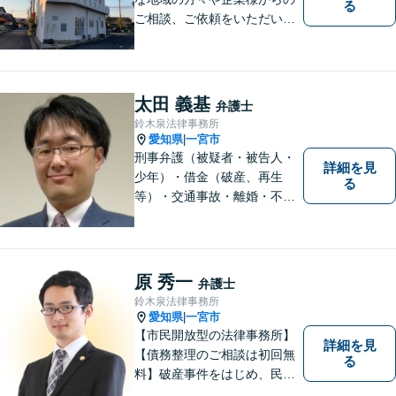
る
ご相談、ご依頼をいただいて
おります。完全個室の相談
室、駐車場完備でお待ちして
おります。
太田 義基
弁護士
鈴木泉法律事務所
愛知県
一宮市
|
刑事弁護（被疑者・被告人・
詳細を見
少年）・借金（破産、再生
る
等）・交通事故・離婚・不貞
慰謝料・不動産に関するトラ
ブル（明渡し、賃料未払い、
売買等）・親族関係を巡るト
ラブル（相続、遺言等）・犯
原 秀一
弁護士
罪被害者対応を主に取り扱っ
鈴木泉法律事務所
ております
愛知県
一宮市
|
【市民開放型の法律事務所】
詳細を見
【債務整理のご相談は初回無
る
料】破産事件をはじめ、民事
事件、刑事事件など幅広く対