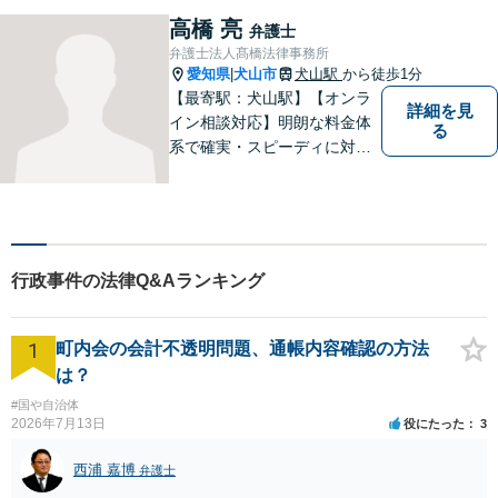
分かりやすい説明を心がけま
高橋 亮
弁護士
す。お気軽にご相談くださ
弁護士法人髙橋法律事務所
い！
愛知県
犬山市
犬山駅
から徒歩1分
|
【最寄駅：犬山駅】【オンラ
詳細を見
イン相談対応】明朗な料金体
る
系で確実・スピーディに対応
します。離婚問題／刑事事件
／企業法務／ネット問題／労
働問題など、幅広いトラブル
に対応します。【初回相談無
料】法律トラブルでお悩みの
行政事件の法律Q&Aランキング
方は、お気軽にご相談くださ
い。
1
町内会の会計不透明問題、通帳内容確認の方法
は？
#国や自治体
2026年7月13日
役にたった
3
西浦 嘉博
弁護士