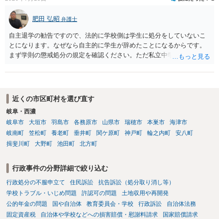
肥田 弘昭
弁護士
自主退学の勧告ですので、法的に学校側は学生に処分をしていないこ
とになります。なぜなら自主的に学生が辞めたことになるからです。
まず学則の懲戒処分の規定を確認ください。ただ私立中学ですので裁
量が大きいです。争う場合は、正式に処分をして貰い対応することに
なるかと思います。その中で、懲戒処分として退学処分を上記事情か
ら出すかどうかです。ご参考にしてください。子供の権利委員会は各
弁護士会にありますので相談するのも良いかと思います。
近くの市区町村を選び直す
岐阜・西濃
岐阜市
大垣市
羽島市
各務原市
山県市
瑞穂市
本巣市
海津市
岐南町
笠松町
養老町
垂井町
関ケ原町
神戸町
輪之内町
安八町
揖斐川町
大野町
池田町
北方町
行政事件の分野詳細で絞り込む
行政処分の不服申立て
住民訴訟
抗告訴訟（処分取り消し等）
学校トラブル・いじめ問題
許認可の問題
土地収用や再開発
公的年金の問題
国や自治体
教育委員会・学校
行政訴訟
自治体法務
固定資産税
自治体や学校などへの損害賠償・慰謝料請求
国家賠償請求