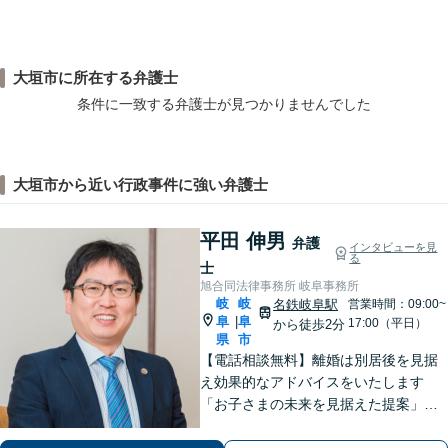
大垣市に所在する弁護士
条件に一致する弁護士が見つかりませんでした
大垣市から近い行政事件に強い弁護士
平田 伸男
弁護
インタビューを見
る
士
旭合同法律事務所 岐阜事務所
岐
岐
名鉄岐阜駅
営業時間：09:00~
阜
阜
|
17:00（平日）
から徒歩2分
県
市
【電話相談無料】離婚は別居後を見据
え効果的なアドバイスをいたします
「お子さまの未来を見据えた提案」遺
産分割協議・調停は、ぜひ私にご相談
ください【岐阜駅3分】他業種との連携