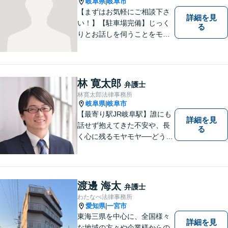
岐阜県
岐阜市
|
【まずはお気軽にご相談下さ
詳細を見
い！】【駐車場完備】じっく
る
りとお話しを伺うことをモッ
トーにしております。
林 寛太郎
弁護士
林寛太郎法律事務所
岐阜県
岐阜市
|
【最寄り駅JR岐阜駅】誰にも
詳細を見
話せず抱えてきた不安や、長
る
く心に残るモヤモヤ──どうぞ
安心してお聞かせください。
あなたの想いに丁寧に寄り添
いながら、これからの一歩を
一緒に見つけていきます。
渡邊 海太
弁護士
【丁寧なヒアリング】【地域
わたなべ法律事務所
密着型の法律事務所】
愛知県
一宮市
|
東海三県を中心に、全国様々
詳細を見
な地域の方々や企業様からの