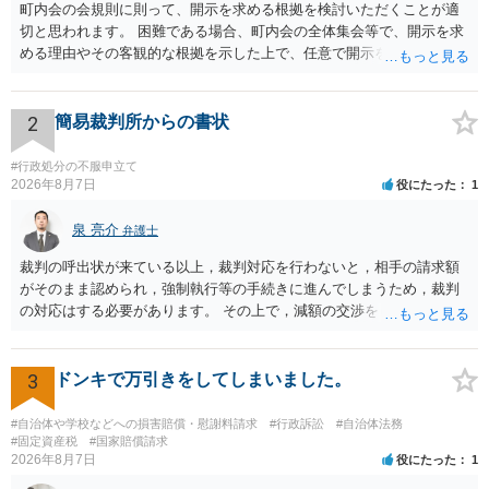
町内会の会規則に則って、開示を求める根拠を検討いただくことが適
切と思われます。 困難である場合、町内会の全体集会等で、開示を求
める理由やその客観的な根拠を示した上で、任意で開示を求めること
が考えられます。 より詳細についてお聞きになりたい場合、最寄りの
法律事務所での相談を検討ください。
2
簡易裁判所からの書状
#行政処分の不服申立て
2026年8月7日
役にたった
1
泉 亮介
弁護士
裁判の呼出状が来ている以上，裁判対応を行わないと，相手の請求額
がそのまま認められ，強制執行等の手続きに進んでしまうため，裁判
の対応はする必要があります。 その上で，減額の交渉をしたり，分割
の交渉をしたりした上で，金額や支払方法を決めた上で和解とするこ
ととなるかと思われます。 個別のご相談を希望される場合は，希望す
る弁護士に面談の予約を入れ日程調整の上で面談を行うと良いでしょ
3
ドンキで万引きをしてしまいました。
う。
#自治体や学校などへの損害賠償・慰謝料請求
#行政訴訟
#自治体法務
#固定資産税
#国家賠償請求
2026年8月7日
役にたった
1