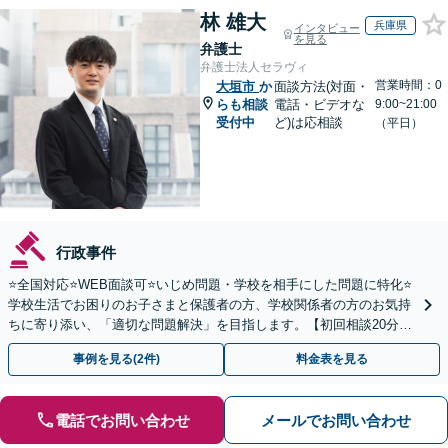
林 雄大
兵庫県
インタビュー
を見る
弁護士
弁護士法人セラヴィ
営業時間：0
大垣市
か
面談方法(対面・
らも相談
電話・ビデオな
9:00~21:00
受付中
ど)は応相談
（平日）
行政事件
⭐️全国対応⭐️WEB面談可⭐️いじめ問題・学校を相手にした問題に特化⭐️
学校生活でお困りのお子さまと保護者の方、学校関係者の方のお気持
ちに寄り添い、「適切な問題解決」を目指します。【初回相談20分無
料】
事例を見る(2件)
料金表を見る
電話でお問い合わせ
メールでお問い合わせ