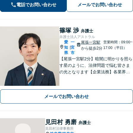
電話でお問い合わせ
メールでお問い合わせ
で不動産トラブルを回避【休日・夜間
面談可】【ビデオ面談あり】
篠塚 渉
弁護士
弁護士法人アストラル
愛
一
尾張一宮駅
営業時間：09:00~
知
宮
|
17:00（平日）
から徒歩2分
県
市
【尾張一宮駅2分】暗闇に明かりを照ら
す星のように、法律問題で悩む皆さま
の光となります【企業法務】各業界特
有の事情にも配慮し、最適なアドバイ
スを【離婚問題】女性弁護士在籍／証
拠収集・協議前〜紛争段階、どのフェ
メールでお問い合わせ
ーズにも対応【完全個室】
見田村 勇磨
弁護士
見田村法律事務所