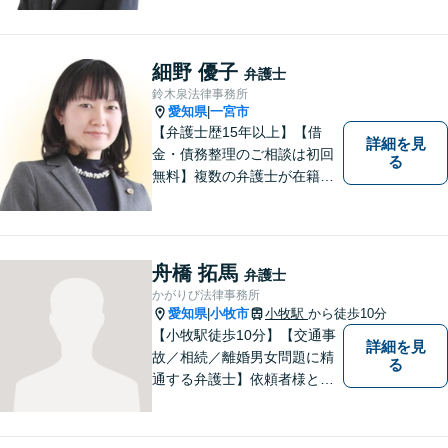
応しています。「こんなこと
相談してもいいのか分からな
い」という方も、まずはお気
細野 優子
弁護士
軽にご相談ください。
鈴木泉法律事務所
愛知県
一宮市
|
【弁護士歴15年以上】【借
詳細を見
金・債務整理のご相談は初回
る
無料】複数の弁護士が在籍し
様々な相談に幅広く対応して
います。相談者さまのお話し
を丁寧にヒアリングし、寄り
添うことを大切にしておりま
舟橋 拓馬
弁護士
す。お気軽にご相談ください
かがりび法律事務所
【分割払い可】【完全個室】
愛知県
小牧市
小牧駅
から徒歩10分
|
【小牧駅徒歩10分】【交通事
詳細を見
故／相続／離婚男女問題に精
る
通する弁護士】依頼者様との
コミュニケーションを大切に
し、本質的な解決を目指しま
す。堅苦しくない雰囲気で、