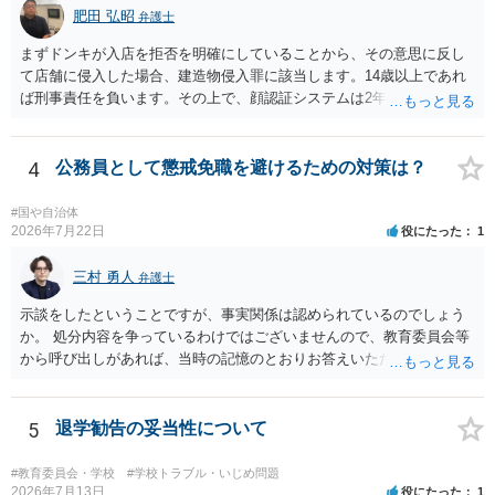
肥田 弘昭
弁護士
まずドンキが入店を拒否を明確にしていることから、その意思に反し
て店舗に侵入した場合、建造物侵入罪に該当します。14歳以上であれ
ば刑事責任を負います。その上で、顔認証システムは2年程度で削除さ
れている可能性は高くはありません。発覚した場合の法的リスクが高
いです。そのドンキにどうしても行かないといけない理由は不明です
が、保護者に町田のドンキに連絡をして許可を貰うのが一番安全かと
4
公務員として懲戒免職を避けるための対策は？
思います。ご参考にしてください。
#国や自治体
2026年7月22日
役にたった
1
三村 勇人
弁護士
示談をしたということですが、事実関係は認められているのでしょう
か。 処分内容を争っているわけではございませんので、教育委員会等
から呼び出しがあれば、当時の記憶のとおりお答えいただくことにな
るかと思います。
5
退学勧告の妥当性について
#教育委員会・学校
#学校トラブル・いじめ問題
2026年7月13日
役にたった
1