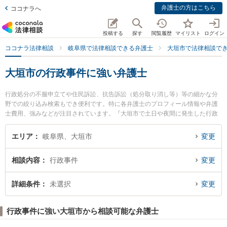
弁護士の方はこちら
ココナラへ
投稿する
探す
閲覧履歴
マイリスト
ログイン
ココナラ法律相談
岐阜県で法律相談できる弁護士
大垣市で法律相談で
大垣市の行政事件に強い弁護士
行政処分の不服申立てや住民訴訟、抗告訴訟（処分取り消し等）等の細かな分
野での絞り込み検索もでき便利です。特に各弁護士のプロフィール情報や弁護
士費用、強みなどが注目されています。『大垣市で土日や夜間に発生した行政
事件のトラブルを今すぐに弁護士に相談したい』『行政事件のトラブル解決の
実績豊富な近くの弁護士を検索したい』『初回相談無料で行政事件を法律相談
エリア
岐阜県、大垣市
変更
できる大垣市内の弁護士に相談予約したい』などでお困りの相談者さんにおす
すめです。
相談内容
行政事件
変更
詳細条件
未選択
変更
行政事件に強い大垣市から相談可能な弁護士