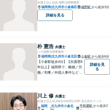
ので、お気軽にご相談くださ
弁護士法人自由 城野法律事務所
いませ。【駐車場あり】
福岡県
北九州市小倉南区
城野駅
から徒歩3分
|
詳細を見る
朴 憲浩
弁護士
ハナ国際法律事務所
福岡県
北九州市小倉北区
小倉駅
から徒歩6分
|
【小倉駅徒歩4分】【弁護歴8
詳細を見
年以上】福岡県で、離婚／労
る
働／刑事／外国人事件などに
精通する弁護士。日頃感じる
小さな違和感・疑問をお気軽
にご相談ください。丁寧に、
会話のキャッチボールを積み
川上 修
弁護士
重ねながら解決へと動いてま
弁護士法人ALAW＆GOODLOOP 北九州オフィス
いります。【韓国語対応可】
平和通駅
から徒歩2
福岡
北九州市小倉北
|