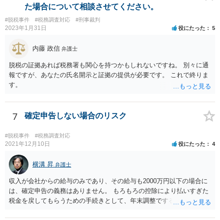
た場合について相談させてください。
#脱税事件
#税務調査対応
#刑事裁判
2023年1月31日
役にたった
5
内藤 政信
弁護士
脱税の証拠あれば税務署も関心を持つかもしれないですね。 別々に通
報ですが、あなたの氏名開示と証拠の提供が必要です。 これで終りま
す。
7
確定申告しない場合のリスク
#脱税事件
#税務調査対応
2021年12月10日
役にたった
4
横溝 昇
弁護士
収入が会社からの給与のみであり、その給与も2000万円以下の場合に
は、確定申告の義務はありません。 もろもろの控除により払いすぎた
税金を戻してもらうための手続きとして、年末調整でするのか、確定
申告でするのか、ということになります。 そうではなく、確定申告を