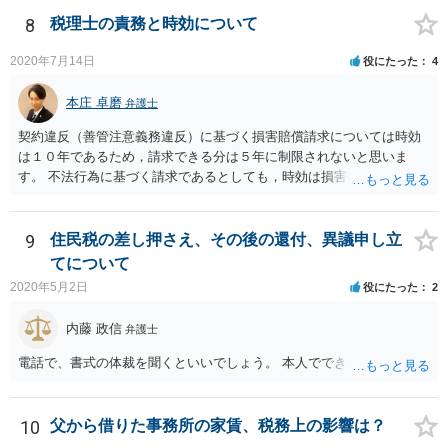
する義務がある場合で確定申告をしなかった場合には、税務署の調査
等があり、本来払うべき税金にプラスして加算税の処分を科される場
8
税理士の責務と時効について
合もあります。 高額なものでもない限り単なる無申告だけでは直ちに
逮捕されないとは思います。
2020年7月14日
役にたった
4
本庄 卓磨
弁護士
契約違反（善管注意義務違反）に基づく損害賠償請求については時効
は１０年であるため，請求できる分は５年に制限されないと思いま
す。 不法行為に基づく請求であるとしても，時効は損害を知ってから
３年です。 金額も大きいとのことですので，弁護士にご相談されるこ
とをお勧めいたします。
9
住民税の差し押さえ、その後の還付、異議申し立
てについて
2020年5月2日
役にたった
2
内藤 政信
弁護士
電話で、書式の体裁を聞くといいでしょう。 本人でできますね。
10
父から借りた事務所の家賃、税務上の影響は？