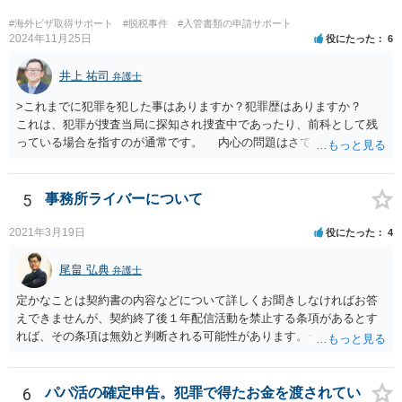
#海外ビザ取得サポート
#脱税事件
#入管書類の申請サポート
2024年11月25日
役にたった
6
井上 祐司
弁護士
>これまでに犯罪を犯した事はありますか？犯罪歴はありますか？
これは、犯罪が捜査当局に探知され捜査中であったり、前科として残
っている場合を指すのが通常です。 内心の問題はさておき、ご質問
の状況であれば「いいえ」と回答するのがセオリーかと思います。
5
事務所ライバーについて
2021年3月19日
役にたった
4
尾畠 弘典
弁護士
定かなことは契約書の内容などについて詳しくお聞きしなければお答
えできませんが、契約終了後１年配信活動を禁止する条項があるとす
れば、その条項は無効と判断される可能性があります。一度実際に弁
護士に相談して、契約書の内容などを確認した上で今後の対応を検討
した方がよろしいかと存じます。
6
パパ活の確定申告。犯罪で得たお金を渡されてい