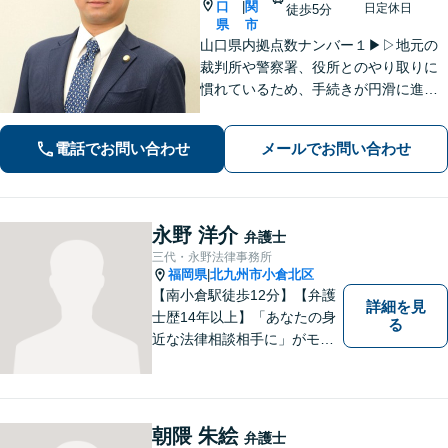
口
関
|
日定休日
徒歩5分
県
市
山口県内拠点数ナンバー１▶︎▷地元の
裁判所や警察署、役所とのやり取りに
慣れているため、手続きが円滑に進み
ます。また、「近くに事務所がある」
ことで、仕事帰りや急な事態でも相談
電話でお問い合わせ
メールでお問い合わせ
に行きやすくなります。法律トラブル
は「地域密着」の当事務所にご相談く
ださい。
永野 洋介
弁護士
三代・永野法律事務所
福岡県
北九州市小倉北区
|
【南小倉駅徒歩12分】【弁護
詳細を見
士歴14年以上】「あなたの身
る
近な法律相談相手に」がモッ
トー。交通事故分野に精通す
る弁護士。相続、離婚、交通
事故、債務整理等、個人が抱
える問題に注力しております
朝隈 朱絵
弁護士