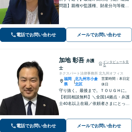
問題】親権や監護権、財産分与等複雑
化する問題に解決後も見据えたアドバ
イス【相続・遺言】総合商社での社会
人経験や調停委員の経験で培った調整
力と交渉力を強みに円満な相続へ。
電話でお問い合わせ
メールでお問い合わせ
加地 彰吾
弁護
インタビューを見
る
士
ネクスパート法律事務所 北九州オフィス
福岡
北九州市小倉
営業時間：本日定
|
県
北区
休日
守り抜く。最後まで。ＴＯＵＧＨに。
【初回相談無料】＼全国14拠点・弁護
士40名以上在籍／依頼者さまにとって
有利な解決になるよう、最後まで諦め
ずに闘います！借金問題/離婚・男女問
題/相続/交通事故/刑事事件など、ご相
電話でお問い合わせ
メールでお問い合わせ
談ください【夜間・休日対応】