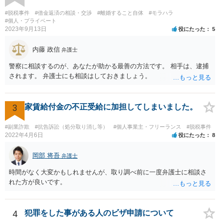
#脱税事件
#借金返済の相談・交渉
#離婚すること自体
#モラハラ
#個人・プライベート
2023年9月13日
役にたった
5
内藤 政信
弁護士
警察に相談するのが、あなたが助かる最善の方法です。 相手は、逮捕
されます。 弁護士にも相談はしておきましょう。
3
家賃給付金の不正受給に加担してしまいました。
#副業詐欺
#抗告訴訟（処分取り消し等）
#個人事業主・フリーランス
#脱税事件
2022年4月6日
役にたった
8
岡部 将吾
弁護士
時間がなく大変かもしれませんが、取り調べ前に一度弁護士に相談さ
れた方が良いです。
4
犯罪をした事がある人のビザ申請について