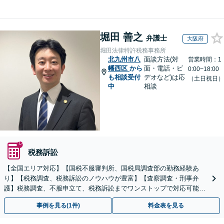
堀田 善之
弁護士
大阪府
堀田法律特許税務事務所
北九州市八
面談方法(対
営業時間：1
幡西区
から
面・電話・ビ
0:00~18:00
も相談受付
デオなど)は応
（土日祝日）
中
相談
税務訴訟
【全国エリア対応】【国税不服審判所、国税局調査部の勤務経験あ
り】【税務調査、税務訴訟のノウハウが豊富】【査察調査・刑事弁
護】税務調査、不服申立て、税務訴訟までワンストップで対応可能！
事業承継にも対応【休日・夜間相談可】
事例を見る(1件)
料金表を見る