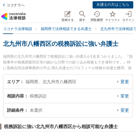
弁護士の方はこちら
ココナラへ
投稿する
探す
閲覧履歴
マイリスト
ログイン
ココナラ法律相談
福岡県で法律相談できる弁護士
北九州市で法律相談
北九州市八幡西区の税務訴訟に強い弁護士
福岡県の北九州市八幡西区で税務訴訟に強い弁護士が1名見つかりました。『脱
税事件や税務調査対応等の細かな分野での絞り込み検索もでき便利です。』特
に黒崎合同法律事務所の平山 博久弁護士のプロフィール情報や弁護士費用、強
みなどが注目されています。『北九州市八幡西区で土日や夜間に発生した税務
訴訟のトラブルを今すぐに弁護士に相談したい』『税務訴訟のトラブル解決の
エリア
福岡県、北九州市八幡西区
変更
実績豊富な近くの弁護士を検索したい』『初回相談無料で税務訴訟を法律相談
できる北九州市八幡西区内の弁護士に相談予約したい』などでお困りの相談者
相談内容
税務訴訟
変更
さんにおすすめです。
詳細条件
未選択
変更
税務訴訟に強い北九州市八幡西区から相談可能な弁護士