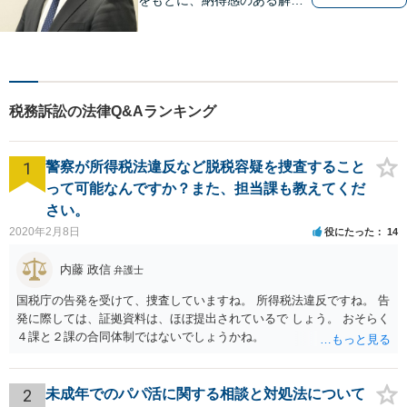
策をサポート！お悩みの方は
お気軽にご相談ください。
税務訴訟の法律Q&Aランキング
1
警察が所得税法違反など脱税容疑を捜査すること
って可能なんですか？また、担当課も教えてくだ
さい。
2020年2月8日
役にたった
14
内藤 政信
弁護士
国税庁の告発を受けて、捜査していますね。 所得税法違反ですね。 告
発に際しては、証拠資料は、ほぼ提出されているで しょう。 おそらく
４課と２課の合同体制ではないでしょうかね。
2
未成年でのパパ活に関する相談と対処法について