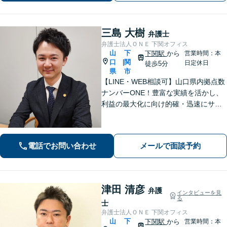
三島 大樹
弁護士
弁護士法人ＯＮＥ 下関オフィス
山
下
下関駅
から
営業時間：本
口
関
|
日定休日
徒歩5分
県
市
【LINE・WEB相談可】山口県内拠点数
ナンバーONE！豊富な実績を活かし、
利益の最大化に向け的確・迅速にサポ
ート。法的助言だけでなく、解決後の
未来を見据えたプランをご提案。離婚
問題／交通事故等、あなたの味方とし
電話でお問い合わせ
メールで面談予約
て尽力します【完全個室】【下関駅5
分】
津田 清彦
弁護
インタビューを見
る
士
弁護士法人ＯＮＥ 下関オフィス
山
下
下関駅
から
営業時間：本