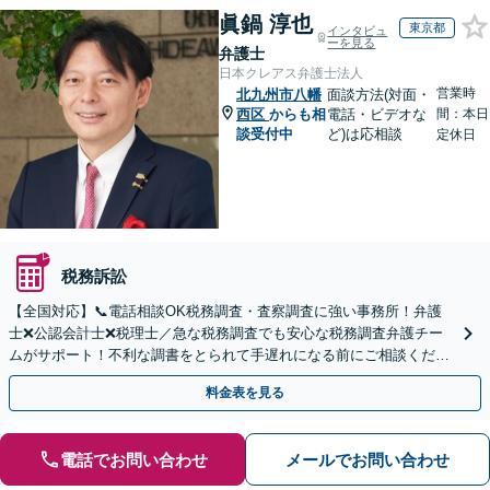
眞鍋 淳也
東京都
インタビュ
ーを見る
弁護士
日本クレアス弁護士法人
営業時
北九州市八幡
面談方法(対面・
西区
からも相
電話・ビデオな
間：本日
談受付中
ど)は応相談
定休日
税務訴訟
【全国対応】📞電話相談OK税務調査・査察調査に強い事務所！弁護
士❌公認会計士❌税理士／急な税務調査でも安心な税務調査弁護チー
ムがサポート！不利な調書をとられて手遅れになる前にご相談くださ
い。
料金表を見る
電話でお問い合わせ
メールでお問い合わせ