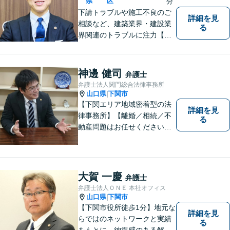
県
区
分
下請トラブルや施工不良のご
詳細を見
相談など、建築業界・建設業
る
界関連のトラブルに注力【企
業法務も多くの実績あり】不
祥事対応、顧問契約など企業
のご相談はお任せください
神邊 健司
弁護士
【夜間・休日対応可】M&A、
弁護士法人関門総合法律事務所
株式発行も対応【小倉駅3分】
山口県
下関市
|
【下関エリア地域密着型の法
詳細を見
律事務所】【離婚／相続／不
る
動産問題はお任せください】
法テラス可！小さな問題であ
っても、不安は抱え込まずご
相談ください。お一人おひと
りの声を大切にし、適切な解
大賀 一慶
弁護士
決方法をご提案いたします。
弁護士法人ＯＮＥ 本社オフィス
山口県
下関市
|
【下関市役所徒歩1分】地元な
詳細を見
らではのネットワークと実績
る
をもとに、納得感のある解決