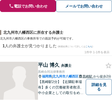
電話でお問い合わせ
メールでお問い合わせ
北九州市八幡西区に所在する弁護士
北九州市八幡西区の事務所等での面談予約が可能です。
1
人の弁護士が見つかりました
(検索結果について詳しくは
こちら
)
1件中 1-1件を表示
平山 博久
弁護士
黒崎合同法律事務所
福岡県
北九州市八幡西区
黒崎駅
から徒歩2分
|
【黒崎駅2分】【近隣駐車場
詳細を見
有】多くの労働被害者救済、
る
中小企業としての取引をめぐ
る様々な紛争を取り扱ってき
ました。労働者側と使用者側
双方での経験を元に、アドバ