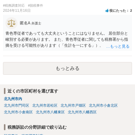
#税務調査対応
#脱税事件
2024年11月16日
役にたった
2
匿名A
弁護士
青色専従者であっても大丈夫ということにはなりません。 居住部分と
峻別する必要があります。 また、青色専従者に関しても税務署から指
摘を受ける可能性があります（「生計を一にする」）。
もっとみる
近くの市区町村を選び直す
北九州市内
北九州市門司区
北九州市若松区
北九州市戸畑区
北九州市小倉北区
北九州市小倉南区
北九州市八幡東区
北九州市八幡西区
税務訴訟の分野詳細で絞り込む