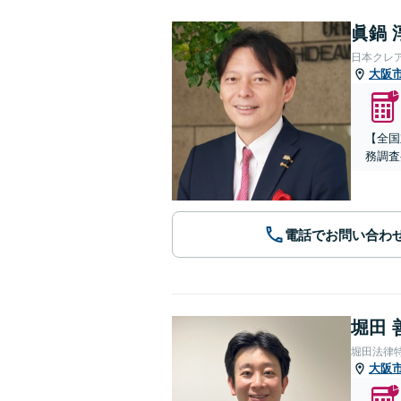
眞鍋 
日本クレ
大阪
【全国
務調査
電話でお問い合わ
堀田 
堀田法律
大阪