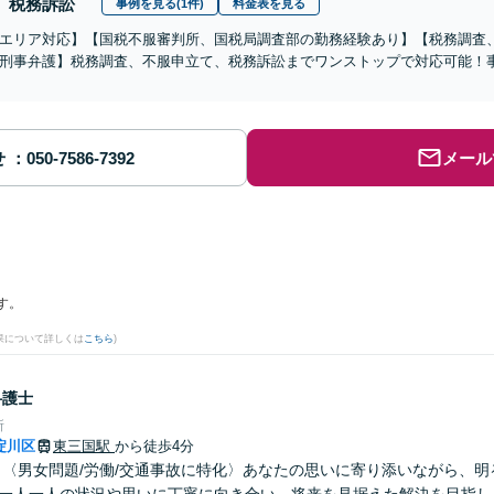
税務訴訟
事例を見る(1件)
料金表を見る
エリア対応】【国税不服審判所、国税局調査部の勤務経験あり】【税務調査
刑事弁護】税務調査、不服申立て、税務訴訟までワンストップで対応可能！
せ
メール
す。
果について詳しくは
こちら
)
弁護士
所
淀川区
東三国駅
から徒歩4分
】〈男女問題/労働/交通事故に特化〉あなたの思いに寄り添いながら、