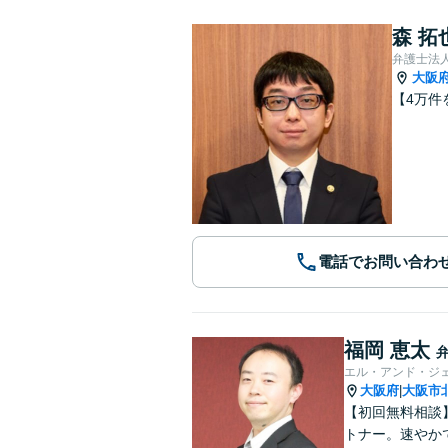
森 拓
弁護士法
大阪
【4万件
電話でお問い合わ
福岡 恵太
エル・アンド・ジ
大阪府
大阪市
|
【初回無料相談
トナー。速やか