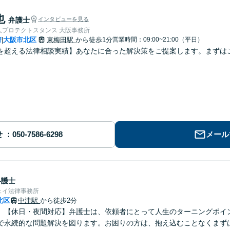
也
弁護士
インタビューを見る
人プロテクトスタンス 大阪事務所
府
大阪市北区
東梅田駅
から徒歩1分
営業時間：09:00~21:00（平日）
|
を超える法律相談実績】あなたに合った解決策をご提案します。まずはご
せ
メール
弁護士
ェイ法律事務所
北区
中津駅
から徒歩2分
】【休日・夜間対応】弁護士は、依頼者にとって人生のターニングポイ
で永続的な問題解決を図ります。お困りの方は、抱え込むことなくまず