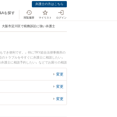
弁護士の方はこちら
&Aを探す
閲覧履歴
マイリスト
ログイン
大阪市淀川区で税務訴訟に強い弁護士
もでき便利です。』特にTRY総合法律事務所の
訟のトラブルを今すぐに弁護士に相談したい』
の弁護士に相談予約したい』などでお困りの相談
変更
変更
変更