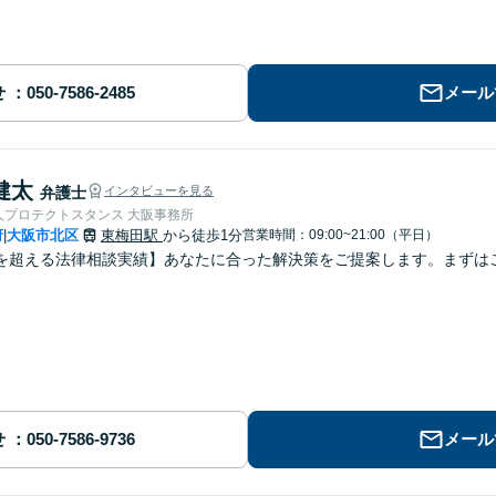
せ
メール
健太
弁護士
インタビューを見る
人プロテクトスタンス 大阪事務所
府
大阪市北区
東梅田駅
から徒歩1分
営業時間：09:00~21:00（平日）
|
を超える法律相談実績】あなたに合った解決策をご提案します。まずはご
せ
メール