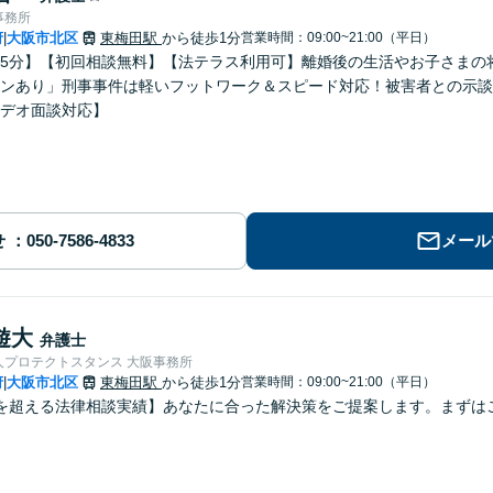
事務所
府
大阪市北区
東梅田駅
から徒歩1分
営業時間：09:00~21:00（平日）
|
5分】【初回相談無料】【法テラス利用可】離婚後の生活やお子さまの
ンあり」刑事事件は軽いフットワーク＆スピード対応！被害者との示談
デオ面談対応】
せ
メール
遊大
弁護士
人プロテクトスタンス 大阪事務所
府
大阪市北区
東梅田駅
から徒歩1分
営業時間：09:00~21:00（平日）
|
を超える法律相談実績】あなたに合った解決策をご提案します。まずはご