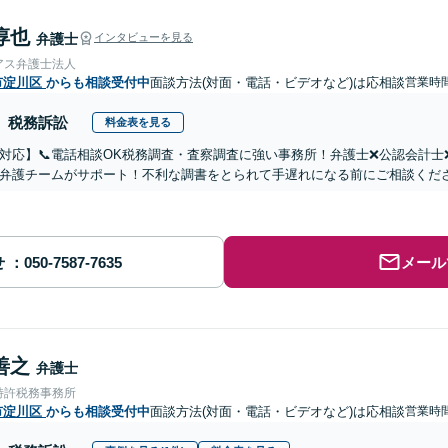
淳也
弁護士
インタビューを見る
アス弁護士法人
市淀川区
からも相談受付中
面談方法(対面・電話・ビデオなど)は応相談
営業時間
税務訴訟
料金表を見る
対応】📞電話相談OK税務調査・査察調査に強い事務所！弁護士❌公認会計
弁護チームがサポート！不利な調書をとられて手遅れになる前にご相談くだ
せ
メール
善之
弁護士
特許税務事務所
市淀川区
からも相談受付中
面談方法(対面・電話・ビデオなど)は応相談
営業時間