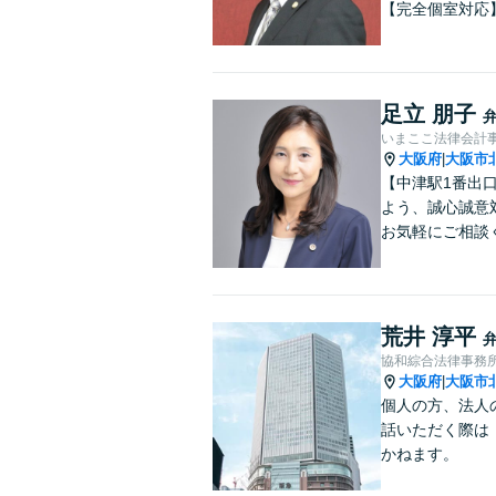
【完全個室対応
足立 朋子
いまここ法律会計
大阪府
大阪市
|
【中津駅1番出
よう、誠心誠意
お気軽にご相談
荒井 淳平
協和綜合法律事務
大阪府
大阪市
|
個人の方、法人
話いただく際は
かねます。