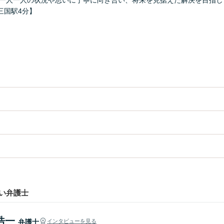
 一人一人の状況や思いに丁寧に向き合い、将来を見据えた解決を目指し
三国駅4分】
い弁護士
浩一
弁護士
インタビューを見る