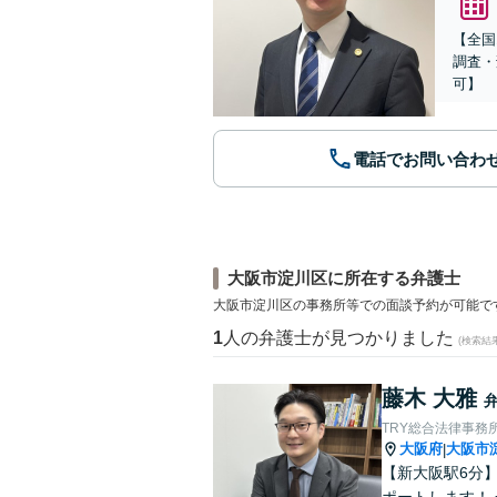
【全国
調査・
可】
電話でお問い合わ
大阪市淀川区に所在する弁護士
大阪市淀川区の事務所等での面談予約が可能で
1
人の弁護士が見つかりました
(検索結
藤木 大雅
TRY総合法律事務
大阪府
大阪市
|
【新大阪駅6分