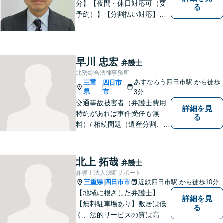
分】【夜間・休日対応可（要
る
予約）】【分割払い対応】
【弁護士歴１０年以上】 法律
相談を大切にしています。ま
ずはできる限り丁寧にお聞き
して、一緒に解決方法を考え
早川 忠宏
弁護士
る手助けをさせていただけれ
北勢綜合法律事務所
ばと思いますので、お気軽に
あすなろう四日市駅
から徒歩
三重
四日市
|
ご相談ください。
県
市
3分
交通事故被害者（弁護士費用
詳細を見
特約があれば事件受任も無
る
料）/ 相続問題（遺産分割、遺
言等）。是非一度ご相談くだ
さい。
北上 拓哉
弁護士
弁護士法人決断サポート
三重県
四日市市
近鉄四日市駅
から徒歩10分
|
【地域に根ざした弁護士】
詳細を見
【無料駐車場あり】敷居は低
る
く、法的サービスの質は高く