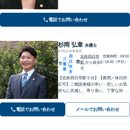
分は無料）
電話でお問い合わせ
杉岡 弘章
弁護士
杉岡法律事務所
四
近鉄四日市
営業時間：09:00
三
日
~18:00（平日）
駅
から徒歩5
重
|
市
分
県
市
【近鉄四日市駅５分】【夜間／休日対
応可】ご相談者様の辛い・悲しいお気
持ちに共感し、寄り添い、丁寧な対応
を心がけます。離婚／不動産／借金／
相続／刑事事件など、幅広く対応【地
電話でお問い合わせ
メールでお問い合わせ
域に根ざした弁護士】お気軽にお問い
合わせください。