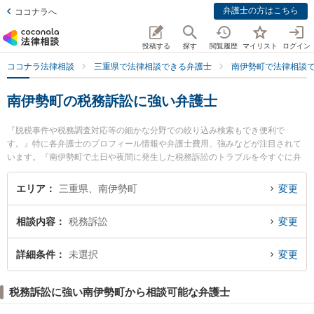
弁護士の方はこちら
ココナラへ
投稿する
探す
閲覧履歴
マイリスト
ログイン
ココナラ法律相談
三重県で法律相談できる弁護士
南伊勢町で法律相談
南伊勢町の税務訴訟に強い弁護士
『脱税事件や税務調査対応等の細かな分野での絞り込み検索もでき便利で
す。』特に各弁護士のプロフィール情報や弁護士費用、強みなどが注目されて
います。『南伊勢町で土日や夜間に発生した税務訴訟のトラブルを今すぐに弁
護士に相談したい』『税務訴訟のトラブル解決の実績豊富な近くの弁護士を検
索したい』『初回相談無料で税務訴訟を法律相談できる南伊勢町内の弁護士に
エリア
三重県、南伊勢町
変更
相談予約したい』などでお困りの相談者さんにおすすめです。
相談内容
税務訴訟
変更
詳細条件
未選択
変更
税務訴訟に強い南伊勢町から相談可能な弁護士