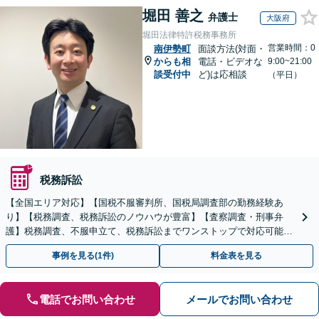
堀田 善之
弁護士
大阪府
堀田法律特許税務事務所
営業時間：0
南伊勢町
面談方法(対面・
からも相
電話・ビデオな
9:00~21:00
談受付中
ど)は応相談
（平日）
税務訴訟
【全国エリア対応】【国税不服審判所、国税局調査部の勤務経験あ
り】【税務調査、税務訴訟のノウハウが豊富】【査察調査・刑事弁
護】税務調査、不服申立て、税務訴訟までワンストップで対応可能！
事業承継にも対応【休日・夜間相談可】
事例を見る(1件)
料金表を見る
電話でお問い合わせ
メールでお問い合わせ