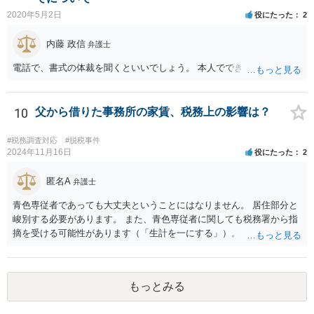
2020年5月2日
役にたった
2
内藤 政信
弁護士
電話で、書式の体裁を聞くといいでしょう。 本人でできますね。
10
父から借りた事務所の家賃、税務上の影響は？
#税務調査対応
#脱税事件
2024年11月16日
役にたった
2
匿名A
弁護士
青色専従者であっても大丈夫ということにはなりません。 居住部分と
峻別する必要があります。 また、青色専従者に関しても税務署から指
摘を受ける可能性があります（「生計を一にする」）。
もっとみる