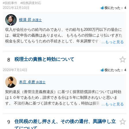
#脱税事件
#税務調査対応
2021年12月10日
役にたった
4
横溝 昇
弁護士
収入が会社からの給与のみであり、その給与も2000万円以下の場合に
は、確定申告の義務はありません。 もろもろの控除により払いすぎた
税金を戻してもらうための手続きとして、年末調整でするのか、確定
申告でするのか、ということになります。 そうではなく、確定申告を
する義務がある場合で確定申告をしなかった場合には、税務署の調査
等があり、本来払うべき税金にプラスして加算税の処分を科される場
8
税理士の責務と時効について
合もあります。 高額なものでもない限り単なる無申告だけでは直ちに
逮捕されないとは思います。
2020年7月14日
役にたった
4
本庄 卓磨
弁護士
契約違反（善管注意義務違反）に基づく損害賠償請求については時効
は１０年であるため，請求できる分は５年に制限されないと思いま
す。 不法行為に基づく請求であるとしても，時効は損害を知ってから
３年です。 金額も大きいとのことですので，弁護士にご相談されるこ
とをお勧めいたします。
9
住民税の差し押さえ、その後の還付、異議申し立
てについて