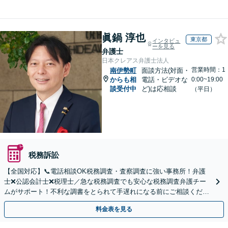
眞鍋 淳也
東京都
インタビュ
ーを見る
弁護士
日本クレアス弁護士法人
営業時間：1
南伊勢町
面談方法(対面・
からも相
電話・ビデオな
0:00~19:00
談受付中
ど)は応相談
（平日）
税務訴訟
【全国対応】📞電話相談OK税務調査・査察調査に強い事務所！弁護
士❌公認会計士❌税理士／急な税務調査でも安心な税務調査弁護チー
ムがサポート！不利な調書をとられて手遅れになる前にご相談くださ
い。
料金表を見る