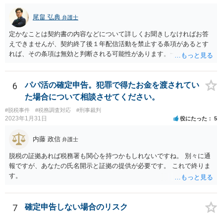
尾畠 弘典
弁護士
定かなことは契約書の内容などについて詳しくお聞きしなければお答
えできませんが、契約終了後１年配信活動を禁止する条項があるとす
れば、その条項は無効と判断される可能性があります。一度実際に弁
護士に相談して、契約書の内容などを確認した上で今後の対応を検討
した方がよろしいかと存じます。
6
パパ活の確定申告。犯罪で得たお金を渡されてい
た場合について相談させてください。
#脱税事件
#税務調査対応
#刑事裁判
2023年1月31日
役にたった
5
内藤 政信
弁護士
脱税の証拠あれば税務署も関心を持つかもしれないですね。 別々に通
報ですが、あなたの氏名開示と証拠の提供が必要です。 これで終りま
す。
7
確定申告しない場合のリスク