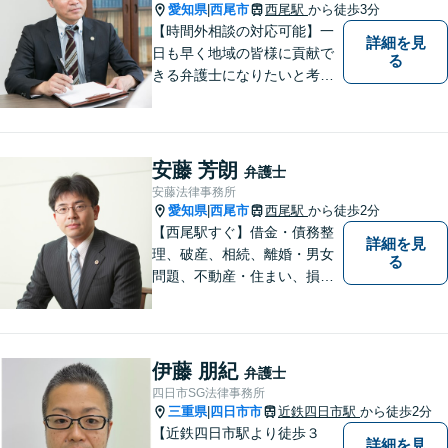
たらすぐにご相談ください。
愛知県
西尾市
西尾駅
から徒歩3分
|
【時間外相談の対応可能】一
詳細を見
日も早く地域の皆様に貢献で
る
きる弁護士になりたいと考え
ておりますので宜しくお願い
いたします。【名鉄西尾駅か
ら徒歩3分】お気軽にご相談く
ださい
安藤 芳朗
弁護士
安藤法律事務所
愛知県
西尾市
西尾駅
から徒歩2分
|
【西尾駅すぐ】借金・債務整
詳細を見
理、破産、相続、離婚・男女
る
問題、不動産・住まい、損害
賠償など、様々な問題に対応
します。地域に根差した法律
事務所。【個室対応】
伊藤 朋紀
弁護士
四日市SG法律事務所
三重県
四日市市
近鉄四日市駅
から徒歩2分
|
【近鉄四日市駅より徒歩３
詳細を見