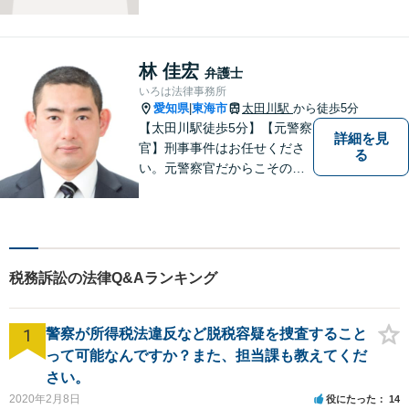
をモットーに、ご相談者の立
場に立って、問題の解決を目
指します。交通事故／借金問
題／離婚問題／相続問題／企
林 佳宏
弁護士
業法務など、幅広く対応可
いろは法律事務所
能。【明確な料金体系】どう
愛知県
東海市
太田川駅
から徒歩5分
|
ぞご連絡ください。
【太田川駅徒歩5分】【元警察
詳細を見
官】刑事事件はお任せくださ
る
い。元警察官だからこその視
点で、有利な解決を目指しま
す。粘り強い交渉を行いま
す。相手側の無理難題に屈す
ることはございません。元警
察官の経験を活かした交通事
税務訴訟の法律Q&Aランキング
故事案対応もいたします。
1
警察が所得税法違反など脱税容疑を捜査すること
って可能なんですか？また、担当課も教えてくだ
さい。
2020年2月8日
役にたった
14