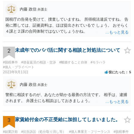
内藤 政信
弁護士
国税庁の告発を受けて、捜査していますね。 所得税法違反ですね。 告
発に際しては、証拠資料は、ほぼ提出されているで しょう。 おそらく
４課と２課の合同体制ではないでしょうかね。
2
未成年でのパパ活に関する相談と対処法について
#脱税事件
#借金返済の相談・交渉
#離婚すること自体
#モラハラ
#個人・プライベート
2023年9月13日
役にたった
5
内藤 政信
弁護士
警察に相談するのが、あなたが助かる最善の方法です。 相手は、逮捕
されます。 弁護士にも相談はしておきましょう。
3
家賃給付金の不正受給に加担してしまいました。
#副業詐欺
#抗告訴訟（処分取り消し等）
#個人事業主・フリーランス
#脱税事件