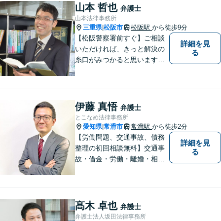
山本 哲也
弁護士
山本法律事務所
三重県
松阪市
松阪駅
から徒歩9分
|
【松阪警察署前すぐ】ご相談
詳細を見
いただければ、きっと解決の
る
糸口がみつかると思います。
法律の専門家としての豊富な
知識と経験で、誠実にご対応
いたします。
伊藤 真悟
弁護士
とこなめ法律事務所
愛知県
常滑市
常滑駅
から徒歩2分
|
【労働問題、交通事故、債務
詳細を見
整理の初回相談無料】交通事
る
故・借金・労働・離婚・相続
問題が得意です。愛知県常滑
市、東海市、知多市、半田
市、大府市、武豊町、阿久比
町、東浦町、美浜町、南知多
髙木 卓也
弁護士
町などでお困りの方がいまし
弁護士法人坂田法律事務所