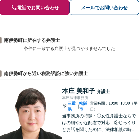
電話でお問い合わせ
メールでお問い合わせ
南伊勢町に所在する弁護士
条件に一致する弁護士が見つかりませんでした
南伊勢町から近い税務訴訟に強い弁護士
本庄 美和子
弁護士
本庄法律事務所
三重
松阪
営業時間：10:00~18:00（平
|
県
市
日）
当事務所の特徴：①女性弁護士ならで
はの細やかな配慮で対応、②じっくり
とお話を聞くために、法律相談の時間
は1時間枠の設定（ただし，初回30分間