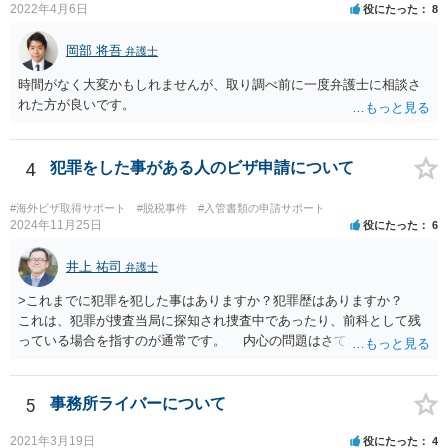
2022年4月6日
役にたった
8
岡部 将吾
弁護士
時間がなく大変かもしれませんが、取り調べ前に一度弁護士に相談さ
れた方が良いです。
4
犯罪をした事がある人のビザ申請について
#海外ビザ取得サポート
#脱税事件
#入管書類の申請サポート
2024年11月25日
役にたった
6
井上 祐司
弁護士
>これまでに犯罪を犯した事はありますか？犯罪歴はありますか？
これは、犯罪が捜査当局に探知され捜査中であったり、前科として残
っている場合を指すのが通常です。 内心の問題はさておき、ご質問
の状況であれば「いいえ」と回答するのがセオリーかと思います。
5
事務所ライバーについて
2021年3月19日
役にたった
4