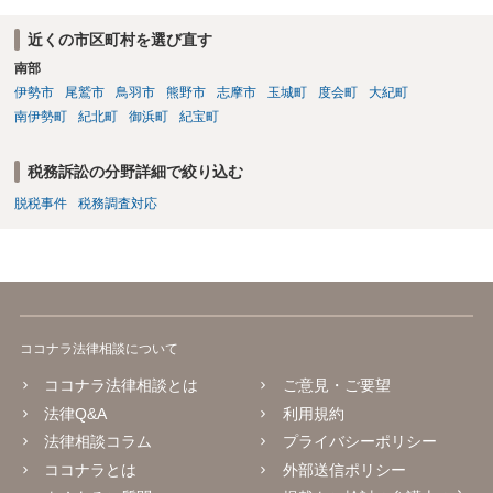
近くの市区町村を選び直す
南部
伊勢市
尾鷲市
鳥羽市
熊野市
志摩市
玉城町
度会町
大紀町
南伊勢町
紀北町
御浜町
紀宝町
税務訴訟の分野詳細で絞り込む
脱税事件
税務調査対応
ココナラ法律相談について
ココナラ法律相談とは
ご意見・ご要望
法律Q&A
利用規約
法律相談コラム
プライバシーポリシー
ココナラとは
外部送信ポリシー