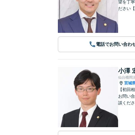
望を丁寧
ださい【
電話でお問い合わ
小澤 
仙台榴岡
宮城
【初回相
お問い合
談くださ