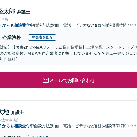
堅太郎
弁護士
事務所
市
からも相談受付中
面談方法(対面・電話・ビデオなど)は応相談
営業時間：09:0
企業法務
料金表を見る
対応】【著書2作がM&Aフォーラム賞正賞受賞】上場企業、スタートアップ
のご相談多数。M＆Aを仲介業者に丸投げしていませんか？デューデリジェ
初回無料】
メールでお問い合わせ
大地
弁護士
ル法律事務所
市
からも相談受付中
面談方法(対面・電話・ビデオなど)は応相談
営業時間：10:0