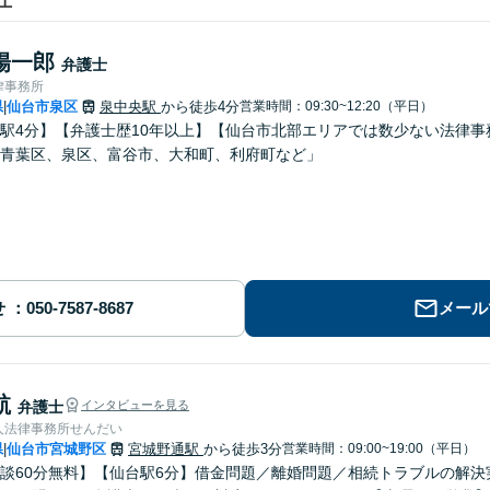
士
陽一郎
弁護士
律事務所
県
仙台市泉区
泉中央駅
から徒歩4分
営業時間：09:30~12:20（平日）
|
駅4分】【弁護士歴10年以上】【仙台市北部エリアでは数少ない法律
青葉区、泉区、富谷市、大和町、利府町など」
せ
メール
航
弁護士
インタビューを見る
人法律事務所せんだい
県
仙台市宮城野区
宮城野通駅
から徒歩3分
営業時間：09:00~19:00（平日）
|
談60分無料】【仙台駅6分】借金問題／離婚問題／相続トラブルの解