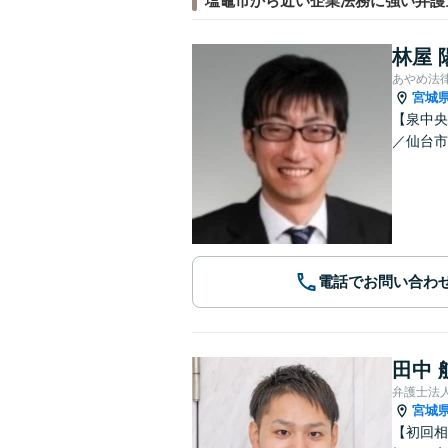
塩竈市から近い企業法務に強い弁護
林屋 
あやめ法
宮城
【泉中央
／仙台市
電話でお問い合わ
田中 
弁護士法
宮城
【初回相