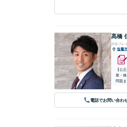
髙橋 
渋谷ブレ
塩竈
【公正
業・株
問題ま
電話でお問い合わ