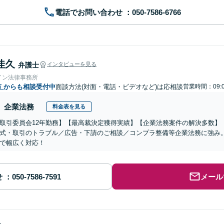
電話でお問い合わせ
佳久
弁護士
インタビューを見る
イン法律事務所
市
からも相談受付中
面談方法(対面・電話・ビデオなど)は応相談
営業時間：09:0
企業法務
料金表を見る
取引委員会12年勤務】【最高裁決定獲得実績】【企業法務案件の解決多数】
式・取引のトラブル／広告・下請のご相談／コンプラ整備等企業法務に強み
で幅広く対応！
せ
メール