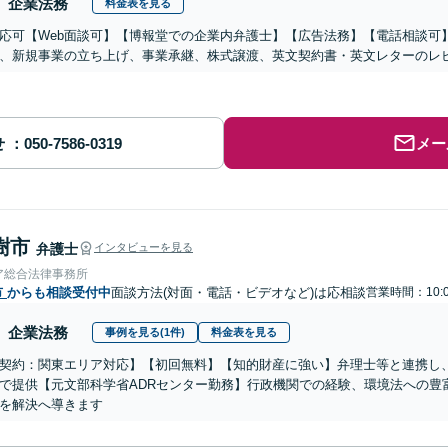
企業法務
料金表を見る
応可【Web面談可】【博報堂での企業内弁護士】【広告法務】【電話相談可】Yo
、新規事業の立ち上げ、事業承継、株式譲渡、英文契約書・英文レターのレ
せ
メー
樹市
弁護士
インタビューを見る
ア総合法律事務所
市
からも相談受付中
面談方法(対面・電話・ビデオなど)は応相談
営業時間：10:0
企業法務
事例を見る(1件)
料金表を見る
契約：関東エリア対応】【初回無料】【知的財産に強い】弁理士等と連携し
で提供【元文部科学省ADRセンター勤務】行政機関での経験、環境法への豊
を解決へ導きます