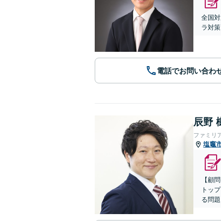
全国対
ラ対策
電話でお問い合わ
辰野 
ファミリ
塩竈
【顧問
トップ
る問題