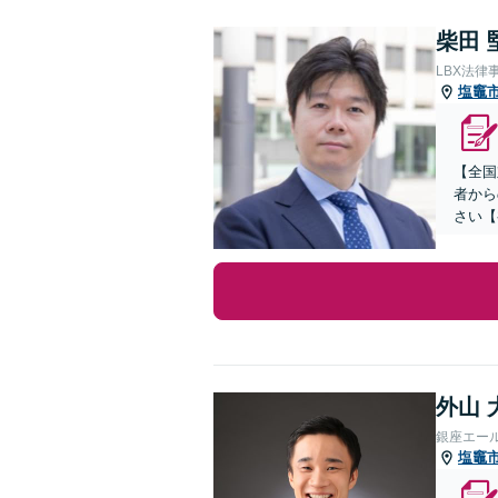
柴田 
LBX法律
塩竈
【全国
者から
さい【
外山 
銀座エー
塩竈