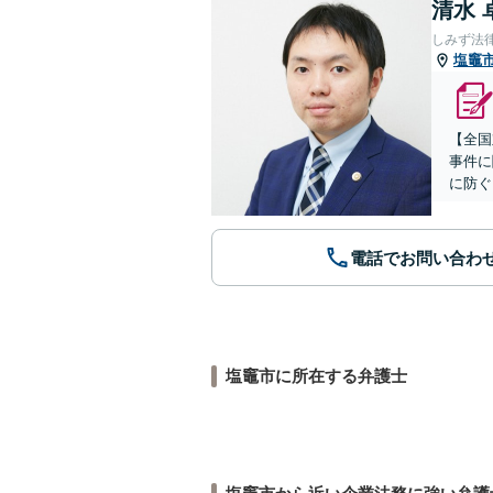
清水 
しみず法
塩竈
【全国
事件に
に防ぐ
電話でお問い合わ
塩竈市に所在する弁護士