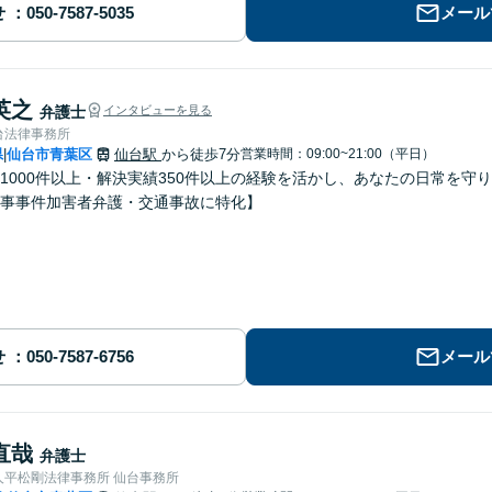
せ
メール
英之
弁護士
インタビューを見る
台法律事務所
県
仙台市青葉区
仙台駅
から徒歩7分
営業時間：09:00~21:00（平日）
|
1000件以上・解決実績350件以上の経験を活かし、あなたの日常を守
事事件加害者弁護・交通事故に特化】
せ
メール
直哉
弁護士
人平松剛法律事務所 仙台事務所