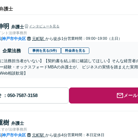
弁護士
伸明
弁護士
インタビューを見る
イント法律事務所
県
神戸市中央区
元町駅
から徒歩1分
営業時間：09:00~19:00（土日）
|
企業法務
事例を見る(5件)
料金表を見る
に法務担当者がいない】【契約書を結ぶ前に確認してほしい】そんな経営者
ー経験・オックスフォードMBAの弁護士が、 ビジネスの実情を踏まえた実
Web相談歓迎】
せ
メール
重樹
弁護士
よすが法律事務所
県
神戸市中央区
元町駅
から徒歩4分
営業時間：本日定休日
|