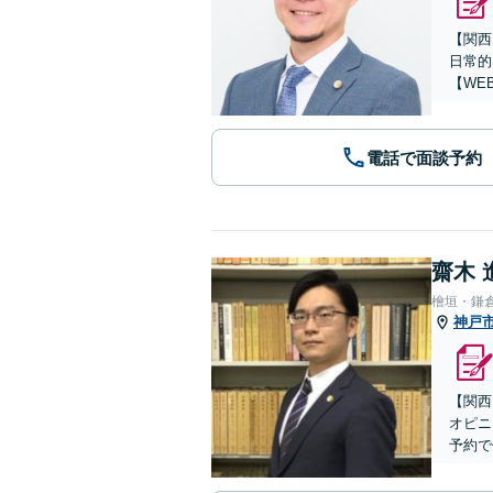
【関西
日常的
【WE
電話で面談予約
齋木 
檜垣・鎌
神戸
【関西
オピニ
予約で