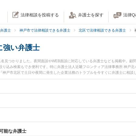
法律相談を投稿する
弁護士を探す
法律Q
弁護士
神戸市で法律相談できる弁護士
北区で法律相談できる弁護士
に強い弁護士
1名見つかりました。夜間面談やWEB面談に対応している弁護士なども掲載中。顧
絞り込み検索もでき便利です。特に弁護士法人近畿フロンティア法律事務所 神戸北
『神戸市北区で土日や夜間に発生した企業法務のトラブルを今すぐに弁護士に相談
企業法務を法律相談できる神戸市北区内の弁護士に相談予約したい』などでお困り
可能な弁護士