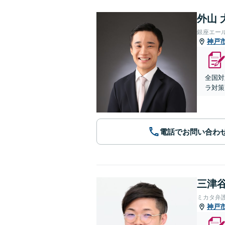
外山 
銀座エー
神戸
全国対
ラ対策
電話でお問い合わ
三津谷
ミカタ弁
神戸