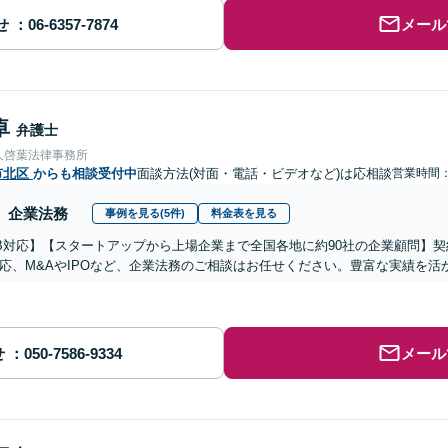
せ
メール
卓
弁護士
人啓葉法律事務所
市北区
からも相談受付中
面談方法(対面・電話・ビデオなど)は応相談
営業時間
企業法務
事例を見る(5件)
料金表を見る
B対応】【スタートアップから上場企業まで全国各地に約90社の企業顧問】
応、M&AやIPOなど、企業法務のご相談はお任せください。豊富な実績を
せ
メール