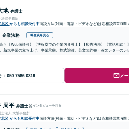
大地
弁護士
ル法律事務所
市北区
からも相談受付中
面談方法(対面・電話・ビデオなど)は応相談
営業時間
企業法務
料金表を見る
応可【Web面談可】【博報堂での企業内弁護士】【広告法務】【電話相談可】Yo
、新規事業の立ち上げ、事業承継、株式譲渡、英文契約書・英文レターのレ
せ
メー
 周平
弁護士
インタビューを見る
護士法人 大阪事務所
市北区
からも相談受付中
面談方法(対面・電話・ビデオなど)は応相談
営業時間：1