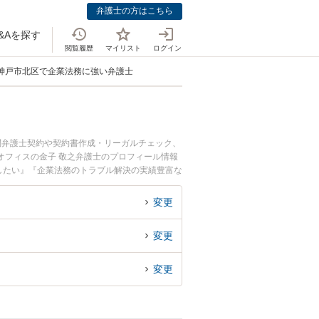
弁護士の方はこちら
&Aを探す
閲覧履歴
マイリスト
ログイン
神戸市北区で企業法務に強い弁護士
問弁護士契約や契約書作成・リーガルチェック、
オフィスの金子 敬之弁護士のプロフィール情報
したい』『企業法務のトラブル解決の実績豊富な
の相談者さんにおすすめです。
変更
変更
変更