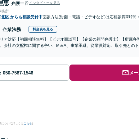
理恵
弁護士
インタビューを見る
事務所
市北区
からも相談受付中
面談方法(対面・電話・ビデオなど)は応相談
営業時間
企業法務
料金表を見る
リア対応【初回相談無料】【ビデオ面談可】【企業の顧問弁護士】【所属弁
、会社の支配権に関する争い、M＆A、事業承継、従業員対応、取引先との
メー
。
果について詳しくは
こちら
)