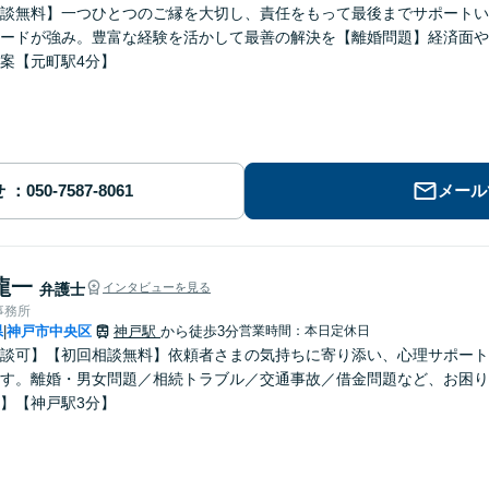
談無料】一つひとつのご縁を大切し、責任をもって最後までサポートい
ードが強み。豊富な経験を活かして最善の解決を【離婚問題】経済面や
案【元町駅4分】
せ
メール
龍一
弁護士
インタビューを見る
事務所
県
神戸市中央区
神戸駅
から徒歩3分
営業時間：本日定休日
|
談可】【初回相談無料】依頼者さまの気持ちに寄り添い、心理サポート
す。離婚・男女問題／相続トラブル／交通事故／借金問題など、お困り
】【神戸駅3分】