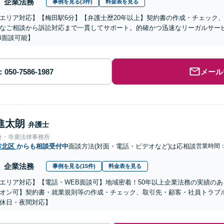
企業法務
事例を見る(3件)
料金表を見る
エリア対応】【梅田駅6分】【弁護士歴20年以上】契約書の作成・チェック
なご相談から訴訟対応まで一貫してサポート。的確かつ迅速なリーガルサー
B面談可能】
メール
進太朗
弁護士
倉・寺廣法律事務所
市北区
からも相談受付中
面談方法(対面・電話・ビデオなど)は応相談
営業時間
企業法務
事例を見る(15件)
料金表を見る
エリア対応】【電話・WEB面談可】地域密着！50年以上企業法務の実績の
オン可】契約書・就業規則等の作成・チェック、取引先・顧客・社員トラブ
休日・夜間対応】