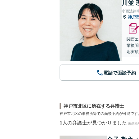
川並 
小西法律
神戸
関西エ
業顧問
応実績
電話で面談予約
神戸市北区に所在する弁護士
神戸市北区の事務所等での面談予約が可能です
1
人の弁護士が見つかりました
(検索結