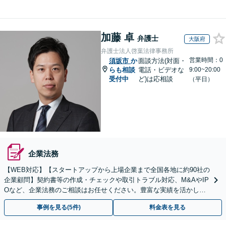
加藤 卓
弁護士
大阪府
弁護士法人啓葉法律事務所
営業時間：0
須坂市
か
面談方法(対面・
らも相談
電話・ビデオな
9:00~20:00
受付中
ど)は応相談
（平日）
企業法務
【WEB対応】【スタートアップから上場企業まで全国各地に約90社の
企業顧問】契約書等の作成・チェックや取引トラブル対応、M&AやIP
Oなど、企業法務のご相談はお任せください。豊富な実績を活かし的
確に対応を進めてまいります。
事例を見る(5件)
料金表を見る