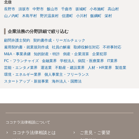
北信
長野市
須坂市
中野市
飯山市
千曲市
坂城町
小布施町
高山村
山ノ内町
木島平村
野沢温泉村
信濃町
小川村
飯綱町
栄村
企業法務の分野詳細で絞り込む
顧問弁護士契約
契約書作成・リーガルチェック
雇用契約書・就業規則作成
社員の解雇
取締役解任対応
不祥事対応
M&A・事業承継
知的財産・特許
倒産・企業清算
企業犯罪
FC・フランチャイズ
金融業界
学校法人
病院・医療業界
IT業界
芸能・エンタメ業界
運送業
不動産・建設業界
人材・HR業界
製造業
環境・エネルギー業界
個人事業主・フリーランス
スタートアップ・新規事業
海外法人・国際法
ココナラ法律相談について
ココナラ法律相談とは
ご意見・ご要望