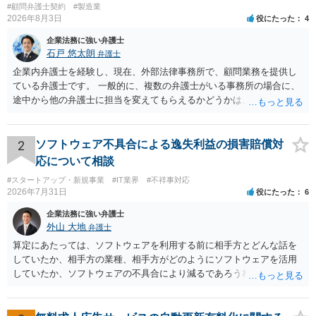
#顧問弁護士契約
#製造業
2026年8月3日
役にたった
4
企業法務に強い弁護士
石戸 悠太朗
弁護士
企業内弁護士を経験し、現在、外部法律事務所で、顧問業務を提供し
ている弁護士です。 一般的に、複数の弁護士がいる事務所の場合に、
途中から他の弁護士に担当を変えてもらえるかどうかは、当該事務所
の代表の判断に委ねられています。 もっとも、代表としても、依頼者
が不満を抱いている弁護士を担当にすることは望ましくないため、別
の弁護士に変更するのが通常でしょう。それでも、担当弁護士を変え
2
ソフトウェア不具合による逸失利益の損害賠償対
てくれない場合は、他の弁護士の担当案件が一般で担当を変えられな
応について相談
いなどの事情があるかと思います。 担当弁護士が変わらず、仕事内容
#スタートアップ・新規事業
#IT業界
#不祥事対応
も改善されない場合には、決済権限を持つ上司に相談し、顧問契約自
2026年7月31日
役にたった
6
体を見直すのが一番かと思います。
企業法務に強い弁護士
外山 大地
弁護士
算定にあたっては、ソフトウェアを利用する前に相手方とどんな話を
していたか、相手方の業種、相手方がどのようにソフトウェアを活用
していたか、ソフトウェアの不具合により減るであろう相手方の将来
の収入がどの程度得られる見込みであったか等、精査する必要があり
ます。 すでに王先生からも回答されている通り、最寄りの弁護士に相
談されることをお勧めします。