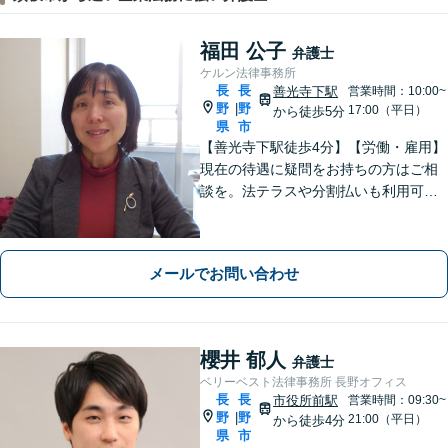
福田 公子
弁護士
ケルン法律事務所
長
長
善光寺下駅
営業時間：10:00~
野
野
|
17:00（平日）
から徒歩5分
県
市
【善光寺下駅徒歩4分】【労働・雇用】
現在の待遇に疑問をお持ちの方はご相
談を。法テラスや分割払いも利用可
能。【完全個室】【子連れ相談可】
【駐車場あり】
メールでお問い合わせ
櫻井 郁人
弁護士
ベリーベスト法律事務所 長野オフィス
長
長
市役所前駅
営業時間：09:30~
野
野
|
21:00（平日）
から徒歩4分
県
市