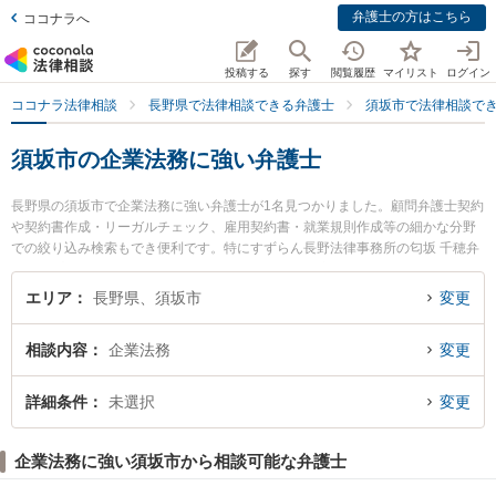
弁護士の方はこちら
ココナラへ
投稿する
探す
閲覧履歴
マイリスト
ログイン
ココナラ法律相談
長野県で法律相談できる弁護士
須坂市で法律相談で
須坂市の企業法務に強い弁護士
長野県の須坂市で企業法務に強い弁護士が1名見つかりました。顧問弁護士契約
や契約書作成・リーガルチェック、雇用契約書・就業規則作成等の細かな分野
での絞り込み検索もでき便利です。特にすずらん長野法律事務所の匂坂 千穂弁
護士のプロフィール情報や弁護士費用、強みなどが注目されています。『須坂
市で土日や夜間に発生した企業法務のトラブルを今すぐに弁護士に相談した
エリア
長野県、須坂市
変更
い』『企業法務のトラブル解決の実績豊富な近くの弁護士を検索したい』『初
回相談無料で企業法務を法律相談できる須坂市内の弁護士に相談予約したい』
相談内容
企業法務
変更
などでお困りの相談者さんにおすすめです。
詳細条件
未選択
変更
企業法務に強い須坂市から相談可能な弁護士