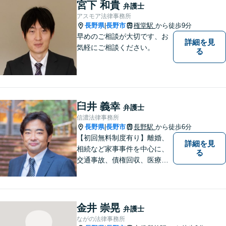
勢に合わせ、日々知見をアッ
宮下 和貴
弁護士
プデートしながら事件に取り
アスモア法律事務所
組みます！【駐車場有】
長野県
長野市
権堂駅
から徒歩9分
|
早めのご相談が大切です、お
詳細を見
気軽にご相談ください。
る
臼井 義幸
弁護士
信濃法律事務所
長野県
長野市
長野駅
から徒歩6分
|
【初回無料制度有り】離婚、
詳細を見
相続など家事事件を中心に、
る
交通事故、債権回収、医療過
誤、国際案件などを取り扱っ
ています。
金井 崇晃
弁護士
ながの法律事務所