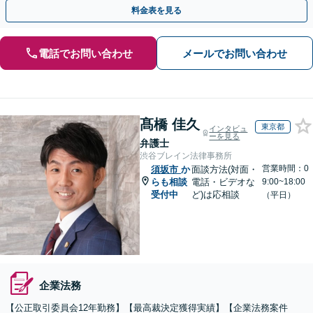
契約書のリーガルチェック等、サポートします。
料金表を見る
電話でお問い合わせ
メールでお問い合わせ
髙橋 佳久
東京都
インタビュ
ーを見る
弁護士
渋谷ブレイン法律事務所
営業時間：0
須坂市
か
面談方法(対面・
らも相談
電話・ビデオな
9:00~18:00
受付中
ど)は応相談
（平日）
企業法務
【公正取引委員会12年勤務】【最高裁決定獲得実績】【企業法務案件