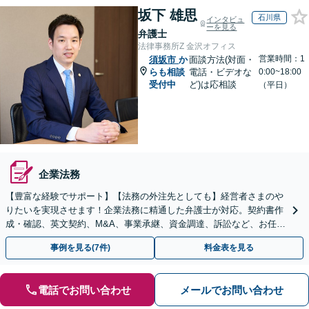
坂下 雄思
石川県
インタビュ
ーを見る
弁護士
法律事務所Z 金沢オフィス
営業時間：1
須坂市
か
面談方法(対面・
らも相談
電話・ビデオな
0:00~18:00
受付中
ど)は応相談
（平日）
企業法務
【豊富な経験でサポート】【法務の外注先としても】経営者さまのや
りたいを実現させます！企業法務に精通した弁護士が対応。契約書作
成・確認、英文契約、M&A、事業承継、資金調達、訴訟など、お任せ
ください【複数の顧問契約プランあり】【英語対応】
事例を見る(7件)
料金表を見る
電話でお問い合わせ
メールでお問い合わせ