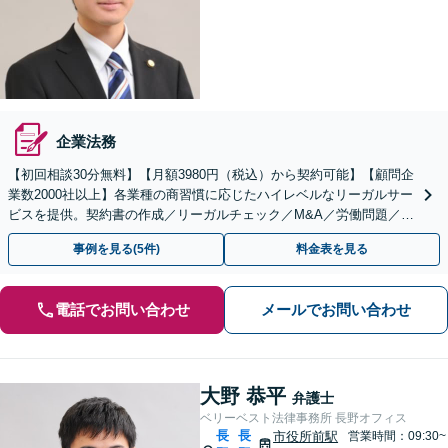
企業法務
【初回相談30分無料】【月額3980円（税込）から契約可能】【顧問企
業数2000社以上】各業種の商習慣に応じたハイレベルなリーガルサー
ビスを提供。契約書の作成／リーガルチェック／M&A／労働問題／知
的財産等、お任せください【他士業連携可能】
事例を見る(5件)
料金表を見る
電話でお問い合わせ
メールでお問い合わせ
大野 恭平
弁護士
ベリーベスト法律事務所 長野オフィス
長
長
市役所前駅
営業時間：09:30~