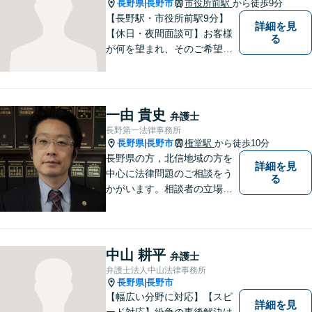
長野県
長野市
市役所前駅
から徒歩9分
|
【長野駅・市役所前駅9分】
詳細を見
【休日・夜間面談可】お客様
る
が何を望まれ、そのご希望を
実現するためにどのような方
法が最適かを常に考えなが
ら、一つひとつの案件に向き
合っています。 できる限り負
一由 貴史
弁護士
担を軽減し、スピーディーな
長野第一法律事務所
解決を目指すことを信条とし
長野県
長野市
権堂駅
から徒歩10分
|
ています。
長野県の方，北信地域の方を
詳細を見
中心に法律問題のご相談をう
る
かがいます。相談者の立場を
尊重し，かつ，客観的なアド
バイスをいたします。
中山 耕平
弁護士
弁護士法人中山法律事務所
長野県
長野市
|
【幅広い分野に対応】【スピ
詳細を見
ード対応】紛争の事後解決は