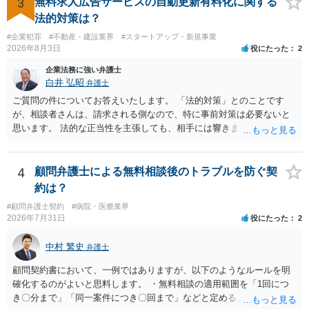
3
無料求人広告サービスの自動更新有料化に関する
法的対策は？
#企業犯罪
#不動産・建設業界
#スタートアップ・新規事業
2026年8月3日
役にたった
2
企業法務に強い弁護士
白井 弘昭
弁護士
ご質問の件についてお答えいたします。 「法的対策」とのことです
が、相談者さんは、請求される側なので、特に事前対策は必要ないと
思います。 法的な正当性を主張しても、相手には響きません。そもそ
も、法的正当性が薄いことは相手も分かっていますので。 相手方が法
的手段として裁判（おそらく少額訴訟）をするかどうかの問題ですの
で、訴訟を提起してきたら粛々と対応することになります。 少額訴訟
4
顧問弁護士による無料相談後のトラブルを防ぐ契
は、１人（１社）年間１０回までしかできないので、こちらが毅然と
約は？
支払いを拒否すれば、少額訴訟を提起する可能性は、低いものと思わ
#顧問弁護士契約
#病院・医療業界
れます。 ただ、裁判を東京などの遠隔地で起こされますと、対応する
2026年7月31日
役にたった
2
だけで費用がかかりますので、難しいところです。 当事者での対応で
すと、押し負けて支払うかもと考えますので、弁護士に依頼するなど
中村 繁史
弁護士
して対応をすれば、より裁判をしてくる可能性は減りますが、当然費
用がかかります。 毅然と拒否して後は裁判するならしてくださいの対
顧問契約書において、一例ではありますが、以下のようなルールを明
応、弁護士に依頼して同様の対応、裁判してきたら、従業員にて粛々
確化するのがよいと思料します。 ・無料相談の適用範囲を「1回につ
と対応のどれかを選択することになります。 以上、ご参考まで。
き〇分まで」「同一案件につき〇回まで」などと定める。 ・無料相談