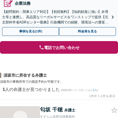
企業法務
【顧問契約：関東エリア対応】【初回無料】【知的財産に強い】弁理
士等と連携し、高品質なリーガルサービスをワンストップで提供【元
文部科学省ADRセンター勤務】行政機関での経験、環境法への豊富な
知識を活かし、事業者さまの抱える問題を解決へ導きます
事例を見る(1件)
料金表を見る
電話でお問い合わせ
須坂市に所在する弁護士
須坂市の事務所等での面談予約が可能です。
1
人の弁護士が見つかりました
(検索結果について詳しくは
こちら
)
1件中 1-1件を表示
匂坂 千穂
弁護士
すずらん長野法律事務所