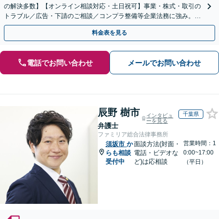
の解決多数】【オンライン相談対応・土日祝可】事業・株式・取引の
トラブル／広告・下請のご相談／コンプラ整備等企業法務に強み。株
式の相続／誹謗中傷対策／不動産問題まで幅広く対応！
料金表を見る
電話でお問い合わせ
メールでお問い合わせ
辰野 樹市
千葉県
インタビュ
ーを見る
弁護士
ファミリア総合法律事務所
営業時間：1
須坂市
か
面談方法(対面・
らも相談
電話・ビデオな
0:00~17:00
受付中
ど)は応相談
（平日）