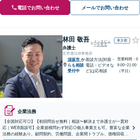
電話でお問い合わせ
メールでお問い合わせ
林田 敬吾
東京都
インタビュ
ーを見る
弁護士
玄界灘法律事務所
営業時間：0
須坂市
か
面談方法(対面・
らも相談
電話・ビデオな
9:00~21:00
受付中
ど)は応相談
（平日）
企業法務
【全国対応可◎】【初回問合せ無料｜相談〜解決まで弁護士が一貫対
応｜WEB面談可】企業規模問わず対応◎個人事業主も可。豊富な企業
法務の経験あり。顧問契約、労働問題、企業間トラブル、債権回収、