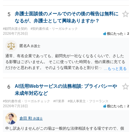
の範囲を超える継続的な質疑応答やメール対応は原則として受け付け
ず、継続して対応する場合は「個別受任（有料契約）」が必要であ
る。 ・無料相談から個別の事件処理へ移行する場合は、弁護士と従業
5
弁護士面談後のメールでのその後の報告は無料に
員との間で必ず個別の委任契約書を締結し、着手金や報酬等の費用体
なるが、弁護士として興味ありますか？
系を事前に明示する手続を義務付ける。 相談料が無料であっても、法
#顧問弁護士契約
#契約書作成・リーガルチェック
律相談という法的サービスを提供する以上、弁護士は善良な管理者の
2026年7月26日
役にたった
2
注意をもって対応する義務（善管注意義務）を負うものと思料しま
す。したがって、著しく不誠実な対応、放置、あるいは誤った不当な
匿名A
弁護士
回答を繰り返したような場合には、弁護士法上の誠実義務違反や品位
保持違反（弁護士法56条1項）として、弁護士会の懲戒対象となり得る
通常、有名企業であっても、顧問先が一社なくなるくらいで、さした
との理解でよいと考えます。 新たな法律事務所を探す手段について
る影響はございません。 そこに使っていた時間を、他の業務に充てる
は、このウェブサイトで探す方法のほか、弁護士会や法律事務所に直
だけかと思われます。 そのような職業であると割り切ってご相談され
接問い合わせをする方法もあり得ると存じます。
た方が、かえって良い弁護士に巡り会えるのではないかと思います。
相談者様のご意見が反映されることを、お祈りしております。
6
AI活用Webサービスの法務相談: プライバシーや
未成年対応など
#契約書作成・リーガルチェック
#IT業界
#個人事業主・フリーランス
2026年7月18日
役にたった
2
倉田 勲
弁護士
申し訳ありませんがこの場は一般的な法律相談をする場ですので、個