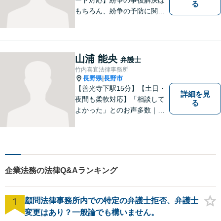
る
もちろん、紛争の予防に関す
るアドバイスもご提供いたし
ます。そのために、常日頃か
ら弁護士へ事前に法律相談を
する癖をつけることを勧めて
山浦 能央
弁護士
おります。早期相談が早期解
竹内喜宜法律事務所
決に繋がりますのでお気軽に
長野県
長野市
|
ご相談ください。
【善光寺下駅15分】【土日・
詳細を見
夜間も柔軟対応】「相談して
る
よかった」とのお声多数｜交
通事故・相続・企業法務など
幅広く対応。話しやすい弁護
士が親身にサポートします。
どんな小さなお悩みでも、ま
ずはお気軽にご相談くださ
企業法務の法律Q&Aランキング
い。【完全個室で相談】
1
顧問法律事務所内での特定の弁護士拒否、弁護士
変更はあり？一般論でも構いません。