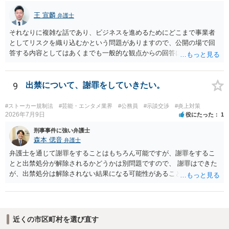
有料か無料かよりも、商標として使用しているかが重要です。 また、
日本の商標権は原則として日本国内にのみ効力を持ちます。外国で販
王 宣麟
弁護士
売する場合は、販売国の商標・意匠等を確認する必要があります。 他
の作家の例は、許諾を得ている、権利が消滅している、侵害に当たら
それなりに複雑な話であり、ビジネスを進めるためにどこまで事業者
ない、又は単に権利行使されていないなど、様々な可能性がありま
としてリスクを織り込むかという問題がありますので、公開の場で回
す。他人が販売していることだけでは、適法とは判断できません。
答する内容としてはあくまでも一般的な観点からの回答になります
が、 全体的な方向性でいえば、 ・提供するサービスの中心を「日本語
授業・言語コーチング」と明確に位置付け、サーフィンや農業体験、
工場見学等のアクティビティは、旅行商品ではなく授業に付随した無
9
出禁について、謝罪をしていきたい。
償の交流・学習機会として整理すること。 ・宿泊・交通・レンタカー
等の契約主体および支払は常にクライアント本人と事業者の間で完結
#ストーカー規制法
#芸能・エンタメ業界
#公務員
#示談交渉
#炎上対策
させ、日本語講師は予約手続や支払の代理・媒介・取次・窓口を担わ
2026年7月9日
役にたった
1
ないこと。 ・利用規約・免責条項では、①講師は旅行業者ではなく運
刑事事件に強い弁護士
送・宿泊等のサービス提供者とは独立した立場であること、②参加者
森本 偲音
弁護士
の移動・アクティビティ参加は自己の判断と責任によること、③講師
弁護士を通じて謝罪をすることはもちろん可能ですが、謝罪をするこ
の故意・重大な過失を除く範囲で事故等についての責任を限定するこ
とと出禁処分が解除されるかどうかは別問題ですので、 謝罪はできた
とを明示すること。 この辺りは意識して書類等を作成された方がよろ
が、出禁処分は解除されない結果になる可能性があることを踏まえた
しいかと思います。 公開の場で個別具体的な内容に従って回答するの
うえで依頼する必要があるかと存じます。 以上、ご参考までに。
にも限界がありますので、資料などを持参の上、弁護士の相談される
ことをお勧めします。
近くの市区町村を選び直す