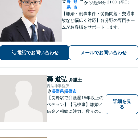
野
野
|
21:00（平日）
から徒歩4分
県
市
【離婚・刑事事件・労働問題・交通事
故など幅広く対応】各分野の専門チー
ムがお客様をサポートします。
電話でお問い合わせ
メールでお問い合わせ
轟 道弘
弁護士
轟法律事務所
長野県
長野市
|
【長野駅で弁護歴15年以上の
詳細を見
ベテラン】【元検事】離婚／
る
借金／相続に注力。数々の実
績を挙げてきた弁護士が、お
一人おひとりに寄り添い、皆
様の権利を守ります。社会情