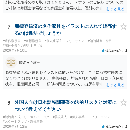
別のご依頼等のやり取りはできません。 スポットのご依頼についての
ご相談は弁護士検索などで弁護士を検索の上、個別の弁護士にご連絡
ください。
7
商標登録済の名作家具をイラストに入れて販売す
るのは違法でしょうか
#著作権侵害
#商標権侵害
#個人事業主・フリーランス
#知的財産・特許
#海外企業との契約トラブル
2026年7月16日
役にたった
2
匿名A
弁護士
商標登録された家具をイラストに描いただけで、直ちに商標権侵害に
なるわけではありません。 商標権は、登録された名称・ロゴ・立体形
状を、指定商品と同一・類似の商品について、出所を示す表示として
使用した場合に問題となります。したがって、家具を作品の題材とし
て描くにとどまる場合は、通常、商標権侵害にはなりにくいと考えら
れます。 ただし、家具名や特徴的な形状を商品名・広告に大きく表示
8
外国人向け日本語特訓事業の法的リスクと対策に
し、公式商品やライセンス商品と誤認させる販売方法であれば、商標
ついて教えてください
権や不正競争防止法上の問題が生じ得ます。家具のデザインに著作権
#契約書作成・リーガルチェック
#学校法人
#個人事業主・フリーランス
が認められる場合は、著作権も別途問題となります。 無料のSNS投稿
#スタートアップ・新規事業
やプレゼントでも、著作権侵害は成立し得ます。商標権については、
2026年7月12日
役にたった
2