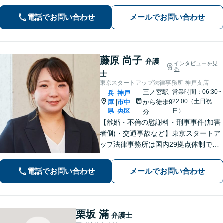
ために」をモットーに、高い専門性を
もって最善の解決を実現します。お気
電話でお問い合わせ
メールでお問い合わせ
軽にご相談ください。
藤原 尚子
弁護
インタビューを見
る
士
東京スタートアップ法律事務所 神戸支店
三ノ宮駅
営業時間：06:30~
兵
神戸
22:00（土日祝
庫
市中
から徒歩9
|
県
央区
日）
分
【離婚・不倫の慰謝料・刑事事件(加害
者側)・交通事故など】東京スタートア
ップ法律事務所は国内29拠点体制で全
国対応！【ご自宅からの電話相談にも
対応(法律相談は完全予約制)】各分野で
電話でお問い合わせ
メールでお問い合わせ
専門性の高い弁護士が寄り添い解決を
サポートします。
栗坂 滿
弁護士