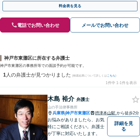
歩を踏み出してみませんか。【初回相談無料】
料金表を見る
電話でお問い合わせ
メールでお問い合わせ
神戸市東灘区に所在する弁護士
神戸市東灘区の事務所等での面談予約が可能です。
1
人の弁護士が見つかりました
(検索結果について詳しくは
こちら
)
1件中 1-1件を表示
木島 裕介
弁護士
山の手法律事務所
兵庫県
神戸市東灘区
摂津本山駅
から徒歩2分
|
お悩みがありましたら、お気
詳細を見
軽にご相談ください。弁護士
る
が丁寧に対応いたします。