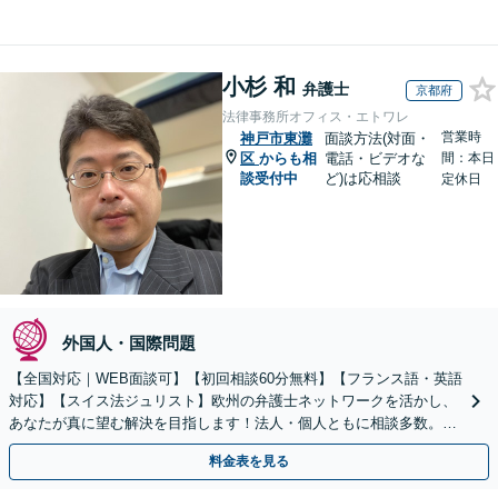
小杉 和
弁護士
京都府
法律事務所オフィス・エトワレ
営業時
神戸市東灘
面談方法(対面・
区
からも相
電話・ビデオな
間：本日
談受付中
ど)は応相談
定休日
外国人・国際問題
【全国対応｜WEB面談可】【初回相談60分無料】【フランス語・英語
対応】【スイス法ジュリスト】欧州の弁護士ネットワークを活かし、
あなたが真に望む解決を目指します！法人・個人ともに相談多数。細
やかな連絡と粘り強い交渉を徹底【休日・夜間相談可】
料金表を見る