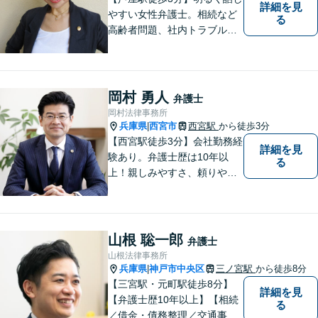
詳細を見
やすい女性弁護士。相続など
る
高齢者問題、社内トラブル
等、女性の悩みに強みがあり
ます。親しみやすいと言われ
ますので、相談を迷われてい
る方は、お気軽にご連絡下さ
岡村 勇人
弁護士
い。【宅建士・行政書士資格
岡村法律事務所
保持】
兵庫県
西宮市
西宮駅
から徒歩3分
|
【西宮駅徒歩3分】会社勤務経
詳細を見
験あり。弁護士歴は10年以
る
上！親しみやすさ、頼りやす
さを大切にしています。お困
りごとがあれば、お気軽にご
相談ください。【初回３０分
面談無料】
山根 聡一郎
弁護士
山根法律事務所
兵庫県
神戸市中央区
三ノ宮駅
から徒歩8分
|
【三宮駅・元町駅徒歩8分】
詳細を見
【弁護士歴10年以上】【相続
る
／借金・債務整理／交通事