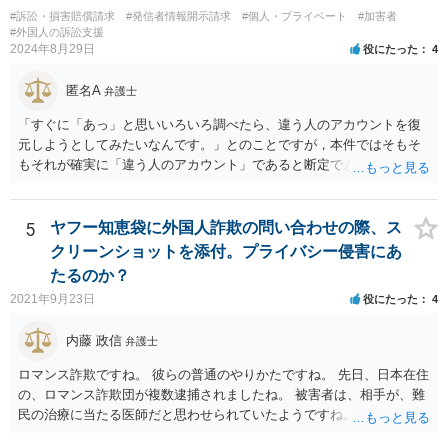
#訴訟・損害賠償請求
#発信者情報開示請求
#個人・プライベート
#加害者
#外国人の訴訟支援
2024年8月29日
役にたった
4
匿名A
弁護士
「すぐに「あっ」と思いいろいろ調べたら、違う人のアカウントを復
元しようとしてみたいなんです。」とのことですが，本件ではそもそ
もそれが確実に「違う人のアカウント」であると断定できていません
し，仮にそのアドレスが実在したとしても不正アクセスの故意が観念
できません。余計な心配でしょう。
5
ヤフー知恵袋に外国人詐欺の問い合わせの際、ス
クリーンショットを添付。プライバシー侵害にあ
たるのか？
2021年9月23日
役にたった
4
内藤 政信
弁護士
ロマンス詐欺ですね。 彼らの普通のやりかたですね。 先日、日本在住
の、ロマンス詐欺団が複数逮捕されましたね。 被害者は、相手が、難
民の治療に当たる医師だと思わせられていたようですね。