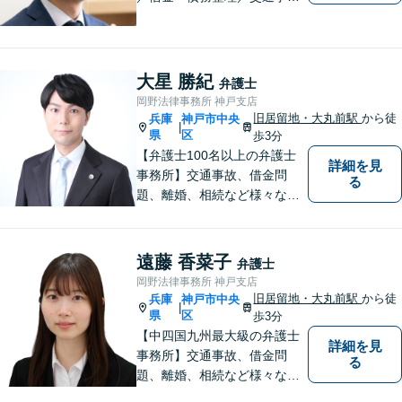
故】寄り添う身近な法律事務
所。スピーディーな解決。女
性や法人の依頼者にも評価し
ていただいています。お困り
大星 勝紀
弁護士
ごとがあればお気軽に。【夜
岡野法律事務所 神戸支店
間・土日祝対応】【一部初回
旧居留地・大丸前駅
から徒
兵庫
神戸市中央
|
相談無料】
県
区
歩3分
【弁護士100名以上の弁護士
詳細を見
事務所】交通事故、借金問
る
題、離婚、相続など様々な問
題について、「何度でも無
料」の相談を行っています！
まずはお気軽にご相談くださ
遠藤 香菜子
弁護士
い！
岡野法律事務所 神戸支店
旧居留地・大丸前駅
から徒
兵庫
神戸市中央
|
県
区
歩3分
【中四国九州最大級の弁護士
詳細を見
事務所】交通事故、借金問
る
題、離婚、相続など様々な問
題について、「何度でも無