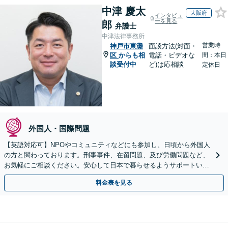
中津 慶太
大阪府
インタビュ
ーを見る
郎
弁護士
中津法律事務所
営業時
神戸市東灘
面談方法(対面・
区
からも相
電話・ビデオな
間：本日
談受付中
ど)は応相談
定休日
外国人・国際問題
【英語対応可】NPOやコミュニティなどにも参加し、日頃から外国人
の方と関わっております。刑事事件、在留問題、及び労働問題など、
お気軽にご相談ください。安心して日本で暮らせるようサポートいた
します【夜間・休日相談OK】【北浜駅2分】
料金表を見る