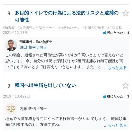
何か請求がある場合は弁護士に依頼することを検討されても良いでし
ょう。
8
多目的トイレでの行為による法的リスクと逮捕の
可能性
#加害者
#入管書類の申請サポート
#公然わいせつ
#外国人労働者
#在留資格
2021年12月8日
役にたった
4
刑事事件に強い弁護士
原田 和幸
弁護士
この場合、通報された可能性が高いですか? 高いとまでは言えないと
思います。 今、自分の状況は深刻ですか?後日逮捕され離可能性が高
いですか? 高いとまでは言えないと思います。 また、どんな犯罪をし
てしまいしまったでしょうか? 考えられるとすれば、建造物侵入罪あ
たりでしょうか。
9
韓国へ出生届を出していない
2019年10月22日
役にたった
3
内藤 政信
弁護士
地元で入管業務を専門にやってる行政書士が いいでしょう。 韓国領事
館に相談するのも、方法ですね。