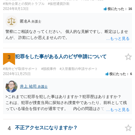
れますので、弁護士に直接相談されることをお勧めします。
#海外企業との契約トラブル
#仮想通貨詐欺
2024年8月13日
役にたった
16
匿名A
弁護士
警察にご相談なさってください。 個人的な見解ですし、断定はしませ
んが、 詐欺にしか思えませんので。
3
犯罪をした事がある人のビザ申請について
#海外ビザ取得サポート
#脱税事件
#入管書類の申請サポート
2024年11月25日
役にたった
6
井上 祐司
弁護士
>これまでに犯罪を犯した事はありますか？犯罪歴はありますか？
これは、犯罪が捜査当局に探知され捜査中であったり、前科として残
っている場合を指すのが通常です。 内心の問題はさておき、ご質問
の状況であれば「いいえ」と回答するのがセオリーかと思います。
4
不正アクセスになりますか？