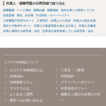
外国人・国際問題の分野詳細で絞り込む
国際離婚
ハーグ条約
国際結婚
国際相続
海外企業との契約トラブル
在留資格
帰化
永住権
不法滞在・オーバーステイ
入管書類の申請サポート
入管対応・外国人との交渉
外国人の訴訟支援
海外ビザ取得サポート
外国人の家族問題を抱える日本人
外国人労働者
外国人雇用する経営者・会社
従業員を海外派遣している経営者・会社
ココナラ法律相談について
ココナラ法律相談とは
ご意見・ご要望
法律Q&A
利用規約
法律相談コラム
プライバシーポリシー
ココナラとは
外部送信ポリシー
よくあるご質問
掲載をご検討の弁護士の方
へ
運営へのお問い合わせ