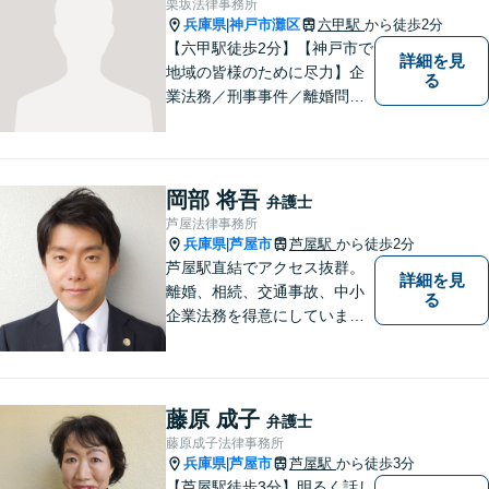
栗坂法律事務所
兵庫県
神戸市灘区
六甲駅
から徒歩2分
|
【六甲駅徒歩2分】【神戸市で
詳細を見
地域の皆様のために尽力】企
る
業法務／刑事事件／離婚問題
など、幅広いお困りごとに対
応いたします。お一人で抱え
込むのではなく、弁護士にご
相談ください。適切な解決へ
岡部 将吾
弁護士
の道をご提案し、共に並走い
芦屋法律事務所
たします。
兵庫県
芦屋市
芦屋駅
から徒歩2分
|
芦屋駅直結でアクセス抜群。
詳細を見
離婚、相続、交通事故、中小
る
企業法務を得意にしていま
す。 解決に向けて、全力で対
応致します。 ♯ラポルテ本館
３階♯駐車場有り♯子連れ相談
可♯中小企業診断士資格有り
藤原 成子
弁護士
藤原成子法律事務所
兵庫県
芦屋市
芦屋駅
から徒歩3分
|
【芦屋駅徒歩3分】明るく話し