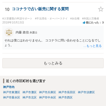
10
ココナラで占い販売に関する質問
#入管書類の申請サポート
#不法滞在・オーバーステイ
#永住権
#外国人労働者
2018年10月13日
役にたった
3
内藤 政信
弁護士
それは僕にはわかりません。 ココナラに問い合わせることになるでし
ょう。
もっとみる
近くの市区町村を選び直す
神戸市内
神戸市東灘区
神戸市灘区
神戸市兵庫区
神戸市長田区
神戸市須磨区
神戸市垂水区
神戸市北区
神戸市中央区
神戸市西区