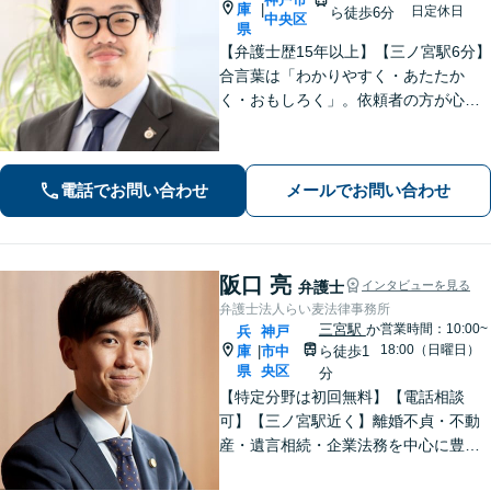
庫
|
日定休日
ら徒歩6分
中央区
県
【弁護士歴15年以上】【三ノ宮駅6分】
合言葉は「わかりやすく・あたたか
く・おもしろく」。依頼者の方が心か
ら納得のできる解決を目指します。幅
広い領域をカバー。【夜間休日/電話相
談可能】【初回面談20分無料】
電話でお問い合わせ
メールでお問い合わせ
阪口 亮
弁護士
インタビューを見る
弁護士法人らい麦法律事務所
三宮駅
か
営業時間：10:00~
兵
神戸
18:00（日曜日）
庫
市中
ら徒歩1
|
県
央区
分
【特定分野は初回無料】【電話相談
可】【三ノ宮駅近く】離婚不貞・不動
産・遺言相続・企業法務を中心に豊富
な解決実績あり。「すべては依頼者の