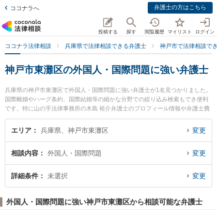
弁護士の方はこちら
ココナラへ
投稿する
探す
閲覧履歴
マイリスト
ログイン
ココナラ法律相談
兵庫県で法律相談できる弁護士
神戸市で法律相談で
神戸市東灘区の外国人・国際問題に強い弁護士
兵庫県の神戸市東灘区で外国人・国際問題に強い弁護士が1名見つかりました。
国際離婚やハーグ条約、国際結婚等の細かな分野での絞り込み検索もでき便利
です。特に山の手法律事務所の木島 裕介弁護士のプロフィール情報や弁護士費
用、強みなどが注目されています。『神戸市東灘区で土日や夜間に発生した外
国人・国際問題のトラブルを今すぐに弁護士に相談したい』『外国人・国際問
エリア
兵庫県、神戸市東灘区
変更
題のトラブル解決の実績豊富な近くの弁護士を検索したい』『初回相談無料で
外国人・国際問題を法律相談できる神戸市東灘区内の弁護士に相談予約した
相談内容
外国人・国際問題
変更
い』などでお困りの相談者さんにおすすめです。
詳細条件
未選択
変更
外国人・国際問題に強い神戸市東灘区から相談可能な弁護士