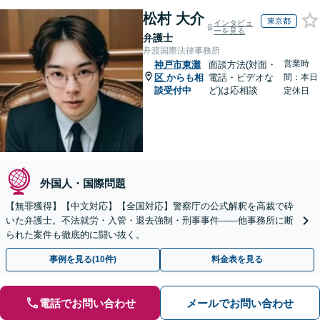
松村 大介
東京都
インタビュ
ーを見る
弁護士
舟渡国際法律事務所
営業時
神戸市東灘
面談方法(対面・
区
からも相
電話・ビデオな
間：本日
談受付中
ど)は応相談
定休日
外国人・国際問題
【無罪獲得】【中文対応】【全国対応】警察庁の公式解釈を高裁で砕
いた弁護士。不法就労・入管・退去強制・刑事事件——他事務所に断
られた案件も徹底的に闘い抜く。
事例を見る(10件)
料金表を見る
電話でお問い合わせ
メールでお問い合わせ