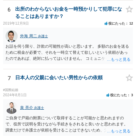
6
出所のわからないお金を一時預かりして犯罪にな
ることはありますか？
2019年12月9日
役にたった
12
外海 周二
弁護士
お話を伺う限り、詐欺の可能性が高いと思います。 多額のお金を送る
ために税金が必要で、それを一時立て替えて欲しいという依頼があっ
たのであれば、絶対に払ってはいけません。 コミュニケーションサイ
トで知り合っただけの人に多額をお金を預けようとする人はいませ
ん。 預かって欲しいお金を送るなどというのは虚言であり、単にあな
たから金銭を詐取しようとしている可能性が高いです。 間に合えばよ
7
日本人の父親に会いたい男性からの依頼
いのですが、くれぐれもお金を送らないようにしてください。
#国際結婚
2024年8月1日
役にたった
3
泉 亮介
弁護士
ご自身で戸籍の附票について取得することが可能かと思われますの
で、役所で説明を受けながら手続きをされると良いかと思われます。
調査だけで弁護士が依頼を受けることはできないため、父親に対して