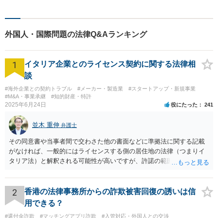
料」の相談を行っています！
まずはお気軽にご相談くださ
い！
外国人・国際問題の法律Q&Aランキング
1
イタリア企業とのライセンス契約に関する法律相
談
#海外企業との契約トラブル
#メーカー・製造業
#スタートアップ・新規事業
#M&A・事業承継
#知的財産・特許
2025年6月24日
役にたった
241
並木 重伸
弁護士
その同意書や当事者間で交わさた他の書面などに準拠法に関する記載
がなければ、一般的にはライセンスする側の居住地の法律（つまりイ
タリア法）と解釈される可能性が高いですが、許諾の範囲が日本国内
に限定されているなどの事情がある場合には、日本法となる可能性も
あります。 なお、仮に日本法になるとしても、新しい会社との間で契
約が有効かどうかは、ライセンスされた権利の種類（著作権、商標
2
香港の法律事務所からの詐欺被害回復の誘いは信
権、特許権など）や契約の時期などを見て判断する必要があります。
用できる？
いずれにせよ具体的事情が分からないと確定的な回答は難しいと思わ
#還付金詐欺
#マッチングアプリ詐欺
#入管対応・外国人との交渉