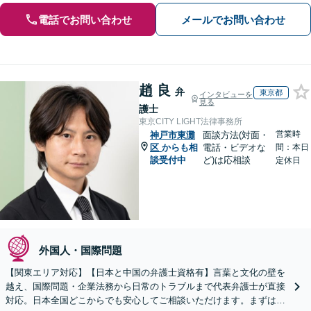
電話でお問い合わせ
メールでお問い合わせ
趙 良
弁
東京都
インタビューを
見る
護士
東京CITY LIGHT法律事務所
営業時
神戸市東灘
面談方法(対面・
区
からも相
電話・ビデオな
間：本日
談受付中
ど)は応相談
定休日
外国人・国際問題
【関東エリア対応】【日本と中国の弁護士資格有】言葉と文化の壁を
越え、国際問題・企業法務から日常のトラブルまで代表弁護士が直接
対応。日本全国どこからでも安心してご相談いただけます。まずは一