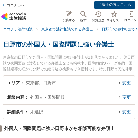
弁護士の方はこちら
ココナラへ
投稿する
探す
閲覧履歴
マイリスト
ログイン
ココナラ法律相談
東京都で法律相談できる弁護士
日野市で法律相談で
日野市の外国人・国際問題に強い弁護士
東京都の日野市で外国人・国際問題に強い弁護士が2名見つかりました。休日面
談や夜間面談に対応している弁護士なども掲載中。国際離婚やハーグ条約、国
際結婚等の細かな分野での絞り込み検索もでき便利です。特に日野市民法律事
務所の山下 太郎弁護士や日野市民法律事務所の杉浦 悠弁護士のプロフィール情
報や弁護士費用、強みなどが注目されています。『日野市で土日や夜間に発生
エリア
東京都、日野市
変更
した外国人・国際問題のトラブルを今すぐに弁護士に相談したい』『外国人・
国際問題のトラブル解決の実績豊富な近くの弁護士を検索したい』『初回相談
相談内容
外国人・国際問題
変更
無料で外国人・国際問題を法律相談できる日野市内の弁護士に相談予約した
い』などでお困りの相談者さんにおすすめです。
詳細条件
未選択
変更
外国人・国際問題に強い日野市から相談可能な弁護士