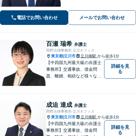
国対応！【ご自宅からの電話相談にも
対応(法律相談は完全予約制)】各分野で
電話でお問い合わせ
メールでお問い合わせ
専門性の高い弁護士が寄り添い解決を
サポートします。
百瀬 瑞希
弁護士
岡野法律事務所 立川オフィス
東京都
立川市
立川南駅
から徒歩1分
|
【中四国九州最大級の弁護士
詳細を見
事務所】交通事故、借金問
る
題、離婚、相続など様々な問
題について、「何度でも無
料」の相談を行っています！
まずはお気軽にご相談くださ
い！
成迫 達成
弁護士
岡野法律事務所 立川オフィス
東京都
立川市
立川南駅
から徒歩1分
|
【中四国九州最大級の弁護士
詳細を見
事務所】交通事故、借金問
る