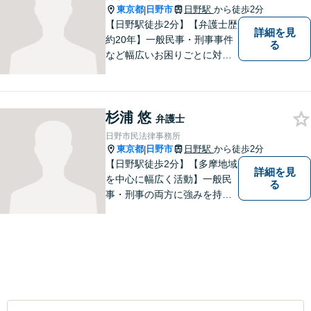
東京都
日野市
日野駅
から徒歩2分
|
【日野駅徒歩2分】【弁護士歴
詳細を見
約20年】一般民事・刑事事件
る
など幅広いお困りごとに対応
可能。建築紛争や原発事故な
どの複雑な問題にも積極的に
取り組んでおります。一つひ
杉浦 悠
とつの問題に真剣に向き合
弁護士
い、最善の解決を目指しま
日野市民法律事務所
す。
東京都
日野市
日野駅
から徒歩2分
|
【日野駅徒歩2分】【多摩地域
詳細を見
を中心に幅広く活動】一般民
る
事・刑事の両方に強みを持つ
弁護士。依頼者様1人1人に寄
り添って、最適な道へと導き
ます。法律問題は身近なもの
です。まずはお気軽にご相談
ください。【子連れ相談OK】