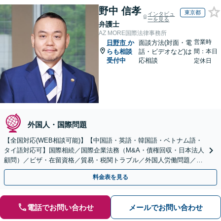
野中 信孝
東京都
インタビュ
ーを見る
弁護士
AZ MORE国際法律事務所
営業時
日野市
か
面談方法(対面・電
らも相談
話・ビデオなど)は
間：本日
受付中
応相談
定休日
外国人・国際問題
【全国対応(WEB相談可能)】【中国語・英語・韓国語・ベトナム語・
タイ語対応可】国際相続／国際企業法務（M&A・債権回収・日本法人
顧問）／ビザ・在留資格／貿易・税関トラブル／外国人労働問題／外
国人刑事事件など、幅広いご相談に対応可能
料金表を見る
電話でお問い合わせ
メールでお問い合わせ