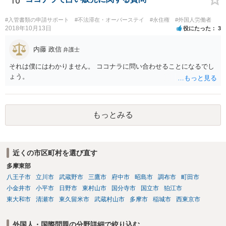
10
#入管書類の申請サポート
#不法滞在・オーバーステイ
#永住権
#外国人労働者
2018年10月13日
役にたった
3
内藤 政信
弁護士
それは僕にはわかりません。 ココナラに問い合わせることになるでし
ょう。
もっとみる
近くの市区町村を選び直す
多摩東部
八王子市
立川市
武蔵野市
三鷹市
府中市
昭島市
調布市
町田市
小金井市
小平市
日野市
東村山市
国分寺市
国立市
狛江市
東大和市
清瀬市
東久留米市
武蔵村山市
多摩市
稲城市
西東京市
外国人・国際問題の分野詳細で絞り込む