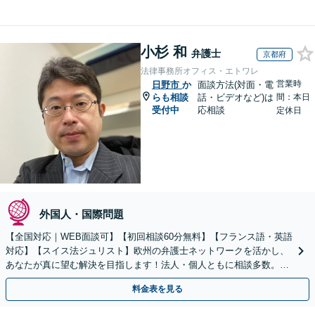
小杉 和
弁護士
京都府
法律事務所オフィス・エトワレ
営業時
日野市
か
面談方法(対面・電
らも相談
話・ビデオなど)は
間：本日
受付中
応相談
定休日
外国人・国際問題
【全国対応｜WEB面談可】【初回相談60分無料】【フランス語・英語
対応】【スイス法ジュリスト】欧州の弁護士ネットワークを活かし、
あなたが真に望む解決を目指します！法人・個人ともに相談多数。細
やかな連絡と粘り強い交渉を徹底【休日・夜間相談可】
料金表を見る