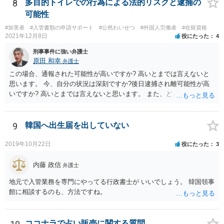
8
多目的トイレでの行為による法的リスクと逮捕の
可能性
#加害者
#入管書類の申請サポート
#公然わいせつ
#外国人労働者
#在留資格
2021年12月8日
役にたった
4
刑事事件に強い弁護士
原田 和幸
弁護士
この場合、通報された可能性が高いですか? 高いとまでは言えないと
思います。 今、自分の状況は深刻ですか?後日逮捕され離可能性が高
いですか? 高いとまでは言えないと思います。 また、どんな犯罪をし
てしまいしまったでしょうか? 考えられるとすれば、建造物侵入罪あ
たりでしょうか。
9
韓国へ出生届を出していない
2019年10月22日
役にたった
3
内藤 政信
弁護士
地元で入管業務を専門にやってる行政書士が いいでしょう。 韓国領事
館に相談するのも、方法ですね。
ココナラで占い販売に関する質問