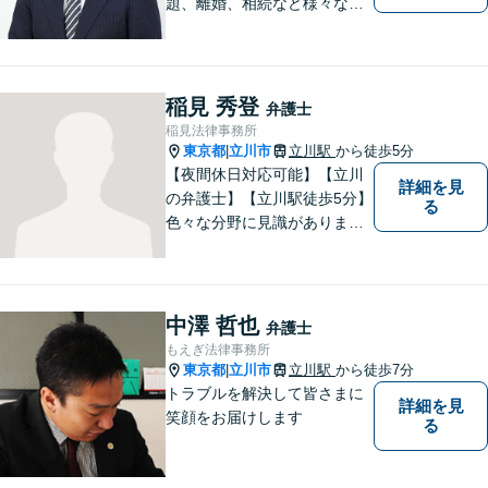
題、離婚、相続など様々な問
題について、「何度でも無
料」の相談を行っています！
まずはお気軽にご相談くださ
い！
稲見 秀登
弁護士
稲見法律事務所
東京都
立川市
立川駅
から徒歩5分
|
【夜間休日対応可能】【立川
詳細を見
の弁護士】【立川駅徒歩5分】
る
色々な分野に見識がありま
す。少しでもお悩みを抱えて
いる方は是非一度ご相談くだ
さい。
中澤 哲也
弁護士
もえぎ法律事務所
東京都
立川市
立川駅
から徒歩7分
|
トラブルを解決して皆さまに
詳細を見
笑顔をお届けします
る