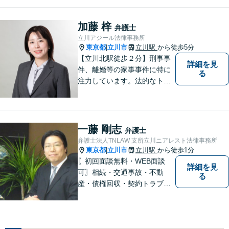
加藤 梓
弁護士
立川アジール法律事務所
東京都
立川市
立川駅
から徒歩5分
|
【立川北駅徒歩２分】刑事事
詳細を見
件、離婚等の家事事件に特に
る
注力しています。法的なトラ
ブルに巻き込まれたら、早め
にご相談いただくことが最も
大切です。皆さまの安心を一
日でも早く取り戻すため、誠
一藤 剛志
弁護士
心誠意を尽くします。
弁護士法人TNLAW 支所立川ニアレスト法律事務所
東京都
立川市
立川駅
から徒歩1分
|
〖初回面談無料・WEB面談
詳細を見
可〗相続・交通事故・不動
る
産・債権回収・契約トラブル
に対応。事業と暮らしを守る
ため、早い段階から丁寧にサ
ポートします〖立川駅近く〗