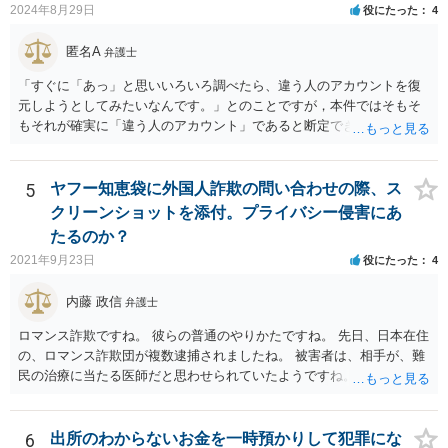
2024年8月29日
役にたった
4
匿名A
弁護士
「すぐに「あっ」と思いいろいろ調べたら、違う人のアカウントを復
元しようとしてみたいなんです。」とのことですが，本件ではそもそ
もそれが確実に「違う人のアカウント」であると断定できていません
し，仮にそのアドレスが実在したとしても不正アクセスの故意が観念
できません。余計な心配でしょう。
5
ヤフー知恵袋に外国人詐欺の問い合わせの際、ス
クリーンショットを添付。プライバシー侵害にあ
たるのか？
2021年9月23日
役にたった
4
内藤 政信
弁護士
ロマンス詐欺ですね。 彼らの普通のやりかたですね。 先日、日本在住
の、ロマンス詐欺団が複数逮捕されましたね。 被害者は、相手が、難
民の治療に当たる医師だと思わせられていたようですね。
6
出所のわからないお金を一時預かりして犯罪にな