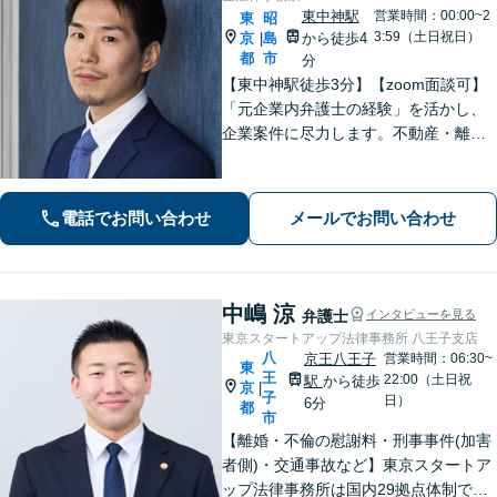
東中神駅
営業時間：00:00~2
東
昭
3:59（土日祝日）
京
島
から徒歩4
|
都
市
分
【東中神駅徒歩3分】【zoom面談可】
「元企業内弁護士の経験」を活かし、
企業案件に尽力します。不動産・離婚
問題の実績も多数あり！依頼者様が最
大の利益を得られるよう、知見を活か
し問題に真摯に向き合います。【韓国
電話でお問い合わせ
メールでお問い合わせ
語OK】
中嶋 涼
弁護士
インタビューを見る
東京スタートアップ法律事務所 八王子支店
八
京王八王子
営業時間：06:30~
東
王
22:00（土日祝
駅
から徒歩
京
|
子
日）
6分
都
市
【離婚・不倫の慰謝料・刑事事件(加害
者側)・交通事故など】東京スタートア
ップ法律事務所は国内29拠点体制で全