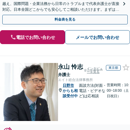
越え、国際問題・企業法務から日常のトラブルまで代表弁護士が直接
対応。日本全国どこからでも安心してご相談いただけます。まずは一
歩を踏み出してみませんか。【初回相談無料】
料金表を見る
電話でお問い合わせ
メールでお問い合わせ
永山 怜志
東京都
インタビュ
ーを見る
弁護士
エイト総合法律事務所
営業時間：10:
日野市
面談方法(対面・
からも相
電話・ビデオな
00~18:00（土
談受付中
ど)は応相談
日祝日）