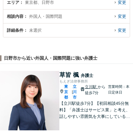
エリア
東京都、日野市
変更
相談内容
外国人・国際問題
変更
詳細条件
未選択
変更
日野市から近い外国人・国際問題に強い弁護士
草皆 楓
弁護士
もえぎ法律事務所
東
立
立川駅
から
営業時間：本
京
川
|
日定休日
徒歩7分
都
市
【立川駅徒歩7分】【初回相談45分無
料】「弁護士はサービス業」と考え、
話しやすい雰囲気を大事にしている事
務所です。ご相談者様のお悩みをじっ
くり伺い、その気持ちに寄り添うこと