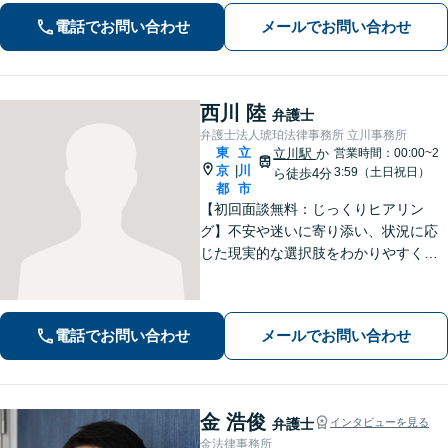
を心がけています【離婚・男女問題／
電話でお問い合わせ
メールでお問い合わせ
相続・遺言／交通事故】
西川 陸
弁護士
弁護士法人琥珀法律事務所 立川事務所
東
立
立川駅
か
営業時間：00:00~2
京
川
|
3:59（土日祝日）
ら徒歩4分
都
市
【初回面談無料：じっくりヒアリン
グ】不安や迷いに寄り添い、状況に応
じた現実的な選択肢をわかりやすくご
提案します。納得して前に進めるよ
う、誠実にサポートいたします【全国
対応】【電話・オンライン面談可】
電話でお問い合わせ
メールでお問い合わせ
金 浩俊
弁護士
インタビューを見る
金法律事務所