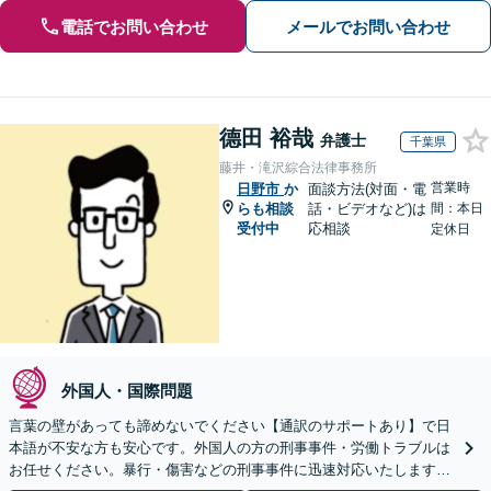
電話でお問い合わせ
メールでお問い合わせ
德田 裕哉
弁護士
千葉県
藤井・滝沢綜合法律事務所
営業時
日野市
か
面談方法(対面・電
らも相談
話・ビデオなど)は
間：本日
受付中
応相談
定休日
外国人・国際問題
言葉の壁があっても諦めないでください【通訳のサポートあり】で日
本語が不安な方も安心です。外国人の方の刑事事件・労働トラブルは
お任せください。暴行・傷害などの刑事事件に迅速対応いたします。