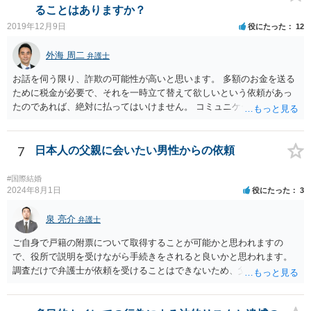
ることはありますか？
2019年12月9日
役にたった
12
外海 周二
弁護士
お話を伺う限り、詐欺の可能性が高いと思います。 多額のお金を送る
ために税金が必要で、それを一時立て替えて欲しいという依頼があっ
たのであれば、絶対に払ってはいけません。 コミュニケーションサイ
トで知り合っただけの人に多額をお金を預けようとする人はいませ
ん。 預かって欲しいお金を送るなどというのは虚言であり、単にあな
たから金銭を詐取しようとしている可能性が高いです。 間に合えばよ
7
日本人の父親に会いたい男性からの依頼
いのですが、くれぐれもお金を送らないようにしてください。
#国際結婚
2024年8月1日
役にたった
3
泉 亮介
弁護士
ご自身で戸籍の附票について取得することが可能かと思われますの
で、役所で説明を受けながら手続きをされると良いかと思われます。
調査だけで弁護士が依頼を受けることはできないため、父親に対して
何か請求がある場合は弁護士に依頼することを検討されても良いでし
ょう。