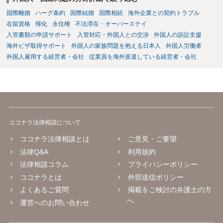
国際離婚
ハーグ条約
国際結婚
国際相続
海外企業との契約トラブル
在留資格
帰化
永住権
不法滞在・オーバーステイ
入管書類の申請サポート
入管対応・外国人との交渉
外国人の訴訟支援
海外ビザ取得サポート
外国人の家族問題を抱える日本人
外国人労働者
外国人雇用する経営者・会社
従業員を海外派遣している経営者・会社
ココナラ法律相談について
ココナラ法律相談とは
ご意見・ご要望
法律Q&A
利用規約
法律相談コラム
プライバシーポリシー
ココナラとは
外部送信ポリシー
よくあるご質問
掲載をご検討の弁護士の方
へ
運営へのお問い合わせ