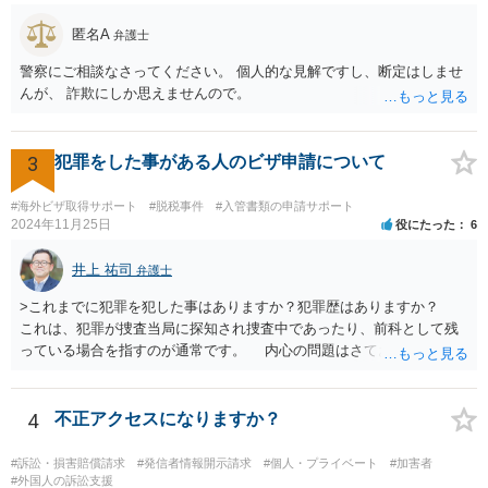
匿名A
弁護士
警察にご相談なさってください。 個人的な見解ですし、断定はしませ
んが、 詐欺にしか思えませんので。
3
犯罪をした事がある人のビザ申請について
#海外ビザ取得サポート
#脱税事件
#入管書類の申請サポート
2024年11月25日
役にたった
6
井上 祐司
弁護士
>これまでに犯罪を犯した事はありますか？犯罪歴はありますか？
これは、犯罪が捜査当局に探知され捜査中であったり、前科として残
っている場合を指すのが通常です。 内心の問題はさておき、ご質問
の状況であれば「いいえ」と回答するのがセオリーかと思います。
4
不正アクセスになりますか？
#訴訟・損害賠償請求
#発信者情報開示請求
#個人・プライベート
#加害者
#外国人の訴訟支援