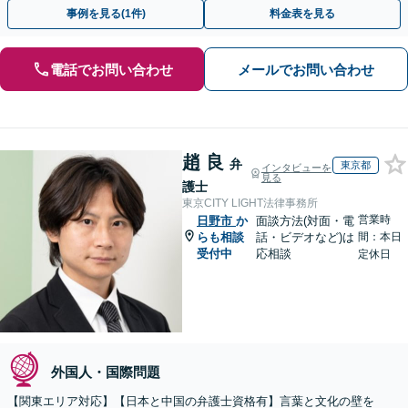
【事前予約で休日・夜間面談可】
事例を見る(1件)
料金表を見る
電話でお問い合わせ
メールでお問い合わせ
趙 良
弁
東京都
インタビューを
見る
護士
東京CITY LIGHT法律事務所
営業時
日野市
か
面談方法(対面・電
らも相談
話・ビデオなど)は
間：本日
受付中
応相談
定休日
外国人・国際問題
【関東エリア対応】【日本と中国の弁護士資格有】言葉と文化の壁を