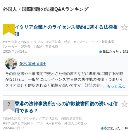
外国人・国際問題の法律Q&Aランキング
1
イタリア企業とのライセンス契約に関する法律相
談
#海外企業との契約トラブル
#知的財産・特許
#スタートアップ・新規事業
#メーカー・製造業
#M&A・事業承継
2025年6月24日
役にたった
241
並木 重伸
弁護士
その同意書や当事者間で交わさた他の書面などに準拠法に関する記載
がなければ、一般的にはライセンスする側の居住地の法律（つまりイ
タリア法）と解釈される可能性が高いですが、許諾の範囲が日本国内
に限定されているなどの事情がある場合には、日本法となる可能性も
あります。 なお、仮に日本法になるとしても、新しい会社との間で契
約が有効かどうかは、ライセンスされた権利の種類（著作権、商標
2
香港の法律事務所からの詐欺被害回復の誘いは信
権、特許権など）や契約の時期などを見て判断する必要があります。
用できる？
いずれにせよ具体的事情が分からないと確定的な回答は難しいと思わ
#還付金詐欺
#マッチングアプリ詐欺
#仮想通貨詐欺
れますので、弁護士に直接相談されることをお勧めします。
#海外企業との契約トラブル
#入管対応・外国人との交渉
2024年8月13日
役にたった
16