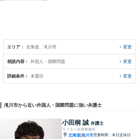
お悩みの方はお気軽にご相談
下さい。【法テラス利用可】
【駐車場有】話しやすい雰囲
気作りを大切にして、皆様の
お越しをお待ちしています。
エリア
北海道、滝川市
変更
相談内容
外国人・国際問題
変更
詳細条件
未選択
変更
滝川市から近い外国人・国際問題に強い弁護士
小田桐 誠
弁護士
ラフター法律事務所
北海道
旭川市
営業時間：本日定休日
|