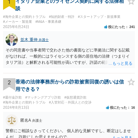
1
イタリア企業とのライセンス契約に関する法律相
談
#海外企業との契約トラブル
#知的財産・特許
#スタートアップ・新規事業
#メーカー・製造業
#M&A・事業承継
2025年6月24日
役にたった
241
並木 重伸
弁護士
その同意書や当事者間で交わさた他の書面などに準拠法に関する記載
がなければ、一般的にはライセンスする側の居住地の法律（つまりイ
タリア法）と解釈される可能性が高いですが、許諾の範囲が日本国内
に限定されているなどの事情がある場合には、日本法となる可能性も
あります。 なお、仮に日本法になるとしても、新しい会社との間で契
約が有効かどうかは、ライセンスされた権利の種類（著作権、商標
2
香港の法律事務所からの詐欺被害回復の誘いは信
権、特許権など）や契約の時期などを見て判断する必要があります。
用できる？
いずれにせよ具体的事情が分からないと確定的な回答は難しいと思わ
#還付金詐欺
#マッチングアプリ詐欺
#仮想通貨詐欺
れますので、弁護士に直接相談されることをお勧めします。
#海外企業との契約トラブル
#入管対応・外国人との交渉
2024年8月13日
役にたった
16
匿名A
弁護士
警察にご相談なさってください。 個人的な見解ですし、断定はしませ
んが、 詐欺にしか思えませんので。