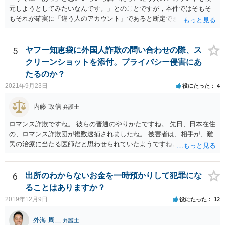
元しようとしてみたいなんです。」とのことですが，本件ではそもそ
もそれが確実に「違う人のアカウント」であると断定できていません
し，仮にそのアドレスが実在したとしても不正アクセスの故意が観念
できません。余計な心配でしょう。
5
ヤフー知恵袋に外国人詐欺の問い合わせの際、ス
クリーンショットを添付。プライバシー侵害にあ
たるのか？
2021年9月23日
役にたった
4
内藤 政信
弁護士
ロマンス詐欺ですね。 彼らの普通のやりかたですね。 先日、日本在住
の、ロマンス詐欺団が複数逮捕されましたね。 被害者は、相手が、難
民の治療に当たる医師だと思わせられていたようですね。
6
出所のわからないお金を一時預かりして犯罪にな
ることはありますか？
2019年12月9日
役にたった
12
外海 周二
弁護士