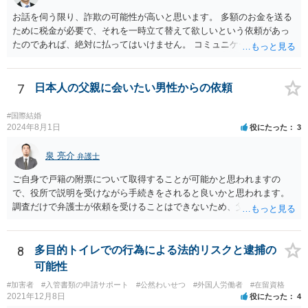
お話を伺う限り、詐欺の可能性が高いと思います。 多額のお金を送る
ために税金が必要で、それを一時立て替えて欲しいという依頼があっ
たのであれば、絶対に払ってはいけません。 コミュニケーションサイ
トで知り合っただけの人に多額をお金を預けようとする人はいませ
ん。 預かって欲しいお金を送るなどというのは虚言であり、単にあな
たから金銭を詐取しようとしている可能性が高いです。 間に合えばよ
7
日本人の父親に会いたい男性からの依頼
いのですが、くれぐれもお金を送らないようにしてください。
#国際結婚
2024年8月1日
役にたった
3
泉 亮介
弁護士
ご自身で戸籍の附票について取得することが可能かと思われますの
で、役所で説明を受けながら手続きをされると良いかと思われます。
調査だけで弁護士が依頼を受けることはできないため、父親に対して
何か請求がある場合は弁護士に依頼することを検討されても良いでし
ょう。
8
多目的トイレでの行為による法的リスクと逮捕の
可能性
#加害者
#入管書類の申請サポート
#公然わいせつ
#外国人労働者
#在留資格
2021年12月8日
役にたった
4