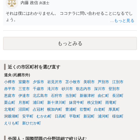
内藤 政信
弁護士
それは僕にはわかりません。 ココナラに問い合わせることになるでし
ょう。
もっとみる
近くの市区町村を選び直す
道央 (札幌市外)
小樽市
室蘭市
夕張市
岩見沢市
苫小牧市
美唄市
芦別市
江別市
赤平市
三笠市
千歳市
滝川市
砂川市
歌志内市
深川市
登別市
恵庭市
伊達市
北広島市
石狩市
当別町
新篠津村
由仁町
長沼町
栗山町
月形町
浦臼町
新十津川町
妹背牛町
秩父別町
雨竜町
北竜町
沼田町
占冠村
幌加内町
豊浦町
壮瞥町
白老町
厚真町
洞爺湖町
安平町
むかわ町
日高町
平取町
新冠町
浦河町
様似町
えりも町
新ひだか町
外国人・国際問題の分野詳細で絞り込む