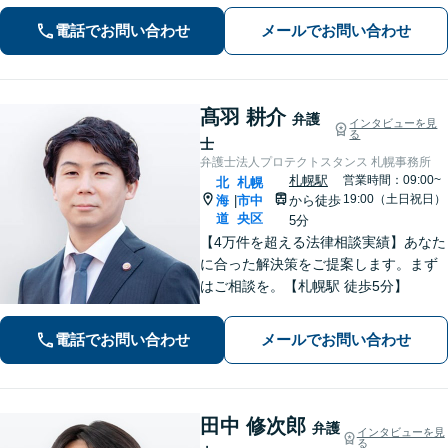
経験あり。【バスセンター前駅3番出口
電話でお問い合わせ
メールでお問い合わせ
徒歩1分】
髙羽 耕介
弁護
インタビューを見
る
士
弁護士法人プロテクトスタンス 札幌事務所
札幌駅
営業時間：09:00~
北
札幌
19:00（土日祝日）
海
市中
から徒歩
|
道
央区
5分
【4万件を超える法律相談実績】あなた
に合った解決策をご提案します。まず
はご相談を。【札幌駅 徒歩5分】
電話でお問い合わせ
メールでお問い合わせ
田中 修次郎
弁護
インタビューを見
る