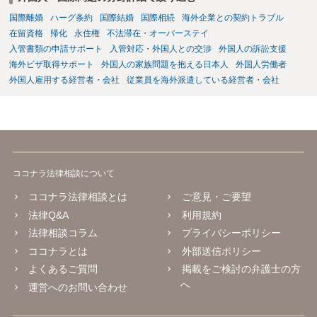
国際離婚
ハーグ条約
国際結婚
国際相続
海外企業との契約トラブル
在留資格
帰化
永住権
不法滞在・オーバーステイ
入管書類の申請サポート
入管対応・外国人との交渉
外国人の訴訟支援
海外ビザ取得サポート
外国人の家族問題を抱える日本人
外国人労働者
外国人雇用する経営者・会社
従業員を海外派遣している経営者・会社
ココナラ法律相談について
ココナラ法律相談とは
ご意見・ご要望
法律Q&A
利用規約
法律相談コラム
プライバシーポリシー
ココナラとは
外部送信ポリシー
よくあるご質問
掲載をご検討の弁護士の方
へ
運営へのお問い合わせ