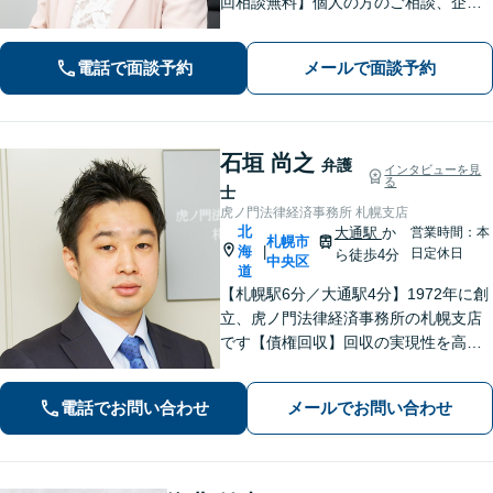
回相談無料】個人の方のご相談、企業
の皆様のご相談を幅広く経験してきま
した。東京と同等のリーガルサービス
電話で面談予約
メールで面談予約
を出身地の札幌で提供いたします。本
店に他士業常駐。食品、医療、学校は
注力分野。
石垣 尚之
弁護
インタビューを見
る
士
虎ノ門法律経済事務所 札幌支店
北
大通駅
か
営業時間：本
札幌市
海
|
日定休日
ら徒歩4分
中央区
道
【札幌駅6分／大通駅4分】1972年に創
立、虎ノ門法律経済事務所の札幌支店
です【債権回収】回収の実現性を高め
るために、的確かつ迅速な対応を心が
けます【労働・雇用】労使双方の対応
電話でお問い合わせ
メールでお問い合わせ
経験を活かし、相談者さまのご要望に
沿った解決策をご提案いたします