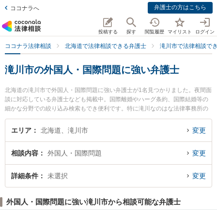
弁護士の方はこちら
ココナラへ
投稿する
探す
閲覧履歴
マイリスト
ログイン
ココナラ法律相談
北海道で法律相談できる弁護士
滝川市で法律相談で
滝川市の外国人・国際問題に強い弁護士
北海道の滝川市で外国人・国際問題に強い弁護士が1名見つかりました。夜間面
談に対応している弁護士なども掲載中。国際離婚やハーグ条約、国際結婚等の
細かな分野での絞り込み検索もでき便利です。特に滝川なのはな法律事務所の
大根田 紫織弁護士のプロフィール情報や弁護士費用、強みなどが注目されてい
ます。『滝川市で土日や夜間に発生した外国人・国際問題のトラブルを今すぐ
エリア
北海道、滝川市
変更
に弁護士に相談したい』『外国人・国際問題のトラブル解決の実績豊富な近く
の弁護士を検索したい』『初回相談無料で外国人・国際問題を法律相談できる
相談内容
外国人・国際問題
変更
滝川市内の弁護士に相談予約したい』などでお困りの相談者さんにおすすめで
す。
詳細条件
未選択
変更
外国人・国際問題に強い滝川市から相談可能な弁護士