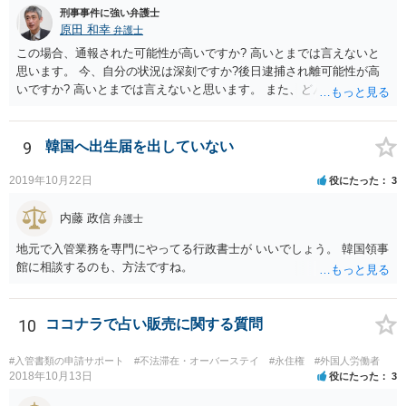
刑事事件に強い弁護士
原田 和幸
弁護士
この場合、通報された可能性が高いですか? 高いとまでは言えないと
思います。 今、自分の状況は深刻ですか?後日逮捕され離可能性が高
いですか? 高いとまでは言えないと思います。 また、どんな犯罪をし
てしまいしまったでしょうか? 考えられるとすれば、建造物侵入罪あ
たりでしょうか。
9
韓国へ出生届を出していない
2019年10月22日
役にたった
3
内藤 政信
弁護士
地元で入管業務を専門にやってる行政書士が いいでしょう。 韓国領事
館に相談するのも、方法ですね。
10
ココナラで占い販売に関する質問
#入管書類の申請サポート
#不法滞在・オーバーステイ
#永住権
#外国人労働者
2018年10月13日
役にたった
3