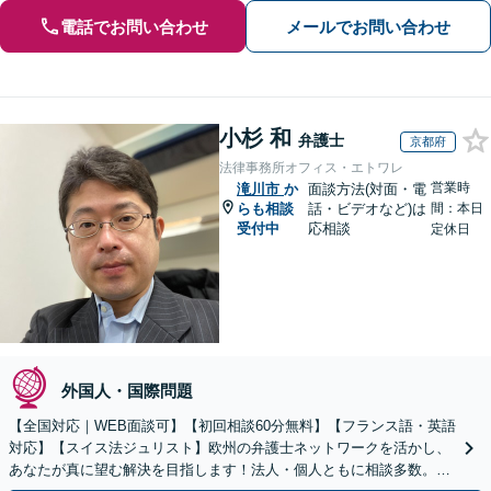
電話でお問い合わせ
メールでお問い合わせ
小杉 和
弁護士
京都府
法律事務所オフィス・エトワレ
営業時
滝川市
か
面談方法(対面・電
らも相談
話・ビデオなど)は
間：本日
受付中
応相談
定休日
外国人・国際問題
【全国対応｜WEB面談可】【初回相談60分無料】【フランス語・英語
対応】【スイス法ジュリスト】欧州の弁護士ネットワークを活かし、
あなたが真に望む解決を目指します！法人・個人ともに相談多数。細