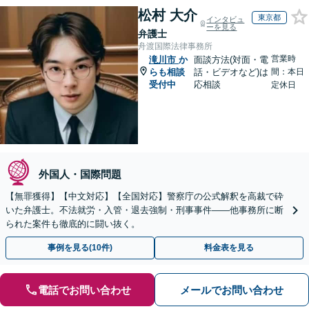
松村 大介
東京都
インタビュ
ーを見る
弁護士
舟渡国際法律事務所
営業時
滝川市
か
面談方法(対面・電
らも相談
話・ビデオなど)は
間：本日
受付中
応相談
定休日
外国人・国際問題
【無罪獲得】【中文対応】【全国対応】警察庁の公式解釈を高裁で砕
いた弁護士。不法就労・入管・退去強制・刑事事件——他事務所に断
られた案件も徹底的に闘い抜く。
事例を見る(10件)
料金表を見る
電話でお問い合わせ
メールでお問い合わせ