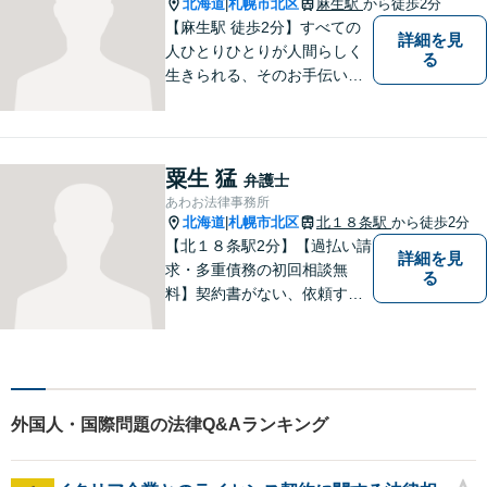
北海道
札幌市北区
麻生駅
から徒歩2分
|
【麻生駅 徒歩2分】すべての
詳細を見
人ひとりひとりが人間らしく
る
生きられる、そのお手伝いを
したいと思っています。依頼
者さまの抱えていらっしゃる
不安やご希望を丁寧にお伺い
いたします。お気軽にご相談
粟生 猛
弁護士
ください。
あわお法律事務所
北海道
札幌市北区
北１８条駅
から徒歩2分
|
【北１８条駅2分】【過払い請
詳細を見
求・多重債務の初回相談無
る
料】契約書がない、依頼する
資金がない、多重債務・過払
い請求はおまかせください。
トラブルが起きてから法律を
確認するのではすでに手遅れ
です。役員様のみならず、現
外国人・国際問題の法律Q&Aランキング
場のスタッフ様も法律知識が
仕事を守ります。