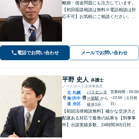
離婚・借金問題にも注力しています。
【初回面談相談は無料※電話相談は対
応不可】お気軽にご相談ください。解
決策を提供できるように尽力いたしま
す。
電話でお問い合わせ
メールでお問い合わせ
平野 史人
弁護士
ノースポール法律事務所
バスセンタ
営業時間：00:00
北
札幌
~23:59（土日祝
海
市中
ー前駅
から
|
道
央区
日）
徒歩1分
【初回法律相談無料】確かな交渉力と
配慮ある対応で最善の結果を【刑事事
件】示談実績多数。24時間365日対応
で身柄解放・不起訴を目指します【交
通事故】保険会社顧問事務所での勤務