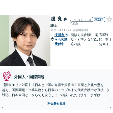
趙 良
弁
東京都
インタビューを
見る
護士
東京CITY LIGHT法律事務所
営業時
滝川市
か
面談方法(対面・電
らも相談
話・ビデオなど)は
間：本日
受付中
応相談
定休日
外国人・国際問題
【関東エリア対応】【日本と中国の弁護士資格有】言葉と文化の壁を
越え、国際問題・企業法務から日常のトラブルまで代表弁護士が直接
対応。日本全国どこからでも安心してご相談いただけます。まずは一
歩を踏み出してみませんか。【初回相談無料】
料金表を見る