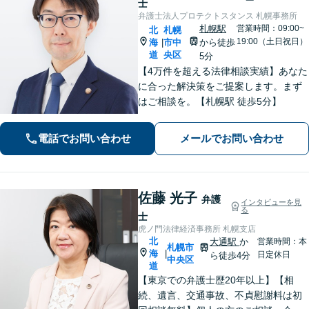
士
弁護士法人プロテクトスタンス 札幌事務所
札幌駅
営業時間：09:00~
北
札幌
19:00（土日祝日）
海
市中
から徒歩
|
道
央区
5分
【4万件を超える法律相談実績】あなた
に合った解決策をご提案します。まず
はご相談を。【札幌駅 徒歩5分】
電話でお問い合わせ
メールでお問い合わせ
佐藤 光子
弁護
インタビューを見
る
士
虎ノ門法律経済事務所 札幌支店
北
大通駅
か
営業時間：本
札幌市
海
|
日定休日
ら徒歩4分
中央区
道
【東京での弁護士歴20年以上】【相
続、遺言、交通事故、不貞慰謝料は初