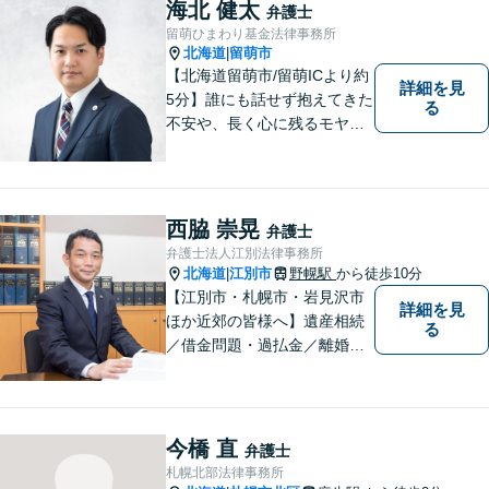
海北 健太
弁護士
留萌ひまわり基金法律事務所
北海道
留萌市
|
【北海道留萌市/留萌ICより約
詳細を見
5分】誰にも話せず抱えてきた
る
不安や、長く心に残るモヤモ
ヤ──どうぞ安心してお聞かせ
ください。あなたの想いに丁
寧に寄り添いながら、これか
らの一歩を一緒に見つけてい
西脇 崇晃
弁護士
きます。【駐車場あり】【地
弁護士法人江別法律事務所
域密着型】
北海道
江別市
野幌駅
から徒歩10分
|
【江別市・札幌市・岩見沢市
詳細を見
ほか近郊の皆様へ】遺産相続
る
／借金問題・過払金／離婚／
不貞慰謝料／交通事故／刑事
事件など、個人のお悩みから
事業・会社関係のご相談まで
気軽にお問い合わせ下さい。
今橋 直
弁護士
札幌北部法律事務所