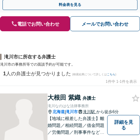
やかな連絡と粘り強い交渉を徹底【休日・夜間相談可】
料金表を見る
電話でお問い合わせ
メールでお問い合わせ
滝川市に所在する弁護士
滝川市の事務所等での面談予約が可能です。
1
人の弁護士が見つかりました
(検索結果について詳しくは
こちら
)
1件中 1-1件を表示
大根田 紫織
弁護士
滝川なのはな法律事務所
北海道
滝川市
滝川駅
から徒歩6分
|
【地域に根差した弁護士】離
詳細を見
婚問題／相続問題／借金問題
る
／労働問題／刑事事件など、
幅広い法律トラブルに対応。