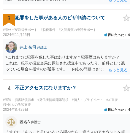
3
犯罪をした事がある人のビザ申請について
#海外ビザ取得サポート
#脱税事件
#入管書類の申請サポート
2024年11月25日
役にたった
6
井上 祐司
弁護士
>これまでに犯罪を犯した事はありますか？犯罪歴はありますか？
これは、犯罪が捜査当局に探知され捜査中であったり、前科として残
っている場合を指すのが通常です。 内心の問題はさておき、ご質問
の状況であれば「いいえ」と回答するのがセオリーかと思います。
4
不正アクセスになりますか？
#訴訟・損害賠償請求
#発信者情報開示請求
#個人・プライベート
#加害者
#外国人の訴訟支援
2024年8月29日
役にたった
4
匿名A
弁護士
「すぐに「あっ」と思いいろいろ調べたら、違う人のアカウントを復